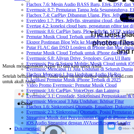
Flacbox 7.6: Mesin Audio BASS Baru, Efek, DSP, dan 
Evermusic 8.7: Pemutaran Tanpa Jeda Sesungguhnya, Ef
Flacbox 7.4: CarPlay Dibangun Ulang, Plex, Jellyfin, 
Evervideo 1.7: Plex, Jellyfin, streaming cloud, dan gest
Evertag 4.2: koneksi cloud baru, pengaturan editor tag di
Evermusic 8.6: CarPlay baru, Plex, Jellyfin, SFTP, widget
Pemutar Musik Cloud Terbaik untuk iPhone di 2026
Ekspor Postingan Blog Wix ke Markdown dengan Ope
Putar FLAC dan DSD Lossless di iPhone dan Mac deng
Pemutar Musik Cloud Terbaik untuk iPhone dan iPad
Evermusic 6.8: Aliyun Drive, Synology, Gaya UI Baru
Evermusic Pro di Setapp Mobile: Musik Cloud untuk iO
Masuk menggunakan Apple ID dan kata sandi Anda.
Evermusic Mencapai 11 Juta Unduhan di Seluruh Dunia
Flacbox Mencapai 1 Juta Unduhan: Audio Hi-Res
Setelah berhasil masuk, Anda akan melihat dasbor utama iCloud.com
5 Aplikasi Pemutar Musik iPhone Terbaik di 2025
untuk akun Anda.
Video Promo Evermusic: Pemutar Musik Cloud
Evermusic 3.6: CarPlay, VoiceOver, dan Lainnya
Evermusic 3.1: Crossfade, Sinkronisasi Perpustakaan &
Evermusic Mencapai 3 Juta Unduhan: Ikhtisar Fitur
Flacbox 1.6: Sinkronisasi Otomatis, Equalizer, Dukun
Evermusic 2.3: Sinkronisasi Otomatis, Posisi Pemutaran
Streaming Musik dari Penyimpanan Cloud di iPhone de
iOS Audio Streaming dengan AVAssetResourceLoader
Dokumentasi