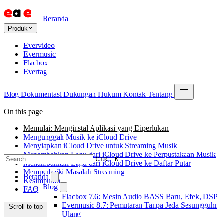
Beranda
Produk
Evervideo
Evermusic
Flacbox
Evertag
Blog
Dokumentasi
Dukungan
Hukum
Kontak
Tentang
On this page
Memulai: Menginstal Aplikasi yang Diperlukan
Mengunggah Musik ke iCloud Drive
Menyiapkan iCloud Drive untuk Streaming Musik
Menambahkan Lagu dari iCloud Drive ke Perpustakaan Musik
CTRL K
Menambahkan Lagu dari iCloud Drive ke Daftar Putar
Memperbaiki Masalah Streaming
Beranda
Kesimpulan
Blog
FAQ
Flacbox 7.6: Mesin Audio BASS Baru, Efek, DSP,
Evermusic 8.7: Pemutaran Tanpa Jeda Sesungguhn
Scroll to top
Ulang