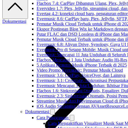
Flacbox 7.4: CarPlay Dibangun Ulang, Plex, Jell
Evervideo 1.7: Plex, Jellyfin, streaming cloud, da
Evertag 4.2: koneksi cloud baru, pengaturan editor
Evermusic 8.6: CarPlay baru, Plex, Jellyfin, SFTP, 
Dokumentasi
Pemutar Musik Cloud Terbaik untuk iPhone di 20
Ekspor Postingan Blog Wix ke Markdown denga
Putar FLAC dan DSD Lossless di iPhone dan Ma
Pemutar Musik Cloud Terbaik untuk iPhone dan i
Evermusic 6.8: Aliyun Drive, Synology, Gaya UI
Evermusic Pro di Setapp Mobile: Musik Cloud un
Evermusic Mencapai 11 Juta Unduhan di Seluruh
Flacbox Mencapai 1 Juta Unduhan: Audio Hi-Res
5 Aplikasi Pemutar Musik iPhone Terbaik di 2025
Video Promo Evermusic: Pemutar Musik Cloud
Evermusic 3.6: CarPlay, VoiceOver, dan Lainnya
Evermusic 3.1: Crossfade, Sinkronisasi Perpusta
Evermusic Mencapai 3 Juta Unduhan: Ikhtisar Fitu
Flacbox 1.6: Sinkronisasi Otomatis, Equalizer,
Evermusic 2.3: Sinkronisasi Otomatis, Posisi Pem
Streaming Musik dari Penyimpanan Cloud di iPh
iOS Audio Streaming dengan AVAssetResourceLo
Dokumentasi
Cara Penggunaan
Cara Mengaktifkan Visualizer Musik Saat M