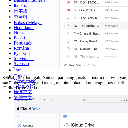
Bahasa Indonesia
Italiano
日本語
한국어
Bahasa Melayu
Nederlands
Norsk
Polski
Português
Română
Русский
Slovenčina
Svenska
ไทย
Türkçe
Setelah file diunggah, Anda dapat menggunakan antarmuka web yan
Українська
sama untuk mengganti nama, memindahkan, atau menghapus file di
Tiếng Việt
iCloud Drive Anda.
简体中文
繁體中文