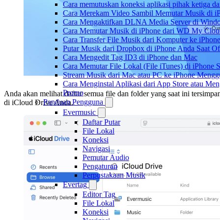
Cara memutuskan koneksi aplikasi pihak ketiga d
Cara Merekam Video Sambil Memutar Musik di i
Cara Mengaktifkan DLNA Media Server di Windo
Cara Memutar Musik di iPhone dari WD My Clo
Cara Transfer File Musik dari Komputer ke iPho
Putar Musik dari Dropbox di iPhone Anda Saat Of
Cara Mengedit Tag ID3 di iPhone dan Mac
Cara Memutar File Lokal (File iTunes) di iPhone 
Stream Musik dari Mac atau PC ke iPhone Men
Cara Menginstal Aplikasi dari App Store atau M
Promo
Anda akan melihat daftar semua file dan folder yang saat ini tersimpa
Panduan Pengguna
di iCloud Drive Anda.
Evermusic
Daftar Putar
File Lokal
Koneksi
Navigasi
Pemutar Audio
Pengaturan
Perpustakaan Musik
Evertag
Editor Tag
File Lokal
Koneksi