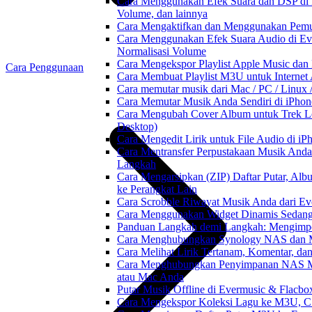
Cara Menggunakan Efek Suara dan DSP di F
Volume, dan lainnya
Cara Mengaktifkan dan Menggunakan Pemut
Cara Menggunakan Efek Suara Audio di Ever
Normalisasi Volume
Cara Mengekspor Playlist Apple Music dan
Cara Penggunaan
Cara Membuat Playlist M3U untuk Internet 
Cara memutar musik dari Mac / PC / Linu
Cara Memutar Musik Anda Sendiri di iPho
Cara Mengubah Cover Album untuk Trek Lo
Desktop)
Cara Mengedit Lirik untuk File Audio di i
Cara Mentransfer Perpustakaan Musik Anda
Langkah
Cara Mengarsipkan (ZIP) Daftar Putar, Alb
ke Perangkat Lain
Cara Scrobble Riwayat Musik Anda dari Eve
Cara Menggunakan Widget Dinamis Sedang 
Panduan Langkah demi Langkah: Mengimpor
Cara Menghubungkan Synology NAS dan M
Cara Melihat Lirik Tertanam, Komentar, da
Cara Menghubungkan Penyimpanan NAS M
atau Mac Anda
Putar Musik Offline di Evermusic & Flacbo
Cara Mengekspor Koleksi Lagu ke M3U, C