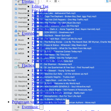
Evertag
Editor Tag
File Lokal
Koneksi
Navigasi
Pemetaan Bidang Tag
Pengaturan
Evervideo
Daftar Putar
File
Navigasi
Pemutar Media
Pengaturan
Perpustakaan Media
Flacbox
File Lokal
Koneksi
Navigasi
Pemutar Audio
Pengaturan
Perpustakaan Musik
Playlist
Pertanyaan yang Sering Diajukan
Evermusic