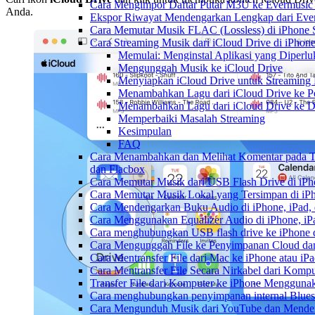
Cara Mengimpor Daftar Putar M3U ke Evermusic
Anda.
Ekspor Riwayat Mendengarkan Lengkap dari Ever
Cara Memutar Musik FLAC (Lossless) di iPhone 
Cara Streaming Musik dari iCloud Drive di iPhon
Memulai: Menginstal Aplikasi yang Diperlu
Mengunggah Musik ke iCloud Drive
Menyiapkan iCloud Drive untuk Streaming
Menambahkan Lagu dari iCloud Drive ke P
Menambahkan Lagu dari iCloud Drive ke Da
Memperbaiki Masalah Streaming
Kesimpulan
FAQ
Cara Menambahkan dan Melihat Komentar pada Tr
dan Flacbox
Cara Memutar Musik dari USB Flash Drive di iPh
Cara Memutar Musik Lokal yang Tersimpan di iP
Cara Mendengarkan Buku Audio di iPhone, iPad
Cara Menggunakan Equalizer Audio di iPhone, iP
Cara menghubungkan USB flash drive ke iPhone d
Cara Mengunggah File ke Penyimpanan Cloud dan
Cara Mentransfer File dari Mac ke iPhone atau i
Cara Mentransfer File Secara Nirkabel dari Kom
Transfer File dari Komputer ke iPhone Menggun
Cara menghubungkan penyimpanan internal Blues
Cara Mengunduh Musik dari YouTube dan Menden