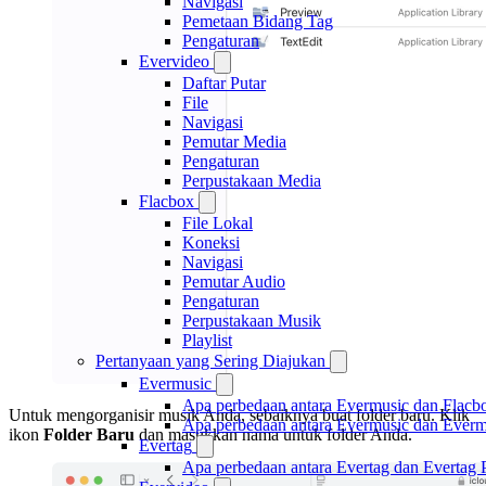
Navigasi
Pemetaan Bidang Tag
Pengaturan
Evervideo
Daftar Putar
File
Navigasi
Pemutar Media
Pengaturan
Perpustakaan Media
Flacbox
File Lokal
Koneksi
Navigasi
Pemutar Audio
Pengaturan
Perpustakaan Musik
Playlist
Pertanyaan yang Sering Diajukan
Evermusic
Apa perbedaan antara Evermusic dan Flacb
Untuk mengorganisir musik Anda, sebaiknya buat folder baru. Klik
Apa perbedaan antara Evermusic dan Ever
ikon
Folder Baru
dan masukkan nama untuk folder Anda.
Evertag
Apa perbedaan antara Evertag dan Evertag