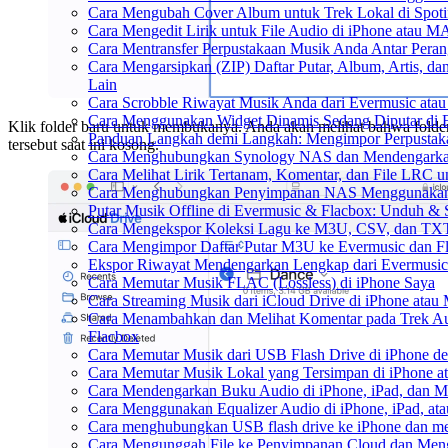
Cara Mengubah Cover Album untuk Trek Lokal di Spot
Cara Mengedit Lirik untuk File Audio di iPhone atau 
Cara Mentransfer Perpustakaan Musik Anda Antar Pera
Cara Mengarsipkan (ZIP) Daftar Putar, Album, Artis, d
Lain
Cara Scrobble Riwayat Musik Anda dari Evermusic atau
Cara Menggunakan Widget Dinamis Sedang Diputar di 
Klik folder baru untuk membukanya. Anda akan melihat bahwa folde
Panduan Langkah demi Langkah: Mengimpor Perpustaka
tersebut saat ini kosong.
Cara Menghubungkan Synology NAS dan Mendengarkan
Cara Melihat Lirik Tertanam, Komentar, dan File LRC 
Cara Menghubungkan Penyimpanan NAS Menggunakan 
Putar Musik Offline di Evermusic & Flacbox: Unduh & S
Cara Mengekspor Koleksi Lagu ke M3U, CSV, dan TXT
Cara Mengimpor Daftar Putar M3U ke Evermusic dan F
Ekspor Riwayat Mendengarkan Lengkap dari Evermusic
Cara Memutar Musik FLAC (Lossless) di iPhone Saya
Cara Streaming Musik dari iCloud Drive di iPhone atau
Cara Menambahkan dan Melihat Komentar pada Trek Aud
Flacbox
Cara Memutar Musik dari USB Flash Drive di iPhone d
Cara Memutar Musik Lokal yang Tersimpan di iPhone 
Cara Mendengarkan Buku Audio di iPhone, iPad, dan 
Cara Menggunakan Equalizer Audio di iPhone, iPad, a
Cara menghubungkan USB flash drive ke iPhone dan men
Cara Mengunggah File ke Penyimpanan Cloud dan Meng