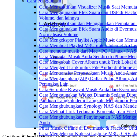
Cara Penggunaan
Cara Mengaktifkan Visualizer Musik Saat Memuta
Cara Menggunakan Efek Suara dan DSP di Flacbox
Volume, dan lainnya
Cara Mengaktifkan dan Menggunakan Pemutaran 
Cara Menggunakan Efek Suara Audio di Evermusic:
Normalisasi Volume
Cara Mengekspor Playlist Apple Music dan Memu
Cara Membuat Playlist M3U untuk Internet Archiv
Cara memutar musik dari Mac / PC / Linux / NA
Cara Memutar Musik Anda Sendiri di iPhone Me
Cara Mengubah Cover Album untuk Trek Lokal di
Cara Mengedit Lirik untuk File Audio di iPhone
Cara Mentransfer Perpustakaan Musik Anda Anta
Cara Mengarsipkan (ZIP) Daftar Putar, Album, Ar
Perangkat Lain
Cara Scrobble Riwayat Musik Anda dari Evermusi
Cara Menggunakan Widget Dinamis Sedang Diputa
Panduan Langkah demi Langkah: Mengimpor Perp
Cara Menghubungkan Synology NAS dan Mendeng
Cara Melihat Lirik Tertanam, Komentar, dan Fil
Cara Menghubungkan Penyimpanan NAS Menggu
Anda
Putar Musik Offline di Evermusic & Flacbox: Und
Cara Mengekspor Koleksi Lagu ke M3U, CSV, da
Cari ikon
iCloud Drive
dan klik untuk membuka konten iCloud Driv