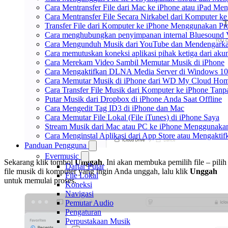
Cara Mentransfer File dari Mac ke iPhone atau iPad Me
Cara Mentransfer File Secara Nirkabel dari Komputer 
Transfer File dari Komputer ke iPhone Menggunakan P
Cara menghubungkan penyimpanan internal Bluesound 
Cara Mengunduh Musik dari YouTube dan Mendengarkan
Cara memutuskan koneksi aplikasi pihak ketiga dari ak
Cara Merekam Video Sambil Memutar Musik di iPhone
Cara Mengaktifkan DLNA Media Server di Windows 10
Cara Memutar Musik di iPhone dari WD My Cloud Ho
Cara Transfer File Musik dari Komputer ke iPhone Tan
Putar Musik dari Dropbox di iPhone Anda Saat Offline
Cara Mengedit Tag ID3 di iPhone dan Mac
Cara Memutar File Lokal (File iTunes) di iPhone Saya
Stream Musik dari Mac atau PC ke iPhone Menggunak
Cara Menginstal Aplikasi dari App Store atau Mengak
Panduan Pengguna
Evermusic
Sekarang klik tombol
Unggah
. Ini akan membuka pemilih file – pilih
Daftar Putar
file musik di komputer yang ingin Anda unggah, lalu klik
Unggah
File Lokal
untuk memulai proses.
Koneksi
Navigasi
Pemutar Audio
Pengaturan
Perpustakaan Musik