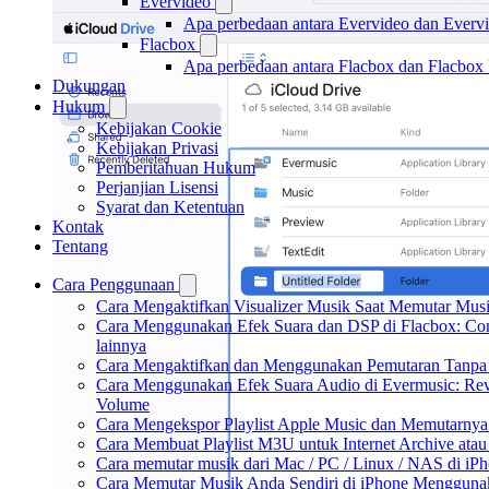
Evervideo
Apa perbedaan antara Evervideo dan Everv
Flacbox
Apa perbedaan antara Flacbox dan Flacbox
Dukungan
Hukum
Kebijakan Cookie
Kebijakan Privasi
Pemberitahuan Hukum
Perjanjian Lisensi
Syarat dan Ketentuan
Kontak
Tentang
Cara Penggunaan
Cara Mengaktifkan Visualizer Musik Saat Memutar Musi
Cara Menggunakan Efek Suara dan DSP di Flacbox: Comp
lainnya
Cara Mengaktifkan dan Menggunakan Pemutaran Tanpa 
Cara Menggunakan Efek Suara Audio di Evermusic: Rever
Volume
Cara Mengekspor Playlist Apple Music dan Memutarnya
Cara Membuat Playlist M3U untuk Internet Archive atau
Cara memutar musik dari Mac / PC / Linux / NAS di 
Cara Memutar Musik Anda Sendiri di iPhone Mengguna