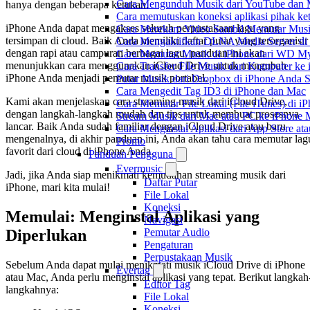
Cara Mengunduh Musik dari YouTube dan M
hanya dengan beberapa ketukan.
Cara memutuskan koneksi aplikasi pihak ke
iPhone Anda dapat mengakses seluruh perpustakaan lagu yang
Cara Merekam Video Sambil Memutar Musi
tersimpan di cloud. Baik Anda memiliki daftar putar yang terorganisir
Cara Mengaktifkan DLNA Media Server di
dengan rapi atau campuran berbagai lagu, panduan ini akan
Cara Memutar Musik di iPhone dari WD 
menunjukkan cara menggunakan iCloud Drive untuk mengubah
Cara Transfer File Musik dari Komputer k
iPhone Anda menjadi pemutar musik portabel.
Putar Musik dari Dropbox di iPhone Anda S
Cara Mengedit Tag ID3 di iPhone dan Mac
Kami akan menjelaskan cara streaming musik dari iCloud Drive,
Cara Memutar File Lokal (File iTunes) di i
dengan langkah-langkah mudah dan tips untuk membuat prosesnya
Stream Musik dari Mac atau PC ke iPhon
lancar. Baik Anda sudah familiar dengan iCloud Drive atau baru
Cara Menginstal Aplikasi dari App Store 
mengenalnya, di akhir panduan ini, Anda akan tahu cara memutar lag
Promo
favorit dari cloud di iPhone Anda.
Panduan Pengguna
Evermusic
Jadi, jika Anda siap menikmati kemudahan streaming musik dari
Daftar Putar
iPhone, mari kita mulai!
File Lokal
Koneksi
Memulai: Menginstal Aplikasi yang
Navigasi
Diperlukan
Pemutar Audio
Pengaturan
Perpustakaan Musik
Sebelum Anda dapat mulai menikmati musik iCloud Drive di iPhone
Evertag
atau Mac, Anda perlu menginstal aplikasi yang tepat. Berikut langkah
Editor Tag
langkahnya:
File Lokal
Koneksi