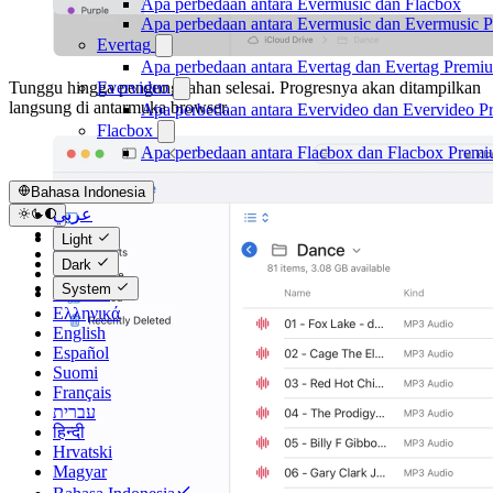
Apa perbedaan antara Evermusic dan Flacbox
Apa perbedaan antara Evermusic dan Evermusic 
Evertag
Apa perbedaan antara Evertag dan Evertag Premi
Evervideo
Tunggu hingga pengunggahan selesai. Progresnya akan ditampilkan
langsung di antarmuka browser.
Apa perbedaan antara Evervideo dan Evervideo 
Flacbox
Apa perbedaan antara Flacbox dan Flacbox Prem
Bahasa Indonesia
عربي
Català
Light
Čeština
Dark
Dansk
System
Deutsch
Ελληνικά
English
Español
Suomi
Français
עברית
हिन्दी
Hrvatski
Magyar