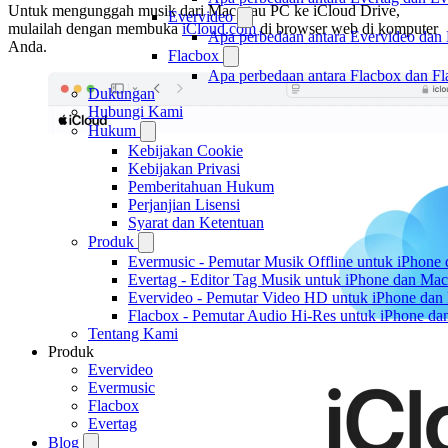
Untuk mengunggah musik dari Mac atau PC ke iCloud Drive,
Evervideo
mulailah dengan membuka
iCloud.com
di browser web di komputer
Apa perbedaan antara Evervideo dan
Anda.
Flacbox
Apa perbedaan antara Flacbox dan F
Dukungan
Hubungi Kami
Hukum
Kebijakan Cookie
Kebijakan Privasi
Pemberitahuan Hukum
Perjanjian Lisensi
Syarat dan Ketentuan
Produk
Evermusic - Pemutar Musik Offline untuk iPhone
Evertag - Editor Tag Musik untuk iPhone dan Mac
Evervideo - Pemutar Video HD untuk iPhone dan
Flacbox - Pemutar Audio Hi-Res untuk iPhone d
Tentang Kami
Produk
Evervideo
Evermusic
Flacbox
Evertag
Blog