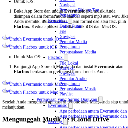
Untuk iOS:
Navigasi
Pemetaan Bidang Tag
Buka App Store dan unduh
Evermusic
jika musik Anda
Pengaturan
disimpan dalam format audio standar seperti mp3 atau wav. Jik
Evervideo
Anda memiliki musik lossless dalam format dsd atau flac, pilih
Daftar Putar
Flacbox
. Kedua aplikasi tersedia untuk iOS dan MacOS.
File
Navigasi
Gratis
Unduh Evermusic untuk iOS
Pemutar Media
Gratis
Pengaturan
Unduh Flacbox untuk iOS
Perpustakaan Media
Untuk MacOS:
Flacbox
File Lokal
Kunjungi App Store di Mac Anda dan instal
Evermusic
atau
Koneksi
Flacbox
berdasarkan preferensi format musik Anda.
Navigasi
Pemutar Audio
Gratis
Pengaturan
Unduh Evermusic untuk Mac
Perpustakaan Musik
Gratis
Unduh Flacbox untuk Mac
Playlist
Pertanyaan yang Sering Diajukan
Setelah Anda menginstal aplikasi di iPhone atau Mac, Anda siap untu
Evermusic
melanjutkan.
Apa perbedaan antara Evermusic dan
Apa perbedaan antara Evermusic da
Mengunggah Musik ke iCloud Drive
Evertag
Apa perbedaan antara Evertag dan E