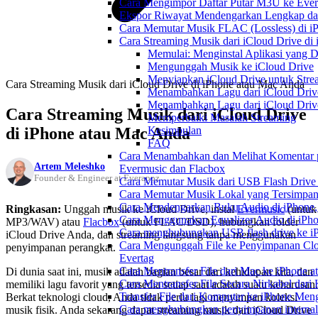
Cara Mengimpor Daftar Putar M3U ke Ever
Ekspor Riwayat Mendengarkan Lengkap dar
Cara Memutar Musik FLAC (Lossless) di i
Cara Streaming Musik dari iCloud Drive di
Memulai: Menginstal Aplikasi yang D
Mengunggah Musik ke iCloud Drive
Menyiapkan iCloud Drive untuk Str
Cara Streaming Musik dari iCloud Drive di iPhone atau Mac Anda
Menambahkan Lagu dari iCloud Driv
Menambahkan Lagu dari iCloud Drive
Cara Streaming Musik dari iCloud Drive
Memperbaiki Masalah Streaming
di iPhone atau Mac Anda
Kesimpulan
FAQ
Cara Menambahkan dan Melihat Komentar p
Artem Meleshko
Evermusic dan Flacbox
Founder & Engineer at Everappz
Cara Memutar Musik dari USB Flash Drive 
Cara Memutar Musik Lokal yang Tersimpan
Cara Mendengarkan Buku Audio di iPhone
Ringkasan:
Unggah musik ke iCloud Drive, instal
Evermusic
(untuk
Cara Menggunakan Equalizer Audio di iPho
MP3/WAV) atau
Flacbox
(untuk FLAC/DSD), hubungkan folder
Cara menghubungkan USB flash drive ke iP
iCloud Drive Anda, dan streaming langsung tanpa menggunakan
Cara Mengunggah File ke Penyimpanan Clo
penyimpanan perangkat.
Evertag
Cara Mentransfer File dari Mac ke iPhone 
Di dunia saat ini, musik adalah bagian besar dari kehidupan kita, dan
Cara Mentransfer File Secara Nirkabel da
memiliki lagu favorit yang tersedia setiap saat adalah suatu keharusan.
Transfer File dari Komputer ke iPhone Me
Berkat teknologi cloud, Anda tidak perlu lagi menyimpan koleksi
Cara menghubungkan penyimpanan internal
musik fisik. Anda sekarang dapat streaming musik dari iCloud Drive