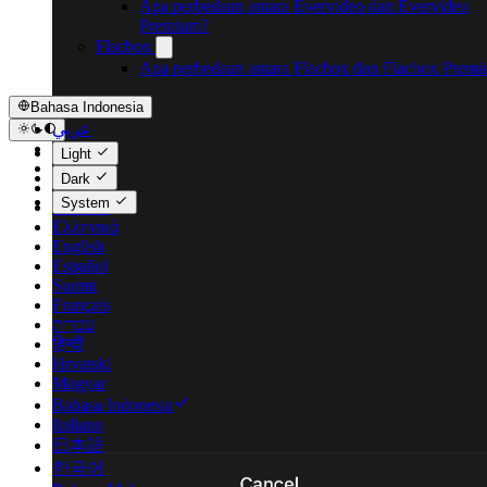
Apa perbedaan antara Evervideo dan Evervideo
Premium?
Flacbox
Apa perbedaan antara Flacbox dan Flacbox Prem
Bahasa Indonesia
عربي
Català
Light
Čeština
Dark
Dansk
System
Deutsch
Ελληνικά
English
Español
Suomi
Français
עברית
हिन्दी
Hrvatski
Magyar
Bahasa Indonesia
Italiano
日本語
한국어