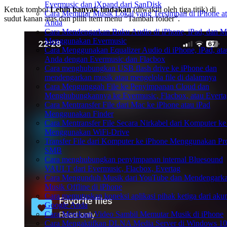
Evermusic dan iXpand dari SanDisk
Ketuk tombol
Lebih banyak tindakan
(diwakili oleh tiga titik) di
Cara Memutar Musik Lokal yang Tersimpan di iPhone a
sudut kanan atas dan pilih item menu “Tambah folder”.
Anda
Cara Mendengarkan Buku Audio di iPhone, iPad, dan M
Menggunakan Evermusic
Cara Menggunakan Equalizer Audio di iPhone, iPad, at
Anda dengan Evermusic dan Flacbox
Cara menghubungkan USB flash drive ke iPhone dan
mendengarkan musik atau mengelola file di dalamnya
Cara Mengunggah File ke Penyimpanan Cloud dan
Menghubungkannya ke Evermusic, Flacbox, atau Everta
Cara Mentransfer File dari Mac ke iPhone atau iPad
Menggunakan Finder
Cara Mentransfer File Secara Nirkabel dari Komputer ke
Menggunakan WiFi-Drive
Transfer File dari Komputer ke iPhone Menggunakan Pr
SMB
Cara menghubungkan penyimpanan internal Bluesound
VAULT dari Evermusic, Flacbox, Evertag
Cara Mengunduh Musik dari YouTube dan Mendengark
Musik Offline di iPhone
Cara memutuskan koneksi aplikasi pihak ketiga dari aku
Google Anda
Cara Merekam Video Sambil Memutar Musik di iPhone
Cara Mengaktifkan DLNA Media Server di Windows 10