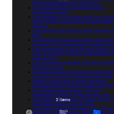
iPhone menggunakan server Kodi DLNA
Cara Memutar Musik Anda Sendiri di iPhone
Menggunakan CarPlay
Cara Mengubah Cover Album untuk Trek Lokal d
Spotify: Panduan Langkah demi Langkah (Mobile
Desktop)
Cara Mengedit Lirik untuk File Audio di iPhone a
MAC
Cara Mentransfer Perpustakaan Musik Anda Antar
Perangkat di Evermusic: Panduan Langkah demi 
Cara Mengarsipkan (ZIP) Daftar Putar, Album, Art
Genre di Evermusic & Flacbox dan Mentransfer k
Perangkat Lain
Cara Scrobble Riwayat Musik Anda dari Evermusi
Flacbox ke Last.fm
Cara Menggunakan Widget Dinamis Sedang Diput
Evermusic dan Flacbox di iPhone dan Mac Anda
Panduan Langkah demi Langkah: Mengimpor
Perpustakaan iCloud Anda ke Evermusic dan Fla
Cara Menghubungkan Synology NAS dan
Mendengarkan Musik di iPhone atau Mac Anda
Cara Melihat Lirik Tertanam, Komentar, dan File
untuk Musik di iPhone atau Mac Anda
Cara Menghubungkan Penyimpanan NAS Mengg
WebDAV dan Mendengarkan Musik di iPhone at