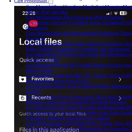
Cara Penggunaan
Cara Mengaktifkan Visualizer Musik Saat Memutar Musi
iPhone, iPad, dan Mac
Cara Menggunakan Efek Suara dan DSP di Flacbox:
Compressor, Freeverb, Crossfeed, Echo, Normalisasi Vo
dan lainnya
Cara Mengaktifkan dan Menggunakan Pemutaran Tanpa 
Evermusic
Cara Menggunakan Efek Suara Audio di Evermusic: Rev
Delay, Distorsi, Kompresor, Crossfeed, dan Normalisasi
Cara Mengekspor Playlist Apple Music dan Memutarnya
Evermusic di Mac
Cara Membuat Playlist M3U untuk Internet Archive atau
Music Archive
Cara memutar musik dari Mac / PC / Linux / NAS di iP
menggunakan server Kodi DLNA
Cara Memutar Musik Anda Sendiri di iPhone Mengguna
CarPlay
Cara Mengubah Cover Album untuk Trek Lokal di Spoti
Panduan Langkah demi Langkah (Mobile & Desktop)
Cara Mengedit Lirik untuk File Audio di iPhone atau 
Cara Mentransfer Perpustakaan Musik Anda Antar Peran
Evermusic: Panduan Langkah demi Langkah
Cara Mengarsipkan (ZIP) Daftar Putar, Album, Artis, da
di Evermusic & Flacbox dan Mentransfer ke Perangkat L