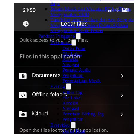
Saya
Stream Musik dari Mac atau PC ke iPhone
Menggunakan SMB
Cara Menginstal Aplikasi dari App Store ata
Mengaktifkan Pembelian Dalam Aplikasi
Menggunakan Kode Promo
Panduan Pengguna
Evermusic
Daftar Putar
File Lokal
Koneksi
Navigasi
Pemutar Audio
Pengaturan
Perpustakaan Musik
Evertag
Editor Tag
File Lokal
Koneksi
Navigasi
Pemetaan Bidang Tag
Pengaturan
Evervideo
Daftar Putar