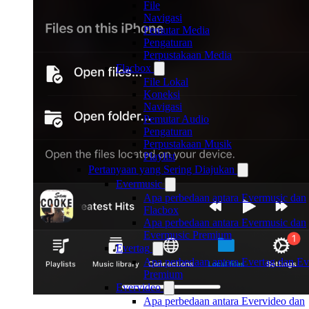
File
Navigasi
Pemutar Media
Pengaturan
Perpustakaan Media
Flacbox
File Lokal
Koneksi
Navigasi
Pemutar Audio
Pengaturan
Perpustakaan Musik
Playlist
Pertanyaan yang Sering Diajukan
Evermusic
Apa perbedaan antara Evermusic dan
Flacbox
Apa perbedaan antara Evermusic dan
Evermusic Premium
Evertag
Apa perbedaan antara Evertag dan Ev
Premium
Evervideo
Apa perbedaan antara Evervideo dan