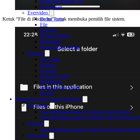
Pemetaan Bidang Tag
Pengaturan
Evervideo
Daftar Putar
Ketuk “File di iPhone ini” untuk membuka pemilih file sistem.
File
Navigasi
Pemutar Media
Pengaturan
Perpustakaan Media
Flacbox
File Lokal
Koneksi
Navigasi
Pemutar Audio
Pengaturan
Perpustakaan Musik
Playlist
Pertanyaan yang Sering Diajukan
Evermusic
Apa perbedaan antara Evermusic dan Flacbox
Apa perbedaan antara Evermusic dan Evermusic 
Evertag
Apa perbedaan antara Evertag dan Evertag Premi
Evervideo