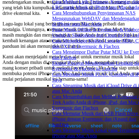
Cara Melihat Lirik Tertanam, Komentar, dan
mendengarkan musik, tetapi ada sesuatu yang istimewa tentang musik
LRC untuk Musik di iPhone atau Mac Anda
yang telah kita kumpulkan selama bertahun-tahun di Mac, PC, atau
Cara Menghubungkan Penyimpanan NAS
drive eksternal kita.
Menggunakan WebDAV dan Mendengarkan
Lagu-lagu lokal yang berharga ini memiliki makna pribadi dan
di iPhone atau Mac Anda
nostalgia. Untungnya, memutar musik ini di iPhone dan Mac Anda
Putar Musik Offline di Evermusic & Flacbo
masih mungkin dan menyenangkan. Baik Anda ingin menghidupkan
Unduh & Sinkronkan dari Cloud ke File Lo
kembali kenangan atau menikmati koleksi unik Anda secara offline,
Cara Mengekspor Koleksi Lagu ke M3U, C
panduan ini akan menunjukkan caranya.
dan TXT di Evermusic & Flacbox
Cara Mengimpor Daftar Putar M3U ke Eve
Kami akan menjelajahi metode dan alat untuk memutar musik lokal
dan Flacbox
Anda dengan mulus di perangkat Apple Anda, mengubahnya menjadi
Ekspor Riwayat Mendengarkan Lengkap da
ruang konser pribadi untuk melodi favorit Anda. Jika Anda siap untuk
Evermusic & Flacbox ke Last.fm
membuka potensi iPhone dan Mac Anda untuk musik lokal Anda, ma
Cara Memutar Musik FLAC (Lossless) di i
mulai perjalanan musikal ini bersama-sama!
Saya
Cara Streaming Musik dari iCloud Drive di
atau Mac Anda
Cara Menambahkan dan Melihat Komentar 
Trek Audio Anda di iPhone, iPad, dan Mac
Evermusic dan Flacbox
Cara Memutar Musik dari USB Flash Drive 
iPhone dengan Evermusic dan iXpand dari
SanDisk
Cara Memutar Musik Lokal yang Tersimpan
iPhone atau Mac Anda