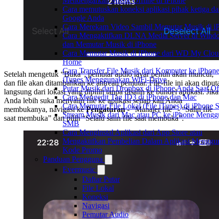
Mendengarkan Musik Offline di iPhone
Cara memutuskan koneksi aplikasi pihak ketiga da
Google Anda
Cara Merekam Video Sambil Memutar Musik di i
Cara Mengaktifkan DLNA Media Server di Wind
dan Memutar Musik di iPhone
Cara Memutar Musik di iPhone dari WD My Clou
Home
Cara Transfer File Musik dari Komputer ke iPhon
Setelah mengetuk “Buka”, pemutar audio layar penuh akan muncul,
iTunes Menggunakan WiFi-Drive
dan file akan ditambahkan ke antrean pemutar. File-file ini akan diput
Putar Musik dari Dropbox di iPhone Anda Saat Of
langsung dari lokasi yang dipilih tanpa disalin ke bundel aplikasi. Jika
Cara Mengedit Tag ID3 di iPhone dan Mac
Anda lebih suka menyalin file ke aplikasi setiap kali Anda
Cara Memutar File Lokal (File iTunes) di iPhone 
membukanya, navigasi ke
Pengaturan
- “Manajer file” - “Salin file
Stream Musik dari Mac atau PC ke iPhone Meng
saat membuka” dan pilih “Selalu salin file saat membuka”.
SMB
Cara Menginstal Aplikasi dari App Store atau
Mengaktifkan Pembelian Dalam Aplikasi Menggu
Kode Promo
Panduan Pengguna
Evermusic
Daftar Putar
File Lokal
Koneksi
Navigasi
Pemutar Audio