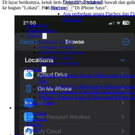
Evervideo Premium?
Di layar berikutnya, ketuk item “Jelajahi” di bilah tab bawah dan guli
ke bagian “Lokasi”. Pilih item menu “Di iPhone Saya”.
Flacbox
Apa perbedaan antara Flacbox dan F
Premium?
Dukungan
Hubungi Kami
Hukum
Kebijakan Cookie
Kebijakan Privasi
Pemberitahuan Hukum
Perjanjian Lisensi
Syarat dan Ketentuan
Produk
Evermusic - Pemutar Musik Offline untuk iPhone 
Mac
Evertag - Editor Tag Musik untuk iPhone dan Mac
Evervideo - Pemutar Video HD untuk iPhone dan
Flacbox - Pemutar Audio Hi-Res untuk iPhone d
Tentang Kami
Produk
Evervideo
Evermusic
Flacbox
Evertag