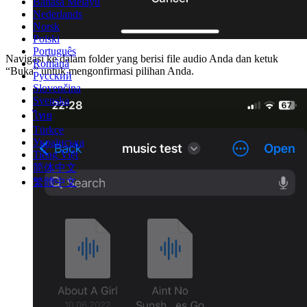
Bahasa Melayu
Nederlands
Norsk
Polski
Português
Navigasi ke dalam folder yang berisi file audio Anda dan ketuk
Română
“Buka” untuk mengonfirmasi pilihan Anda.
Русский
Slovenčina
Svenska
ไทย
Türkçe
Українська
Tiếng Việt
简体中文
繁體中文