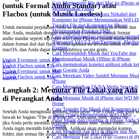
Cara Mentransfer File dari Mac ke iPhone a
(untuk Format Audio Standar) atau
Menggunakan Finder
Flacbox (untuk Musik Lossless)
Cara Mentransfer File Secara Nirkabel dari
Komputer ke iPhone Menggunakan WiFi-Dr
Transfer File dari Komputer ke iPhone
Untuk memulai perjalanan Anda ke dunia musik lokal di iPhone dan
Menggunakan Protokol SMB
Mac Anda, mulailah dengan menginstal Evermusic (untuk format
Cara menghubungkan penyimpanan internal
audio standar seperti mp3 dan wav) atau Flacbox (untuk musik lossle
Bluesound VAULT dari Evermusic, Flacbox
dalam format dsd dan flac). Kedua aplikasi ini tersedia untuk iOS dan
Evertag
macOS, dan Anda dapat mengunduhnya secara gratis.
Cara Mengunduh Musik dari YouTube dan
Mendengarkan Musik Offline di iPhone
Unduh Evermusic untuk iOS
iOS
Cara memutuskan koneksi aplikasi pihak ket
Unduh Flacbox untuk iOS
iOS
akun Google Anda
Unduh Evermusic untuk Mac
macOS
Cara Merekam Video Sambil Memutar Musi
Unduh Flacbox untuk Mac
macOS
iPhone
Cara Mengaktifkan DLNA Media Server di
Langkah 2: Memutar File Lokal yang Ada
Windows 10 dan Memutar Musik di iPhone
di Perangkat Anda
Cara Memutar Musik di iPhone dari WD M
Home
Cara Transfer File Musik dari Komputer ke
Setelah Anda menginstal aplikasi, buka layar “File Lokal” dan gulir k
Tanpa iTunes Menggunakan WiFi-Drive
bawah ke bagian “File di iPhone ini”. Dari sana, pilih “Buka file…”
Putar Musik dari Dropbox di iPhone Anda S
jika Anda perlu memilih beberapa file audio atau “Buka folder…” jik
Offline
Anda ingin memilih folder musik. Aplikasi akan memindai konten
Cara Mengedit Tag ID3 di iPhone dan Mac
folder, dan semua file audio yang ditemukan akan dipilih.
Cara Memutar File Lokal (File iTunes) di i