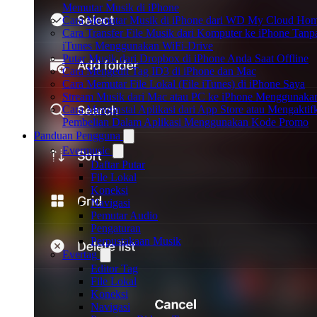
Memutar Musik di iPhone
Cara Memutar Musik di iPhone dari WD My Cloud Ho
Cara Transfer File Musik dari Komputer ke iPhone Tanp
iTunes Menggunakan WiFi-Drive
Putar Musik dari Dropbox di iPhone Anda Saat Offline
Cara Mengedit Tag ID3 di iPhone dan Mac
Cara Memutar File Lokal (File iTunes) di iPhone Saya
Stream Musik dari Mac atau PC ke iPhone Menggunak
Cara Menginstal Aplikasi dari App Store atau Mengaktif
Pembelian Dalam Aplikasi Menggunakan Kode Promo
Panduan Pengguna
Evermusic
Daftar Putar
File Lokal
Koneksi
Navigasi
Pemutar Audio
Pengaturan
Perpustakaan Musik
Evertag
Editor Tag
File Lokal
Koneksi
Navigasi