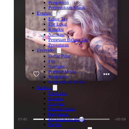
Pengaturan
Perpustakaan Musik
Evertag
Editor Tag
File Lokal
Koneksi
Navigasi
Pemetaan Bidang Tag
Pengaturan
Evervideo
Daftar Putar
File
Navigasi
Pemutar Media
Pengaturan
Perpustakaan Media
Flacbox
File Lokal
Koneksi
Navigasi
Pemutar Audio
Pengaturan
Perpustakaan Musik
Playlist