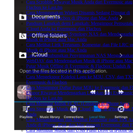
Cara Scrobble Riwayat Musik Anda dari Evermusic atau
Flacbox ke Last.fm
Cara Menggunakan Widget Dinamis Sedang Diputar di
Evermusic dan Flacbox di iPhone dan Mac Anda
Panduan Langkah demi Langkah: Mengimpor Perpustak
iCloud Anda ke Evermusic dan Flacbox
Cara Menghubungkan Synology NAS dan Mendengark
Musik di iPhone atau Mac Anda
Cara Melihat Lirik Tertanam, Komentar, dan File LRC u
Musik di iPhone atau Mac Anda
Cara Menghubungkan Penyimpanan NAS Menggunaka
WebDAV dan Mendengarkan Musik di iPhone atau Mac
Putar Musik Offline di Evermusic & Flacbox: Unduh &
Sinkronkan dari Cloud ke File Lokal
Cara Mengekspor Koleksi Lagu ke M3U, CSV, dan TXT
Evermusic & Flacbox
Cara Mengimpor Daftar Putar M3U ke Evermusic dan F
Ekspor Riwayat Mendengarkan Lengkap dari Evermusi
Flacbox ke Last.fm
Cara Memutar Musik FLAC (Lossless) di iPhone Saya
Cara Streaming Musik dari iCloud Drive di iPhone atau
Anda
Cara Menambahkan dan Melihat Komentar pada Trek A
Anda di iPhone, iPad, dan Mac dengan Evermusic dan F
Cara Memutar Musik dari USB Flash Drive di iPhone d