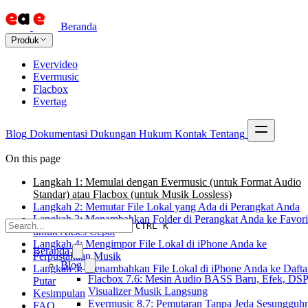
Beranda
Produk
Evervideo
Evermusic
Flacbox
Evertag
Blog
Dokumentasi
Dukungan
Hukum
Kontak
Tentang
On this page
Langkah 1: Memulai dengan Evermusic (untuk Format Audio
Standar) atau Flacbox (untuk Musik Lossless)
Langkah 2: Memutar File Lokal yang Ada di Perangkat Anda
Langkah 3: Menambahkan Folder di Perangkat Anda ke Favori
CTRL K
untuk Akses Cepat
Langkah 4: Mengimpor File Lokal di iPhone Anda ke
Beranda
Perpustakaan Musik
Blog
Langkah 5: Menambahkan File Lokal di iPhone Anda ke Dafta
Flacbox 7.6: Mesin Audio BASS Baru, Efek, DSP
Putar
Visualizer Musik Langsung
Kesimpulan
Evermusic 8.7: Pemutaran Tanpa Jeda Sesungguh
FAQ