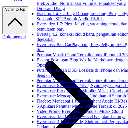
Efek Audio, Normalisasi Volume, Equalizer yang
Didesain Ulang
Scroll to top
Flacbox 7.4: CarPlay Dibangun Ulang, Plex, Jellyf
Subsonic, SFTP untuk Audio Hi-Res
Evervideo 1.7: Plex, Jellyfin, streaming cloud, dan
pemutaran baru
Evertag 4.2: koneksi cloud baru, pengaturan editor
Dokumentasi
dijelaskan
Evermusic 8.6: CarPlay baru, Plex, Jellyfin, SFTP
lirik
Pemutar Musik Cloud Terbaik untuk iPhone di 20
Ekspor Postingan Blog Wix ke Markdown dengan
OpenAI
Putar FLAC dan DSD Lossless di iPhone dan Ma
dengan Flacbox
Pemutar Musik Cloud Terbaik untuk iPhone dan i
Evermusic 6.8: Aliyun Drive, Synology, Gaya UI
Evermusic Pro di Setapp Mobile: Musik Cloud un
Evermusic Mencapai 11 Juta Unduhan di Seluruh
Flacbox Mencapai 1 Juta Unduhan: Audio Hi-Res
5 Aplikasi Pemutar Musik iPhone Terbaik di 2025
Video Promo Evermusic: Pemutar Musik Cloud
Evermusic 3.6: CarPlay, VoiceOver, dan Lainnya
Evermusic 3.1: Crossfade, Sinkronisasi Perpustak
Cadangan