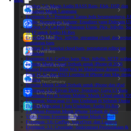
Blog
Flacbox 7.6: Mesin Audio BASS Baru, Efek, DSP, dan
Visualizer Musik Langsung
Evermusic 8.7: Pemutaran Tanpa Jeda Sesungguhnya, E
Audio, Normalisasi Volume, Equalizer yang Didesain U
Flacbox 7.4: CarPlay Dibangun Ulang, Plex, Jellyfin, Su
SFTP untuk Audio Hi-Res
Evervideo 1.7: Plex, Jellyfin, streaming cloud, dan gestur
pemutaran baru
Evertag 4.2: koneksi cloud baru, pengaturan editor tag
dijelaskan
Evermusic 8.6: CarPlay baru, Plex, Jellyfin, SFTP, widget
Pemutar Musik Cloud Terbaik untuk iPhone di 2026
Ekspor Postingan Blog Wix ke Markdown dengan Ope
Putar FLAC dan DSD Lossless di iPhone dan Mac deng
Flacbox
Pemutar Musik Cloud Terbaik untuk iPhone dan iPad
Evermusic 6.8: Aliyun Drive, Synology, Gaya UI Baru
Evermusic Pro di Setapp Mobile: Musik Cloud untuk iO
Evermusic Mencapai 11 Juta Unduhan di Seluruh Dunia
Flacbox Mencapai 1 Juta Unduhan: Audio Hi-Res
5 Aplikasi Pemutar Musik iPhone Terbaik di 2025
Video Promo Evermusic: Pemutar Musik Cloud
Evermusic 3.6: CarPlay, VoiceOver, dan Lainnya
Evermusic 3.1: Crossfade, Sinkronisasi Perpustakaan &