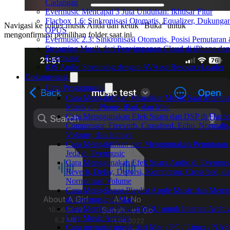
Cadangan
Evermusic Mencapai 3 Juta Unduhan: Ikhtisar Fitur
Flacbox 1.6: Sinkronisasi Otomatis, Equalizer, Dukunga
Navigasi ke folder musik Anda dan ketuk “Buka” untuk
OPUS
mengonfirmasi pemilihan folder saat ini.
Evermusic 2.3: Sinkronisasi Otomatis, Posisi Pemutaran
Streaming Musik dari Penyimpanan Cloud di iPhone de
Evermusic
iOS Audio Streaming dengan AVAssetResourceLoader
Dokumentasi
Cara Penggunaan
Cara Mengaktifkan Visualizer Musik Saat Memuta
Musik di iPhone, iPad, dan Mac
Cara Menggunakan Efek Suara dan DSP di Flacbo
Compressor, Freeverb, Crossfeed, Echo, Normalis
Volume, dan lainnya
Cara Mengaktifkan dan Menggunakan Pemutaran
Jeda di Evermusic
Cara Menggunakan Efek Suara Audio di Evermusi
Reverb, Delay, Distorsi, Kompresor, Crossfeed, d
Normalisasi Volume
Cara Mengekspor Playlist Apple Music dan Memu
di Evermusic di Mac
Cara Membuat Playlist M3U untuk Internet Archiv
Live Music Archive
Cara memutar musik dari Mac / PC / Linux / NAS