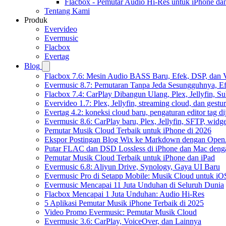
Flacbox - Pemutar Audio Hi-Res untuk iPhone d
Tentang Kami
Produk
Evervideo
Evermusic
Flacbox
Evertag
Blog
Flacbox 7.6: Mesin Audio BASS Baru, Efek, DSP, dan 
Evermusic 8.7: Pemutaran Tanpa Jeda Sesungguhnya, Ef
Flacbox 7.4: CarPlay Dibangun Ulang, Plex, Jellyfin, 
Evervideo 1.7: Plex, Jellyfin, streaming cloud, dan gest
Evertag 4.2: koneksi cloud baru, pengaturan editor tag di
Evermusic 8.6: CarPlay baru, Plex, Jellyfin, SFTP, widget
Pemutar Musik Cloud Terbaik untuk iPhone di 2026
Ekspor Postingan Blog Wix ke Markdown dengan Ope
Putar FLAC dan DSD Lossless di iPhone dan Mac deng
Pemutar Musik Cloud Terbaik untuk iPhone dan iPad
Evermusic 6.8: Aliyun Drive, Synology, Gaya UI Baru
Evermusic Pro di Setapp Mobile: Musik Cloud untuk iO
Evermusic Mencapai 11 Juta Unduhan di Seluruh Dunia
Flacbox Mencapai 1 Juta Unduhan: Audio Hi-Res
5 Aplikasi Pemutar Musik iPhone Terbaik di 2025
Video Promo Evermusic: Pemutar Musik Cloud
Evermusic 3.6: CarPlay, VoiceOver, dan Lainnya