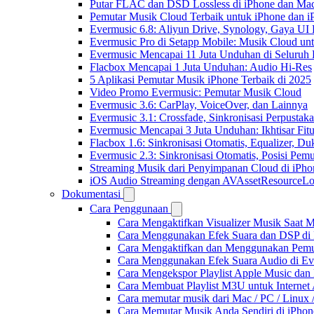
Putar FLAC dan DSD Lossless di iPhone dan Ma
Pemutar Musik Cloud Terbaik untuk iPhone dan i
Evermusic 6.8: Aliyun Drive, Synology, Gaya UI
Evermusic Pro di Setapp Mobile: Musik Cloud un
Evermusic Mencapai 11 Juta Unduhan di Seluruh
Flacbox Mencapai 1 Juta Unduhan: Audio Hi-Res
5 Aplikasi Pemutar Musik iPhone Terbaik di 2025
Video Promo Evermusic: Pemutar Musik Cloud
Evermusic 3.6: CarPlay, VoiceOver, dan Lainnya
Evermusic 3.1: Crossfade, Sinkronisasi Perpusta
Evermusic Mencapai 3 Juta Unduhan: Ikhtisar Fitu
Flacbox 1.6: Sinkronisasi Otomatis, Equalizer,
Evermusic 2.3: Sinkronisasi Otomatis, Posisi Pem
Streaming Musik dari Penyimpanan Cloud di iPh
iOS Audio Streaming dengan AVAssetResourceLo
Dokumentasi
Cara Penggunaan
Cara Mengaktifkan Visualizer Musik Saat M
Cara Menggunakan Efek Suara dan DSP di F
Cara Mengaktifkan dan Menggunakan Pemut
Cara Menggunakan Efek Suara Audio di Ever
Cara Mengekspor Playlist Apple Music dan
Cara Membuat Playlist M3U untuk Internet 
Cara memutar musik dari Mac / PC / Linu
Cara Memutar Musik Anda Sendiri di iPho