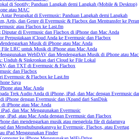
kal di Spotify: Panduan Langkah demi Langkah (Mobile & Desktop)
Phone atau MAC
 Antar Perangkat di Evermusic: Panduan Langkah demi Langkah
um, Artis, dan Genre di Evermusic & Flacbox dan Mentransfer ke Pera
rmusic atau Flacbox ke Last.fm
Diputar di Evermusic dan Flacbox di iPhone dan Mac Anda
 Perpustakaan iCloud Anda ke Evermusic dan Flacbox
endengarkan Musik di iPhone atau Mac Anda
n File LRC untuk Musik di iPhone atau Mac Anda
enggunakan WebDAV dan Mendengarkan Musik di iPhone atau Mac
x: Unduh & Sinkronkan dari Cloud ke File Lokal
SV, dan TXT di Evermusic & Flacbox
music dan Flacbox
i Evermusic & Flacbox ke Last.fm
Phone Saya
 iPhone atau Mac Anda
ada Trek Audio Anda di iPhone, iPad, dan Mac dengan Evermusic da
di iPhone dengan Evermusic dan iXpand dari SanDisk
 di iPhone atau Mac Anda
, iPad, dan Mac Menggunakan Evermusic
ne, iPad, atau Mac Anda dengan Evermusic dan Flacbox
hone dan mendengarkan musik atau mengelola file di dalamnya
ud dan Menghubungkannya ke Evermusic, Flacbox, atau Evertag
atau iPad Menggunakan Finder
ri Komputer ke iPhone Menggunakan WiFi-Drive