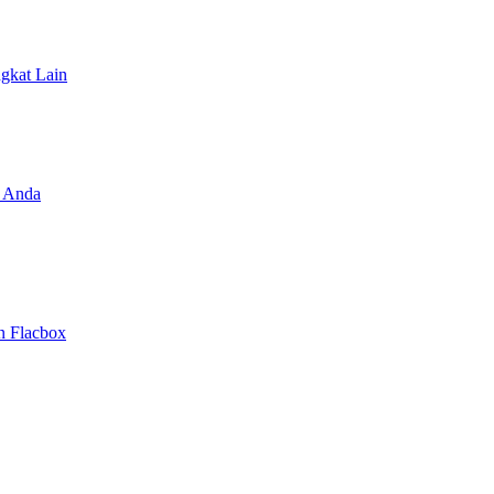
ngkat Lain
 Anda
n Flacbox