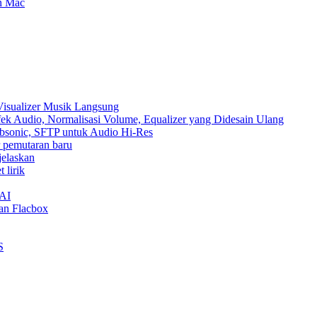
an Mac
Visualizer Musik Langsung
ek Audio, Normalisasi Volume, Equalizer yang Didesain Ulang
Subsonic, SFTP untuk Audio Hi-Res
ur pemutaran baru
jelaskan
 lirik
nAI
an Flacbox
S