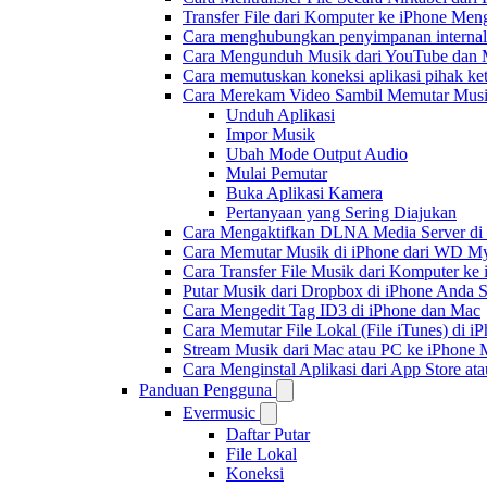
Transfer File dari Komputer ke iPhone Me
Cara menghubungkan penyimpanan internal
Cara Mengunduh Musik dari YouTube dan M
Cara memutuskan koneksi aplikasi pihak ke
Cara Merekam Video Sambil Memutar Musi
Unduh Aplikasi
Impor Musik
Ubah Mode Output Audio
Mulai Pemutar
Buka Aplikasi Kamera
Pertanyaan yang Sering Diajukan
Cara Mengaktifkan DLNA Media Server di
Cara Memutar Musik di iPhone dari WD 
Cara Transfer File Musik dari Komputer k
Putar Musik dari Dropbox di iPhone Anda S
Cara Mengedit Tag ID3 di iPhone dan Mac
Cara Memutar File Lokal (File iTunes) di i
Stream Musik dari Mac atau PC ke iPhon
Cara Menginstal Aplikasi dari App Store 
Panduan Pengguna
Evermusic
Daftar Putar
File Lokal
Koneksi