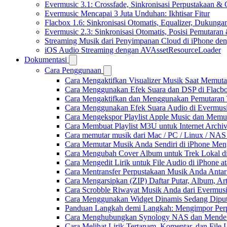
Evermusic 3.1: Crossfade, Sinkronisasi Perpustakaan &
Evermusic Mencapai 3 Juta Unduhan: Ikhtisar Fitur
Flacbox 1.6: Sinkronisasi Otomatis, Equalizer, Dukun
Evermusic 2.3: Sinkronisasi Otomatis, Posisi Pemutaran
Streaming Musik dari Penyimpanan Cloud di iPhone de
iOS Audio Streaming dengan AVAssetResourceLoader
Dokumentasi
Cara Penggunaan
Cara Mengaktifkan Visualizer Musik Saat Memuta
Cara Menggunakan Efek Suara dan DSP di Flacbox
Cara Mengaktifkan dan Menggunakan Pemutaran 
Cara Menggunakan Efek Suara Audio di Evermusic
Cara Mengekspor Playlist Apple Music dan Memu
Cara Membuat Playlist M3U untuk Internet Archiv
Cara memutar musik dari Mac / PC / Linux / NA
Cara Memutar Musik Anda Sendiri di iPhone Me
Cara Mengubah Cover Album untuk Trek Lokal di
Cara Mengedit Lirik untuk File Audio di iPhone
Cara Mentransfer Perpustakaan Musik Anda Anta
Cara Mengarsipkan (ZIP) Daftar Putar, Album, Ar
Cara Scrobble Riwayat Musik Anda dari Evermusi
Cara Menggunakan Widget Dinamis Sedang Diputa
Panduan Langkah demi Langkah: Mengimpor Perp
Cara Menghubungkan Synology NAS dan Mendeng
Cara Melihat Lirik Tertanam, Komentar, dan Fil