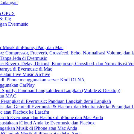
 Cadangan
gan OPUS
 & Tag
ngan Evermusic
r Musik di iPhone, iPad, dan Mac
: Compressor, Freeverb, Crossfeed, Echo, Normalisasi Volume, dan l
Tanpa Jeda di Evermusic
: Reverb, Delay, Distorsi, Kompresor, Crossfeed, dan Normalisasi V
tarnya di Evermusic di Mac
e atau Live Music Archive
S di iPhone menggunakan server Kodi DLNA
nggunakan CarPlay
 Spotify: Panduan Langkah demi Langkah (Mobile & Desktop)
 atau MAC
r Perangkat di Evermusic: Panduan Langkah demi Langkah
tis, dan Genre di Evermusic & Flacbox dan Mentransfer ke Perangkat 
c atau Flacbox ke Last.fm
r di Evermusic dan Flacbox di iPhone dan Mac Anda
ustakaan iCloud Anda ke Evermusic dan Flacbox
arkan Musik di iPhone atau Mac Anda
e LRC untuk Musik di iPhone atau Mac Anda