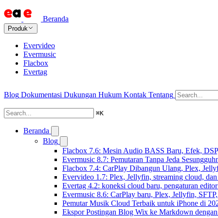
Beranda
Produk
Evervideo
Evermusic
Flacbox
Evertag
Blog
Dokumentasi
Dukungan
Hukum
Kontak
Tentang
⌘
K
Beranda
Blog
Flacbox 7.6: Mesin Audio BASS Baru, Efek, DSP,
Evermusic 8.7: Pemutaran Tanpa Jeda Sesungguhn
Flacbox 7.4: CarPlay Dibangun Ulang, Plex, Jell
Evervideo 1.7: Plex, Jellyfin, streaming cloud, da
Evertag 4.2: koneksi cloud baru, pengaturan editor
Evermusic 8.6: CarPlay baru, Plex, Jellyfin, SFTP, 
Pemutar Musik Cloud Terbaik untuk iPhone di 20
Ekspor Postingan Blog Wix ke Markdown denga