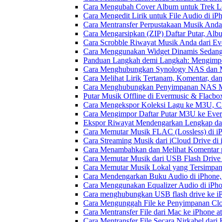
Cara Mengubah Cover Album untuk Trek Lo
Cara Mengedit Lirik untuk File Audio di i
Cara Mentransfer Perpustakaan Musik Anda
Cara Mengarsipkan (ZIP) Daftar Putar, Alb
Cara Scrobble Riwayat Musik Anda dari Eve
Cara Menggunakan Widget Dinamis Sedang 
Panduan Langkah demi Langkah: Mengimpor
Cara Menghubungkan Synology NAS dan M
Cara Melihat Lirik Tertanam, Komentar, da
Cara Menghubungkan Penyimpanan NAS M
Putar Musik Offline di Evermusic & Flacbo
Cara Mengekspor Koleksi Lagu ke M3U, C
Cara Mengimpor Daftar Putar M3U ke Ever
Ekspor Riwayat Mendengarkan Lengkap dar
Cara Memutar Musik FLAC (Lossless) di i
Cara Streaming Musik dari iCloud Drive di
Cara Menambahkan dan Melihat Komentar p
Cara Memutar Musik dari USB Flash Drive 
Cara Memutar Musik Lokal yang Tersimpan
Cara Mendengarkan Buku Audio di iPhone
Cara Menggunakan Equalizer Audio di iPho
Cara menghubungkan USB flash drive ke iP
Cara Mengunggah File ke Penyimpanan Clo
Cara Mentransfer File dari Mac ke iPhone 
Cara Mentransfer File Secara Nirkabel da