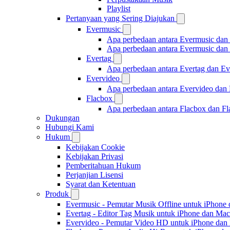
Playlist
Pertanyaan yang Sering Diajukan
Evermusic
Apa perbedaan antara Evermusic dan
Apa perbedaan antara Evermusic da
Evertag
Apa perbedaan antara Evertag dan E
Evervideo
Apa perbedaan antara Evervideo dan
Flacbox
Apa perbedaan antara Flacbox dan F
Dukungan
Hubungi Kami
Hukum
Kebijakan Cookie
Kebijakan Privasi
Pemberitahuan Hukum
Perjanjian Lisensi
Syarat dan Ketentuan
Produk
Evermusic - Pemutar Musik Offline untuk iPhone
Evertag - Editor Tag Musik untuk iPhone dan Mac
Evervideo - Pemutar Video HD untuk iPhone dan