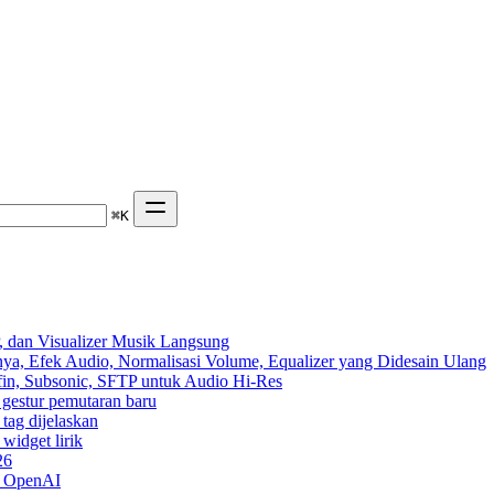
⌘
K
 dan Visualizer Musik Langsung
ya, Efek Audio, Normalisasi Volume, Equalizer yang Didesain Ulang
yfin, Subsonic, SFTP untuk Audio Hi-Res
n gestur pemutaran baru
 tag dijelaskan
widget lirik
26
n OpenAI