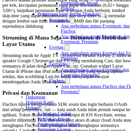
Perpustakaan Musik
per trek, kecepatan pemutaran yang dapat disesuaikan (0,02× hingga
Playlist
3,00×), lanjutkan pemutaran tepat di tempat Anda berhenti, tombol
Pertanyaan yang Sering Diajukan
skip-time yang dapat dikustomisasi, dan sleep timer yang memudar
Evermusic
dengan lembut saat tidur. Penanda bab M4B dan file panjang
Apa perbedaan antara Evermusic dan
sepenuhnya didukung.
Flacbox
Apa perbedaan antara Evermusic dan
Streaming di Mana Saja — Termasuk di Mobil dan
Evermusic Premium
Layar Utama
Evertag
Apa perbedaan antara Evertag dan Ev
Streaming musik ke Apple TV / HomePod melalui AirPlay 2, kirim k
Premium
speaker Google Chromecast dan TV yang mendukung Cast, dan baw
Evervideo
semuanya di jalan dengan Apple CarPlay. Gunakan widget Layar
Apa perbedaan antara Evervideo dan
Utama di iPhone dan iPad untuk melihat trek yang sedang diputar
Evervideo Premium?
sekilas, dan scrobbling Last.fm untuk menyimpan riwayat
Flacbox
mendengarkan Anda lintas aplikasi.
Apa perbedaan antara Flacbox dan F
Premium?
Privasi dan Keamanan
Dukungan
Hubungi Kami
Flacbox hanya menggunakan SDK resmi dan login berbasis OAuth
Hukum
dari setiap penyedia cloud — kata sandi Anda tidak pernah sampai ke
Kebijakan Cookie
aplikasi. Token akses disimpan terenkripsi di iOS Keychain, semua
Kebijakan Privasi
transfer dilindungi TLS, dan mencabut akses di akun cloud Anda atau
Pemberitahuan Hukum
menghapus Flacbox dari perangkat akan menghapus semuanya
Perjanjian Lisensi
seketika. Lindungi perpustakaan Anda dengan kode sandi opsional