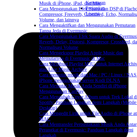
Ketentuan
Musik di iPhone, iPad, dan Mac
Perjanjian
Cara Menggunakan Efek Suara dan DSP di Flacbo
Lisensi
Compressor, Freeverb, Crossfeed, Echo, Normalis
Volume, dan lainnya
Cara Mengaktifkan dan Menggunakan Pemutaran
Tanpa Jeda di Evermusic
Cara Menggunakan Efek Suara Audio di Evermusi
Reverb, Delay, Distorsi, Kompresor, Crossfeed, d
Normalisasi Volume
Cara Mengekspor Playlist Apple Music dan
Memutarnya di Evermusic di Mac
Cara Membuat Playlist M3U untuk Internet Archi
atau Live Music Archive
Cara memutar musik dari Mac / PC / Linux / NAS
iPhone menggunakan server Kodi DLNA
Cara Memutar Musik Anda Sendiri di iPhone
Menggunakan CarPlay
Cara Mengubah Cover Album untuk Trek Lokal d
Spotify: Panduan Langkah demi Langkah (Mobile
Desktop)
Cara Mengedit Lirik untuk File Audio di iPhone a
MAC
Cara Mentransfer Perpustakaan Musik Anda Antar
Perangkat di Evermusic: Panduan Langkah demi
Langkah