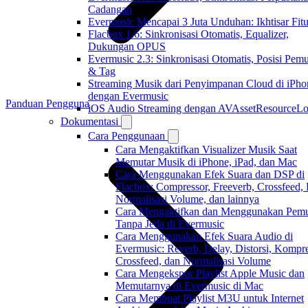
Cadangan
Evermusic Mencapai 3 Juta Unduhan: Ikhtisar Fitu
Flacbox 1.6: Sinkronisasi Otomatis, Equalizer,
Dukungan OPUS
Evermusic 2.3: Sinkronisasi Otomatis, Posisi Pem
& Tag
Streaming Musik dari Penyimpanan Cloud di iPho
dengan Evermusic
Panduan Pengguna
iOS Audio Streaming dengan AVAssetResourceLo
Dokumentasi
Cara Penggunaan
Cara Mengaktifkan Visualizer Musik Saat
Memutar Musik di iPhone, iPad, dan Mac
Cara Menggunakan Efek Suara dan DSP di
Flacbox: Compressor, Freeverb, Crossfeed,
Normalisasi Volume, dan lainnya
Cara Mengaktifkan dan Menggunakan Pemu
Tanpa Jeda di Evermusic
Cara Menggunakan Efek Suara Audio di
Evermusic: Reverb, Delay, Distorsi, Kompre
Crossfeed, dan Normalisasi Volume
Cara Mengekspor Playlist Apple Music dan
Memutarnya di Evermusic di Mac
Cara Membuat Playlist M3U untuk Internet