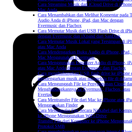
Cara Streaming Musik dari iCloud Drive di iPhone
Mac Anda
Cara Menambahkan dan Melihat Komentar pada T
Audio Anda di iPhone, iPad, dan Mac dengan
Evermusic dan Flacbox
Cara Memutar Musik dari USB Flash Drive di iP
dengan Evermusic dan iXpand dari SanDisk
Cara Memutar Musik Lokal yang Tersimpan di iP
atau Mac Anda
Cara Mendengarkan Buku Audio di iPhone, iPad,
Mac Menggunakan Evermusic
Cara Menggunakan Equalizer Audio di iPhone, iP
atau Mac Anda dengan Evermusic dan Flacbox
Cara menghubungkan USB flash drive ke iPhone 
mendengarkan musik atau mengelola file di dalam
Cara Mengunggah File ke Penyimpanan Cloud da
Menghubungkannya ke Evermusic, Flacbox, atau
Evertag
Cara Mentransfer File dari Mac ke iPhone atau iP
Menggunakan Finder
Cara Mentransfer File Secara Nirkabel dari Kompu
ke iPhone Menggunakan WiFi-Drive
Transfer File dari Komputer ke iPhone Mengguna
Protokol SMB
Cara menghubungkan penyimpanan internal Blue