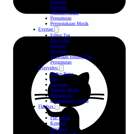
Koneksi
Navigasi
Pemutar Audio
Pengaturan
Perpustakaan Musik
Evertag
Editor Tag
File Lokal
Koneksi
Navigasi
Pemetaan Bidang Tag
Pengaturan
Evervideo
Daftar Putar
File
Navigasi
Pemutar Media
Pengaturan
Perpustakaan Media
Flacbox
File Lokal
Koneksi
Navigasi
Pemutar Audio