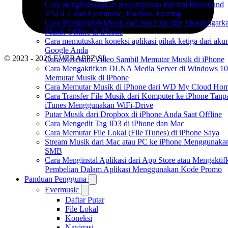
Cara menghubungkan penyimpanan internal Bluesound
VAULT dari Evermusic, Flacbox, Evertag
Cara Mengunduh Musik dari YouTube dan Mendengark
Musik Offline di iPhone
Cara memutuskan koneksi aplikasi pihak ketiga dari aku
Google Anda
© 2023 - 2026 EVERAPPZ SL
Cara Merekam Video Sambil Memutar Musik di iPhone
Cara Mengaktifkan DLNA Media Server di Windows 10
Memutar Musik di iPhone
Cara Memutar Musik di iPhone dari WD My Cloud Ho
Cara Transfer File Musik dari Komputer ke iPhone Tanp
iTunes Menggunakan WiFi-Drive
Putar Musik dari Dropbox di iPhone Anda Saat Offline
Cara Mengedit Tag ID3 di iPhone dan Mac
Cara Memutar File Lokal (File iTunes) di iPhone Saya
Stream Musik dari Mac atau PC ke iPhone Menggunaka
SMB
Cara Menginstal Aplikasi dari App Store atau Mengaktif
Pembelian Dalam Aplikasi Menggunakan Kode Promo
Panduan Pengguna
Evermusic
Daftar Putar
File Lokal
Koneksi
Navigasi