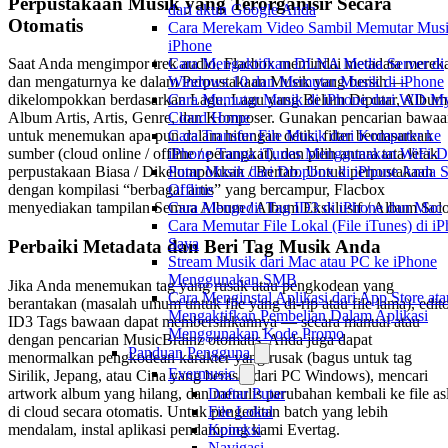
Perpustakaan Musik yang Terorganisir Secara
dari akun Google Anda
Otomatis
Cara Merekam Video Sambil Memutar Musi
iPhone
Cara Mengaktifkan DLNA Media Server di
Saat Anda mengimpor trek audio, Flacbox memindai metadata merek
Windows 10 dan Memutar Musik di iPhone
dan mengaturnya ke dalam Perpustakaan Musik yang bersih —
Cara Memutar Musik di iPhone dari WD M
dikelompokkan berdasarkan Lagu, Lagu yang Belum Diputar, Album
Cloud Home
Album Artis, Artis, Genre, dan Komposer. Gunakan pencarian bawa
Cara Transfer File Musik dari Komputer ke
untuk menemukan apa pun dalam hitungan detik, filter berdasarkan
iPhone Tanpa iTunes Menggunakan WiFi-D
sumber (cloud online / offline / perangkat), dan pilih antara tata letak
Putar Musik dari Dropbox di iPhone Anda S
perpustakaan Biasa / Dikelompokkan / Bertab. Untuk perpustakaan
Offline
dengan kompilasi “berbagai artis” yang bercampur, Flacbox
Cara Mengedit Tag ID3 di iPhone dan Mac
menyediakan tampilan Semua Album / Album Eksklusif / Album Solo
Cara Memutar File Lokal (File iTunes) di i
Saya
Perbaiki Metadata dan Beri Tag Musik Anda
Stream Musik dari Mac atau PC ke iPhone
Menggunakan SMB
Jika Anda menemukan tag yang rusak atau pengkodean yang
Cara Menginstal Aplikasi dari App Store ata
berantakan (masalah umum untuk file yang di-rip atau file lama), edit
Mengaktifkan Pembelian Dalam Aplikasi
ID3 Tags bawaan dapat membersihkannya — secara manual atau
Menggunakan Kode Promo
dengan pencarian MusicBrainz otomatis. Anda juga dapat
Panduan Pengguna
menormalkan pengkodean karakter yang rusak (bagus untuk tag
Evermusic
Sirilik, Jepang, atau Cina yang berasal dari PC Windows), mencari
artwork album yang hilang, dan menulis perubahan kembali ke file asl
Daftar Putar
di cloud secara otomatis. Untuk pengeditan batch yang lebih
File Lokal
mendalam, instal aplikasi pendamping kami Evertag.
Koneksi
Navigasi