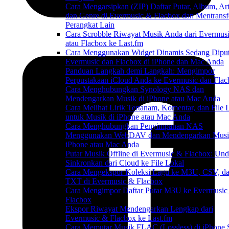
Cara Mengarsipkan (ZIP) Daftar Putar, Album, Art
dan Genre di Evermusic & Flacbox dan Mentransf
Perangkat Lain
Cara Scrobble Riwayat Musik Anda dari Evermus
atau Flacbox ke Last.fm
Cara Menggunakan Widget Dinamis Sedang Diput
Evermusic dan Flacbox di iPhone dan Mac Anda
Panduan Langkah demi Langkah: Mengimpor
Perpustakaan iCloud Anda ke Evermusic dan Fla
Cara Menghubungkan Synology NAS dan
Mendengarkan Musik di iPhone atau Mac Anda
Cara Melihat Lirik Tertanam, Komentar, dan File
untuk Musik di iPhone atau Mac Anda
Cara Menghubungkan Penyimpanan NAS
Menggunakan WebDAV dan Mendengarkan Musi
iPhone atau Mac Anda
Putar Musik Offline di Evermusic & Flacbox: Un
Sinkronkan dari Cloud ke File Lokal
Cara Mengekspor Koleksi Lagu ke M3U, CSV, d
TXT di Evermusic & Flacbox
Cara Mengimpor Daftar Putar M3U ke Evermusic
Flacbox
Ekspor Riwayat Mendengarkan Lengkap dari
Evermusic & Flacbox ke Last.fm
Cara Memutar Musik FLAC (Lossless) di iPhone 