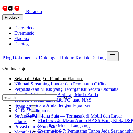
Beranda
Produk
Evervideo
Evermusic
Flacbox
Evertag
Blog
Dokumentasi
Dukungan
Hukum
Kontak
Tentang
On this page
Selamat Datang di Panduan Flacbox
Nikmati Streaming Lancar dan Pemutaran Offline
Perpustakaan Musik yang Terorganisir Secara Otomatis
Perbaiki Metadata dan Beri Tag Musik Anda
CTRL K
Transfer Mudah dari Mac, PC, atau NAS
Sesuaikan Suara Anda dengan Equalizer
Beranda
Ramah Audiobook
Blog
Streaming di Mana Saja — Termasuk di Mobil dan Layar
Flacbox 7.6: Mesin Audio BASS Baru, Efek, DSP
Utama
Visualizer Musik Langsung
Privasi dan Keamanan
Evermusic 8.7: Pemutaran Tanpa Jeda Sesungguh
Memulai dengan Flacbox