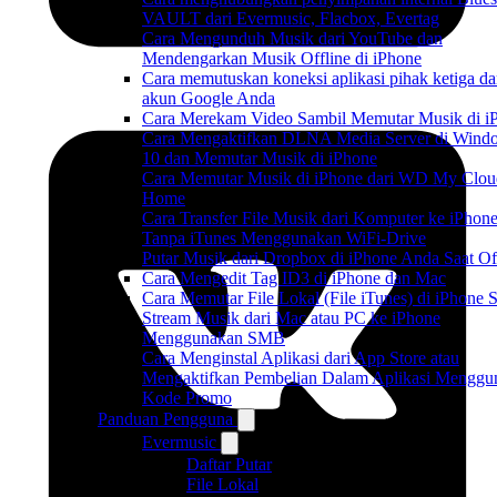
VAULT dari Evermusic, Flacbox, Evertag
Cara Mengunduh Musik dari YouTube dan
Mendengarkan Musik Offline di iPhone
Cara memutuskan koneksi aplikasi pihak ketiga da
akun Google Anda
Cara Merekam Video Sambil Memutar Musik di i
Cara Mengaktifkan DLNA Media Server di Wind
10 dan Memutar Musik di iPhone
Cara Memutar Musik di iPhone dari WD My Clou
Home
Cara Transfer File Musik dari Komputer ke iPhon
Tanpa iTunes Menggunakan WiFi-Drive
Putar Musik dari Dropbox di iPhone Anda Saat Of
Cara Mengedit Tag ID3 di iPhone dan Mac
Cara Memutar File Lokal (File iTunes) di iPhone 
Stream Musik dari Mac atau PC ke iPhone
Menggunakan SMB
Cara Menginstal Aplikasi dari App Store atau
Mengaktifkan Pembelian Dalam Aplikasi Menggu
Kode Promo
Panduan Pengguna
Evermusic
Daftar Putar
File Lokal