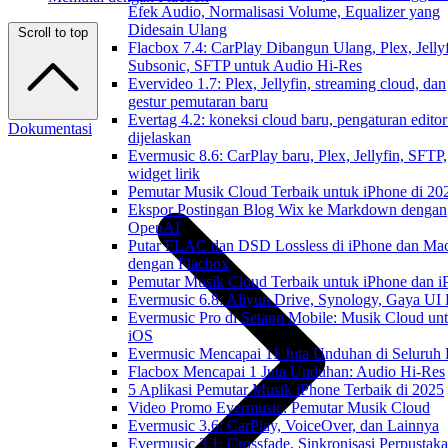
Efek Audio, Normalisasi Volume, Equalizer yang
Didesain Ulang
Scroll to top
Flacbox 7.4: CarPlay Dibangun Ulang, Plex, Jellyf
Subsonic, SFTP untuk Audio Hi-Res
Evervideo 1.7: Plex, Jellyfin, streaming cloud, dan
gestur pemutaran baru
Evertag 4.2: koneksi cloud baru, pengaturan editor
Dokumentasi
dijelaskan
Evermusic 8.6: CarPlay baru, Plex, Jellyfin, SFTP,
widget lirik
Pemutar Musik Cloud Terbaik untuk iPhone di 20
Ekspor Postingan Blog Wix ke Markdown dengan
OpenAI
Putar FLAC dan DSD Lossless di iPhone dan Ma
dengan Flacbox
Pemutar Musik Cloud Terbaik untuk iPhone dan i
Evermusic 6.8: Aliyun Drive, Synology, Gaya UI
Evermusic Pro di Setapp Mobile: Musik Cloud un
iOS
Evermusic Mencapai 11 Juta Unduhan di Seluruh
Flacbox Mencapai 1 Juta Unduhan: Audio Hi-Res
5 Aplikasi Pemutar Musik iPhone Terbaik di 2025
Video Promo Evermusic: Pemutar Musik Cloud
Evermusic 3.6: CarPlay, VoiceOver, dan Lainnya
Evermusic 3.1: Crossfade, Sinkronisasi Perpustak