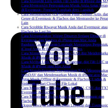
Cara Mengedit Lirik untuk File Audio di iPhone atau 
Cara Mentransfer Perpustakaan Musik Anda Antar Peran
di Evermusic: Panduan Langkah demi Langkah
Cara Mengarsipkan (ZIP) Daftar Putar, Album, Artis, da
Genre di Evermusic & Flacbox dan Mentransfer ke Pera
Lain
Cara Scrobble Riwayat Musik Anda dari Evermusic atau
Flacbox ke Last.fm
Cara Menggunakan Widget Dinamis Sedang Diputar di
Evermusic dan Flacbox di iPhone dan Mac Anda
Panduan Langkah demi Langkah: Mengimpor Perpustak
iCloud Anda ke Evermusic dan Flacbox
Cara Menghubungkan Synology NAS dan Mendengark
Musik di iPhone atau Mac Anda
Cara Melihat Lirik Tertanam, Komentar, dan File LRC u
Musik di iPhone atau Mac Anda
Cara Menghubungkan Penyimpanan NAS Menggunaka
WebDAV dan Mendengarkan Musik di iPhone atau Mac
Putar Musik Offline di Evermusic & Flacbox: Unduh &
Sinkronkan dari Cloud ke File Lokal
Cara Mengekspor Koleksi Lagu ke M3U, CSV, dan TXT
Evermusic & Flacbox
Cara Mengimpor Daftar Putar M3U ke Evermusic dan
Flacbox
Ekspor Riwayat Mendengarkan Lengkap dari Evermusi