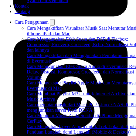
Syarat dan Ketentuan
Kontak
Tentang
Cara Penggunaan
Cara Mengaktifkan Visualizer Musik Saat Memutar Musi
iPhone, iPad, dan Mac
Cara Menggunakan Efek Suara dan DSP di Flacbox:
Compressor, Freeverb, Crossfeed, Echo, Normalisasi Vo
dan lainnya
Cara Mengaktifkan dan Menggunakan Pemutaran Tanpa
di Evermusic
Cara Menggunakan Efek Suara Audio di Evermusic: Rev
Delay, Distorsi, Kompresor, Crossfeed, dan Normalisasi
Volume
Cara Mengekspor Playlist Apple Music dan Memutarnya
Evermusic di Mac
Cara Membuat Playlist M3U untuk Internet Archive atau
Music Archive
Cara memutar musik dari Mac / PC / Linux / NAS di iP
menggunakan server Kodi DLNA
Cara Memutar Musik Anda Sendiri di iPhone Mengguna
CarPlay
Cara Mengubah Cover Album untuk Trek Lokal di Spoti
Panduan Langkah demi Langkah (Mobile & Desktop)