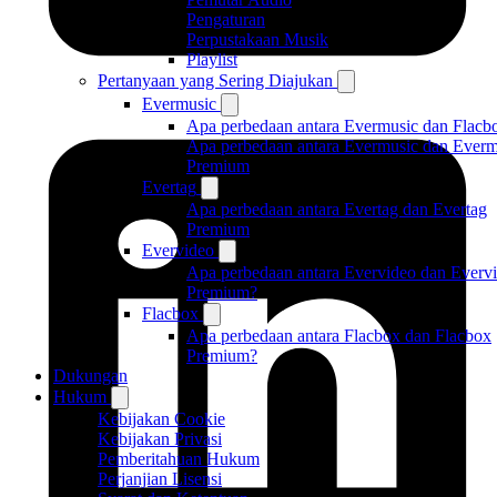
Pengaturan
Perpustakaan Musik
Playlist
Pertanyaan yang Sering Diajukan
Evermusic
Apa perbedaan antara Evermusic dan Flacb
Apa perbedaan antara Evermusic dan Everm
Premium
Evertag
Apa perbedaan antara Evertag dan Evertag
Premium
Evervideo
Apa perbedaan antara Evervideo dan Everv
Premium?
Flacbox
Apa perbedaan antara Flacbox dan Flacbox
Premium?
Dukungan
Hukum
Kebijakan Cookie
Kebijakan Privasi
Pemberitahuan Hukum
Perjanjian Lisensi