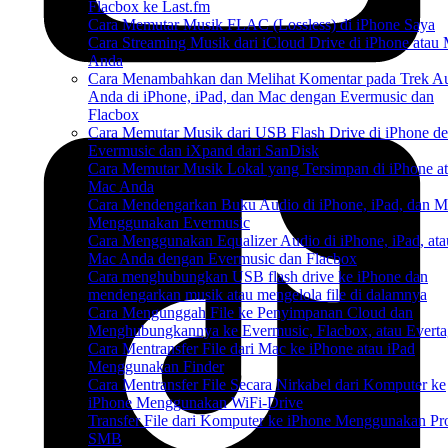
Flacbox ke Last.fm
Cara Memutar Musik FLAC (Lossless) di iPhone Saya
Cara Streaming Musik dari iCloud Drive di iPhone atau
Anda
Cara Menambahkan dan Melihat Komentar pada Trek A
Anda di iPhone, iPad, dan Mac dengan Evermusic dan
Flacbox
Cara Memutar Musik dari USB Flash Drive di iPhone d
Evermusic dan iXpand dari SanDisk
Cara Memutar Musik Lokal yang Tersimpan di iPhone a
Mac Anda
Cara Mendengarkan Buku Audio di iPhone, iPad, dan M
Menggunakan Evermusic
Cara Menggunakan Equalizer Audio di iPhone, iPad, ata
Mac Anda dengan Evermusic dan Flacbox
Cara menghubungkan USB flash drive ke iPhone dan
mendengarkan musik atau mengelola file di dalamnya
Cara Mengunggah File ke Penyimpanan Cloud dan
Menghubungkannya ke Evermusic, Flacbox, atau Everta
Cara Mentransfer File dari Mac ke iPhone atau iPad
Menggunakan Finder
Cara Mentransfer File Secara Nirkabel dari Komputer ke
iPhone Menggunakan WiFi-Drive
Transfer File dari Komputer ke iPhone Menggunakan Pr
SMB