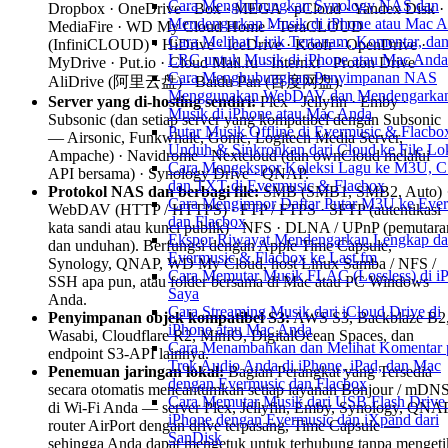
Cara Menghubungkan Synology NAS dan
Dropbox · OneDrive · Box · MEGA · pCloud · Yandex Disk ·
Mendengarkan Musik di iPhone atau Mac 
MediaFire · WD My Cloud Home · TeraCLOUD
Cara Melihat Lirik Tertanam, Komentar, dan
(InfiniCLOUD) · HiDrive · IceDrive · Koofr · OpenDrive ·
LRC untuk Musik di iPhone atau Mac Anda
MyDrive · Put.io · Cloud Mail.ru · Internxt · Proton Drive ·
Cara Menghubungkan Penyimpanan NAS
AliDrive (阿里云盘) · Baidu Pan (百度网盘).
Menggunakan WebDAV dan Mendengarka
Server yang di-hosting sendiri:
Plex · Jellyfin · Emby ·
Musik di iPhone atau Mac Anda
Subsonic (dan setiap server yang kompatibel dengan Subsonic
Putar Musik Offline di Evermusic & Flacbo
— Airsonic, Funkwhale, Gonic, Logitech Media Server,
Unduh & Sinkronkan dari Cloud ke File Lo
Ampache) · Navidrome · Nextcloud (dan ownCloud melalui
Cara Mengekspor Koleksi Lagu ke M3U, C
API bersama) · Synology Drive · QNAP.
dan TXT di Evermusic & Flacbox
Protokol NAS dan berbagi file:
SMB (SMB1, SMB2, Auto) 
Cara Mengimpor Daftar Putar M3U ke Eve
WebDAV (HTTP / HTTPS) · FTP / FTPS · SFTP (autentikasi
dan Flacbox
kata sandi atau kunci publik) · NFS · DLNA / UPnP (pemutara
Ekspor Riwayat Mendengarkan Lengkap da
dan unduhan). Berfungsi dengan Apple Time Capsule,
Evermusic & Flacbox ke Last.fm
Synology, QNAP, WD My Cloud, host Linux Samba / NFS /
Cara Memutar Musik FLAC (Lossless) di i
SSH apa pun, atau folder bersama di Mac atau PC Windows
Saya
Anda.
Cara Streaming Musik dari iCloud Drive di
Penyimpanan objek kompatibel S3:
AWS S3, Backblaze B2
iPhone atau Mac Anda
Wasabi, Cloudflare R2, MinIO, DigitalOcean Spaces, dan
Cara Menambahkan dan Melihat Komentar 
endpoint S3-API lainnya.
Trek Audio Anda di iPhone, iPad, dan Mac
Penemuan jaringan lokal:
Bagian Perangkat yang Tersedia
dengan Evermusic dan Flacbox
secara otomatis mencantumkan setiap layanan Bonjour / mDN
Cara Memutar Musik dari USB Flash Drive 
di Wi-Fi Anda — server Plex, Jellyfin, Emby, Synology, QNAP
iPhone dengan Evermusic dan iXpand dari
router AirPort dengan drive terpasang, Time Capsule —
SanDisk
sehingga Anda dapat mengetuk untuk terhubung tanpa mengeti