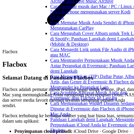
Archive atau Live Music Archive
Cara memutar musik dari Mac / PC / Linux 
NAS di iPhone menggunakan server Kodi
DLNA
Cara Memutar Musik Anda Sendiri di iPhon
Menggunakan CarPlay
Cara Mengubah Cover Album untuk Trek L
di Spotify: Panduan Langkah demi Langkah
(Mobile & Desktop)
Cara Mengedit Lirik untuk File Audio di iP
Flacbox
atau MAC
Cara Mentransfer Perpustakaan Musik Anda
Flacbox
Antar Perangkat di Evermusic: Panduan La
demi Langkah
Cara Mengarsipkan (ZIP) Daftar Putar, Alb
Selamat Datang di Panduan Flacbox
Artis, dan Genre di Evermusic & Flacbox d
Mentransfer ke Perangkat Lain
Flacbox adalah pemutar musik resolusi tinggi untuk iPhone, iPad, dan
Cara Scrobble Riwayat Musik Anda dari
Mac yang memungkinkan Anda mengubah penyimpanan cloud, NAS
Evermusic atau Flacbox ke Last.fm
dan server media favorit menjadi layanan streaming pribadi Anda
Cara Menggunakan Widget Dinamis Sedan
sendiri.
Diputar di Evermusic dan Flacbox di iPhon
Mac Anda
Flacbox terhubung ke berbagai sumber yang luar biasa luas, semuany
Panduan Langkah demi Langkah: Mengimp
dalam satu aplikasi:
Perpustakaan iCloud Anda ke Evermusic da
Flacbox
Penyimpanan cloud pribadi:
iCloud Drive · Google Drive ·