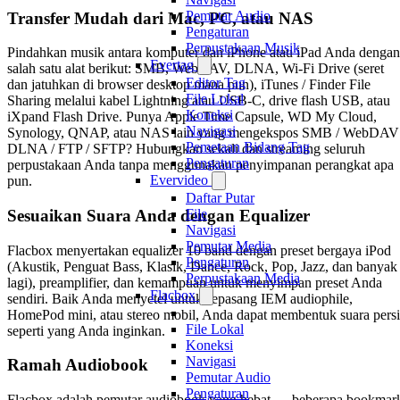
Pemutar Audio
Transfer Mudah dari Mac, PC, atau NAS
Pengaturan
Perpustakaan Musik
Pindahkan musik antara komputer dan iPhone atau iPad Anda dengan
Evertag
salah satu alat berikut: SMB, WebDAV, DLNA, Wi-Fi Drive (seret
Editor Tag
dan jatuhkan di browser desktop mana pun), iTunes / Finder File
File Lokal
Sharing melalui kabel Lightning atau USB-C, drive flash USB, atau
Koneksi
iXpand Flash Drive. Punya Apple Time Capsule, WD My Cloud,
Navigasi
Synology, QNAP, atau NAS lain yang mengekspos SMB / WebDAV 
Pemetaan Bidang Tag
DLNA / FTP / SFTP? Hubungkan sekali dan streaming seluruh
Pengaturan
perpustakaan Anda tanpa menggunakan penyimpanan perangkat apa
Evervideo
pun.
Daftar Putar
Sesuaikan Suara Anda dengan Equalizer
File
Navigasi
Pemutar Media
Flacbox menyertakan equalizer 10 band dengan preset bergaya iPod
Pengaturan
(Akustik, Penguat Bass, Klasik, Dance, Rock, Pop, Jazz, dan banyak
Perpustakaan Media
lagi), preamplifier, dan kemampuan untuk menyimpan preset Anda
Flacbox
sendiri. Baik Anda menyetel untuk sepasang IEM audiophile,
HomePod mini, atau stereo mobil, Anda dapat membentuk suara persi
File Lokal
seperti yang Anda inginkan.
Koneksi
Navigasi
Ramah Audiobook
Pemutar Audio
Pengaturan
Flacbox adalah pemutar audiobook yang hebat — beberapa bookmar