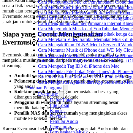
musik Anda muncul di satu tempat terlepas dari di mana file tersebut
Cara Mengunggah File ke Penyimpanan Cloud dan
secara fisik berada. Bagi pengguna yang menjalankan server media
Cara Mentransfer File dari Mac ke iPhone atau i
rumah atau perangkat NAS dengan WebDAV atau SMB diaktifkan,
Cara Mentransfer File Secara Nirkabel dari Kom
Evermusic secara efektif mengubah iPhone menjadi pemutar musik
Transfer File dari Komputer ke iPhone Menggun
jarak jauh untuk seluruh koleksi rumah mereka.
Cara menghubungkan penyimpanan internal Blues
Cara Mengunduh Musik dari YouTube dan Menden
Siapa yang Cocok Menggunakan
Cara memutuskan koneksi aplikasi pihak ketiga d
Cara Merekam Video Sambil Memutar Musik di i
Evermusic?
Cara Mengaktifkan DLNA Media Server di Windo
Cara Memutar Musik di iPhone dari WD My Clo
Evermusic dibuat untuk siapa saja yang lebih suka memiliki dan
Cara Transfer File Musik dari Komputer ke iPho
mengelola musiknya sendiri daripada menyewa akses ke katalog
Putar Musik dari Dropbox di iPhone Anda Saat Of
streaming:
Cara Mengedit Tag ID3 di iPhone dan Mac
Cara Memutar File Lokal (File iTunes) di iPhone 
Audiofil
yang mengoleksi file FLAC dan DSD resolusi tinggi
Stream Musik dari Mac atau PC ke iPhone Men
Pelancong dan komuter
yang membutuhkan pemutaran offlin
Cara Menginstal Aplikasi dari App Store atau M
yang andal
Panduan Pengguna
Kolektor musik lama
dengan perpustakaan besar yang
Evermusic
dibangun selama beberapa dekade
Daftar Putar
Pengguna di wilayah
di mana layanan streaming besar
File Lokal
memiliki katalog terbatas
Koneksi
Pemilik NAS dan server rumah
yang menginginkan akses
Navigasi
mobile ke koleksi mereka
Pemutar Audio
Pengaturan
Karena Evermusic bekerja dengan file yang sudah Anda miliki dan
Perpustakaan Musik