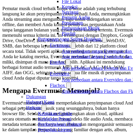
File Lokal
Koneksi
Pemutar musik cloud terbaik untuk iPhone adalah yang terhubung
Navigasi
langsung ke akun penyimpanan cloud pribadi Anda, memungkinkan
Pemutar Audio
Anda streaming atau mengunduh lagu untuk didengarkan secara
Pengaturan
offline, dan memberi Anda kontrol penuh atas perpustakaan Anda
Perpustakaan Musik
tanpa langganan bulanan yang terikat pada katalog tertentu. Evermusi
Playlist
memenuhi semua kriteria ini. Ini terintegrasi dengan Dropbox, Googl
Pertanyaan yang Sering Diajukan
Drive, OneDrive, Box, MEGA, Yandex.Disk, pCloud, WebDAV,
Evermusic
SMB, dan beberapa layanan lainnya – lebih dari 12 platform cloud
secara total. Tidak seperti aplikasi streaming utama yang mengunci
Apa perbedaan antara Evermusic dan
Anda ke katalog mereka, Evermusic memutar file yang sudah Anda
Apa perbedaan antara Evermusic da
miliki, disimpan di mana pun Anda pilih. Aplikasi ini mendukung
Evertag
berbagai format audio termasuk MP3, FLAC, AAC, M4A, WAV,
Apa perbedaan antara Evertag dan E
AIFF, dan OGG, sehingga hampir semua file musik di penyimpanan
Evervideo
cloud Anda dapat diputar tanpa konversi.
Apa perbedaan antara Evervideo dan
Flacbox
Mengapa Evermusic Menonjol?
Apa perbedaan antara Flacbox dan F
Dukungan
Hubungi Kami
Evermusic menonjol karena memperlakukan penyimpanan cloud And
Hukum
sebagai perpustakaan musik yang sesungguhnya, bukan hanya
Kebijakan Cookie
browser file. Setelah Anda menghubungkan akun cloud, aplikasi
Kebijakan Privasi
secara otomatis memindai dan mengindeks file audio Anda, membaca
Pemberitahuan Hukum
metadata tertanam dan karya seni album, dan mengorganisir semuany
Perjanjian Lisensi
ke dalam tampilan perpustakaan yang familiar dengan artis, album,