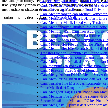
memantapkan dirinya sebagai solusi pilihan bagi pengguna iPhone da
Ekspor Riwayat Mendengarkan Lengkap dar
iPad yang menyimpan koleksi musik mereka di cloud daripada
Cara Memutar Musik FLAC (Lossless) di i
mengandalkan platform streaming berbasis langganan.
Cara Streaming Musik dari iCloud Drive di
Cara Menambahkan dan Melihat Komentar p
Tonton ulasan video lengkap dari
@Massi_Media
:
Cara Memutar Musik dari USB Flash Drive 
Cara Memutar Musik Lokal yang Tersimpan
Cara Mendengarkan Buku Audio di iPhone
Cara Menggunakan Equalizer Audio di iPho
Cara menghubungkan USB flash drive ke iP
Cara Mengunggah File ke Penyimpanan Clo
Cara Mentransfer File dari Mac ke iPhone 
Cara Mentransfer File Secara Nirkabel da
Transfer File dari Komputer ke iPhone Me
Cara menghubungkan penyimpanan internal
Cara Mengunduh Musik dari YouTube dan M
Cara memutuskan koneksi aplikasi pihak ke
Cara Merekam Video Sambil Memutar Musi
Cara Mengaktifkan DLNA Media Server di
Cara Memutar Musik di iPhone dari WD 
Cara Transfer File Musik dari Komputer k
Putar Musik dari Dropbox di iPhone Anda S
Cara Mengedit Tag ID3 di iPhone dan Mac
Cara Memutar File Lokal (File iTunes) di i
Stream Musik dari Mac atau PC ke iPhon
Cara Menginstal Aplikasi dari App Store 