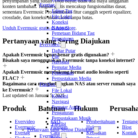
penyimpanan yang sudah Anda bayar, tidak ada biaya langganan
Evertag
konten tambahan. Tingkat gratis mencakup fungsionalitas dasar,
Editor Tag
sementara Evermusic Pro membuka fitur canggih seperti equalizer,
File Lokal
crossfade, dan koneksi akun cloud tanpa batas.
Koneksi
Navigasi
Unduh Evermusic gratis di App Store
.
Pemetaan Bidang Tag
Pengaturan
Pertanyaan yang Sering Diajukan
Evervideo
Daftar Putar
Apakah Evermusic benar-benar gratis digunakan?
File
Bisakah saya menggunakan Evermusic tanpa koneksi internet?
Navigasi
Pemutar Media
Apakah Evermusic mendukung format audio lossless seperti
Pengaturan
FLAC?
Perpustakaan Media
Bagaimana cara menghubungkan NAS atau server rumah saya
Flacbox
ke Evermusic?
File Lokal
Last updated on
Januari 5, 2025
Koneksi
Navigasi
Produk
Bantuan
Hukum
Perusah
Pemutar Audio
Pengaturan
Perpustakaan Musik
Evervideo
FAQ
Pemberitahuan
Tentang
Playlist
Evermusic
Panduan
Hukum
Blog
Pertanyaan yang Sering Diajukan
Evertag
Cara
Kebijakan
Kontak
Evermusic