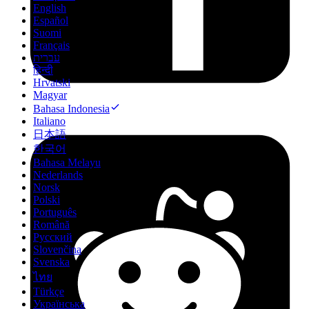
English
Español
Suomi
Français
עברית
हिन्दी
Hrvatski
Magyar
Bahasa Indonesia
Italiano
日本語
한국어
Bahasa Melayu
Nederlands
Norsk
Polski
Português
Română
Русский
Slovenčina
Svenska
ไทย
Türkçe
Українська