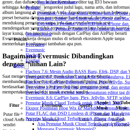
Syarat dan Ketentuan
genre, dan daftar putar. Ini menyertakan editor tag ID3 bawaan
sehingga Anda dapat mengoreksi judul lagu, nama artis, dan informas
Produk
album langsung di perangkat Anda. Equalizer menawarkan beberapa
Evermusic - Pemutar Musik Offline untuk iPhone
preset bersama dengan penyesuaian band manual, dan mesin audio
Evertag - Editor Tag Musik untuk iPhone dan Mac
mendukung pemutaran tanpa jeda dan crossfade untuk sesi
Evervideo - Pemutar Video HD untuk iPhone dan
mendengarkan yang tidak terputus. Pemutaran latar belakang, kontrol
Flacbox - Pemutar Audio Hi-Res untuk iPhone d
layar kunci, dan integrasi penuh dengan CarPlay dan AirPlay berarti
Tentang Kami
Evermusic bekerja dengan mulus di seluruh ekosistem Apple tanpa
Produk
memerlukan konfigurasi tambahan apa pun.
Evervideo
Evermusic
Bagaimana Evermusic Dibandingkan
Flacbox
Evertag
dengan Pilihan Lain?
Blog
Flacbox 7.6: Mesin Audio BASS Baru, Efek, DSP, dan 
Saat mengevaluasi pemutar musik cloud, sangat membantu
Evermusic 8.7: Pemutaran Tanpa Jeda Sesungguhnya, Ef
membandingkan Evermusic dengan alternatif paling populer
Flacbox 7.4: CarPlay Dibangun Ulang, Plex, Jellyfin, 
berdasarkan fitur utama yang penting bagi pengguna yang
Evervideo 1.7: Plex, Jellyfin, streaming cloud, dan gest
mempertahankan koleksi musik mereka sendiri.
Evertag 4.2: koneksi cloud baru, pengaturan editor tag di
Evermusic 8.6: CarPlay baru, Plex, Jellyfin, SFTP, widget
Apple
YouTub
Pemutar Musik Cloud Terbaik untuk iPhone di 2026
Fitur
Evermusic
Spotify
Music
Music
Ekspor Postingan Blog Wix ke Markdown dengan Ope
Putar FLAC dan DSD Lossless di iPhone dan Mac deng
Putar file
Terbatas
Hanya
Pemutar Musik Cloud Terbaik untuk iPhone dan iPad
cloud Anda
Ya (12+ layanan)
Tidak
(hanya
unggah
Apa Pemutar Musik Cloud Terbaik untuk iPhone?
sendiri
iCloud)
(YouTube
Mengapa Evermusic Menonjol?