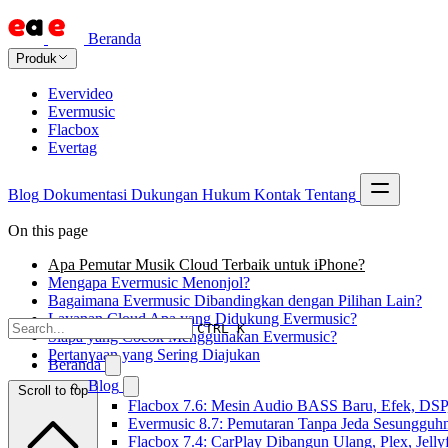
Beranda
Produk
Evervideo
Evermusic
Flacbox
Evertag
Blog
Dokumentasi
Dukungan
Hukum
Kontak
Tentang
On this page
Apa Pemutar Musik Cloud Terbaik untuk iPhone?
Mengapa Evermusic Menonjol?
Bagaimana Evermusic Dibandingkan dengan Pilihan Lain?
Layanan Cloud Apa yang Didukung Evermusic?
CTRL K
Siapa yang Cocok Menggunakan Evermusic?
Pertanyaan yang Sering Diajukan
Beranda
Blog
Scroll to top
Flacbox 7.6: Mesin Audio BASS Baru, Efek, DSP,
Evermusic 8.7: Pemutaran Tanpa Jeda Sesungguhn
Flacbox 7.4: CarPlay Dibangun Ulang, Plex, Jell