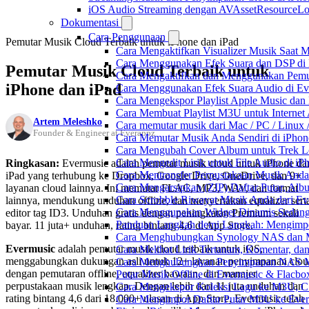
iOS Audio Streaming dengan AVAssetResourceLo
Dokumentasi
Cara Penggunaan
Pemutar Musik Cloud Terbaik untuk iPhone dan iPad
Cara Mengaktifkan Visualizer Musik Saat M
Cara Menggunakan Efek Suara dan DSP di F
Pemutar Musik Cloud Terbaik untuk
Cara Mengaktifkan dan Menggunakan Pemut
iPhone dan iPad
Cara Menggunakan Efek Suara Audio di Ever
Cara Mengekspor Playlist Apple Music dan
Cara Membuat Playlist M3U untuk Internet 
Artem Meleshko
Cara memutar musik dari Mac / PC / Linu
Founder & Engineer at Everappz
Cara Memutar Musik Anda Sendiri di iPho
Cara Mengubah Cover Album untuk Trek Lo
Cara Mengedit Lirik untuk File Audio di i
Ringkasan:
Evermusic adalah pemutar musik cloud untuk iPhone da
Cara Mentransfer Perpustakaan Musik Anda
iPad yang terhubung ke Dropbox, Google Drive, OneDrive, dan 9+
Cara Mengarsipkan (ZIP) Daftar Putar, Alb
layanan cloud lainnya. Ini memutar FLAC, MP3, WAV, dan format
Cara Scrobble Riwayat Musik Anda dari Eve
lainnya, mendukung unduhan offline, dan menyertakan equalizer sert
Cara Menggunakan Widget Dinamis Sedang 
editor tag ID3. Unduhan gratis dengan peningkatan Premium sekali
Panduan Langkah demi Langkah: Mengimpor
bayar. 11 juta+ unduhan, rating bintang 4,6 di App Store.
Cara Menghubungkan Synology NAS dan M
Evermusic
adalah pemutar musik cloud terbaik untuk iOS,
Cara Melihat Lirik Tertanam, Komentar, da
menggabungkan dukungan asli untuk 12+ layanan penyimpanan clou
Cara Menghubungkan Penyimpanan NAS M
dengan pemutaran offline, equalizer bawaan, dan manajer
Putar Musik Offline di Evermusic & Flacbo
perpustakaan musik lengkap. Dengan lebih dari 11 juta unduhan dan
Cara Mengekspor Koleksi Lagu ke M3U, C
rating bintang 4,6 dari 18.000+ ulasan di App Store, Evermusic telah
Cara Mengimpor Daftar Putar M3U ke Ever