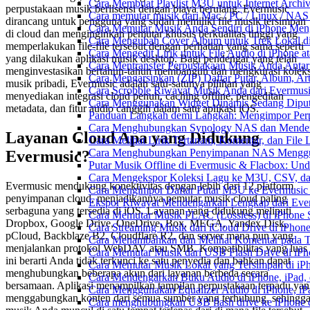
Cara Membuat Playlist M3U untuk Internet Archiv
perpustakaan musik berlisensi dengan biaya berulang. Evermusic
Cara memutar musik dari Mac / PC / Linux / NA
dirancang untuk pengguna yang sudah memiliki file musik tersimpan
Cara Memutar Musik Anda Sendiri di iPhone Me
di cloud dan menginginkan pemutar khusus berkualitas tinggi yang
Cara Mengubah Cover Album untuk Trek Lokal di
memperlakukan file-file tersebut dengan perhatian yang sama seperti
Cara Mengedit Lirik untuk File Audio di iPhone
yang dilakukan aplikasi musik desktop. Bagi pendengar yang telah
Cara Mentransfer Perpustakaan Musik Anda Anta
menginvestasikan bertahun-tahun membangun dan mengkurasi koleks
Cara Mengarsipkan (ZIP) Daftar Putar, Album, Ar
musik pribadi, Evermusic adalah satu-satunya pilihan yang
Cara Scrobble Riwayat Musik Anda dari Evermusi
menyediakan integrasi cloud penuh, caching offline, pengeditan
Cara Menggunakan Widget Dinamis Sedang Diputa
metadata, dan fitur audio canggih dalam satu aplikasi iOS.
Panduan Langkah demi Langkah: Mengimpor Perp
Cara Menghubungkan Synology NAS dan Mendeng
Layanan Cloud Apa yang Didukung
Cara Melihat Lirik Tertanam, Komentar, dan Fil
Cara Menghubungkan Penyimpanan NAS Menggu
Evermusic?
Putar Musik Offline di Evermusic & Flacbox: Und
Cara Mengekspor Koleksi Lagu ke M3U, CSV, da
Evermusic mendukung konektivitas dengan lebih dari 12 platform
Cara Mengimpor Daftar Putar M3U ke Evermusic
penyimpanan cloud, menjadikannya pemutar musik cloud paling
Ekspor Riwayat Mendengarkan Lengkap dari Ever
serbaguna yang tersedia di iOS. Layanan yang didukung meliputi
Cara Memutar Musik FLAC (Lossless) di iPhone 
Dropbox, Google Drive, OneDrive, Box, MEGA, Yandex.Disk,
Cara Streaming Musik dari iCloud Drive di iPhon
pCloud, Backblaze B2, Cloudflare R2, dan server mana pun yang
Cara Menambahkan dan Melihat Komentar pada Tr
menjalankan protokol WebDAV atau SMB. Kompatibilitas yang luas
Cara Memutar Musik dari USB Flash Drive di iPh
ini berarti Anda tidak terkunci ke satu penyedia dan bahkan dapat
Cara Memutar Musik Lokal yang Tersimpan di iP
menghubungkan beberapa akun dari layanan berbeda secara
Cara Mendengarkan Buku Audio di iPhone, iPad
bersamaan. Aplikasi menampilkan tampilan perpustakaan terpadu ya
Cara Menggunakan Equalizer Audio di iPhone, iP
menggabungkan konten dari semua sumber yang terhubung, sehingg
Cara menghubungkan USB flash drive ke iPhone d