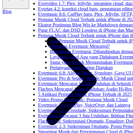
Evervideo 1.7: Plex, Jellyfin, streaming cloud, da
Evertag 4.2: koneksi cloud baru, pengaturan editor
Blog
Evermusic 8.6: CarPlay baru, Plex, Jellyfin, SFTP, 
Pemutar Musik Cloud Terbaik untuk iPhone di 20
Ekspor Postingan Blog Wix ke Markdown denga
Putar FLAC dan DSD Lossless di iPhone dan Ma
Pemutar Musik Cloud Terbaik untuk iPhone dan i
Apa Pemutar Musik Cloud Terbaik untuk i
Mengapa Evermusic Menonjol?
Bagaimana Evermusic Dibandingkan dengan
Layanan Cloud Apa yang Didukung Evermu
Siapa yang Cocok Menggunakan Evermusi
Pertanyaan yang Sering Diajukan
Evermusic 6.8: Aliyun Drive, Synology, Gaya UI
Evermusic Pro di Setapp Mobile: Musik Cloud un
Evermusic Mencapai 11 Juta Unduhan di Seluruh
Flacbox Mencapai 1 Juta Unduhan: Audio Hi-Res
5 Aplikasi Pemutar Musik iPhone Terbaik di 2025
Video Promo Evermusic: Pemutar Musik Cloud
Evermusic 3.6: CarPlay, VoiceOver, dan Lainnya
Evermusic 3.1: Crossfade, Sinkronisasi Perpusta
Evermusic Mencapai 3 Juta Unduhan: Ikhtisar Fitu
Flacbox 1.6: Sinkronisasi Otomatis, Equalizer,
Evermusic 2.3: Sinkronisasi Otomatis, Posisi Pem
Streaming Musik dari Penyimpanan Cloud di iPh