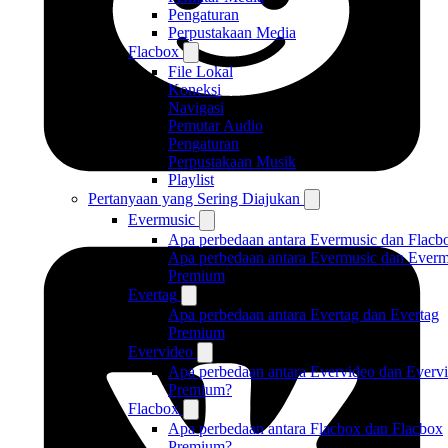
Pengaturan
Perpustakaan Media
Flacbox
File Lokal
Koneksi
Navigasi
Pemutar Audio
Pengaturan
Perpustakaan Musik
Playlist
Pertanyaan yang Sering Diajukan
Evermusic
Apa perbedaan antara Evermusic dan Flacb
Apa perbedaan antara Evermusic dan Everm
Premium
Evertag
Apa perbedaan antara Evertag dan Evertag
Premium
Evervideo
Apa perbedaan antara Evervideo dan Everv
Premium?
Flacbox
Apa perbedaan antara Flacbox dan Flacbox
Premium?