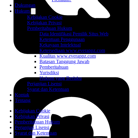
Dukungan
Hukum
Kebijakan Cookie
Kebijakan Privasi
Pemberitahuan Hukum
Data Identifikasi Pemilik Situs Web
Ketentuan Penggunaan
Kekayaan Intelektual
Ketersediaan www.everappz.com
Kualitas www.everappz.com
Batasan Tanggung Jawab
Pemberitahuan
Yurisdiksi
Hukum yang Berlaku
Perjanjian Lisensi
Syarat dan Ketentuan
Kontak
Tentang
Kebijakan Cookie
Kebijakan Privasi
Pemberitahuan Hukum
Perjanjian Lisensi
Syarat dan Ketentuan