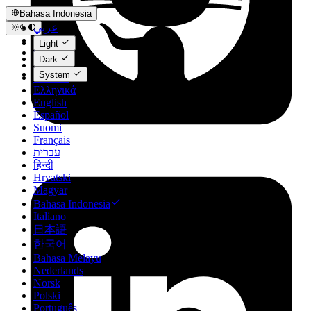
Bahasa Indonesia
عربي
Català
Light
Čeština
Dark
Dansk
System
Deutsch
Ελληνικά
English
Español
Suomi
Français
עברית
हिन्दी
Hrvatski
Magyar
Bahasa Indonesia
Italiano
日本語
한국어
Bahasa Melayu
Nederlands
Norsk
Polski
Português