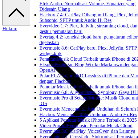
Efek Audio, Normalisasi Volume, Equalizer yang
Didesain Ulang
Flacbox 7.4: CarPlay Dibangun Ulang, Plex, Jellyf
Subsonic, SFTP untuk Audio Hi-Res
Evervideo 1.7: Plex, Jellyfin, streaming cloud, dan
Hukum
gestur pemutaran baru
Evertag 4.2: koneksi cloud baru, pengaturan editor
dijelaskan
Evermusic 8.6: CarPlay baru, Plex, Jellyfin, SFTP,
widget lirik
Pemutar Musik Cloud Terbaik untuk iPhone di 20
Ekspor Postingan Blog Wix ke Markdown dengan
OpenAI
Putar FLAC dan DSD Lossless di iPhone dan Ma
dengan Flacbox
Pemutar Musik Cloud Terbaik untuk iPhone dan i
Evermusic 6.8: Aliyun Drive, Synology, Gaya UI
Evermusic Pro di Setapp Mobile: Musik Cloud un
iOS
Evermusic Mencapai 11 Juta Unduhan di Seluruh
Flacbox Mencapai 1 Juta Unduhan: Audio Hi-Res
5 Aplikasi Pemutar Musik iPhone Terbaik di 2025
Video Promo Evermusic: Pemutar Musik Cloud
Evermusic 3.6: CarPlay, VoiceOver, dan Lainnya
Evermusic 3.1: Crossfade, Sinkronisasi Perpustak