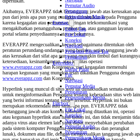
diperlukan.
Pemutar Audio
Pengaturan
Akibatnya, EVERAPPZ tidak bertanggung jawab atas kerusakan apa
Perpustakaan Musik
pun dari jenis apa pun yang mungkin ditimbulkan kepada Pengguna
Evertag
karena kegagalan atau pemutusan jaringan telekomunikasi yang
mengakibatkan penangguhan, pembatalan, atau gangguan layanan
Editor Tag
portal selama penyediaannya atau sebelumnya.
File Lokal
Koneksi
EVERAPPZ mengecualikan, kecuali sebagaimana ditentukan oleh
Navigasi
peraturan perundang-undangan yang berlaku, setiap tanggung jawab
Pemetaan Bidang Tag
atas kerusakan dari sifat apa pun yang mungkin timbul dari kurangny
Pengaturan
ketersediaan, kesinambungan, atau kualitas operasi
Evervideo
www.everappz.com
dan Kontennya, dari kegagalan memenuhi
Daftar Putar
harapan kegunaan yang mungkin telah dikaitkan Pengguna dengan
File
www.everappz.com
dan Kontennya.
Navigasi
Pemutar Media
Hyperlink yang muncul di situs web ini dimaksudkan semata-mata
Pengaturan
untuk menginformasikan Pengguna tentang keberadaan situs web lain
Perpustakaan Media
yang berisi informasi tentang subjek tersebut. Hyperlink ini bukan
Flacbox
merupakan rekomendasi atau saran apa pun. EVERAPPZ tidak
File Lokal
bertanggung jawab atas konten halaman yang ditautkan ini, operasi
Koneksi
atau kegunaan hyperlink atau hasil tautan ini, dan tidak menjamin tid
Navigasi
adanya virus atau elemen lain yang dapat menyebabkan perubahan
Pemutar Audio
pada sistem komputer Pengguna (perangkat keras dan perangkat
Pengaturan
lunak), dokumen atau file, dengan mengecualikan tanggung jawab ap
Perpustakaan Musik
pun atas kerusakan dari jenis apa pun yang disebabkan kepada