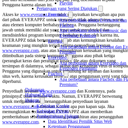
Playlist
Pengguna karena alasan ini.
Pertanyaan yang Sering Diajukan
Evermusic
Akses ke
www.everappz.com
tidak menyiratkan kewajiban apa pun
dari pihak EVERAPPZ untuk memantau tidak adanya virus, worm,
Apa perbedaan antara Evermusic dan
atau elemen komputer berbahaya lainnya. Pengguna bertanggung
Flacbox
jawab untuk memiliki alat yang tepat untuk mendeteksi dan
Apa perbedaan antara Evermusic dan
mendisinfeksi program komputer berbahaya, dan oleh karena itu,
Evermusic Premium
EVERAPPZ tidak bertanggung jawab atas kemungkinan kesalahan
Evertag
keamanan yang mungkin terjadi selama penyediaan layanan
Apa perbedaan antara Evertag dan Ev
www.everappz.com
, atau atas kemungkinan kerusakan yang mungki
Premium
ditimbulkan pada sistem komputer Pengguna atau pihak ketiga
Evervideo
(perangkat keras dan perangkat lunak), file atau dokumen yang
Apa perbedaan antara Evervideo dan
tersimpan di dalamnya, sebagai akibat dari kehadiran virus di komput
Evervideo Premium?
Pengguna yang digunakan untuk terhubung ke layanan dan konten
Flacbox
situs web, karena kerusakan browser atau penggunaan versi yang tid
Apa perbedaan antara Flacbox dan F
diperbarui.
Premium?
Dukungan
Penyediaan layanan
www.everappz.com
dan Kontennya, pada
Hubungi Kami
prinsipnya, tidak terbatas waktu. Namun, EVERAPPZ berwenang
Hukum
untuk mengakhiri atau menangguhkan penyediaan layanan
Kebijakan Cookie
www.everappz.com
dan/atau Konten apa pun kapan saja. Jika
Kebijakan Privasi
memungkinkan secara wajar, EVERAPPZ akan memberikan
Pemberitahuan Hukum
pemberitahuan sebelumnya tentang pengakhiran atau penangguhan
Data Identifikasi Pemilik Situs Web
www.everappz.com
.
Ketentuan Penggunaan