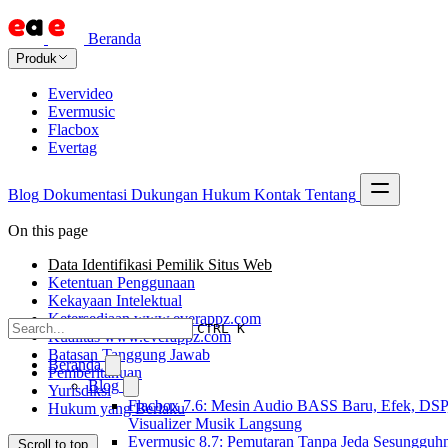
Beranda
Produk
Evervideo
Evermusic
Flacbox
Evertag
Blog
Dokumentasi
Dukungan
Hukum
Kontak
Tentang
On this page
Data Identifikasi Pemilik Situs Web
Ketentuan Penggunaan
Kekayaan Intelektual
Ketersediaan www.everappz.com
CTRL K
Kualitas www.everappz.com
Batasan Tanggung Jawab
Beranda
Pemberitahuan
Blog
Yurisdiksi
Flacbox 7.6: Mesin Audio BASS Baru, Efek, DSP
Hukum yang Berlaku
Visualizer Musik Langsung
Evermusic 8.7: Pemutaran Tanpa Jeda Sesungguh
Scroll to top