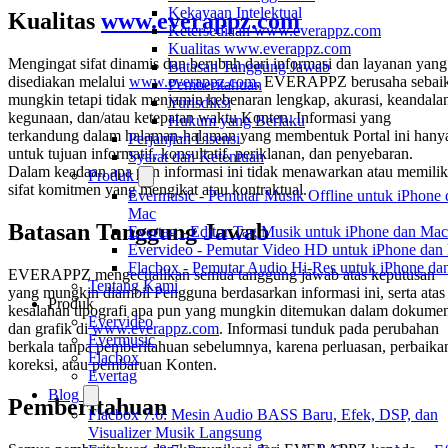
Kekayaan Intelektual
Kualitas
www.everappz.com
Ketersediaan www.everappz.com
Kualitas www.everappz.com
Mengingat sifat dinamis dan berubah dari informasi dan layanan yang
Batasan Tanggung Jawab
disediakan melalui
www.everappz.com
, EVERAPPZ berusaha sebai
Pemberitahuan
mungkin tetapi tidak menjamin kebenaran lengkap, akurasi, keandala
Yurisdiksi
kegunaan, dan/atau ketepatan waktu Konten. Informasi yang
Hukum yang Berlaku
terkandung dalam halaman-halaman yang membentuk Portal ini hany
Perjanjian Lisensi
untuk tujuan informatif, konsultatif, periklanan, dan penyebaran.
Syarat dan Ketentuan
Dalam keadaan apa pun informasi ini tidak menawarkan atau memilik
Produk
sifat komitmen yang mengikat atau kontraktual.
Evermusic - Pemutar Musik Offline untuk iPhone 
Mac
Batasan Tanggung Jawab
Evertag - Editor Tag Musik untuk iPhone dan Mac
Evervideo - Pemutar Video HD untuk iPhone dan
Flacbox - Pemutar Audio Hi-Res untuk iPhone d
EVERAPPZ mengecualikan semua tanggung jawab atas keputusan
Tentang Kami
yang mungkin diambil Pengguna berdasarkan informasi ini, serta atas
Produk
kesalahan tipografi apa pun yang mungkin ditemukan dalam dokume
Evervideo
dan grafik di
www.everappz.com
. Informasi tunduk pada perubahan
Evermusic
berkala tanpa pemberitahuan sebelumnya, karena perluasan, perbaika
Flacbox
koreksi, atau pembaruan Konten.
Evertag
Blog
Pemberitahuan
Flacbox 7.6: Mesin Audio BASS Baru, Efek, DSP, dan
Visualizer Musik Langsung