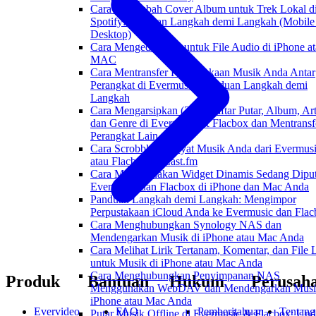
Cara Mengubah Cover Album untuk Trek Lokal d
Spotify: Panduan Langkah demi Langkah (Mobile
Desktop)
Cara Mengedit Lirik untuk File Audio di iPhone a
MAC
Cara Mentransfer Perpustakaan Musik Anda Antar
Perangkat di Evermusic: Panduan Langkah demi
Langkah
Cara Mengarsipkan (ZIP) Daftar Putar, Album, Art
dan Genre di Evermusic & Flacbox dan Mentransf
Perangkat Lain
Cara Scrobble Riwayat Musik Anda dari Evermus
atau Flacbox ke Last.fm
Cara Menggunakan Widget Dinamis Sedang Diput
Evermusic dan Flacbox di iPhone dan Mac Anda
Panduan Langkah demi Langkah: Mengimpor
Perpustakaan iCloud Anda ke Evermusic dan Fla
Cara Menghubungkan Synology NAS dan
Mendengarkan Musik di iPhone atau Mac Anda
Cara Melihat Lirik Tertanam, Komentar, dan File
untuk Musik di iPhone atau Mac Anda
Cara Menghubungkan Penyimpanan NAS
Produk
Bantuan
Hukum
Perusah
Menggunakan WebDAV dan Mendengarkan Musi
iPhone atau Mac Anda
Evervideo
FAQ
Pemberitahuan
Tentang
Putar Musik Offline di Evermusic & Flacbox: Un