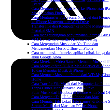
Evertag
Cara Mentransfer File dari Mac ke iPhone atau iP
Menggunakan Finder
Cara Mentransfer File Secara Nirkabel dari Kompu
ke iPhone Menggunakan WiFi-Drive
Transfer File dari Komputer ke iPhone Mengguna
Protokol SMB
Cara menghubungkan penyimpanan internal Blue
VAULT dari Evermusic, Flacbox, Evertag
Cara Mengunduh Musik dari YouTube dan
Mendengarkan Musik Offline di iPhone
Cara memutuskan koneksi aplikasi pihak ketiga da
akun Google Anda
Cara Merekam Video Sambil Memutar Musik di i
Cara Mengaktifkan DLNA Media Server di Wind
10 dan Memutar Musik di iPhone
Cara Memutar Musik di iPhone dari WD My Clou
Home
Cara Transfer File Musik dari Komputer ke iPhon
Tanpa iTunes Menggunakan WiFi-Drive
Putar Musik dari Dropbox di iPhone Anda Saat Of
Cara Mengedit Tag ID3 di iPhone dan Mac
Cara Memutar File Lokal (File iTunes) di iPhone 
Stream Musik dari Mac atau PC ke iPhone