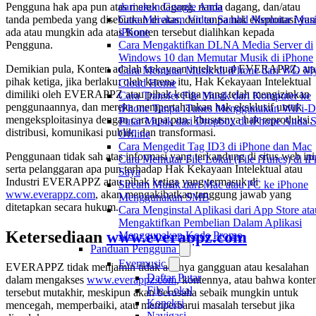
dari akun Google Anda
Pengguna hak apa pun atas merek dagang, nama dagang, dan/atau
Cara Merekam Video Sambil Memutar Musi
tanda pembeda yang disebutkan di atas, dan tanpa hak eksploitasi ya
iPhone
ada atau mungkin ada atas Konten tersebut dialihkan kepada
Cara Mengaktifkan DLNA Media Server di
Pengguna.
Windows 10 dan Memutar Musik di iPhone
Demikian pula, Konten adalah kekayaan intelektual EVERAPPZ, at
Cara Memutar Musik di iPhone dari WD M
pihak ketiga, jika berlaku; oleh karena itu, Hak Kekayaan Intelektual
Cloud Home
dimiliki oleh EVERAPPZ atau pihak ketiga yang telah mengizinkan
Cara Transfer File Musik dari Komputer ke
penggunaannya, dan mereka mempertahankan hak eksklusif untuk
iPhone Tanpa iTunes Menggunakan WiFi-D
mengeksploitasinya dengan cara apa pun, khususnya hak reproduksi,
Putar Musik dari Dropbox di iPhone Anda S
distribusi, komunikasi publik, dan transformasi.
Offline
Cara Mengedit Tag ID3 di iPhone dan Mac
Penggunaan tidak sah atas informasi yang terkandung di situs web ini
Cara Memutar File Lokal (File iTunes) di i
serta pelanggaran apa pun terhadap Hak Kekayaan Intelektual atau
Saya
Industri EVERAPPZ atau pihak ketiga yang termasuk di
Stream Musik dari Mac atau PC ke iPhone
www.everappz.com
, akan mengakibatkan tanggung jawab yang
Menggunakan SMB
ditetapkan secara hukum.
Cara Menginstal Aplikasi dari App Store ata
Mengaktifkan Pembelian Dalam Aplikasi
Ketersediaan
www.everappz.com
Menggunakan Kode Promo
Panduan Pengguna
Evermusic
EVERAPPZ tidak menjamin tidak adanya gangguan atau kesalahan
Daftar Putar
dalam mengakses
www.everappz.com
, kontennya, atau bahwa konte
File Lokal
tersebut mutakhir, meskipun akan berusaha sebaik mungkin untuk
Koneksi
mencegah, memperbaiki, atau memperbarui masalah tersebut jika
Navigasi