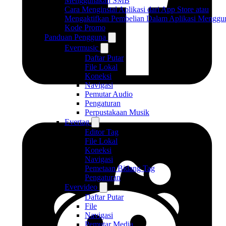
Menggunakan SMB
Cara Menginstal Aplikasi dari App Store atau
Mengaktifkan Pembelian Dalam Aplikasi Menggu
Kode Promo
Panduan Pengguna
Evermusic
Daftar Putar
File Lokal
Koneksi
Navigasi
Pemutar Audio
Pengaturan
Perpustakaan Musik
Evertag
Editor Tag
File Lokal
Koneksi
Navigasi
Pemetaan Bidang Tag
Pengaturan
Evervideo
Daftar Putar
File
Navigasi
Pemutar Media