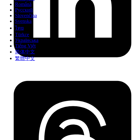
Română
Русский
Slovenčina
Svenska
ไทย
Türkçe
Українська
Tiếng Việt
简体中文
繁體中文