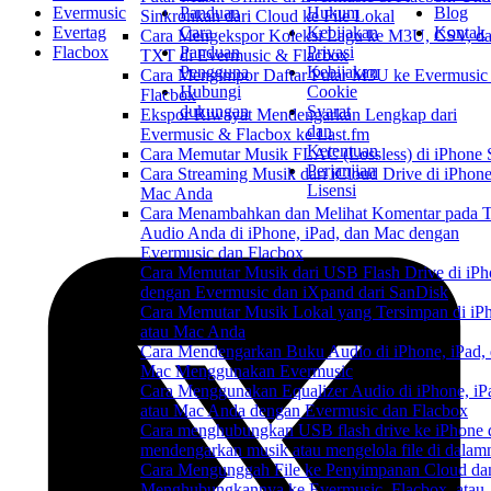
Evermusic
Panduan
Hukum
Blog
Sinkronkan dari Cloud ke File Lokal
Evertag
Cara
Kebijakan
Kontak
Cara Mengekspor Koleksi Lagu ke M3U, CSV, d
Flacbox
Panduan
Privasi
TXT di Evermusic & Flacbox
Pengguna
Kebijakan
Cara Mengimpor Daftar Putar M3U ke Evermusic
Hubungi
Cookie
Flacbox
dukungan
Syarat
Ekspor Riwayat Mendengarkan Lengkap dari
dan
Evermusic & Flacbox ke Last.fm
Ketentuan
Cara Memutar Musik FLAC (Lossless) di iPhone 
Perjanjian
Cara Streaming Musik dari iCloud Drive di iPhone
Lisensi
Mac Anda
Cara Menambahkan dan Melihat Komentar pada T
Audio Anda di iPhone, iPad, dan Mac dengan
Evermusic dan Flacbox
Cara Memutar Musik dari USB Flash Drive di iP
dengan Evermusic dan iXpand dari SanDisk
Cara Memutar Musik Lokal yang Tersimpan di iP
atau Mac Anda
Cara Mendengarkan Buku Audio di iPhone, iPad,
Mac Menggunakan Evermusic
Cara Menggunakan Equalizer Audio di iPhone, iP
atau Mac Anda dengan Evermusic dan Flacbox
Cara menghubungkan USB flash drive ke iPhone 
mendengarkan musik atau mengelola file di dalam
Cara Mengunggah File ke Penyimpanan Cloud da
Menghubungkannya ke Evermusic, Flacbox, atau