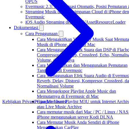
OPUS
Evermusic 2.3: Sinkronisasi Otomatis, Posisi Pemutaran
Streaming Musik dari Penyimpanan Cloud di iPhone de
Evermusic
iOS Audio Streaming dengan AVAssetResourceLoader
Dokumentasi
Cara Penggunaan
Cara Mengaktifkan Visualizer Musik Saat Memuta
Musik di iPhone, iPad, dan Mac
Cara Menggunakan Efek Suara dan DSP di Flacbo
Compressor, Freeverb, Crossfeed, Echo, Normalis
Volume, dan lainnya
Cara Mengaktifkan dan Menggunakan Pemutaran
Tanpa Jeda di Evermusic
Cara Menggunakan Efek Suara Audio di Evermusi
Reverb, Delay, Distorsi, Kompresor, Crossfeed, d
Normalisasi Volume
Cara Mengekspor Playlist Apple Music dan
Memutarnya di Evermusic di Mac
Cara Membuat Playlist M3U untuk Internet Archi
Kebijakan Privasi
Perjanjian Lisensi
atau Live Music Archive
Cara memutar musik dari Mac / PC / Linux / NAS
iPhone menggunakan server Kodi DLNA
Cara Memutar Musik Anda Sendiri di iPhone
Menggunakan CarPlay