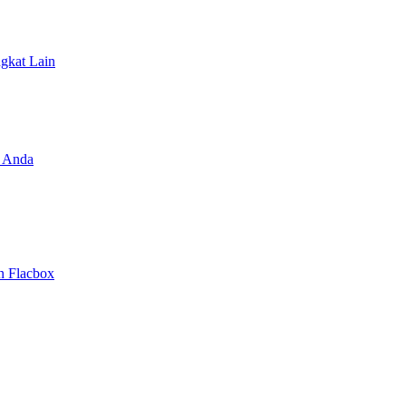
ngkat Lain
 Anda
n Flacbox