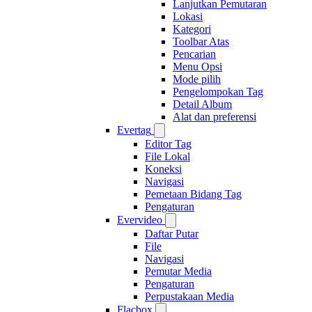
Lanjutkan Pemutaran
Lokasi
Kategori
Toolbar Atas
Pencarian
Menu Opsi
Mode pilih
Pengelompokan Tag
Detail Album
Alat dan preferensi
Evertag
Editor Tag
File Lokal
Koneksi
Navigasi
Pemetaan Bidang Tag
Pengaturan
Evervideo
Daftar Putar
File
Navigasi
Pemutar Media
Pengaturan
Perpustakaan Media
Flacbox