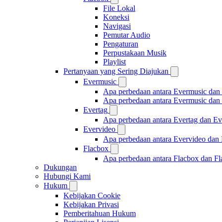
File Lokal
Koneksi
Navigasi
Pemutar Audio
Pengaturan
Perpustakaan Musik
Playlist
Pertanyaan yang Sering Diajukan
Evermusic
Apa perbedaan antara Evermusic dan
Apa perbedaan antara Evermusic da
Evertag
Apa perbedaan antara Evertag dan E
Evervideo
Apa perbedaan antara Evervideo dan
Flacbox
Apa perbedaan antara Flacbox dan F
Dukungan
Hubungi Kami
Hukum
Kebijakan Cookie
Kebijakan Privasi
Pemberitahuan Hukum