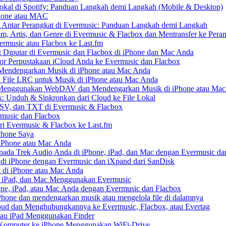
kal di Spotify: Panduan Langkah demi Langkah (Mobile & Desktop)
Phone atau MAC
 Antar Perangkat di Evermusic: Panduan Langkah demi Langkah
um, Artis, dan Genre di Evermusic & Flacbox dan Mentransfer ke Pera
rmusic atau Flacbox ke Last.fm
Diputar di Evermusic dan Flacbox di iPhone dan Mac Anda
 Perpustakaan iCloud Anda ke Evermusic dan Flacbox
endengarkan Musik di iPhone atau Mac Anda
n File LRC untuk Musik di iPhone atau Mac Anda
enggunakan WebDAV dan Mendengarkan Musik di iPhone atau Mac
x: Unduh & Sinkronkan dari Cloud ke File Lokal
SV, dan TXT di Evermusic & Flacbox
music dan Flacbox
i Evermusic & Flacbox ke Last.fm
Phone Saya
 iPhone atau Mac Anda
ada Trek Audio Anda di iPhone, iPad, dan Mac dengan Evermusic da
di iPhone dengan Evermusic dan iXpand dari SanDisk
 di iPhone atau Mac Anda
, iPad, dan Mac Menggunakan Evermusic
ne, iPad, atau Mac Anda dengan Evermusic dan Flacbox
hone dan mendengarkan musik atau mengelola file di dalamnya
ud dan Menghubungkannya ke Evermusic, Flacbox, atau Evertag
atau iPad Menggunakan Finder
ri Komputer ke iPhone Menggunakan WiFi-Drive