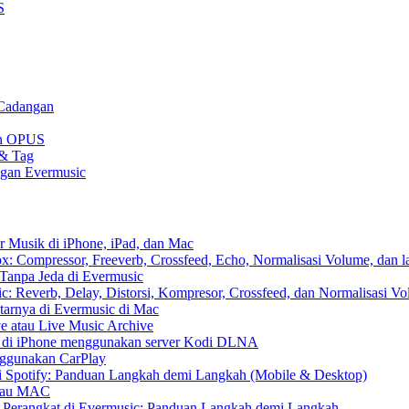
S
 Cadangan
gan OPUS
 & Tag
ngan Evermusic
r Musik di iPhone, iPad, dan Mac
: Compressor, Freeverb, Crossfeed, Echo, Normalisasi Volume, dan l
Tanpa Jeda di Evermusic
: Reverb, Delay, Distorsi, Kompresor, Crossfeed, dan Normalisasi V
tarnya di Evermusic di Mac
e atau Live Music Archive
S di iPhone menggunakan server Kodi DLNA
nggunakan CarPlay
 Spotify: Panduan Langkah demi Langkah (Mobile & Desktop)
 atau MAC
r Perangkat di Evermusic: Panduan Langkah demi Langkah