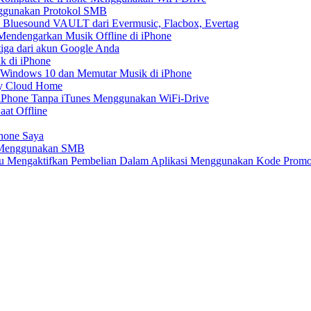
nggunakan Protokol SMB
 Bluesound VAULT dari Evermusic, Flacbox, Evertag
endengarkan Musik Offline di iPhone
tiga dari akun Google Anda
k di iPhone
 Windows 10 dan Memutar Musik di iPhone
My Cloud Home
e iPhone Tanpa iTunes Menggunakan WiFi-Drive
aat Offline
Phone Saya
e Menggunakan SMB
atau Mengaktifkan Pembelian Dalam Aplikasi Menggunakan Kode Prom