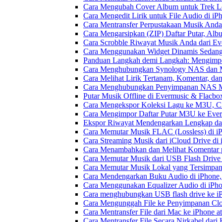
Cara Mengubah Cover Album untuk Trek Lo
Cara Mengedit Lirik untuk File Audio di i
Cara Mentransfer Perpustakaan Musik Anda
Cara Mengarsipkan (ZIP) Daftar Putar, Alb
Cara Scrobble Riwayat Musik Anda dari Eve
Cara Menggunakan Widget Dinamis Sedang 
Panduan Langkah demi Langkah: Mengimpor
Cara Menghubungkan Synology NAS dan M
Cara Melihat Lirik Tertanam, Komentar, da
Cara Menghubungkan Penyimpanan NAS M
Putar Musik Offline di Evermusic & Flacbo
Cara Mengekspor Koleksi Lagu ke M3U, C
Cara Mengimpor Daftar Putar M3U ke Ever
Ekspor Riwayat Mendengarkan Lengkap dar
Cara Memutar Musik FLAC (Lossless) di i
Cara Streaming Musik dari iCloud Drive di
Cara Menambahkan dan Melihat Komentar p
Cara Memutar Musik dari USB Flash Drive 
Cara Memutar Musik Lokal yang Tersimpan
Cara Mendengarkan Buku Audio di iPhone
Cara Menggunakan Equalizer Audio di iPho
Cara menghubungkan USB flash drive ke iP
Cara Mengunggah File ke Penyimpanan Clo
Cara Mentransfer File dari Mac ke iPhone 
Cara Mentransfer File Secara Nirkabel da