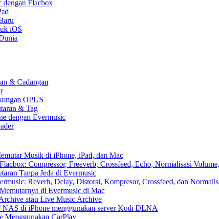
c dengan Flacbox
Pad
 Baru
tuk iOS
 Dunia
kaan & Cadangan
r
 Dukungan OPUS
utaran & Tag
one dengan Evermusic
ader
emutar Musik di iPhone, iPad, dan Mac
lacbox: Compressor, Freeverb, Crossfeed, Echo, Normalisasi Volume,
aran Tanpa Jeda di Evermusic
music: Reverb, Delay, Distorsi, Kompresor, Crossfeed, dan Normali
 Memutarnya di Evermusic di Mac
Archive atau Live Music Archive
x / NAS di iPhone menggunakan server Kodi DLNA
ne Menggunakan CarPlay