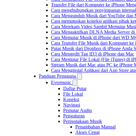
Transfer File dari Komputer ke iPhone Me
Cara menghubungkan penyimpanan internal
Cara Mengunduh Musik dari YouTube dan M
Cara memutuskan koneksi aplikasi pihak ke
Cara Merekam Video Sambil Memutar Musi
Cara Mengaktifkan DLNA Media Server di
Cara Memutar Musik di iPhone dari WD 
Cara Transfer File Musik dari Komputer k
Putar Musik dari Dropbox di iPhone Anda S
Cara Mengedit Tag ID3 di iPhone dan Mac
Cara Memutar File Lokal (File iTunes) di i
Stream Musik dari Mac atau PC ke iPhon
Cara Menginstal Aplikasi dari App Store 
Panduan Pengguna
Evermusic
Daftar Putar
File Lokal
Koneksi
Navigasi
Pemutar Audio
Pengaturan
Perpustakaan Musik
Penambahan Manual
Akses Cepat