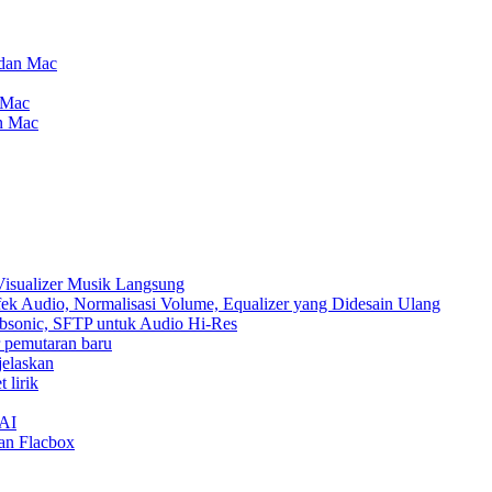
 dan Mac
 Mac
an Mac
Visualizer Musik Langsung
ek Audio, Normalisasi Volume, Equalizer yang Didesain Ulang
Subsonic, SFTP untuk Audio Hi-Res
ur pemutaran baru
jelaskan
 lirik
nAI
an Flacbox