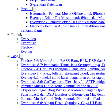
Perjanjian Lisensi
Syarat dan Ketentuan
Produk
Evermusic - Pemutar Musik Offline untuk iPhone
Evertag - Editor Tag Musik untuk iPhone dan Mac
Evervideo - Pemutar Video HD untuk iPhone dan
Flacbox - Pemutar Audio Hi-Res untuk iPhone d
Tentang Kami
Produk
Evervideo
Evermusic
Flacbox
Evertag
Blog
Flacbox 7.6: Mesin Audio BASS Baru, Efek, DSP, dan 
Evermusic 8.7: Pemutaran Tanpa Jeda Sesungguhnya, Ef
Flacbox 7.4: CarPlay Dibangun Ulang, Plex, Jellyfin, 
Evervideo 1.7: Plex, Jellyfin, streaming cloud, dan gest
Evertag 4.2: koneksi cloud baru, pengaturan editor tag di
Evermusic 8.6: CarPlay baru, Plex, Jellyfin, SFTP, widget
Pemutar Musik Cloud Terbaik untuk iPhone di 2026
Ekspor Postingan Blog Wix ke Markdown dengan Ope
Putar FLAC dan DSD Lossless di iPhone dan Mac deng
Pemutar Musik Cloud Terbaik untuk iPhone dan iPad
Evermusic 6.8: Aliyun Drive, Synology, Gaya UI Baru