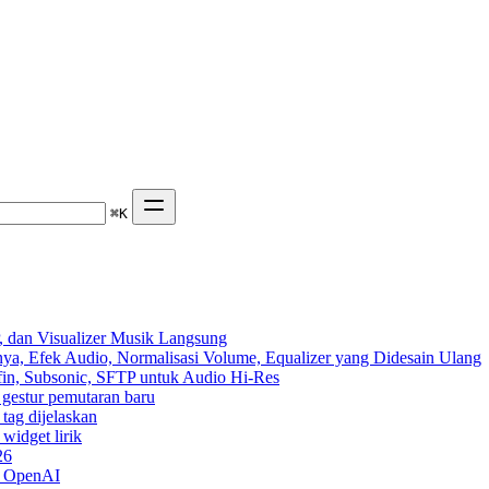
⌘
K
 dan Visualizer Musik Langsung
ya, Efek Audio, Normalisasi Volume, Equalizer yang Didesain Ulang
yfin, Subsonic, SFTP untuk Audio Hi-Res
n gestur pemutaran baru
 tag dijelaskan
widget lirik
26
n OpenAI