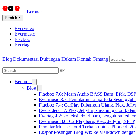
Beranda
Produk
Evervideo
Evermusic
Flacbox
Evertag
Blog
Dokumentasi
Dukungan
Hukum
Kontak
Tentang
⌘
K
Beranda
Blog
Flacbox 7.6: Mesin Audio BASS Baru, Efek, DSP,
Evermusic 8.7: Pemutaran Tanpa Jeda Sesungguhn
Flacbox 7.4: CarPlay Dibangun Ulang, Plex, Jell
Evervideo 1.7: Plex, Jellyfin, streaming cloud, da
Evertag 4.2: koneksi cloud baru, pengaturan editor
Evermusic 8.6: CarPlay baru, Plex, Jellyfin, SFTP, 
Pemutar Musik Cloud Terbaik untuk iPhone di 20
Ekspor Postingan Blog Wix ke Markdown denga