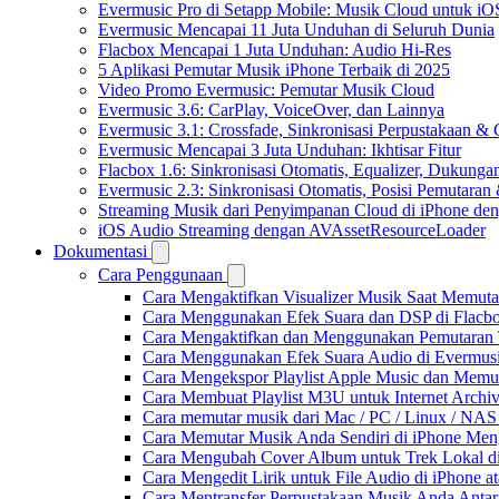
Evermusic Pro di Setapp Mobile: Musik Cloud untuk iO
Evermusic Mencapai 11 Juta Unduhan di Seluruh Dunia
Flacbox Mencapai 1 Juta Unduhan: Audio Hi-Res
5 Aplikasi Pemutar Musik iPhone Terbaik di 2025
Video Promo Evermusic: Pemutar Musik Cloud
Evermusic 3.6: CarPlay, VoiceOver, dan Lainnya
Evermusic 3.1: Crossfade, Sinkronisasi Perpustakaan &
Evermusic Mencapai 3 Juta Unduhan: Ikhtisar Fitur
Flacbox 1.6: Sinkronisasi Otomatis, Equalizer, Dukun
Evermusic 2.3: Sinkronisasi Otomatis, Posisi Pemutaran
Streaming Musik dari Penyimpanan Cloud di iPhone de
iOS Audio Streaming dengan AVAssetResourceLoader
Dokumentasi
Cara Penggunaan
Cara Mengaktifkan Visualizer Musik Saat Memuta
Cara Menggunakan Efek Suara dan DSP di Flacbox
Cara Mengaktifkan dan Menggunakan Pemutaran 
Cara Menggunakan Efek Suara Audio di Evermusic
Cara Mengekspor Playlist Apple Music dan Memu
Cara Membuat Playlist M3U untuk Internet Archiv
Cara memutar musik dari Mac / PC / Linux / NA
Cara Memutar Musik Anda Sendiri di iPhone Me
Cara Mengubah Cover Album untuk Trek Lokal di
Cara Mengedit Lirik untuk File Audio di iPhone
Cara Mentransfer Perpustakaan Musik Anda Anta