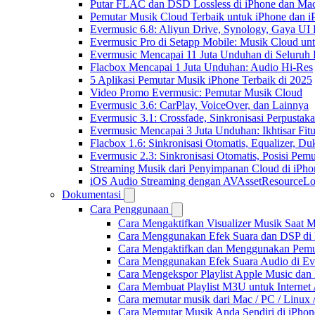
Putar FLAC dan DSD Lossless di iPhone dan Ma
Pemutar Musik Cloud Terbaik untuk iPhone dan i
Evermusic 6.8: Aliyun Drive, Synology, Gaya UI
Evermusic Pro di Setapp Mobile: Musik Cloud un
Evermusic Mencapai 11 Juta Unduhan di Seluruh
Flacbox Mencapai 1 Juta Unduhan: Audio Hi-Res
5 Aplikasi Pemutar Musik iPhone Terbaik di 2025
Video Promo Evermusic: Pemutar Musik Cloud
Evermusic 3.6: CarPlay, VoiceOver, dan Lainnya
Evermusic 3.1: Crossfade, Sinkronisasi Perpusta
Evermusic Mencapai 3 Juta Unduhan: Ikhtisar Fitu
Flacbox 1.6: Sinkronisasi Otomatis, Equalizer,
Evermusic 2.3: Sinkronisasi Otomatis, Posisi Pem
Streaming Musik dari Penyimpanan Cloud di iPh
iOS Audio Streaming dengan AVAssetResourceLo
Dokumentasi
Cara Penggunaan
Cara Mengaktifkan Visualizer Musik Saat M
Cara Menggunakan Efek Suara dan DSP di F
Cara Mengaktifkan dan Menggunakan Pemut
Cara Menggunakan Efek Suara Audio di Ever
Cara Mengekspor Playlist Apple Music dan
Cara Membuat Playlist M3U untuk Internet 
Cara memutar musik dari Mac / PC / Linu
Cara Memutar Musik Anda Sendiri di iPho