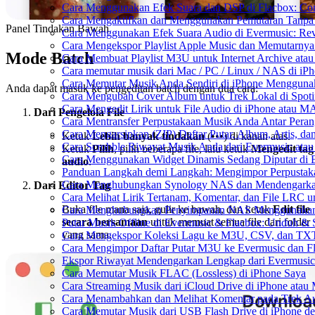
Cara Menggunakan Efek Suara dan DSP di Flacbox: Comp
Cara Mengaktifkan dan Menggunakan Pemutaran Tanpa 
Panel Tindakan Bawah
Cara Menggunakan Efek Suara Audio di Evermusic: Reve
Cara Mengekspor Playlist Apple Music dan Memutarnya
Mode Batch
Cara Membuat Playlist M3U untuk Internet Archive atau
Cara memutar musik dari Mac / PC / Linux / NAS di 
Cara Memutar Musik Anda Sendiri di iPhone Mengguna
Anda dapat masuk ke pengeditan batch dengan dua cara:
Cara Mengubah Cover Album untuk Trek Lokal di Spot
Cara Mengedit Lirik untuk File Audio di iPhone atau 
Dari Pengelola File
Cara Mentransfer Perpustakaan Musik Anda Antar Pera
Cara Mengarsipkan (ZIP) Daftar Putar, Album, Artis, d
Ketuk
Lebih banyak tindakan
(•••) di kanan atas.
Cara Scrobble Riwayat Musik Anda dari Evermusic atau
Ketuk
Pilih
, pilih beberapa file, lalu ketuk
Mengedit tag
Cara Menggunakan Widget Dinamis Sedang Diputar di 
audio
.
Panduan Langkah demi Langkah: Mengimpor Perpustaka
Cara Menghubungkan Synology NAS dan Mendengarkan
Dari Editor Tag
Cara Melihat Lirik Tertanam, Komentar, dan File LRC 
Buka file mana saja, gulir ke bawah, dan ketuk
Edit file
Cara Menghubungkan Penyimpanan NAS Menggunakan 
secara bersamaan
untuk memuat semua file dari folder
Putar Musik Offline di Evermusic & Flacbox: Unduh & S
yang sama.
Cara Mengekspor Koleksi Lagu ke M3U, CSV, dan TXT
Cara Mengimpor Daftar Putar M3U ke Evermusic dan F
Ekspor Riwayat Mendengarkan Lengkap dari Evermusic
Cara Memutar Musik FLAC (Lossless) di iPhone Saya
Cara Streaming Musik dari iCloud Drive di iPhone atau
Cara Menambahkan dan Melihat Komentar pada Trek Aud
Cara Memutar Musik dari USB Flash Drive di iPhone d