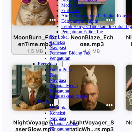
Mode Batch
Edit Lirik
Atur Peringkat dan Peringkat Konsult
Edit Sampul Album
Lebih Banyak Tindakan di Editor Tag
Pengaturan Editor Tag
File Lokal
Koneksi
Navigasi
Pemetaan Bidang Tag
Pengaturan
Evervideo
Daftar Putar
File
Navigasi
Pemutar Media
Pengaturan
Perpustakaan Media
Flacbox
File Lokal
Koneksi
Navigasi
Pemutar Audio
Pengaturan