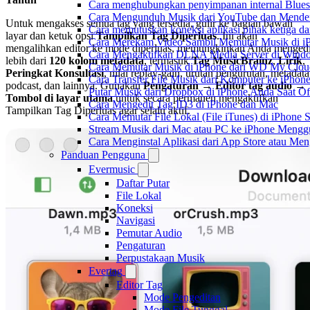
Cara menghubungkan penyimpanan internal Blues
Cara Mengunduh Musik dari YouTube dan Menden
Untuk mengakses semua tag yang tersedia, gulir ke bagian bawah
Cara memutuskan koneksi aplikasi pihak ketiga d
layar dan ketuk opsi
Tampilkan Tag Diperluas
. Ini akan
Cara Merekam Video Sambil Memutar Musik di i
mengalihkan editor ke mode diperluas, memungkinkan Anda mengedi
Cara Mengaktifkan DLNA Media Server di Windo
lebih dari
120 kolom metadata
, termasuk
Tag MusicBrainz
,
Lirik
,
Cara Memutar Musik di iPhone dari WD My Clo
Peringkat Konsultasi
, nilai replay-gain, urutan pengurutan, metadata
Cara Transfer File Musik dari Komputer ke iPho
podcast, dan lainnya. Gunakan
Pengaturan → Editor tag audio →
Putar Musik dari Dropbox di iPhone Anda Saat Of
Tombol di layar utama
untuk secara permanen mengaktifkan
Cara Mengedit Tag ID3 di iPhone dan Mac
Tampilkan Tag Diperluas agar selalu aktif.
Cara Memutar File Lokal (File iTunes) di iPhone 
Stream Musik dari Mac atau PC ke iPhone Men
Cara Menginstal Aplikasi dari App Store atau M
Panduan Pengguna
Evermusic
Daftar Putar
File Lokal
Koneksi
Navigasi
Pemutar Audio
Pengaturan
Perpustakaan Musik
Evertag
Editor Tag
Mode Pengeditan
Mode File Tunggal