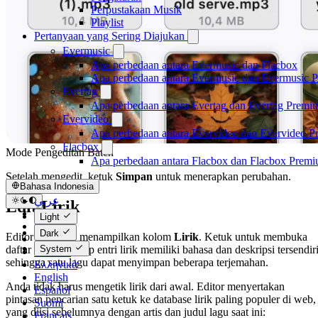
Perpustakaan Musik
Playlist
Pertanyaan yang Sering Diajukan
Evermusic
Apa perbedaan antara Evermusic dan Flacbox
Apa perbedaan antara Evermusic dan Evermusic 
Evertag
Apa perbedaan antara Evertag dan Evertag Premi
Evervideo
Apa perbedaan antara Evervideo dan Evervideo 
Flacbox
Mode Pengeditan Batch
Apa perbedaan antara Flacbox dan Flacbox Prem
Setelah mengedit, ketuk
Simpan
untuk menerapkan perubahan.
Bahasa Indonesia
عربي
Edit Lirik
Català
Light
Čeština
Dark
Editor diperluas menampilkan kolom
Lirik
. Ketuk untuk membuka
Dansk
System
daftar lirik — setiap entri lirik memiliki bahasa dan deskripsi tersendiri
Deutsch
sehingga satu lagu dapat menyimpan beberapa terjemahan.
Ελληνικά
English
Anda tidak harus mengetik lirik dari awal. Editor menyertakan
Español
pintasan pencarian satu ketuk ke database lirik paling populer di web,
Suomi
yang diisi sebelumnya dengan artis dan judul lagu saat ini:
Français