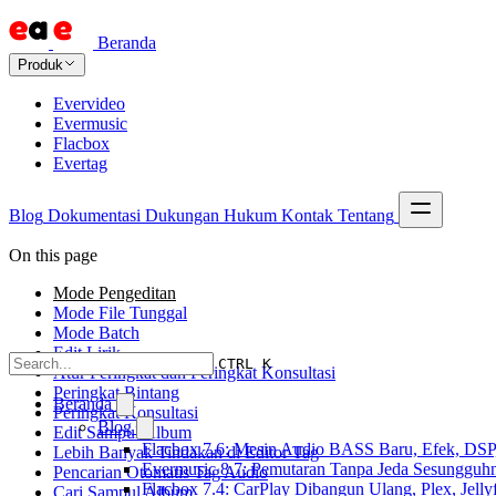
Beranda
Produk
Evervideo
Evermusic
Flacbox
Evertag
Blog
Dokumentasi
Dukungan
Hukum
Kontak
Tentang
On this page
Mode Pengeditan
Mode File Tunggal
Mode Batch
Edit Lirik
CTRL K
Atur Peringkat dan Peringkat Konsultasi
Peringkat Bintang
Beranda
Peringkat Konsultasi
Blog
Edit Sampul Album
Flacbox 7.6: Mesin Audio BASS Baru, Efek, DSP,
Lebih Banyak Tindakan di Editor Tag
Evermusic 8.7: Pemutaran Tanpa Jeda Sesungguhn
Pencarian Otomatis Tag Audio
Flacbox 7.4: CarPlay Dibangun Ulang, Plex, Jell
Cari Sampul Album