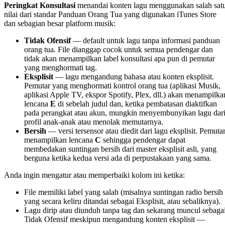
Peringkat Konsultasi
menandai konten lagu menggunakan salah sat
nilai dari standar Panduan Orang Tua yang digunakan iTunes Store
dan sebagian besar platform musik:
Tidak Ofensif
— default untuk lagu tanpa informasi panduan
orang tua. File dianggap cocok untuk semua pendengar dan
tidak akan menampilkan label konsultasi apa pun di pemutar
yang menghormati tag.
Eksplisit
— lagu mengandung bahasa atau konten eksplisit.
Pemutar yang menghormati kontrol orang tua (aplikasi Musik,
aplikasi Apple TV, ekspor Spotify, Plex, dll.) akan menampilka
lencana
E
di sebelah judul dan, ketika pembatasan diaktifkan
pada perangkat atau akun, mungkin menyembunyikan lagu dar
profil anak-anak atau menolak memutarnya.
Bersih
— versi tersensor atau diedit dari lagu eksplisit. Pemuta
menampilkan lencana
C
sehingga pendengar dapat
membedakan suntingan bersih dari master eksplisit asli, yang
berguna ketika kedua versi ada di perpustakaan yang sama.
Anda ingin mengatur atau memperbaiki kolom ini ketika:
File memiliki label yang salah (misalnya suntingan radio bersih
yang secara keliru ditandai sebagai Eksplisit, atau sebaliknya).
Lagu dirip atau diunduh tanpa tag dan sekarang muncul sebaga
Tidak Ofensif meskipun mengandung konten eksplisit —