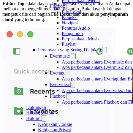
Perpustakaan Media
Editor Tag
adalah layar utama aplikasi Evertag di mana Anda dapat
Flacbox
melihat dan mengedit metadata file audio. Buka layar ini dengan
File Lokal
mengetuk file dari bagian
File Lokal
atau dari akun
penyimpanan
Koneksi
cloud
yang terhubung.
Navigasi
Pemutar Audio
Pengaturan
Perpustakaan Musik
Playlist
Pertanyaan yang Sering Diajukan
Evermusic
Apa perbedaan antara Evermusic dan
Apa perbedaan antara Evermusic da
Evertag
Apa perbedaan antara Evertag dan E
Evervideo
Apa perbedaan antara Evervideo dan
Flacbox
Apa perbedaan antara Flacbox dan F
Dukungan
Hubungi Kami
Hukum
Kebijakan Cookie
Kebijakan Privasi