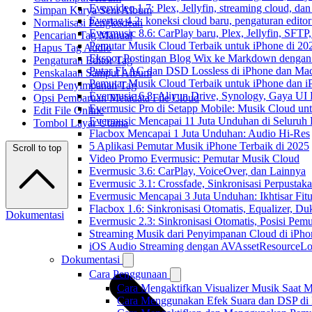
Evervideo 1.7: Plex, Jellyfin, streaming cloud, da
Simpan Karya Seni Album
Evertag 4.2: koneksi cloud baru, pengaturan editor
Normalisasi Pengkodean
Evermusic 8.6: CarPlay baru, Plex, Jellyfin, SFTP, 
Pencarian Tag Manual
Pemutar Musik Cloud Terbaik untuk iPhone di 20
Hapus Tag Audio
Ekspor Postingan Blog Wix ke Markdown denga
Pengaturan Editor Tag
Putar FLAC dan DSD Lossless di iPhone dan Ma
Penskalaan Sampul Album
Pemutar Musik Cloud Terbaik untuk iPhone dan i
Opsi Penyimpanan Tag
Evermusic 6.8: Aliyun Drive, Synology, Gaya UI
Opsi Pembaruan Metadata File Cloud
Evermusic Pro di Setapp Mobile: Musik Cloud un
Edit File Online
Evermusic Mencapai 11 Juta Unduhan di Seluruh
Tombol Layar Utama
Flacbox Mencapai 1 Juta Unduhan: Audio Hi-Res
5 Aplikasi Pemutar Musik iPhone Terbaik di 2025
Scroll to top
Video Promo Evermusic: Pemutar Musik Cloud
Evermusic 3.6: CarPlay, VoiceOver, dan Lainnya
Evermusic 3.1: Crossfade, Sinkronisasi Perpusta
Evermusic Mencapai 3 Juta Unduhan: Ikhtisar Fitu
Flacbox 1.6: Sinkronisasi Otomatis, Equalizer,
Dokumentasi
Evermusic 2.3: Sinkronisasi Otomatis, Posisi Pem
Streaming Musik dari Penyimpanan Cloud di iPh
iOS Audio Streaming dengan AVAssetResourceLo
Dokumentasi
Cara Penggunaan
Cara Mengaktifkan Visualizer Musik Saat M
Cara Menggunakan Efek Suara dan DSP di F