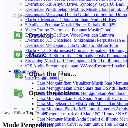
Evermusic 6.8: Aliyun Drive, Synology, Gaya UI Baru
Evermusic Pro di Setapp Mobile: Musik Cloud untuk iO
Evermusic Mencapai 11 Juta Unduhan di Seluruh Dunia
Flacbox Mencapai 1 Juta Unduhan: Audio Hi-Res
5 Aplikasi Pemutar Musik iPhone Terbaik di 2025
Video Promo Evermusic: Pemutar Musik Cloud
Evermusic 3.6: CarPlay, VoiceOver, dan Lainnya
Evermusic 3.1: Crossfade, Sinkronisasi Perpustakaan &
Evermusic Mencapai 3 Juta Unduhan: Ikhtisar Fitur
Flacbox 1.6: Sinkronisasi Otomatis, Equalizer, Dukun
Evermusic 2.3: Sinkronisasi Otomatis, Posisi Pemutaran
Streaming Musik dari Penyimpanan Cloud di iPhone de
iOS Audio Streaming dengan AVAssetResourceLoader
Dokumentasi
Cara Penggunaan
Cara Mengaktifkan Visualizer Musik Saat Memuta
Cara Menggunakan Efek Suara dan DSP di Flacbox
Cara Mengaktifkan dan Menggunakan Pemutaran 
Cara Menggunakan Efek Suara Audio di Evermusic
Cara Mengekspor Playlist Apple Music dan Memu
Cara Membuat Playlist M3U untuk Internet Archiv
Layar Editor Tag Evertag
Cara memutar musik dari Mac / PC / Linux / NA
Cara Memutar Musik Anda Sendiri di iPhone Me
Mode Pengeditan
Cara Mengubah Cover Album untuk Trek Lokal di