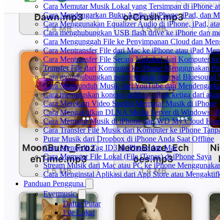
Cara Memutar Musik Lokal yang Tersimpan di iPhone 
Cara Mendengarkan Buku Audio di iPhone, iPad, dan 
Cara Menggunakan Equalizer Audio di iPhone, iPad, a
Cara menghubungkan USB flash drive ke iPhone dan men
Cara Mengunggah File ke Penyimpanan Cloud dan Meng
Cara Mentransfer File dari Mac ke iPhone atau iPad Me
Cara Mentransfer File Secara Nirkabel dari Komputer 
Transfer File dari Komputer ke iPhone Menggunakan P
Cara menghubungkan penyimpanan internal Bluesound 
Cara Mengunduh Musik dari YouTube dan Mendengarkan
Cara memutuskan koneksi aplikasi pihak ketiga dari ak
Cara Merekam Video Sambil Memutar Musik di iPhone
Cara Mengaktifkan DLNA Media Server di Windows 10
Cara Memutar Musik di iPhone dari WD My Cloud Ho
Cara Transfer File Musik dari Komputer ke iPhone Tan
Putar Musik dari Dropbox di iPhone Anda Saat Offline
Cara Mengedit Tag ID3 di iPhone dan Mac
Cara Memutar File Lokal (File iTunes) di iPhone Saya
Stream Musik dari Mac atau PC ke iPhone Menggunak
Cara Menginstal Aplikasi dari App Store atau Mengak
Panduan Pengguna
Evermusic
Daftar Putar
File Lokal