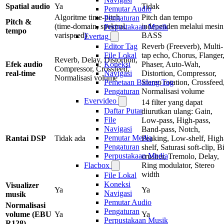
Spatial audio
Ya
Tidak
Pemutar Audio
Algoritme time-pitch
Pitch dan tempo
Pengaturan
Pitch &
(time-domain, spektral,
independen melalui mesin
Perpustakaan Musik
tempo
varispeed)
BASS
Evertag
Reverb (Freeverb), Multi-
Editor Tag
tap echo, Chorus, Flanger
File Lokal
Reverb, Delay, Distortion,
Efek audio
Phaser, Auto-Wah,
Koneksi
Compressor, Crossfeed,
real-time
Distortion, Compressor,
Navigasi
Normalisasi volume
Stereo rotation, Crossfeed
Pemetaan Bidang Tag
Normalisasi volume
Pengaturan
Evervideo
14 filter yang dapat
Daftar Putar
diurutkan ulang: Gain,
File
Low-pass, High-pass,
Navigasi
Band-pass, Notch,
Pemutar Media
Rantai DSP
Tidak ada
Peaking, Low-shelf, High
Pengaturan
shelf, Saturasi soft-clip, Bi
Perpustakaan Media
crusher, Tremolo, Delay,
Ring modulator, Stereo
Flacbox
width
File Lokal
Koneksi
Visualizer
Ya
Ya
Navigasi
musik
Pemutar Audio
Normalisasi
Pengaturan
volume (EBU
Ya
Ya
Perpustakaan Musik
R128)