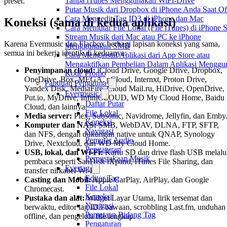
Tanpa iTunes Menggunakan WiFi-Drive
preset.
Putar Musik dari Dropbox di iPhone Anda Saat Of
Cara Mengedit Tag ID3 di iPhone dan Mac
Koneksi (sama di kedua aplikasi)
Cara Memutar File Lokal (File iTunes) di iPhone 
Stream Musik dari Mac atau PC ke iPhone
Karena Evermusic dan Flacbox berbagi lapisan koneksi yang sama,
Menggunakan SMB
semua ini bekerja identik di keduanya:
Cara Menginstal Aplikasi dari App Store atau
Mengaktifkan Pembelian Dalam Aplikasi Menggu
Penyimpanan cloud:
iCloud Drive, Google Drive, Dropbox,
Kode Promo
OneDrive, Box, MEGA, pCloud, Internxt, Proton Drive,
Panduan Pengguna
Yandex Disk, MediaFire, Cloud Mail.ru, HiDrive, OpenDrive,
Evermusic
Put.io, MyDrive, InfiniCLOUD, WD My Cloud Home, Baidu
Daftar Putar
Cloud, dan lainnya.
File Lokal
Media server:
Plex, Subsonic, Navidrome, Jellyfin, dan Emby
Koneksi
Komputer dan NAS:
SMB, WebDAV, DLNA, FTP, SFTP,
Navigasi
dan NFS, dengan dukungan native untuk QNAP, Synology
Pemutar Audio
Drive, Nextcloud, dan WD My Cloud Home.
Pengaturan
USB, lokal, dan Wi-Fi:
Kartu SD dan drive flash USB melalu
Perpustakaan Musik
pembaca seperti SanDisk iXpand, iTunes File Sharing, dan
Evertag
transfer nirkabel Wi-Fi.
Editor Tag
Casting dan Mobil:
Apple CarPlay, AirPlay, dan Google
File Lokal
Chromecast.
Koneksi
Pustaka dan alat:
Widget Layar Utama, lirik tersemat dan
Navigasi
berwaktu, editor tag ID3 bawaan, scrobbling Last.fm, unduhan
Pemetaan Bidang Tag
offline, dan pengelola file lengkap.
Pengaturan