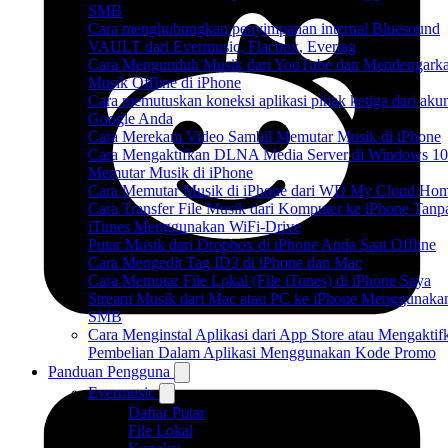
SMB
Cara menghubungkan penyimpanan internal Bluesound
VAULT dari Evermusic, Flacbox, Evertag
Cara Mengunduh Musik dari YouTube dan Mendengark
Musik Offline di iPhone
Cara memutuskan koneksi aplikasi pihak ketiga dari aku
Google Anda
Cara Merekam Video Sambil Memutar Musik di iPhone
Cara Mengaktifkan DLNA Media Server di Windows 10
Memutar Musik di iPhone
Cara Memutar Musik di iPhone dari WD My Cloud Ho
Cara Transfer File Musik dari Komputer ke iPhone Tanp
iTunes Menggunakan WiFi-Drive
Putar Musik dari Dropbox di iPhone Anda Saat Offline
Cara Mengedit Tag ID3 di iPhone dan Mac
Cara Memutar File Lokal (File iTunes) di iPhone Saya
Stream Musik dari Mac atau PC ke iPhone Menggunaka
SMB
Cara Menginstal Aplikasi dari App Store atau Mengaktif
Pembelian Dalam Aplikasi Menggunakan Kode Promo
Panduan Pengguna
Evermusic
Daftar Putar
File Lokal