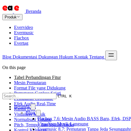
Beranda
Produk
Evervideo
Evermusic
Flacbox
Evertag
Blog
Dokumentasi
Dukungan
Hukum
Kontak
Tentang
On this page
Tabel Perbandingan Fitur
Mesin Pemutaran
Format File yang Didukung
Pemutaran Gapless Sejati
CTRL K
Pemutaran Crossfade
Efek Audio Real-Time
Beranda
Rantai DSP
Blog
Visualizer Musik
Flacbox 7.6: Mesin Audio BASS Baru, Efek, DSP
Normalisasi Volume
Visualizer Musik Langsung
Pitch, Tempo, dan Spatial Audio
Evermusic 8.7: Pemutaran Tanpa Jeda Sesungguh
Kontrol Keluaran