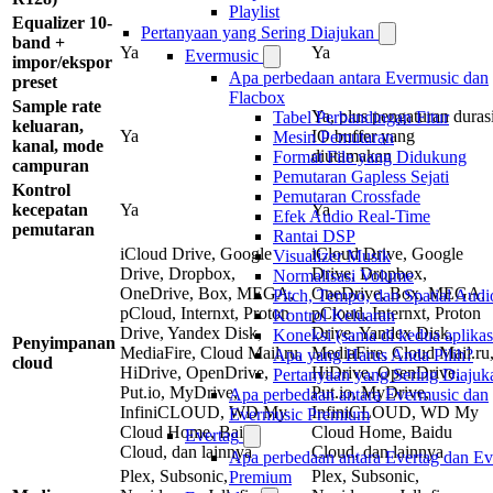
Playlist
Equalizer 10-
Pertanyaan yang Sering Diajukan
band +
Ya
Ya
Evermusic
impor/ekspor
Apa perbedaan antara Evermusic dan
preset
Flacbox
Sample rate
Ya, plus pengaturan duras
Tabel Perbandingan Fitur
keluaran,
Ya
IO buffer yang
Mesin Pemutaran
kanal, mode
diutamakan
Format File yang Didukung
campuran
Pemutaran Gapless Sejati
Kontrol
Pemutaran Crossfade
kecepatan
Ya
Ya
Efek Audio Real-Time
pemutaran
Rantai DSP
iCloud Drive, Google
iCloud Drive, Google
Visualizer Musik
Drive, Dropbox,
Drive, Dropbox,
Normalisasi Volume
OneDrive, Box, MEGA,
OneDrive, Box, MEGA,
Pitch, Tempo, dan Spatial Audi
pCloud, Internxt, Proton
pCloud, Internxt, Proton
Kontrol Keluaran
Drive, Yandex Disk,
Drive, Yandex Disk,
Koneksi (sama di kedua aplikas
Penyimpanan
MediaFire, Cloud Mail.ru,
MediaFire, Cloud Mail.ru
Apa yang Harus Anda Pilih?
cloud
HiDrive, OpenDrive,
HiDrive, OpenDrive,
Pertanyaan yang Sering Diajuk
Put.io, MyDrive,
Put.io, MyDrive,
Apa perbedaan antara Evermusic dan
InfiniCLOUD, WD My
InfiniCLOUD, WD My
Evermusic Premium
Cloud Home, Baidu
Cloud Home, Baidu
Evertag
Cloud, dan lainnya
Cloud, dan lainnya
Apa perbedaan antara Evertag dan Ev
Plex, Subsonic,
Plex, Subsonic,
Premium