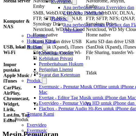
Media server
Navidrome, Jellyfin,
Navidrome, Jellyfin,
Evervideo
Emby
Emby
Apa perbedaan antara Evervideo dan
SMB, WebDAV, DLNA,
SMB, WebDAV, DLNA,
Evervideo Premium?
FTP, SFTP, NFS; QNAP,
FTP, SFTP, NFS; QNAP,
Flacbox
Komputer &
Synology Drive,
Synology Drive,
Apa perbedaan antara Flacbox dan F
NAS
Nextcloud, WD My Cloud
Nextcloud, WD My Clou
Premium?
Home native
Home native
Dukungan
Hubungi Kami
Kartu SD dan drive USB
Kartu SD dan drive USB
USB, lokal &
(SanDisk iXpand), iTunes
(SanDisk iXpand), iTunes
Hukum
Wi-Fi
File Sharing, transfer Wi-
File Sharing, transfer Wi-
Kebijakan Cookie
Fi
Fi
Kebijakan Privasi
Pemberitahuan Hukum
Impor
Perjanjian Lisensi
pustaka
Ya
Tidak
Syarat dan Ketentuan
Apple Music /
Produk
iTunes
Evermusic - Pemutar Musik Offline untuk iPhone 
CarPlay,
Mac
AirPlay,
Evertag - Editor Tag Musik untuk iPhone dan Mac
Chromecast,
Evervideo - Pemutar Video HD untuk iPhone dan
Widget,
Ya
Ya
Flacbox - Pemutar Audio Hi-Res untuk iPhone d
Lirik,
Tentang Kami
Last.fm, Tag
Produk
Editor
Evervideo
Evermusic
Mesin Pemutaran
Flacbox