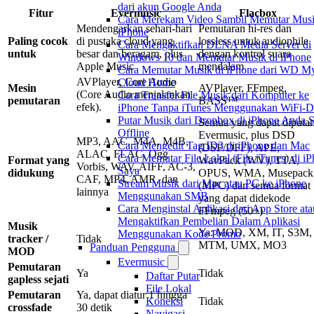
dari akun Google Anda
Fitur
Evermusic
Flacbox
Cara Merekam Video Sambil Memutar Musi
Mendengarkan sehari-hari
Pemutaran hi-res dan
iPhone
Paling cocok
di pustaka cloud yang
lossless untuk audiophile
Cara Mengaktifkan DLNA Media Server di
untuk
besar dan beragam, plus
dengan kontrol suara
Windows 10 dan Memutar Musik di iPhone
Apple Music
mendalam
Cara Memutar Musik di iPhone dari WD M
AVPlayer, Core Audio
Cloud Home
Mesin
AVPlayer, FFmpeg,
(Core Audio menjalankan
Cara Transfer File Musik dari Komputer ke
pemutaran
BASS™
efek).
iPhone Tanpa iTunes Menggunakan WiFi-D
Putar Musik dari Dropbox di iPhone Anda S
Semua yang dapat diputar
Offline
Evermusic, plus DSD
MP3, AAC, M4A, M4B,
Cara Mengedit Tag ID3 di iPhone dan Mac
(DSF/DFF), APE,
ALAC, FLAC, Ogg
Cara Memutar File Lokal (File iTunes) di i
Format yang
WavPack (WV), TTA,
Vorbis, WAV, AIFF, AC-3,
Saya
didukung
OPUS, WMA, Musepack
CAF, MP4, AMR, dan
Stream Musik dari Mac atau PC ke iPhone
(MPC) dan semua format
lainnya
Menggunakan SMB
yang dapat didekode
Cara Menginstal Aplikasi dari App Store ata
FFmpeg (50+)
Mengaktifkan Pembelian Dalam Aplikasi
Musik
Ya: MOD, XM, IT, S3M,
Menggunakan Kode Promo
tracker /
Tidak
MTM, UMX, MO3
Panduan Pengguna
MOD
Evermusic
Pemutaran
Ya
Tidak
Daftar Putar
gapless sejati
File Lokal
Pemutaran
Ya, dapat diatur 1 hingga
Tidak
Koneksi
crossfade
30 detik
Navigasi