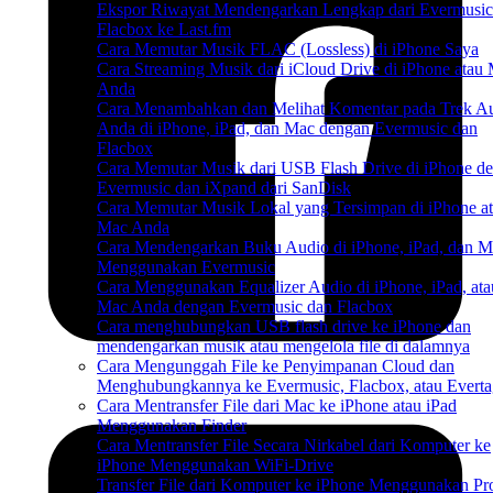
Ekspor Riwayat Mendengarkan Lengkap dari Evermusi
Flacbox ke Last.fm
Cara Memutar Musik FLAC (Lossless) di iPhone Saya
Cara Streaming Musik dari iCloud Drive di iPhone atau
Anda
Cara Menambahkan dan Melihat Komentar pada Trek A
Anda di iPhone, iPad, dan Mac dengan Evermusic dan
Flacbox
Cara Memutar Musik dari USB Flash Drive di iPhone d
Evermusic dan iXpand dari SanDisk
Cara Memutar Musik Lokal yang Tersimpan di iPhone a
Mac Anda
Cara Mendengarkan Buku Audio di iPhone, iPad, dan M
Menggunakan Evermusic
Cara Menggunakan Equalizer Audio di iPhone, iPad, ata
Mac Anda dengan Evermusic dan Flacbox
Cara menghubungkan USB flash drive ke iPhone dan
mendengarkan musik atau mengelola file di dalamnya
Cara Mengunggah File ke Penyimpanan Cloud dan
Menghubungkannya ke Evermusic, Flacbox, atau Everta
Cara Mentransfer File dari Mac ke iPhone atau iPad
Menggunakan Finder
Cara Mentransfer File Secara Nirkabel dari Komputer ke
iPhone Menggunakan WiFi-Drive
Transfer File dari Komputer ke iPhone Menggunakan Pr