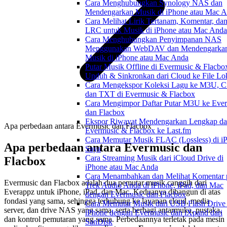
Cara Menghubungkan Synology NAS dan
Mendengarkan Musik di iPhone atau Mac 
Cara Melihat Lirik Tertanam, Komentar, dan
LRC untuk Musik di iPhone atau Mac Anda
Cara Menghubungkan Penyimpanan NAS
Menggunakan WebDAV dan Mendengarka
Musik di iPhone atau Mac Anda
Putar Musik Offline di Evermusic & Flacbo
Unduh & Sinkronkan dari Cloud ke File Lo
Cara Mengekspor Koleksi Lagu ke M3U, C
dan TXT di Evermusic & Flacbox
Cara Mengimpor Daftar Putar M3U ke Eve
dan Flacbox
Ekspor Riwayat Mendengarkan Lengkap da
Apa perbedaan antara Evermusic dan Flacbox
Evermusic & Flacbox ke Last.fm
Cara Memutar Musik FLAC (Lossless) di i
Apa perbedaan antara Evermusic dan
Saya
Cara Streaming Musik dari iCloud Drive di
Flacbox
iPhone atau Mac Anda
Cara Menambahkan dan Melihat Komentar 
Evermusic dan Flacbox adalah dua pemutar musik canggih dari
Trek Audio Anda di iPhone, iPad, dan Mac
Everappz untuk iPhone, iPad, dan Mac. Keduanya dibangun di atas
dengan Evermusic dan Flacbox
fondasi yang sama, sehingga terhubung ke layanan cloud, media
Cara Memutar Musik dari USB Flash Drive 
server, dan drive NAS yang sama, serta berbagi antarmuka, pustaka,
iPhone dengan Evermusic dan iXpand dari
dan kontrol pemutaran yang sama. Perbedaannya terletak pada mesin
SanDisk