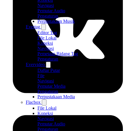
Koneksi
Navigasi
Pemutar Audio
Pengaturan
Perpustakaan Musik
Evertag
Editor Tag
File Lokal
Koneksi
Navigasi
Pemetaan Bidang Tag
Pengaturan
Evervideo
Daftar Putar
File
Navigasi
Pemutar Media
Pengaturan
Perpustakaan Media
Flacbox
File Lokal
Koneksi
Navigasi
Pemutar Audio
Pengaturan