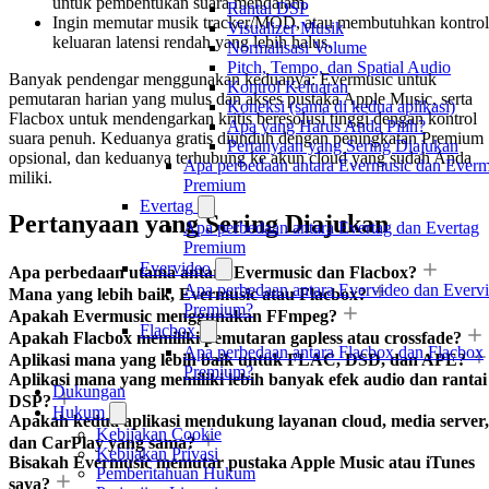
untuk pembentukan suara mendalam.
Rantai DSP
Ingin memutar musik tracker/MOD, atau membutuhkan kontrol
Visualizer Musik
keluaran latensi rendah yang lebih halus.
Normalisasi Volume
Pitch, Tempo, dan Spatial Audio
Banyak pendengar menggunakan keduanya: Evermusic untuk
Kontrol Keluaran
pemutaran harian yang mulus dan akses pustaka Apple Music, serta
Koneksi (sama di kedua aplikasi)
Flacbox untuk mendengarkan kritis beresolusi tinggi dengan kontrol
Apa yang Harus Anda Pilih?
suara penuh. Keduanya gratis diunduh dengan peningkatan Premium
Pertanyaan yang Sering Diajukan
opsional, dan keduanya terhubung ke akun cloud yang sudah Anda
Apa perbedaan antara Evermusic dan Everm
miliki.
Premium
Evertag
Pertanyaan yang Sering Diajukan
Apa perbedaan antara Evertag dan Evertag
Premium
Evervideo
Apa perbedaan utama antara Evermusic dan Flacbox?
Apa perbedaan antara Evervideo dan Everv
Mana yang lebih baik, Evermusic atau Flacbox?
Premium?
Apakah Evermusic menggunakan FFmpeg?
Flacbox
Apakah Flacbox memiliki pemutaran gapless atau crossfade?
Apa perbedaan antara Flacbox dan Flacbox
Aplikasi mana yang lebih baik untuk FLAC, DSD, dan APE?
Premium?
Aplikasi mana yang memiliki lebih banyak efek audio dan rantai
Dukungan
DSP?
Hukum
Apakah kedua aplikasi mendukung layanan cloud, media server,
Kebijakan Cookie
dan CarPlay yang sama?
Kebijakan Privasi
Bisakah Evermusic memutar pustaka Apple Music atau iTunes
Pemberitahuan Hukum
saya?