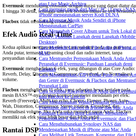
atau Live Music Archive
Evermusic
mendukung crossfade dengan durasi yang dapat diatur da
Cara memutar musik dari Mac / PC / Linux / NAS
1 hingga 30 detik, sehingga satu trek berbaur mulus ke trek berikutny
iPhone menggunakan server Kodi DLNA
Cara Memutar Musik Anda Sendiri di iPhone
Flacbox
tidak mendukung crossfade.
Menggunakan CarPlay
Cara Mengubah Cover Album untuk Trek Lokal d
Efek Audio Real-Time
Spotify: Panduan Langkah demi Langkah (Mobile
Desktop)
Kedua aplikasi memproses efek secara real-time pada apa pun yang
Cara Mengedit Lirik untuk File Audio di iPhone a
Anda putar, termasuk streaming cloud dan radio internet, tanpa
MAC
penyandian ulang.
Cara Mentransfer Perpustakaan Musik Anda Antar
Perangkat di Evermusic: Panduan Langkah demi
Evermusic
menghadirkan 6 efek, yang dibangun di atas Core Audio:
Langkah
Reverb, Delay, Distortion, Compressor, Crossfeed, dan Normalisasi
Cara Mengarsipkan (ZIP) Daftar Putar, Album, Art
volume.
dan Genre di Evermusic & Flacbox dan Mentransf
Perangkat Lain
Flacbox
menghadirkan 11 efek, yang sebagian besar berjalan pada
Cara Scrobble Riwayat Musik Anda dari Evermus
mesin BASS™-nya dengan kontrol parameter mendalam per efek:
atau Flacbox ke Last.fm
Reverb (Freeverb), Multi-tap echo, Chorus, Flanger, Phaser, Auto-
Cara Menggunakan Widget Dinamis Sedang Diput
Wah, Distortion, Compressor, Stereo rotation, Crossfeed, dan
Evermusic dan Flacbox di iPhone dan Mac Anda
Normalisasi volume. Jika Anda suka memahat suara Anda, Flacbox
Panduan Langkah demi Langkah: Mengimpor
memiliki rak efek yang lebih besar dan lebih andal.
Perpustakaan iCloud Anda ke Evermusic dan Fla
Cara Menghubungkan Synology NAS dan
Rantai DSP
Mendengarkan Musik di iPhone atau Mac Anda
Cara Melihat Lirik Tertanam, Komentar, dan File