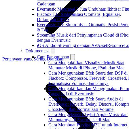
Cadangan
Evermusic Mencapai 3 Juta Unduhan: Ikhtisar Fitu
Flacbox 1.6: Sinkronisasi Otomatis, Equalizer,
Dukungan OPUS
Evermusic 2.3: Sinkronisasi Otomatis, Posisi Pem
& Tag
Streaming Musik dari Penyimpanan Cloud di iPho
dengan Evermusic
iOS Audio Streaming dengan AVAssetResourceLo
Dokumentasi
Cara Penggunaan
Pertanyaan yang Sering Diajukan
Cara Mengaktifkan Visualizer Musik Saat
Memutar Musik di iPhone, iPad, dan Mac
Cara Menggunakan Efek Suara dan DSP di
Flacbox: Compressor, Freeverb, Crossfeed,
Normalisasi Volume, dan lainnya
Cara Mengaktifkan dan Menggunakan Pemu
Tanpa Jeda di Evermusic
Cara Menggunakan Efek Suara Audio di
Evermusic: Reverb, Delay, Distorsi, Kompre
Crossfeed, dan Normalisasi Volume
Cara Mengekspor Playlist Apple Music dan
Memutarnya di Evermusic di Mac
Cara Membuat Playlist M3U untuk Internet