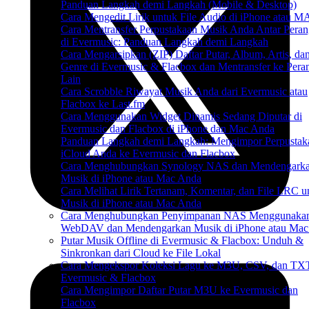
Panduan Langkah demi Langkah (Mobile & Desktop)
Cara Mengedit Lirik untuk File Audio di iPhone atau 
Cara Mentransfer Perpustakaan Musik Anda Antar Peran
di Evermusic: Panduan Langkah demi Langkah
Cara Mengarsipkan (ZIP) Daftar Putar, Album, Artis, da
Genre di Evermusic & Flacbox dan Mentransfer ke Pera
Lain
Cara Scrobble Riwayat Musik Anda dari Evermusic atau
Flacbox ke Last.fm
Cara Menggunakan Widget Dinamis Sedang Diputar di
Evermusic dan Flacbox di iPhone dan Mac Anda
Panduan Langkah demi Langkah: Mengimpor Perpustak
iCloud Anda ke Evermusic dan Flacbox
Cara Menghubungkan Synology NAS dan Mendengark
Musik di iPhone atau Mac Anda
Cara Melihat Lirik Tertanam, Komentar, dan File LRC u
Musik di iPhone atau Mac Anda
Cara Menghubungkan Penyimpanan NAS Menggunaka
WebDAV dan Mendengarkan Musik di iPhone atau Mac
Putar Musik Offline di Evermusic & Flacbox: Unduh &
Sinkronkan dari Cloud ke File Lokal
Cara Mengekspor Koleksi Lagu ke M3U, CSV, dan TXT
Evermusic & Flacbox
Cara Mengimpor Daftar Putar M3U ke Evermusic dan
Flacbox