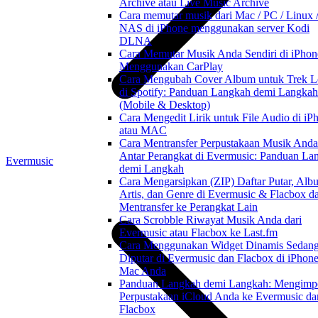
Archive atau Live Music Archive
Cara memutar musik dari Mac / PC / Linux 
NAS di iPhone menggunakan server Kodi
DLNA
Cara Memutar Musik Anda Sendiri di iPhon
Menggunakan CarPlay
Cara Mengubah Cover Album untuk Trek L
di Spotify: Panduan Langkah demi Langkah
(Mobile & Desktop)
Cara Mengedit Lirik untuk File Audio di iP
atau MAC
Cara Mentransfer Perpustakaan Musik Anda
Antar Perangkat di Evermusic: Panduan La
Evermusic
demi Langkah
Cara Mengarsipkan (ZIP) Daftar Putar, Alb
Artis, dan Genre di Evermusic & Flacbox d
Mentransfer ke Perangkat Lain
Cara Scrobble Riwayat Musik Anda dari
Evermusic atau Flacbox ke Last.fm
Cara Menggunakan Widget Dinamis Sedan
Diputar di Evermusic dan Flacbox di iPhon
Mac Anda
Panduan Langkah demi Langkah: Mengimp
Perpustakaan iCloud Anda ke Evermusic da
Flacbox