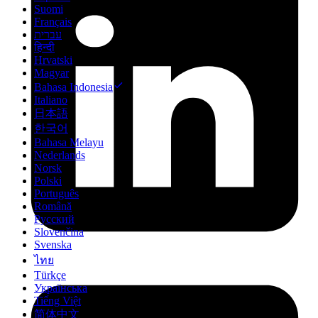
Suomi
Français
עברית
हिन्दी
Hrvatski
Magyar
Bahasa Indonesia
Italiano
日本語
한국어
Bahasa Melayu
Nederlands
Norsk
Polski
Português
Română
Русский
Slovenčina
Svenska
ไทย
Türkçe
Українська
Tiếng Việt
简体中文