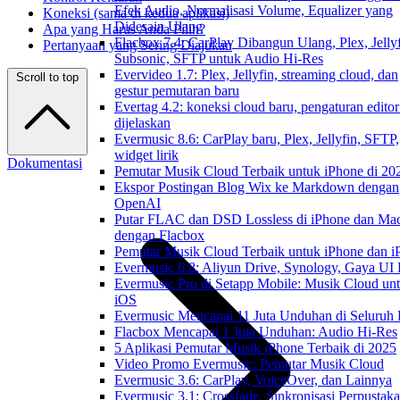
Efek Audio, Normalisasi Volume, Equalizer yang
Koneksi (sama di kedua aplikasi)
Didesain Ulang
Apa yang Harus Anda Pilih?
Flacbox 7.4: CarPlay Dibangun Ulang, Plex, Jellyf
Pertanyaan yang Sering Diajukan
Subsonic, SFTP untuk Audio Hi-Res
Evervideo 1.7: Plex, Jellyfin, streaming cloud, dan
Scroll to top
gestur pemutaran baru
Evertag 4.2: koneksi cloud baru, pengaturan editor
dijelaskan
Evermusic 8.6: CarPlay baru, Plex, Jellyfin, SFTP,
widget lirik
Dokumentasi
Pemutar Musik Cloud Terbaik untuk iPhone di 20
Ekspor Postingan Blog Wix ke Markdown dengan
OpenAI
Putar FLAC dan DSD Lossless di iPhone dan Ma
dengan Flacbox
Pemutar Musik Cloud Terbaik untuk iPhone dan i
Evermusic 6.8: Aliyun Drive, Synology, Gaya UI
Evermusic Pro di Setapp Mobile: Musik Cloud un
iOS
Evermusic Mencapai 11 Juta Unduhan di Seluruh
Flacbox Mencapai 1 Juta Unduhan: Audio Hi-Res
5 Aplikasi Pemutar Musik iPhone Terbaik di 2025
Video Promo Evermusic: Pemutar Musik Cloud
Evermusic 3.6: CarPlay, VoiceOver, dan Lainnya
Evermusic 3.1: Crossfade, Sinkronisasi Perpustak