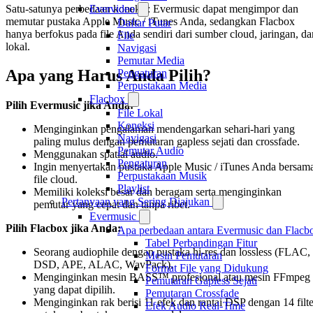
Satu-satunya perbedaan koneksi: Evermusic dapat mengimpor dan
Evervideo
memutar pustaka Apple Music / iTunes Anda, sedangkan Flacbox
Daftar Putar
hanya berfokus pada file Anda sendiri dari sumber cloud, jaringan, da
File
lokal.
Navigasi
Pemutar Media
Apa yang Harus Anda Pilih?
Pengaturan
Perpustakaan Media
Flacbox
Pilih Evermusic jika Anda:
File Lokal
Koneksi
Menginginkan pengalaman mendengarkan sehari-hari yang
Navigasi
paling mulus dengan pemutaran gapless sejati dan crossfade.
Pemutar Audio
Menggunakan spatial audio.
Pengaturan
Ingin menyertakan pustaka Apple Music / iTunes Anda bersam
Perpustakaan Musik
file cloud.
Playlist
Memiliki koleksi besar dan beragam serta menginginkan
Pertanyaan yang Sering Diajukan
pemutar yang cepat dan tanpa ribet.
Evermusic
Pilih Flacbox jika Anda:
Apa perbedaan antara Evermusic dan Flacb
Tabel Perbandingan Fitur
Seorang audiophile dengan pustaka hi-res dan lossless (FLAC,
Mesin Pemutaran
DSD, APE, ALAC, WavPack).
Format File yang Didukung
Menginginkan mesin BASS™ profesional atau mesin FFmpeg
Pemutaran Gapless Sejati
yang dapat dipilih.
Pemutaran Crossfade
Menginginkan rak berisi 11 efek dan rantai DSP dengan 14 filte
Efek Audio Real-Time