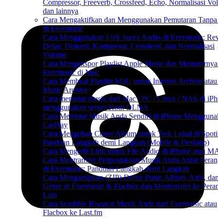
Compressor, Freeverb, Crossfeed, Echo, Normalisasi Vo
dan lainnya
Cara Mengaktifkan dan Menggunakan Pemutaran Tanpa
di Evermusic
Cara Menggunakan Efek Suara Audio di Evermusic: Rev
Delay, Distorsi, Kompresor, Crossfeed, dan Normalisasi
Volume
Cara Mengekspor Playlist Apple Music dan Memutarnya
Evermusic di Mac
Cara Membuat Playlist M3U untuk Internet Archive atau
Music Archive
Cara memutar musik dari Mac / PC / Linux / NAS di iP
menggunakan server Kodi DLNA
Cara Memutar Musik Anda Sendiri di iPhone Mengguna
CarPlay
Cara Mengubah Cover Album untuk Trek Lokal di Spoti
Panduan Langkah demi Langkah (Mobile & Desktop)
Cara Mengedit Lirik untuk File Audio di iPhone atau 
Cara Mentransfer Perpustakaan Musik Anda Antar Peran
di Evermusic: Panduan Langkah demi Langkah
Cara Mengarsipkan (ZIP) Daftar Putar, Album, Artis, da
Genre di Evermusic & Flacbox dan Mentransfer ke Pera
Lain
Cara Scrobble Riwayat Musik Anda dari Evermusic atau
Flacbox ke Last.fm