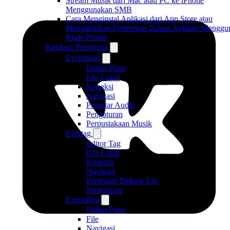
Stream Musik dari Mac atau PC ke iPhone
Menggunakan SMB
Cara Menginstal Aplikasi dari App Store atau
Mengaktifkan Pembelian Dalam Aplikasi Menggu
Kode Promo
Panduan Pengguna
Evermusic
Daftar Putar
File Lokal
Koneksi
Navigasi
Pemutar Audio
Pengaturan
Perpustakaan Musik
Evertag
Editor Tag
File Lokal
Koneksi
Navigasi
Pemetaan Bidang Tag
Pengaturan
Evervideo
Daftar Putar
File
Navigasi