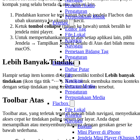
kompak yang selalu berada di atas aplikasi lain.
Pemutar Audio
Pengaturan
Pindahkan kursor ke tepi kanan bawah jendela Flacbox dan
Perpustakaan Musik
ubah ukurannya ke ukuran terkecil.
Evertag
Ketuk
tombol collapse
(panah ke bawah) untuk beralih ke
Editor Tag
jendela mini player.
File Lokal
Untuk mempertahankannya di atas setiap aplikasi lain, pilih
Koneksi
Jendela → Tampilkan Jendela Selalu di Atas dari bilah menu
Navigasi
macOS.
Pemetaan Bidang Tag
Pengaturan
Lebih Banyak Tindakan
Evervideo
Daftar Putar
File
Hampir setiap item konten di layar memiliki tombol
Lebih banyak
Navigasi
tindakan
(ikon tiga titik “⋯”). Ketuk untuk membuka menu konteks
Pemutar Media
dengan setiap tindakan yang tersedia untuk item tersebut.
Pengaturan
Perpustakaan Media
Toolbar Atas
Flacbox
File Lokal
Toolbar atas, yang terletak tepat di bawah bilah navigasi, menyediaka
Koneksi
akses cepat ke tindakan paling umum per layar. Anda dapat
Navigasi
menampilkan atau menyembunyikannya dengan gerakan geser ke
Bagian
bawah sederhana.
Mini Player di iPhone
Jendela Mini Player (Khusus M