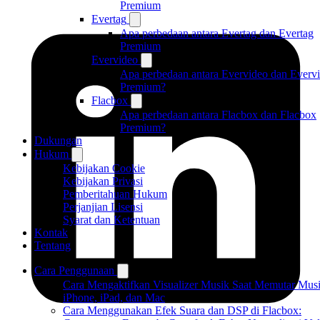
Premium
Evertag
Apa perbedaan antara Evertag dan Evertag
Premium
Evervideo
Apa perbedaan antara Evervideo dan Everv
Premium?
Flacbox
Apa perbedaan antara Flacbox dan Flacbox
Premium?
Dukungan
Hukum
Kebijakan Cookie
Kebijakan Privasi
Pemberitahuan Hukum
Perjanjian Lisensi
Syarat dan Ketentuan
Kontak
Tentang
Cara Penggunaan
Cara Mengaktifkan Visualizer Musik Saat Memutar Musi
iPhone, iPad, dan Mac
Cara Menggunakan Efek Suara dan DSP di Flacbox: