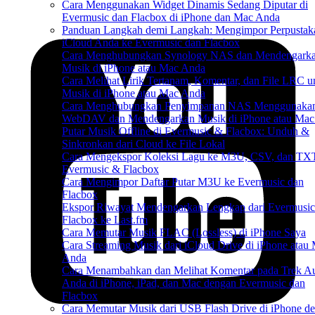
Cara Menggunakan Widget Dinamis Sedang Diputar di
Evermusic dan Flacbox di iPhone dan Mac Anda
Panduan Langkah demi Langkah: Mengimpor Perpustak
iCloud Anda ke Evermusic dan Flacbox
Cara Menghubungkan Synology NAS dan Mendengark
Musik di iPhone atau Mac Anda
Cara Melihat Lirik Tertanam, Komentar, dan File LRC u
Musik di iPhone atau Mac Anda
Cara Menghubungkan Penyimpanan NAS Menggunaka
WebDAV dan Mendengarkan Musik di iPhone atau Mac
Putar Musik Offline di Evermusic & Flacbox: Unduh &
Sinkronkan dari Cloud ke File Lokal
Cara Mengekspor Koleksi Lagu ke M3U, CSV, dan TXT
Evermusic & Flacbox
Cara Mengimpor Daftar Putar M3U ke Evermusic dan
Flacbox
Ekspor Riwayat Mendengarkan Lengkap dari Evermusi
Flacbox ke Last.fm
Cara Memutar Musik FLAC (Lossless) di iPhone Saya
Cara Streaming Musik dari iCloud Drive di iPhone atau
Anda
Cara Menambahkan dan Melihat Komentar pada Trek A
Anda di iPhone, iPad, dan Mac dengan Evermusic dan
Flacbox
Cara Memutar Musik dari USB Flash Drive di iPhone d