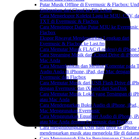
Putar Musik Offline di Evermusic & Flacbox: Un
Sinkronkan dari Cloud ke File Lokal
Cara Mengekspor Koleksi Lagu ke M3U, CSV, d
TXT di Evermusic & Flacbox
Cara Mengimpor Daftar Putar M3U ke Evermusic
Flacbox
Ekspor Riwayat Mendengarkan Lengkap dari
Evermusic & Flacbox ke Last.fm
Cara Memutar Musik FLAC (Lossless) di iPhone 
Cara Streaming Musik dari iCloud Drive di iPhone
Mac Anda
Cara Menambahkan dan Melihat Komentar pada T
Audio Anda di iPhone, iPad, dan Mac dengan
Evermusic dan Flacbox
Cara Memutar Musik dari USB Flash Drive di iP
dengan Evermusic dan iXpand dari SanDisk
Cara Memutar Musik Lokal yang Tersimpan di iP
atau Mac Anda
Cara Mendengarkan Buku Audio di iPhone, iPad,
Mac Menggunakan Evermusic
Cara Menggunakan Equalizer Audio di iPhone, iP
atau Mac Anda dengan Evermusic dan Flacbox
Cara menghubungkan USB flash drive ke iPhone 
mendengarkan musik atau mengelola file di dalam
Cara Mengunggah File ke Penyimpanan Cloud da