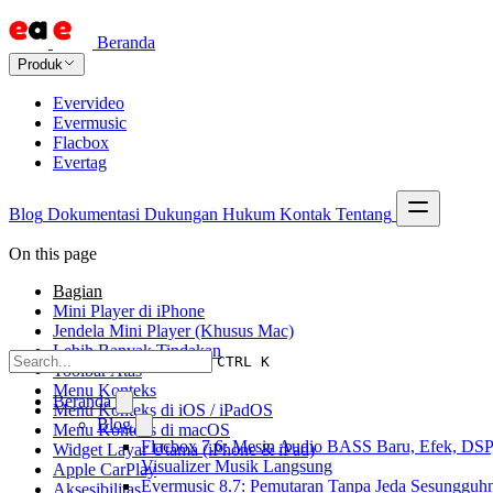
Beranda
Produk
Evervideo
Evermusic
Flacbox
Evertag
Blog
Dokumentasi
Dukungan
Hukum
Kontak
Tentang
On this page
Bagian
Mini Player di iPhone
Jendela Mini Player (Khusus Mac)
Lebih Banyak Tindakan
CTRL K
Toolbar Atas
Menu Konteks
Beranda
Menu Konteks di iOS / iPadOS
Blog
Menu Konteks di macOS
Flacbox 7.6: Mesin Audio BASS Baru, Efek, DSP
Widget Layar Utama (iPhone & iPad)
Visualizer Musik Langsung
Apple CarPlay
Evermusic 8.7: Pemutaran Tanpa Jeda Sesungguh
Aksesibilitas