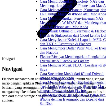
Cara Menghubungkan Synology NAS dan
Mendengarkan Musik di iPhone atau Mac 
Cara Melihat Lirik Tertanam, Komentar, dan
LRC untuk Musik di iPhone atau Mac Anda
Cara Menghubungkan Penyimpanan NAS
Menggunakan WebDAV dan Mendengarka
Musik di iPhone atau Mac Anda
Putar Musik Offline di Evermusic & Flacbo
Unduh & Sinkronkan dari Cloud ke File Lo
Cara Mengekspor Koleksi Lagu ke M3U, C
dan TXT di Evermusic & Flacbox
Cara Mengimpor Daftar Putar M3U ke Eve
dan Flacbox
Ekspor Riwayat Mendengarkan Lengkap da
Navigasi
Evermusic & Flacbox ke Last.fm
Cara Memutar Musik FLAC (Lossless) di i
Navigasi
Saya
Cara Streaming Musik dari iCloud Drive di
iPhone atau Mac Anda
Flacbox menawarkan antarmuka pengguna yang intuitif yang sangat
Cara Menambahkan dan Melihat Komentar 
mirip dengan aplikasi Musik asli, tetapi menambahkan manajer file
Trek Audio Anda di iPhone, iPad, dan Mac
bawaan yang sesungguhnya sehingga Anda dapat mengedit file audio
dengan Evermusic dan Flacbox
mengaturnya ke dalam folder, dan memindahkannya dengan mulus k
Cara Memutar Musik dari USB Flash Drive 
dan dari cloud storage dan perangkat Anda — tanpa meninggalkan
iPhone dengan Evermusic dan iXpand dari
aplikasi.
SanDisk