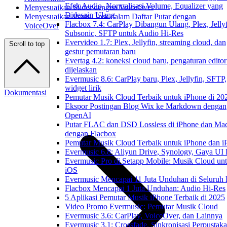
Efek Audio, Normalisasi Volume, Equalizer yang
Menyesuaikan Slider dengan VoiceOver
Didesain Ulang
Menyesuaikan Posisi Trek dalam Daftar Putar dengan
Flacbox 7.4: CarPlay Dibangun Ulang, Plex, Jellyf
VoiceOver
Subsonic, SFTP untuk Audio Hi-Res
Evervideo 1.7: Plex, Jellyfin, streaming cloud, dan
Scroll to top
gestur pemutaran baru
Evertag 4.2: koneksi cloud baru, pengaturan editor
dijelaskan
Evermusic 8.6: CarPlay baru, Plex, Jellyfin, SFTP,
widget lirik
Dokumentasi
Pemutar Musik Cloud Terbaik untuk iPhone di 20
Ekspor Postingan Blog Wix ke Markdown dengan
OpenAI
Putar FLAC dan DSD Lossless di iPhone dan Ma
dengan Flacbox
Pemutar Musik Cloud Terbaik untuk iPhone dan i
Evermusic 6.8: Aliyun Drive, Synology, Gaya UI
Evermusic Pro di Setapp Mobile: Musik Cloud un
iOS
Evermusic Mencapai 11 Juta Unduhan di Seluruh
Flacbox Mencapai 1 Juta Unduhan: Audio Hi-Res
5 Aplikasi Pemutar Musik iPhone Terbaik di 2025
Video Promo Evermusic: Pemutar Musik Cloud
Evermusic 3.6: CarPlay, VoiceOver, dan Lainnya
Evermusic 3.1: Crossfade, Sinkronisasi Perpustak