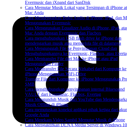
Evermusic dan iXpand dari SanDisk
Cara Memutar Musik Lokal yang Tersimpan di iPhone a
Mac Anda
Cara Mendengarkan Buku Audio di iPhone, iPad, dan M
Menggunakan Evermusic
Cara Menggunakan Equalizer Audio di iPhone, iPad, ata
Mac Anda dengan Evermusic dan Flacbox
Cara menghubungkan USB flash drive ke iPhone dan
mendengarkan musik atau mengelola file di dalamnya
Cara Mengunggah File ke Penyimpanan Cloud dan
Menghubungkannya ke Evermusic, Flacbox, atau Everta
Cara Mentransfer File dari Mac ke iPhone atau iPad
Menggunakan Finder
Cara Mentransfer File Secara Nirkabel dari Komputer ke
iPhone Menggunakan WiFi-Drive
Transfer File dari Komputer ke iPhone Menggunakan Pr
SMB
Cara menghubungkan penyimpanan internal Bluesound
VAULT dari Evermusic, Flacbox, Evertag
Cara Mengunduh Musik dari YouTube dan Mendengark
Musik Offline di iPhone
Cara memutuskan koneksi aplikasi pihak ketiga dari aku
Google Anda
Cara Merekam Video Sambil Memutar Musik di iPhone
Cara Mengaktifkan DLNA Media Server di Windows 10