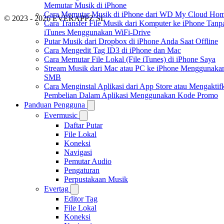
Memutar Musik di iPhone
Cara Memutar Musik di iPhone dari WD My Cloud Ho
© 2023 - 2026 EVERAPPZ SL
Cara Transfer File Musik dari Komputer ke iPhone Tanp
iTunes Menggunakan WiFi-Drive
Putar Musik dari Dropbox di iPhone Anda Saat Offline
Cara Mengedit Tag ID3 di iPhone dan Mac
Cara Memutar File Lokal (File iTunes) di iPhone Saya
Stream Musik dari Mac atau PC ke iPhone Menggunaka
SMB
Cara Menginstal Aplikasi dari App Store atau Mengaktif
Pembelian Dalam Aplikasi Menggunakan Kode Promo
Panduan Pengguna
Evermusic
Daftar Putar
File Lokal
Koneksi
Navigasi
Pemutar Audio
Pengaturan
Perpustakaan Musik
Evertag
Editor Tag
File Lokal
Koneksi