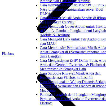
Archive atau Live Music Archive
Cara memutar musik dari Mac / PC / Linux 
NAS di iPhone menggunakan server Kodi
DLNA
Cara Memutar Musik Anda Sendiri di iPhon
Menggunakan CarPlay
Cara Mengubah Cover Album untuk Trek L
di Spotify: Panduan Langkah demi Langkah
(Mobile & Desktop)
Cara Mengedit Lirik untuk File Audio di iP
atau MAC
Cara Mentransfer Perpustakaan Musik Anda
Antar Perangkat di Evermusic: Panduan La
Flacbox
demi Langkah
Cara Mengarsipkan (ZIP) Daftar Putar, Alb
Artis, dan Genre di Evermusic & Flacbox d
Mentransfer ke Perangkat Lain
Cara Scrobble Riwayat Musik Anda dari
Evermusic atau Flacbox ke Last.fm
Cara Menggunakan Widget Dinamis Sedan
Diputar di Evermusic dan Flacbox di iPhon
Mac Anda
Panduan Langkah demi Langkah: Mengimp
Perpustakaan iCloud Anda ke Evermusic da
Flacbox