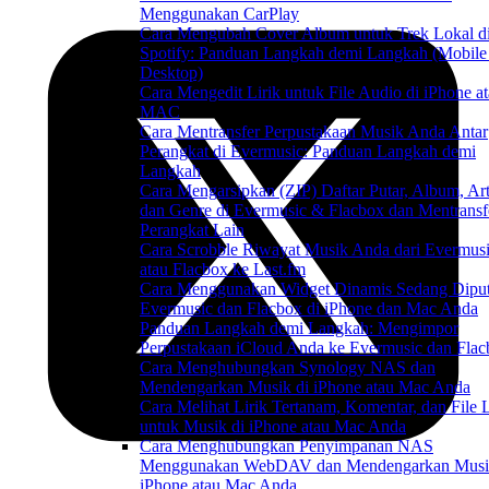
Menggunakan CarPlay
Cara Mengubah Cover Album untuk Trek Lokal d
Spotify: Panduan Langkah demi Langkah (Mobile
Desktop)
Cara Mengedit Lirik untuk File Audio di iPhone a
MAC
Cara Mentransfer Perpustakaan Musik Anda Antar
Perangkat di Evermusic: Panduan Langkah demi
Langkah
Cara Mengarsipkan (ZIP) Daftar Putar, Album, Art
dan Genre di Evermusic & Flacbox dan Mentransf
Perangkat Lain
Cara Scrobble Riwayat Musik Anda dari Evermus
atau Flacbox ke Last.fm
Cara Menggunakan Widget Dinamis Sedang Diput
Evermusic dan Flacbox di iPhone dan Mac Anda
Panduan Langkah demi Langkah: Mengimpor
Perpustakaan iCloud Anda ke Evermusic dan Fla
Cara Menghubungkan Synology NAS dan
Mendengarkan Musik di iPhone atau Mac Anda
Cara Melihat Lirik Tertanam, Komentar, dan File
untuk Musik di iPhone atau Mac Anda
Cara Menghubungkan Penyimpanan NAS
Menggunakan WebDAV dan Mendengarkan Musi
iPhone atau Mac Anda