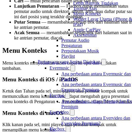
Cari
— mulai pencarian dalam layar saat ini.
Lebih Banyak Tindakan
Lanjutkan Pemutaran
— Flacbox dapat memulihkan status
Toolbar Atas
pemutar audio untuk direktori, album, artis, atau daftar putar saa
Menu Konteks
ini dari posisi yang terakhir disimpan.
Widget Layar Utama (iPhone 
Putar Semua
— menambahkan setiap trek dari halaman saat in
iPad)
ke antrian pemutar.
Apple CarPlay
Acak Semua
— menambahkan setiap trek dari halaman saat in
Aksesibilitas
ke antrian pemutar, diacak.
Pemutar Audio
Pengaturan
Menu Konteks
Perpustakaan Musik
Playlist
Pertanyaan yang Sering Diajukan
Menu konteks menyediakan akses cepat ke opsi dan tindakan
Evermusic
tambahan.
Apa perbedaan antara Evermusic dan
Menu Konteks di iOS / iPadOS
Flacbox
Apa perbedaan antara Evermusic dan
Evermusic Premium
Ketuk dan Tahan pada sel, mini player, atau pemutar kompak untuk
Evertag
memunculkan menu konteks. Anda dapat mengubah gaya presentasi
Apa perbedaan antara Evertag dan Ev
menu konteks di Pengaturan → Personalisasi → Gaya Menu Konteks
Premium
Evervideo
Menu Konteks di macOS
Apa perbedaan antara Evervideo dan
Evervideo Premium?
Klik kanan pada sel, mini player, atau pemutar kompak untuk
Flacbox
menampilkan menu konteks.