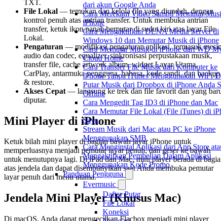
TXT.
dari akun Google Anda
File Lokal
— temukan dan kelola file yang diunduh, dengan
Cara Merekam Video Sambil Memutar Musi
kontrol penuh atas antrian transfer. Untuk membuka antrian
iPhone
transfer, ketuk ikon panah berputar di sudut kiri atas layar File
Cara Mengaktifkan DLNA Media Server di
Lokal.
Windows 10 dan Memutar Musik di iPhone
Pengaturan
— modifikasi pengaturan aplikasi, termasuk mesi
Cara Memutar Musik di iPhone dari WD M
audio dan codec, equalizer, sinkronisasi perpustakaan musik,
Cloud Home
transfer file, cache artwork album, widget Layar Utama,
Cara Transfer File Musik dari Komputer ke
CarPlay, antarmuka pengguna, bahasa, kode sandi, dan backup
iPhone Tanpa iTunes Menggunakan WiFi-D
& restore.
Putar Musik dari Dropbox di iPhone Anda S
Akses Cepat
— langsung ke trek dan file favorit dan yang bar
Offline
diputar.
Cara Mengedit Tag ID3 di iPhone dan Mac
Cara Memutar File Lokal (File iTunes) di i
Mini Player di iPhone
Saya
Stream Musik dari Mac atau PC ke iPhone
Menggunakan SMB
Ketuk bilah mini player di bagian bawah layar iPhone untuk
Cara Menginstal Aplikasi dari App Store ata
memperluasnya menjadi pemutar layar penuh, dan geser ke bawah
Mengaktifkan Pembelian Dalam Aplikasi
untuk menutupnya lagi. Di iPad dan Mac, mini player berada di bagi
Menggunakan Kode Promo
atas jendela dan dapat disembunyikan saat Anda membuka pemutar
Panduan Pengguna
layar penuh dari menu utama.
Evermusic
Daftar Putar
Jendela Mini Player (Khusus Mac)
File Lokal
Koneksi
Di macOS, Anda dapat mengecilkan Flacbox menjadi mini player
Navigasi