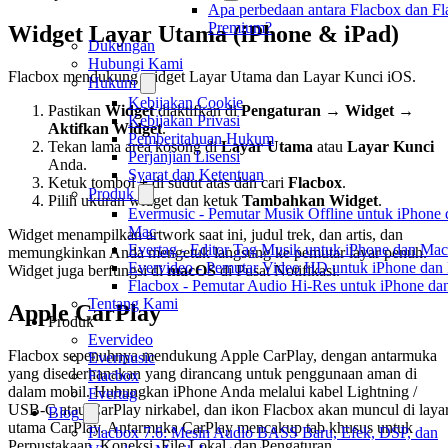
Apa perbedaan antara Flacbox dan F
Premium?
Widget Layar Utama (iPhone & iPad)
Dukungan
Hubungi Kami
Flacbox mendukung widget Layar Utama dan Layar Kunci iOS.
Hukum
Kebijakan Cookie
Pastikan
Widget
diaktifkan di
Pengaturan → Widget →
Kebijakan Privasi
Aktifkan Widget
.
Pemberitahuan Hukum
Tekan lama area kosong di
Layar Utama
atau
Layar Kunci
Perjanjian Lisensi
Anda.
Syarat dan Ketentuan
Ketuk tombol
+
di sudut atas dan cari
Flacbox
.
Produk
Pilih ukuran widget dan ketuk
Tambahkan Widget
.
Evermusic - Pemutar Musik Offline untuk iPhone 
Mac
Widget menampilkan artwork saat ini, judul trek, dan artis, dan
Evertag - Editor Tag Musik untuk iPhone dan Mac
memungkinkan Anda mengetuk langsung ke pemutar layar penuh.
Evervideo - Pemutar Video HD untuk iPhone dan
Widget juga berfungsi di
macOS
di Pusat Notifikasi.
Flacbox - Pemutar Audio Hi-Res untuk iPhone d
Tentang Kami
Apple CarPlay
Produk
Evervideo
Flacbox sepenuhnya mendukung Apple CarPlay, dengan antarmuka
Evermusic
yang disederhanakan yang dirancang untuk penggunaan aman di
Flacbox
dalam mobil. Hubungkan iPhone Anda melalui kabel Lightning /
Evertag
USB-C atau CarPlay nirkabel, dan ikon Flacbox akan muncul di laya
Blog
utama CarPlay. Antarmuka CarPlay mencakup tab khusus untuk
Flacbox 7.6: Mesin Audio BASS Baru, Efek, DSP, dan
Perpustakaan, Koneksi, File Lokal, dan Pengaturan.