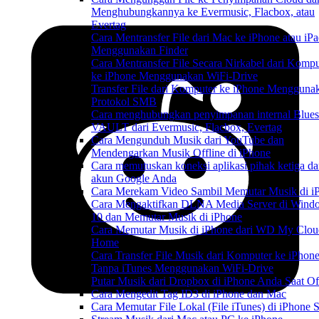
Menghubungkannya ke Evermusic, Flacbox, atau
Evertag
Cara Mentransfer File dari Mac ke iPhone atau iP
Menggunakan Finder
Cara Mentransfer File Secara Nirkabel dari Kompu
ke iPhone Menggunakan WiFi-Drive
Transfer File dari Komputer ke iPhone Mengguna
Protokol SMB
Cara menghubungkan penyimpanan internal Blue
VAULT dari Evermusic, Flacbox, Evertag
Cara Mengunduh Musik dari YouTube dan
Mendengarkan Musik Offline di iPhone
Cara memutuskan koneksi aplikasi pihak ketiga da
akun Google Anda
Cara Merekam Video Sambil Memutar Musik di i
Cara Mengaktifkan DLNA Media Server di Wind
10 dan Memutar Musik di iPhone
Cara Memutar Musik di iPhone dari WD My Clou
Home
Cara Transfer File Musik dari Komputer ke iPhon
Tanpa iTunes Menggunakan WiFi-Drive
Putar Musik dari Dropbox di iPhone Anda Saat Of
Cara Mengedit Tag ID3 di iPhone dan Mac
Cara Memutar File Lokal (File iTunes) di iPhone 