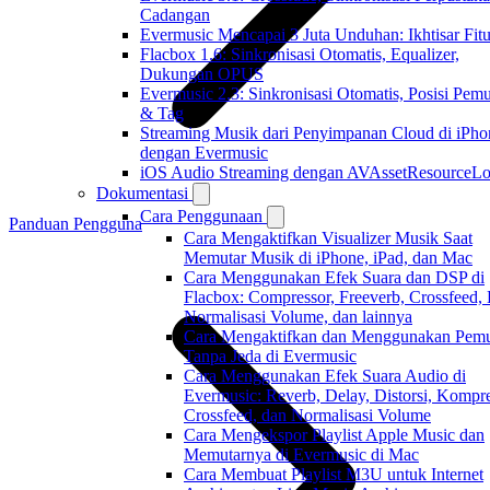
Cadangan
Evermusic Mencapai 3 Juta Unduhan: Ikhtisar Fitu
Flacbox 1.6: Sinkronisasi Otomatis, Equalizer,
Dukungan OPUS
Evermusic 2.3: Sinkronisasi Otomatis, Posisi Pem
& Tag
Streaming Musik dari Penyimpanan Cloud di iPho
dengan Evermusic
iOS Audio Streaming dengan AVAssetResourceLo
Dokumentasi
Cara Penggunaan
Panduan Pengguna
Cara Mengaktifkan Visualizer Musik Saat
Memutar Musik di iPhone, iPad, dan Mac
Cara Menggunakan Efek Suara dan DSP di
Flacbox: Compressor, Freeverb, Crossfeed,
Normalisasi Volume, dan lainnya
Cara Mengaktifkan dan Menggunakan Pemu
Tanpa Jeda di Evermusic
Cara Menggunakan Efek Suara Audio di
Evermusic: Reverb, Delay, Distorsi, Kompre
Crossfeed, dan Normalisasi Volume
Cara Mengekspor Playlist Apple Music dan
Memutarnya di Evermusic di Mac
Cara Membuat Playlist M3U untuk Internet