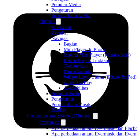
Pemutar Media
Pengaturan
Perpustakaan Media
Flacbox
File Lokal
Koneksi
Navigasi
Bagian
Mini Player di iPhone
Jendela Mini Player (Khusus Mac)
Lebih Banyak Tindakan
Toolbar Atas
Menu Konteks
Widget Layar Utama (iPhone & iPad)
Apple CarPlay
Aksesibilitas
Pemutar Audio
Pengaturan
Perpustakaan Musik
Playlist
Pertanyaan yang Sering Diajukan
Evermusic
Apa perbedaan antara Evermusic dan Flacb
Apa perbedaan antara Evermusic dan Everm