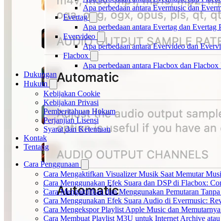
Apa perbedaan antara Evermusic dan Ever
Evertag
Apa perbedaan antara Evertag dan Evertag
Evervideo
Apa perbedaan antara Evervideo dan Everv
Flacbox
Apa perbedaan antara Flacbox dan Flacbox
Dukungan
Hukum
Kebijakan Cookie
Kebijakan Privasi
Pemberitahuan Hukum
Perjanjian Lisensi
Syarat dan Ketentuan
Kontak
Tentang
Cara Penggunaan
Cara Mengaktifkan Visualizer Musik Saat Memutar Musi
Cara Menggunakan Efek Suara dan DSP di Flacbox: Comp
Cara Mengaktifkan dan Menggunakan Pemutaran Tanpa 
Cara Menggunakan Efek Suara Audio di Evermusic: Reve
Cara Mengekspor Playlist Apple Music dan Memutarnya
Cara Membuat Playlist M3U untuk Internet Archive atau