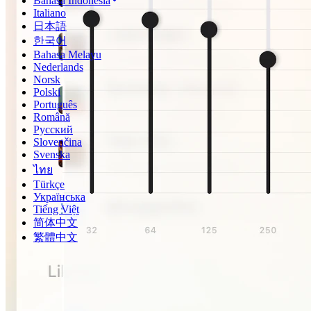
Bahasa Indonesia
Italiano
日本語
한국어
Bahasa Melayu
Nederlands
Norsk
Polski
Português
Română
Русский
Slovenčina
Svenska
ไทย
Türkçe
Українська
Tiếng Việt
简体中文
繁體中文