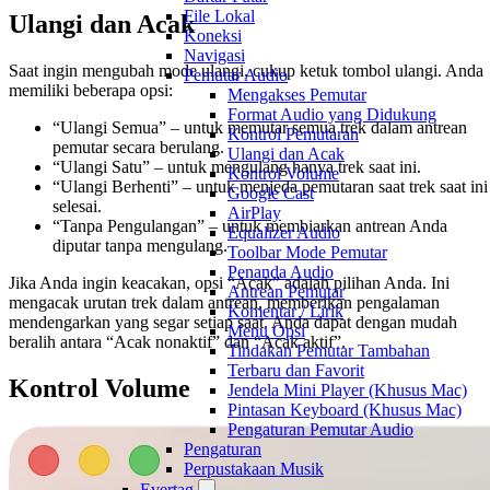
File Lokal
Ulangi dan Acak
Koneksi
Navigasi
Saat ingin mengubah mode ulangi, cukup ketuk tombol ulangi. Anda
Pemutar Audio
memiliki beberapa opsi:
Mengakses Pemutar
Format Audio yang Didukung
“Ulangi Semua” – untuk memutar semua trek dalam antrean
Kontrol Pemutaran
pemutar secara berulang.
Ulangi dan Acak
“Ulangi Satu” – untuk mengulang hanya trek saat ini.
Kontrol Volume
“Ulangi Berhenti” – untuk menjeda pemutaran saat trek saat ini
Google Cast
selesai.
AirPlay
“Tanpa Pengulangan” – untuk membiarkan antrean Anda
Equalizer Audio
diputar tanpa mengulang.
Toolbar Mode Pemutar
Penanda Audio
Jika Anda ingin keacakan, opsi “Acak” adalah pilihan Anda. Ini
Antrean Pemutar
mengacak urutan trek dalam antrean, memberikan pengalaman
Komentar / Lirik
mendengarkan yang segar setiap saat. Anda dapat dengan mudah
Menu Opsi
beralih antara “Acak nonaktif” dan “Acak aktif”.
Tindakan Pemutar Tambahan
Terbaru dan Favorit
Kontrol Volume
Jendela Mini Player (Khusus Mac)
Pintasan Keyboard (Khusus Mac)
Pengaturan Pemutar Audio
Pengaturan
Perpustakaan Musik
Evertag