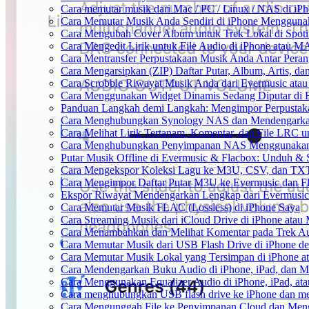
Cara memutar musik dari Mac / PC / Linux / NAS di 
Cara Memutar Musik Anda Sendiri di iPhone Mengguna
Cara Mengubah Cover Album untuk Trek Lokal di Spot
Cara Mengedit Lirik untuk File Audio di iPhone atau 
Cara Mentransfer Perpustakaan Musik Anda Antar Pera
Cara Mengarsipkan (ZIP) Daftar Putar, Album, Artis, d
Cara Scrobble Riwayat Musik Anda dari Evermusic atau
Cara Menggunakan Widget Dinamis Sedang Diputar di 
Panduan Langkah demi Langkah: Mengimpor Perpustaka
Cara Menghubungkan Synology NAS dan Mendengarkan
Cara Melihat Lirik Tertanam, Komentar, dan File LRC 
Cara Menghubungkan Penyimpanan NAS Menggunakan 
Putar Musik Offline di Evermusic & Flacbox: Unduh & S
Cara Mengekspor Koleksi Lagu ke M3U, CSV, dan TXT
Cara Mengimpor Daftar Putar M3U ke Evermusic dan F
Ekspor Riwayat Mendengarkan Lengkap dari Evermusic
Cara Memutar Musik FLAC (Lossless) di iPhone Saya
Cara Streaming Musik dari iCloud Drive di iPhone atau
Cara Menambahkan dan Melihat Komentar pada Trek Aud
Cara Memutar Musik dari USB Flash Drive di iPhone d
Cara Memutar Musik Lokal yang Tersimpan di iPhone 
Cara Mendengarkan Buku Audio di iPhone, iPad, dan 
Cara Menggunakan Equalizer Audio di iPhone, iPad, a
Cara menghubungkan USB flash drive ke iPhone dan men
Cara Mengunggah File ke Penyimpanan Cloud dan Meng