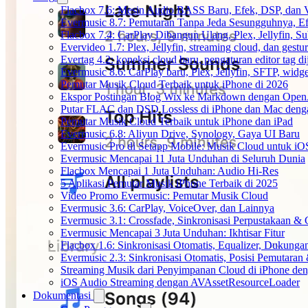
Flacbox 7.6: Mesin Audio BASS Baru, Efek, DSP, dan 
Evermusic 8.7: Pemutaran Tanpa Jeda Sesungguhnya, Ef
Flacbox 7.4: CarPlay Dibangun Ulang, Plex, Jellyfin, 
Evervideo 1.7: Plex, Jellyfin, streaming cloud, dan gest
Evertag 4.2: koneksi cloud baru, pengaturan editor tag di
Evermusic 8.6: CarPlay baru, Plex, Jellyfin, SFTP, widget
Pemutar Musik Cloud Terbaik untuk iPhone di 2026
Ekspor Postingan Blog Wix ke Markdown dengan Ope
Putar FLAC dan DSD Lossless di iPhone dan Mac deng
Pemutar Musik Cloud Terbaik untuk iPhone dan iPad
Evermusic 6.8: Aliyun Drive, Synology, Gaya UI Baru
Evermusic Pro di Setapp Mobile: Musik Cloud untuk iO
Evermusic Mencapai 11 Juta Unduhan di Seluruh Dunia
Flacbox Mencapai 1 Juta Unduhan: Audio Hi-Res
5 Aplikasi Pemutar Musik iPhone Terbaik di 2025
Video Promo Evermusic: Pemutar Musik Cloud
Evermusic 3.6: CarPlay, VoiceOver, dan Lainnya
Evermusic 3.1: Crossfade, Sinkronisasi Perpustakaan &
Evermusic Mencapai 3 Juta Unduhan: Ikhtisar Fitur
Flacbox 1.6: Sinkronisasi Otomatis, Equalizer, Dukun
Evermusic 2.3: Sinkronisasi Otomatis, Posisi Pemutaran
Streaming Musik dari Penyimpanan Cloud di iPhone de
iOS Audio Streaming dengan AVAssetResourceLoader
Dokumentasi