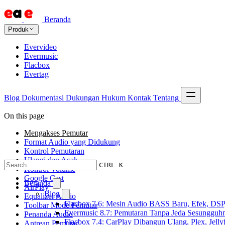
Beranda
Produk
Evervideo
Evermusic
Flacbox
Evertag
Blog
Dokumentasi
Dukungan
Hukum
Kontak
Tentang
On this page
Mengakses Pemutar
Format Audio yang Didukung
Kontrol Pemutaran
Ulangi dan Acak
CTRL K
Kontrol Volume
Google Cast
Beranda
AirPlay
Blog
Equalizer Audio
Flacbox 7.6: Mesin Audio BASS Baru, Efek, DSP,
Toolbar Mode Pemutar
Evermusic 8.7: Pemutaran Tanpa Jeda Sesungguhn
Penanda Audio
Flacbox 7.4: CarPlay Dibangun Ulang, Plex, Jell
Antrean Pemutar