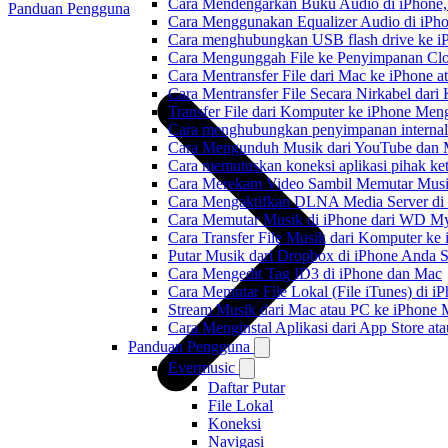
Cara Mendengarkan Buku Audio di iPhone
Panduan Pengguna
Cara Menggunakan Equalizer Audio di iPho
Cara menghubungkan USB flash drive ke iP
Cara Mengunggah File ke Penyimpanan Clo
Cara Mentransfer File dari Mac ke iPhone 
Cara Mentransfer File Secara Nirkabel da
Transfer File dari Komputer ke iPhone Me
Cara menghubungkan penyimpanan internal
Cara Mengunduh Musik dari YouTube dan M
Cara memutuskan koneksi aplikasi pihak ke
Cara Merekam Video Sambil Memutar Musi
Cara Mengaktifkan DLNA Media Server di
Cara Memutar Musik di iPhone dari WD 
Cara Transfer File Musik dari Komputer k
Putar Musik dari Dropbox di iPhone Anda S
Cara Mengedit Tag ID3 di iPhone dan Mac
Cara Memutar File Lokal (File iTunes) di i
Stream Musik dari Mac atau PC ke iPhon
Cara Menginstal Aplikasi dari App Store 
Panduan Pengguna
Evermusic
Daftar Putar
File Lokal
Koneksi
Navigasi