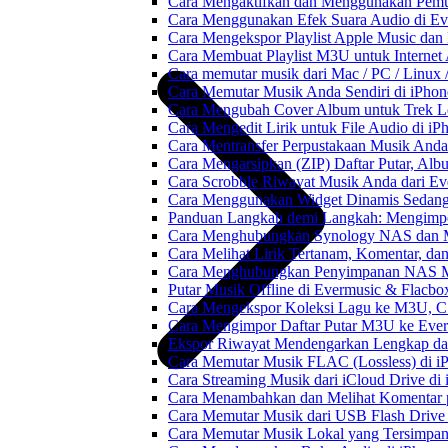
Cara Mengaktifkan dan Menggunakan Pemut
Cara Menggunakan Efek Suara Audio di Ever
Cara Mengekspor Playlist Apple Music dan
Cara Membuat Playlist M3U untuk Internet 
Cara memutar musik dari Mac / PC / Linu
Cara Memutar Musik Anda Sendiri di iPho
Cara Mengubah Cover Album untuk Trek Lo
Cara Mengedit Lirik untuk File Audio di i
Cara Mentransfer Perpustakaan Musik Anda
Cara Mengarsipkan (ZIP) Daftar Putar, Alb
Cara Scrobble Riwayat Musik Anda dari Eve
Cara Menggunakan Widget Dinamis Sedang 
Panduan Langkah demi Langkah: Mengimpor
Cara Menghubungkan Synology NAS dan M
Cara Melihat Lirik Tertanam, Komentar, da
Cara Menghubungkan Penyimpanan NAS M
Putar Musik Offline di Evermusic & Flacbo
Cara Mengekspor Koleksi Lagu ke M3U, C
Cara Mengimpor Daftar Putar M3U ke Ever
Ekspor Riwayat Mendengarkan Lengkap dar
Cara Memutar Musik FLAC (Lossless) di i
Cara Streaming Musik dari iCloud Drive di
Cara Menambahkan dan Melihat Komentar p
Cara Memutar Musik dari USB Flash Drive 
Cara Memutar Musik Lokal yang Tersimpan