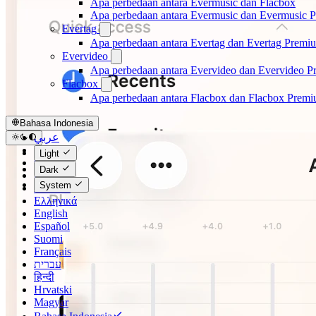
Apa perbedaan antara Evermusic dan Flacbox
Apa perbedaan antara Evermusic dan Evermusic 
Evertag
Apa perbedaan antara Evertag dan Evertag Premi
Evervideo
Apa perbedaan antara Evervideo dan Evervideo 
Flacbox
Apa perbedaan antara Flacbox dan Flacbox Prem
Bahasa Indonesia
عربي
Català
Light
Čeština
Dark
Dansk
System
Deutsch
Ελληνικά
English
Español
Suomi
Français
עברית
हिन्दी
Hrvatski
Magyar