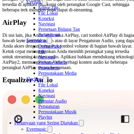
Evertag
tersedia di aplikasi didukung oleh perangkat Google Cast, sehingga
Editor Tag
beberapa trek mungkin tidak dapat di-streaming.
File Lokal
Koneksi
AirPlay
Navigasi
Pemetaan Bidang Tag
Pengaturan
Di sisi lain, jika Anda lebih suka AirPlay, cari tombol AirPlay di bagi
Evervideo
bawah layar pemutar audio atau di layar Pengaturan Audio, yang dap
Anda akses dengan mengetuk tombol volume di bagian bawah layar.
Daftar Putar
Ketuk cepat memungkinkan Anda memilih perangkat yang tersedia
File
untuk streaming konten audio. Aplikasi bahkan mendukung teknologi
Navigasi
AirPlay2, memungkinkan Anda berbagi konten audio ke beberapa
Pemutar Media
perangkat AirPlay secara bersamaan.
Pengaturan
Perpustakaan Media
Equalizer Audio
Flacbox
File Lokal
Koneksi
Navigasi
Pemutar Audio
Pengaturan
Perpustakaan Musik
Playlist
Pertanyaan yang Sering Diajukan
Evermusic