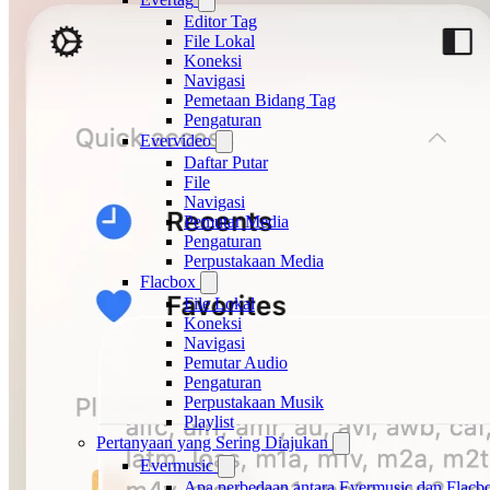
Editor Tag
File Lokal
Koneksi
Navigasi
Pemetaan Bidang Tag
Pengaturan
Evervideo
Daftar Putar
File
Navigasi
Pemutar Media
Pengaturan
Perpustakaan Media
Flacbox
File Lokal
Koneksi
Navigasi
Pemutar Audio
Pengaturan
Perpustakaan Musik
Playlist
Pertanyaan yang Sering Diajukan
Evermusic
Apa perbedaan antara Evermusic dan Flacb