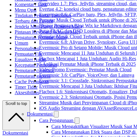
Evervideo 1.7: Plex, Jellyfin, streaming cloud, da
Komentar / Lirik
Evertag 4.2: koneksi cloud baru, pengaturan editor
Menu Opsi
Evermusic 8.6: CarPlay baru, Plex, Jellyfin, SFTP, 
Tindakan Pemutar Tambahan
Pemutar Musik Cloud Terbaik untuk iPhone di 20
Terbaru dan Favorit
Ekspor Postingan Blog Wix ke Markdown denga
Jendela Mini Player (Khusus Mac)
Putar FLAC dan DSD Lossless di iPhone dan Ma
Pintasan Keyboard (Khusus Mac)
Pemutar Musik Cloud Terbaik untuk iPhone dan i
Pengaturan Pemutar Audio
Evermusic 6.8: Aliyun Drive, Synology, Gaya UI
Umum
Evermusic Pro di Setapp Mobile: Musik Cloud un
Personalisasi
Evermusic Mencapai 11 Juta Unduhan di Seluruh
Pemuatan File
Flacbox Mencapai 1 Juta Unduhan: Audio Hi-Res
Equalizer Audio
5 Aplikasi Pemutar Musik iPhone Terbaik di 2025
Kecepatan Pemutaran
Video Promo Evermusic: Pemutar Musik Cloud
Pemutaran crossfade
Evermusic 3.6: CarPlay, VoiceOver, dan Lainnya
Pemutaran gapless
Evermusic 3.1: Crossfade, Sinkronisasi Perpusta
Cache Pemutaran
Evermusic Mencapai 3 Juta Unduhan: Ikhtisar Fitu
Timer Tidur
Flacbox 1.6: Sinkronisasi Otomatis, Equalizer,
Aksesibilitas
Evermusic 2.3: Sinkronisasi Otomatis, Posisi Pem
Streaming Musik dari Penyimpanan Cloud di iPh
Scroll to top
iOS Audio Streaming dengan AVAssetResourceLo
Dokumentasi
Cara Penggunaan
Cara Mengaktifkan Visualizer Musik Saat M
Cara Menggunakan Efek Suara dan DSP di F
Dokumentasi