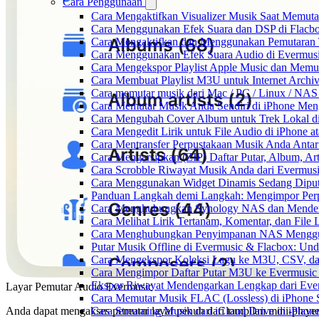
Cara Penggunaan
Cara Mengaktifkan Visualizer Musik Saat Memuta
Cara Menggunakan Efek Suara dan DSP di Flacbox
Cara Mengaktifkan dan Menggunakan Pemutaran 
Cara Menggunakan Efek Suara Audio di Evermusic
Cara Mengekspor Playlist Apple Music dan Memu
Cara Membuat Playlist M3U untuk Internet Archiv
Cara memutar musik dari Mac / PC / Linux / NA
Cara Memutar Musik Anda Sendiri di iPhone Me
Cara Mengubah Cover Album untuk Trek Lokal di
Cara Mengedit Lirik untuk File Audio di iPhone
Cara Mentransfer Perpustakaan Musik Anda Anta
Cara Mengarsipkan (ZIP) Daftar Putar, Album, Ar
Cara Scrobble Riwayat Musik Anda dari Evermusi
Cara Menggunakan Widget Dinamis Sedang Diputa
Panduan Langkah demi Langkah: Mengimpor Perp
Cara Menghubungkan Synology NAS dan Mendeng
Cara Melihat Lirik Tertanam, Komentar, dan Fil
Cara Menghubungkan Penyimpanan NAS Menggu
Putar Musik Offline di Evermusic & Flacbox: Und
Cara Mengekspor Koleksi Lagu ke M3U, CSV, da
Cara Mengimpor Daftar Putar M3U ke Evermusic
Ekspor Riwayat Mendengarkan Lengkap dari Ever
Layar Pemutar Audio Evermusic
Cara Memutar Musik FLAC (Lossless) di iPhone 
Anda dapat mengakses pemutar layar penuh dari tampilan mini-player
Cara Streaming Musik dari iCloud Drive di iPhon