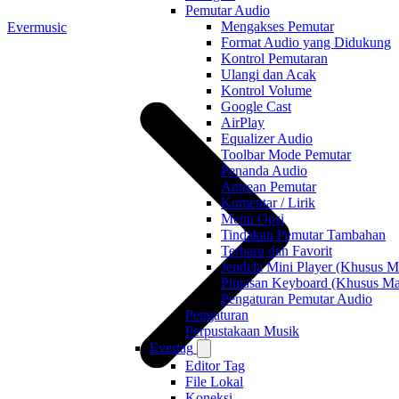
Pemutar Audio
Mengakses Pemutar
Evermusic
Format Audio yang Didukung
Kontrol Pemutaran
Ulangi dan Acak
Kontrol Volume
Google Cast
AirPlay
Equalizer Audio
Toolbar Mode Pemutar
Penanda Audio
Antrean Pemutar
Komentar / Lirik
Menu Opsi
Tindakan Pemutar Tambahan
Terbaru dan Favorit
Jendela Mini Player (Khusus M
Pintasan Keyboard (Khusus Ma
Pengaturan Pemutar Audio
Pengaturan
Perpustakaan Musik
Evertag
Editor Tag
File Lokal
Koneksi