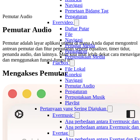
Navigasi
Pemetaan Bidang Tag
Pemutar Audio
Pengaturan
Evervideo
Pemutar Audio
Daftar Putar
File
Navigasi
Pemutar adalah layar aplikasi utama di mana Anda dapat mengontrol
Pemutar Media
antrean pemutar dan fitur pemutaran seperti equalizer, timer tidur,
Pengaturan
penanda audio, dan lainnya. Mari kita lihat lebih dekat cara menaviga
Perpustakaan Media
dan menggunakan fungsi-fungsi ini.
Flacbox
File Lokal
Mengakses Pemutar
Koneksi
Navigasi
Pemutar Audio
Pengaturan
Perpustakaan Musik
Playlist
Pertanyaan yang Sering Diajukan
Evermusic
Apa perbedaan antara Evermusic dan
Apa perbedaan antara Evermusic da
Evertag
Apa perbedaan antara Evertag dan E