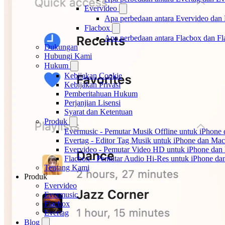
Evervideo
Apa perbedaan antara Evervideo dan
Flacbox
Apa perbedaan antara Flacbox dan F
Dukungan
Hubungi Kami
Hukum
Kebijakan Cookie
Kebijakan Privasi
Pemberitahuan Hukum
Perjanjian Lisensi
Syarat dan Ketentuan
Produk
Evermusic - Pemutar Musik Offline untuk iPhone
Evertag - Editor Tag Musik untuk iPhone dan Mac
Evervideo - Pemutar Video HD untuk iPhone dan
Flacbox - Pemutar Audio Hi-Res untuk iPhone d
Tentang Kami
Produk
Evervideo
Evermusic
Flacbox
Evertag
Blog