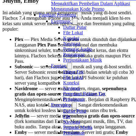
Jellyfin, Emby
Mengaktifkan Pembelian Dalam Aplikasi
Menggunakan Kode Promo
Ini adalah yang utama untuk penggemar musik yang di-host sendiri.
Panduan Pengguna
Flacbox 7.4 mengubah iPhone atau Mac Anda menjadi klien hi-res
Evermusic
kelas satu untuk server media open-source dan freemium yang paling
Daftar Putar
populer:
File Lokal
Koneksi
Plex
— Plex Media Server
gratis
untuk diunduh dan dijalanka
Navigasi
Langganan
Plex Pass
bersifat opsional dan membuka
Pemutar Audio
sinkronisasi seluler, transcoding perangkat keras, dan ekstra
Pengaturan
lainnya. Flacbox bekerja dengan pustaka gratis maupun Plex
Perpustakaan Musik
Pass.
Evertag
Subsonic
— server streaming musik asli yang di-host sendiri.
Editor Tag
Server Subsonic resmi
berbayar
($1/bulan setelah uji coba 30
File Lokal
hari), dan Flacbox juga berbicara API Subsonic ke puluhan
Koneksi
server yang kompatibel.
Navigasi
Navidrome
— server musik modern, ringan,
sepenuhnya
Pemetaan Bidang Tag
gratis dan open-source
yang ditulis dalam Go.
Pengaturan
Mengimplementasikan API Subsonic. Berjalan di Raspberry Pi
NAS, atau kotak Linux apa pun. Sangat direkomendasikan
Evervideo
untuk koleksi lossless hingga beberapa ratus ribu trek.
Daftar Putar
Jellyfin
— server media
sepenuhnya gratis dan open-source
File
(fork komunitas dari Emby). Menangani musik, film, TV, dan
Navigasi
buku audio. Tanpa akun, tanpa telemetri, tanpa langganan.
Pemutar Media
Emby
— server media
freemium
. Server inti gratis;
Emby
Pengaturan