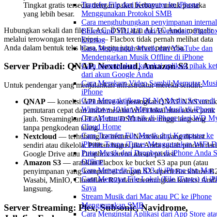
Transfer File dari Komputer ke iPhone
Tingkat gratis tersedia dengan paket berbayar untuk pustaka
Menggunakan Protokol SMB
yang lebih besar.
Cara menghubungkan penyimpanan internal
Hubungkan sekali dan file FLAC, DSD, atau ALAC Anda mengalir
Bluesound VAULT dari Evermusic, Flacbox
melalui terowongan terenkripsi — Flacbox tidak pernah melihat data
Evertag
Anda dalam bentuk teks biasa, begitu juga server penyedia.
Cara Mengunduh Musik dari YouTube dan
Mendengarkan Musik Offline di iPhone
Server Pribadi: QNAP, Nextcloud, Amazon S3
Cara memutuskan koneksi aplikasi pihak ket
dari akun Google Anda
Cara Merekam Video Sambil Memutar Musi
Untuk pendengar yang menjalankan infrastruktur mereka sendiri:
iPhone
Cara Mengaktifkan DLNA Media Server di
QNAP
— koneksi API native ke perangkat QNAP NAS untuk
Windows 10 dan Memutar Musik di iPhone
pemutaran cepat dan andal melalui Wi-Fi lokal atau akses jarak
Cara Memutar Musik di iPhone dari WD M
jauh. Streamingkan FLAC dan DSD bitrate tinggi langsung
Cloud Home
tanpa pengkodean ulang.
Cara Transfer File Musik dari Komputer ke
Nextcloud
— terhubung ke instans Nextcloud yang di-host
iPhone Tanpa iTunes Menggunakan WiFi-D
sendiri atau dikelola. Pilihan bagus jika Anda sudah pindah dari
Putar Musik dari Dropbox di iPhone Anda S
Google Drive atau Dropbox karena alasan privasi.
Offline
Amazon S3
— arahkan Flacbox ke bucket S3 apa pun (atau
Cara Mengedit Tag ID3 di iPhone dan Mac
penyimpanan yang kompatibel dengan S3 seperti Backblaze B
Cara Memutar File Lokal (File iTunes) di i
Wasabi, MinIO, Cloudflare R2) dan streamingkan koleksi And
Saya
langsung.
Stream Musik dari Mac atau PC ke iPhone
Menggunakan SMB
Server Streaming: Plex, Subsonic, Navidrome,
Cara Menginstal Aplikasi dari App Store ata