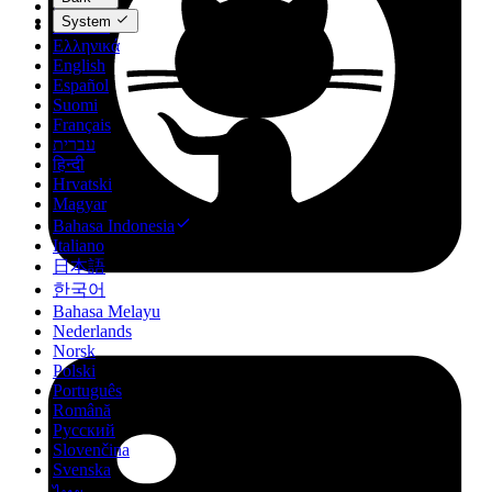
Dansk
System
Deutsch
Ελληνικά
English
Español
Suomi
Français
עברית
हिन्दी
Hrvatski
Magyar
Bahasa Indonesia
Italiano
日本語
한국어
Bahasa Melayu
Nederlands
Norsk
Polski
Português
Română
Русский
Slovenčina
Svenska