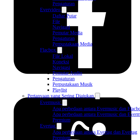
Pengaturan
Evervideo
Daftar Putar
File
Navigasi
Pemutar Media
Pengaturan
Perpustakaan Media
Flacbox
File Lokal
Koneksi
Navigasi
Pemutar Audio
Pengaturan
Perpustakaan Musik
Playlist
Pertanyaan yang Sering Diajukan
Evermusic
Apa perbedaan antara Evermusic dan Flacb
Apa perbedaan antara Evermusic dan Everm
Premium
Evertag
Apa perbedaan antara Evertag dan Evertag
Premium