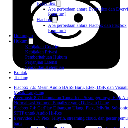
Evervideo
Apa perbedaan antara Evervideo dan Everv
Premium?
Flacbox
Apa perbedaan antara Flacbox dan Flacbox
Premium?
Dukungan
Hukum
Kebijakan Cookie
Kebijakan Privasi
Pemberitahuan Hukum
Perjanjian Lisensi
Syarat dan Ketentuan
Kontak
Tentang
Flacbox 7.6: Mesin Audio BASS Baru, Efek, DSP, dan Visuali
Musik Langsung
Evermusic 8.7: Pemutaran Tanpa Jeda Sesungguhnya, Efek Au
Normalisasi Volume, Equalizer yang Didesain Ulang
Flacbox 7.4: CarPlay Dibangun Ulang, Plex, Jellyfin, Subsonic
SFTP untuk Audio Hi-Res
Evervideo 1.7: Plex, Jellyfin, streaming cloud, dan gestur pemu
baru