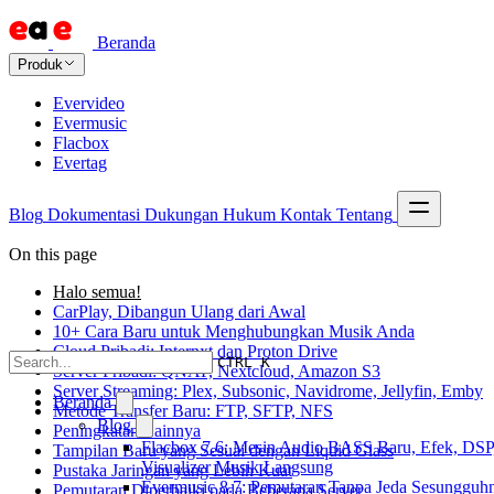
Beranda
Produk
Evervideo
Evermusic
Flacbox
Evertag
Blog
Dokumentasi
Dukungan
Hukum
Kontak
Tentang
On this page
Halo semua!
CarPlay, Dibangun Ulang dari Awal
10+ Cara Baru untuk Menghubungkan Musik Anda
Cloud Pribadi: Internxt dan Proton Drive
CTRL K
Server Pribadi: QNAP, Nextcloud, Amazon S3
Server Streaming: Plex, Subsonic, Navidrome, Jellyfin, Emby
Beranda
Metode Transfer Baru: FTP, SFTP, NFS
Blog
Peningkatan Lainnya
Flacbox 7.6: Mesin Audio BASS Baru, Efek, DSP
Tampilan Baru yang Sesuai dengan Liquid Glass
Visualizer Musik Langsung
Pustaka Jaringan yang Lebih Kuat
Evermusic 8.7: Pemutaran Tanpa Jeda Sesungguh
Pemutaran Diperbaiki pada Beberapa Server