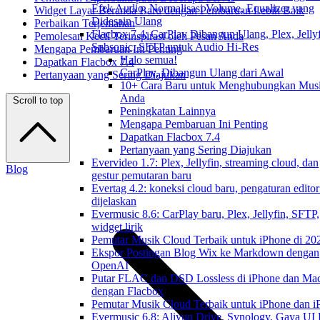
Efek Audio, Normalisasi Volume, Equalizer yang
Widget Layar Beranda Baru dengan Pembaruan Lebih Baik
Didesain Ulang
Perbaikan Terjemahan
Flacbox 7.4: CarPlay Dibangun Ulang, Plex, Jellyf
Pemolesan Kecil Terinspirasi oleh Pesan Anda
Subsonic, SFTP untuk Audio Hi-Res
Mengapa Pembaruan Ini Penting
Halo semua!
Dapatkan Flacbox 7.4
CarPlay, Dibangun Ulang dari Awal
Pertanyaan yang Sering Diajukan
10+ Cara Baru untuk Menghubungkan Mus
Anda
Scroll to top
Peningkatan Lainnya
Mengapa Pembaruan Ini Penting
Dapatkan Flacbox 7.4
Pertanyaan yang Sering Diajukan
Evervideo 1.7: Plex, Jellyfin, streaming cloud, dan
Blog
gestur pemutaran baru
Evertag 4.2: koneksi cloud baru, pengaturan editor
dijelaskan
Evermusic 8.6: CarPlay baru, Plex, Jellyfin, SFTP,
widget lirik
Pemutar Musik Cloud Terbaik untuk iPhone di 20
Ekspor Postingan Blog Wix ke Markdown dengan
OpenAI
Putar FLAC dan DSD Lossless di iPhone dan Ma
dengan Flacbox
Pemutar Musik Cloud Terbaik untuk iPhone dan i
Evermusic 6.8: Aliyun Drive, Synology, Gaya UI