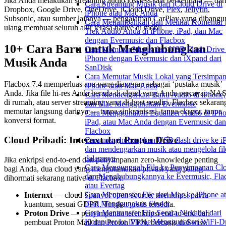
Jika Anda melakukan streaming audio lossless saat berkendara — dar
Cara Streaming Musik dari iCloud Drive di
Dropbox, Google Drive, OneDrive, iCloud Drive,
Plex
,
Jellyfin
,
iPhone atau Mac Anda
Subsonic, atau sumber lainnya — pengalaman CarPlay yang dibangu
Cara Menambahkan dan Melihat Komentar 
ulang membuat seluruh alur terasa native di mobil.
Trek Audio Anda di iPhone, iPad, dan Mac
dengan Evermusic dan Flacbox
10+ Cara Baru untuk Menghubungkan
Cara Memutar Musik dari USB Flash Drive 
iPhone dengan Evermusic dan iXpand dari
Musik Anda
SanDisk
Cara Memutar Musik Lokal yang Tersimpan
Flacbox 7.4 memperluas apa yang dianggap sebagai ‘pustaka musik’
iPhone atau Mac Anda
Anda. Jika file hi-res Anda berada di cloud yang Anda percayai, NA
Cara Mendengarkan Buku Audio di iPhone, 
di rumah, atau server streaming yang di-host sendiri, Flacbox sekaran
dan Mac Menggunakan Evermusic
memutar langsung darinya — tanpa sinkronisasi, tanpa ekspor, tanpa
Cara Menggunakan Equalizer Audio di iPho
konversi format.
iPad, atau Mac Anda dengan Evermusic dan
Flacbox
Cloud Pribadi: Internxt dan Proton Drive
Cara menghubungkan USB flash drive ke i
dan mendengarkan musik atau mengelola fil
dalamnya
Jika enkripsi end-to-end dan penyimpanan zero-knowledge penting
Cara Mengunggah File ke Penyimpanan Cl
bagi Anda, dua cloud yang mengutamakan privasi yang paling
dan Menghubungkannya ke Evermusic, Fla
dihormati sekarang native di Flacbox:
atau Evertag
Cara Mentransfer File dari Mac ke iPhone a
Internxt
— cloud Spanyol open-source, terenkripsi pasca-
iPad Menggunakan Finder
kuantum, sesuai GDPR. Tingkat gratis tersedia.
Cara Mentransfer File Secara Nirkabel dari
Proton Drive
— penyimpanan terenkripsi end-to-end dari
Komputer ke iPhone Menggunakan WiFi-Dr
pembuat Proton Mail dan Proton VPN, berbasis di Swiss.