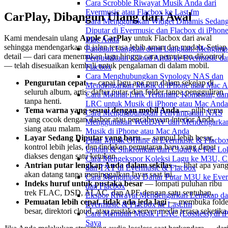
Cara Scrobble Riwayat Musik Anda dari
Evermusic atau Flacbox ke Last.fm
CarPlay, Dibangun Ulang dari Awal
Cara Menggunakan Widget Dinamis Sedan
Diputar di Evermusic dan Flacbox di iPhon
Kami mendesain ulang
Apple CarPlay
untuk Flacbox dari awal
Mac Anda
sehingga mendengarkan di jalan terasa lebih aman dan mudah. Setiap
Panduan Langkah demi Langkah: Mengimp
detail — dari cara menemukan lagu hingga cara pemutaran dikontrol
Perpustakaan iCloud Anda ke Evermusic da
— telah disesuaikan kembali untuk pengalaman di dalam mobil.
Flacbox
Cara Menghubungkan Synology NAS dan
Pengurutan cepat
— capai lagu apa pun dalam sekejap di
Mendengarkan Musik di iPhone atau Mac 
seluruh album, artis, daftar putar, dan folder tanpa pengguliran
Cara Melihat Lirik Tertanam, Komentar, dan
tanpa henti.
LRC untuk Musik di iPhone atau Mac Anda
Tema warna yang sesuai dengan mobil Anda
— pilih tema
Cara Menghubungkan Penyimpanan NAS
yang cocok dengan dasbor atau pencahayaan interior Anda,
Menggunakan WebDAV dan Mendengarka
siang atau malam.
Musik di iPhone atau Mac Anda
Layar Sedang Diputar yang baru
— sampul lebih besar,
Putar Musik Offline di Evermusic & Flacbo
kontrol lebih jelas, dan tindakan pemutaran baru yang dapat
Unduh & Sinkronkan dari Cloud ke File Lo
diakses dengan satu ketukan.
Cara Mengekspor Koleksi Lagu ke M3U, C
Antrian putar lengkap Anda dalam sekilas
— lihat apa yan
dan TXT di Evermusic & Flacbox
akan datang tanpa meninggalkan layar saat ini.
Cara Mengimpor Daftar Putar M3U ke Eve
Indeks huruf untuk pustaka besar
— lompati puluhan ribu
dan Flacbox
trek FLAC, DSD, ALAC, dan APE dengan satu sentuhan.
Ekspor Riwayat Mendengarkan Lengkap da
Pemuatan lebih cepat, tidak ada jeda lagi
— membuka folde
Evermusic & Flacbox ke Last.fm
besar, direktori cloud, atau pustaka server media terasa seketika
Cara Memutar Musik FLAC (Lossless) di i
Saya