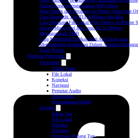
Cara Transfer File Musik dari Komputer ke iPhon
Tanpa iTunes Menggunakan WiFi-Drive
Putar Musik dari Dropbox di iPhone Anda Saat Of
Cara Mengedit Tag ID3 di iPhone dan Mac
Cara Memutar File Lokal (File iTunes) di iPhone 
Stream Musik dari Mac atau PC ke iPhone
Menggunakan SMB
Cara Menginstal Aplikasi dari App Store atau
Mengaktifkan Pembelian Dalam Aplikasi Menggu
Kode Promo
Panduan Pengguna
Evermusic
Daftar Putar
File Lokal
Koneksi
Navigasi
Pemutar Audio
Pengaturan
Perpustakaan Musik
Evertag
Editor Tag
File Lokal
Koneksi
Navigasi
Pemetaan Bidang Tag