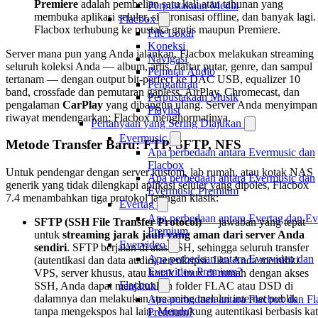
Premiere
adalah pembelian satu kali atau tahunan yang
Perpustakaan Media
membuka aplikasi seluler, sinkronisasi offline, dan banyak lagi.
Flacbox
Flacbox terhubung ke pustaka gratis maupun Premiere.
File Lokal
Koneksi
Server mana pun yang Anda jalankan, Flacbox melakukan streaming
Navigasi
seluruh koleksi Anda — album, artis, daftar putar, genre, dan sampul
Pemutar Audio
tertanam — dengan output bit-perfect ke DAC USB, equalizer 10
Pengaturan
band, crossfade dan pemutaran gapless, AirPlay, Chromecast, dan
Perpustakaan Musik
pengalaman
CarPlay
yang dibangun ulang. Server Anda menyimpan
Playlist
riwayat mendengarkan; Flacbox menghormatinya.
Pertanyaan yang Sering Diajukan
Evermusic
Metode Transfer Baru: FTP, SFTP, NFS
Apa perbedaan antara Evermusic dan
Flacbox
Untuk pendengar dengan server kustom, lab rumah, atau kotak NAS
Apa perbedaan antara Evermusic dan
generik yang tidak dilengkapi aplikasi seluler yang dipoles, Flacbox
Evermusic Premium
7.4 menambahkan tiga protokol jaringan klasik:
Evertag
Apa perbedaan antara Evertag dan Ev
SFTP (SSH File Transfer Protocol)
— jawaban yang tepat
Premium
untuk
streaming jarak jauh yang aman dari server Anda
Evervideo
sendiri
. SFTP berjalan di atas SSH, sehingga seluruh transfer
Apa perbedaan antara Evervideo dan
(autentikasi dan data audio) terenkripsi. Jika Anda memiliki
Evervideo Premium?
VPS, server khusus, atau kotak Linux di rumah dengan akses
Flacbox
SSH, Anda dapat menjatuhkan folder FLAC atau DSD di
dalamnya dan melakukan streaming melalui internet publik
Apa perbedaan antara Flacbox dan F
tanpa mengekspos hal lain. Mendukung autentikasi berbasis ka
Premium?