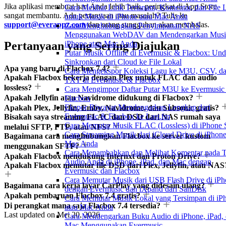
Jika aplikasi membuat hari Anda lebih baik, peringkat di App Store
Cara Melihat Lirik Tertanam, Komentar, dan File
sangat membantu. Ada pertanyaan atau masalah? Tulis ke
untuk Musik di iPhone atau Mac Anda
support@everappz.com
dan orang sungguhan akan membalas.
Cara Menghubungkan Penyimpanan NAS
Menggunakan WebDAV dan Mendengarkan Musi
iPhone atau Mac Anda
Pertanyaan yang Sering Diajukan
Putar Musik Offline di Evermusic & Flacbox: Un
Sinkronkan dari Cloud ke File Lokal
Apa yang baru di Flacbox 7.4?
Cara Mengekspor Koleksi Lagu ke M3U, CSV, d
Apakah Flacbox bekerja dengan Plex untuk FLAC dan audio
TXT di Evermusic & Flacbox
lossless?
Cara Mengimpor Daftar Putar M3U ke Evermusic
Apakah Jellyfin atau Navidrome didukung di Flacbox?
Flacbox
Ekspor Riwayat Mendengarkan Lengkap dari
Apakah Plex, Jellyfin, Emby, Navidrome, dan Subsonic gratis?
Evermusic & Flacbox ke Last.fm
Bisakah saya streaming FLAC dan DSD dari NAS rumah saya
Cara Memutar Musik FLAC (Lossless) di iPhone 
melalui SFTP, FTP, atau NFS?
Cara Streaming Musik dari iCloud Drive di iPhone
Bagaimana cara menghubungkan Flacbox ke server kustom
Mac Anda
menggunakan SFTP?
Cara Menambahkan dan Melihat Komentar pada T
Apakah Flacbox mendukung Internxt dan Proton Drive?
Audio Anda di iPhone, iPad, dan Mac dengan
Apakah Flacbox memutar file DSD dari Plex, Jellyfin, atau NAS
Evermusic dan Flacbox
Cara Memutar Musik dari USB Flash Drive di iP
Bagaimana cara kerja layar CarPlay yang didesain ulang?
dengan Evermusic dan iXpand dari SanDisk
Apakah pembaruan Flacbox 7.4 gratis?
Cara Memutar Musik Lokal yang Tersimpan di iP
Di perangkat mana saja Flacbox 7.4 tersedia?
atau Mac Anda
Last updated on
Mei 20, 2026
Cara Mendengarkan Buku Audio di iPhone, iPad,
Mac Menggunakan Evermusic