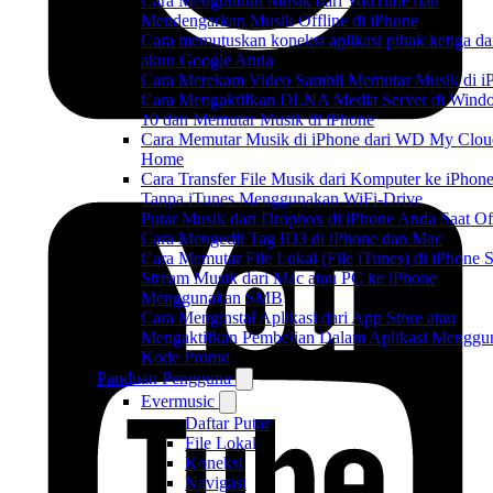
Cara Mengunduh Musik dari YouTube dan
Mendengarkan Musik Offline di iPhone
Cara memutuskan koneksi aplikasi pihak ketiga da
akun Google Anda
Cara Merekam Video Sambil Memutar Musik di i
Cara Mengaktifkan DLNA Media Server di Wind
10 dan Memutar Musik di iPhone
Cara Memutar Musik di iPhone dari WD My Clou
Home
Cara Transfer File Musik dari Komputer ke iPhon
Tanpa iTunes Menggunakan WiFi-Drive
Putar Musik dari Dropbox di iPhone Anda Saat Of
Cara Mengedit Tag ID3 di iPhone dan Mac
Cara Memutar File Lokal (File iTunes) di iPhone 
Stream Musik dari Mac atau PC ke iPhone
Menggunakan SMB
Cara Menginstal Aplikasi dari App Store atau
Mengaktifkan Pembelian Dalam Aplikasi Menggu
Kode Promo
Panduan Pengguna
Evermusic
Daftar Putar
File Lokal
Koneksi
Navigasi