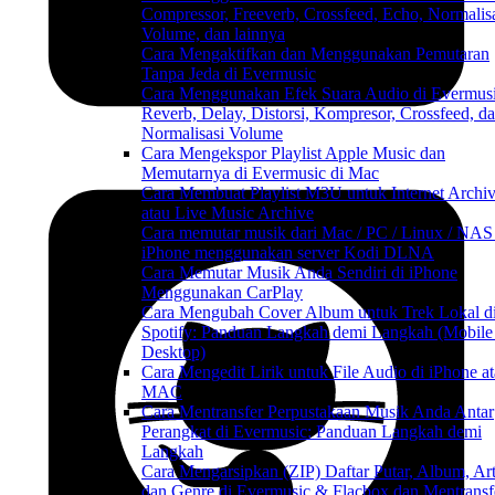
Compressor, Freeverb, Crossfeed, Echo, Normalis
Volume, dan lainnya
Cara Mengaktifkan dan Menggunakan Pemutaran
Tanpa Jeda di Evermusic
Cara Menggunakan Efek Suara Audio di Evermusi
Reverb, Delay, Distorsi, Kompresor, Crossfeed, d
Normalisasi Volume
Cara Mengekspor Playlist Apple Music dan
Memutarnya di Evermusic di Mac
Cara Membuat Playlist M3U untuk Internet Archi
atau Live Music Archive
Cara memutar musik dari Mac / PC / Linux / NAS
iPhone menggunakan server Kodi DLNA
Cara Memutar Musik Anda Sendiri di iPhone
Menggunakan CarPlay
Cara Mengubah Cover Album untuk Trek Lokal d
Spotify: Panduan Langkah demi Langkah (Mobile
Desktop)
Cara Mengedit Lirik untuk File Audio di iPhone a
MAC
Cara Mentransfer Perpustakaan Musik Anda Antar
Perangkat di Evermusic: Panduan Langkah demi
Langkah
Cara Mengarsipkan (ZIP) Daftar Putar, Album, Art
dan Genre di Evermusic & Flacbox dan Mentransf