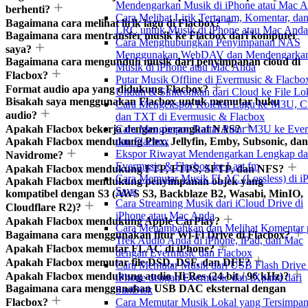
Mendengarkan Musik di iPhone atau Mac 
berhenti?
Cara Melihat Lirik Tertanam, Komentar, dan
Bagaimana cara melihat lirik lagu di Flacbox?
LRC untuk Musik di iPhone atau Mac Anda
Bagaimana cara mentransfer musik ke Flacbox dari komputer
Cara Menghubungkan Penyimpanan NAS
saya?
Menggunakan WebDAV dan Mendengarka
Bagaimana cara mengunduh musik dari penyimpanan cloud di
Musik di iPhone atau Mac Anda
Flacbox?
Putar Musik Offline di Evermusic & Flacbo
Format audio apa yang didukung Flacbox?
Unduh & Sinkronkan dari Cloud ke File Lo
Bisakah saya menggunakan Flacbox untuk memutar buku
Cara Mengekspor Koleksi Lagu ke M3U, C
audio?
dan TXT di Evermusic & Flacbox
Apakah Flacbox bekerja dengan perangkat NAS?
Cara Mengimpor Daftar Putar M3U ke Eve
Apakah Flacbox mendukung Plex, Jellyfin, Emby, Subsonic, dan
dan Flacbox
Ekspor Riwayat Mendengarkan Lengkap da
Navidrome?
Evermusic & Flacbox ke Last.fm
Apakah Flacbox mendukung FTP, FTPS, SFTP, dan NFS?
Cara Memutar Musik FLAC (Lossless) di i
Apakah Flacbox mendukung penyimpanan objek yang
Saya
kompatibel dengan S3 (AWS S3, Backblaze B2, Wasabi, MinIO,
Cara Streaming Musik dari iCloud Drive di
Cloudflare R2)?
iPhone atau Mac Anda
Apakah Flacbox mendukung Apple CarPlay?
Cara Menambahkan dan Melihat Komentar 
Bagaimana cara menggunakan fitur Wi-Fi Drive di Flacbox?
Trek Audio Anda di iPhone, iPad, dan Mac
Apakah Flacbox memutar FLAC di iPhone?
dengan Evermusic dan Flacbox
Apakah Flacbox memutar file DSD, DSF, dan DFF?
Cara Memutar Musik dari USB Flash Drive 
Apakah Flacbox mendukung audio Hi-Res (24-bit / 96 kHz)?
iPhone dengan Evermusic dan iXpand dari
Bagaimana cara menggunakan USB DAC eksternal dengan
SanDisk
Flacbox?
Cara Memutar Musik Lokal yang Tersimpan