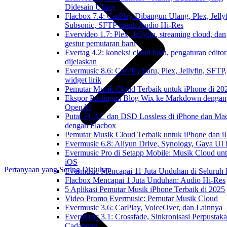
Didesain Ulang
Flacbox 7.4: CarPlay Dibangun Ulang, Plex, Jellyf
Subsonic, SFTP untuk Audio Hi-Res
Evervideo 1.7: Plex, Jellyfin, streaming cloud, dan
gestur pemutaran baru
Evertag 4.2: koneksi cloud baru, pengaturan editor
dijelaskan
Evermusic 8.6: CarPlay baru, Plex, Jellyfin, SFTP,
widget lirik
Pemutar Musik Cloud Terbaik untuk iPhone di 20
Ekspor Postingan Blog Wix ke Markdown dengan
OpenAI
Putar FLAC dan DSD Lossless di iPhone dan Ma
dengan Flacbox
Pemutar Musik Cloud Terbaik untuk iPhone dan i
Evermusic 6.8: Aliyun Drive, Synology, Gaya UI
Evermusic Pro di Setapp Mobile: Musik Cloud un
iOS
Pertanyaan yang Sering Diajukan
Evermusic Mencapai 11 Juta Unduhan di Seluruh
Flacbox Mencapai 1 Juta Unduhan: Audio Hi-Res
5 Aplikasi Pemutar Musik iPhone Terbaik di 2025
Video Promo Evermusic: Pemutar Musik Cloud
Evermusic 3.6: CarPlay, VoiceOver, dan Lainnya
Evermusic 3.1: Crossfade, Sinkronisasi Perpustak
Cadangan