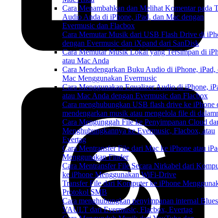
Cara Menambahkan dan Melihat Komentar pada T
Audio Anda di iPhone, iPad, dan Mac dengan
Evermusic dan Flacbox
Cara Memutar Musik dari USB Flash Drive di iP
dengan Evermusic dan iXpand dari SanDisk
Cara Memutar Musik Lokal yang Tersimpan di iP
atau Mac Anda
Cara Mendengarkan Buku Audio di iPhone, iPad,
Mac Menggunakan Evermusic
Cara Menggunakan Equalizer Audio di iPhone, iP
atau Mac Anda dengan Evermusic dan Flacbox
Cara menghubungkan USB flash drive ke iPhone 
mendengarkan musik atau mengelola file di dalam
Cara Mengunggah File ke Penyimpanan Cloud da
Menghubungkannya ke Evermusic, Flacbox, atau
Evertag
Cara Mentransfer File dari Mac ke iPhone atau iP
Menggunakan Finder
Cara Mentransfer File Secara Nirkabel dari Kompu
ke iPhone Menggunakan WiFi-Drive
Transfer File dari Komputer ke iPhone Mengguna
Protokol SMB
Cara menghubungkan penyimpanan internal Blue
VAULT dari Evermusic, Flacbox, Evertag