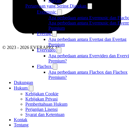
Playlist
Pertanyaan yang Sering Diajukan
Evermusic
Apa perbedaan antara Evermusic dan Flacb
Apa perbedaan antara Evermusic dan Everm
Premium
Evertag
Apa perbedaan antara Evertag dan Evertag
Premium
© 2023 - 2026 EVERAPPZ SL
Evervideo
Apa perbedaan antara Evervideo dan Everv
Premium?
Flacbox
Apa perbedaan antara Flacbox dan Flacbox
Premium?
Dukungan
Hukum
Kebijakan Cookie
Kebijakan Privasi
Pemberitahuan Hukum
Perjanjian Lisensi
Syarat dan Ketentuan
Kontak
Tentang