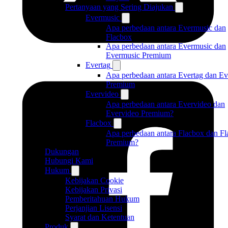
Pertanyaan yang Sering Diajukan
Evermusic
Apa perbedaan antara Evermusic dan
Flacbox
Apa perbedaan antara Evermusic dan
Evermusic Premium
Evertag
Apa perbedaan antara Evertag dan Ev
Premium
Evervideo
Apa perbedaan antara Evervideo dan
Evervideo Premium?
Flacbox
Apa perbedaan antara Flacbox dan F
Premium?
Dukungan
Hubungi Kami
Hukum
Kebijakan Cookie
Kebijakan Privasi
Pemberitahuan Hukum
Perjanjian Lisensi
Syarat dan Ketentuan
Produk