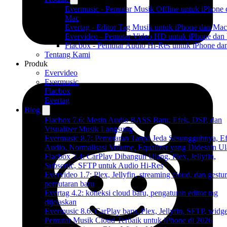
Evermusic - Pemutar Musik Offline untuk iPhone 
Mac
Evertag - Editor Tag Musik untuk iPhone dan Mac
Evervideo - Pemutar Video HD untuk iPhone dan
Flacbox - Pemutar Audio Hi-Res untuk iPhone d
Tentang Kami
Produk
Evervideo
Evermusic
Flacbox
Evertag
Blog
Flacbox 7.6: Mesin Audio BASS Baru, Efek, DSP, dan
Visualizer Musik Langsung
Evermusic 8.7: Pemutaran Tanpa Jeda Sesungguhnya, E
Audio, Normalisasi Volume, Equalizer yang Didesain U
Flacbox 7.4: CarPlay Dibangun Ulang, Plex, Jellyfin,
Subsonic, SFTP untuk Audio Hi-Res
Evervideo 1.7: Plex, Jellyfin, streaming cloud, dan gestur
pemutaran baru
Evertag 4.2: koneksi cloud baru, pengaturan editor tag
dijelaskan
Evermusic 8.6: CarPlay baru, Plex, Jellyfin, SFTP, widget
Pemutar Musik Cloud Terbaik untuk iPhone di 2026