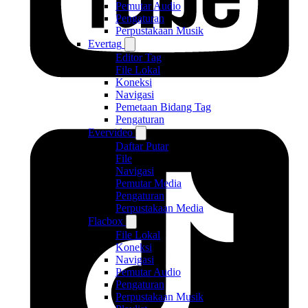
Pemutar Audio
Pengaturan
Perpustakaan Musik
Evertag
Editor Tag
File Lokal
Koneksi
Navigasi
Pemetaan Bidang Tag
Pengaturan
Evervideo
Daftar Putar
File
Navigasi
Pemutar Media
Pengaturan
Perpustakaan Media
Flacbox
File Lokal
Koneksi
Navigasi
Pemutar Audio
Pengaturan
Perpustakaan Musik