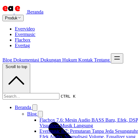
Beranda
Produk
Evervideo
Evermusic
Flacbox
Evertag
Blog
Dokumentasi
Dukungan
Hukum
Kontak
Tentang
Scroll to top
Dokumentasi
CTRL K
Beranda
Blog
Flacbox 7.6: Mesin Audio BASS Baru, Efek, DSP
Visualizer Musik Langsung
Evermusic 8.7: Pemutaran Tanpa Jeda Sesungguh
Efek Audio, Normalisasi Volume, Equalizer yang