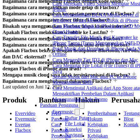
Bagaimana cara melindungi Flacbox dengan kode sandi?
Cara Merekam Video Sambil Memutar Musi
Bagaimana cara mengaktifkan mode gelap di Flacbox?
iPhone
Bagaimana cara mengubah kecepatan pemutaran di Flacbox?
Cara Mengaktifkan DLNA Media Server di
Bagaimana cara mengatur timer tidur di Flacbox?
Windows 10 dan Memutar Musik di iPhone
Bisakah saya menggunakan Flacbox tanpa koneksi internet?
Cara Memutar Musik di iPhone dari WD M
Cloud Home
Apakah Flacbox melakukan scrobble ke Last.fm?
Cara Transfer File Musik dari Komputer ke
Bagaimana cara mengubah bahasa antarmuka Flacbox?
iPhone Tanpa iTunes Menggunakan WiFi-D
Bagaimana cara mencari lagu, album, atau artis di Flacbox?
Putar Musik dari Dropbox di iPhone Anda S
Apakah Flacbox bekerja dengan headphone Bluetooth, AirPods,
Offline
dan DAC eksternal?
Cara Mengedit Tag ID3 di iPhone dan Mac
Bagaimana cara menggunakan flash drive USB atau kartu SD
Cara Memutar File Lokal (File iTunes) di i
dengan Flacbox di iPhone atau iPad?
Saya
Mengapa musik cloud saya tidak tersinkronisasi di Flacbox?
Stream Musik dari Mac atau PC ke iPhone
Bagaimana cara menghubungi dukungan Flacbox?
Menggunakan SMB
Last updated on
Juni 12, 2025
Cara Menginstal Aplikasi dari App Store ata
Mengaktifkan Pembelian Dalam Aplikasi
Produk
Bantuan
Hukum
Perusah
Menggunakan Kode Promo
Panduan Pengguna
Evermusic
Evervideo
FAQ
Pemberitahuan
Tentang
Daftar Putar
Evermusic
Panduan
Hukum
Blog
File Lokal
Evertag
Cara
Kebijakan
Kontak
Koneksi
Flacbox
Panduan
Privasi
Navigasi
Pengguna
Kebijakan