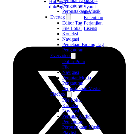
Pemutar Audio
Hubungi
Cookie
Pengaturan
dukungan
Syarat
Perpustakaan Musik
dan
Evertag
Ketentuan
Perjanjian
Editor Tag
Lisensi
File Lokal
Koneksi
Navigasi
Pemetaan Bidang Tag
Pengaturan
Evervideo
Daftar Putar
File
Navigasi
Pemutar Media
Pengaturan
Perpustakaan Media
Flacbox
File Lokal
Koneksi
Navigasi
Pemutar Audio
Pengaturan
Perpustakaan Musik
Playlist