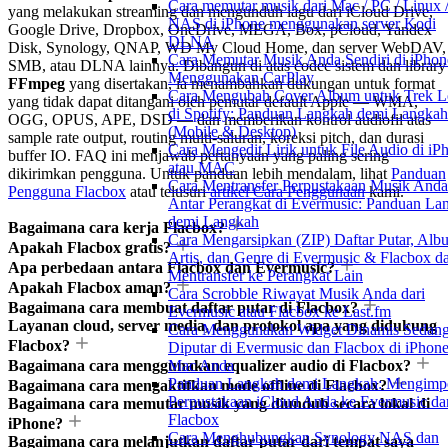
Cara memutar musik dari Mac / PC / Linux 
yang melakukan streaming dan mengunduh lagu dari iCloud Drive,
NAS di iPhone menggunakan server Kodi
Google Drive, Dropbox, OneDrive, MEGA, Box, pCloud, Yandex
DLNA
Disk, Synology, QNAP, WD My Cloud Home, dan server WebDAV,
Cara Memutar Musik Anda Sendiri di iPhon
SMB, atau DLNA lainnya. Dibangun di atas codec sistem dan library
Menggunakan CarPlay
FFmpeg
yang disertakan, ia menambahkan dukungan untuk format
Cara Mengubah Cover Album untuk Trek L
yang tidak dapat ditangani oleh pemutar default Apple — WMA,
di Spotify: Panduan Langkah demi Langkah
OGG, OPUS, APE, DSD — dan memberikan kontrol audiofil atas
(Mobile & Desktop)
sample rate output, routing multi-saluran, koreksi pitch, dan durasi
Cara Mengedit Lirik untuk File Audio di iP
buffer IO. FAQ ini menjawab pertanyaan yang paling sering
atau MAC
dikirimkan pengguna. Untuk panduan lebih mendalam, lihat
Panduan
Cara Mentransfer Perpustakaan Musik Anda
Pengguna Flacbox
atau telusuri
artikel Cara Penggunaan
kami.
Antar Perangkat di Evermusic: Panduan La
demi Langkah
Bagaimana cara kerja Flacbox?
Cara Mengarsipkan (ZIP) Daftar Putar, Alb
Apakah Flacbox gratis?
Artis, dan Genre di Evermusic & Flacbox d
Apa perbedaan antara Flacbox dan Evermusic?
Mentransfer ke Perangkat Lain
Apakah Flacbox aman?
Cara Scrobble Riwayat Musik Anda dari
Bagaimana cara membuat daftar putar di Flacbox?
Evermusic atau Flacbox ke Last.fm
Layanan cloud, server media, dan protokol apa yang didukung
Cara Menggunakan Widget Dinamis Sedan
Flacbox?
Diputar di Evermusic dan Flacbox di iPhon
Bagaimana cara menggunakan equalizer audio di Flacbox?
Mac Anda
Panduan Langkah demi Langkah: Mengimp
Bagaimana cara mengaktifkan mode offline di Flacbox?
Perpustakaan iCloud Anda ke Evermusic da
Bagaimana cara memutar musik yang diunduh secara lokal di
Flacbox
iPhone?
Cara Menghubungkan Synology NAS dan
Bagaimana cara melanjutkan daftar putar dari tempat saya