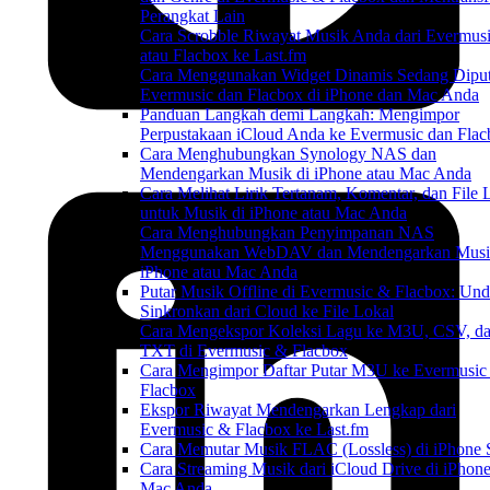
Perangkat Lain
Cara Scrobble Riwayat Musik Anda dari Evermus
atau Flacbox ke Last.fm
Cara Menggunakan Widget Dinamis Sedang Diput
Evermusic dan Flacbox di iPhone dan Mac Anda
Panduan Langkah demi Langkah: Mengimpor
Perpustakaan iCloud Anda ke Evermusic dan Fla
Cara Menghubungkan Synology NAS dan
Mendengarkan Musik di iPhone atau Mac Anda
Cara Melihat Lirik Tertanam, Komentar, dan File
untuk Musik di iPhone atau Mac Anda
Cara Menghubungkan Penyimpanan NAS
Menggunakan WebDAV dan Mendengarkan Musi
iPhone atau Mac Anda
Putar Musik Offline di Evermusic & Flacbox: Un
Sinkronkan dari Cloud ke File Lokal
Cara Mengekspor Koleksi Lagu ke M3U, CSV, d
TXT di Evermusic & Flacbox
Cara Mengimpor Daftar Putar M3U ke Evermusic
Flacbox
Ekspor Riwayat Mendengarkan Lengkap dari
Evermusic & Flacbox ke Last.fm
Cara Memutar Musik FLAC (Lossless) di iPhone 
Cara Streaming Musik dari iCloud Drive di iPhone
Mac Anda