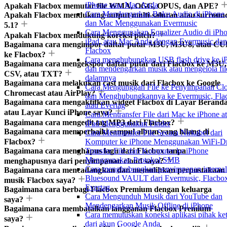
iPhone atau Mac Anda
Apakah Flacbox memutar file WMA, OGG, OPUS, dan APE?
Cara Mendengarkan Buku Audio di iPhone, 
Apakah Flacbox mendukung output multi-saluran atau surroun
dan Mac Menggunakan Evermusic
5.1?
Cara Menggunakan Equalizer Audio di iPho
Apakah Flacbox mendukung koreksi pitch?
iPad, atau Mac Anda dengan Evermusic dan
Bagaimana cara mengimpor daftar putar M3U, M3U8, atau C
Flacbox
ke Flacbox?
Cara menghubungkan USB flash drive ke i
Bagaimana cara mengekspor daftar putar dari Flacbox ke M3U,
dan mendengarkan musik atau mengelola fil
CSV, atau TXT?
dalamnya
Bagaimana cara melakukan cast musik dari Flacbox ke Google
Cara Mengunggah File ke Penyimpanan Cl
Chromecast atau AirPlay?
dan Menghubungkannya ke Evermusic, Fla
Bagaimana cara mengaktifkan widget Flacbox di Layar Berand
atau Evertag
atau Layar Kunci iPhone saya?
Cara Mentransfer File dari Mac ke iPhone a
Bagaimana cara mengedit tag MP3 dari Flacbox?
iPad Menggunakan Finder
Bagaimana cara memperbaiki sampul album yang hilang di
Cara Mentransfer File Secara Nirkabel dari
Flacbox?
Komputer ke iPhone Menggunakan WiFi-Dr
Bagaimana cara menghapus lagu dari Flacbox tanpa
Transfer File dari Komputer ke iPhone
Menggunakan Protokol SMB
menghapusnya dari penyimpanan cloud saya?
Cara menghubungkan penyimpanan internal
Bagaimana cara mencadangkan dan memulihkan perpustakaan
Bluesound VAULT dari Evermusic, Flacbox
musik Flacbox saya?
Evertag
Bagaimana cara berbagi Flacbox Premium dengan keluarga
Cara Mengunduh Musik dari YouTube dan
saya?
Mendengarkan Musik Offline di iPhone
Bagaimana cara membatalkan langganan Flacbox Premium
Cara memutuskan koneksi aplikasi pihak ket
saya?
dari akun Google Anda