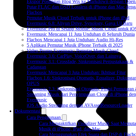
Ekspor Postingan Blog Wix ke Markdown dengan Ope
Putar FLAC dan DSD Lossless di iPhone dan Mac deng
Flacbox
Pemutar Musik Cloud Terbaik untuk iPhone dan iPad
Evermusic 6.8: Aliyun Drive, Synology, Gaya UI Baru
Evermusic Pro di Setapp Mobile: Musik Cloud untuk iO
Evermusic Mencapai 11 Juta Unduhan di Seluruh Dunia
Flacbox Mencapai 1 Juta Unduhan: Audio Hi-Res
5 Aplikasi Pemutar Musik iPhone Terbaik di 2025
Video Promo Evermusic: Pemutar Musik Cloud
Evermusic 3.6: CarPlay, VoiceOver, dan Lainnya
Evermusic 3.1: Crossfade, Sinkronisasi Perpustakaan &
Cadangan
Evermusic Mencapai 3 Juta Unduhan: Ikhtisar Fitur
Flacbox 1.6: Sinkronisasi Otomatis, Equalizer, Dukunga
OPUS
Evermusic 2.3: Sinkronisasi Otomatis, Posisi Pemutaran
Streaming Musik dari Penyimpanan Cloud di iPhone de
Evermusic
iOS Audio Streaming dengan AVAssetResourceLoader
Dokumentasi
Cara Penggunaan
Cara Mengaktifkan Visualizer Musik Saat Memuta
Musik di iPhone, iPad, dan Mac
Cara Menggunakan Efek Suara dan DSP di Flacbo