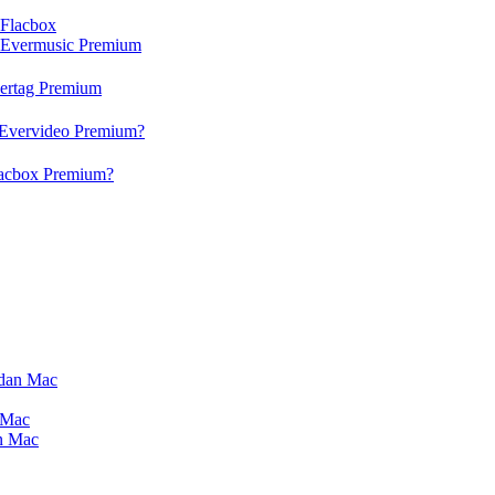
 Flacbox
n Evermusic Premium
vertag Premium
 Evervideo Premium?
lacbox Premium?
 dan Mac
 Mac
an Mac