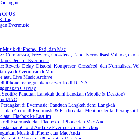
 Cadangan
gan OPUS
 & Tag
ngan Evermusic
r Musik di iPhone, iPad, dan Mac
: Compressor, Freeverb, Crossfeed, Echo, Normalisasi Volume, dan l
Tanpa Jeda di Evermusic
: Reverb, Delay, Distorsi, Kompresor, Crossfeed, dan Normalisasi V
tarnya di Evermusic di Mac
e atau Live Music Archive
S di iPhone menggunakan server Kodi DLNA
nggunakan CarPlay
 Spotify: Panduan Langkah demi Langkah (Mobile & Desktop)
 atau MAC
r Perangkat di Evermusic: Panduan Langkah demi Langkah
tis, dan Genre di Evermusic & Flacbox dan Mentransfer ke Perangkat 
c atau Flacbox ke Last.fm
r di Evermusic dan Flacbox di iPhone dan Mac Anda
ustakaan iCloud Anda ke Evermusic dan Flacbox
arkan Musik di iPhone atau Mac Anda
e LRC untuk Musik di iPhone atau Mac Anda