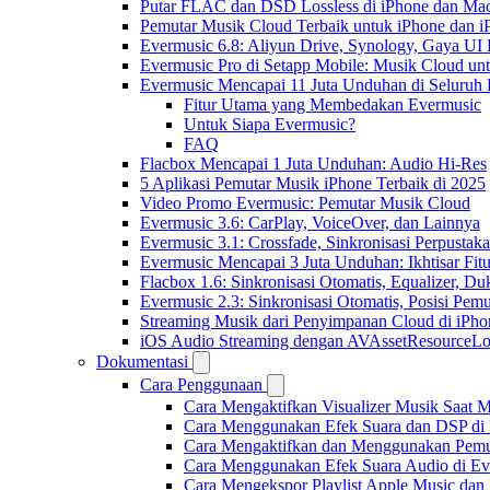
Putar FLAC dan DSD Lossless di iPhone dan Ma
Pemutar Musik Cloud Terbaik untuk iPhone dan i
Evermusic 6.8: Aliyun Drive, Synology, Gaya UI
Evermusic Pro di Setapp Mobile: Musik Cloud un
Evermusic Mencapai 11 Juta Unduhan di Seluruh
Fitur Utama yang Membedakan Evermusic
Untuk Siapa Evermusic?
FAQ
Flacbox Mencapai 1 Juta Unduhan: Audio Hi-Res
5 Aplikasi Pemutar Musik iPhone Terbaik di 2025
Video Promo Evermusic: Pemutar Musik Cloud
Evermusic 3.6: CarPlay, VoiceOver, dan Lainnya
Evermusic 3.1: Crossfade, Sinkronisasi Perpusta
Evermusic Mencapai 3 Juta Unduhan: Ikhtisar Fitu
Flacbox 1.6: Sinkronisasi Otomatis, Equalizer,
Evermusic 2.3: Sinkronisasi Otomatis, Posisi Pem
Streaming Musik dari Penyimpanan Cloud di iPh
iOS Audio Streaming dengan AVAssetResourceLo
Dokumentasi
Cara Penggunaan
Cara Mengaktifkan Visualizer Musik Saat M
Cara Menggunakan Efek Suara dan DSP di F
Cara Mengaktifkan dan Menggunakan Pemut
Cara Menggunakan Efek Suara Audio di Ever
Cara Mengekspor Playlist Apple Music dan