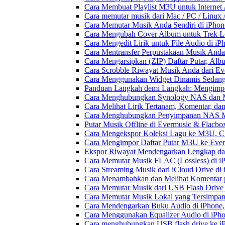
Cara Membuat Playlist M3U untuk Internet 
Cara memutar musik dari Mac / PC / Linu
Cara Memutar Musik Anda Sendiri di iPho
Cara Mengubah Cover Album untuk Trek Lo
Cara Mengedit Lirik untuk File Audio di i
Cara Mentransfer Perpustakaan Musik Anda
Cara Mengarsipkan (ZIP) Daftar Putar, Alb
Cara Scrobble Riwayat Musik Anda dari Eve
Cara Menggunakan Widget Dinamis Sedang 
Panduan Langkah demi Langkah: Mengimpor
Cara Menghubungkan Synology NAS dan M
Cara Melihat Lirik Tertanam, Komentar, da
Cara Menghubungkan Penyimpanan NAS M
Putar Musik Offline di Evermusic & Flacbo
Cara Mengekspor Koleksi Lagu ke M3U, C
Cara Mengimpor Daftar Putar M3U ke Ever
Ekspor Riwayat Mendengarkan Lengkap dar
Cara Memutar Musik FLAC (Lossless) di i
Cara Streaming Musik dari iCloud Drive di
Cara Menambahkan dan Melihat Komentar p
Cara Memutar Musik dari USB Flash Drive 
Cara Memutar Musik Lokal yang Tersimpan
Cara Mendengarkan Buku Audio di iPhone
Cara Menggunakan Equalizer Audio di iPho
Cara menghubungkan USB flash drive ke iP