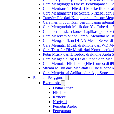
Cara Mengunggah File ke Penyimpanan Clo
Cara Mentransfer File dari Mac ke iPhone 
Cara Mentransfer File Secara Nirkabel da
Transfer File dari Komputer ke iPhone Me
Cara menghubungkan penyimpanan internal
Cara Mengunduh Musik dari YouTube dan M
Cara memutuskan koneksi aplikasi pihak ke
Cara Merekam Video Sambil Memutar Musi
Cara Mengaktifkan DLNA Media Server di
Cara Memutar Musik di iPhone dari WD 
Cara Transfer File Musik dari Komputer k
Putar Musik dari Dropbox di iPhone Anda S
Cara Mengedit Tag ID3 di iPhone dan Mac
Cara Memutar File Lokal (File iTunes) di i
Stream Musik dari Mac atau PC ke iPhon
Cara Menginstal Aplikasi dari App Store 
Panduan Pengguna
Evermusic
Daftar Putar
File Lokal
Koneksi
Navigasi
Pemutar Audio
Pengaturan