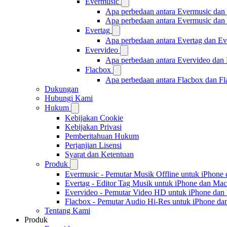
Evermusic
Apa perbedaan antara Evermusic dan
Apa perbedaan antara Evermusic da
Evertag
Apa perbedaan antara Evertag dan E
Evervideo
Apa perbedaan antara Evervideo dan
Flacbox
Apa perbedaan antara Flacbox dan F
Dukungan
Hubungi Kami
Hukum
Kebijakan Cookie
Kebijakan Privasi
Pemberitahuan Hukum
Perjanjian Lisensi
Syarat dan Ketentuan
Produk
Evermusic - Pemutar Musik Offline untuk iPhone
Evertag - Editor Tag Musik untuk iPhone dan Mac
Evervideo - Pemutar Video HD untuk iPhone dan
Flacbox - Pemutar Audio Hi-Res untuk iPhone d
Tentang Kami
Produk