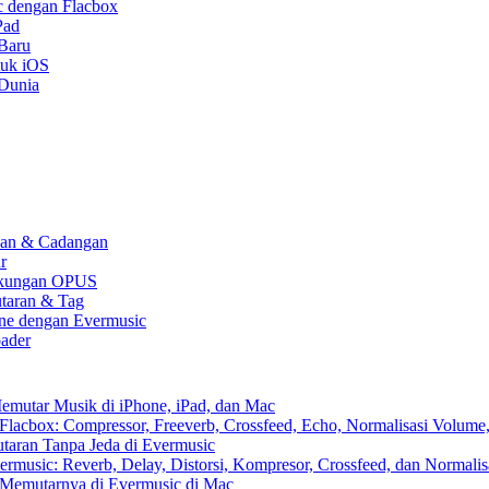
c dengan Flacbox
Pad
 Baru
tuk iOS
 Dunia
kaan & Cadangan
r
 Dukungan OPUS
utaran & Tag
one dengan Evermusic
ader
emutar Musik di iPhone, iPad, dan Mac
lacbox: Compressor, Freeverb, Crossfeed, Echo, Normalisasi Volume,
aran Tanpa Jeda di Evermusic
music: Reverb, Delay, Distorsi, Kompresor, Crossfeed, dan Normali
 Memutarnya di Evermusic di Mac