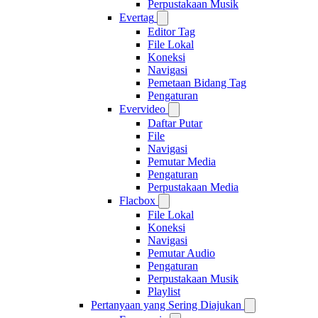
Perpustakaan Musik
Evertag
Editor Tag
File Lokal
Koneksi
Navigasi
Pemetaan Bidang Tag
Pengaturan
Evervideo
Daftar Putar
File
Navigasi
Pemutar Media
Pengaturan
Perpustakaan Media
Flacbox
File Lokal
Koneksi
Navigasi
Pemutar Audio
Pengaturan
Perpustakaan Musik
Playlist
Pertanyaan yang Sering Diajukan