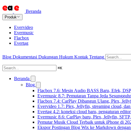
Beranda
Produk
Evervideo
Evermusic
Flacbox
Evertag
Blog
Dokumentasi
Dukungan
Hukum
Kontak
Tentang
⌘
K
Beranda
Blog
Flacbox 7.6: Mesin Audio BASS Baru, Efek, DSP,
Evermusic 8.7: Pemutaran Tanpa Jeda Sesungguhn
Flacbox 7.4: CarPlay Dibangun Ulang, Plex, Jell
Evervideo 1.7: Plex, Jellyfin, streaming cloud, da
Evertag 4.2: koneksi cloud baru, pengaturan editor
Evermusic 8.6: CarPlay baru, Plex, Jellyfin, SFTP, 
Pemutar Musik Cloud Terbaik untuk iPhone di 20
Ekspor Postingan Blog Wix ke Markdown denga