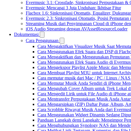
Evermusic 3.1: Crossfade, Sinkronisasi Perpustakaan &
Evermusic Mencapai 3 Juta Unduhan: Ikhtisar Fitur
Flacbox 1.6: Sinkronisasi Otomatis, Equalizer, Dukun
Evermusic 2.3: Sinkronisasi Otomatis, Posisi Pemutaran
Streaming Musik dari Penyimpanan Cloud di iPhone de
iOS Audio Streaming dengan AVAssetResourceLoader
Dokumentasi
Cara Penggunaan
Cara Mengaktifkan Visualizer Musik Saat Memuta
Cara Menggunakan Efek Suara dan DSP di Flacbox
Cara Mengaktifkan dan Menggunakan Pemutaran 
Cara Menggunakan Efek Suara Audio di Evermusic
Cara Mengekspor Playlist Apple Music dan Memu
Cara Membuat Playlist M3U untuk Internet Archiv
Cara memutar musik dari Mac / PC / Linux / NA
Cara Memutar Musik Anda Sendiri di iPhone Me
Cara Mengubah Cover Album untuk Trek Lokal di
Cara Mengedit Lirik untuk File Audio di iPhone
Cara Mentransfer Perpustakaan Musik Anda Anta
Cara Mengarsipkan (ZIP) Daftar Putar, Album, Ar
Cara Scrobble Riwayat Musik Anda dari Evermusi
Cara Menggunakan Widget Dinamis Sedang Diputa
Panduan Langkah demi Langkah: Mengimpor Perp
Cara Menghubungkan Synology NAS dan Mendeng
Cara Melihat Lirik Tertanam, Komentar, dan Fil