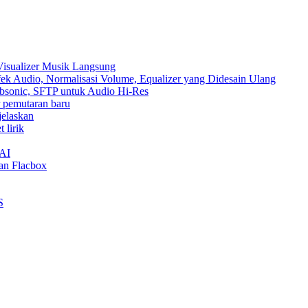
Visualizer Musik Langsung
ek Audio, Normalisasi Volume, Equalizer yang Didesain Ulang
Subsonic, SFTP untuk Audio Hi-Res
ur pemutaran baru
jelaskan
 lirik
nAI
an Flacbox
S