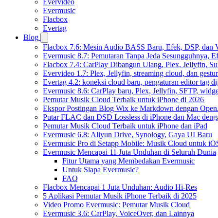
Evervideo
Evermusic
Flacbox
Evertag
Blog
Flacbox 7.6: Mesin Audio BASS Baru, Efek, DSP, dan 
Evermusic 8.7: Pemutaran Tanpa Jeda Sesungguhnya, Ef
Flacbox 7.4: CarPlay Dibangun Ulang, Plex, Jellyfin, 
Evervideo 1.7: Plex, Jellyfin, streaming cloud, dan gest
Evertag 4.2: koneksi cloud baru, pengaturan editor tag di
Evermusic 8.6: CarPlay baru, Plex, Jellyfin, SFTP, widget
Pemutar Musik Cloud Terbaik untuk iPhone di 2026
Ekspor Postingan Blog Wix ke Markdown dengan Ope
Putar FLAC dan DSD Lossless di iPhone dan Mac deng
Pemutar Musik Cloud Terbaik untuk iPhone dan iPad
Evermusic 6.8: Aliyun Drive, Synology, Gaya UI Baru
Evermusic Pro di Setapp Mobile: Musik Cloud untuk iO
Evermusic Mencapai 11 Juta Unduhan di Seluruh Dunia
Fitur Utama yang Membedakan Evermusic
Untuk Siapa Evermusic?
FAQ
Flacbox Mencapai 1 Juta Unduhan: Audio Hi-Res
5 Aplikasi Pemutar Musik iPhone Terbaik di 2025
Video Promo Evermusic: Pemutar Musik Cloud
Evermusic 3.6: CarPlay, VoiceOver, dan Lainnya