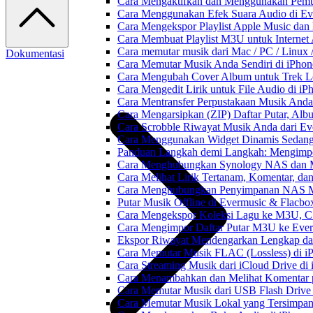
Cara Mengaktifkan dan Menggunakan Pemut
Cara Menggunakan Efek Suara Audio di Ever
Cara Mengekspor Playlist Apple Music dan
Cara Membuat Playlist M3U untuk Internet 
Cara memutar musik dari Mac / PC / Linu
Dokumentasi
Cara Memutar Musik Anda Sendiri di iPho
Cara Mengubah Cover Album untuk Trek Lo
Cara Mengedit Lirik untuk File Audio di i
Cara Mentransfer Perpustakaan Musik Anda
Cara Mengarsipkan (ZIP) Daftar Putar, Alb
Cara Scrobble Riwayat Musik Anda dari Eve
Cara Menggunakan Widget Dinamis Sedang 
Panduan Langkah demi Langkah: Mengimpor
Cara Menghubungkan Synology NAS dan M
Cara Melihat Lirik Tertanam, Komentar, da
Cara Menghubungkan Penyimpanan NAS M
Putar Musik Offline di Evermusic & Flacbo
Cara Mengekspor Koleksi Lagu ke M3U, C
Cara Mengimpor Daftar Putar M3U ke Ever
Ekspor Riwayat Mendengarkan Lengkap dar
Cara Memutar Musik FLAC (Lossless) di i
Cara Streaming Musik dari iCloud Drive di
Cara Menambahkan dan Melihat Komentar p
Cara Memutar Musik dari USB Flash Drive 
Cara Memutar Musik Lokal yang Tersimpan