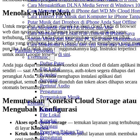
Cara Mengaktifkan DLNA Media Server di Windows 10
Cara Memutar Musik di iPhone dari WD My Cloud Ho
Menolak Auth-Token
Cara Transfer File Musik dari Komputer ke iPhone Tan
Putar Musik dari Dropbox di iPhone Anda Saat Offline
Untuk mencabut auth-token, masuk ke akun cloud Anda di browser
Cara Mengedit Tag ID3 di iPhone dan Mac
web dan navigasikan ke halaman keamanan atau aplikasi yang
Cara Memutar File Lokal (File iTunes) di iPhone Saya
terhubung. Di sana Anda dapat menemukan setiap aplikasi pihak
Stream Musik dari Mac atau PC ke iPhone Menggunak
ketiga yang terhubung ke akun cloud Anda dan menghapus yang ma
Cara Menginstal Aplikasi dari App Store atau Mengak
pun jika Anda tidak ingin menggunakannya lagi. Instruksi terperinci
Panduan Pengguna
untuk akun Google tersedia
di sini
.
Evermusic
Daftar Putar
Anda juga dapat memutuskan koneksi akun cloud di dalam aplikasi it
File Lokal
sendiri — saat Anda melakukannya, auth-token segera dihapus dari
Koneksi
perangkat Anda. Jika Anda menghapus instalasi aplikasi dari
Navigasi
perangkat, semua data yang diunduh dan token akses dihapus secara
Pemutar Audio
otomatis bersamanya.
Pengaturan
Perpustakaan Musik
Memutuskan Koneksi Cloud Storage atau
Evertag
Mengubah Konfigurasi
Editor Tag
File Lokal
Koneksi
Akses opsi cloud storage
— temukan layanan yang terhubung
Navigasi
di layar
Koneksi
.
Pemetaan Bidang Tag
Ketuk tombol “…”
di sebelah judul layanan untuk membuka
Pengaturan
opsi tambahan: