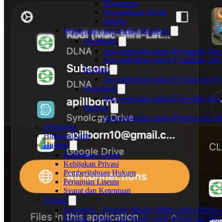
Pengaturan
Perpustakaan Musik
Playlist
Pertanyaan yang Sering Diajukan
Evermusic
Apa perbedaan antara Evermusic dan
Apa perbedaan antara Evermusic da
Evertag
Apa perbedaan antara Evertag dan E
Evervideo
Apa perbedaan antara Evervideo dan
Flacbox
Apa perbedaan antara Flacbox dan F
Dukungan
Hubungi Kami
Hukum
Kebijakan Cookie
Kebijakan Privasi
Pemberitahuan Hukum
Perjanjian Lisensi
Syarat dan Ketentuan
Produk
Evermusic - Pemutar Musik Offline untuk iPhone
Evertag - Editor Tag Musik untuk iPhone dan Mac