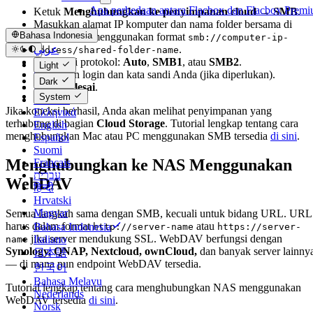
Apa perbedaan antara Flacbox dan Flacbox Prem
Ketuk
Menghubungkan ke penyimpanan cloud → SMB
.
Masukkan alamat IP komputer dan nama folder bersama di
Bahasa Indonesia
bidang URL menggunakan format
smb://computer-ip-
.
عربي
address/shared-folder-name
Pilih versi protokol:
Auto
,
SMB1
, atau
SMB2
.
Català
Light
Masukkan login dan kata sandi Anda (jika diperlukan).
Čeština
Dark
Ketuk
Selesai
.
Dansk
System
Deutsch
Jika koneksi berhasil, Anda akan melihat penyimpanan yang
Ελληνικά
terhubung di bagian
Cloud Storage
. Tutorial lengkap tentang cara
English
menghubungkan Mac atau PC menggunakan SMB tersedia
di sini
.
Español
Suomi
Menghubungkan ke NAS Menggunakan
Français
עברית
WebDAV
हिन्दी
Hrvatski
Magyar
Semua langkah sama dengan SMB, kecuali untuk bidang URL. URL
harus dalam format
atau
Bahasa Indonesia
http://server-name
https://server-
jika server mendukung SSL. WebDAV berfungsi dengan
Italiano
name
Synology, QNAP, Nextcloud, ownCloud,
dan banyak server lainny
日本語
— di mana pun endpoint WebDAV tersedia.
한국어
Bahasa Melayu
Tutorial lengkap tentang cara menghubungkan NAS menggunakan
Nederlands
WebDAV tersedia
di sini
.
Norsk