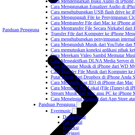
Cara Mendengarkan Buku Audio di iPhone
Cara Menggunakan Equalizer Audio di iPho
Cara menghubungkan USB flash drive ke iP
Cara Mengunggah File ke Penyimpanan Clo
Cara Mentransfer File dari Mac ke iPhone 
Cara Mentransfer File Secara Nirkabel da
Panduan Pengguna
Transfer File dari Komputer ke iPhone Me
Cara menghubungkan penyimpanan internal
Cara Mengunduh Musik dari YouTube dan M
Cara memutuskan koneksi aplikasi pihak ke
Cara Merekam Video Sambil Memutar Musi
Cara Mengaktifkan DLNA Media Server di
Cara Memutar Musik di iPhone dari WD 
Cara Transfer File Musik dari Komputer k
Putar Musik dari Dropbox di iPhone Anda S
Cara Mengedit Tag ID3 di iPhone dan Mac
Cara Memutar File Lokal (File iTunes) di i
Stream Musik dari Mac atau PC ke iPhon
Cara Menginstal Aplikasi dari App Store 
Panduan Pengguna
Evermusic
Daftar Putar
File Lokal
Koneksi
Navigasi