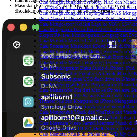
Cara Menghubungkan Synology NAS dan Mendeng
Masukkan kredensial Anda di halaman otorisasi resmi yang
Cara Melihat Lirik Tertanam, Komentar, dan Fil
disediakan oleh penyedia cloud, lalu ketuk
Selesai
.
Cara Menghubungkan Penyimpanan NAS Menggu
Putar Musik Offline di Evermusic & Flacbox: Und
Cara Mengekspor Koleksi Lagu ke M3U, CSV, da
Cara Mengimpor Daftar Putar M3U ke Evermusic
Ekspor Riwayat Mendengarkan Lengkap dari Ever
Cara Memutar Musik FLAC (Lossless) di iPhone 
Cara Streaming Musik dari iCloud Drive di iPhon
Cara Menambahkan dan Melihat Komentar pada Tr
Cara Memutar Musik dari USB Flash Drive di iPh
Cara Memutar Musik Lokal yang Tersimpan di iP
Cara Mendengarkan Buku Audio di iPhone, iPad
Cara Menggunakan Equalizer Audio di iPhone, iP
Cara menghubungkan USB flash drive ke iPhone d
Cara Mengunggah File ke Penyimpanan Cloud dan
Cara Mentransfer File dari Mac ke iPhone atau i
Cara Mentransfer File Secara Nirkabel dari Kom
Transfer File dari Komputer ke iPhone Menggun
Cara menghubungkan penyimpanan internal Blues
Cara Mengunduh Musik dari YouTube dan Menden
Cara memutuskan koneksi aplikasi pihak ketiga d
Cara Merekam Video Sambil Memutar Musik di i
Cara Mengaktifkan DLNA Media Server di Windo
Cara Memutar Musik di iPhone dari WD My Clo