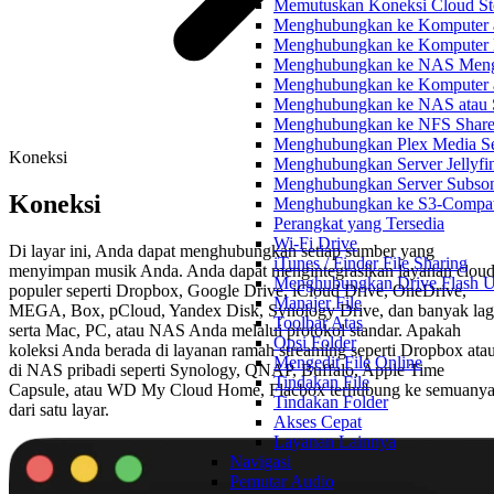
Memutuskan Koneksi Cloud St
Menghubungkan ke Komputer
Menghubungkan ke Komputer
Menghubungkan ke NAS Me
Menghubungkan ke Komputer
Menghubungkan ke NAS atau 
Menghubungkan ke NFS Shar
Menghubungkan Plex Media Se
Koneksi
Menghubungkan Server Jellyfi
Menghubungkan Server Subson
Koneksi
Menghubungkan ke S3-Compati
Perangkat yang Tersedia
Wi-Fi Drive
Di layar ini, Anda dapat menghubungkan setiap sumber yang
iTunes / Finder File Sharing
menyimpan musik Anda. Anda dapat mengintegrasikan layanan clou
Menghubungkan Drive Flash 
populer seperti Dropbox, Google Drive, iCloud Drive, OneDrive,
Manajer File
MEGA, Box, pCloud, Yandex Disk, Synology Drive, dan banyak lag
Toolbar Atas
serta Mac, PC, atau NAS Anda melalui protokol standar. Apakah
Opsi Folder
koleksi Anda berada di layanan ramah streaming seperti Dropbox ata
Mengedit File Online
di NAS pribadi seperti Synology, QNAP, Buffalo, Apple Time
Tindakan File
Capsule, atau WD My Cloud Home, Flacbox terhubung ke semuany
Tindakan Folder
dari satu layar.
Akses Cepat
Layanan Lainnya
Navigasi
Pemutar Audio