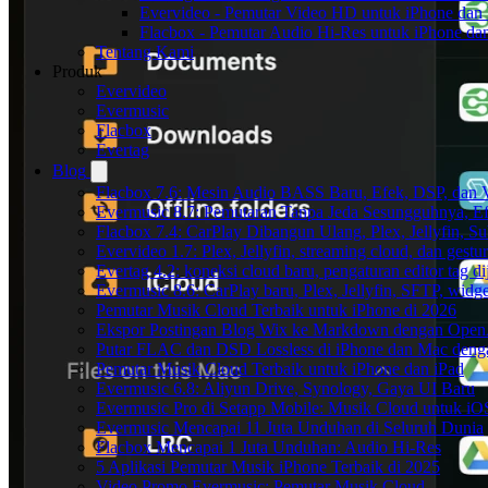
Evervideo - Pemutar Video HD untuk iPhone dan
Flacbox - Pemutar Audio Hi-Res untuk iPhone d
Tentang Kami
Produk
Evervideo
Evermusic
Flacbox
Evertag
Blog
Flacbox 7.6: Mesin Audio BASS Baru, Efek, DSP, dan 
Evermusic 8.7: Pemutaran Tanpa Jeda Sesungguhnya, Ef
Flacbox 7.4: CarPlay Dibangun Ulang, Plex, Jellyfin, 
Evervideo 1.7: Plex, Jellyfin, streaming cloud, dan gest
Evertag 4.2: koneksi cloud baru, pengaturan editor tag di
Evermusic 8.6: CarPlay baru, Plex, Jellyfin, SFTP, widget
Pemutar Musik Cloud Terbaik untuk iPhone di 2026
Ekspor Postingan Blog Wix ke Markdown dengan Ope
Putar FLAC dan DSD Lossless di iPhone dan Mac deng
Pemutar Musik Cloud Terbaik untuk iPhone dan iPad
Evermusic 6.8: Aliyun Drive, Synology, Gaya UI Baru
Evermusic Pro di Setapp Mobile: Musik Cloud untuk iO
Evermusic Mencapai 11 Juta Unduhan di Seluruh Dunia
Flacbox Mencapai 1 Juta Unduhan: Audio Hi-Res
5 Aplikasi Pemutar Musik iPhone Terbaik di 2025
Video Promo Evermusic: Pemutar Musik Cloud