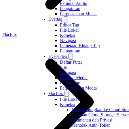
Pemutar Audio
Pengaturan
Perpustakaan Musik
Evertag
Editor Tag
File Lokal
Flacbox
Koneksi
Navigasi
Pemetaan Bidang Tag
Pengaturan
Evervideo
Daftar Putar
File
Navigasi
Pemutar Media
Pengaturan
Perpustakaan Media
Flacbox
File Lokal
Koneksi
Menghubungkan ke Cloud Stor
Layanan Cloud Storage, Serve
Keamanan dan Privasi
Menolak Auth-Token