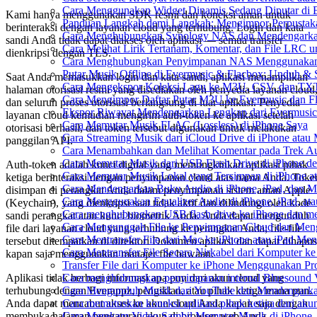
Cara Menggunakan Widget Dinamis Sedang Diputar di 
Kami hanya menggunakan SDK resmi dan koneksi aman untuk
Panduan Langkah demi Langkah: Mengimpor Perpustaka
berinteraksi dengan layanan cloud yang terhubung. Login dan kata
Cara Menghubungkan Synology NAS dan Mendengarkan
sandi Anda tidak dapat diakses oleh aplikasi — semua transfer
Cara Melihat Lirik Tertanam, Komentar, dan File LRC 
dienkripsi dengan TLS.
Cara Menghubungkan Penyimpanan NAS Menggunakan 
Putar Musik Offline di Evermusic & Flacbox: Unduh & S
Saat Anda memasukkan login dan kata sandi, aplikasi menampilkan
Cara Mengekspor Koleksi Lagu ke M3U, CSV, dan TXT
halaman otorisasi resmi yang disediakan oleh penyedia layanan cloud
Cara Mengimpor Daftar Putar M3U ke Evermusic dan F
dan seluruh proses otorisasi berlangsung di luar aplikasi. Penyedia
Ekspor Riwayat Mendengarkan Lengkap dari Evermusic
layanan cloud kemudian mengirim auth-token ke aplikasi setelah
Cara Memutar Musik FLAC (Lossless) di iPhone Saya
otorisasi berhasil, dan token tersebut digunakan untuk melakukan
Cara Streaming Musik dari iCloud Drive di iPhone atau
panggilan API.
Cara Menambahkan dan Melihat Komentar pada Trek Aud
Cara Memutar Musik dari USB Flash Drive di iPhone d
Auth-token adalah kunci digital yang memungkinkan aplikasi pihak
Cara Memutar Musik Lokal yang Tersimpan di iPhone 
ketiga berinteraksi dengan penyimpanan cloud atas nama Anda. Toke
Cara Mendengarkan Buku Audio di iPhone, iPad, dan 
disimpan di perangkat Anda dalam penyimpanan sistem aman Apple
Cara Menggunakan Equalizer Audio di iPhone, iPad, a
(Keychain), yang dienkripsi saat tidak aktif dan dilindungi oleh kode
Cara menghubungkan USB flash drive ke iPhone dan men
sandi perangkat atau kunci biometrik Anda. Anda dapat mengunduh
Cara Mengunggah File ke Penyimpanan Cloud dan Meng
file dari layanan cloud yang terhubung ke perangkat Anda; file-file
Cara Mentransfer File dari Mac ke iPhone atau iPad Me
tersebut ditempatkan di direktori Dokumen aplikasi dan dapat dihapus
Cara Mentransfer File Secara Nirkabel dari Komputer 
kapan saja menggunakan manajer file bawaan.
Transfer File dari Komputer ke iPhone Menggunakan P
Cara menghubungkan penyimpanan internal Bluesound 
Aplikasi tidak berbagi informasi apa pun dari akun cloud yang
Cara Mengunduh Musik dari YouTube dan Mendengarkan
terhubung dengan Everappz, pengiklan, atau pihak ketiga mana pun.
Cara memutuskan koneksi aplikasi pihak ketiga dari ak
Anda dapat mencabut akses ke akun cloud Anda kapan saja dengan
Cara Merekam Video Sambil Memutar Musik di iPhone
membuka halaman pengaturan akun di browser web Anda.