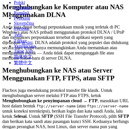
Polski
Menghubungkan ke Komputer atau NAS
Português
Română
Menggunakan DLNA
Русский
Slovenčina
Anda juga dapat berbagi perpustakaan musik yang terletak di PC
Svenska
Windows atau NAS pribadi menggunakan protokol DLNA / UPnP
ไทย
dan mengakses perpustakaan tersebut di aplikasi seperti yang
Türkçe
dijelaskan
di sini
. DLNA adalah protokol yang populer dan didukung
Українська
secara luas, tetapi hanya memungkinkan Anda memainkan atau
Tiếng Việt
mengunduh musik — Anda tidak dapat mengunggah file atau
简体中文
membuat folder baru di server DLNA.
繁體中文
Menghubungkan ke NAS atau Server
Menggunakan FTP, FTPS, atau SFTP
Flacbox juga mendukung protokol transfer file klasik. Untuk
menghubungkan server melalui FTP atau FTPS, ketuk
Menghubungkan ke penyimpanan cloud → FTP
, masukkan URL
host dalam bentuk
(atau
ftp://server-name
ftps://server-name
untuk koneksi terenkripsi), berikan login dan kata sandi Anda, lalu
ketuk
Selesai
. Untuk
SFTP
(SSH File Transfer Protocol), pilih
SFT
dan berikan kata sandi atau pasangan kunci SSH. Keduanya berfungs
dengan perangkat NAS, host Linux, dan server mana pun yang