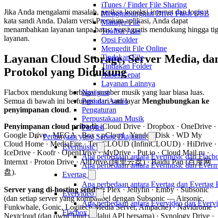
iTunes / Finder File Sharing
Jika Anda mengalami masalah, periksa koneksi internet dan login /
Menghubungkan Drive Flash USB
kata sandi Anda. Dalam versi Premium aplikasi, Anda dapat
Manajer File
menambahkan layanan tanpa batas; versi gratis mendukung hingga ti
Toolbar Atas
layanan.
Opsi Folder
Mengedit File Online
Layanan Cloud Storage, Server Media, da
Tindakan File
Tindakan Folder
Protokol yang Didukung
Akses Cepat
Layanan Lainnya
Navigasi
Flacbox mendukung berbagai sumber musik yang luar biasa luas.
Pemutar Audio
Semua di bawah ini berfungsi dari satu layar
Menghubungkan ke
Pengaturan
penyimpanan cloud
.
Perpustakaan Musik
Penyimpanan cloud pribadi:
iCloud Drive · Dropbox · OneDrive ·
Playlist
Google Drive · MEGA · Box · pCloud · Yandex Disk · WD My
Pertanyaan yang Sering Diajukan
Cloud Home · MediaFire · TeraCLOUD (InfiniCLOUD) · HiDrive ·
Evermusic
IceDrive · Koofr · OpenDrive · MyDrive · Put.io · Cloud Mail.ru ·
Apa perbedaan antara Evermusic dan Flacb
Internxt · Proton Drive · AliDrive (阿里云盘) · Baidu Pan (百度网
Apa perbedaan antara Evermusic dan Ever
盘).
Evertag
Apa perbedaan antara Evertag dan Evertag
Server yang di-hosting sendiri:
Plex · Jellyfin · Emby · Subsonic
Evervideo
(dan setiap server yang kompatibel dengan Subsonic — Airsonic,
Apa perbedaan antara Evervideo dan Everv
Funkwhale, Gonic, Logitech Media Server, Ampache) · Navidrome ·
Flacbox
Nextcloud (dan ownCloud melalui API bersama) · Synology Drive ·