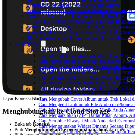
Evermusic 3.6: CarPlay, VoiceOver, dan Lainnya
Evermusic 3.1: Crossfade, Sinkronisasi Perpustakaan &
Evermusic Mencapai 3 Juta Unduhan: Ikhtisar Fitur
Flacbox 1.6: Sinkronisasi Otomatis, Equalizer, Dukun
Evermusic 2.3: Sinkronisasi Otomatis, Posisi Pemutaran
Streaming Musik dari Penyimpanan Cloud di iPhone de
iOS Audio Streaming dengan AVAssetResourceLoader
Dokumentasi
Cara Penggunaan
Cara Mengaktifkan Visualizer Musik Saat Memuta
Cara Menggunakan Efek Suara dan DSP di Flacbox
Cara Mengaktifkan dan Menggunakan Pemutaran 
Cara Menggunakan Efek Suara Audio di Evermusic
Cara Mengekspor Playlist Apple Music dan Memu
Cara Membuat Playlist M3U untuk Internet Archiv
Cara memutar musik dari Mac / PC / Linux / NA
Cara Memutar Musik Anda Sendiri di iPhone Me
Layar Koneksi Flacbox
Cara Mengubah Cover Album untuk Trek Lokal di
Cara Mengedit Lirik untuk File Audio di iPhone
Menghubungkan ke Cloud Storage
Cara Mentransfer Perpustakaan Musik Anda Anta
Cara Mengarsipkan (ZIP) Daftar Putar, Album, Ar
Cara Scrobble Riwayat Musik Anda dari Evermusi
Buka tab
Koneksi
.
Cara Menggunakan Widget Dinamis Sedang Diputa
Pilih
Menghubungkan ke penyimpanan cloud
dari menu.
Panduan Langkah demi Langkah: Mengimpor Perp
Pilih layanan penyimpanan cloud dari daftar.