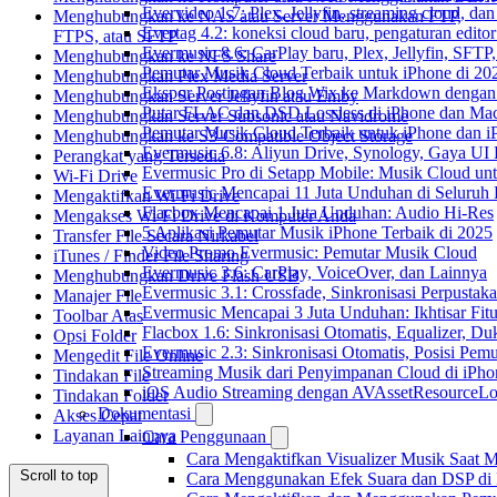
Evervideo 1.7: Plex, Jellyfin, streaming cloud, da
Menghubungkan ke NAS atau Server Menggunakan FTP,
Evertag 4.2: koneksi cloud baru, pengaturan editor
FTPS, atau SFTP
Evermusic 8.6: CarPlay baru, Plex, Jellyfin, SFTP, 
Menghubungkan ke NFS Share
Pemutar Musik Cloud Terbaik untuk iPhone di 20
Menghubungkan Plex Media Server
Ekspor Postingan Blog Wix ke Markdown denga
Menghubungkan Server Jellyfin atau Emby
Putar FLAC dan DSD Lossless di iPhone dan Ma
Menghubungkan Server Subsonic atau Navidrome
Pemutar Musik Cloud Terbaik untuk iPhone dan i
Menghubungkan ke S3-Compatible Object Storage
Evermusic 6.8: Aliyun Drive, Synology, Gaya UI
Perangkat yang Tersedia
Evermusic Pro di Setapp Mobile: Musik Cloud un
Wi-Fi Drive
Evermusic Mencapai 11 Juta Unduhan di Seluruh
Mengaktifkan Wi-Fi Drive
Flacbox Mencapai 1 Juta Unduhan: Audio Hi-Res
Mengakses Wi-Fi Drive di Komputer Anda
5 Aplikasi Pemutar Musik iPhone Terbaik di 2025
Transfer File Secara Nirkabel
Video Promo Evermusic: Pemutar Musik Cloud
iTunes / Finder File Sharing
Evermusic 3.6: CarPlay, VoiceOver, dan Lainnya
Menghubungkan Drive Flash USB
Evermusic 3.1: Crossfade, Sinkronisasi Perpusta
Manajer File
Evermusic Mencapai 3 Juta Unduhan: Ikhtisar Fitu
Toolbar Atas
Flacbox 1.6: Sinkronisasi Otomatis, Equalizer,
Opsi Folder
Evermusic 2.3: Sinkronisasi Otomatis, Posisi Pem
Mengedit File Online
Streaming Musik dari Penyimpanan Cloud di iPh
Tindakan File
iOS Audio Streaming dengan AVAssetResourceLo
Tindakan Folder
Dokumentasi
Akses Cepat
Layanan Lainnya
Cara Penggunaan
Cara Mengaktifkan Visualizer Musik Saat M
Scroll to top
Cara Menggunakan Efek Suara dan DSP di F