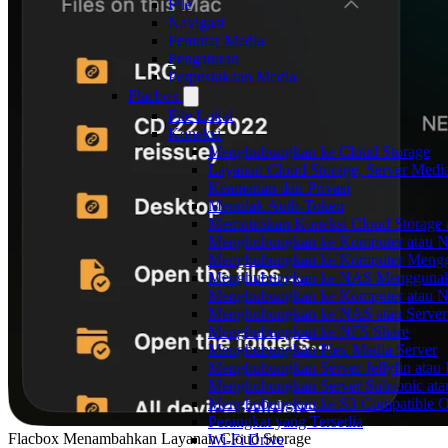
File
Navigasi
Pemutar Media
Pengaturan
Perpustakaan Media
Flacbox
File Lokal
Koneksi
Menghubungkan ke Cloud Storage
Layanan Cloud Storage, Server Medi
Keamanan dan Privasi
Menolak Auth-Token
Memutuskan Koneksi Cloud Storage 
Menghubungkan ke Komputer atau 
Menghubungkan ke Komputer Meng
Menghubungkan ke NAS Menggun
Menghubungkan ke Komputer atau
Menghubungkan ke NAS atau Server
Menghubungkan ke NFS Share
Menghubungkan Plex Media Server
Menghubungkan Server Jellyfin atau
Menghubungkan Server Subsonic ata
Menghubungkan ke S3-Compatible Ob
Perangkat yang Tersedia
Flacbox Menambahkan Layanan Cloud Storage
Wi-Fi Drive