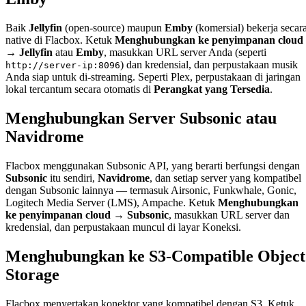
Baik
Jellyfin
(open-source) maupun
Emby
(komersial) bekerja secar
native di Flacbox. Ketuk
Menghubungkan ke penyimpanan cloud
→ Jellyfin
atau
Emby
, masukkan URL server Anda (seperti
) dan kredensial, dan perpustakaan musik
http://server-ip:8096
Anda siap untuk di-streaming. Seperti Plex, perpustakaan di jaringan
lokal tercantum secara otomatis di
Perangkat yang Tersedia
.
Menghubungkan Server Subsonic atau
Navidrome
Flacbox menggunakan Subsonic API, yang berarti berfungsi dengan
Subsonic
itu sendiri,
Navidrome
, dan setiap server yang kompatibel
dengan Subsonic lainnya — termasuk Airsonic, Funkwhale, Gonic,
Logitech Media Server (LMS), Ampache. Ketuk
Menghubungkan
ke penyimpanan cloud → Subsonic
, masukkan URL server dan
kredensial, dan perpustakaan muncul di layar Koneksi.
Menghubungkan ke S3-Compatible Object
Storage
Flacbox menyertakan konektor yang kompatibel dengan S3. Ketuk