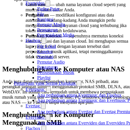
Evervideo
Ganti nama
— ubah nama layanan cloud seperti yang
Daftar Putar
muncul dalam daftar Anda.
File
Pengaturan
— modifikasi konfigurasi atau data
Navigasi
autentikasi. Kadang-kadang Anda mungkin perlu
Pemutar Media
mengotorisasi ulang layanan cloud yang terhubung jika
Pengaturan
token otorisasi telah kedaluwarsa.
Perpustakaan Media
Putuskan Koneksi
— sepenuhnya memutus koneksi
Flacbox
antara aplikasi dan layanan cloud. Ini menghapus semua
lagu yang terkait dengan layanan tersebut dari
File Lokal
perpustakaan musik aplikasi, tetapi meninggalkannya
Koneksi
tidak tersentuh di server.
Navigasi
Pemutar Audio
Pengaturan
Menghubungkan ke Komputer atau NAS
Perpustakaan Musik
Playlist
Anda juga dapat menghubungkan komputer, NAS pribadi, atau
Pertanyaan yang Sering Diajukan
perangkat jaringan lainnya menggunakan protokol SMB, DLNA, ata
Evermusic
WebDAV. Ini adalah cara termudah untuk membawa perpustakaan
Apa perbedaan antara Evermusic dan Flacbox
musik rumah yang ada — baik di Mac, PC Windows, kotak Synology
Apa perbedaan antara Evermusic dan Evermusic 
atau NAS — ke Flacbox tanpa menyalin apa pun.
Evertag
Apa perbedaan antara Evertag dan Evertag Premi
Menghubungkan ke Komputer
Evervideo
Menggunakan SMB
Apa perbedaan antara Evervideo dan Evervideo 
Flacbox