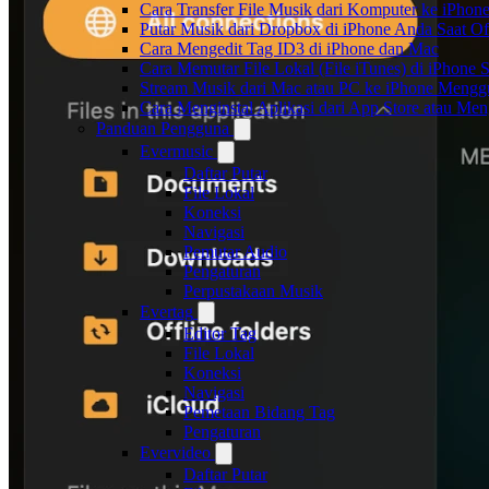
Cara Transfer File Musik dari Komputer ke iPho
Putar Musik dari Dropbox di iPhone Anda Saat Of
Cara Mengedit Tag ID3 di iPhone dan Mac
Cara Memutar File Lokal (File iTunes) di iPhone 
Stream Musik dari Mac atau PC ke iPhone Men
Cara Menginstal Aplikasi dari App Store atau M
Panduan Pengguna
Evermusic
Daftar Putar
File Lokal
Koneksi
Navigasi
Pemutar Audio
Pengaturan
Perpustakaan Musik
Evertag
Editor Tag
File Lokal
Koneksi
Navigasi
Pemetaan Bidang Tag
Pengaturan
Evervideo
Daftar Putar