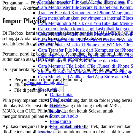
Cara Mentransfer File dari Mac ke iPhone atau i
Pengaturan → Perpustakaan Musik → Playlist → Duplikat dalam
Cara Mentransfer File Secara Nirkabel dari Kom
Playlist → Aktifkan.
Transfer File dari Komputer ke iPhone Menggun
Cara menghubungkan penyimpanan internal Blues
Impor Playlist
Cara Mengunduh Musik dari YouTube dan Menden
Cara memutuskan koneksi aplikasi pihak ketiga d
Di Flacbox, kami telah menambahkan impor file M3U / M3U8 / CU
Cara Merekam Video Sambil Memutar Musik di i
sehingga Anda tidak perlu membuat ulang playlist secara manual
Cara Mengaktifkan DLNA Media Server di Windo
setelah beralih dari pemutar lain.
Cara Memutar Musik di iPhone dari WD My Clo
Cara Transfer File Musik dari Komputer ke iPho
Pertama, pergi ke bagian Playlist. Kemudian, ketuk tombol Lainnya d
Putar Musik dari Dropbox di iPhone Anda Saat Of
sudut kanan atas. Dari menu, pilih Impor Playlist.
Cara Mengedit Tag ID3 di iPhone dan Mac
Cara Memutar File Lokal (File iTunes) di iPhone 
Di layar berikutnya, pilih lokasi file. Opsi yang didukung meliputi:
Stream Musik dari Mac atau PC ke iPhone Men
Cara Menginstal Aplikasi dari App Store atau M
Penyimpanan cloud yang terhubung
Panduan Pengguna
File di aplikasi
Evermusic
File di perangkat Anda
Daftar Putar
File Lokal
Pilih penyimpanan cloud yang terhubung dan buka folder yang berisi
Koneksi
file playlist. Ekstensi file playlist yang didukung meliputi M3U,
Navigasi
M3U8, dan CUE. Pilih file playlist dan ketuk Selesai untuk
Pemutar Audio
mengonfirmasi pilihan Anda.
Pengaturan
Aplikasi mengurai file playlist, membuat daftar trek, dan menemukan
Perpustakaan Musik
file-file tersebut di penyimpanan untuk menyusun playlist akhir, yang
Evertag