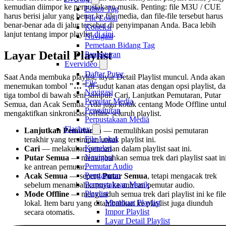
kemudian diimpor ke perpustakaan musik. Penting: file M3U / CUE
Editor Tag
harus berisi jalur yang benar ke file media, dan file-file tersebut harus
File Lokal
benar-benar ada di jalur tersebut di penyimpanan Anda. Baca lebih
Koneksi
lanjut tentang impor playlist
di sini
.
Navigasi
Pemetaan Bidang Tag
Layar Detail Playlist
Pengaturan
Evervideo
Daftar Putar
Saat Anda membuka playlist, layar Detail Playlist muncul. Anda akan
File
menemukan tombol
"…"
di sudut kanan atas dengan opsi playlist, d
Navigasi
tiga tombol di bawah seni sampul: Cari, Lanjutkan Pemutaran, Putar
Pemutar Media
Semua, dan Acak Semua. Ada juga kotak centang Mode Offline untu
Pengaturan
mengaktifkan sinkronisasi offline seluruh playlist.
Perpustakaan Media
Flacbox
Lanjutkan Pemutaran
— memulihkan posisi pemutaran
File Lokal
terakhir yang tersimpan untuk playlist ini.
Koneksi
Cari
— melakukan pencarian dalam playlist saat ini.
Navigasi
Putar Semua
— menambahkan semua trek dari playlist saat in
Pemutar Audio
ke antrean pemutar.
Pengaturan
Acak Semua
— seperti
Putar Semua
, tetapi mengacak trek
Perpustakaan Musik
sebelum menambahkannya ke antrean pemutar audio.
Playlist
Mode Offline
— mengunduh semua trek dari playlist ini ke file
Membuat Playlist
lokal. Item baru yang ditambahkan ke playlist juga diunduh
Impor Playlist
secara otomatis.
Layar Detail Playlist