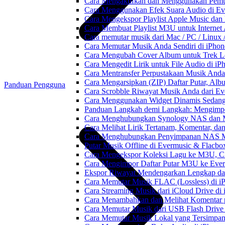
Cara Mengaktifkan dan Menggunakan Pemut
Cara Menggunakan Efek Suara Audio di Ever
Cara Mengekspor Playlist Apple Music dan
Cara Membuat Playlist M3U untuk Internet 
Cara memutar musik dari Mac / PC / Linu
Cara Memutar Musik Anda Sendiri di iPho
Cara Mengubah Cover Album untuk Trek Lo
Cara Mengedit Lirik untuk File Audio di i
Cara Mentransfer Perpustakaan Musik Anda
Cara Mengarsipkan (ZIP) Daftar Putar, Alb
Panduan Pengguna
Cara Scrobble Riwayat Musik Anda dari Eve
Cara Menggunakan Widget Dinamis Sedang 
Panduan Langkah demi Langkah: Mengimpor
Cara Menghubungkan Synology NAS dan M
Cara Melihat Lirik Tertanam, Komentar, da
Cara Menghubungkan Penyimpanan NAS M
Putar Musik Offline di Evermusic & Flacbo
Cara Mengekspor Koleksi Lagu ke M3U, C
Cara Mengimpor Daftar Putar M3U ke Ever
Ekspor Riwayat Mendengarkan Lengkap dar
Cara Memutar Musik FLAC (Lossless) di i
Cara Streaming Musik dari iCloud Drive di
Cara Menambahkan dan Melihat Komentar p
Cara Memutar Musik dari USB Flash Drive 
Cara Memutar Musik Lokal yang Tersimpan