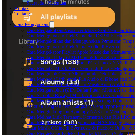
Syarat dan Ketentuan
Kontak
Tentang
Cara Penggunaan
Cara Mengaktifkan Visualizer Musik Saat Memutar Musi
Cara Menggunakan Efek Suara dan DSP di Flacbox: Comp
Cara Mengaktifkan dan Menggunakan Pemutaran Tanpa 
Cara Menggunakan Efek Suara Audio di Evermusic: Reve
Cara Mengekspor Playlist Apple Music dan Memutarnya
Cara Membuat Playlist M3U untuk Internet Archive atau
Cara memutar musik dari Mac / PC / Linux / NAS di 
Cara Memutar Musik Anda Sendiri di iPhone Mengguna
Cara Mengubah Cover Album untuk Trek Lokal di Spot
Cara Mengedit Lirik untuk File Audio di iPhone atau 
Cara Mentransfer Perpustakaan Musik Anda Antar Pera
Cara Mengarsipkan (ZIP) Daftar Putar, Album, Artis, d
Cara Scrobble Riwayat Musik Anda dari Evermusic atau
Cara Menggunakan Widget Dinamis Sedang Diputar di 
Panduan Langkah demi Langkah: Mengimpor Perpustaka
Cara Menghubungkan Synology NAS dan Mendengarkan
Cara Melihat Lirik Tertanam, Komentar, dan File LRC 
Cara Menghubungkan Penyimpanan NAS Menggunakan 
Putar Musik Offline di Evermusic & Flacbox: Unduh & S
Cara Mengekspor Koleksi Lagu ke M3U, CSV, dan TXT