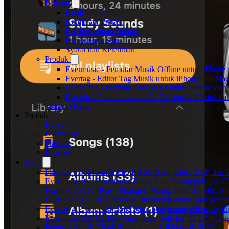
Hukum
Kebijakan Cookie
Kebijakan Privasi
Pemberitahuan Hukum
Perjanjian Lisensi
Syarat dan Ketentuan
Produk
Evermusic - Pemutar Musik Offline untuk iPhone
Evertag - Editor Tag Musik untuk iPhone dan Mac
Evervideo - Pemutar Video HD untuk iPhone dan
Flacbox - Pemutar Audio Hi-Res untuk iPhone d
Tentang Kami
Produk
Evervideo
Evermusic
Flacbox
Evertag
Blog
Flacbox 7.6: Mesin Audio BASS Baru, Efek, DSP, dan 
Evermusic 8.7: Pemutaran Tanpa Jeda Sesungguhnya, Ef
Flacbox 7.4: CarPlay Dibangun Ulang, Plex, Jellyfin, 
Evervideo 1.7: Plex, Jellyfin, streaming cloud, dan gest
Evertag 4.2: koneksi cloud baru, pengaturan editor tag di
Evermusic 8.6: CarPlay baru, Plex, Jellyfin, SFTP, widget
Pemutar Musik Cloud Terbaik untuk iPhone di 2026