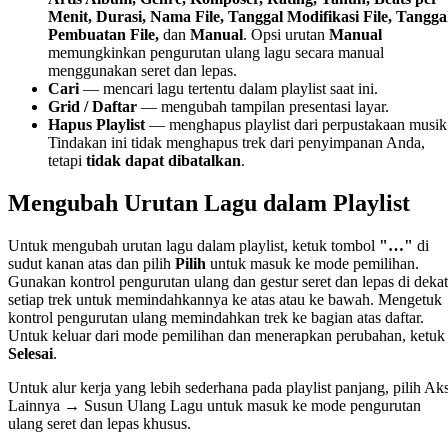
Menit, Durasi, Nama File, Tanggal Modifikasi File, Tangga
Pembuatan File,
dan
Manual
. Opsi urutan
Manual
memungkinkan pengurutan ulang lagu secara manual
menggunakan seret dan lepas.
Cari
— mencari lagu tertentu dalam playlist saat ini.
Grid / Daftar
— mengubah tampilan presentasi layar.
Hapus Playlist
— menghapus playlist dari perpustakaan musik
Tindakan ini tidak menghapus trek dari penyimpanan Anda,
tetapi
tidak dapat dibatalkan
.
Mengubah Urutan Lagu dalam Playlist
Untuk mengubah urutan lagu dalam playlist, ketuk tombol
"…"
di
sudut kanan atas dan pilih
Pilih
untuk masuk ke mode pemilihan.
Gunakan kontrol pengurutan ulang dan gestur seret dan lepas di dekat
setiap trek untuk memindahkannya ke atas atau ke bawah. Mengetuk
kontrol pengurutan ulang memindahkan trek ke bagian atas daftar.
Untuk keluar dari mode pemilihan dan menerapkan perubahan, ketuk
Selesai
.
Untuk alur kerja yang lebih sederhana pada playlist panjang, pilih Aks
Lainnya → Susun Ulang Lagu untuk masuk ke mode pengurutan
ulang seret dan lepas khusus.