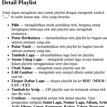
Detail Playlist
Anda dapat mengakses aksi untuk playlist dengan mengetuk tombol
"…"
di sudut kanan atas. Aksi yang tersedia:
Pilih
— mengaktifkan mode pemilihan trek, berguna untuk
menghapus beberapa trek dari playlist atau mengubah
urutannya.
Putar Berikutnya
— menambahkan trek playlist ke bagian ata
antrean pemutar yang ada.
Putar Nanti
— menambahkan trek playlist ke bagian bawah
antrean pemutar yang ada.
Tambah Lagu
— menambahkan lagu baru ke playlist.
Susun Ulang Lagu
— mengubah urutan lagu secara manual
dalam playlist menggunakan seret dan lepas.
Ubah Nama
— mengubah nama playlist saat ini.
Edit Gambar
— mengubah seni sampul album untuk playlist
saat ini.
Ekspor Daftar Lagu
— ekspor playlist ini ke
M3U / M3U8 /
CSV / TXT
.
Tambah ke Arsip
— ZIP playlist saat ini termasuk semua trek
dan file m3u.
Urutkan
— mengubah urutan trek dalam playlist. Opsi
pengurutan meliputi
Judul Lagu, Nomor Lagu, Album, Artis
Artis Album, Genre, Komposer, Rating, Tahun, Beats per