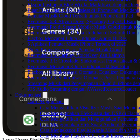
Ekspor Postingan Blog Wix ke Markdown dengan Ope
Putar FLAC dan DSD Lossless di iPhone dan Mac deng
Pemutar Musik Cloud Terbaik untuk iPhone dan iPad
Evermusic 6.8: Aliyun Drive, Synology, Gaya UI Baru
Evermusic Pro di Setapp Mobile: Musik Cloud untuk iO
Evermusic Mencapai 11 Juta Unduhan di Seluruh Dunia
Flacbox Mencapai 1 Juta Unduhan: Audio Hi-Res
5 Aplikasi Pemutar Musik iPhone Terbaik di 2025
Video Promo Evermusic: Pemutar Musik Cloud
Evermusic 3.6: CarPlay, VoiceOver, dan Lainnya
Evermusic 3.1: Crossfade, Sinkronisasi Perpustakaan &
Evermusic Mencapai 3 Juta Unduhan: Ikhtisar Fitur
Flacbox 1.6: Sinkronisasi Otomatis, Equalizer, Dukun
Evermusic 2.3: Sinkronisasi Otomatis, Posisi Pemutaran
Streaming Musik dari Penyimpanan Cloud di iPhone de
iOS Audio Streaming dengan AVAssetResourceLoader
Dokumentasi
Cara Penggunaan
Cara Mengaktifkan Visualizer Musik Saat Memuta
Cara Menggunakan Efek Suara dan DSP di Flacbox
Cara Mengaktifkan dan Menggunakan Pemutaran 
Cara Menggunakan Efek Suara Audio di Evermusic
Cara Mengekspor Playlist Apple Music dan Memu
Cara Membuat Playlist M3U untuk Internet Archiv