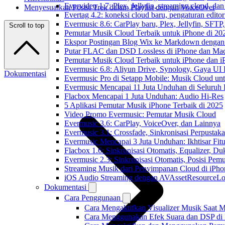
Evervideo 1.7: Plex, Jellyfin, streaming cloud, da
Menyesuaikan Posisi Trek dalam Playlist dengan VoiceOver
Evertag 4.2: koneksi cloud baru, pengaturan editor
Evermusic 8.6: CarPlay baru, Plex, Jellyfin, SFTP, 
Scroll to top
Pemutar Musik Cloud Terbaik untuk iPhone di 20
Ekspor Postingan Blog Wix ke Markdown denga
Putar FLAC dan DSD Lossless di iPhone dan Ma
Pemutar Musik Cloud Terbaik untuk iPhone dan i
Evermusic 6.8: Aliyun Drive, Synology, Gaya UI
Dokumentasi
Evermusic Pro di Setapp Mobile: Musik Cloud un
Evermusic Mencapai 11 Juta Unduhan di Seluruh
Flacbox Mencapai 1 Juta Unduhan: Audio Hi-Res
5 Aplikasi Pemutar Musik iPhone Terbaik di 2025
Video Promo Evermusic: Pemutar Musik Cloud
Evermusic 3.6: CarPlay, VoiceOver, dan Lainnya
Evermusic 3.1: Crossfade, Sinkronisasi Perpusta
Evermusic Mencapai 3 Juta Unduhan: Ikhtisar Fitu
Flacbox 1.6: Sinkronisasi Otomatis, Equalizer,
Evermusic 2.3: Sinkronisasi Otomatis, Posisi Pem
Streaming Musik dari Penyimpanan Cloud di iPh
iOS Audio Streaming dengan AVAssetResourceLo
Dokumentasi
Cara Penggunaan
Cara Mengaktifkan Visualizer Musik Saat M
Cara Menggunakan Efek Suara dan DSP di F