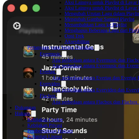
Aksi Lainnya untuk Playlist di Layar P
Aksi Lainnya untuk Playlist di Layar D
Mengubah Urutan Lagu dalam Playlis
Mengubah Gambar Sampul Playlist
Menambahkan Lagu ke Playlist
Menghapus Beberapa Lagu dari Playli
Opsi Trek
Aksesibilitas
Pertanyaan yang Sering Diajukan
Evermusic
Apa perbedaan antara Evermusic dan Flacb
Apa perbedaan antara Evermusic dan Ever
Evertag
Apa perbedaan antara Evertag dan Evertag
Evervideo
Apa perbedaan antara Evervideo dan Everv
Flacbox
Apa perbedaan antara Flacbox dan Flacbox
Dukungan
Hukum
Kebijakan Cookie
Kebijakan Privasi
Pemberitahuan Hukum
Perjanjian Lisensi