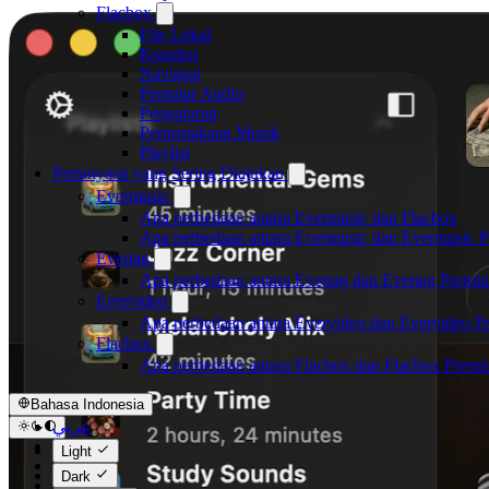
Flacbox
File Lokal
Koneksi
Navigasi
Pemutar Audio
Pengaturan
Perpustakaan Musik
Playlist
Pertanyaan yang Sering Diajukan
Evermusic
Apa perbedaan antara Evermusic dan Flacbox
Apa perbedaan antara Evermusic dan Evermusic 
Evertag
Apa perbedaan antara Evertag dan Evertag Premi
Evervideo
Apa perbedaan antara Evervideo dan Evervideo 
Flacbox
Apa perbedaan antara Flacbox dan Flacbox Prem
Bahasa Indonesia
عربي
Català
Light
Čeština
Dark
Dansk