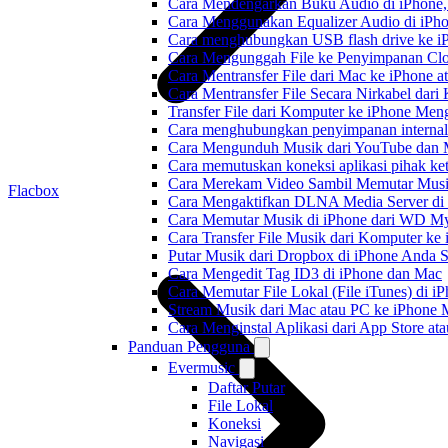
Cara Mendengarkan Buku Audio di iPhone
Cara Menggunakan Equalizer Audio di iPho
Cara menghubungkan USB flash drive ke iP
Cara Mengunggah File ke Penyimpanan Clo
Cara Mentransfer File dari Mac ke iPhone 
Cara Mentransfer File Secara Nirkabel da
Transfer File dari Komputer ke iPhone Me
Cara menghubungkan penyimpanan internal
Cara Mengunduh Musik dari YouTube dan M
Cara memutuskan koneksi aplikasi pihak ke
Cara Merekam Video Sambil Memutar Musi
Flacbox
Cara Mengaktifkan DLNA Media Server di
Cara Memutar Musik di iPhone dari WD 
Cara Transfer File Musik dari Komputer k
Putar Musik dari Dropbox di iPhone Anda S
Cara Mengedit Tag ID3 di iPhone dan Mac
Cara Memutar File Lokal (File iTunes) di i
Stream Musik dari Mac atau PC ke iPhon
Cara Menginstal Aplikasi dari App Store 
Panduan Pengguna
Evermusic
Daftar Putar
File Lokal
Koneksi
Navigasi