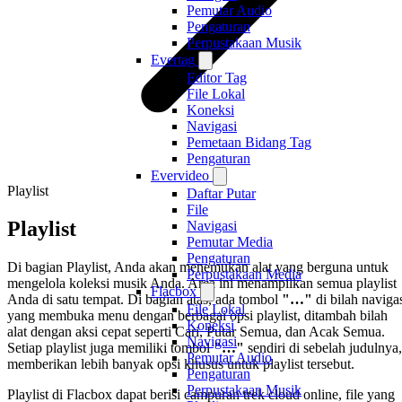
Pemutar Audio
Pengaturan
Perpustakaan Musik
Evertag
Editor Tag
File Lokal
Koneksi
Navigasi
Pemetaan Bidang Tag
Pengaturan
Evervideo
Playlist
Daftar Putar
File
Playlist
Navigasi
Pemutar Media
Pengaturan
Di bagian Playlist, Anda akan menemukan alat yang berguna untuk
Perpustakaan Media
mengelola koleksi musik Anda. Area ini menampilkan semua playlist
Flacbox
Anda di satu tempat. Di bagian atas, ada tombol
"…"
di bilah naviga
File Lokal
yang membuka menu dengan berbagai opsi playlist, ditambah bilah
Koneksi
alat dengan aksi cepat seperti Cari, Putar Semua, dan Acak Semua.
Navigasi
Setiap playlist juga memiliki tombol
"…"
sendiri di sebelah judulnya,
Pemutar Audio
memberikan lebih banyak opsi khusus untuk playlist tersebut.
Pengaturan
Perpustakaan Musik
Playlist di Flacbox dapat berisi campuran trek cloud online, file yang