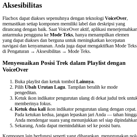
Aksesibilitas
Flacbox dapat diakses sepenuhnya dengan teknologi
VoiceOver
,
memastikan setiap komponen memiliki label dan deskripsi yang
dirancang dengan baik. Saat VoiceOver aktif, aplikasi menerjemahka
antarmuka pengguna ke
Mode Teks
, hanya menampilkan elemen
yang dapat diakses dan berguna untuk meningkatkan kecepatan
navigasi dan kenyamanan. Anda juga dapat mengaktifkan Mode Teks
di Pengaturan → Aksesibilitas → Mode Teks.
Menyesuaikan Posisi Trek dalam Playlist dengan
VoiceOver
Buka playlist dan ketuk tombol
Lainnya
.
Pilih
Ubah Urutan Lagu
. Tampilan beralih ke mode
pengeditan.
Ketuk ikon indikator pengurutan ulang di dekat judul trek untu
memberinya fokus.
Ketuk dua kali
ikon indikator pengurutan ulang dengan cepat.
Pada ketukan kedua, jangan lepaskan jari Anda — tahan hingg
Anda mendengar suara yang menunjukkan sel siap dipindahka
Sekarang, Anda dapat memindahkan sel ke posisi baru.
Komponen lain berfungsi seperti yang diharapkan, menggunakan pol