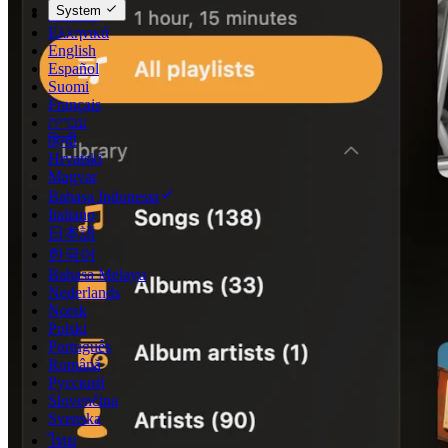
System
Deutsch
Ελληνικά
English
Español
Suomi
Français
עברית
हिन्दी
Hrvatski
Magyar
Bahasa Indonesia
Italiano
日本語
한국어
Bahasa Melayu
Nederlands
Norsk
Polski
Português
Română
Русский
Slovenčina
Svenska
ไทย