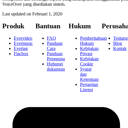
VoiceOver yang disediakan sistem.
Last updated on
Februari 1, 2020
Produk
Bantuan
Hukum
Perusah
Evervideo
FAQ
Pemberitahuan
Tentang
Evermusic
Panduan
Hukum
Blog
Evertag
Cara
Kebijakan
Kontak
Flacbox
Panduan
Privasi
Pengguna
Kebijakan
Hubungi
Cookie
dukungan
Syarat
dan
Ketentuan
Perjanjian
Lisensi