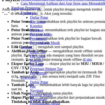
Cara Menginstal Aplikasi dari App Store atau Mengak
Panduan Pengguna
Anda dapat mengakses aksi untuk playlist dengan mengetuk tombol
Evermusic
"…"
di dekat judul playlist. Aksi yang tersedia:
Daftar Putar
Putar Semua
— menambahkan trek playlist ke antrean pemuta
File Lokal
baru.
Koneksi
Putar Berikutnya
— menambahkan trek playlist ke bagian ata
Navigasi
antrean pemutar yang ada.
Pemutar Audio
Putar Nanti
— menambahkan trek playlist ke bagian bawah
Pengaturan
antrean pemutar yang ada.
Perpustakaan Musik
Edit Gambar
— mengubah seni sampul playlist.
Evertag
Aktifkan Mode Offline
— mengaktifkan mode offline untuk
Editor Tag
playlist. Baik trek yang ada maupun yang baru diunduh secara
File Lokal
otomatis. Baca lebih lanjut tentang mode offline
di sini
.
Koneksi
Ekspor Daftar Lagu
— ekspor playlist ini ke
M3U / M3U8 /
Navigasi
CSV / TXT
.
Pemetaan Bidang Tag
Tambah ke Arsip
— mengarsipkan playlist ini (termasuk file
Pengaturan
m3u, sampul album, dan semua trek) menjadi satu ZIP. Fitur
Evervideo
Premium.
Daftar Putar
Tambah Lagu
— menambahkan lebih banyak lagu ke playlist
File
saat ini.
Navigasi
Ubah Nama
— mengubah nama playlist.
Pemutar Media
Hapus Playlist
— menghapus playlist dari perpustakaan musik
Pengaturan
Tindakan ini tidak dapat dibatalkan.
Perpustakaan Media