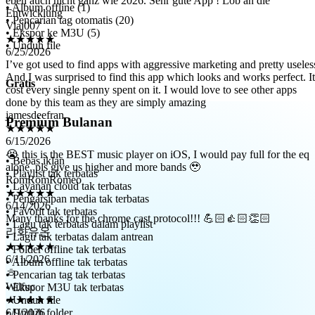
Viaj007
• Album offline (1)
★★★★★
• Pencarian tag otomatis (20)
6/25/2026
• Ekspor ke M3U (5)
I’ve got used to find apps with aggressive marketing and pretty useles
• Unduh file
And I was surprised to find this app which looks and works perfect. It
cost every single penny spent on it. I would love to see other apps
done by this team as they are simply amazing
Gratis
jamesdeefran
★★★★★
6/15/2026
Premium Bulanan
😭 this is the BEST music player on iOS, I would pay full for the eq
alone, pls give us higher and more bands 🥹
RomRomRomeo
• Bebas iklan
★★★★★
• Playlist tak terbatas
6/14/2026
• Layanan cloud tak terbatas
Many thanks for the chrome cast protocol!!! 💪🏻👍🏻👏🏻
• Pengarsipan media tak terbatas
리화유온
• Favorit tak terbatas
★★★★★
• Lagu tak terbatas dalam playlist
6/11/2026
• Lagu tak terbatas dalam antrean
• Folder offline tak terbatas
ㅎ
• Album offline tak terbatas
Wilfuc
• Pencarian tag tak terbatas
★★★★★
• Ekspor M3U tak terbatas
6/9/2026
• Unduh file
Очень нравится приложение. Удобно, поддерживает любой
• Unduh folder