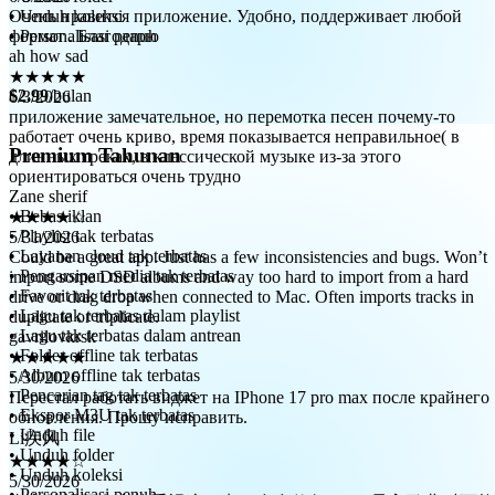
формат . Благодарю
• Unduh koleksi
ah how sad
• Personalisasi penuh
★★★★★
6/3/2026
приложение замечательное, но перемотка песен почему-то
$2.99
/bulan
работает очень криво, время показывается неправильное( в
длинных треках, в классической музыке из-за этого
ориентироваться очень трудно
Premium Tahunan
Zane sherif
★★★★☆
5/31/2026
• Bebas iklan
Could be a great app. Just has a few inconsistencies and bugs. Won’t
• Playlist tak terbatas
import some DSD albums and way too hard to import from a hard
• Layanan cloud tak terbatas
drive or drag drop when connected to Mac. Often imports tracks in
• Pengarsipan media tak terbatas
duplicate or triplicate.
• Favorit tak terbatas
gavrilovkrsk
• Lagu tak terbatas dalam playlist
★★★★★
• Lagu tak terbatas dalam antrean
5/30/2026
• Folder offline tak terbatas
Перестал работать виджет на IPhone 17 pro max после крайнего
• Album offline tak terbatas
обновления. Прошу исправить.
• Pencarian tag tak terbatas
Li疾风
• Ekspor M3U tak terbatas
★★★★☆
• Unduh file
5/30/2026
• Unduh folder
真心希望开发者能重视这一点，多多修复bug，导入歌曲时可能
• Unduh koleksi
闪退；界面也有bug，尤其是上个版本更新（针对于iOS 26）
• Personalisasi penuh