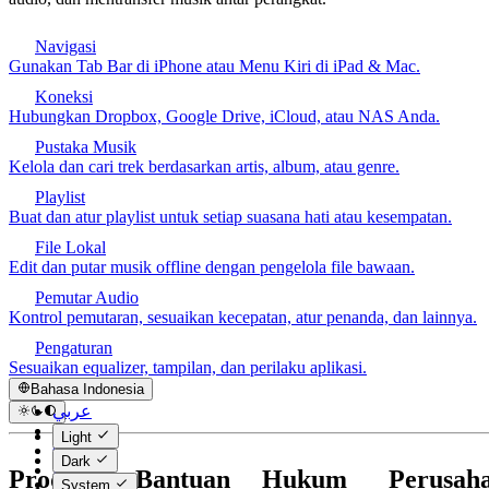
Navigasi
Gunakan Tab Bar di iPhone atau Menu Kiri di iPad & Mac.
Koneksi
Hubungkan Dropbox, Google Drive, iCloud, atau NAS Anda.
Pustaka Musik
Kelola dan cari trek berdasarkan artis, album, atau genre.
Playlist
Buat dan atur playlist untuk setiap suasana hati atau kesempatan.
File Lokal
Edit dan putar musik offline dengan pengelola file bawaan.
Pemutar Audio
Kontrol pemutaran, sesuaikan kecepatan, atur penanda, dan lainnya.
Pengaturan
Sesuaikan equalizer, tampilan, dan perilaku aplikasi.
Bahasa Indonesia
عربي
Català
Light
Čeština
Dark
Dansk
Produk
Bantuan
Hukum
Perusah
System