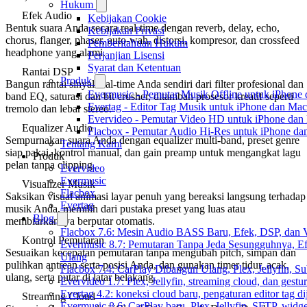
Hukum
Efek Audio
Kebijakan Cookie
Bentuk suara Anda secara real-time dengan reverb, delay, echo,
Kebijakan Privasi
chorus, flanger, phaser, auto-wah, distorsi, kompresor, dan crossfeed
Pemberitahuan Hukum
headphone yang alami.
Perjanjian Lisensi
Syarat dan Ketentuan
Rantai DSP
Produk
Bangun rantai sinyal real-time Anda sendiri dari filter profesional dan
Evermusic - Pemutar Musik Offline untuk iPhone
band EQ, saturasi dan bit crusher, ditambah prosesor kreatif seperti
Evertag - Editor Tag Musik untuk iPhone dan Mac
tremolo dan lebar stereo.
Evervideo - Pemutar Video HD untuk iPhone dan
Equalizer Audio
Flacbox - Pemutar Audio Hi-Res untuk iPhone d
Sempurnakan suara Anda dengan equalizer multi-band, preset genre
Tentang Kami
siap pakai, kontrol manual, dan gain preamp untuk mengangkat lagu
Produk
pelan tanpa clipping.
Evervideo
Evermusic
Visualizer Musik
Flacbox
Saksikan visual animasi layar penuh yang bereaksi langsung terhadap
Evertag
musik Anda, memilih dari pustaka preset yang luas atau
Blog
membiarkannya berputar otomatis.
Flacbox 7.6: Mesin Audio BASS Baru, Efek, DSP, dan 
Kontrol Pemutaran
Evermusic 8.7: Pemutaran Tanpa Jeda Sesungguhnya, Ef
Sesuaikan kecepatan pemutaran tanpa mengubah pitch, simpan dan
Ulang
pulihkan antrean serta posisi Anda, dan gunakan timer tidur, acak,
Flacbox 7.4: CarPlay Dibangun Ulang, Plex, Jellyfin, 
ulang, serta putar di latar belakang.
Evervideo 1.7: Plex, Jellyfin, streaming cloud, dan gest
Evertag 4.2: koneksi cloud baru, pengaturan editor tag di
Streaming Cloud
Evermusic 8.6: CarPlay baru, Plex, Jellyfin, SFTP, widget