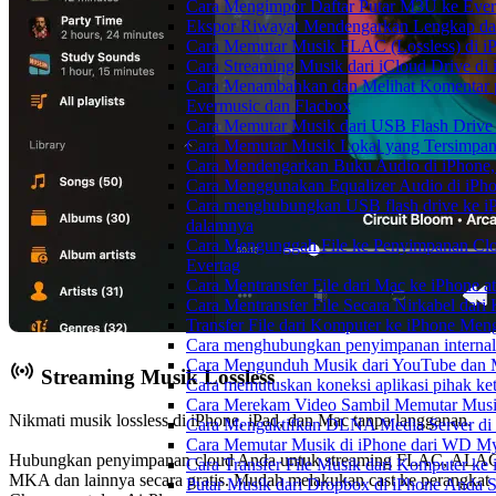
Cara Mengimpor Daftar Putar M3U ke Ever
Ekspor Riwayat Mendengarkan Lengkap dar
Cara Memutar Musik FLAC (Lossless) di i
Cara Streaming Musik dari iCloud Drive di
Cara Menambahkan dan Melihat Komentar p
Evermusic dan Flacbox
Cara Memutar Musik dari USB Flash Drive 
Cara Memutar Musik Lokal yang Tersimpan
Cara Mendengarkan Buku Audio di iPhone
Cara Menggunakan Equalizer Audio di iPho
Cara menghubungkan USB flash drive ke iP
dalamnya
Cara Mengunggah File ke Penyimpanan Clo
Evertag
Cara Mentransfer File dari Mac ke iPhone 
Cara Mentransfer File Secara Nirkabel da
Transfer File dari Komputer ke iPhone Me
Cara menghubungkan penyimpanan internal
Cara Mengunduh Musik dari YouTube dan M
Streaming Musik Lossless
Cara memutuskan koneksi aplikasi pihak ke
Cara Merekam Video Sambil Memutar Musi
Nikmati musik lossless di iPhone, iPad, dan Mac tanpa langganan.
Cara Mengaktifkan DLNA Media Server di
Cara Memutar Musik di iPhone dari WD 
Hubungkan penyimpanan cloud Anda untuk streaming FLAC, ALA
Cara Transfer File Musik dari Komputer k
MKA dan lainnya secara gratis. Mudah melakukan cast ke perangkat
Putar Musik dari Dropbox di iPhone Anda S