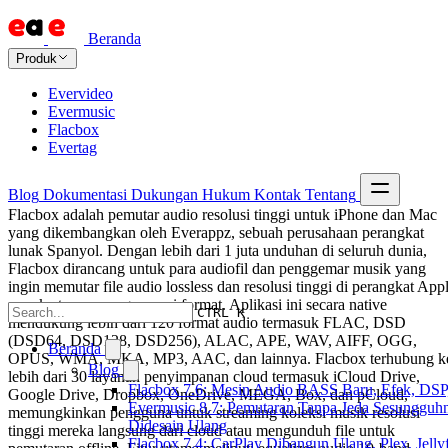
Beranda
Produk
Evervideo
Evermusic
Flacbox
Evertag
Blog
Dokumentasi
Dukungan
Hukum
Kontak
Tentang
Flacbox adalah pemutar audio resolusi tinggi untuk iPhone dan Mac
yang dikembangkan oleh Everappz, sebuah perusahaan perangkat
lunak Spanyol. Dengan lebih dari 1 juta unduhan di seluruh dunia,
Flacbox dirancang untuk para audiofil dan penggemar musik yang
ingin memutar file audio lossless dan resolusi tinggi di perangkat App
mereka tanpa mengonversi format. Aplikasi ini secara native
CTRL K
mendukung lebih dari 120 format audio termasuk FLAC, DSD
(DSD64, DSD128, DSD256), ALAC, APE, WAV, AIFF, OGG,
Beranda
OPUS, WMA, MKA, MP3, AAC, dan lainnya. Flacbox terhubung k
Blog
lebih dari 30 layanan penyimpanan cloud termasuk iCloud Drive,
Flacbox 7.6: Mesin Audio BASS Baru, Efek, DSP,
Google Drive, Dropbox, OneDrive, MEGA, Box, dan pCloud,
Evermusic 8.7: Pemutaran Tanpa Jeda Sesungguhn
memungkinkan pengguna untuk streaming koleksi musik resolusi
Didesain Ulang
tinggi mereka langsung dari cloud atau mengunduh file untuk
Flacbox 7.4: CarPlay Dibangun Ulang, Plex, Jell