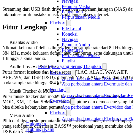
Navigasi
Pemutar Media
Streaming dari USB flash drive atau penyimpanan jaringan (NAS) da
Pengaturan
nikmati seluruh pustaka musik Anda tanpa akses internet.
Perpustakaan Media
Flacbox
Fitur Lengkap
File Lokal
Koneksi
Navigasi
Kualitas Audio
Pemutar Audio
Nikmati keluaran fidelitas tinggi dengan sample rate dari 8 kHz hingg
Pengaturan
384 kHz, mode keluaran default atau campuran, serta dukungan untu
Perpustakaan Musik
1 hingga 7 kanal audio.
Playlist
Pertanyaan yang Sering Diajukan
Audio Lossless & Hi-Res
Putar format lossless dan hi-res seperti FLAC, ALAC, WAV, AIFF,
Evermusic
APE, WV, dan DSF (DSD), ditambah MP3, AAC, OGG, dan OPUS
Apa perbedaan antara Evermusic dan
pada sample rate hingga 384 kHz.
Apa perbedaan antara Evermusic da
Evertag
Musik Tracker & MOD
Apa perbedaan antara Evertag dan E
Putar musik tracker dan modul klasik secara native, termasuk format
Evervideo
MOD, XM, IT, dan S3M dari dunia chiptune dan demoscene yang ta
Apa perbedaan antara Evervideo dan
bisa dibuka kebanyakan pemutar.
Flacbox
Mesin Audio
Apa perbedaan antara Flacbox dan F
Pilih dari tiga mesin pemutaran: mesin sistem standar, mesin FFmpeg
Dukungan
yang serbaguna, dan mesin BASS™ profesional yang membuka efek
Hubungi Kami
DSP, dan visual.