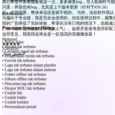
后，尤其明显，整体来说还是挺不错的。 当然，这款软件我认
为偏向于专业级，我是完全会使用的，但在使用过程中，频繁
$19.99
/tahun
现的广告降低了实际体验，希望在没有订阅的情况下，也能减
广告（或许能为这款软件增加人气）。如果开发者考虑并听取
这些意见，我觉得这将会是一款顶流的音频播放器！
Premium Seumur Hidup
Mohnauf
★★★★★
5/26/2026
• Bebas iklan
التطبيق ممتاز
• Playlist tak terbatas
• Layanan cloud tak terbatas
• Pengarsipan media tak terbatas
• Favorit tak terbatas
• Lagu tak terbatas dalam playlist
• Lagu tak terbatas dalam antrean
• Folder offline tak terbatas
• Album offline tak terbatas
• Pencarian tag tak terbatas
• Ekspor M3U tak terbatas
• Unduh file
• Unduh folder
• Unduh koleksi
• Personalisasi penuh