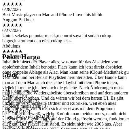
6/28/2026
Best Music player on Mac and iPhone I love this bihhh
Anggun Bakhtiar
★★★★★
6/27/2026
Untuk sekelas pemutar musik,menurut saya ini sudah cukup
bagus,instrument dan efek cukup jelas.
Abdulups
★★★★★
6/26/2026
Inhaltlich bietet der Player alles, was man für das Abspielen von
Paket Harga
applefremdem Inhalt benötigt. Flacs kann ich jetzt direkt abspielen
ohne doppelte Ablage als Alac. Man kann seine iCloud-Mediathek gu
verlinken und bei Bedarf Playlisten herunterladen. Über Bande kann
man auf dem Mac auch die selbe Playlist mit dem iPhone teilen,
Gratis
vielleicht meine ich aber auch die gleiche. Nach Änderungen muss
man nämlich die Wiedergabeliste überschreiben und auf dem anderen
Gerät überschreiben. Und da wären wir bei dem harten UI. Es gibt
• Mengandung iklan
unzählige verschachtelte Ordner und Rubriken, weil eben alles
• Playlist (10)
mögliche geht. Wenn man sich aber etwas mit dem Programm
• Layanan cloud (3)
beschäftigt und weiß, welche Knöpfe man meiden muss, damit nicht
• Koleksi media arsip (3)
versehentlich eigene Flacs auf der Cloud gelöscht werden, funktionier
• Favorit (1000)
alles gut. Der Player läuft stabil. Es sieht nicht wie 2003 aus. Aber
• Lagu dalam playlist (1000)
eben auch nicht ganz wie 2026. Sehr gute App ! Lob an die
• Lagu dalam antrean (750)
Entwicklung
• Folder offline (1)