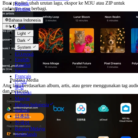
Buat playlist, ubah urutan lagu, ekspor ke M3U atau ZIP untuk
Kontak
cadangan atau berbagi.
Tentang
Bahasa Indonesia
عربي
Català
Light
Čeština
Dark
Dansk
System
Deutsch
Ελληνικά
English
Español
Suomi
Français
Pustaka Media
עברית
Atur lagu berdasarkan album, artis, atau genre menggunakan tag audi
हिन्दी
dan metadata.
Hrvatski
Magyar
Bahasa Indonesia
Italiano
日本語
한국어
Bahasa Melayu
Nederlands