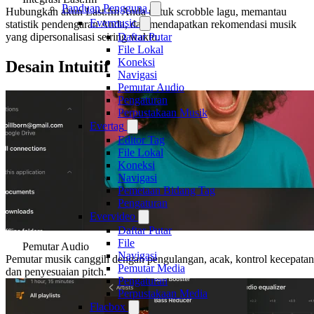
Panduan Pengguna
Hubungkan akun Last.fm Anda untuk scrobble lagu, memantau
Evermusic
statistik pendengaran Anda, dan mendapatkan rekomendasi musik
Daftar Putar
yang dipersonalisasi seiring waktu.
File Lokal
Koneksi
Desain Intuitif
Navigasi
Pemutar Audio
Pengaturan
Perpustakaan Musik
Evertag
Editor Tag
File Lokal
Koneksi
Navigasi
Pemetaan Bidang Tag
Pengaturan
Evervideo
Daftar Putar
File
Pemutar Audio
Navigasi
Pemutar musik canggih dengan pengulangan, acak, kontrol kecepatan
Pemutar Media
dan penyesuaian pitch.
Pengaturan
Perpustakaan Media
Flacbox