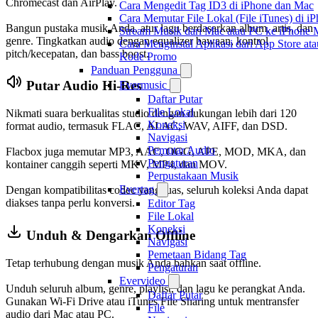
Chromecast dan AirPlay.
Cara Mengedit Tag ID3 di iPhone dan Mac
Cara Memutar File Lokal (File iTunes) di i
Bangun pustaka musik Anda, atur lagu berdasarkan album, artis, dan
Stream Musik dari Mac atau PC ke iPhon
genre. Tingkatkan audio dengan equalizer bawaan, kontrol
Cara Menginstal Aplikasi dari App Store 
pitch/kecepatan, dan bass boost.
Kode Promo
Panduan Pengguna
Putar Audio Hi-Res
Evermusic
Daftar Putar
File Lokal
Nikmati suara berkualitas studio dengan dukungan lebih dari 120
Koneksi
format audio, termasuk FLAC, ALAC, WAV, AIFF, dan DSD.
Navigasi
Pemutar Audio
Flacbox juga memutar MP3, AAC, OGG, APE, MOD, MKA, dan
Pengaturan
kontainer canggih seperti MKV, MP4, dan MOV.
Perpustakaan Musik
Evertag
Dengan kompatibilitas codec yang luas, seluruh koleksi Anda dapat
diakses tanpa perlu konversi.
Editor Tag
File Lokal
Koneksi
Unduh & Dengarkan Offline
Navigasi
Pemetaan Bidang Tag
Tetap terhubung dengan musik Anda bahkan saat offline.
Pengaturan
Evervideo
Unduh seluruh album, genre, playlist, dan lagu ke perangkat Anda.
Daftar Putar
Gunakan Wi-Fi Drive atau iTunes File Sharing untuk mentransfer
File
audio dari Mac atau PC.