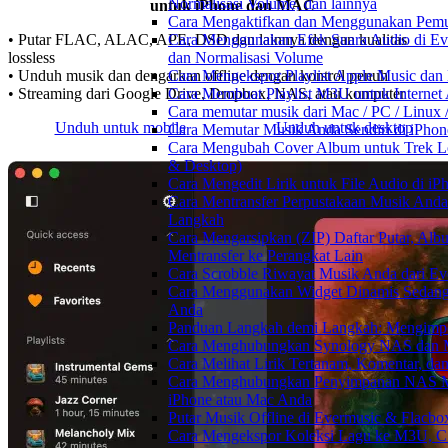
Normalisasi Volume, dan lainnya
untuk iPhone dan MAC
Cara Mengaktifkan dan Menggunakan Pemut
Cara Menggunakan Efek Suara Audio di Ever
• Putar FLAC, ALAC, APE, DSD dan lainnya dengan kualitas
dan Normalisasi Volume
lossless
Cara Mengekspor Playlist Apple Music dan
• Unduh musik dan dengarkan offline dengan kontrol penuh
Cara Membuat Playlist M3U untuk Internet 
• Streaming dari Google Drive, Dropbox, NAS, atau komputer
Cara memutar musik dari Mac / PC / Linu
Unduh untuk mobile
Unduh untuk desktop
Cara Memutar Musik Anda Sendiri di iPho
Cara Mengubah Cover Album untuk Trek Lo
& Desktop)
Cara Mengedit Lirik untuk File Audio di i
Cara Mentransfer Perpustakaan Musik Anda
Langkah
Cara Mengarsipkan (ZIP) Daftar Putar, Alb
Mentransfer ke Perangkat Lain
Cara Scrobble Riwayat Musik Anda dari Eve
Cara Menggunakan Widget Dinamis Sedang 
Anda
Panduan Langkah demi Langkah: Mengimpor
Cara Menghubungkan Synology NAS dan M
Cara Melihat Lirik Tertanam, Komentar, da
Cara Menghubungkan Penyimpanan NAS 
iPhone atau Mac Anda
Putar Musik Offline di Evermusic & Flacbo
Cara Mengekspor Koleksi Lagu ke M3U, C