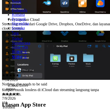
Norsk
Polski
Português
Română
Русский
Penyimpanan Cloud
Slovenčina
Streaming musik dari Google Drive, Dropbox, OneDrive, dan layana
Svenska
cloud lainnya.
ไทย
Türkçe
Українська
Tiếng Việt
简体中文
繁體中文
Genuinely beautiful
★★★★★
7/14/2026
Nothing else needs to be said
。zopoa
iCloud Drive
★★★★★
Simpan musik lossless di iCloud dan streaming langsung tanpa
7/9/2026
mengunduh.
111
Yerohen
Ulasan App Store
★★★★★
7/6/2026