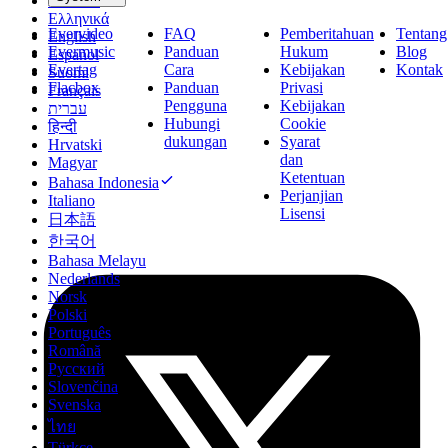
Deutsch
Ελληνικά
Evervideo
FAQ
Pemberitahuan
Tentang
English
Evermusic
Panduan
Hukum
Blog
Español
Evertag
Cara
Kebijakan
Kontak
Suomi
Flacbox
Panduan
Privasi
Français
Pengguna
Kebijakan
עברית
Hubungi
Cookie
हिन्दी
dukungan
Syarat
Hrvatski
dan
Magyar
Ketentuan
Bahasa Indonesia
Perjanjian
Italiano
Lisensi
日本語
한국어
Bahasa Melayu
Nederlands
Norsk
Polski
Português
Română
Русский
Slovenčina
Svenska
ไทย
Türkçe