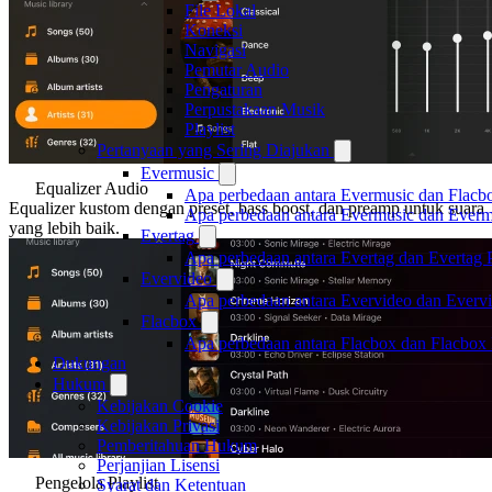
File Lokal
Koneksi
Navigasi
Pemutar Audio
Pengaturan
Perpustakaan Musik
Playlist
Pertanyaan yang Sering Diajukan
Evermusic
Equalizer Audio
Apa perbedaan antara Evermusic dan Flacb
Equalizer kustom dengan preset, bass boost, dan preamp untuk suara
Apa perbedaan antara Evermusic dan Ever
yang lebih baik.
Evertag
Apa perbedaan antara Evertag dan Evertag
Evervideo
Apa perbedaan antara Evervideo dan Everv
Flacbox
Apa perbedaan antara Flacbox dan Flacbox
Dukungan
Hukum
Kebijakan Cookie
Kebijakan Privasi
Pemberitahuan Hukum
Perjanjian Lisensi
Pengelola Playlist
Syarat dan Ketentuan