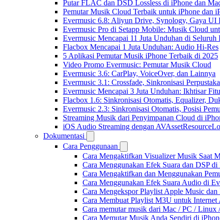
Putar FLAC dan DSD Lossless di iPhone dan Ma
Pemutar Musik Cloud Terbaik untuk iPhone dan i
Evermusic 6.8: Aliyun Drive, Synology, Gaya UI
Evermusic Pro di Setapp Mobile: Musik Cloud un
Evermusic Mencapai 11 Juta Unduhan di Seluruh
Flacbox Mencapai 1 Juta Unduhan: Audio Hi-Res
5 Aplikasi Pemutar Musik iPhone Terbaik di 2025
Video Promo Evermusic: Pemutar Musik Cloud
Evermusic 3.6: CarPlay, VoiceOver, dan Lainnya
Evermusic 3.1: Crossfade, Sinkronisasi Perpusta
Evermusic Mencapai 3 Juta Unduhan: Ikhtisar Fitu
Flacbox 1.6: Sinkronisasi Otomatis, Equalizer,
Evermusic 2.3: Sinkronisasi Otomatis, Posisi Pem
Streaming Musik dari Penyimpanan Cloud di iPh
iOS Audio Streaming dengan AVAssetResourceLo
Dokumentasi
Cara Penggunaan
Cara Mengaktifkan Visualizer Musik Saat M
Cara Menggunakan Efek Suara dan DSP di F
Cara Mengaktifkan dan Menggunakan Pemut
Cara Menggunakan Efek Suara Audio di Ever
Cara Mengekspor Playlist Apple Music dan
Cara Membuat Playlist M3U untuk Internet 
Cara memutar musik dari Mac / PC / Linu
Cara Memutar Musik Anda Sendiri di iPho