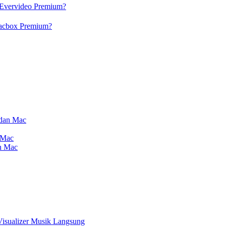
 Evervideo Premium?
lacbox Premium?
 dan Mac
 Mac
an Mac
Visualizer Musik Langsung