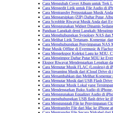
Cara Mengubah Cover Album untuk Trek Lo
Cara Mengedit Lirik untuk File Audio di i
Cara Mentransfer Perpustakaan Musik Anda
Cara Mengarsipkan (ZIP) Daftar Putar, Alb
Cara Scrobble Riwayat Musik Anda dari Eve
Cara Menggunakan Widget Dinamis Sedang 
Panduan Langkah demi Langkah: Mengimpor
Cara Menghubungkan Synology NAS dan M
Cara Melihat Lirik Tertanam, Komentar, da
Cara Menghubungkan Penyimpanan NAS M
Putar Musik Offline di Evermusic & Flacbo
Cara Mengekspor Koleksi Lagu ke M3U, C
Cara Mengimpor Daftar Putar M3U ke Ever
Ekspor Riwayat Mendengarkan Lengkap dar
Cara Memutar Musik FLAC (Lossless) di i
Cara Streaming Musik dari iCloud Drive di
Cara Menambahkan dan Melihat Komentar p
Cara Memutar Musik dari USB Flash Drive 
Cara Memutar Musik Lokal yang Tersimpan
Cara Mendengarkan Buku Audio di iPhone
Cara Menggunakan Equalizer Audio di iPho
Cara menghubungkan USB flash drive ke iP
Cara Mengunggah File ke Penyimpanan Clo
Cara Mentransfer File dari Mac ke iPhone 
Cara Mentransfer File Secara Nirkabel da