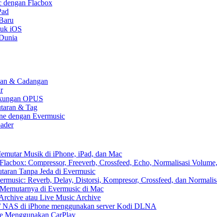
c dengan Flacbox
Pad
 Baru
tuk iOS
 Dunia
kaan & Cadangan
r
 Dukungan OPUS
utaran & Tag
one dengan Evermusic
ader
emutar Musik di iPhone, iPad, dan Mac
lacbox: Compressor, Freeverb, Crossfeed, Echo, Normalisasi Volume,
aran Tanpa Jeda di Evermusic
music: Reverb, Delay, Distorsi, Kompresor, Crossfeed, dan Normali
 Memutarnya di Evermusic di Mac
Archive atau Live Music Archive
x / NAS di iPhone menggunakan server Kodi DLNA
ne Menggunakan CarPlay