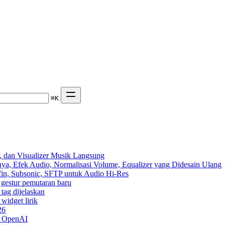
⌘
K
 dan Visualizer Musik Langsung
ya, Efek Audio, Normalisasi Volume, Equalizer yang Didesain Ulang
yfin, Subsonic, SFTP untuk Audio Hi-Res
n gestur pemutaran baru
 tag dijelaskan
widget lirik
26
n OpenAI