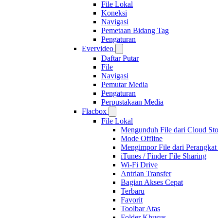
File Lokal
Koneksi
Navigasi
Pemetaan Bidang Tag
Pengaturan
Evervideo
Daftar Putar
File
Navigasi
Pemutar Media
Pengaturan
Perpustakaan Media
Flacbox
File Lokal
Mengunduh File dari Cloud St
Mode Offline
Mengimpor File dari Perangka
iTunes / Finder File Sharing
Wi-Fi Drive
Antrian Transfer
Bagian Akses Cepat
Terbaru
Favorit
Toolbar Atas
Folder Khusus