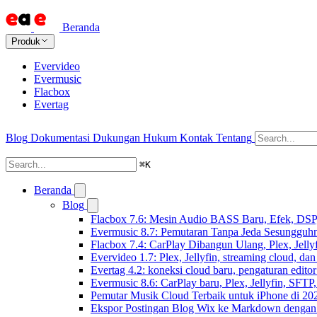
Beranda
Produk
Evervideo
Evermusic
Flacbox
Evertag
Blog
Dokumentasi
Dukungan
Hukum
Kontak
Tentang
⌘
K
Beranda
Blog
Flacbox 7.6: Mesin Audio BASS Baru, Efek, DSP,
Evermusic 8.7: Pemutaran Tanpa Jeda Sesungguhn
Flacbox 7.4: CarPlay Dibangun Ulang, Plex, Jell
Evervideo 1.7: Plex, Jellyfin, streaming cloud, da
Evertag 4.2: koneksi cloud baru, pengaturan editor
Evermusic 8.6: CarPlay baru, Plex, Jellyfin, SFTP, 
Pemutar Musik Cloud Terbaik untuk iPhone di 20
Ekspor Postingan Blog Wix ke Markdown denga