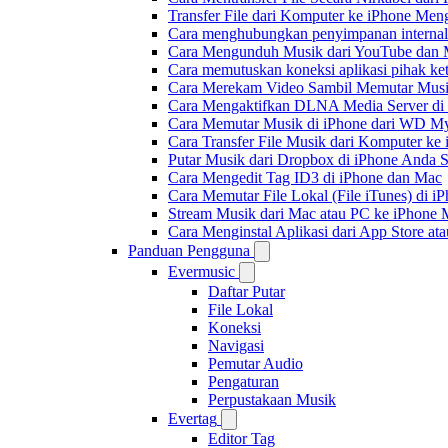
Transfer File dari Komputer ke iPhone Me
Cara menghubungkan penyimpanan internal
Cara Mengunduh Musik dari YouTube dan M
Cara memutuskan koneksi aplikasi pihak ke
Cara Merekam Video Sambil Memutar Musi
Cara Mengaktifkan DLNA Media Server di
Cara Memutar Musik di iPhone dari WD 
Cara Transfer File Musik dari Komputer k
Putar Musik dari Dropbox di iPhone Anda S
Cara Mengedit Tag ID3 di iPhone dan Mac
Cara Memutar File Lokal (File iTunes) di i
Stream Musik dari Mac atau PC ke iPhon
Cara Menginstal Aplikasi dari App Store 
Panduan Pengguna
Evermusic
Daftar Putar
File Lokal
Koneksi
Navigasi
Pemutar Audio
Pengaturan
Perpustakaan Musik
Evertag
Editor Tag