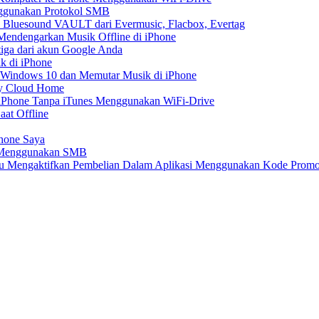
nggunakan Protokol SMB
 Bluesound VAULT dari Evermusic, Flacbox, Evertag
endengarkan Musik Offline di iPhone
tiga dari akun Google Anda
k di iPhone
 Windows 10 dan Memutar Musik di iPhone
My Cloud Home
e iPhone Tanpa iTunes Menggunakan WiFi-Drive
aat Offline
Phone Saya
e Menggunakan SMB
atau Mengaktifkan Pembelian Dalam Aplikasi Menggunakan Kode Prom