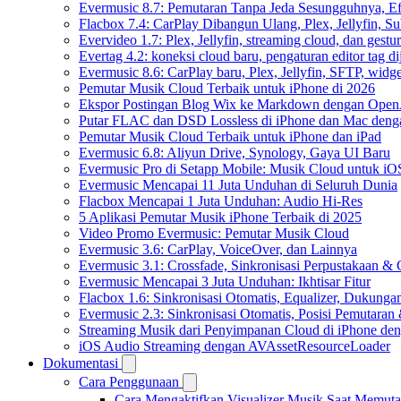
Evermusic 8.7: Pemutaran Tanpa Jeda Sesungguhnya, Ef
Flacbox 7.4: CarPlay Dibangun Ulang, Plex, Jellyfin, 
Evervideo 1.7: Plex, Jellyfin, streaming cloud, dan gest
Evertag 4.2: koneksi cloud baru, pengaturan editor tag di
Evermusic 8.6: CarPlay baru, Plex, Jellyfin, SFTP, widget
Pemutar Musik Cloud Terbaik untuk iPhone di 2026
Ekspor Postingan Blog Wix ke Markdown dengan Ope
Putar FLAC dan DSD Lossless di iPhone dan Mac deng
Pemutar Musik Cloud Terbaik untuk iPhone dan iPad
Evermusic 6.8: Aliyun Drive, Synology, Gaya UI Baru
Evermusic Pro di Setapp Mobile: Musik Cloud untuk iO
Evermusic Mencapai 11 Juta Unduhan di Seluruh Dunia
Flacbox Mencapai 1 Juta Unduhan: Audio Hi-Res
5 Aplikasi Pemutar Musik iPhone Terbaik di 2025
Video Promo Evermusic: Pemutar Musik Cloud
Evermusic 3.6: CarPlay, VoiceOver, dan Lainnya
Evermusic 3.1: Crossfade, Sinkronisasi Perpustakaan &
Evermusic Mencapai 3 Juta Unduhan: Ikhtisar Fitur
Flacbox 1.6: Sinkronisasi Otomatis, Equalizer, Dukun
Evermusic 2.3: Sinkronisasi Otomatis, Posisi Pemutaran
Streaming Musik dari Penyimpanan Cloud di iPhone de
iOS Audio Streaming dengan AVAssetResourceLoader
Dokumentasi
Cara Penggunaan
Cara Mengaktifkan Visualizer Musik Saat Memuta