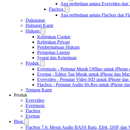
Apa perbedaan antara Evervideo dan
Flacbox
Apa perbedaan antara Flacbox dan F
Dukungan
Hubungi Kami
Hukum
Kebijakan Cookie
Kebijakan Privasi
Pemberitahuan Hukum
Perjanjian Lisensi
Syarat dan Ketentuan
Produk
Evermusic - Pemutar Musik Offline untuk iPhone
Evertag - Editor Tag Musik untuk iPhone dan Mac
Evervideo - Pemutar Video HD untuk iPhone dan
Flacbox - Pemutar Audio Hi-Res untuk iPhone d
Tentang Kami
Produk
Evervideo
Evermusic
Flacbox
Evertag
Blog
Flacbox 7.6: Mesin Audio BASS Baru, Efek, DSP, dan 