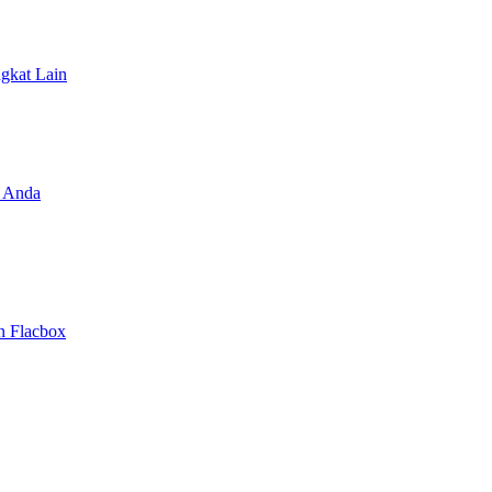
ngkat Lain
 Anda
n Flacbox