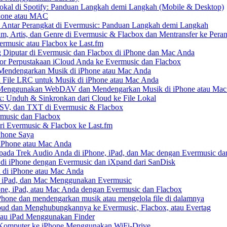
kal di Spotify: Panduan Langkah demi Langkah (Mobile & Desktop)
Phone atau MAC
 Antar Perangkat di Evermusic: Panduan Langkah demi Langkah
um, Artis, dan Genre di Evermusic & Flacbox dan Mentransfer ke Pera
rmusic atau Flacbox ke Last.fm
Diputar di Evermusic dan Flacbox di iPhone dan Mac Anda
 Perpustakaan iCloud Anda ke Evermusic dan Flacbox
endengarkan Musik di iPhone atau Mac Anda
n File LRC untuk Musik di iPhone atau Mac Anda
enggunakan WebDAV dan Mendengarkan Musik di iPhone atau Mac
x: Unduh & Sinkronkan dari Cloud ke File Lokal
SV, dan TXT di Evermusic & Flacbox
music dan Flacbox
i Evermusic & Flacbox ke Last.fm
Phone Saya
 iPhone atau Mac Anda
ada Trek Audio Anda di iPhone, iPad, dan Mac dengan Evermusic da
di iPhone dengan Evermusic dan iXpand dari SanDisk
 di iPhone atau Mac Anda
, iPad, dan Mac Menggunakan Evermusic
ne, iPad, atau Mac Anda dengan Evermusic dan Flacbox
hone dan mendengarkan musik atau mengelola file di dalamnya
ud dan Menghubungkannya ke Evermusic, Flacbox, atau Evertag
atau iPad Menggunakan Finder
ri Komputer ke iPhone Menggunakan WiFi-Drive