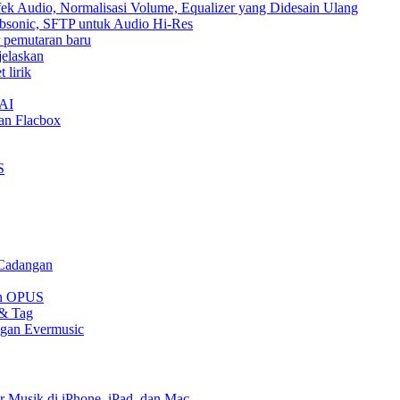
ek Audio, Normalisasi Volume, Equalizer yang Didesain Ulang
Subsonic, SFTP untuk Audio Hi-Res
ur pemutaran baru
jelaskan
 lirik
nAI
an Flacbox
S
 Cadangan
gan OPUS
 & Tag
ngan Evermusic
r Musik di iPhone, iPad, dan Mac