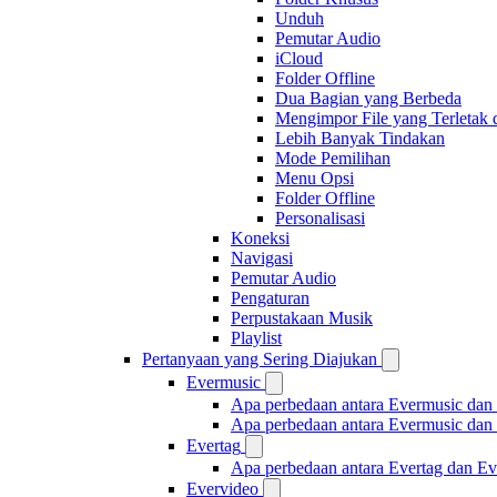
Unduh
Pemutar Audio
iCloud
Folder Offline
Dua Bagian yang Berbeda
Mengimpor File yang Terletak
Lebih Banyak Tindakan
Mode Pemilihan
Menu Opsi
Folder Offline
Personalisasi
Koneksi
Navigasi
Pemutar Audio
Pengaturan
Perpustakaan Musik
Playlist
Pertanyaan yang Sering Diajukan
Evermusic
Apa perbedaan antara Evermusic dan
Apa perbedaan antara Evermusic da
Evertag
Apa perbedaan antara Evertag dan E
Evervideo