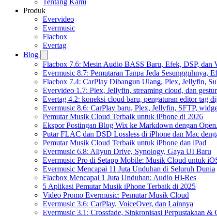
Tentang Kami
Produk
Evervideo
Evermusic
Flacbox
Evertag
Blog
Flacbox 7.6: Mesin Audio BASS Baru, Efek, DSP, dan 
Evermusic 8.7: Pemutaran Tanpa Jeda Sesungguhnya, Ef
Flacbox 7.4: CarPlay Dibangun Ulang, Plex, Jellyfin, 
Evervideo 1.7: Plex, Jellyfin, streaming cloud, dan gest
Evertag 4.2: koneksi cloud baru, pengaturan editor tag di
Evermusic 8.6: CarPlay baru, Plex, Jellyfin, SFTP, widget
Pemutar Musik Cloud Terbaik untuk iPhone di 2026
Ekspor Postingan Blog Wix ke Markdown dengan Ope
Putar FLAC dan DSD Lossless di iPhone dan Mac deng
Pemutar Musik Cloud Terbaik untuk iPhone dan iPad
Evermusic 6.8: Aliyun Drive, Synology, Gaya UI Baru
Evermusic Pro di Setapp Mobile: Musik Cloud untuk iO
Evermusic Mencapai 11 Juta Unduhan di Seluruh Dunia
Flacbox Mencapai 1 Juta Unduhan: Audio Hi-Res
5 Aplikasi Pemutar Musik iPhone Terbaik di 2025
Video Promo Evermusic: Pemutar Musik Cloud
Evermusic 3.6: CarPlay, VoiceOver, dan Lainnya
Evermusic 3.1: Crossfade, Sinkronisasi Perpustakaan &