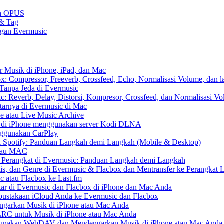
gan OPUS
 & Tag
ngan Evermusic
r Musik di iPhone, iPad, dan Mac
: Compressor, Freeverb, Crossfeed, Echo, Normalisasi Volume, dan l
Tanpa Jeda di Evermusic
: Reverb, Delay, Distorsi, Kompresor, Crossfeed, dan Normalisasi V
tarnya di Evermusic di Mac
e atau Live Music Archive
S di iPhone menggunakan server Kodi DLNA
nggunakan CarPlay
 Spotify: Panduan Langkah demi Langkah (Mobile & Desktop)
 atau MAC
r Perangkat di Evermusic: Panduan Langkah demi Langkah
tis, dan Genre di Evermusic & Flacbox dan Mentransfer ke Perangkat 
c atau Flacbox ke Last.fm
r di Evermusic dan Flacbox di iPhone dan Mac Anda
ustakaan iCloud Anda ke Evermusic dan Flacbox
arkan Musik di iPhone atau Mac Anda
e LRC untuk Musik di iPhone atau Mac Anda
nakan WebDAV dan Mendengarkan Musik di iPhone atau Mac Anda