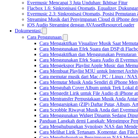
Evermusic Mencapai 3 Juta Unduhan: Ikhtisar Fitur
Flacbox 1.6: Sinkronisasi Otomatis, Equalizer, Dukun
Evermusic 2.3: Sinkronisasi Otomatis, Posisi Pemutaran
Streaming Musik dari Penyimpanan Cloud di iPhone de
iOS Audio Streaming dengan AVAssetResourceLoader
Dokumentasi
Cara Penggunaan
Cara Mengaktifkan Visualizer Musik Saat Memuta
Cara Menggunakan Efek Suara dan DSP di Flacbox
Cara Mengaktifkan dan Menggunakan Pemutaran 
Cara Menggunakan Efek Suara Audio di Evermusic
Cara Mengekspor Playlist Apple Music dan Memu
Cara Membuat Playlist M3U untuk Internet Archiv
Cara memutar musik dari Mac / PC / Linux / NA
Cara Memutar Musik Anda Sendiri di iPhone Me
Cara Mengubah Cover Album untuk Trek Lokal di
Cara Mengedit Lirik untuk File Audio di iPhone
Cara Mentransfer Perpustakaan Musik Anda Anta
Cara Mengarsipkan (ZIP) Daftar Putar, Album, Ar
Cara Scrobble Riwayat Musik Anda dari Evermusi
Cara Menggunakan Widget Dinamis Sedang Diputa
Panduan Langkah demi Langkah: Mengimpor Perp
Cara Menghubungkan Synology NAS dan Mendeng
Cara Melihat Lirik Tertanam, Komentar, dan Fil
Cara Menghubungkan Penyimpanan NAS Menggu