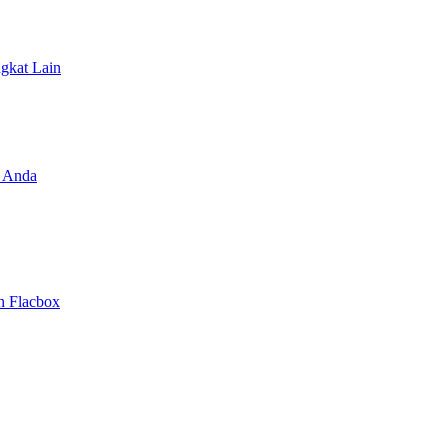
ngkat Lain
 Anda
n Flacbox