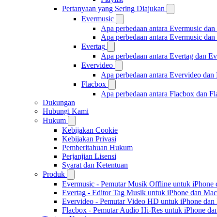
Pertanyaan yang Sering Diajukan
Evermusic
Apa perbedaan antara Evermusic dan
Apa perbedaan antara Evermusic da
Evertag
Apa perbedaan antara Evertag dan E
Evervideo
Apa perbedaan antara Evervideo dan
Flacbox
Apa perbedaan antara Flacbox dan F
Dukungan
Hubungi Kami
Hukum
Kebijakan Cookie
Kebijakan Privasi
Pemberitahuan Hukum
Perjanjian Lisensi
Syarat dan Ketentuan
Produk
Evermusic - Pemutar Musik Offline untuk iPhone
Evertag - Editor Tag Musik untuk iPhone dan Mac
Evervideo - Pemutar Video HD untuk iPhone dan
Flacbox - Pemutar Audio Hi-Res untuk iPhone d