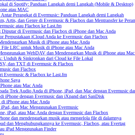
kal di Spotify: Panduan Langkah demi Langkah (Mobile & Desktop)
Phone atau MAC
 Antar Perangkat di Evermusic: Panduan Langkah demi Langkah
um, Artis, dan Genre di Evermusic & Flacbox dan Mentransfer ke Pera
rmusic atau Flacbox ke Last.fm
Diputar di Evermusic dan Flacbox di iPhone dan Mac Anda
 Perpustakaan iCloud Anda ke Evermusic dan Flacbox
endengarkan Musik di iPhone atau Mac Anda
n File LRC untuk Musik di iPhone atau Mac Anda
enggunakan WebDAV dan Mendengarkan Musik di iPhone atau Mac
x: Unduh & Sinkronkan dari Cloud ke File Lokal
SV, dan TXT di Evermusic & Flacbox
music dan Flacbox
i Evermusic & Flacbox ke Last.fm
Phone Saya
 iPhone atau Mac Anda
ada Trek Audio Anda di iPhone, iPad, dan Mac dengan Evermusic da
di iPhone dengan Evermusic dan iXpand dari SanDisk
 di iPhone atau Mac Anda
, iPad, dan Mac Menggunakan Evermusic
ne, iPad, atau Mac Anda dengan Evermusic dan Flacbox
hone dan mendengarkan musik atau mengelola file di dalamnya
ud dan Menghubungkannya ke Evermusic, Flacbox, atau Evertag
atau iPad Menggunakan Finder
ru