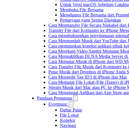
Untuk Versi macOS Sebelum Catalin
Membuka File Bersama
Menghapus File Bersama dari Perang
Pertanyaan yang Sering Diajukan
Cara Mentransfer File Secara Nirkabel da
Transfer File dari Komputer ke iPhone Me
Cara menghubungkan penyimpanan internal
Cara Mengunduh Musik dari YouTube dan M
Cara memutuskan koneksi aplikasi pihak ke
Cara Merekam Video Sambil Memutar Musi
Cara Mengaktifkan DLNA Media Server di
Cara Memutar Musik di iPhone dari WD 
Cara Transfer File Musik dari Komputer k
Putar Musik dari Dropbox di iPhone Anda S
Cara Mengedit Tag ID3 di iPhone dan Mac
Cara Memutar File Lokal (File iTunes) di i
Stream Musik dari Mac atau PC ke iPhon
Cara Menginstal Aplikasi dari App Store 
Panduan Pengguna
Evermusic
Daftar Putar
File Lokal
Koneksi
Navigasi