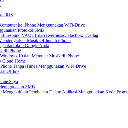
a
kat iOS
ri Komputer ke iPhone Menggunakan WiFi-Drive
nggunakan Protokol SMB
 Bluesound VAULT dari Evermusic, Flacbox, Evertag
endengarkan Musik Offline di iPhone
tiga dari akun Google Anda
k di iPhone
 Windows 10 dan Memutar Musik di iPhone
My Cloud Home
e iPhone Tanpa iTunes Menggunakan WiFi-Drive
aat Offline
Phone Saya
e Menggunakan SMB
atau Mengaktifkan Pembelian Dalam Aplikasi Menggunakan Kode Prom