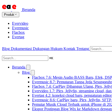
Beranda
Produk
Evervideo
Evermusic
Flacbox
Evertag
Blog
Dokumentasi
Dukungan
Hukum
Kontak
Tentang
⌘
K
Beranda
Blog
Flacbox 7.6: Mesin Audio BASS Baru, Efek, DSP,
Evermusic 8.7: Pemutaran Tanpa Jeda Sesungguhn
Flacbox 7.4: CarPlay Dibangun Ulang, Plex, Jell
Evervideo 1.7: Plex, Jellyfin, streaming cloud, da
Evertag 4.2: koneksi cloud baru, pengaturan editor
Evermusic 8.6: CarPlay baru, Plex, Jellyfin, SFTP, 
Pemutar Musik Cloud Terbaik untuk iPhone di 20
Ekspor Postingan Blog Wix ke Markdown denga