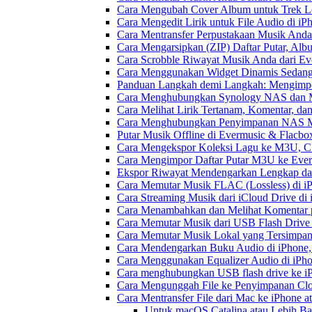
Cara Mengubah Cover Album untuk Trek Lo
Cara Mengedit Lirik untuk File Audio di i
Cara Mentransfer Perpustakaan Musik Anda
Cara Mengarsipkan (ZIP) Daftar Putar, Alb
Cara Scrobble Riwayat Musik Anda dari Eve
Cara Menggunakan Widget Dinamis Sedang 
Panduan Langkah demi Langkah: Mengimpor
Cara Menghubungkan Synology NAS dan M
Cara Melihat Lirik Tertanam, Komentar, da
Cara Menghubungkan Penyimpanan NAS M
Putar Musik Offline di Evermusic & Flacbo
Cara Mengekspor Koleksi Lagu ke M3U, C
Cara Mengimpor Daftar Putar M3U ke Ever
Ekspor Riwayat Mendengarkan Lengkap dar
Cara Memutar Musik FLAC (Lossless) di i
Cara Streaming Musik dari iCloud Drive di
Cara Menambahkan dan Melihat Komentar p
Cara Memutar Musik dari USB Flash Drive 
Cara Memutar Musik Lokal yang Tersimpan
Cara Mendengarkan Buku Audio di iPhone
Cara Menggunakan Equalizer Audio di iPho
Cara menghubungkan USB flash drive ke iP
Cara Mengunggah File ke Penyimpanan Clo
Cara Mentransfer File dari Mac ke iPhone 
Untuk macOS Catalina atau Lebih Ba