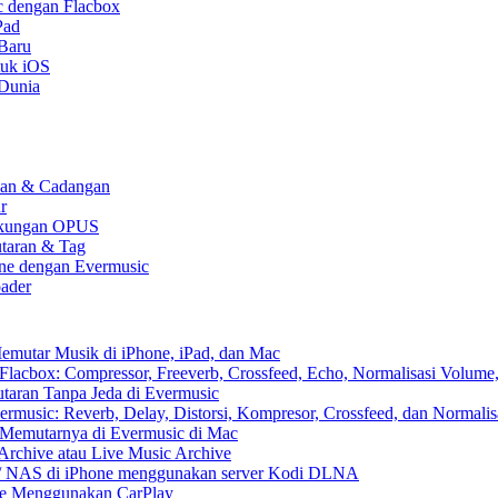
c dengan Flacbox
Pad
 Baru
tuk iOS
 Dunia
kaan & Cadangan
r
 Dukungan OPUS
utaran & Tag
one dengan Evermusic
ader
emutar Musik di iPhone, iPad, dan Mac
lacbox: Compressor, Freeverb, Crossfeed, Echo, Normalisasi Volume,
aran Tanpa Jeda di Evermusic
music: Reverb, Delay, Distorsi, Kompresor, Crossfeed, dan Normali
 Memutarnya di Evermusic di Mac
Archive atau Live Music Archive
x / NAS di iPhone menggunakan server Kodi DLNA
ne Menggunakan CarPlay