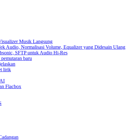
Visualizer Musik Langsung
ek Audio, Normalisasi Volume, Equalizer yang Didesain Ulang
Subsonic, SFTP untuk Audio Hi-Res
ur pemutaran baru
jelaskan
 lirik
nAI
an Flacbox
S
 Cadangan