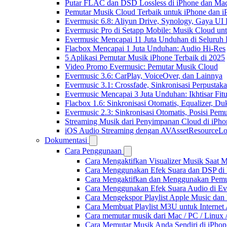
Putar FLAC dan DSD Lossless di iPhone dan Ma
Pemutar Musik Cloud Terbaik untuk iPhone dan i
Evermusic 6.8: Aliyun Drive, Synology, Gaya UI
Evermusic Pro di Setapp Mobile: Musik Cloud un
Evermusic Mencapai 11 Juta Unduhan di Seluruh
Flacbox Mencapai 1 Juta Unduhan: Audio Hi-Res
5 Aplikasi Pemutar Musik iPhone Terbaik di 2025
Video Promo Evermusic: Pemutar Musik Cloud
Evermusic 3.6: CarPlay, VoiceOver, dan Lainnya
Evermusic 3.1: Crossfade, Sinkronisasi Perpusta
Evermusic Mencapai 3 Juta Unduhan: Ikhtisar Fitu
Flacbox 1.6: Sinkronisasi Otomatis, Equalizer,
Evermusic 2.3: Sinkronisasi Otomatis, Posisi Pem
Streaming Musik dari Penyimpanan Cloud di iPh
iOS Audio Streaming dengan AVAssetResourceLo
Dokumentasi
Cara Penggunaan
Cara Mengaktifkan Visualizer Musik Saat M
Cara Menggunakan Efek Suara dan DSP di F
Cara Mengaktifkan dan Menggunakan Pemut
Cara Menggunakan Efek Suara Audio di Ever
Cara Mengekspor Playlist Apple Music dan
Cara Membuat Playlist M3U untuk Internet 
Cara memutar musik dari Mac / PC / Linu
Cara Memutar Musik Anda Sendiri di iPho