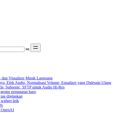
⌘
K
 dan Visualizer Musik Langsung
ya, Efek Audio, Normalisasi Volume, Equalizer yang Didesain Ulang
yfin, Subsonic, SFTP untuk Audio Hi-Res
n gestur pemutaran baru
 tag dijelaskan
widget lirik
26
n OpenAI