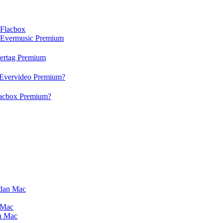
 Flacbox
n Evermusic Premium
vertag Premium
 Evervideo Premium?
lacbox Premium?
 dan Mac
 Mac
an Mac