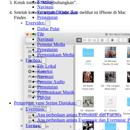
Koneksi
Ketuk tombol “Menghubungkan”.
Navigasi
Pemetaan Bidang Tag
Setelah koneksi terjalin, Anda akan melihat isi iPhone di Mac
Pengaturan
Finder.
Evervideo
Daftar Putar
File
Navigasi
Pemutar Media
Pengaturan
Perpustakaan Media
Flacbox
File Lokal
Koneksi
Navigasi
Pemutar Audio
Pengaturan
Perpustakaan Musik
Playlist
Pertanyaan yang Sering Diajukan
Evermusic
Apa perbedaan antara Evermusic dan Flacbox
Apa perbedaan antara Evermusic dan Evermusic 
Evertag