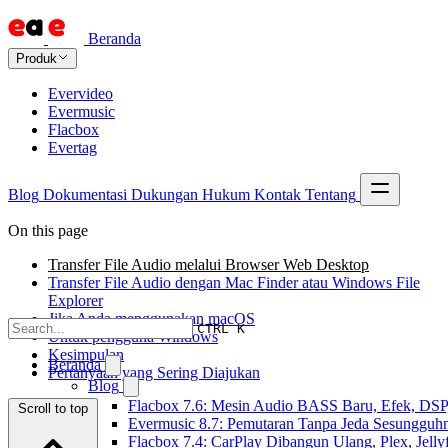
Beranda
Produk
Evervideo
Evermusic
Flacbox
Evertag
Blog
Dokumentasi
Dukungan
Hukum
Kontak
Tentang
On this page
Transfer File Audio melalui Browser Web Desktop
Transfer File Audio dengan Mac Finder atau Windows File
Explorer
Jika Anda menggunakan macOS
CTRL K
Untuk pengguna Windows
Kesimpulan
Beranda
Pertanyaan yang Sering Diajukan
Blog
Flacbox 7.6: Mesin Audio BASS Baru, Efek, DSP,
Scroll to top
Evermusic 8.7: Pemutaran Tanpa Jeda Sesungguhn
Flacbox 7.4: CarPlay Dibangun Ulang, Plex, Jell