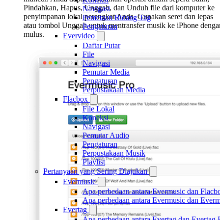
Pindahkan, Hapus, Unggah, dan Unduh file dari komputer ke
Navigasi
penyimpanan lokal perangkat Anda. Gunakan seret dan lepas
Pemetaan Bidang Tag
atau tombol Unggah untuk mentransfer musik ke iPhone denga
Pengaturan
mulus.
Evervideo
Daftar Putar
File
Navigasi
Pemutar Media
Pengaturan
Perpustakaan Media
Flacbox
File Lokal
Koneksi
Navigasi
Pemutar Audio
Pengaturan
Perpustakaan Musik
Playlist
Pertanyaan yang Sering Diajukan
Evermusic
Apa perbedaan antara Evermusic dan Flacb
Apa perbedaan antara Evermusic dan Ever
Evertag
Apa perbedaan antara Evertag dan Evertag