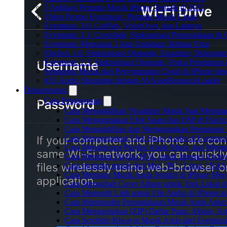
5 Aplikasi Pemutar Musik iPhone Terbaik di 2025
Video Promo Evermusic: Pemutar Musik Cloud
Evermusic 3.6: CarPlay, VoiceOver, dan Lainnya
Evermusic 3.1: Crossfade, Sinkronisasi Perpustakaan &
Evermusic Mencapai 3 Juta Unduhan: Ikhtisar Fitur
Flacbox 1.6: Sinkronisasi Otomatis, Equalizer, Dukun
Evermusic 2.3: Sinkronisasi Otomatis, Posisi Pemutaran
Streaming Musik dari Penyimpanan Cloud di iPhone de
iOS Audio Streaming dengan AVAssetResourceLoader
Dokumentasi
Cara Penggunaan
Cara Mengaktifkan Visualizer Musik Saat Memuta
Cara Menggunakan Efek Suara dan DSP di Flacbox
Cara Mengaktifkan dan Menggunakan Pemutaran 
Cara Menggunakan Efek Suara Audio di Evermusic
Cara Mengekspor Playlist Apple Music dan Memu
Cara Membuat Playlist M3U untuk Internet Archiv
Cara memutar musik dari Mac / PC / Linux / NA
Cara Memutar Musik Anda Sendiri di iPhone Me
Cara Mengubah Cover Album untuk Trek Lokal di
Cara Mengedit Lirik untuk File Audio di iPhone
Cara Mentransfer Perpustakaan Musik Anda Anta
Cara Mengarsipkan (ZIP) Daftar Putar, Album, Ar
Cara Scrobble Riwayat Musik Anda dari Evermusi