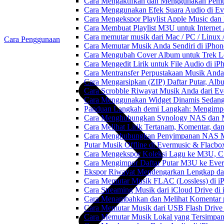
Cara Mengaktifkan dan Menggunakan Pemut
Cara Menggunakan Efek Suara Audio di Ever
Cara Mengekspor Playlist Apple Music dan
Cara Membuat Playlist M3U untuk Internet 
Cara memutar musik dari Mac / PC / Linu
Cara Penggunaan
Cara Memutar Musik Anda Sendiri di iPho
Cara Mengubah Cover Album untuk Trek Lo
Cara Mengedit Lirik untuk File Audio di i
Cara Mentransfer Perpustakaan Musik Anda
Cara Mengarsipkan (ZIP) Daftar Putar, Alb
Cara Scrobble Riwayat Musik Anda dari Eve
Cara Menggunakan Widget Dinamis Sedang 
Panduan Langkah demi Langkah: Mengimpor
Cara Menghubungkan Synology NAS dan M
Cara Melihat Lirik Tertanam, Komentar, da
Cara Menghubungkan Penyimpanan NAS M
Putar Musik Offline di Evermusic & Flacbo
Cara Mengekspor Koleksi Lagu ke M3U, C
Cara Mengimpor Daftar Putar M3U ke Ever
Ekspor Riwayat Mendengarkan Lengkap dar
Cara Memutar Musik FLAC (Lossless) di i
Cara Streaming Musik dari iCloud Drive di
Cara Menambahkan dan Melihat Komentar p
Cara Memutar Musik dari USB Flash Drive 
Cara Memutar Musik Lokal yang Tersimpan