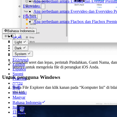
Apa perbedaan antara Evertag dan Evertag Premi
Evervideo
Apa perbedaan antara Evervideo dan Evervideo 
Flacbox
Apa perbedaan antara Flacbox dan Flacbox Prem
Bahasa Indonesia
عربي
Català
Light
Čeština
Dark
Dansk
System
Deutsch
Ελληνικά
Gunakan seret dan lepas, perintah Pindahkan, Ganti Nama, dan
English
lainnya untuk mengelola file di perangkat iOS Anda.
Español
Suomi
Untuk pengguna Windows
Français
עברית
Buka File Explorer dan klik kanan pada “Komputer Ini” di bila
हिन्दी
sisi kiri.
Hrvatski
Magyar
Bahasa Indonesia
Italiano
日本語