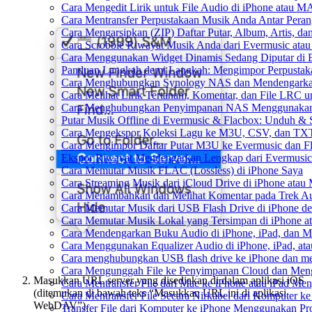
Cara Mengedit Lirik untuk File Audio di iPhone atau 
Cara Mentransfer Perpustakaan Musik Anda Antar Pera
Cara Mengarsipkan (ZIP) Daftar Putar, Album, Artis, d
Cara Scrobble Riwayat Musik Anda dari Evermusic atau
Cara Menggunakan Widget Dinamis Sedang Diputar di 
Panduan Langkah demi Langkah: Mengimpor Perpustaka
Cara Menghubungkan Synology NAS dan Mendengarkan
Cara Melihat Lirik Tertanam, Komentar, dan File LRC 
Cara Menghubungkan Penyimpanan NAS Menggunakan 
Putar Musik Offline di Evermusic & Flacbox: Unduh & S
Cara Mengekspor Koleksi Lagu ke M3U, CSV, dan TXT
Cara Mengimpor Daftar Putar M3U ke Evermusic dan F
Ekspor Riwayat Mendengarkan Lengkap dari Evermusic
Cara Memutar Musik FLAC (Lossless) di iPhone Saya
Cara Streaming Musik dari iCloud Drive di iPhone atau
Cara Menambahkan dan Melihat Komentar pada Trek Aud
Cara Memutar Musik dari USB Flash Drive di iPhone d
Cara Memutar Musik Lokal yang Tersimpan di iPhone 
Cara Mendengarkan Buku Audio di iPhone, iPad, dan 
Cara Menggunakan Equalizer Audio di iPhone, iPad, a
Cara menghubungkan USB flash drive ke iPhone dan men
Cara Mengunggah File ke Penyimpanan Cloud dan Meng
Masukkan URL server yang disediakan di dalam aplikasi iOS
Cara Mentransfer File dari Mac ke iPhone atau iPad Me
(ditemukan di bawah teks “Masukkan URL ini di aplikasi
Cara Mentransfer File Secara Nirkabel dari Komputer 
WebDAV”).
Transfer File dari Komputer ke iPhone Menggunakan P