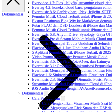
Evervideo 1.7: Plex, Jellyfin, streaming cloud, da
Evertag 4.2: koneksi cloud baru, pengaturan editor
Evermusic 8.6: CarPlay baru, Plex, Jellyfin, SFTP, 
Dokumentasi
Pemutar Musik Cloud Terbaik untuk iPhone di 20
Ekspor Postingan Blog Wix ke Markdown denga
Putar FLAC dan DSD Lossless di iPhone dan Ma
Pemutar Musik Cloud Terbaik untuk iPhone dan i
Evermusic 6.8: Aliyun Drive, Synology, Gaya UI
Evermusic Pro di Setapp Mobile: Musik Cloud un
Evermusic Mencapai 11 Juta Unduhan di Seluruh
Flacbox Mencapai 1 Juta Unduhan: Audio Hi-Res
5 Aplikasi Pemutar Musik iPhone Terbaik di 2025
Video Promo Evermusic: Pemutar Musik Cloud
Evermusic 3.6: CarPlay, VoiceOver, dan Lainnya
Evermusic 3.1: Crossfade, Sinkronisasi Perpusta
Evermusic Mencapai 3 Juta Unduhan: Ikhtisar Fitu
Flacbox 1.6: Sinkronisasi Otomatis, Equalizer,
Evermusic 2.3: Sinkronisasi Otomatis, Posisi Pem
Streaming Musik dari Penyimpanan Cloud di iPh
iOS Audio Streaming dengan AVAssetResourceLo
Dokumentasi
Cara Penggunaan
Cara Mengaktifkan Visualizer Musik Saat M
Cara Menggunakan Efek Suara dan DSP di F