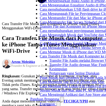
Cara Mendengarkan Buku Audio di iPhone
Cara Menggunakan Equalizer Audio di iPho
Cara menghubungkan USB flash drive ke iP
Cara Mengunggah File ke Penyimpanan Clo
Cara Mentransfer File dari Mac ke iPhone 
Cara Mentransfer File Secara Nirkabel da
Cara Transfer File Musik dari Komputer ke iPhone Tanpa iTunes
Transfer File dari Komputer ke iPhone Me
Menggunakan WiFi-Drive
Cara menghubungkan penyimpanan internal
Cara Mengunduh Musik dari YouTube dan M
Cara Transfer File Musik dari Komputer
Cara memutuskan koneksi aplikasi pihak ke
ke iPhone Tanpa iTunes Menggunakan
Cara Merekam Video Sambil Memutar Musi
Cara Mengaktifkan DLNA Media Server di
WiFi-Drive
Cara Memutar Musik di iPhone dari WD 
Cara Transfer File Musik dari Komputer k
Transfer File Audio melalui Browser
Artem Meleshko
Transfer File Audio dengan Mac Find
Founder & Engineer at Everappz
Kesimpulan
Pertanyaan yang Sering Diajukan
Ringkasan:
Gunakan Wi-Fi Drive di Evermusic, Flacbox, atau
Putar Musik dari Dropbox di iPhone Anda S
Evertag untuk mentransfer musik dari komputer ke iPhone atau iPad.
Cara Mengedit Tag ID3 di iPhone dan Mac
Tidak perlu iTunes. Kedua perangkat harus berada di jaringan Wi-Fi
Cara Memutar File Lokal (File iTunes) di i
yang sama. Transfer melalui browser web atau WebDAV (Mac Finde
Stream Musik dari Mac atau PC ke iPhon
/ Windows File Explorer).
Cara Menginstal Aplikasi dari App Store 
Panduan Pengguna
Anda dapat menonton tutorial video dari
TECHGUYPH
atau
Evermusic
membaca versi teks di bawah ini.