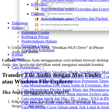
Evervideo
Apa perbedaan antara Evervideo dan Everv
Flacbox
Apa perbedaan antara Flacbox dan Flacbox
Dukungan
Hukum
Kebijakan Cookie
Kebijakan Privasi
Pemberitahuan Hukum
Perjanjian Lisensi
Untuk mengakhiri, ketuk “Hentikan Wi-Fi Drive” di iPhone
Syarat dan Ketentuan
Anda saat selesai.
Kontak
Tentang
Catatan:
Pastikan Anda menggunakan versi terbaru browser desktop
Anda, dan JavaScript diaktifkan untuk mengatasi masalah koneksi.
Cara Penggunaan
Cara Mengaktifkan Visualizer Musik Saat Memutar Musi
Transfer File Audio dengan Mac Finder
Cara Menggunakan Efek Suara dan DSP di Flacbox: Comp
atau Windows File Explorer
Cara Mengaktifkan dan Menggunakan Pemutaran Tanpa 
Cara Menggunakan Efek Suara Audio di Evermusic: Reve
Cara Mengekspor Playlist Apple Music dan Memutarnya
Jika Anda menggunakan macOS
Cara Membuat Playlist M3U untuk Internet Archive atau
Cara memutar musik dari Mac / PC / Linux / NAS di 
Klik kanan pada ikon Finder dan pilih “Hubungkan ke
Cara Memutar Musik Anda Sendiri di iPhone Mengguna
Server…” dari menu.
Cara Mengubah Cover Album untuk Trek Lokal di Spot