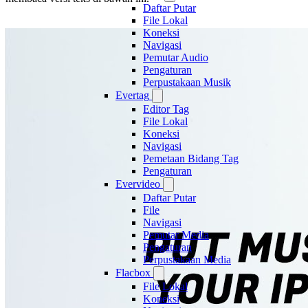
Daftar Putar
File Lokal
Koneksi
Navigasi
Pemutar Audio
Pengaturan
Perpustakaan Musik
Evertag
Editor Tag
File Lokal
Koneksi
Navigasi
Pemetaan Bidang Tag
Pengaturan
Evervideo
Daftar Putar
File
Navigasi
Pemutar Media
Pengaturan
Perpustakaan Media
Flacbox
File Lokal
Koneksi