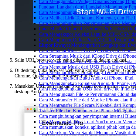
Cara Menggunakan Widget Dinamis Sedang Diputa
Panduan Langkah demi Langkah: Mengimpor Perp
Cara Menghubungkan Synology NAS dan Mendeng
Cara Melihat Lirik Tertanam, Komentar, dan Fil
Cara Menghubungkan Penyimpanan NAS Menggu
Putar Musik Offline di Evermusic & Flacbox: Und
Cara Mengekspor Koleksi Lagu ke M3U, CSV, da
Cara Mengimpor Daftar Putar M3U ke Evermusic
Ekspor Riwayat Mendengarkan Lengkap dari Ever
Cara Memutar Musik FLAC (Lossless) di iPhone 
Cara Streaming Musik dari iCloud Drive di iPhon
Salin URL browser web yang dihasilkan di dalam aplikasi.
Cara Menambahkan dan Melihat Komentar pada Tr
Cara Memutar Musik dari USB Flash Drive di iPh
Di desktop, buka browser web yang kompatibel (Safari, Googl
Cara Memutar Musik Lokal yang Tersimpan di iP
Chrome, Opera, Yandex Browser, FireFox).
Cara Mendengarkan Buku Audio di iPhone, iPad
Cara Menggunakan Equalizer Audio di iPhone, iP
Masukkan URL dari langkah 5 ke dalam kolom alamat browse
Cara menghubungkan USB flash drive ke iPhone d
desktop Anda.
Cara Mengunggah File ke Penyimpanan Cloud dan
Cara Mentransfer File dari Mac ke iPhone atau i
Cara Mentransfer File Secara Nirkabel dari Kom
Transfer File dari Komputer ke iPhone Menggun
Cara menghubungkan penyimpanan internal Blues
Cara Mengunduh Musik dari YouTube dan Menden
Cara memutuskan koneksi aplikasi pihak ketiga d
Cara Merekam Video Sambil Memutar Musik di i