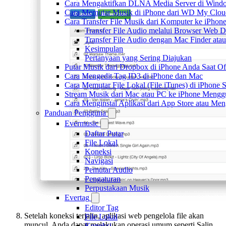
Cara Mengaktifkan DLNA Media Server di Windo
Cara Memutar Musik di iPhone dari WD My Clo
Cara Transfer File Musik dari Komputer ke iPho
Transfer File Audio melalui Browser Web 
Transfer File Audio dengan Mac Finder ata
Kesimpulan
Pertanyaan yang Sering Diajukan
Putar Musik dari Dropbox di iPhone Anda Saat Of
Cara Mengedit Tag ID3 di iPhone dan Mac
Cara Memutar File Lokal (File iTunes) di iPhone 
Stream Musik dari Mac atau PC ke iPhone Men
Cara Menginstal Aplikasi dari App Store atau M
Panduan Pengguna
Evermusic
Daftar Putar
File Lokal
Koneksi
Navigasi
Pemutar Audio
Pengaturan
Perpustakaan Musik
Evertag
Editor Tag
Setelah koneksi terjalin, aplikasi web pengelola file akan
File Lokal
muncul. Anda dapat melakukan operasi umum seperti Salin,
Koneksi