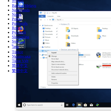
한국어
Bahasa Melayu
Nederlands
Norsk
Polski
Português
Română
Русский
Slovenčina
Svenska
ไทย
Türkçe
Українська
Tiếng Việt
简体中文
繁體中文