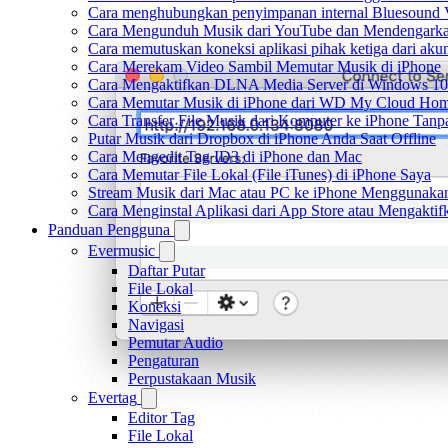
Cara menghubungkan penyimpanan internal Bluesound 
Cara Mengunduh Musik dari YouTube dan Mendengarkan
Cara memutuskan koneksi aplikasi pihak ketiga dari ak
Cara Merekam Video Sambil Memutar Musik di iPhone
Cara Mengaktifkan DLNA Media Server di Windows 10
Cara Memutar Musik di iPhone dari WD My Cloud Ho
Cara Transfer File Musik dari Komputer ke iPhone Tan
Putar Musik dari Dropbox di iPhone Anda Saat Offline
Cara Mengedit Tag ID3 di iPhone dan Mac
Cara Memutar File Lokal (File iTunes) di iPhone Saya
Stream Musik dari Mac atau PC ke iPhone Menggunak
Cara Menginstal Aplikasi dari App Store atau Mengak
Panduan Pengguna
Evermusic
Daftar Putar
File Lokal
Koneksi
Navigasi
Pemutar Audio
Pengaturan
Perpustakaan Musik
Evertag
Editor Tag
File Lokal