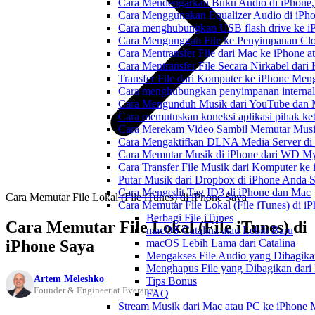
Cara Mendengarkan Buku Audio di iPhone
Cara Menggunakan Equalizer Audio di iPho
Cara menghubungkan USB flash drive ke iP
Cara Mengunggah File ke Penyimpanan Clo
Cara Mentransfer File dari Mac ke iPhone 
Cara Mentransfer File Secara Nirkabel da
Transfer File dari Komputer ke iPhone Me
Cara menghubungkan penyimpanan internal
Cara Mengunduh Musik dari YouTube dan M
Cara memutuskan koneksi aplikasi pihak ke
Cara Merekam Video Sambil Memutar Musi
Cara Mengaktifkan DLNA Media Server di
Cara Memutar Musik di iPhone dari WD 
Cara Transfer File Musik dari Komputer k
Putar Musik dari Dropbox di iPhone Anda S
Cara Mengedit Tag ID3 di iPhone dan Mac
Cara Memutar File Lokal (File iTunes) di iPhone Saya
Cara Memutar File Lokal (File iTunes) di i
Berbagi File iTunes
Cara Memutar File Lokal (File iTunes) di
macOS Catalina atau Lebih Baru
iPhone Saya
macOS Lebih Lama dari Catalina
Mengakses File Audio yang Dibagika
Menghapus File yang Dibagikan dari
Artem Meleshko
Tips Bonus
Founder & Engineer at Everappz
FAQ
Stream Musik dari Mac atau PC ke iPhon