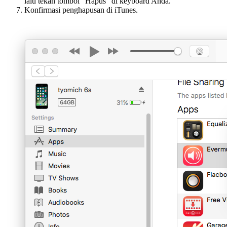
lalu tekan tombol “Hapus” di keyboard Anda.
Konfirmasi penghapusan di iTunes.