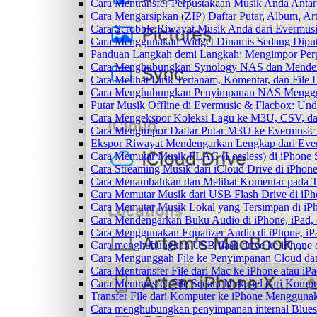
Cara Mentransfer Perpustakaan Musik Anda Anta
Cara Mengarsipkan (ZIP) Daftar Putar, Album, Ar
Cara Scrobble Riwayat Musik Anda dari Evermusi
Cara Menggunakan Widget Dinamis Sedang Diputa
Panduan Langkah demi Langkah: Mengimpor Perp
Cara Menghubungkan Synology NAS dan Mendeng
Cara Melihat Lirik Tertanam, Komentar, dan Fil
Cara Menghubungkan Penyimpanan NAS Menggu
Putar Musik Offline di Evermusic & Flacbox: Und
Cara Mengekspor Koleksi Lagu ke M3U, CSV, da
Cara Mengimpor Daftar Putar M3U ke Evermusic
Ekspor Riwayat Mendengarkan Lengkap dari Ever
Cara Memutar Musik FLAC (Lossless) di iPhone 
Cara Streaming Musik dari iCloud Drive di iPhon
Cara Menambahkan dan Melihat Komentar pada Tr
Cara Memutar Musik dari USB Flash Drive di iPh
Cara Memutar Musik Lokal yang Tersimpan di iP
Cara Mendengarkan Buku Audio di iPhone, iPad
Cara Menggunakan Equalizer Audio di iPhone, iP
Cara menghubungkan USB flash drive ke iPhone d
Cara Mengunggah File ke Penyimpanan Cloud dan
Cara Mentransfer File dari Mac ke iPhone atau i
Cara Mentransfer File Secara Nirkabel dari Kom
Transfer File dari Komputer ke iPhone Menggun
Cara menghubungkan penyimpanan internal Blues