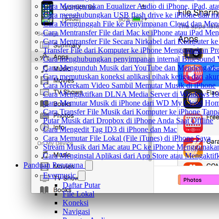
Cara Menggunakan Equalizer Audio di iPhone, iPad, a
Cara menghubungkan USB flash drive ke iPhone dan men
Cara Mengunggah File ke Penyimpanan Cloud dan Meng
Cara Mentransfer File dari Mac ke iPhone atau iPad Me
Cara Mentransfer File Secara Nirkabel dari Komputer 
Transfer File dari Komputer ke iPhone Menggunakan P
Cara menghubungkan penyimpanan internal Bluesound 
Cara Mengunduh Musik dari YouTube dan Mendengarkan
Cara memutuskan koneksi aplikasi pihak ketiga dari ak
Cara Merekam Video Sambil Memutar Musik di iPhone
Cara Mengaktifkan DLNA Media Server di Windows 10
Cara Memutar Musik di iPhone dari WD My Cloud Ho
Cara Transfer File Musik dari Komputer ke iPhone Tan
Putar Musik dari Dropbox di iPhone Anda Saat Offline
Cara Mengedit Tag ID3 di iPhone dan Mac
Cara Memutar File Lokal (File iTunes) di iPhone Saya
Stream Musik dari Mac atau PC ke iPhone Menggunak
Cara Menginstal Aplikasi dari App Store atau Mengak
Panduan Pengguna
Evermusic
Daftar Putar
File Lokal
Koneksi
Navigasi