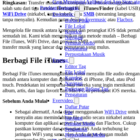
Cara Menginstal Aplikasi dari App Store 
Ringkasan:
Transfer musik dari komputer ke iPhone menggunakan
Panduan Pengguna
salah satu dari tiga metode:
Berbagi File iTunes/Finder
(kabel USB)
WiFi Drive
(nirkabel, tanpa kabel), atau
SMB
(streaming langsung
Evermusic
tanpa menyalin). Kemudian putar dengan
Evermusic
atau
Flacbox
.
Daftar Putar
File Lokal
Mengelola file musik antara komputer dan perangkat iOS tidak perna
Koneksi
semudah ini. Kami telah menguraikan tiga metode mudah – Berbagi
Navigasi
File iTunes, WiFi Drive, dan protokol SMB – untuk memastikan
Pemutar Audio
transfer musik yang lancar dan pemutaran yang mulus.
Pengaturan
Perpustakaan Musik
Berbagi File iTunes
Evertag
Editor Tag
File Lokal
Berbagi File iTunes memungkinkan Anda menyalin file audio dengan
Koneksi
mudah antara komputer dan aplikasi iOS di iPhone, iPad, atau iPod
Navigasi
touch. Pendekatan ini sempurna bagi mereka yang ingin menikmati
Pemetaan Bidang Tag
album, artis, dan lagu favorit dari Mac/PC di perangkat iOS mereka.
Pengaturan
Evervideo
Sebelum Anda Mulai
Daftar Putar
Sebagai alternatif, Anda dapat menggunakan
WiFi Drive
untuk
File
menyalin atau memindahkan file audio secara nirkabel antara
Navigasi
komputer dan aplikasi seperti Evermusic dan Flacbox. Cukup
Pemutar Media
pastikan komputer dan perangkat iOS Anda terhubung ke
Pengaturan
jaringan WiFi yang sama, dan Anda dapat dengan mudah
Perpustakaan Media
mentransfer file antar aplikasi ini.