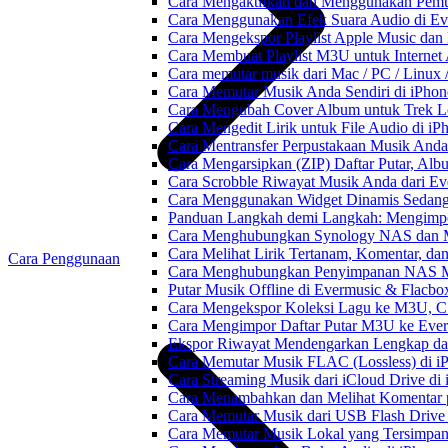
Cara Mengaktifkan dan Menggunakan Pemut
Cara Menggunakan Efek Suara Audio di Ever
Cara Mengekspor Playlist Apple Music dan
Cara Membuat Playlist M3U untuk Internet 
Cara memutar musik dari Mac / PC / Linu
Cara Memutar Musik Anda Sendiri di iPho
Cara Mengubah Cover Album untuk Trek Lo
Cara Mengedit Lirik untuk File Audio di i
Cara Mentransfer Perpustakaan Musik Anda
Cara Mengarsipkan (ZIP) Daftar Putar, Alb
Cara Scrobble Riwayat Musik Anda dari Eve
Cara Menggunakan Widget Dinamis Sedang 
Panduan Langkah demi Langkah: Mengimpor
Cara Menghubungkan Synology NAS dan M
Cara Melihat Lirik Tertanam, Komentar, da
Cara Penggunaan
Cara Menghubungkan Penyimpanan NAS M
Putar Musik Offline di Evermusic & Flacbo
Cara Mengekspor Koleksi Lagu ke M3U, C
Cara Mengimpor Daftar Putar M3U ke Ever
Ekspor Riwayat Mendengarkan Lengkap dar
Cara Memutar Musik FLAC (Lossless) di i
Cara Streaming Musik dari iCloud Drive di
Cara Menambahkan dan Melihat Komentar p
Cara Memutar Musik dari USB Flash Drive 
Cara Memutar Musik Lokal yang Tersimpan