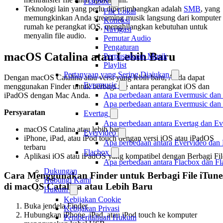
Flacbox
Teknologi lain yang perlu dipertimbangkan adalah
SMB
, yang
File Lokal
memungkinkan Anda streaming musik langsung dari komputer
Koneksi
rumah ke perangkat iOS, menghilangkan kebutuhan untuk
Navigasi
menyalin file audio.
Pemutar Audio
Pengaturan
macOS Catalina atau Lebih Baru
Perpustakaan Musik
Playlist
Pertanyaan yang Sering Diajukan
Dengan macOS Catalina atau versi yang lebih baru, Anda dapat
Evermusic
menggunakan Finder untuk berbagi file antara perangkat iOS dan
Apa perbedaan antara Evermusic dan
iPadOS dengan Mac Anda.
Apa perbedaan antara Evermusic da
Persyaratan
Evertag
Apa perbedaan antara Evertag dan E
macOS Catalina atau lebih baru
Evervideo
iPhone, iPad, atau iPod touch dengan versi iOS atau iPadOS
Apa perbedaan antara Evervideo dan
terbaru
Flacbox
Aplikasi iOS atau iPadOS yang kompatibel dengan Berbagi Fil
Apa perbedaan antara Flacbox dan F
Dukungan
Cara Menggunakan Finder untuk Berbagi File iTune
Hubungi Kami
di macOS Catalina atau Lebih Baru
Hukum
Kebijakan Cookie
Buka jendela Finder.
Kebijakan Privasi
Hubungkan iPhone, iPad, atau iPod touch ke komputer
Pemberitahuan Hukum