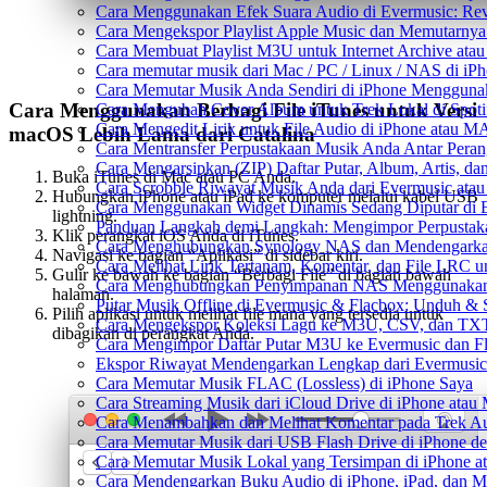
Cara Menggunakan Efek Suara Audio di Evermusic: Reve
Cara Mengekspor Playlist Apple Music dan Memutarnya
Cara Membuat Playlist M3U untuk Internet Archive atau
Cara memutar musik dari Mac / PC / Linux / NAS di 
Cara Memutar Musik Anda Sendiri di iPhone Mengguna
Cara Menggunakan Berbagi File iTunes untuk Versi
Cara Mengubah Cover Album untuk Trek Lokal di Spot
Cara Mengedit Lirik untuk File Audio di iPhone atau 
macOS Lebih Lama dari Catalina
Cara Mentransfer Perpustakaan Musik Anda Antar Pera
Cara Mengarsipkan (ZIP) Daftar Putar, Album, Artis, d
Buka iTunes di Mac atau PC Anda.
Cara Scrobble Riwayat Musik Anda dari Evermusic atau
Hubungkan iPhone atau iPad ke komputer melalui kabel USB
Cara Menggunakan Widget Dinamis Sedang Diputar di 
lightning.
Panduan Langkah demi Langkah: Mengimpor Perpustaka
Klik perangkat iOS Anda di iTunes.
Cara Menghubungkan Synology NAS dan Mendengarkan
Navigasi ke bagian “Aplikasi” di sidebar kiri.
Cara Melihat Lirik Tertanam, Komentar, dan File LRC 
Gulir ke bawah ke bagian “Berbagi File” di bagian bawah
Cara Menghubungkan Penyimpanan NAS Menggunakan 
halaman.
Putar Musik Offline di Evermusic & Flacbox: Unduh & S
Pilih aplikasi untuk melihat file mana yang tersedia untuk
Cara Mengekspor Koleksi Lagu ke M3U, CSV, dan TXT
dibagikan di perangkat Anda.
Cara Mengimpor Daftar Putar M3U ke Evermusic dan F
Ekspor Riwayat Mendengarkan Lengkap dari Evermusic
Cara Memutar Musik FLAC (Lossless) di iPhone Saya
Cara Streaming Musik dari iCloud Drive di iPhone atau
Cara Menambahkan dan Melihat Komentar pada Trek Aud
Cara Memutar Musik dari USB Flash Drive di iPhone d
Cara Memutar Musik Lokal yang Tersimpan di iPhone 
Cara Mendengarkan Buku Audio di iPhone, iPad, dan 