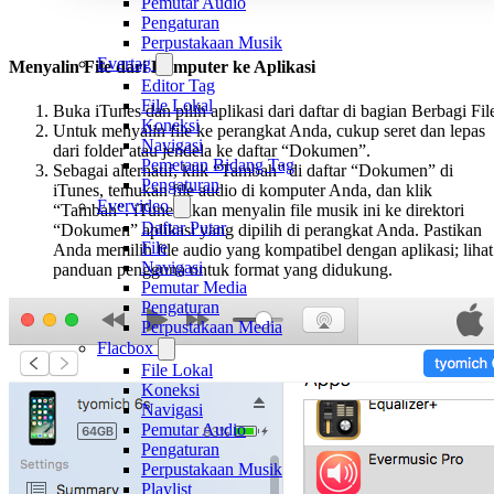
Pemutar Audio
Pengaturan
Perpustakaan Musik
Evertag
Menyalin File dari Komputer ke Aplikasi
Editor Tag
File Lokal
Buka iTunes dan pilih aplikasi dari daftar di bagian Berbagi Fil
Koneksi
Untuk menyalin file ke perangkat Anda, cukup seret dan lepas
Navigasi
dari folder atau jendela ke daftar “Dokumen”.
Pemetaan Bidang Tag
Sebagai alternatif, klik “Tambah” di daftar “Dokumen” di
Pengaturan
iTunes, temukan file audio di komputer Anda, dan klik
Evervideo
“Tambah”. iTunes akan menyalin file musik ini ke direktori
Daftar Putar
“Dokumen” aplikasi yang dipilih di perangkat Anda. Pastikan
File
Anda memilih file audio yang kompatibel dengan aplikasi; lihat
Navigasi
panduan pengguna untuk format yang didukung.
Pemutar Media
Pengaturan
Perpustakaan Media
Flacbox
File Lokal
Koneksi
Navigasi
Pemutar Audio
Pengaturan
Perpustakaan Musik
Playlist