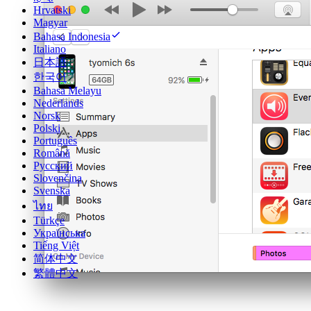
Hrvatski
Magyar
Bahasa Indonesia
Italiano
日本語
한국어
Bahasa Melayu
Nederlands
Norsk
Polski
Português
Română
Русский
Slovenčina
Svenska
ไทย
Türkçe
Українська
Tiếng Việt
简体中文
繁體中文