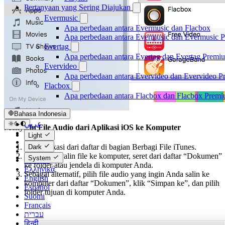
Pertanyaan yang Sering Diajukan
Evermusic
Apa perbedaan antara Evermusic dan Flacbox
Apa perbedaan antara Evermusic dan Evermusic 
Evertag
Apa perbedaan antara Evertag dan Evertag Premi
Evervideo
Apa perbedaan antara Evervideo dan Evervideo 
Flacbox
Apa perbedaan antara Flacbox dan Flacbox Prem
Bahasa Indonesia
عربي
Menyalin File Audio dari Aplikasi iOS ke Komputer
Català
Light
Čeština
Pilih aplikasi dari daftar di bagian Berbagi File iTunes.
Dark
Dansk
Untuk menyalin file ke komputer, seret dari daftar “Dokumen”
System
Deutsch
ke folder atau jendela di komputer Anda.
Ελληνικά
Sebagai alternatif, pilih file audio yang ingin Anda salin ke
English
komputer dari daftar “Dokumen”, klik “Simpan ke”, dan pilih
Español
folder tujuan di komputer Anda.
Suomi
Français
עברית
हिन्दी