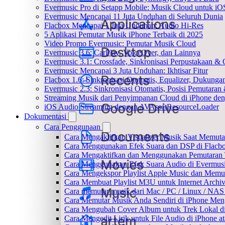
Evermusic Pro di Setapp Mobile: Musik Cloud untuk iO
Evermusic Mencapai 11 Juta Unduhan di Seluruh Dunia
Flacbox Mencapai 1 Juta Unduhan: Audio Hi-Res
5 Aplikasi Pemutar Musik iPhone Terbaik di 2025
Video Promo Evermusic: Pemutar Musik Cloud
Evermusic 3.6: CarPlay, VoiceOver, dan Lainnya
Evermusic 3.1: Crossfade, Sinkronisasi Perpustakaan &
Evermusic Mencapai 3 Juta Unduhan: Ikhtisar Fitur
Flacbox 1.6: Sinkronisasi Otomatis, Equalizer, Dukun
Evermusic 2.3: Sinkronisasi Otomatis, Posisi Pemutaran
Streaming Musik dari Penyimpanan Cloud di iPhone de
iOS Audio Streaming dengan AVAssetResourceLoader
Dokumentasi
Cara Penggunaan
Cara Mengaktifkan Visualizer Musik Saat Memuta
Cara Menggunakan Efek Suara dan DSP di Flacbox
Cara Mengaktifkan dan Menggunakan Pemutaran 
Cara Menggunakan Efek Suara Audio di Evermusic
Cara Mengekspor Playlist Apple Music dan Memu
Cara Membuat Playlist M3U untuk Internet Archiv
Cara memutar musik dari Mac / PC / Linux / NA
Cara Memutar Musik Anda Sendiri di iPhone Me
Cara Mengubah Cover Album untuk Trek Lokal di
Cara Mengedit Lirik untuk File Audio di iPhone