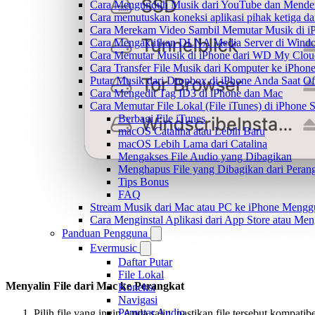
Cara Mengunduh Musik dari YouTube dan Menden
Cara memutuskan koneksi aplikasi pihak ketiga d
Cara Merekam Video Sambil Memutar Musik di i
Cara Mengaktifkan DLNA Media Server di Windo
Cara Memutar Musik di iPhone dari WD My Clo
Cara Transfer File Musik dari Komputer ke iPho
Putar Musik dari Dropbox di iPhone Anda Saat Of
Cara Mengedit Tag ID3 di iPhone dan Mac
Cara Memutar File Lokal (File iTunes) di iPhone 
Berbagi File iTunes
macOS Catalina atau Lebih Baru
macOS Lebih Lama dari Catalina
Mengakses File Audio yang Dibagikan
Menghapus File yang Dibagikan dari Peran
Tips Bonus
FAQ
Stream Musik dari Mac atau PC ke iPhone Men
Cara Menginstal Aplikasi dari App Store atau M
Panduan Pengguna
Evermusic
Daftar Putar
File Lokal
Menyalin File dari Mac ke Perangkat
Koneksi
Navigasi
Pemutar Audio
Pilih file yang ingin Anda salin, pastikan file tersebut kompatibe