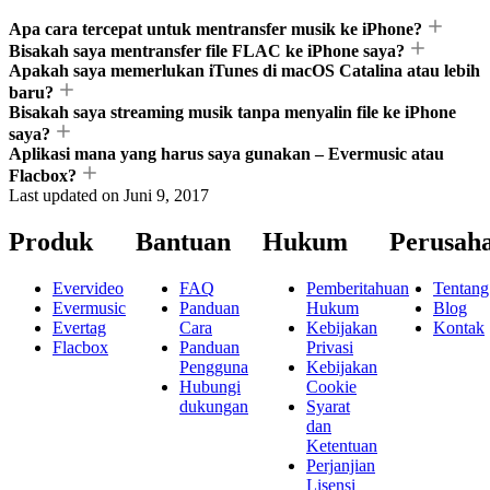
Apa cara tercepat untuk mentransfer musik ke iPhone?
Bisakah saya mentransfer file FLAC ke iPhone saya?
Apakah saya memerlukan iTunes di macOS Catalina atau lebih
baru?
Bisakah saya streaming musik tanpa menyalin file ke iPhone
saya?
Aplikasi mana yang harus saya gunakan – Evermusic atau
Flacbox?
Last updated on
Juni 9, 2017
Produk
Bantuan
Hukum
Perusah
Evervideo
FAQ
Pemberitahuan
Tentang
Evermusic
Panduan
Hukum
Blog
Evertag
Cara
Kebijakan
Kontak
Flacbox
Panduan
Privasi
Pengguna
Kebijakan
Hubungi
Cookie
dukungan
Syarat
dan
Ketentuan
Perjanjian
Lisensi