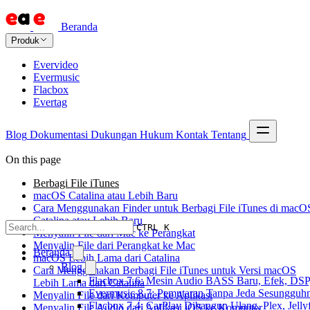
Beranda
Produk
Evervideo
Evermusic
Flacbox
Evertag
Blog
Dokumentasi
Dukungan
Hukum
Kontak
Tentang
On this page
Berbagi File iTunes
macOS Catalina atau Lebih Baru
Cara Menggunakan Finder untuk Berbagi File iTunes di macO
Catalina atau Lebih Baru
CTRL K
Menyalin File dari Mac ke Perangkat
Menyalin File dari Perangkat ke Mac
Beranda
macOS Lebih Lama dari Catalina
Blog
Cara Menggunakan Berbagi File iTunes untuk Versi macOS
Flacbox 7.6: Mesin Audio BASS Baru, Efek, DSP,
Lebih Lama dari Catalina
Evermusic 8.7: Pemutaran Tanpa Jeda Sesungguhn
Menyalin File dari Komputer ke Aplikasi
Flacbox 7.4: CarPlay Dibangun Ulang, Plex, Jell
Menyalin File Audio dari Aplikasi iOS ke Komputer