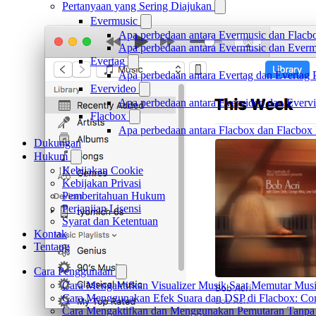
Pertanyaan yang Sering Diajukan
Evermusic
Apa perbedaan antara Evermusic dan Flacb
Apa perbedaan antara Evermusic dan Ever
Evertag
Apa perbedaan antara Evertag dan Evertag
Evervideo
Apa perbedaan antara Evervideo dan Everv
Flacbox
Apa perbedaan antara Flacbox dan Flacbox
Dukungan
Hukum
Kebijakan Cookie
Kebijakan Privasi
Pemberitahuan Hukum
Perjanjian Lisensi
Syarat dan Ketentuan
Kontak
Tentang
Cara Penggunaan
Cara Mengaktifkan Visualizer Musik Saat Memutar Musi
Cara Menggunakan Efek Suara dan DSP di Flacbox: Comp
Cara Mengaktifkan dan Menggunakan Pemutaran Tanpa 