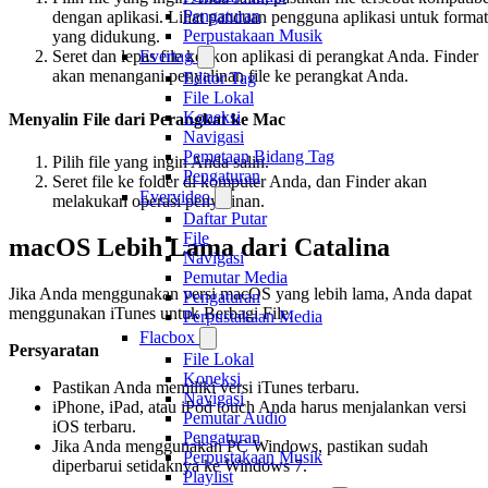
Pengaturan
dengan aplikasi. Lihat panduan pengguna aplikasi untuk format
Perpustakaan Musik
yang didukung.
Evertag
Seret dan lepas file ke ikon aplikasi di perangkat Anda. Finder
akan menangani penyalinan file ke perangkat Anda.
Editor Tag
File Lokal
Koneksi
Menyalin File dari Perangkat ke Mac
Navigasi
Pemetaan Bidang Tag
Pilih file yang ingin Anda salin.
Pengaturan
Seret file ke folder di komputer Anda, dan Finder akan
Evervideo
melakukan operasi penyalinan.
Daftar Putar
File
macOS Lebih Lama dari Catalina
Navigasi
Pemutar Media
Jika Anda menggunakan versi macOS yang lebih lama, Anda dapat
Pengaturan
menggunakan iTunes untuk Berbagi File.
Perpustakaan Media
Flacbox
Persyaratan
File Lokal
Koneksi
Pastikan Anda memiliki versi iTunes terbaru.
Navigasi
iPhone, iPad, atau iPod touch Anda harus menjalankan versi
Pemutar Audio
iOS terbaru.
Pengaturan
Jika Anda menggunakan PC Windows, pastikan sudah
Perpustakaan Musik
diperbarui setidaknya ke Windows 7.
Playlist