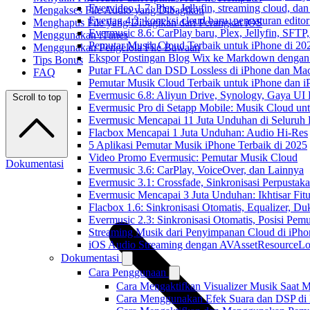
Evervideo 1.7: Plex, Jellyfin, streaming cloud, da
Mengakses File Audio yang Dibagikan
Evertag 4.2: koneksi cloud baru, pengaturan editor
Menghapus File yang Dibagikan dari Perangkat iOS
Evermusic 8.6: CarPlay baru, Plex, Jellyfin, SFTP, 
Menggunakan iTunes
Pemutar Musik Cloud Terbaik untuk iPhone di 20
Menggunakan Pengelola File Bawaan
Ekspor Postingan Blog Wix ke Markdown denga
Tips Bonus
Putar FLAC dan DSD Lossless di iPhone dan Ma
FAQ
Pemutar Musik Cloud Terbaik untuk iPhone dan i
Evermusic 6.8: Aliyun Drive, Synology, Gaya UI
Scroll to top
Evermusic Pro di Setapp Mobile: Musik Cloud un
Evermusic Mencapai 11 Juta Unduhan di Seluruh
Flacbox Mencapai 1 Juta Unduhan: Audio Hi-Res
5 Aplikasi Pemutar Musik iPhone Terbaik di 2025
Video Promo Evermusic: Pemutar Musik Cloud
Dokumentasi
Evermusic 3.6: CarPlay, VoiceOver, dan Lainnya
Evermusic 3.1: Crossfade, Sinkronisasi Perpusta
Evermusic Mencapai 3 Juta Unduhan: Ikhtisar Fitu
Flacbox 1.6: Sinkronisasi Otomatis, Equalizer,
Evermusic 2.3: Sinkronisasi Otomatis, Posisi Pem
Streaming Musik dari Penyimpanan Cloud di iPh
iOS Audio Streaming dengan AVAssetResourceLo
Dokumentasi
Cara Penggunaan
Cara Mengaktifkan Visualizer Musik Saat M
Cara Menggunakan Efek Suara dan DSP di F