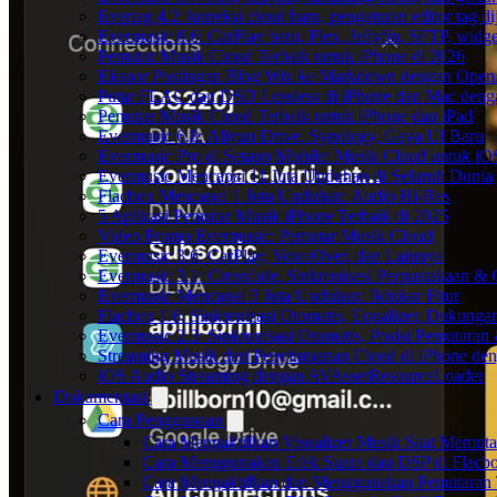
Evertag 4.2: koneksi cloud baru, pengaturan editor tag di
Evermusic 8.6: CarPlay baru, Plex, Jellyfin, SFTP, widget
Pemutar Musik Cloud Terbaik untuk iPhone di 2026
Ekspor Postingan Blog Wix ke Markdown dengan Ope
Putar FLAC dan DSD Lossless di iPhone dan Mac deng
Pemutar Musik Cloud Terbaik untuk iPhone dan iPad
Evermusic 6.8: Aliyun Drive, Synology, Gaya UI Baru
Evermusic Pro di Setapp Mobile: Musik Cloud untuk iO
Evermusic Mencapai 11 Juta Unduhan di Seluruh Dunia
Flacbox Mencapai 1 Juta Unduhan: Audio Hi-Res
5 Aplikasi Pemutar Musik iPhone Terbaik di 2025
Video Promo Evermusic: Pemutar Musik Cloud
Evermusic 3.6: CarPlay, VoiceOver, dan Lainnya
Evermusic 3.1: Crossfade, Sinkronisasi Perpustakaan &
Evermusic Mencapai 3 Juta Unduhan: Ikhtisar Fitur
Flacbox 1.6: Sinkronisasi Otomatis, Equalizer, Dukun
Evermusic 2.3: Sinkronisasi Otomatis, Posisi Pemutaran
Streaming Musik dari Penyimpanan Cloud di iPhone de
iOS Audio Streaming dengan AVAssetResourceLoader
Dokumentasi
Cara Penggunaan
Cara Mengaktifkan Visualizer Musik Saat Memuta
Cara Menggunakan Efek Suara dan DSP di Flacbox
Cara Mengaktifkan dan Menggunakan Pemutaran 