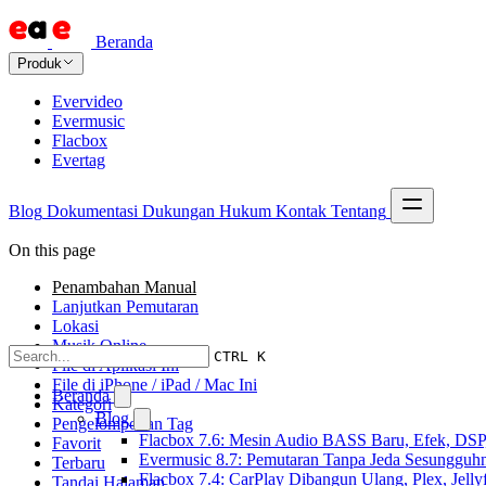
Beranda
Produk
Evervideo
Evermusic
Flacbox
Evertag
Blog
Dokumentasi
Dukungan
Hukum
Kontak
Tentang
On this page
Penambahan Manual
Lanjutkan Pemutaran
Lokasi
Musik Online
CTRL K
File di Aplikasi Ini
File di iPhone / iPad / Mac Ini
Beranda
Kategori
Blog
Pengelompokan Tag
Flacbox 7.6: Mesin Audio BASS Baru, Efek, DSP,
Favorit
Evermusic 8.7: Pemutaran Tanpa Jeda Sesungguhn
Terbaru
Flacbox 7.4: CarPlay Dibangun Ulang, Plex, Jell
Tandai Halaman