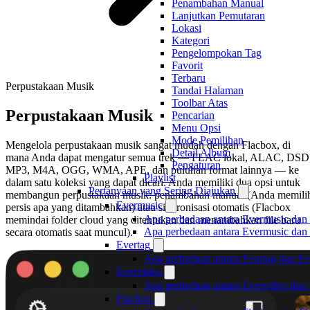
Penambahan Manual
Lanjutkan Pemutaran
Lokasi
Kategori
Pengelompokan Tag
Favorit
Terbaru
Perpustakaan Musik
Tandai Halaman
Toolbar Atas
Perpustakaan Musik
Pencarian
Menu Opsi
Mode Pemilihan
Mengelola perpustakaan musik sangat mudah dengan Flacbox, di
Detail Album
mana Anda dapat mengatur semua trek — FLAC lokal, ALAC, DSD
Pengaturan
MP3, M4A, OGG, WMA, APE, dan puluhan format lainnya — ke
Playlist
dalam satu koleksi yang dapat dicari. Anda memiliki dua opsi untuk
Pertanyaan yang Sering Diajukan
membangun perpustakaan musik: penambahan manual (Anda memili
Evermusic
persis apa yang ditambahkan) atau sinkronisasi otomatis (Flacbox
Apa perbedaan antara Evermusic dan
memindai folder cloud yang ditentukan dan menambahkan file baru
Apa perbedaan antara Evermusic da
secara otomatis saat muncul).
Evertag
Apa perbedaan antara Evertag dan E
Evervideo
Apa perbedaan antara Evervideo dan
Flacbox