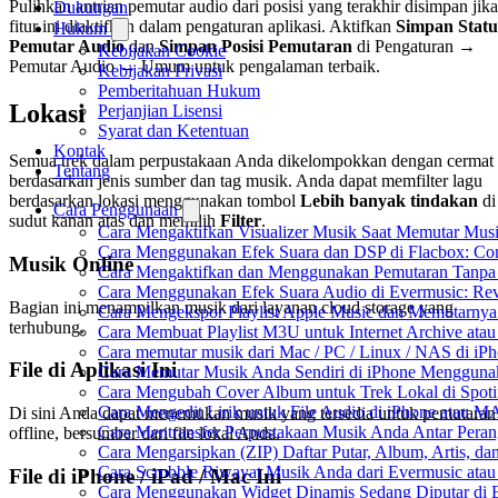
Pulihkan antrian pemutar audio dari posisi yang terakhir disimpan jika
Dukungan
fitur ini diaktifkan dalam pengaturan aplikasi. Aktifkan
Simpan Statu
Hukum
Pemutar Audio
dan
Simpan Posisi Pemutaran
di Pengaturan →
Kebijakan Cookie
Pemutar Audio → Umum untuk pengalaman terbaik.
Kebijakan Privasi
Pemberitahuan Hukum
Lokasi
Perjanjian Lisensi
Syarat dan Ketentuan
Kontak
Semua trek dalam perpustakaan Anda dikelompokkan dengan cermat
Tentang
berdasarkan jenis sumber dan tag musik. Anda dapat memfilter lagu
berdasarkan lokasi menggunakan tombol
Lebih banyak tindakan
di
Cara Penggunaan
sudut kanan atas dan memilih
Filter
.
Cara Mengaktifkan Visualizer Musik Saat Memutar Musi
Cara Menggunakan Efek Suara dan DSP di Flacbox: Comp
Musik Online
Cara Mengaktifkan dan Menggunakan Pemutaran Tanpa 
Cara Menggunakan Efek Suara Audio di Evermusic: Reve
Bagian ini menampilkan musik dari layanan cloud storage yang
Cara Mengekspor Playlist Apple Music dan Memutarnya
terhubung.
Cara Membuat Playlist M3U untuk Internet Archive atau
Cara memutar musik dari Mac / PC / Linux / NAS di 
File di Aplikasi Ini
Cara Memutar Musik Anda Sendiri di iPhone Mengguna
Cara Mengubah Cover Album untuk Trek Lokal di Spot
Cara Mengedit Lirik untuk File Audio di iPhone atau 
Di sini Anda dapat menemukan musik yang tersedia untuk pemutaran
Cara Mentransfer Perpustakaan Musik Anda Antar Pera
offline, bersumber dari file lokal Anda.
Cara Mengarsipkan (ZIP) Daftar Putar, Album, Artis, d
Cara Scrobble Riwayat Musik Anda dari Evermusic atau
File di iPhone / iPad / Mac Ini
Cara Menggunakan Widget Dinamis Sedang Diputar di 