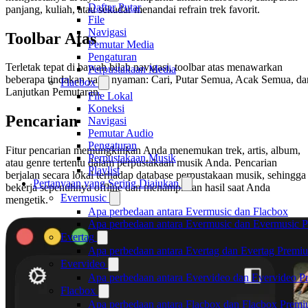
Daftar Putar
panjang, kuliah, atau sekadar menandai refrain trek favorit.
File
Navigasi
Toolbar Atas
Pemutar Media
Pengaturan
Terletak tepat di bawah bilah navigasi, toolbar atas menawarkan
Perpustakaan Media
beberapa tindakan yang nyaman: Cari, Putar Semua, Acak Semua, da
Flacbox
Lanjutkan Pemutaran.
File Lokal
Koneksi
Pencarian
Navigasi
Pemutar Audio
Pengaturan
Fitur pencarian memungkinkan Anda menemukan trek, artis, album,
Perpustakaan Musik
atau genre tertentu dalam perpustakaan musik Anda. Pencarian
Playlist
berjalan secara lokal terhadap database perpustakaan musik, sehingga
Pertanyaan yang Sering Diajukan
bekerja sepenuhnya offline dan menampilkan hasil saat Anda
Evermusic
mengetik.
Apa perbedaan antara Evermusic dan Flacbox
Apa perbedaan antara Evermusic dan Evermusic 
Evertag
Apa perbedaan antara Evertag dan Evertag Premi
Evervideo
Apa perbedaan antara Evervideo dan Evervideo 
Flacbox
Apa perbedaan antara Flacbox dan Flacbox Prem