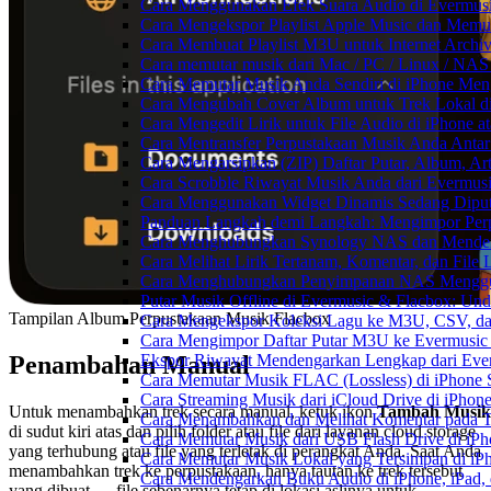
Cara Menggunakan Efek Suara Audio di Evermusic
Cara Mengekspor Playlist Apple Music dan Memu
Cara Membuat Playlist M3U untuk Internet Archiv
Cara memutar musik dari Mac / PC / Linux / NA
Cara Memutar Musik Anda Sendiri di iPhone Me
Cara Mengubah Cover Album untuk Trek Lokal di
Cara Mengedit Lirik untuk File Audio di iPhone
Cara Mentransfer Perpustakaan Musik Anda Anta
Cara Mengarsipkan (ZIP) Daftar Putar, Album, Ar
Cara Scrobble Riwayat Musik Anda dari Evermusi
Cara Menggunakan Widget Dinamis Sedang Diputa
Panduan Langkah demi Langkah: Mengimpor Perp
Cara Menghubungkan Synology NAS dan Mendeng
Cara Melihat Lirik Tertanam, Komentar, dan Fil
Cara Menghubungkan Penyimpanan NAS Menggu
Putar Musik Offline di Evermusic & Flacbox: Und
Tampilan Album Perpustakaan Musik Flacbox
Cara Mengekspor Koleksi Lagu ke M3U, CSV, da
Cara Mengimpor Daftar Putar M3U ke Evermusic
Penambahan Manual
Ekspor Riwayat Mendengarkan Lengkap dari Ever
Cara Memutar Musik FLAC (Lossless) di iPhone 
Cara Streaming Musik dari iCloud Drive di iPhon
Untuk menambahkan trek secara manual, ketuk ikon
Tambah Musik
Cara Menambahkan dan Melihat Komentar pada Tr
di sudut kiri atas dan pilih folder atau file dari layanan cloud storage
Cara Memutar Musik dari USB Flash Drive di iPh
yang terhubung atau file yang terletak di perangkat Anda. Saat Anda
Cara Memutar Musik Lokal yang Tersimpan di iP
menambahkan trek ke perpustakaan, hanya tautan ke trek tersebut
Cara Mendengarkan Buku Audio di iPhone, iPad
yang dibuat — file sebenarnya tetap di lokasi aslinya untuk