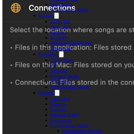
Pengaturan
Perpustakaan Musik
Evertag
Editor Tag
File Lokal
Koneksi
Navigasi
Pemetaan Bidang Tag
Pengaturan
Evervideo
Daftar Putar
File
Navigasi
Pemutar Media
Pengaturan
Perpustakaan Media
Flacbox
File Lokal
Koneksi
Navigasi
Pemutar Audio
Pengaturan
Perpustakaan Musik
Penambahan Manual