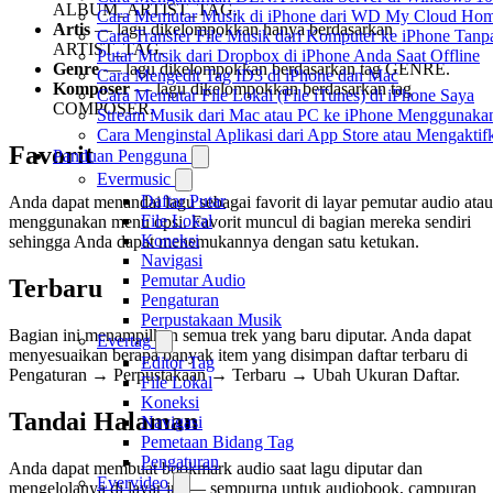
ALBUM_ARTIST_TAG.
Cara Memutar Musik di iPhone dari WD My Cloud Ho
Artis
— lagu dikelompokkan hanya berdasarkan
Cara Transfer File Musik dari Komputer ke iPhone Tan
ARTIST_TAG.
Putar Musik dari Dropbox di iPhone Anda Saat Offline
Genre
— lagu dikelompokkan berdasarkan tag GENRE.
Cara Mengedit Tag ID3 di iPhone dan Mac
Komposer
— lagu dikelompokkan berdasarkan tag
Cara Memutar File Lokal (File iTunes) di iPhone Saya
COMPOSER.
Stream Musik dari Mac atau PC ke iPhone Menggunak
Cara Menginstal Aplikasi dari App Store atau Mengak
Favorit
Panduan Pengguna
Evermusic
Daftar Putar
Anda dapat menandai lagu sebagai favorit di layar pemutar audio atau
File Lokal
menggunakan menu opsi. Favorit muncul di bagian mereka sendiri
Koneksi
sehingga Anda dapat menemukannya dengan satu ketukan.
Navigasi
Pemutar Audio
Terbaru
Pengaturan
Perpustakaan Musik
Bagian ini menampilkan semua trek yang baru diputar. Anda dapat
Evertag
menyesuaikan berapa banyak item yang disimpan daftar terbaru di
Editor Tag
Pengaturan → Perpustakaan → Terbaru → Ubah Ukuran Daftar.
File Lokal
Koneksi
Tandai Halaman
Navigasi
Pemetaan Bidang Tag
Pengaturan
Anda dapat membuat bookmark audio saat lagu diputar dan
Evervideo
mengelolanya di layar ini — sempurna untuk audiobook, campuran