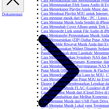
Cara Mengaktifkan dan Menggunakan Pemut
Cara Menggunakan Efek Suara Audio di Ever
Cara Mengekspor Playlist Apple Music dan
Cara Membuat Playlist M3U untuk Internet 
Dokumentasi
Cara memutar musik dari Mac / PC / Linu
Cara Memutar Musik Anda Sendiri di iPho
Cara Mengubah Cover Album untuk Trek Lo
Cara Mengedit Lirik untuk File Audio di i
Cara Mentransfer Perpustakaan Musik Anda
Cara Mengarsipkan (ZIP) Daftar Putar, Alb
Cara Scrobble Riwayat Musik Anda dari Eve
Cara Menggunakan Widget Dinamis Sedang 
Panduan Langkah demi Langkah: Mengimpor
Cara Menghubungkan Synology NAS dan M
Cara Melihat Lirik Tertanam, Komentar, da
Cara Menghubungkan Penyimpanan NAS M
Putar Musik Offline di Evermusic & Flacbo
Cara Mengekspor Koleksi Lagu ke M3U, C
Cara Mengimpor Daftar Putar M3U ke Ever
Ekspor Riwayat Mendengarkan Lengkap dar
Cara Memutar Musik FLAC (Lossless) di i
Cara Streaming Musik dari iCloud Drive di
Cara Menambahkan dan Melihat Komentar p
Cara Memutar Musik dari USB Flash Drive 
Cara Memutar Musik Lokal yang Tersimpan