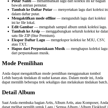
Putar Nanti
— menambahkan lagu dari koleksi ini ke bagian
bawah antrian pemutar.
Tambah ke Daftar Putar
— menyertakan lagu dari koleksi in
dalam daftar putar.
Mengaktifkan mode offline
— mengunduh lagu dari koleksi
ini ke file lokal.
Edit Gambar
— mengubah sampul album untuk koleksi lagu.
Tambah ke Arsip
— menggabungkan seluruh koleksi ke dala
satu file ZIP (fitur Premium).
Ekspor Daftar Lagu
— mengekspor koleksi ke M3U, CSV,
atau TXT.
Hapus dari Perpustakaan Musik
— menghapus koleksi lagu
dari perpustakaan musik.
Mode Pemilihan
Anda dapat mengaktifkan mode pemilihan menggunakan tombol
Lebih banyak tindakan di sudut kanan atas. Dalam mode ini, Anda
dapat memilih beberapa trek sekaligus dan melakukan tindakan batch.
Detail Album
Saat Anda membuka bagian Artis, Album Artis, atau Komposer, And
dapat melihat pemilih untuk Lagu / Semua Album / Album Eksklusif /