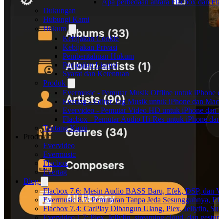
Apa perbedaan antara Flacbox dan F
Dukungan
Hubungi Kami
Hukum
Kebijakan Cookie
Kebijakan Privasi
Pemberitahuan Hukum
Perjanjian Lisensi
Syarat dan Ketentuan
Produk
Evermusic - Pemutar Musik Offline untuk iPhone
Evertag - Editor Tag Musik untuk iPhone dan Mac
Evervideo - Pemutar Video HD untuk iPhone dan
Flacbox - Pemutar Audio Hi-Res untuk iPhone d
Tentang Kami
Produk
Evervideo
Evermusic
Flacbox
Evertag
Blog
Flacbox 7.6: Mesin Audio BASS Baru, Efek, DSP, dan 
Evermusic 8.7: Pemutaran Tanpa Jeda Sesungguhnya, Ef
Flacbox 7.4: CarPlay Dibangun Ulang, Plex, Jellyfin, 
Evervideo 1.7: Plex, Jellyfin, streaming cloud, dan gest