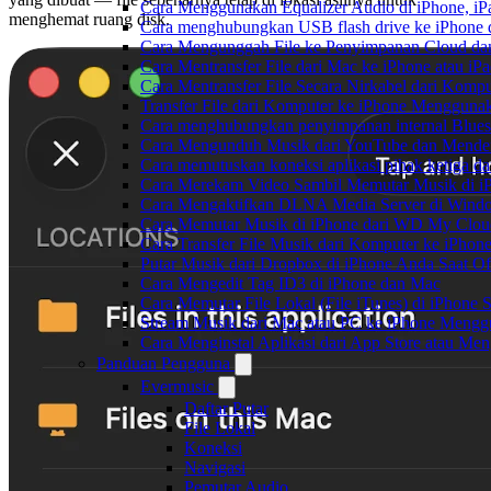
Cara Menggunakan Equalizer Audio di iPhone, iP
menghemat ruang disk.
Cara menghubungkan USB flash drive ke iPhone d
Cara Mengunggah File ke Penyimpanan Cloud dan
Cara Mentransfer File dari Mac ke iPhone atau i
Cara Mentransfer File Secara Nirkabel dari Kom
Transfer File dari Komputer ke iPhone Menggun
Cara menghubungkan penyimpanan internal Blues
Cara Mengunduh Musik dari YouTube dan Menden
Cara memutuskan koneksi aplikasi pihak ketiga d
Cara Merekam Video Sambil Memutar Musik di i
Cara Mengaktifkan DLNA Media Server di Windo
Cara Memutar Musik di iPhone dari WD My Clo
Cara Transfer File Musik dari Komputer ke iPho
Putar Musik dari Dropbox di iPhone Anda Saat Of
Cara Mengedit Tag ID3 di iPhone dan Mac
Cara Memutar File Lokal (File iTunes) di iPhone 
Stream Musik dari Mac atau PC ke iPhone Men
Cara Menginstal Aplikasi dari App Store atau M
Panduan Pengguna
Evermusic
Daftar Putar
File Lokal
Koneksi
Navigasi
Pemutar Audio