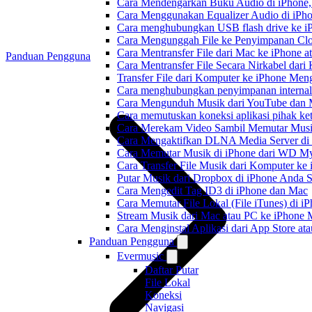
Cara Mendengarkan Buku Audio di iPhone
Cara Menggunakan Equalizer Audio di iPho
Cara menghubungkan USB flash drive ke iP
Cara Mengunggah File ke Penyimpanan Clo
Cara Mentransfer File dari Mac ke iPhone 
Panduan Pengguna
Cara Mentransfer File Secara Nirkabel da
Transfer File dari Komputer ke iPhone Me
Cara menghubungkan penyimpanan internal
Cara Mengunduh Musik dari YouTube dan M
Cara memutuskan koneksi aplikasi pihak ke
Cara Merekam Video Sambil Memutar Musi
Cara Mengaktifkan DLNA Media Server di
Cara Memutar Musik di iPhone dari WD 
Cara Transfer File Musik dari Komputer k
Putar Musik dari Dropbox di iPhone Anda S
Cara Mengedit Tag ID3 di iPhone dan Mac
Cara Memutar File Lokal (File iTunes) di i
Stream Musik dari Mac atau PC ke iPhon
Cara Menginstal Aplikasi dari App Store 
Panduan Pengguna
Evermusic
Daftar Putar
File Lokal
Koneksi
Navigasi