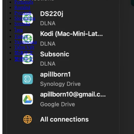
Português
Română
Русский
Slovenčina
Svenska
ไทย
Türkçe
Українська
Tiếng Việt
简体中文
繁體中文