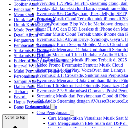
Evervideo 1.7: Plex, Jellyfin, streaming cloud, da
Toolbar Atas
Evertag 4.2: koneksi cloud baru, pengaturan editor
Pencarian
Evermusic 8.6: CarPlay baru, Plex, Jellyfin, SFTP, 
Menu Opsi
Pemutar Musik Cloud Terbaik untuk iPhone di 20
Untuk Lagu Individual
Ekspor Postingan Blog Wix ke Markdown denga
Untuk Koleksi Lagu
Putar FLAC dan DSD Lossless di iPhone dan Ma
Mode Pemilihan
Pemutar Musik Cloud Terbaik untuk iPhone dan i
Detail Album
Evermusic 6.8: Aliyun Drive, Synology, Gaya UI
Pengaturan
Evermusic Pro di Setapp Mobile: Musik Cloud un
Pembacaan Metadata
Evermusic Mencapai 11 Juta Unduhan di Seluruh
Sinkronisasi Online
Flacbox Mencapai 1 Juta Unduhan: Audio Hi-Res
Sinkronisasi Offline
5 Aplikasi Pemutar Musik iPhone Terbaik di 2025
Folder offline yang disinkronkan
Video Promo Evermusic: Pemutar Musik Cloud
Interval Waktu
Evermusic 3.6: CarPlay, VoiceOver, dan Lainnya
Mulai Pemindaian Folder Lokal
Evermusic 3.1: Crossfade, Sinkronisasi Perpusta
Personalisasi
Evermusic Mencapai 3 Juta Unduhan: Ikhtisar Fitu
Sampul Album
Flacbox 1.6: Sinkronisasi Otomatis, Equalizer,
Daftar Putar
Evermusic 2.3: Sinkronisasi Otomatis, Posisi Pem
Terbaru
Streaming Musik dari Penyimpanan Cloud di iPh
Favorit
iOS Audio Streaming dengan AVAssetResourceLo
Hapus Perpustakaan
Dokumentasi
Batas Pemuatan Konten
Cara Penggunaan
Scroll to top
Cara Mengaktifkan Visualizer Musik Saat M
Cara Menggunakan Efek Suara dan DSP di F