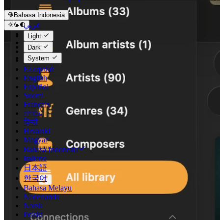
Bahasa Indonesia
عربي
Català
Light
Čeština
Dark
Dansk
System
Deutsch
Ελληνικά
English
Español
Suomi
Français
עברית
हिन्दी
Hrvatski
Magyar
Bahasa Indonesia
Italiano
日本語
한국어
Bahasa Melayu
Nederlands
Norsk
Polski