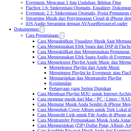
Evermusic Mencapai 3 Juta Unduhan: Ikhtisar Fitur
Flacbox 1.6: Sinkronisasi Otomatis, Equalizer, Dukun
Evermusic 2.3: Sinkronisasi Otomatis, Posisi Pemutaran
Streaming Musik dari Penyimpanan Cloud di iPhone de
iOS Audio Streaming dengan AVAssetResourceLoader
Dokumentasi
Cara Penggunaan
Cara Mengaktifkan Visualizer Musik Saat Memuta
Cara Menggunakan Efek Suara dan DSP di Flacbox
Cara Mengaktifkan dan Menggunakan Pemutaran 
Cara Menggunakan Efek Suara Audio di Evermusic
Cara Mengekspor Playlist Apple Music dan Memu
Mengekspor Playlist dari Apple Music
Mengimpor Playlist ke Evermusic atau Flac
Mengarsipkan dan Mentransfer Playlist
Kesimpulan
Pertanyaan yang Sering Diajukan
Cara Membuat Playlist M3U untuk Internet Archiv
Cara memutar musik dari Mac / PC / Linux / NA
Cara Memutar Musik Anda Sendiri di iPhone Me
Cara Mengubah Cover Album untuk Trek Lokal di
Cara Mengedit Lirik untuk File Audio di iPhone
Cara Mentransfer Perpustakaan Musik Anda Anta
Cara Mengarsipkan (ZIP) Daftar Putar, Album, Ar
Cara Scrobble Riwayat Musik Anda dari Evermusi