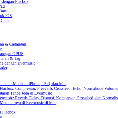
c dengan Flacbox
Pad
 Baru
tuk iOS
 Dunia
kaan & Cadangan
r
 Dukungan OPUS
utaran & Tag
one dengan Evermusic
ader
emutar Musik di iPhone, iPad, dan Mac
lacbox: Compressor, Freeverb, Crossfeed, Echo, Normalisasi Volume,
aran Tanpa Jeda di Evermusic
music: Reverb, Delay, Distorsi, Kompresor, Crossfeed, dan Normali
 Memutarnya di Evermusic di Mac
c
u Flacbox
st