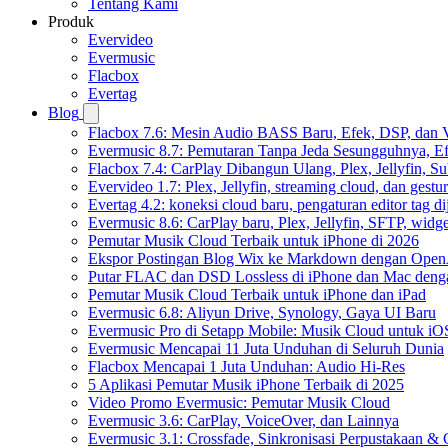
Tentang Kami
Produk
Evervideo
Evermusic
Flacbox
Evertag
Blog
Flacbox 7.6: Mesin Audio BASS Baru, Efek, DSP, dan 
Evermusic 8.7: Pemutaran Tanpa Jeda Sesungguhnya, Ef
Flacbox 7.4: CarPlay Dibangun Ulang, Plex, Jellyfin, 
Evervideo 1.7: Plex, Jellyfin, streaming cloud, dan gest
Evertag 4.2: koneksi cloud baru, pengaturan editor tag di
Evermusic 8.6: CarPlay baru, Plex, Jellyfin, SFTP, widget
Pemutar Musik Cloud Terbaik untuk iPhone di 2026
Ekspor Postingan Blog Wix ke Markdown dengan Ope
Putar FLAC dan DSD Lossless di iPhone dan Mac deng
Pemutar Musik Cloud Terbaik untuk iPhone dan iPad
Evermusic 6.8: Aliyun Drive, Synology, Gaya UI Baru
Evermusic Pro di Setapp Mobile: Musik Cloud untuk iO
Evermusic Mencapai 11 Juta Unduhan di Seluruh Dunia
Flacbox Mencapai 1 Juta Unduhan: Audio Hi-Res
5 Aplikasi Pemutar Musik iPhone Terbaik di 2025
Video Promo Evermusic: Pemutar Musik Cloud
Evermusic 3.6: CarPlay, VoiceOver, dan Lainnya
Evermusic 3.1: Crossfade, Sinkronisasi Perpustakaan &