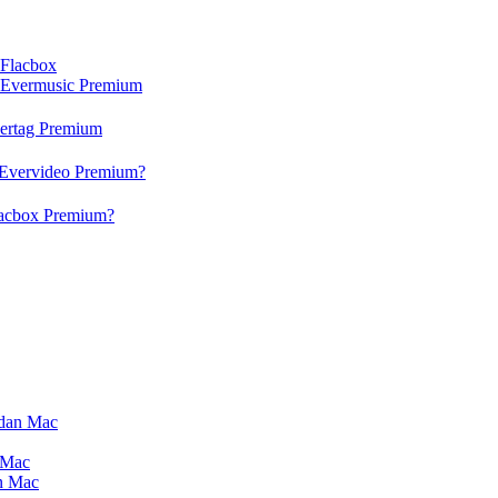
 Flacbox
n Evermusic Premium
vertag Premium
 Evervideo Premium?
lacbox Premium?
 dan Mac
 Mac
an Mac