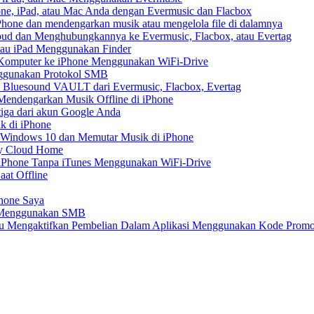
ne, iPad, atau Mac Anda dengan Evermusic dan Flacbox
hone dan mendengarkan musik atau mengelola file di dalamnya
ud dan Menghubungkannya ke Evermusic, Flacbox, atau Evertag
atau iPad Menggunakan Finder
ri Komputer ke iPhone Menggunakan WiFi-Drive
nggunakan Protokol SMB
 Bluesound VAULT dari Evermusic, Flacbox, Evertag
endengarkan Musik Offline di iPhone
tiga dari akun Google Anda
k di iPhone
 Windows 10 dan Memutar Musik di iPhone
My Cloud Home
e iPhone Tanpa iTunes Menggunakan WiFi-Drive
aat Offline
Phone Saya
e Menggunakan SMB
atau Mengaktifkan Pembelian Dalam Aplikasi Menggunakan Kode Prom