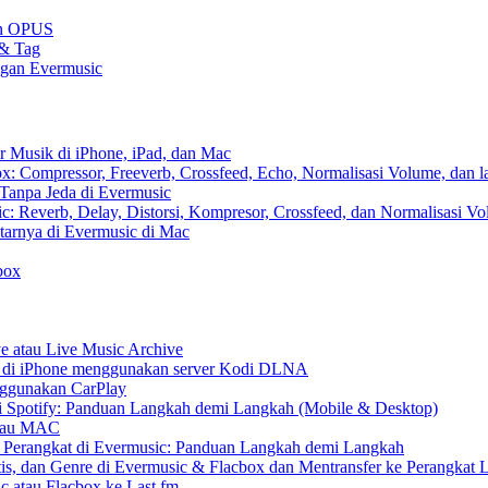
gan OPUS
 & Tag
ngan Evermusic
r Musik di iPhone, iPad, dan Mac
: Compressor, Freeverb, Crossfeed, Echo, Normalisasi Volume, dan l
Tanpa Jeda di Evermusic
: Reverb, Delay, Distorsi, Kompresor, Crossfeed, dan Normalisasi V
tarnya di Evermusic di Mac
box
e atau Live Music Archive
S di iPhone menggunakan server Kodi DLNA
nggunakan CarPlay
 Spotify: Panduan Langkah demi Langkah (Mobile & Desktop)
 atau MAC
r Perangkat di Evermusic: Panduan Langkah demi Langkah
tis, dan Genre di Evermusic & Flacbox dan Mentransfer ke Perangkat 
c atau Flacbox ke Last.fm