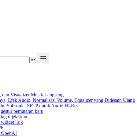
⌘
K
 dan Visualizer Musik Langsung
ya, Efek Audio, Normalisasi Volume, Equalizer yang Didesain Ulang
yfin, Subsonic, SFTP untuk Audio Hi-Res
n gestur pemutaran baru
 tag dijelaskan
widget lirik
26
n OpenAI