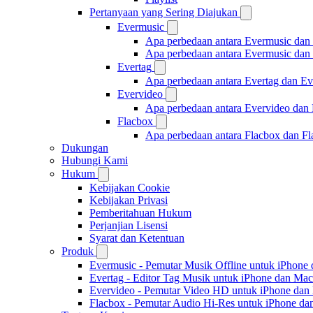
Pertanyaan yang Sering Diajukan
Evermusic
Apa perbedaan antara Evermusic dan
Apa perbedaan antara Evermusic da
Evertag
Apa perbedaan antara Evertag dan E
Evervideo
Apa perbedaan antara Evervideo dan
Flacbox
Apa perbedaan antara Flacbox dan F
Dukungan
Hubungi Kami
Hukum
Kebijakan Cookie
Kebijakan Privasi
Pemberitahuan Hukum
Perjanjian Lisensi
Syarat dan Ketentuan
Produk
Evermusic - Pemutar Musik Offline untuk iPhone
Evertag - Editor Tag Musik untuk iPhone dan Mac
Evervideo - Pemutar Video HD untuk iPhone dan
Flacbox - Pemutar Audio Hi-Res untuk iPhone d