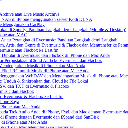
Archive atau Live Music Archive
x / NAS di iPhone menggunakan server Kodi DLNA
ne Menggunakan CarPlay
kal di Spotify: Panduan Langkah demi Langkah (Mobile & Desktop)
Phone atau MAC
 Antar Perangkat di Evermusic: Panduan Langkah demi Langkah
um, Artis, dan Genre di Evermusic & Flacbox dan Mentransfer ke Pera
rmusic atau Flacbox ke Last.fm
Diputar di Evermusic dan Flacbox di iPhone dan Mac Anda
 Perpustakaan iCloud Anda ke Evermusic dan Flacbox
endengarkan Musik di iPhone atau Mac Anda
n File LRC untuk Musik di iPhone atau Mac Anda
enggunakan WebDAV dan Mendengarkan Musik di iPhone atau Mac
x: Unduh & Sinkronkan dari Cloud ke File Lokal
SV, dan TXT di Evermusic & Flacbox
music dan Flacbox
i Evermusic & Flacbox ke Last.fm
Phone Saya
 iPhone atau Mac Anda
ada Trek Audio Anda di iPhone, iPad, dan Mac dengan Evermusic da
di iPhone dengan Evermusic dan iXpand dari SanDisk
 di iPhone atau Mac Anda
, iPad, dan Mac Menggunakan Evermusic