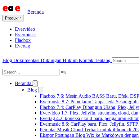
Beranda
Produk
Evervideo
Evermusic
Flacbox
Evertag
Blog
Dokumentasi
Dukungan
Hukum
Kontak
Tentang
⌘
K
Beranda
Blog
Flacbox 7.6: Mesin Audio BASS Baru, Efek, DSP,
Evermusic 8.7: Pemutaran Tanpa Jeda Sesungguhn
Flacbox 7.4: CarPlay Dibangun Ulang, Plex, Jell
Evervideo 1.7: Plex, Jellyfin, streaming cloud, da
Evertag 4.2: koneksi cloud baru, pengaturan editor
Evermusic 8.6: CarPlay baru, Plex, Jellyfin, SFTP, 
Pemutar Musik Cloud Terbaik untuk iPhone di 20
Ekspor Postingan Blog Wix ke Markdown denga