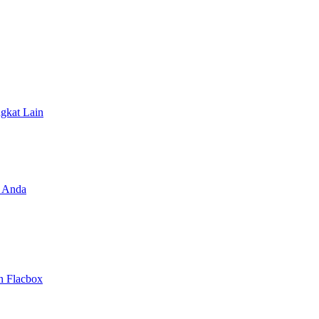
ngkat Lain
 Anda
n Flacbox