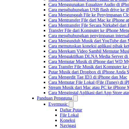
Cara Menggunakan Equalizer Audio di iPho
Cara menghubungkan USB flash drive ke iP
Cara Mengunggah File ke Penyimpanan Clo
Cara Mentransfer File dari Mac ke iPhone 
Cara Mentransfer File Secara Nirkabel da
Transfer File dari Komputer ke iPhone Me
Cara menghubungkan penyimpanan internal
Cara Mengunduh Musik dari YouTube dan M
Cara memutuskan koneksi aplikasi pihak ke
Cara Merekam Video Sambil Memutar Musi
Cara Mengaktifkan DLNA Media Server di
Cara Memutar Musik di iPhone dari WD 
Cara Transfer File Musik dari Komputer k
Putar Musik dari Dropbox di iPhone Anda S
Cara Mengedit Tag ID3 di iPhone dan Mac
Cara Memutar File Lokal (File iTunes) di i
Stream Musik dari Mac atau PC ke iPhon
Cara Menginstal Aplikasi dari App Store 
Panduan Pengguna
Evermusic
Daftar Putar
File Lokal
Koneksi
Navigasi