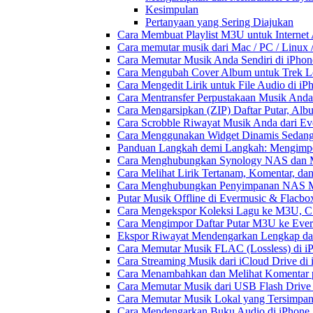
Kesimpulan
Pertanyaan yang Sering Diajukan
Cara Membuat Playlist M3U untuk Internet 
Cara memutar musik dari Mac / PC / Linu
Cara Memutar Musik Anda Sendiri di iPho
Cara Mengubah Cover Album untuk Trek Lo
Cara Mengedit Lirik untuk File Audio di i
Cara Mentransfer Perpustakaan Musik Anda
Cara Mengarsipkan (ZIP) Daftar Putar, Alb
Cara Scrobble Riwayat Musik Anda dari Eve
Cara Menggunakan Widget Dinamis Sedang 
Panduan Langkah demi Langkah: Mengimpor
Cara Menghubungkan Synology NAS dan M
Cara Melihat Lirik Tertanam, Komentar, da
Cara Menghubungkan Penyimpanan NAS M
Putar Musik Offline di Evermusic & Flacbo
Cara Mengekspor Koleksi Lagu ke M3U, C
Cara Mengimpor Daftar Putar M3U ke Ever
Ekspor Riwayat Mendengarkan Lengkap dar
Cara Memutar Musik FLAC (Lossless) di i
Cara Streaming Musik dari iCloud Drive di
Cara Menambahkan dan Melihat Komentar p
Cara Memutar Musik dari USB Flash Drive 
Cara Memutar Musik Lokal yang Tersimpan
Cara Mendengarkan Buku Audio di iPhone