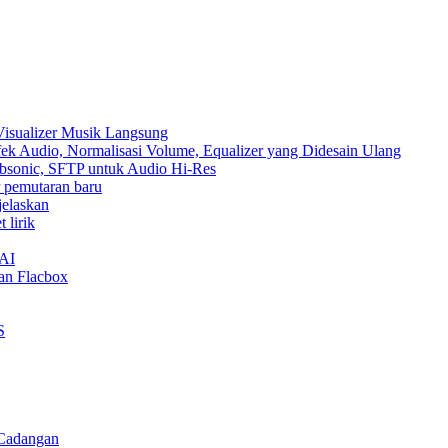
Visualizer Musik Langsung
ek Audio, Normalisasi Volume, Equalizer yang Didesain Ulang
Subsonic, SFTP untuk Audio Hi-Res
ur pemutaran baru
jelaskan
 lirik
nAI
an Flacbox
S
 Cadangan