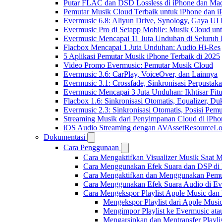
Putar FLAC dan DSD Lossless di iPhone dan Ma
Pemutar Musik Cloud Terbaik untuk iPhone dan i
Evermusic 6.8: Aliyun Drive, Synology, Gaya UI
Evermusic Pro di Setapp Mobile: Musik Cloud un
Evermusic Mencapai 11 Juta Unduhan di Seluruh
Flacbox Mencapai 1 Juta Unduhan: Audio Hi-Res
5 Aplikasi Pemutar Musik iPhone Terbaik di 2025
Video Promo Evermusic: Pemutar Musik Cloud
Evermusic 3.6: CarPlay, VoiceOver, dan Lainnya
Evermusic 3.1: Crossfade, Sinkronisasi Perpusta
Evermusic Mencapai 3 Juta Unduhan: Ikhtisar Fitu
Flacbox 1.6: Sinkronisasi Otomatis, Equalizer,
Evermusic 2.3: Sinkronisasi Otomatis, Posisi Pem
Streaming Musik dari Penyimpanan Cloud di iPh
iOS Audio Streaming dengan AVAssetResourceLo
Dokumentasi
Cara Penggunaan
Cara Mengaktifkan Visualizer Musik Saat M
Cara Menggunakan Efek Suara dan DSP di F
Cara Mengaktifkan dan Menggunakan Pemut
Cara Menggunakan Efek Suara Audio di Ever
Cara Mengekspor Playlist Apple Music dan
Mengekspor Playlist dari Apple Musi
Mengimpor Playlist ke Evermusic ata
Mengarsipkan dan Mentransfer Playli