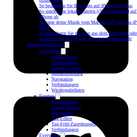
offline sind
So bearbeiten Sie ID3-Tags auf iPhone und Mac
So spielen Sie lokale Dateien (iTunes-Dateien) au
iPhone ab
Streame deine Musik vom Mac oder PC auf das iP
SMB
So installieren Sie die App aus dem App Store ode
aktivieren In-App-Käufe mit einem Einlösecode
Benutzerhandbuch
Evermusic
Audio-Player
Einstellungen
Lokale Dateien
Musikbibliothek
Navigation
Verbindungen
Wiedergabelisten
Evertag
Einstellungen
Lokale Dateien
Navigation
Tag-Editor
Tag-Feld-Zuordnungen
Verbindungen
Evervideo