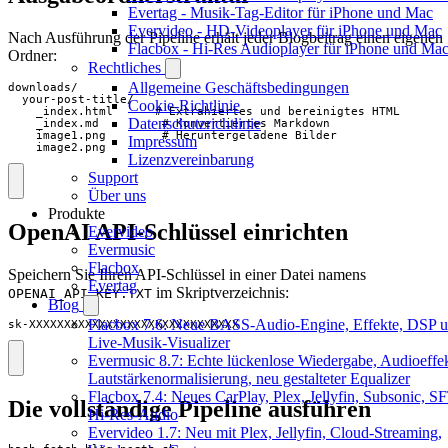
Evertag - Musik-Tag-Editor für iPhone und Mac
Evervideo - HD-Videoplayer für iPhone und Mac
Nach Ausführung der Pipeline erhält jeder Blogbeitrag einen eigenen
Flacbox - Hi-Res Audioplayer für iPhone und Ma
Ordner:
Rechtliches
Allgemeine Geschäftsbedingungen
downloads/

  your-post-title/

Cookie-Richtlinie
    _index.html      # Extrahiertes und bereinigtes HTML

Datenschutzrichtlinie
    _index.md         # Konvertiertes Markdown

    image1.png        # Heruntergeladene Bilder

Impressum
    image2.png
Lizenzvereinbarung
Support
Über uns
Produkte
OpenAI API-Schlüssel einrichten
Evervideo
Evermusic
Flacbox
Speichern Sie Ihren API-Schlüssel in einer Datei namens
Evertag
im Skriptverzeichnis:
OPENAI_API_KEY.TXT
Blog
Flacbox 7.6: Neue BASS-Audio-Engine, Effekte, DSP u
sk-XXXXXXXXXXXXXXXXXXXXXXXXXXXXXX
Live-Musik-Visualizer
Evermusic 8.7: Echte lückenlose Wiedergabe, Audioeffek
Lautstärkenormalisierung, neu gestalteter Equalizer
Flacbox 7.4: Neues CarPlay, Plex, Jellyfin, Subsonic, S
Die vollständige Pipeline ausführen
Hi-Res-Audio
Evervideo 1.7: Neu mit Plex, Jellyfin, Cloud-Streaming,