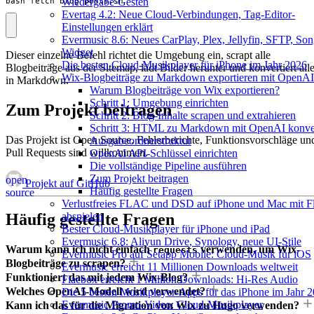
Wiedergabe-Gesten
bash fetch_blog_posts.sh
Evertag 4.2: Neue Cloud-Verbindungen, Tag-Editor-
Einstellungen erklärt
Evermusic 8.6: Neues CarPlay, Plex, Jellyfin, SFTP, Son
Widget
Dieser einzelne Befehl richtet die Umgebung ein, scrapt alle
Die besten Cloud-Musikplayer für iPhone im Jahr 2026
Blogbeiträge aus der Sitemap, lädt Bilder herunter und konvertiert all
Wix-Blogbeiträge zu Markdown exportieren mit OpenAI
in Markdown.
Warum Blogbeiträge von Wix exportieren?
Schritt 1: Umgebung einrichten
Zum Projekt beitragen
Schritt 2: Blog-Inhalte scrapen und extrahieren
Schritt 3: HTML zu Markdown mit OpenAI konver
Das Projekt ist Open Source. Fehlerberichte, Funktionsvorschläge un
Ausgabeordnerstruktur
Pull Requests sind willkommen.
OpenAI API-Schlüssel einrichten
Die vollständige Pipeline ausführen
Zum Projekt beitragen
open
Projekt auf GitHub
Häufig gestellte Fragen
source
Verlustfreies FLAC und DSD auf iPhone und Mac mit F
abspielen
Häufig gestellte Fragen
Bester Cloud-Musikplayer für iPhone und iPad
Evermusic 6.8: Aliyun Drive, Synology, neue UI-Stile
Warum kann ich nicht einfach
verwenden, um Wix-
requests
Evermusic Pro auf Setapp Mobile: Cloud-Musik für iOS
Blogbeiträge zu scrapen?
Evermusic erreicht 11 Millionen Downloads weltweit
Funktioniert das mit jedem Wix-Blog?
Flacbox erreicht 1 Million Downloads: Hi-Res Audio
Welches OpenAI-Modell wird verwendet?
Die 5 besten Musikplayer-Apps für das iPhone im Jahr 
Evermusic Promo-Video: Cloud-Musikplayer
Kann ich das für die Migration von Wix zu Hugo verwenden?