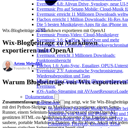
Evermusic 6.8: Aliyun Drive, Synology, neue UI-S
Evermusic Pro auf Setapp Mobile: Cloud-Musik f
Evermusic erreicht 11 Millionen Downloads weltw
Flacbox erreicht 1 Million Downloads: Hi-Res Au
Die 5 besten Musikplayer-Apps für das iPhone im 
2025
Wix-Blogbeiträge zu Markdown exportieren mit OpenAI
Evermusic Promo-Video: Cloud-Musikplayer
Evermusic 3.6: CarPlay, VoiceOver und mehr
Wix-Blogbeiträge zu Markdown
Evermusic 3.1: Crossfade, Bibliothekssynchronisa
exportieren mit OpenAI
Backup
Evermusic erreicht 3 Millionen Downloads:
Funktionsübersicht
Artem Meleshko
Flacbox 1.6: Auto-Sync, Equalizer, OPUS-Unters
Founder & Engineer at Everappz
Evermusic 2.3: Automatische Synchronisierung,
Wiedergabeposition und Tags
Warum Blogbeiträge von Wix exportieren
Musik aus der Cloud auf dem iPhone streamen mit
Evermusic
iOS-Audio-Streaming mit AVAssetResourceLoade
Dokumentation
Zusammenfassung:
Diese Anleitung zeigt, wie Sie Wix-Blogbeiträg
Anleitungen
mit drei Python-Skripten zu Markdown exportieren: einem Setup-
So aktivieren Sie einen Musik-Visualizer be
Runner, einem Selenium-basierten Scraper und einem OpenAI-
Abspielen von Musik auf iPhone, iPad und
gestützten HTML-zu-Markdown-Konverter. Das Ergebnis sind
So verwenden Sie Klangeffekte und DSP in
saubere, portable Markdown-Dateien, die für Hugo, Jekyll oder jeden
Compressor, Freeverb, Crossfeed, Echo,
anderen statischen Seitengenerator bereit sind.