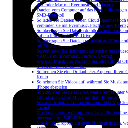
iPad oder Mac mit Evermusic und Flacbox
Dateien vom Computer auf das iPhone übertragen
SMB-Protokoll
So laden Sie Dateien in den Cloud-Speicher hoch
verbinden sie mit Evermusic, Flacbox oder Everta
So übertragen Sie Dateien drahtlos von einem Co
auf ein iPhone mit WiFi-Drive
So übertragen Sie Dateien vom Mac auf iPhone od
mit Finder
So verbinden Sie den internen Speicher des Blues
VAULT mit Evermusic, Flacbox, Evertag
Wie man Musik von YouTube herunterlädt und Off
Musik auf dem iPhone hört
So trennen Sie eine Drittanbieter-App von Ihrem 
Konto
So nehmen Sie Videos auf, während Sie Musik au
iPhone abspielen
So aktivieren Sie den DLNA Media Server unter
10 und spielen Ihre Musik auf dem iPhone ab
Wie man Musik auf dem iPhone von WD My Cl
abspielt
Musikdateien vom Computer auf das iPhone ohne
übertragen mit WiFi-Drive
Musik von Dropbox auf dem iPhone abspielen, w