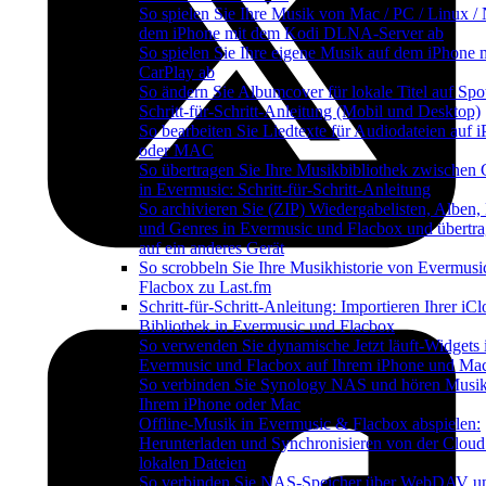
So spielen Sie Ihre Musik von Mac / PC / Linux /
dem iPhone mit dem Kodi DLNA-Server ab
So spielen Sie Ihre eigene Musik auf dem iPhone 
CarPlay ab
So ändern Sie Albumcover für lokale Titel auf Spot
Schritt-für-Schritt-Anleitung (Mobil und Desktop)
So bearbeiten Sie Liedtexte für Audiodateien auf 
oder MAC
So übertragen Sie Ihre Musikbibliothek zwischen 
in Evermusic: Schritt-für-Schritt-Anleitung
So archivieren Sie (ZIP) Wiedergabelisten, Alben,
und Genres in Evermusic und Flacbox und übertra
auf ein anderes Gerät
So scrobbeln Sie Ihre Musikhistorie von Evermusi
Flacbox zu Last.fm
Schritt-für-Schritt-Anleitung: Importieren Ihrer iC
Bibliothek in Evermusic und Flacbox
So verwenden Sie dynamische Jetzt läuft-Widgets 
Evermusic und Flacbox auf Ihrem iPhone und Ma
So verbinden Sie Synology NAS und hören Musik
Ihrem iPhone oder Mac
Offline-Musik in Evermusic & Flacbox abspielen:
Herunterladen und Synchronisieren von der Cloud
lokalen Dateien
So verbinden Sie NAS-Speicher über WebDAV u