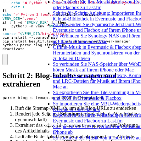
So scrobbeln Sie Ihre Musikhistorie von Ev
echo
"❌ Python 3 is not installed. Please install Python 3
oder Flacbox zu Last.fm
exit
1
fi
Schritt-für-Schritt-Anleitung: Importieren Ih
echo
"✅ Python 3 found: 
$(
python3 --version
)
"
iCloud-Bibliothek in Evermusic und Flacbo
VENV_DIR
=
".venv"
if
[
 ! -d 
"
$VENV_DIR
"
]
;
then
So verwenden Sie dynamische Jetzt läuft-Wi
    python3 -m venv 
"
$VENV_DIR
"
Evermusic und Flacbox auf Ihrem iPhone 
fi
source
"
$VENV_DIR
/bin/activate"
So verbinden Sie Synology NAS und hören
auf Ihrem iPhone oder Mac
Offline-Musik in Evermusic & Flacbox absp
deactivate
Herunterladen und Synchronisieren von der
zu lokalen Dateien
So verbinden Sie NAS-Speicher über We
hören Musik auf Ihrem iPhone oder Mac
Schritt 2: Blog-Inhalte scrapen und
So zeigen Sie eingebettete Songtexte, Kom
und LRC-Dateien für Musik auf Ihrem iPho
extrahieren
Mac an
So exportieren Sie Ihre Titelsammlung in
erledigt die Hauptarbeit:
parse_blog_sitemap.py
und TXT in Evermusic & Flacbox
So importieren Sie eine M3U-Wiedergabelist
Ruft die Sitemap-XML ab, um alle Blog-URLs zu entdecken
Evermusic und Flacbox
Rendert jede Seite mit
Selenium
(erforderlich, da Wix Inhalte
Exportieren Sie Ihren vollständigen Hörverl
dynamisch lädt)
Evermusic und Flacbox zu Last.fm
Extrahiert das
zur Isolierung
<div id="content-wrapper">
So spielen Sie FLAC (verlustfreie) Musik a
des Artikelinhalts
iPhone ab
Lädt alle Bilder lokal herunter und aktualisiert
-Attribute
src
So streamen Sie Musik von iCloud Drive au