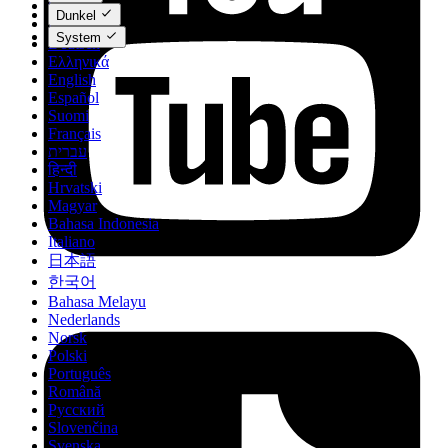
Čeština
Dunkel
Dansk
System
Deutsch
Ελληνικά
English
Español
Suomi
Français
עברית
हिन्दी
Hrvatski
Magyar
Bahasa Indonesia
Italiano
日本語
한국어
Bahasa Melayu
Nederlands
Norsk
Polski
Português
Română
Русский
Slovenčina
Svenska