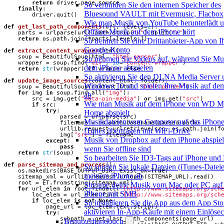
return
driver
.
page_source
So verbinden Sie den internen Speicher des
finally
:
Bluesound VAULT mit Evermusic, Flacbox,
driver
.
quit
()
Wie man Musik von YouTube herunterlädt 
def
get_last_path_components
(
url
,
levels
=
2
):
Offline-Musik auf dem iPhone hört
parts
=
urlparse
(
url
)
.
path
.
strip
(
"/"
)
.
split
(
"/"
)
return
os
.
path
.
join
(
*
parts
[
-
levels
:])
So trennen Sie eine Drittanbieter-App von 
Google-Konto
def
extract_content_wrapper
(
html
):
soup
=
BeautifulSoup
(
html
,
"html.parser"
)
So nehmen Sie Videos auf, während Sie Mu
wrapper
=
soup
.
find
(
"div"
,
id
=
"content-wrapper"
)
dem iPhone abspielen
return
str
(
wrapper
)
if
wrapper
else
""
So aktivieren Sie den DLNA Media Server 
def
update_image_sources
(
content_html
,
folder
):
Windows 10 und spielen Ihre Musik auf de
soup
=
BeautifulSoup
(
content_html
,
"html.parser"
)
for
img
in
soup
.
find_all
(
"img"
):
ab
src
=
img
.
get
(
"data-pin-media"
)
or
img
.
get
(
"src"
)
Wie man Musik auf dem iPhone von WD M
if
src
:
try
:
Home abspielt
parsed
=
urlparse
(
src
)
Musikdateien vom Computer auf das iPhon
filename
=
os
.
path
.
basename
(
parsed
.
path
)
urllib
.
request
.
urlretrieve
(
src
,
os
.
path
.
join
(
f
iTunes übertragen mit WiFi-Drive
img
[
"src"
]
=
filename
Musik von Dropbox auf dem iPhone abspiel
except
:
pass
wenn Sie offline sind
return
str
(
soup
)
So bearbeiten Sie ID3-Tags auf iPhone und
def
parse_sitemap_and_process
():
So spielen Sie lokale Dateien (iTunes-Dateie
os
.
makedirs
(
BASE_OUTPUT_DIR
,
exist_ok
=
True
)
meinem iPhone ab
sitemap_xml
=
urllib
.
request
.
urlopen
(
SITEMAP_URL
)
.
read
()
root
=
ET
.
fromstring
(
sitemap_xml
)
Streame deine Musik vom Mac oder PC auf
for
url_elem
in
root
.
findall
(
"{http://www.sitemaps.org/sch
iPhone mit SMB
loc_elem
=
url_elem
.
find
(
"{http://www.sitemaps.org/sch
if
loc_elem
is
not
None
:
So installieren Sie die App aus dem App Sto
page_url
=
loc_elem
.
text
.
strip
()
aktivieren In-App-Käufe mit einem Einlöse
try
:
subpath
=
get_last_path_components
(
page_url
)
Benutzerhandbuch