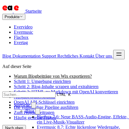
Startseite
Produkte
Evervideo
Evermusic
Flacbox
Evertag
Blog
Dokumentation
Support
Rechtliches
Kontakt
Über uns
Auf dieser Seite
Warum Blogbeiträge von Wix exportieren?
Schritt 1: Umgebung einrichten
Schritt 2: Blog-Inhalte scrapen und extrahieren
Schritt 3: HTML zu Markdown mit OpenAI konvertieren
CTRL K
Ausgabeordnerstruktur
OpenAI API-Schlüssel einrichten
Startseite
Die vollständige Pipeline ausführen
Blog
Zum Projekt beitragen
Flacbox 7.6: Neue BASS-Audio-Engine, Effekte,
Häufig gestellte Fragen
ein Live-Musik-Visualizer
Evermusic 8.7: Echte lückenlose Wiedergabe,
Nach oben