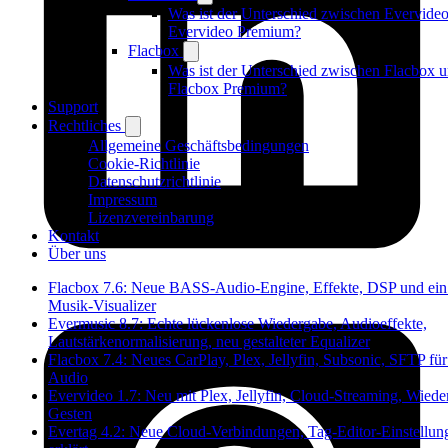
Was ist der Unterschied zwischen Evervide
Evervideo Premium?
Flacbox
Was ist der Unterschied zwischen Flacbox 
Flacbox Premium?
Support
Rechtliches
Allgemeine Geschäftsbedingungen
Cookie-Richtlinie
Datenschutzrichtlinie
Impressum
Lizenzvereinbarung
Kontakt
Über uns
Flacbox 7.6: Neue BASS-Audio-Engine, Effekte, DSP und ein
Musik-Visualizer
Evermusic 8.7: Echte lückenlose Wiedergabe, Audioeffekte,
Lautstärkenormalisierung, neu gestalteter Equalizer
Flacbox 7.4: Neues CarPlay, Plex, Jellyfin, Subsonic, SFTP fü
Audio
Evervideo 1.7: Neu mit Plex, Jellyfin, Cloud-Streaming, Wiede
Gesten
Evertag 4.2: Neue Cloud-Verbindungen, Tag-Editor-Einstellun