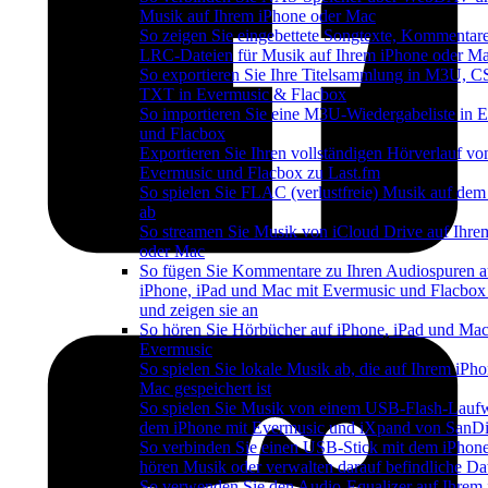
Musik auf Ihrem iPhone oder Mac
So zeigen Sie eingebettete Songtexte, Kommentar
LRC-Dateien für Musik auf Ihrem iPhone oder M
So exportieren Sie Ihre Titelsammlung in M3U, 
TXT in Evermusic & Flacbox
So importieren Sie eine M3U-Wiedergabeliste in 
und Flacbox
Exportieren Sie Ihren vollständigen Hörverlauf vo
Evermusic und Flacbox zu Last.fm
So spielen Sie FLAC (verlustfreie) Musik auf dem
ab
So streamen Sie Musik von iCloud Drive auf Ihre
oder Mac
So fügen Sie Kommentare zu Ihren Audiospuren a
iPhone, iPad und Mac mit Evermusic und Flacbox
und zeigen sie an
So hören Sie Hörbücher auf iPhone, iPad und Mac
Evermusic
So spielen Sie lokale Musik ab, die auf Ihrem iPh
Mac gespeichert ist
So spielen Sie Musik von einem USB-Flash-Lauf
dem iPhone mit Evermusic und iXpand von SanDi
So verbinden Sie einen USB-Stick mit dem iPhon
hören Musik oder verwalten darauf befindliche Da
So verwenden Sie den Audio-Equalizer auf Ihrem 