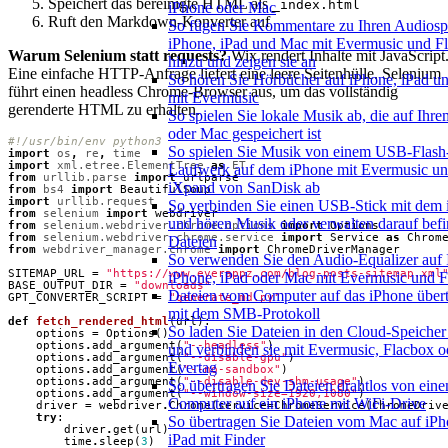
Speichert das bereinigte HTML als
_index.html
iPhone oder Mac
Ruft den Markdown-Konverter auf
So fügen Sie Kommentare zu Ihren Audiosp
iPhone, iPad und Mac mit Evermusic und F
Warum Selenium statt requests?
Wix rendert Inhalte mit JavaScript
hinzu und zeigen sie an
Eine einfache HTTP-Anfrage liefert eine leere Seitenhülle. Selenium
So hören Sie Hörbücher auf iPhone, iPad 
führt einen headless Chrome-Browser aus, um das vollständig
mit Evermusic
gerenderte HTML zu erhalten.
So spielen Sie lokale Musik ab, die auf Ihr
oder Mac gespeichert ist
#!/usr/bin/env python3
So spielen Sie Musik von einem USB-Flash
import
os
,
re
,
time
import
xml.etree.ElementTree
as
ET
Laufwerk auf dem iPhone mit Evermusic u
from
urllib.parse
import
urlparse
iXpand von SanDisk ab
from
bs4
import
BeautifulSoup
import
urllib.request
So verbinden Sie einen USB-Stick mit dem
from
selenium
import
webdriver
und hören Musik oder verwalten darauf befi
from
selenium.webdriver.chrome.options
import
Options
from
selenium.webdriver.chrome.service
import
Service
as
Chrom
Dateien
from
webdriver_manager.chrome
import
ChromeDriverManager
So verwenden Sie den Audio-Equalizer auf
SITEMAP_URL
=
"https://www.everappz.com/blog-posts-sitemap.xml
iPhone, iPad oder Mac mit Evermusic und 
BASE_OUTPUT_DIR
=
"downloads"
Dateien vom Computer auf das iPhone über
GPT_CONVERTER_SCRIPT
=
"generate_md.py"
mit dem SMB-Protokoll
def
fetch_rendered_html
(
url
):
So laden Sie Dateien in den Cloud-Speicher
options
=
Options
()
options
.
add_argument
(
"--headless"
)
und verbinden sie mit Evermusic, Flacbox o
options
.
add_argument
(
"--disable-gpu"
)
Evertag
options
.
add_argument
(
"--no-sandbox"
)
options
.
add_argument
(
"--disable-dev-shm-usage"
)
So übertragen Sie Dateien drahtlos von ein
options
.
add_argument
(
"--window-size=1920,1080"
)
Computer auf ein iPhone mit WiFi-Drive
driver
=
webdriver
.
Chrome
(
service
=
ChromeService
(
ChromeDriv
try
:
So übertragen Sie Dateien vom Mac auf iPh
driver
.
get
(
url
)
iPad mit Finder
time
.
sleep
(
3
)