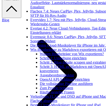
Audioeffekte, Lautstärkenormalisierung, neu gestal
Equalizer
Flacbox 7.4: Neues CarPlay, Plex, Jellyfin, Subson
SFTP für Hi-Res-Audio
Evervideo 1.7: Neu mit Plex, Jellyfin, Cloud-Stre
Blog
Wiedergabe-Gesten
Evertag 4.2: Neue Cloud-Verbindungen, Tag-Edito
Einstellungen erklärt
Evermusic 8.6: Neues CarPlay, Plex, Jellyfin, SFT
Songtext-Widget
Die besten Cloud-Musikplayer für iPhone im Jahr
Wix-Blogbeiträge zu Markdown exportieren mit 
Warum Blogbeiträge von Wix exportieren?
Schritt 1: Umgebung einrichten
Schritt 2: Blog-Inhalte scrapen und extrahie
Schritt 3: HTML zu Markdown mit OpenAI
konvertieren
Ausgabeordnerstruktur
OpenAI API-Schlüssel einrichten
Die vollständige Pipeline ausführen
Zum Projekt beitragen
Häufig gestellte Fragen
Verlustfreies FLAC und DSD auf iPhone und Mac
Flacbox abspielen
Bester Cloud-Musikplayer für iPhone und iPad