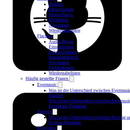
Dateien
Einstellungen
Media Player
Mediathek
Navigation
Wiedergabelisten
Flacbox
Audio-Player
Einstellungen
Lokale Dateien
Musikbibliothek
Navigation
Verbindungen
Wiedergabelisten
Häufig gestellte Fragen
Evermusic
Was ist der Unterschied zwischen Evermusi
Flacbox
Was ist der Unterschied zwischen Evermusi
Evermusic Premium
Evertag
Was ist der Unterschied zwischen Evertag u
Evertag Premium
Evervideo