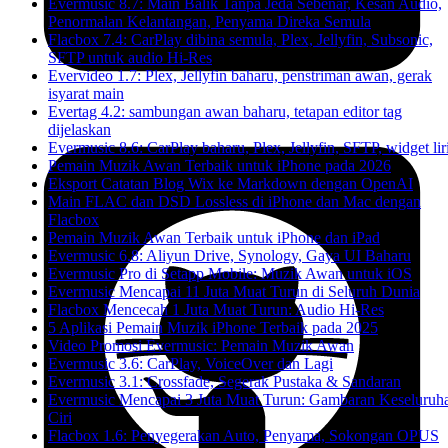
Evermusic 8.7: Main Balik Tanpa Jeda Sebenar, Kesan Audio,
Penormalan Kelantangan, Penyama Direka Semula
Flacbox 7.4: CarPlay dibina semula, Plex, Jellyfin, Subsonic,
SFTP untuk audio Hi-Res
Evervideo 1.7: Plex, Jellyfin baharu, penstriman awan, gerak
isyarat main
Evertag 4.2: sambungan awan baharu, tetapan editor tag
dijelaskan
Evermusic 8.6: CarPlay baharu, Plex, Jellyfin, SFTP, widget lir
Pemain Muzik Awan Terbaik untuk iPhone pada 2026
Eksport Catatan Blog Wix ke Markdown dengan OpenAI
Main FLAC dan DSD Lossless di iPhone dan Mac dengan
Flacbox
Pemain Muzik Awan Terbaik untuk iPhone dan iPad
Evermusic 6.8: Aliyun Drive, Synology, Gaya UI Baharu
Evermusic Pro di Setapp Mobile: Muzik Awan untuk iOS
Evermusic Mencapai 11 Juta Muat Turun di Seluruh Dunia
Flacbox Mencecah 1 Juta Muat Turun: Audio Hi-Res
5 Aplikasi Pemain Muzik iPhone Terbaik pada 2025
Video Promosi Evermusic: Pemain Muzik Awan
Evermusic 3.6: CarPlay, VoiceOver dan Lagi
Evermusic 3.1: Crossfade, Segerak Pustaka & Sandaran
Evermusic Mencapai 3 Juta Muat Turun: Gambaran Keseluruh
Ciri
Flacbox 1.6: Penyegerakan Auto, Penyama, Sokongan OPUS