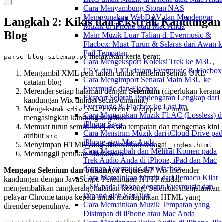
Cara Menyambung Storan NAS
Menggunakan WebDAV dan Mendengar
Langkah 2: Kikis dan Ekstrak Kandungan
Muzik di iPhone atau Mac Anda
Blog
Main Muzik Luar Talian di Evermusic &
Flacbox: Muat Turun & Selaras dari Awan 
Fail Tempatan
melakukan kerja berat:
parse_blog_sitemap.py
Cara Mengeksport Koleksi Trek ke M3U,
CSV dan TXT dalam Evermusic & Flacbox
Mengambil XML peta laman untuk menemui semua URL
Cara Mengimport Senarai Main M3U ke
catatan blog
Evermusic dan Flacbox
Merender setiap halaman dengan
Selenium
(diperlukan kerana
Eksport Sejarah Pendengaran Lengkap dari
kandungan Wix dimuat secara dinamik)
Evermusic & Flacbox ke Last.fm
Mengekstrak
untuk
<div id="content-wrapper">
Cara Memainkan Muzik FLAC (Lossless) d
mengasingkan kandungan artikel
iPhone Saya
Memuat turun semua imej secara tempatan dan mengemas kini
Cara Menstrim Muzik dari iCloud Drive pa
atribut
src
iPhone atau Mac Anda
Menyimpan HTML yang dibersihkan sebagai
_index.html
Cara Menambah dan Melihat Komen pada
Memanggil penukar Markdown
Trek Audio Anda di iPhone, iPad dan Mac
dengan Evermusic dan Flacbox
Mengapa Selenium dan bukannya requests?
Wix merender
Cara Memainkan Muzik dari Pemacu Kilat
kandungan dengan JavaScript. Permintaan HTTP mudah
USB pada iPhone dengan Evermusic dan
mengembalikan cangkerang halaman kosong. Selenium menjalankan
iXpand oleh SanDisk
pelayar Chrome tanpa kepala untuk mendapatkan HTML yang
Cara Memainkan Muzik Tempatan yang
dirender sepenuhnya.
Disimpan di iPhone atau Mac Anda
#!/usr/bin/env python3