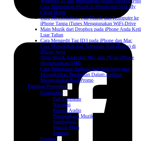
Windows 10 dan Memainkan Muzik Anda di iPho
Cara Memainkan Muzik di iPhone dari WD My
Cloud Home
Cara Memindahkan Fail Muzik dari Komputer ke
iPhone Tanpa iTunes Menggunakan WiFi-Drive
Main Muzik dari Dropbox pada iPhone Anda Keti
Luar Talian
Cara Mengedit Tag ID3 pada iPhone dan Mac
Cara Memainkan Fail Tempatan (Fail iTunes) di
iPhone Saya
Strim Muzik Anda dari Mac atau PC ke iPhone
Menggunakan SMB
Cara Memasang Aplikasi dari App Store atau
Mengaktifkan Pembelian Dalam Aplikasi
Menggunakan Kod Promo
Panduan Pengguna
Evermusic
Fail Tempatan
Navigasi
Pemain Audio
Perpustakaan Muzik
Sambungan
Senarai Main
Tetapan
Evertag