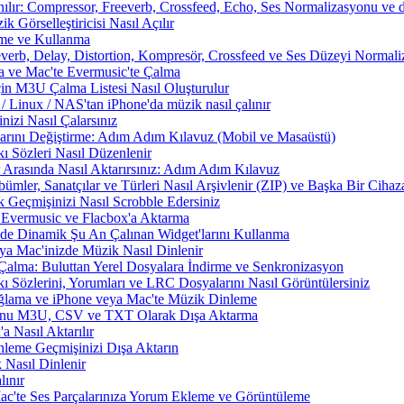
nılır: Compressor, Freeverb, Crossfeed, Echo, Ses Normalizasyonu ve d
 Görselleştiricisi Nasıl Açılır
rme ve Kullanma
everb, Delay, Distortion, Kompresör, Crossfeed ve Ses Düzeyi Normal
a ve Mac'te Evermusic'te Çalma
çin M3U Çalma Listesi Nasıl Oluşturulur
Linux / NAS'tan iPhone'da müzik nasıl çalınır
izi Nasıl Çalarsınız
larını Değiştirme: Adım Adım Kılavuz (Mobil ve Masaüstü)
ı Sözleri Nasıl Düzenlenir
 Arasında Nasıl Aktarırsınız: Adım Adım Kılavuz
ümler, Sanatçılar ve Türleri Nasıl Arşivlenir (ZIP) ve Başka Bir Cihaza
 Geçmişinizi Nasıl Scrobble Edersiniz
Evermusic ve Flacbox'a Aktarma
zde Dinamik Şu An Çalınan Widget'larını Kullanma
a Mac'inizde Müzik Nasıl Dinlenir
Çalma: Buluttan Yerel Dosyalara İndirme ve Senkronizasyon
 Sözlerini, Yorumları ve LRC Dosyalarını Nasıl Görüntülersiniz
ama ve iPhone veya Mac'te Müzik Dinleme
nunu M3U, CSV ve TXT Olarak Dışa Aktarma
 Nasıl Aktarılır
nleme Geçmişinizi Dışa Aktarın
 Nasıl Dinlenir
ınır
Mac'te Ses Parçalarınıza Yorum Ekleme ve Görüntüleme