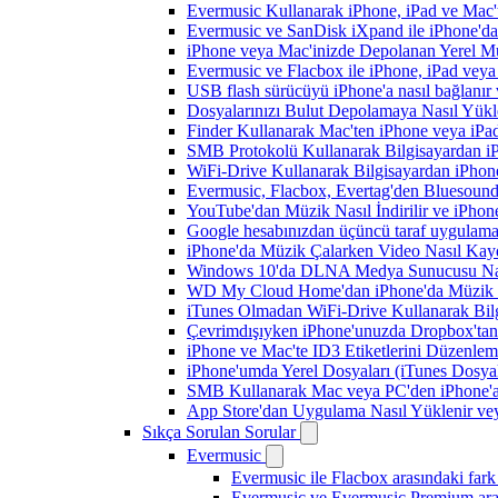
Evermusic Kullanarak iPhone, iPad ve Mac'
Evermusic ve SanDisk iXpand ile iPhone'd
iPhone veya Mac'inizde Depolanan Yerel Mu
Evermusic ve Flacbox ile iPhone, iPad veya 
USB flash sürücüyü iPhone'a nasıl bağlanır v
Dosyalarınızı Bulut Depolamaya Nasıl Yükle
Finder Kullanarak Mac'ten iPhone veya iPa
SMB Protokolü Kullanarak Bilgisayardan i
WiFi-Drive Kullanarak Bilgisayardan iPhone
Evermusic, Flacbox, Evertag'den Bluesound 
YouTube'dan Müzik Nasıl İndirilir ve iPhon
Google hesabınızdan üçüncü taraf uygulamanı
iPhone'da Müzik Çalarken Video Nasıl Kayd
Windows 10'da DLNA Medya Sunucusu Nasıl E
WD My Cloud Home'dan iPhone'da Müzik N
iTunes Olmadan WiFi-Drive Kullanarak Bilgi
Çevrimdışıyken iPhone'unuzda Dropbox'tan
iPhone ve Mac'te ID3 Etiketlerini Düzenle
iPhone'umda Yerel Dosyaları (iTunes Dosyal
SMB Kullanarak Mac veya PC'den iPhone'a
App Store'dan Uygulama Nasıl Yüklenir vey
Sıkça Sorulan Sorular
Evermusic
Evermusic ile Flacbox arasındaki fark
Evermusic ve Evermusic Premium aras