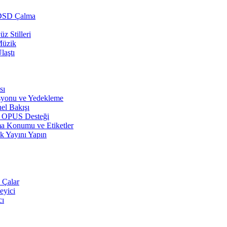
 DSD Çalma
z Stilleri
Müzik
laştı
sı
syonu ve Yedekleme
el Bakışı
r, OPUS Desteği
a Konumu ve Etiketler
k Yayını Yapın
 Çalar
eyici
cı