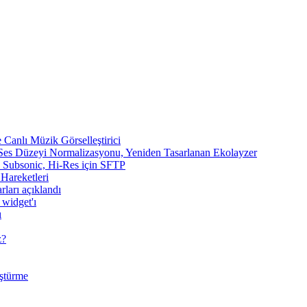
Canlı Müzik Görselleştirici
 Ses Düzeyi Normalizasyonu, Yeniden Tasarlanan Ekolayzer
n, Subsonic, Hi-Res için SFTP
 Hareketleri
rları açıklandı
 widget'ı
ı
z?
ştürme