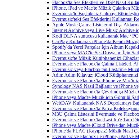
Flacbox'ta Ses Efektleri ve DSP Nasıl Kulla
iPhone, iPad ve Mac'te Müzik Çalarken Müzik
Evermusic'te Boşluksuz Çalmayı Etkinleşti
Evermusic'teki Ses Efektlerini Kullanma: R
Apple Music Çalma Listelerini Dışa Aktarm
Internet Archive veya Live Music Archive i
Kodi DLNA sunucusu kullanarak Mac / PC / 
CarPlay Kullanarak iPhone'da Kendi Müziğin
Spotify'da Yerel Parçalar İçin Albüm Kapak
iPhone veya MAC'te Ses Dosyaları İçin Şark
Evermusic'te Müzik Kütüphanenizi Cihazlar
Evermusic ve Flacbox'ta Çalma Listeleri, Alb
Evermusic veya Flacbox'tan Last.fm'e Müzik
Adım Adım Kılavuz: iCloud Kütüphanenizi 
Evermusic ve Flacbox'ta iPhone ve Mac'ini
Synology NAS Nasıl Bağlanır ve iPhone vey
Evermusic ve Flacbox'ta Çevrimdışı Müzik 
iPhone veya Mac'te Müzik için Gömülü Şarkı
WebDAV Kullanarak NAS Depolamayı Bağl
Evermusic ve Flacbox'ta Parça Koleksiyo
M3U Çalma Listesini Evermusic ve Flacbox'a
Evermusic ve Flacbox'tan Last.fm'e Tam Di
iPhone veya Mac'te iCloud Drive'dan Müzik
iPhone'da FLAC (Kayıpsız) Müzik Nasıl Çal
Evermusic ve Flacbox ile iPhone, iPad ve 