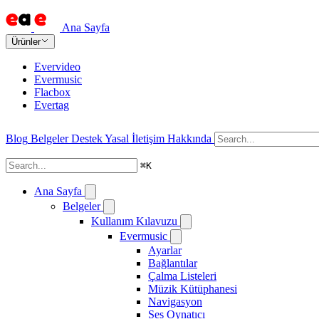
Ana Sayfa
Ürünler
Evervideo
Evermusic
Flacbox
Evertag
Blog
Belgeler
Destek
Yasal
İletişim
Hakkında
⌘
K
Ana Sayfa
Belgeler
Kullanım Kılavuzu
Evermusic
Ayarlar
Bağlantılar
Çalma Listeleri
Müzik Kütüphanesi
Navigasyon
Ses Oynatıcı