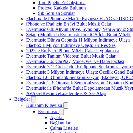
Tam Pipeline’ı Çalıştırma
Projeye Katkıda Bulunun
Sık Sorulan Sorular
Flacbox ile iPhone ve Mac'te Kayıpsız FLAC ve DSD 
iPhone ve iPad için En İyi Bulut Müzik Çalar
Evermusic 6.8: Aliyun Drive, Synology, Yeni Arayüz Stil
Setapp Mobile'da Evermusic Pro: iOS İçin Bulut Müzik
Evermusic Dünya Çapında 11 Milyon İndirmeye Ulaştı
Flacbox 1 Milyon İndirmeye Ulaştı: Hi-Res Ses
2025'te En İyi 5 iPhone Müzik Çalar Uygulaması
Evermusic Tanıtım Videosu: Bulut Müzik Çalar
Evermusic 3.6: CarPlay, VoiceOver ve Daha Fazlası
Evermusic 3.1: Crossfade, Kütüphane Senkronizasyonu
Evermusic 3 Milyon İndirmeye Ulaştı: Özellik Genel Bak
Flacbox 1.6: Otomatik Senkronizasyon, Ekolayzır, OPU
Evermusic 2.3: Otomatik Senkronizasyon, Oynatma Kon
Evermusic ile iPhone'da Bulut Depolamadan Müzik Yayı
AVAssetResourceLoader ile iOS Ses Akışı
Belgeler
Kullanım Kılavuzu
Evermusic
Ayarlar
Bağlantılar
Çalma Listeleri