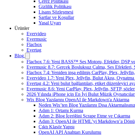
Çerez Politikası
Gizlilik Politikası
Lisans Sözleşmesi
Şartlar ve Koşullar
Yasal Uyarı
Ürünler
Evervideo
Evermusic
Flacbox
Evertag
Blog
Flacbox 7.6: Yeni BASS™ Ses Motoru, Efektler, DSP ve 
Evermusic 8.7: Gerçek Boşluksuz Çalma, Ses Efektleri,
Flacbox 7.4: Yeniden inşa edilmiş CarPlay, Plex, Jellyfi
Evervideo 1.7: Yeni Plex, Jellyfin, Bulut Akışı, Oynatma
Evertag 4.2: Yeni bulut bağlantıları, etiket düzenleyici aya
Evermusic 8.6: Yeni CarPlay, Plex, Jellyfin, SFTP, sözler
2026 Yılında iPhone için En İyi Bulut Müzik Oynatıcılar
Wix Blog Yazılarını OpenAI ile Markdown'a Aktarma
Neden Wix’ten Blog Yazılarını Dışa Aktarmalısını
Adım 1: Ortamı Kurma
Adım 2: Blog İçeriğini Scrape Etme ve Çıkarma
Adım 3: OpenAI ile HTML’yi Markdown’a Dönü
Çıktı Klasör Yapısı
OpenAI API Anahtarı Kurulumu