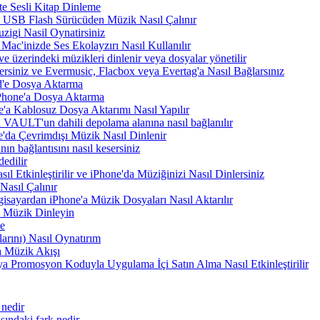
te Sesli Kitap Dinleme
a USB Flash Sürücüden Müzik Nasıl Çalınır
zigi Nasil Oynatirsiniz
Mac'inizde Ses Ekolayzırı Nasıl Kullanılır
e üzerindeki müzikleri dinlenir veya dosyalar yönetilir
rsiniz ve Evermusic, Flacbox veya Evertag'a Nasıl Bağlarsınız
d'e Dosya Aktarma
Phone'a Dosya Aktarma
'a Kablosuz Dosya Aktarımı Nasıl Yapılır
VAULT'un dahili depolama alanına nasıl bağlanılır
e'da Çevrimdışı Müzik Nasıl Dinlenir
n bağlantısını nasıl kesersiniz
edilir
tkinleştirilir ve iPhone'da Müziğinizi Nasıl Dinlersiniz
asıl Çalınır
sayardan iPhone'a Müzik Dosyaları Nasıl Aktarılır
 Müzik Dinleyin
me
arını) Nasıl Oynatırım
 Müzik Akışı
a Promosyon Koduyla Uygulama İçi Satın Alma Nasıl Etkinleştirilir
 nedir
ındaki fark nedir