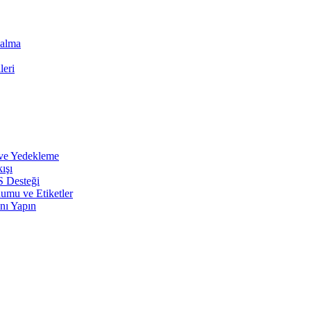
Çalma
leri
 ve Yedekleme
ışı
S Desteği
umu ve Etiketler
nı Yapın