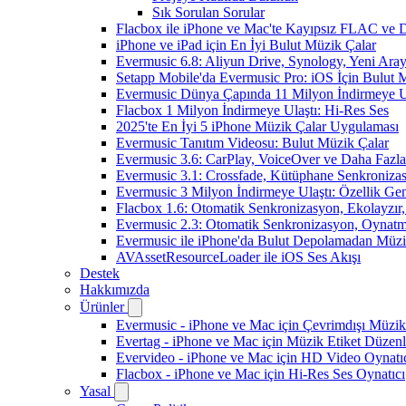
Sık Sorulan Sorular
Flacbox ile iPhone ve Mac'te Kayıpsız FLAC ve
iPhone ve iPad için En İyi Bulut Müzik Çalar
Evermusic 6.8: Aliyun Drive, Synology, Yeni Arayü
Setapp Mobile'da Evermusic Pro: iOS İçin Bulut 
Evermusic Dünya Çapında 11 Milyon İndirmeye U
Flacbox 1 Milyon İndirmeye Ulaştı: Hi-Res Ses
2025'te En İyi 5 iPhone Müzik Çalar Uygulaması
Evermusic Tanıtım Videosu: Bulut Müzik Çalar
Evermusic 3.6: CarPlay, VoiceOver ve Daha Fazla
Evermusic 3.1: Crossfade, Kütüphane Senkroniza
Evermusic 3 Milyon İndirmeye Ulaştı: Özellik Gen
Flacbox 1.6: Otomatik Senkronizasyon, Ekolayzı
Evermusic 2.3: Otomatik Senkronizasyon, Oynatm
Evermusic ile iPhone'da Bulut Depolamadan Müzi
AVAssetResourceLoader ile iOS Ses Akışı
Destek
Hakkımızda
Ürünler
Evermusic - iPhone ve Mac için Çevrimdışı Müzik
Evertag - iPhone ve Mac için Müzik Etiket Düzenl
Evervideo - iPhone ve Mac için HD Video Oynatı
Flacbox - iPhone ve Mac için Hi-Res Ses Oynatıcı
Yasal