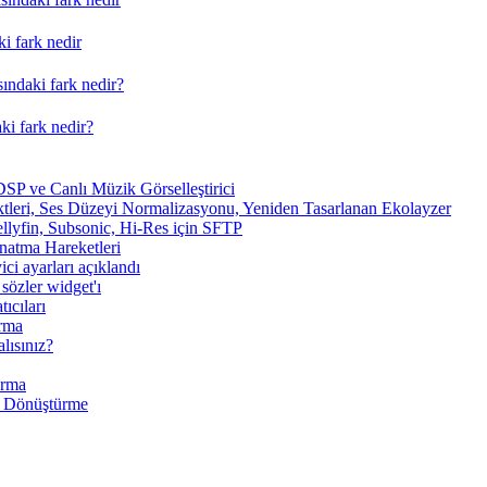
i fark nedir
ındaki fark nedir?
ki fark nedir?
SP ve Canlı Müzik Görselleştirici
tleri, Ses Düzeyi Normalizasyonu, Yeniden Tasarlanan Ekolayzer
ellyfin, Subsonic, Hi-Res için SFTP
ynatma Hareketleri
ici ayarları açıklandı
sözler widget'ı
ıcıları
arma
lısınız?
arma
 Dönüştürme