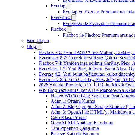
Evertag
Evertag ve Evertag Premium arasındak
Evervideo
Evervideo ile Evervideo Premium aras
Flacbox
Flacbox ile Flacbox Premium arasında
Bize Ulaşın
Blog
Flacbox 7.6: Yeni BASS™ Ses Motoru, Efektler, D
Evermusic 8.7: Gerçek Boşluksuz Çalma, Ses Efek
Flacbox 7.4: Yeniden inşa edilmiş CarPlay, Plex, J
Evervideo 1.7: Yeni Plex, Jellyfin, Bulut Akışı, O
Evertag 4.2: Yeni bulut bağlantıları, etiket düzenley
Evermusic 8.6: Yeni CarPlay, Plex, Jellyfin, SFTP, 
2026 Yılında iPhone için En İyi Bulut Müzik Oynat
Wix Blog Yazılarını OpenAI ile Markdown'a Akt
Neden Wix’ten Blog Yazılarını Dışa Aktarma
Adım 1: Ortamı Kurma
Adım 2: Blog İçeriğini Scrape Etme ve Çık
Adım 3: OpenAI ile HTML’yi Markdown’a
Çıktı Klasör Yapısı
OpenAI API Anahtarı Kurulumu
Tam Pipeline’ı Çalıştırma
Projeye Katkıda Bulunun