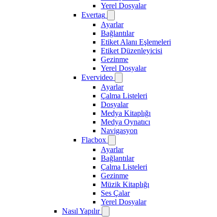
Yerel Dosyalar
Evertag
Ayarlar
Bağlantılar
Etiket Alanı Eşlemeleri
Etiket Düzenleyicisi
Gezinme
Yerel Dosyalar
Evervideo
Ayarlar
Çalma Listeleri
Dosyalar
Medya Kitaplığı
Medya Oynatıcı
Navigasyon
Flacbox
Ayarlar
Bağlantılar
Çalma Listeleri
Gezinme
Müzik Kitaplığı
Ses Çalar
Yerel Dosyalar
Nasıl Yapılır