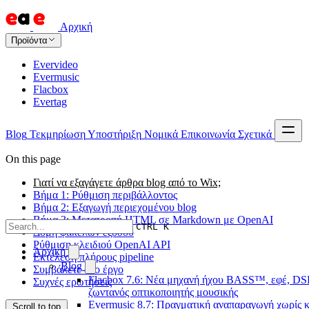
Αρχική
Προϊόντα
Evervideo
Evermusic
Flacbox
Evertag
Blog
Τεκμηρίωση
Υποστήριξη
Νομικά
Επικοινωνία
Σχετικά
On this page
Γιατί να εξαγάγετε άρθρα blog από το Wix;
Βήμα 1: Ρύθμιση περιβάλλοντος
Βήμα 2: Εξαγωγή περιεχομένου blog
Βήμα 3: Μετατροπή HTML σε Markdown με OpenAI
CTRL K
Δομή φακέλων εξόδου
Ρύθμιση κλειδιού OpenAI API
Αρχική
Εκτέλεση πλήρους pipeline
Blog
Συμβάλετε στο έργο
Flacbox 7.6: Νέα μηχανή ήχου BASS™, εφέ, DSP
Συχνές ερωτήσεις
ζωντανός οπτικοποιητής μουσικής
Evermusic 8.7: Πραγματική αναπαραγωγή χωρίς κ
Scroll to top