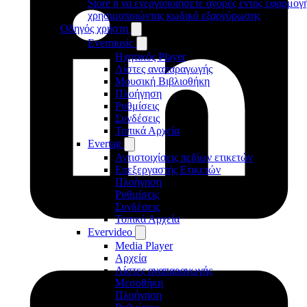
Store ή να ενεργοποιήσετε αγορές εντός εφαρμογ
χρησιμοποιώντας κωδικό εξαργύρωσης
Οδηγός χρήστη
Evermusic
Ηχητικός Player
Λίστες αναπαραγωγής
Μουσική Βιβλιοθήκη
Πλοήγηση
Ρυθμίσεις
Συνδέσεις
Τοπικά Αρχεία
Evertag
Αντιστοιχίσεις πεδίων ετικετών
Επεξεργαστής Ετικετών
Πλοήγηση
Ρυθμίσεις
Συνδέσεις
Τοπικά Αρχεία
Evervideo
Media Player
Αρχεία
Λίστες αναπαραγωγής
Μεσοθήκη
Πλοήγηση