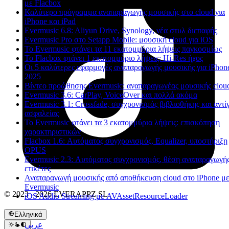
με Flacbox
Καλύτερο πρόγραμμα αναπαραγωγής μουσικής στο cloud για
iPhone και iPad
Evermusic 6.8: Aliyun Drive, Synology, νέα στυλ διεπαφής
Evermusic Pro στο Setapp Mobile: μουσική cloud για iOS
Το Evermusic φτάνει τα 11 εκατομμύρια λήψεις παγκοσμίως
Το Flacbox φτάνει 1 εκατομμύριο λήψεις: Hi-Res ήχος
Οι 5 καλύτερες εφαρμογές αναπαραγωγής μουσικής για iPhon
2025
Βίντεο προώθησης Evermusic: αναπαραγωγέας μουσικής clou
Evermusic 3.6: CarPlay, VoiceOver και πολλά ακόμα
Evermusic 3.1: Crossfade, συγχρονισμός βιβλιοθήκης και αντ
ασφαλείας
Το Evermusic φτάνει τα 3 εκατομμύρια λήψεις: επισκόπηση
χαρακτηριστικών
Flacbox 1.6: Αυτόματος συγχρονισμός, Equalizer, υποστήριξη
OPUS
Evermusic 2.3: Αυτόματος συγχρονισμός, θέση αναπαραγωγής
ετικέτες
Αναπαραγωγή μουσικής από αποθήκευση cloud στο iPhone με
Evermusic
© 2023 - 2026 EVERAPPZ SL
iOS Audio Streaming με AVAssetResourceLoader
Ελληνικά
عربي