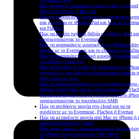
στο iPhone μου
Πώς να κάνετε streaming μουσικής από το iCloud
Drive στο iPhone ή Mac σας
Πώς να προσθέσετε και να δείτε σχόλια στα ηχητ
σας κομμάτια σε iPhone, iPad και Mac με Evermu
και Flacbox
Πώς να ακούτε ηχητικά βιβλία σε iPhone, iPad κα
χρησιμοποιώντας το Evermusic
Πώς να αναπαράγετε μουσική από USB flash driv
iPhone με το Evermusic και το iXpand της SanDi
Πώς να αναπαράγετε τοπική μουσική αποθηκευμ
στο iPhone ή Mac σας
Πώς να συνδέσετε ένα USB flash drive στο iPhon
να ακούσετε μουσική ή να διαχειριστείτε αρχεία 
βρίσκονται σε αυτό
Πώς να χρησιμοποιήσετε τον ισοσταθμιστή ήχου 
iPhone, iPad ή Mac σας με τα Evermusic και Flac
Μεταφορά αρχείων από τον υπολογιστή στο iPho
χρησιμοποιώντας το πρωτόκολλο SMB
Πώς να ανεβάσετε αρχεία στο cloud και να τα
συνδέσετε με το Evermusic, Flacbox ή Evertag
Πώς να μεταφέρετε αρχεία από Mac σε iPhone ή 
χρησιμοποιώντας το Finder
Πώς να μεταφέρετε αρχεία ασύρματα από υπολογ
σε iPhone χρησιμοποιώντας WiFi-Drive