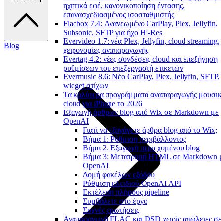
ηχητικά εφέ, κανονικοποίηση έντασης,
επανασχεδιασμένος ισοσταθμιστής
Flacbox 7.4: Ανανεωμένο CarPlay, Plex, Jellyfin,
Subsonic, SFTP για ήχο Hi-Res
Evervideo 1.7: νέα Plex, Jellyfin, cloud streaming,
Blog
χειρονομίες αναπαραγωγής
Evertag 4.2: νέες συνδέσεις cloud και επεξήγηση
ρυθμίσεων του επεξεργαστή ετικετών
Evermusic 8.6: Νέο CarPlay, Plex, Jellyfin, SFTP,
widget στίχων
Τα καλύτερα προγράμματα αναπαραγωγής μουσι
cloud για iPhone το 2026
Εξαγωγή άρθρων blog από Wix σε Markdown με
OpenAI
Γιατί να εξαγάγετε άρθρα blog από το Wix;
Βήμα 1: Ρύθμιση περιβάλλοντος
Βήμα 2: Εξαγωγή περιεχομένου blog
Βήμα 3: Μετατροπή HTML σε Markdown 
OpenAI
Δομή φακέλων εξόδου
Ρύθμιση κλειδιού OpenAI API
Εκτέλεση πλήρους pipeline
Συμβάλετε στο έργο
Συχνές ερωτήσεις
Αναπαραγωγή FLAC και DSD χωρίς απώλειες σ