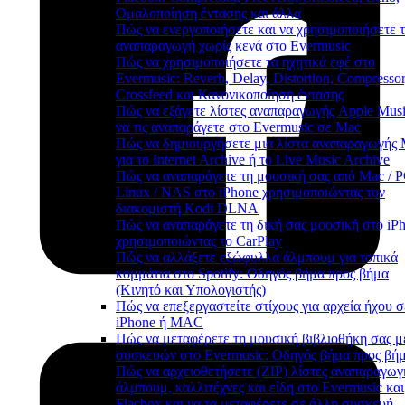
Ομαλοποίηση έντασης και άλλα
Πώς να ενεργοποιήσετε και να χρησιμοποιήσετε 
αναπαραγωγή χωρίς κενά στο Evermusic
Πώς να χρησιμοποιήσετε τα ηχητικά εφέ στο
Evermusic: Reverb, Delay, Distortion, Compressor
Crossfeed και Κανονικοποίηση έντασης
Πώς να εξάγετε λίστες αναπαραγωγής Apple Musi
να τις αναπαράγετε στο Evermusic σε Mac
Πώς να δημιουργήσετε μια λίστα αναπαραγωγής
για το Internet Archive ή το Live Music Archive
Πώς να αναπαράγετε τη μουσική σας από Mac / P
Linux / NAS στο iPhone χρησιμοποιώντας τον
διακομιστή Kodi DLNA
Πώς να αναπαράγετε τη δική σας μουσική στο iP
χρησιμοποιώντας το CarPlay
Πώς να αλλάξετε εξώφυλλα άλμπουμ για τοπικά
κομμάτια στο Spotify: Οδηγός βήμα προς βήμα
(Κινητό και Υπολογιστής)
Πώς να επεξεργαστείτε στίχους για αρχεία ήχου σ
iPhone ή MAC
Πώς να μεταφέρετε τη μουσική βιβλιοθήκη σας μ
συσκευών στο Evermusic: Οδηγός βήμα προς βή
Πώς να αρχειοθετήσετε (ZIP) λίστες αναπαραγωγ
άλμπουμ, καλλιτέχνες και είδη στο Evermusic και
Flacbox και να τα μεταφέρετε σε άλλη συσκευή