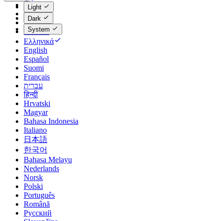
Català
Light
Čeština
Dark
Dansk
System
Deutsch
Ελληνικά
English
Español
Suomi
Français
עברית
हिन्दी
Hrvatski
Magyar
Bahasa Indonesia
Italiano
日本語
한국어
Bahasa Melayu
Nederlands
Norsk
Polski
Português
Română
Русский