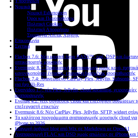
Υποστήριξη
Νομικά
Νομική Ειδοποίηση
Όροι και Προϋποθέσεις
Πολιτική Cookies
Πολιτική Απορρήτου
Συμφωνία Άδειας Χρήσης
Επικοινωνία
Σχετικά
Flacbox 7.6: Νέα μηχανή ήχου BASS™, εφέ, DSP και ζωνταν
οπτικοποιητής μουσικής
Evermusic 8.7: Πραγματική αναπαραγωγή χωρίς κενά, ηχητικά
κανονικοποίηση έντασης, επανασχεδιασμένος ισοσταθμιστής
Flacbox 7.4: Ανανεωμένο CarPlay, Plex, Jellyfin, Subsonic, S
για ήχο Hi-Res
Evervideo 1.7: νέα Plex, Jellyfin, cloud streaming, χειρονομίες
αναπαραγωγής
Evertag 4.2: νέες συνδέσεις cloud και επεξήγηση ρυθμίσεων 
επεξεργαστή ετικετών
Evermusic 8.6: Νέο CarPlay, Plex, Jellyfin, SFTP, widget στίχ
Τα καλύτερα προγράμματα αναπαραγωγής μουσικής cloud για
iPhone το 2026
Εξαγωγή άρθρων blog από Wix σε Markdown με OpenAI
Αναπαραγωγή FLAC και DSD χωρίς απώλειες σε iPhone και