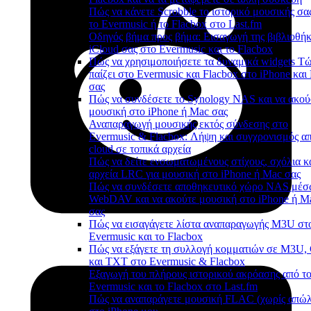
Πώς να κάνετε Scrobble το ιστορικό μουσικής σα
το Evermusic ή το Flacbox στο Last.fm
Οδηγός βήμα προς βήμα: Εισαγωγή της βιβλιοθή
iCloud σας στο Evermusic και το Flacbox
Πώς να χρησιμοποιήσετε τα δυναμικά widgets Τ
παίζει στο Evermusic και Flacbox στο iPhone και
σας
Πώς να συνδέσετε το Synology NAS και να ακού
μουσική στο iPhone ή Mac σας
Αναπαραγωγή μουσικής εκτός σύνδεσης στο
Evermusic & Flacbox: Λήψη και συγχρονισμός απ
cloud σε τοπικά αρχεία
Πώς να δείτε ενσωματωμένους στίχους, σχόλια κ
αρχεία LRC για μουσική στο iPhone ή Mac σας
Πώς να συνδέσετε αποθηκευτικό χώρο NAS μέ
WebDAV και να ακούτε μουσική στο iPhone ή M
σας
Πώς να εισαγάγετε λίστα αναπαραγωγής M3U στ
Evermusic και το Flacbox
Πώς να εξάγετε τη συλλογή κομματιών σε M3U
και TXT στο Evermusic & Flacbox
Εξαγωγή του πλήρους ιστορικού ακρόασης από τ
Evermusic και το Flacbox στο Last.fm
Πώς να αναπαράγετε μουσική FLAC (χωρίς απώλ