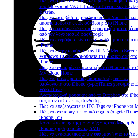
Πώς να συνδέσετε τον εσωτερικό αποθηκευτικό 
του Bluesound VAULT από το Evermusic, Flacbo
Evertag
Πώς να κατεβάσετε μουσική από το YouTube και
ακούτε μουσική εκτός σύνδεσης στο iPhone
Πώς να αποσυνδέσετε μια εφαρμογή τρίτου μέρο
από τον λογαριασμό σας Google
Πώς να εγγράψετε βίντεο ενώ παίζει μουσική στο
iPhone
Πώς να ενεργοποιήσετε τον DLNA Media Server
Windows 10 και να ακούσετε τη μουσική σας στο
iPhone
Πώς να αναπαράγετε μουσική στο iPhone από τ
My Cloud Home
Πώς να μεταφέρετε αρχεία μουσικής από τον
υπολογιστή στο iPhone χωρίς iTunes χρησιμοποι
WiFi-Drive
Αναπαραγωγή μουσικής από το Dropbox στο iPh
σας όταν είστε εκτός σύνδεσης
Πώς να επεξεργαστείτε ID3 Tags σε iPhone και 
Πώς να αναπαράγετε τοπικά αρχεία (αρχεία iTune
iPhone μου
Κάντε streaming της μουσικής σας από Mac ή PC
iPhone χρησιμοποιώντας SMB
Πώς να εγκαταστήσετε την εφαρμογή από το App