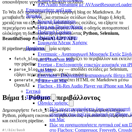
οποιονδήποτε γεννήτρια στατικών σελίδων.
iOS Audio Streaming με AVAssetResourceLoader
Επικοινωνήστε μαζί μας
Το Wix δεν προσφέρει εγγενή εξαγωγή blog σε Markdown. Αν
Νομικά
μεταβαίνετε σε γεννήτρια στατικών σελίδων όπως Hugo ή Jekyll,
Νομική Ειδοποίηση
χρειάζεται να εξαγάγετε τις αποδιδόμενες σελίδες, να εξάγετε το
Όροι και Προϋποθέσεις
περιεχόμενο και να το μετατρέψετε. Αυτός ο οδηγός αυτοματοποιεί
Πολιτική Cookies
ολόκληρη τη διαδικασία χρησιμοποιώντας
Python, Selenium,
Πολιτική Απορρήτου
BeautifulSoup
και
OpenAI GPT API
.
Συμφωνία Άδειας Χρήσης
Προϊόντα
Η pipeline χρησιμοποιεί τρία scripts:
Evermusic - Αναπαραγωγή Μουσικής Εκτός Σύνδ
— ρυθμίζει το περιβάλλον και εκτελε
fetch_blog_posts.sh
για iPhone και Mac
την pipeline
Evertag - Επεξεργαστής ετικετών μουσικής για i
— αποδίδει σελίδες με Selenium,
parse_blog_sitemap.py
και Mac
εξάγει περιεχόμενο, κατεβάζει εικόνες
Evervideo - Πρόγραμμα αναπαραγωγής βίντεο HD
— μετατρέπει HTML σε Markdown μέσω
generate_md.py
iPhone και Mac
OpenAI
Flacbox - Hi-Res Audio Player για iPhone και Ma
Σχετικά
Βήμα 1: Ρύθμιση περιβάλλοντος
Τεκμηρίωση
Οδηγίες χρήσης
Πώς να ενεργοποιήσετε έναν οπτικοποιητή
Δημιουργήστε
για τη διαχείριση ελέγχου
fetch_blog_posts.sh
μουσικής ενώ παίζετε μουσική σε iPhone, 
Python, ρύθμιση εικονικού περιβάλλοντος, εγκατάσταση εξαρτήσεω
και Mac
και εκτέλεση pipeline.
Πώς να χρησιμοποιήσετε ηχητικά εφέ και 
στο Flacbox: Compressor, Freeverb, Crossfe