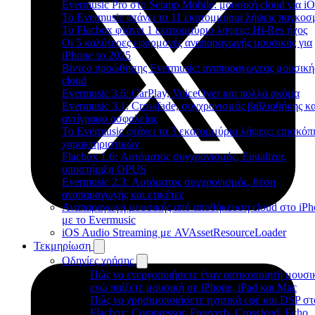
Evermusic Pro στο Setapp Mobile: μουσική cloud για i
Το Evermusic φτάνει τα 11 εκατομμύρια λήψεις παγκοσ
Το Flacbox φτάνει 1 εκατομμύριο λήψεις: Hi-Res ήχος
Οι 5 καλύτερες εφαρμογές αναπαραγωγής μουσικής για
iPhone το 2025
Βίντεο προώθησης Evermusic: αναπαραγωγέας μουσική
cloud
Evermusic 3.6: CarPlay, VoiceOver και πολλά ακόμα
Evermusic 3.1: Crossfade, συγχρονισμός βιβλιοθήκης κα
αντίγραφο ασφαλείας
Το Evermusic φτάνει τα 3 εκατομμύρια λήψεις: επισκό
χαρακτηριστικών
Flacbox 1.6: Αυτόματος συγχρονισμός, Equalizer,
υποστήριξη OPUS
Evermusic 2.3: Αυτόματος συγχρονισμός, θέση
αναπαραγωγής και ετικέτες
Αναπαραγωγή μουσικής από αποθήκευση cloud στο iPh
με το Evermusic
iOS Audio Streaming με AVAssetResourceLoader
Τεκμηρίωση
Οδηγίες χρήσης
Πώς να ενεργοποιήσετε έναν οπτικοποιητή μουσι
ενώ παίζετε μουσική σε iPhone, iPad και Mac
Πώς να χρησιμοποιήσετε ηχητικά εφέ και DSP στ
Flacbox: Compressor, Freeverb, Crossfeed, Echo,