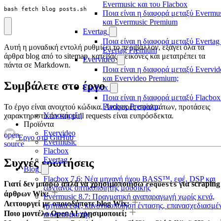
Evermusic και του Flacbox
bash fetch_blog_posts.sh
Ποια είναι η διαφορά μεταξύ Evermu
και Evermusic Premium
Evertag
Ποια είναι η διαφορά μεταξύ Evertag
Αυτή η μοναδική εντολή ρυθμίζει το περιβάλλον, εξάγει όλα τα
Evertag Premium
άρθρα blog από το sitemap, κατεβάζει εικόνες και μετατρέπει τα
Evervideo
πάντα σε Markdown.
Ποια είναι η διαφορά μεταξύ Evervid
και Evervideo Premium;
Συμβάλετε στο έργο
Flacbox
Ποια είναι η διαφορά μεταξύ Flacbox
Flacbox Premium;
Το έργο είναι ανοιχτού κώδικα. Αναφορές σφαλμάτων, προτάσεις
Υποστήριξη
χαρακτηριστικών και pull requests είναι ευπρόσδεκτα.
Προϊόντα
Evervideo
open
Έργο στο GitHub
Evermusic
source
Flacbox
Evertag
Συχνές ερωτήσεις
Blog
Flacbox 7.6: Νέα μηχανή ήχου BASS™, εφέ, DSP και
Γιατί δεν μπορώ απλά να χρησιμοποιήσω
για scraping
requests
ζωντανός οπτικοποιητής μουσικής
άρθρων Wix;
Evermusic 8.7: Πραγματική αναπαραγωγή χωρίς κενά,
Λειτουργεί με οποιοδήποτε blog Wix;
ηχητικά εφέ, κανονικοποίηση έντασης, επανασχεδιασμέ
Ποιο μοντέλο OpenAI χρησιμοποιεί;
ισοσταθμιστής