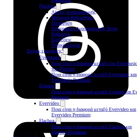
Ρυθμίσεις
Flacbox
Λίστες Αναπαραγωγής
Μουσική Βιβλιοθήκη
Πλοήγηση
Πρόγραμμα Αναπαραγωγής Ήχου
Ρυθμίσεις
Συνδέσεις
Τοπικά Αρχεία
Συχνές ερωτήσεις
Evermusic
Ποια είναι η διαφορά μεταξύ του Evermusic
του Flacbox
Ποια είναι η διαφορά μεταξύ Evermusic και
Evermusic Premium
Evertag
Ποια είναι η διαφορά μεταξύ Evertag και E
Premium
Evervideo
Ποια είναι η διαφορά μεταξύ Evervideo και
Evervideo Premium;
Flacbox
Ποια είναι η διαφορά μεταξύ Flacbox και
Flacbox Premium;