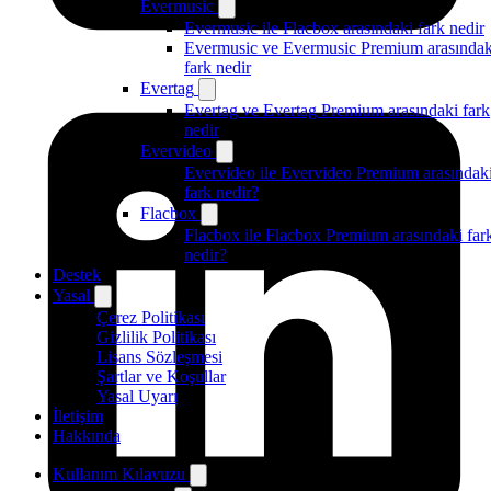
Evermusic
Evermusic ile Flacbox arasındaki fark nedir
Evermusic ve Evermusic Premium arasındak
fark nedir
Evertag
Evertag ve Evertag Premium arasındaki fark
nedir
Evervideo
Evervideo ile Evervideo Premium arasındak
fark nedir?
Flacbox
Flacbox ile Flacbox Premium arasındaki far
nedir?
Destek
Yasal
Çerez Politikası
Gizlilik Politikası
Lisans Sözleşmesi
Şartlar ve Koşullar
Yasal Uyarı
İletişim
Hakkında
Kullanım Kılavuzu