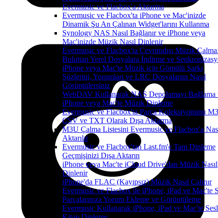
Evermusic ve Flacbox'a Aktarma
Evermusic ve Flacbox'ta iPhone ve Mac'inizde
Dinamik Şu An Çalınan Widget'larını Kullanma
Synology NAS Nasıl Bağlanır ve iPhone veya
Mac'inizde Müzik Nasıl Dinlenir
Evermusic ve Flacbox'ta Çevrimdışı Müzik Çalma
Buluttan Yerel Dosyalara İndirme ve Senkronizas
iPhone veya Mac'te Müzik için Gömülü Şarkı
Sözlerini, Yorumları ve LRC Dosyalarını Nasıl
Görüntülersiniz
WebDAV Kullanarak NAS Depolamayı Bağlama 
iPhone veya Mac'te Müzik Dinleme
Evermusic ve Flacbox'ta Parça Koleksiyonunu M
CSV ve TXT Olarak Dışa Aktarma
M3U Çalma Listesini Evermusic ve Flacbox'a Nas
Aktarılır
Evermusic ve Flacbox'tan Last.fm'e Tam Dinleme
Geçmişinizi Dışa Aktarın
iPhone veya Mac'te iCloud Drive'dan Müzik Nasıl
Dinlenir
iPhone'da FLAC (Kayıpsız) Müzik Nasıl Çalınır
Evermusic ve Flacbox ile iPhone, iPad ve Mac'te 
Parçalarınıza Yorum Ekleme ve Görüntüleme
Evermusic Kullanarak iPhone, iPad ve Mac'te Sesl
Kitap Dinleme