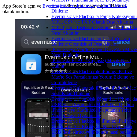
Bağlama ve iPhone veya Mac'te Müzik
App Store’u açın ve
Evermusic
adlı uygulamayı arayın. Ücretsiz
Dinleme
olarak indirin.
Evermusic ve Flacbox'ta Parça Koleksiyon
M3U, CSV ve TXT Olarak Dışa Aktarma
M3U Çalma Listesini Evermusic ve Flacbox
Nasıl Aktarılır
Evermusic ve Flacbox'tan Last.fm'e Tam
Dinleme Geçmişinizi Dışa Aktarın
iPhone veya Mac'te iCloud Drive'dan Müzi
Nasıl Dinlenir
iPhone'da FLAC (Kayıpsız) Müzik Nasıl
Çalınır
Evermusic ve Flacbox ile iPhone, iPad ve
Mac'te Ses Parçalarınıza Yorum Ekleme ve
Görüntüleme
Evermusic Kullanarak iPhone, iPad ve Mac'
Sesli Kitap Dinleme
Evermusic ve SanDisk iXpand ile iPhone'da
USB Flash Sürücüden Müzik Nasıl Çalınır
iPhone veya Mac'inizde Depolanan Yerel
Muzigi Nasil Oynatirsiniz
Evermusic ve Flacbox ile iPhone, iPad veya
Mac'inizde Ses Ekolayzırı Nasıl Kullanılır
USB flash sürücüyü iPhone'a nasıl bağlanır 