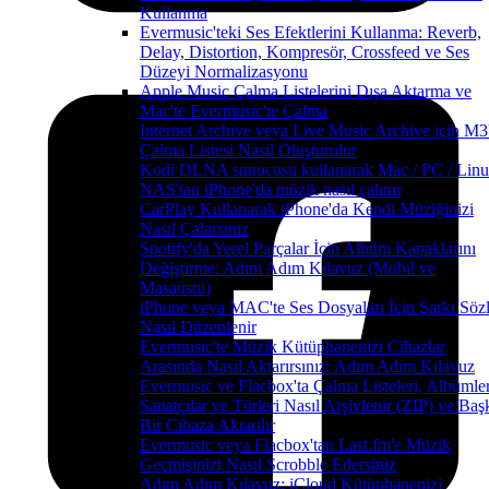
Kullanma
Evermusic'teki Ses Efektlerini Kullanma: Reverb,
Delay, Distortion, Kompresör, Crossfeed ve Ses
Düzeyi Normalizasyonu
Apple Music Çalma Listelerini Dışa Aktarma ve
Mac'te Evermusic'te Çalma
Internet Archive veya Live Music Archive için M
Çalma Listesi Nasıl Oluşturulur
Kodi DLNA sunucusu kullanarak Mac / PC / Linu
NAS'tan iPhone'da müzik nasıl çalınır
CarPlay Kullanarak iPhone'da Kendi Müziğinizi
Nasıl Çalarsınız
Spotify'da Yerel Parçalar İçin Albüm Kapaklarını
Değiştirme: Adım Adım Kılavuz (Mobil ve
Masaüstü)
iPhone veya MAC'te Ses Dosyaları İçin Şarkı Sözl
Nasıl Düzenlenir
Evermusic'te Müzik Kütüphanenizi Cihazlar
Arasında Nasıl Aktarırsınız: Adım Adım Kılavuz
Evermusic ve Flacbox'ta Çalma Listeleri, Albümler
Sanatçılar ve Türleri Nasıl Arşivlenir (ZIP) ve Baş
Bir Cihaza Aktarılır
Evermusic veya Flacbox'tan Last.fm'e Müzik
Geçmişinizi Nasıl Scrobble Edersiniz
Adım Adım Kılavuz: iCloud Kütüphanenizi