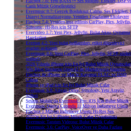
Flacbox 7.6: Yeni BASS™ Ses Motoru, Efektler, DSP v
Canlı Müzik Görselleştirici
Evermusic 8.7: Gerçek Boşluksuz Çalma, Ses Efektleri, 
Düzeyi Normalizasyonu, Yeniden Tasarlanan Ekolayzer
Flacbox 7.4: Yeniden inşa edilmiş CarPlay, Plex, Jellyfin,
Subsonic, Hi-Res için SFTP
Evervideo 1.7: Yeni Plex, Jellyfin, Bulut Akışı, Oynatma
Hareketleri
Evertag 4.2: Yeni bulut bağlantıları, etiket düzenleyici
ayarları açıklandı
Evermusic 8.6: Yeni CarPlay, Plex, Jellyfin, SFTP, sözler
widget'ı
2026 Yılında iPhone için En İyi Bulut Müzik Oynatıcılar
Wix Blog Yazılarını OpenAI ile Markdown'a Aktarma
Flacbox ile iPhone ve Mac'te Kayıpsız FLAC ve DSD
Çalma
iPhone ve iPad için En İyi Bulut Müzik Çalar
Evermusic 6.8: Aliyun Drive, Synology, Yeni Arayüz
Stilleri
Setapp Mobile'da Evermusic Pro: iOS İçin Bulut Müzik
Evermusic Dünya Çapında 11 Milyon İndirmeye Ulaştı
Flacbox 1 Milyon İndirmeye Ulaştı: Hi-Res Ses
2025'te En İyi 5 iPhone Müzik Çalar Uygulaması
Evermusic Tanıtım Videosu: Bulut Müzik Çalar
Evermusic 3.6: CarPlay, VoiceOver ve Daha Fazlası