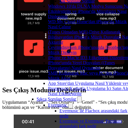
Sık Sorulan Sorular
Windows 10'da DLNA Medya Sunucusu Na
Etkinleştirilir ve iPhone'da Müziğinizi Nasıl
Dinlersiniz
WD My Cloud Home'dan iPhone'da Müzik
Nasıl Çalınır
iTunes Olmadan WiFi-Drive Kullanarak
Bilgisayardan iPhone'a Müzik Dosyaları Nas
Aktarılır
Çevrimdışıyken iPhone'unuzda Dropbox'tan
Müzik Dinleyin
iPhone ve Mac'te ID3 Etiketlerini Düzenle
iPhone'umda Yerel Dosyaları (iTunes
Dosyalarını) Nasıl Oynatırım
SMB Kullanarak Mac veya PC'den iPhone'
Müzik Akışı
App Store'dan Uygulama Nasıl Yüklenir ve
Promosyon Koduyla Uygulama İçi Satın A
Ses Çıkış Modunu Değiştirin
Nasıl Etkinleştirilir
Sıkça Sorulan Sorular
Uygulamanın “Ayarlar” - “Ses Oynatıcı” - “Genel” - “Ses çıkış modu
Evermusic
bölümünü açın ve “Karma mod” olarak değiştirin.
Evermusic ile Flacbox arasındaki fark
nedir
Evermusic ve Evermusic Premium
arasındaki fark nedir