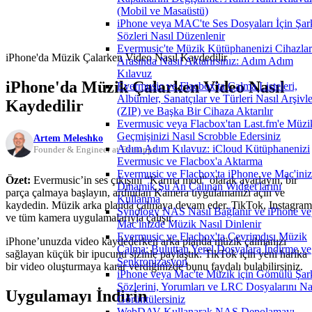
(Mobil ve Masaüstü)
iPhone veya MAC'te Ses Dosyaları İçin Şar
Sözleri Nasıl Düzenlenir
Evermusic'te Müzik Kütüphanenizi Cihazlar
iPhone'da Müzik Çalarken Video Nasıl Kaydedilir
Arasında Nasıl Aktarırsınız: Adım Adım
Kılavuz
iPhone'da Müzik Çalarken Video Nasıl
Evermusic ve Flacbox'ta Çalma Listeleri,
Albümler, Sanatçılar ve Türleri Nasıl Arşivle
Kaydedilir
(ZIP) ve Başka Bir Cihaza Aktarılır
Evermusic veya Flacbox'tan Last.fm'e Müzi
Geçmişinizi Nasıl Scrobble Edersiniz
Artem Meleshko
Adım Adım Kılavuz: iCloud Kütüphanenizi
Founder & Engineer at Everappz
Evermusic ve Flacbox'a Aktarma
Evermusic ve Flacbox'ta iPhone ve Mac'ini
Özet:
Evermusic’in ses çıkışını “Karma mod” olarak ayarlayın, bir
Dinamik Şu An Çalınan Widget'larını
parça çalmaya başlayın, ardından Kamera uygulamanızı açın ve
Kullanma
kaydedin. Müzik arka planda çalmaya devam eder. TikTok, Instagram
Synology NAS Nasıl Bağlanır ve iPhone ve
ve tüm kamera uygulamalarıyla çalışır.
Mac'inizde Müzik Nasıl Dinlenir
Evermusic ve Flacbox'ta Çevrimdışı Müzik
iPhone’unuzda video kaydederken arka planda müzik çalmanızı
Çalma: Buluttan Yerel Dosyalara İndirme ve
sağlayan küçük bir ipucunu sizinle paylaştık. TikTok için yeni harika
Senkronizasyon
bir video oluşturmaya karar verdiğinizde bunu faydalı bulabilirsiniz.
iPhone veya Mac'te Müzik için Gömülü Şar
Sözlerini, Yorumları ve LRC Dosyalarını Na
Uygulamayı İndirin
Görüntülersiniz
WebDAV Kullanarak NAS Depolamayı