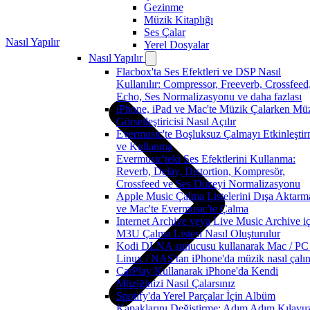
Gezinme
Müzik Kitaplığı
Ses Çalar
Nasıl Yapılır
Yerel Dosyalar
Nasıl Yapılır
Flacbox'ta Ses Efektleri ve DSP Nasıl
Kullanılır: Compressor, Freeverb, Crossfeed
Echo, Ses Normalizasyonu ve daha fazlası
iPhone, iPad ve Mac'te Müzik Çalarken Mü
Görselleştiricisi Nasıl Açılır
Evermusic'te Boşluksuz Çalmayı Etkinleşti
ve Kullanma
Evermusic'teki Ses Efektlerini Kullanma:
Reverb, Delay, Distortion, Kompresör,
Crossfeed ve Ses Düzeyi Normalizasyonu
Apple Music Çalma Listelerini Dışa Aktarm
ve Mac'te Evermusic'te Çalma
Internet Archive veya Live Music Archive iç
M3U Çalma Listesi Nasıl Oluşturulur
Kodi DLNA sunucusu kullanarak Mac / PC 
Linux / NAS'tan iPhone'da müzik nasıl çalın
CarPlay Kullanarak iPhone'da Kendi
Müziğinizi Nasıl Çalarsınız
Spotify'da Yerel Parçalar İçin Albüm
Kapaklarını Değiştirme: Adım Adım Kılavu