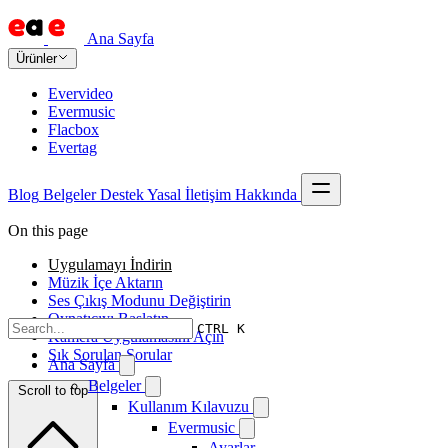
Ana Sayfa
Ürünler
Evervideo
Evermusic
Flacbox
Evertag
Blog
Belgeler
Destek
Yasal
İletişim
Hakkında
On this page
Uygulamayı İndirin
Müzik İçe Aktarın
Ses Çıkış Modunu Değiştirin
Oynatıcıyı Başlatın
CTRL K
Kamera Uygulamasını Açın
Sık Sorulan Sorular
Ana Sayfa
Belgeler
Scroll to top
Kullanım Kılavuzu
Evermusic
Ayarlar