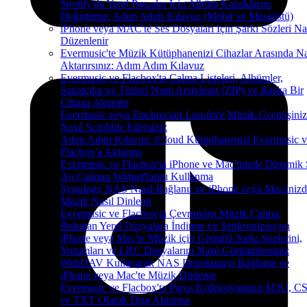
Spotify'da Yerel Parçalar İçin Albüm Kapaklarını
Değiştirme: Adım Adım Kılavuz (Mobil ve Masaüstü)
iPhone veya MAC'te Ses Dosyaları İçin Şarkı Sözleri Na
Düzenlenir
Evermusic'te Müzik Kütüphanenizi Cihazlar Arasında Na
Aktarırsınız: Adım Adım Kılavuz
Evermusic ve Flacbox'ta Çalma Listeleri, Albümler,
Sanatçılar ve Türleri Nasıl Arşivlenir (ZIP) ve Başka Bir
Cihaza Aktarılır
Evermusic veya Flacbox'tan Last.fm'e Müzik Geçmişiniz
Nasıl Scrobble Edersiniz
Adım Adım Kılavuz: iCloud Kütüphanenizi Evermusic v
Flacbox'a Aktarma
Evermusic ve Flacbox'ta iPhone ve Mac'inizde Dinamik
An Çalınan Widget'larını Kullanma
Synology NAS Nasıl Bağlanır ve iPhone veya Mac'iniz
Müzik Nasıl Dinlenir
Evermusic ve Flacbox'ta Çevrimdışı Müzik Çalma:
Buluttan Yerel Dosyalara İndirme ve Senkronizasyon
iPhone veya Mac'te Müzik için Gömülü Şarkı Sözlerini,
Yorumları ve LRC Dosyalarını Nasıl Görüntülersiniz
WebDAV Kullanarak NAS Depolamayı Bağlama ve
iPhone veya Mac'te Müzik Dinleme
Evermusic ve Flacbox'ta Parça Koleksiyonunu M3U, C
ve TXT Olarak Dışa Aktarma