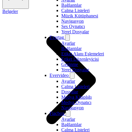
Bağlantılar
Çalma Listeleri
Belgeler
Müzik Kütüphanesi
Navigasyon
Ses Oynatıcı
Yerel Dosyalar
Evertag
Ayarlar
Bağlantılar
Etiket Alanı Eşlemeleri
Etiket Düzenleyicisi
Gezinme
Yerel Dosyalar
Evervideo
Ayarlar
Çalma Listeleri
Dosyalar
Medya Kitaplığı
Medya Oynatıcı
Navigasyon
Flacbox
Ayarlar
Bağlantılar
Çalma Listeleri