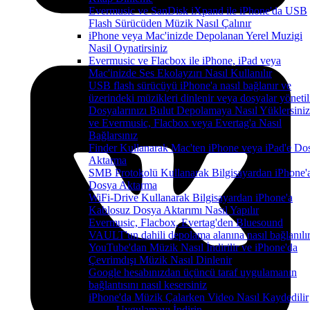
Evermusic ve SanDisk iXpand ile iPhone'da USB
Flash Sürücüden Müzik Nasıl Çalınır
iPhone veya Mac'inizde Depolanan Yerel Muzigi
Nasil Oynatirsiniz
Evermusic ve Flacbox ile iPhone, iPad veya
Mac'inizde Ses Ekolayzırı Nasıl Kullanılır
USB flash sürücüyü iPhone'a nasıl bağlanır ve
üzerindeki müzikleri dinlenir veya dosyalar yönetil
Dosyalarınızı Bulut Depolamaya Nasıl Yüklersiniz
ve Evermusic, Flacbox veya Evertag'a Nasıl
Bağlarsınız
Finder Kullanarak Mac'ten iPhone veya iPad'e Do
Aktarma
SMB Protokolü Kullanarak Bilgisayardan iPhone'
Dosya Aktarma
WiFi-Drive Kullanarak Bilgisayardan iPhone'a
Kablosuz Dosya Aktarımı Nasıl Yapılır
Evermusic, Flacbox, Evertag'den Bluesound
VAULT'un dahili depolama alanına nasıl bağlanılı
YouTube'dan Müzik Nasıl İndirilir ve iPhone'da
Çevrimdışı Müzik Nasıl Dinlenir
Google hesabınızdan üçüncü taraf uygulamanın
bağlantısını nasıl kesersiniz
iPhone'da Müzik Çalarken Video Nasıl Kaydedilir
Uygulamayı İndirin