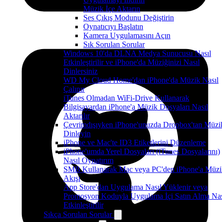
Müzik İçe Aktarın
Ses Çıkış Modunu Değiştirin
Oynatıcıyı Başlatın
Kamera Uygulamasını Açın
Sık Sorulan Sorular
Windows 10'da DLNA Medya Sunucusu Nasıl
Etkinleştirilir ve iPhone'da Müziğinizi Nasıl
Dinlersiniz
WD My Cloud Home'dan iPhone'da Müzik Nasıl
Çalınır
iTunes Olmadan WiFi-Drive Kullanarak
Bilgisayardan iPhone'a Müzik Dosyaları Nasıl
Aktarılır
Çevrimdışıyken iPhone'unuzda Dropbox'tan Müzi
Dinleyin
iPhone ve Mac'te ID3 Etiketlerini Düzenleme
iPhone'umda Yerel Dosyaları (iTunes Dosyalarını)
Nasıl Oynatırım
SMB Kullanarak Mac veya PC'den iPhone'a Müzi
Akışı
App Store'dan Uygulama Nasıl Yüklenir veya
Promosyon Koduyla Uygulama İçi Satın Alma Nas
Etkinleştirilir
Sıkça Sorulan Sorular