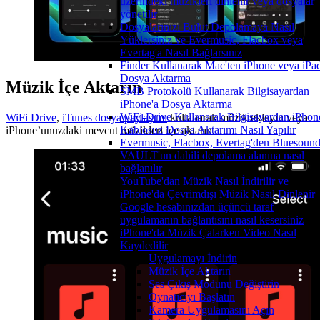
üzerindeki müzikleri dinlenir veya dosyalar
yönetilir
Dosyalarınızı Bulut Depolamaya Nasıl
Yüklersiniz ve Evermusic, Flacbox veya
Evertag'a Nasıl Bağlarsınız
Finder Kullanarak Mac'ten iPhone veya iPad
Dosya Aktarma
Müzik İçe Aktarın
SMB Protokolü Kullanarak Bilgisayardan
iPhone'a Dosya Aktarma
WiFi-Drive Kullanarak Bilgisayardan iPhon
WiFi Drive
,
iTunes dosya paylaşımı
kullanarak müzik ekleyin veya
Kablosuz Dosya Aktarımı Nasıl Yapılır
iPhone’unuzdaki mevcut müzikleri içe aktarın.
Evermusic, Flacbox, Evertag'den Bluesoun
VAULT'un dahili depolama alanına nasıl
bağlanılır
YouTube'dan Müzik Nasıl İndirilir ve
iPhone'da Çevrimdışı Müzik Nasıl Dinlenir
Google hesabınızdan üçüncü taraf
uygulamanın bağlantısını nasıl kesersiniz
iPhone'da Müzik Çalarken Video Nasıl
Kaydedilir
Uygulamayı İndirin
Müzik İçe Aktarın
Ses Çıkış Modunu Değiştirin
Oynatıcıyı Başlatın
Kamera Uygulamasını Açın