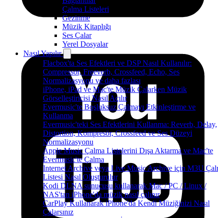
Bağlantılar
Çalma Listeleri
Gezinme
Müzik Kitaplığı
Ses Çalar
Yerel Dosyalar
Nasıl Yapılır
Flacbox'ta Ses Efektleri ve DSP Nasıl Kullanılır:
Compressor, Freeverb, Crossfeed, Echo, Ses
Normalizasyonu ve daha fazlası
iPhone, iPad ve Mac'te Müzik Çalarken Müzik
Görselleştiricisi Nasıl Açılır
Evermusic'te Boşluksuz Çalmayı Etkinleştirme ve
Kullanma
Evermusic'teki Ses Efektlerini Kullanma: Reverb, Delay,
Distortion, Kompresör, Crossfeed ve Ses Düzeyi
Normalizasyonu
Apple Music Çalma Listelerini Dışa Aktarma ve Mac'te
Evermusic'te Çalma
Internet Archive veya Live Music Archive için M3U Ça
Listesi Nasıl Oluşturulur
Kodi DLNA sunucusu kullanarak Mac / PC / Linux /
NAS'tan iPhone'da müzik nasıl çalınır
CarPlay Kullanarak iPhone'da Kendi Müziğinizi Nasıl
Çalarsınız