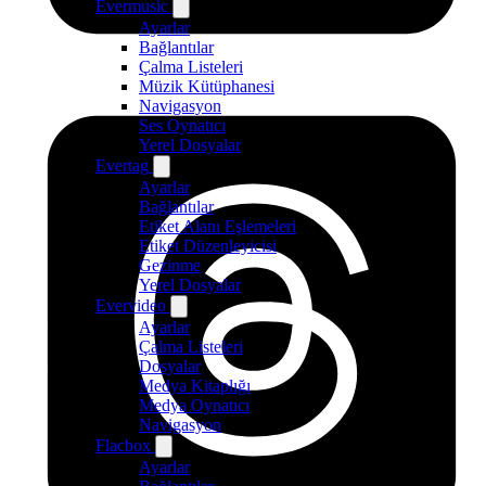
Evermusic
Ayarlar
Bağlantılar
Çalma Listeleri
Müzik Kütüphanesi
Navigasyon
Ses Oynatıcı
Yerel Dosyalar
Evertag
Ayarlar
Bağlantılar
Etiket Alanı Eşlemeleri
Etiket Düzenleyicisi
Gezinme
Yerel Dosyalar
Evervideo
Ayarlar
Çalma Listeleri
Dosyalar
Medya Kitaplığı
Medya Oynatıcı
Navigasyon
Flacbox
Ayarlar