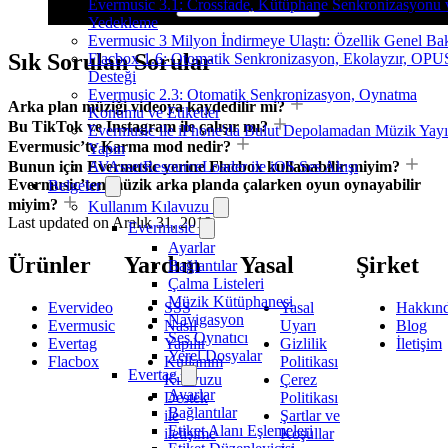
Evermusic 3.1: Crossfade, Kütüphane Senkronizasyonu 
Yedekleme
Evermusic 3 Milyon İndirmeye Ulaştı: Özellik Genel Bak
Sık Sorulan Sorular
Flacbox 1.6: Otomatik Senkronizasyon, Ekolayzır, OPU
Desteği
Evermusic 2.3: Otomatik Senkronizasyon, Oynatma
Arka plan müziği videoya kaydedilir mi?
Konumu ve Etiketler
Bu TikTok ve Instagram ile çalışır mı?
Evermusic ile iPhone'da Bulut Depolamadan Müzik Yayı
Evermusic’te Karma mod nedir?
Yapın
AVAssetResourceLoader ile iOS Ses Akışı
Bunun için Evermusic yerine Flacbox kullanabilir miyim?
Evermusic’ten müzik arka planda çalarken oyun oynayabilir
Belgeler
miyim?
Kullanım Kılavuzu
Last updated on
Aralık 31, 2019
Evermusic
Ayarlar
Ürünler
Yardım
Yasal
Şirket
Bağlantılar
Çalma Listeleri
Müzik Kütüphanesi
Evervideo
SSS
Yasal
Hakkın
Navigasyon
Evermusic
Nasıl
Uyarı
Blog
Ses Oynatıcı
Evertag
Yapılır
Gizlilik
İletişim
Yerel Dosyalar
Flacbox
Kullanım
Politikası
Evertag
Kılavuzu
Çerez
Ayarlar
Destek
Politikası
Bağlantılar
ile
Şartlar ve
Etiket Alanı Eşlemeleri
iletişime
Koşullar