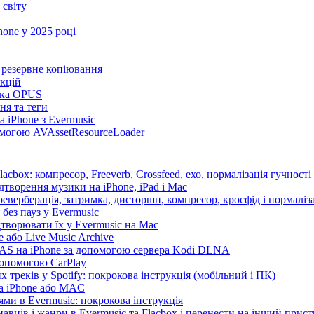
 світу
one у 2025 році
та резервне копіювання
нкцій
имка OPUS
ня та теги
 iPhone з Evermusic
помогою AVAssetResourceLoader
cbox: компресор, Freeverb, Crossfeed, ехо, нормалізація гучності
дтворення музики на iPhone, iPad і Mac
еверберація, затримка, дисторшн, компресор, кросфід і нормаліза
без пауз у Evermusic
дтворювати їх у Evermusic на Mac
 або Live Music Archive
 NAS на iPhone за допомогою сервера Kodi DLNA
допомогою CarPlay
 треків у Spotify: покрокова інструкція (мобільний і ПК)
на iPhone або MAC
ми в Evermusic: покрокова інструкція
авців і жанри в Evermusic та Flacbox і перенести на інший прист