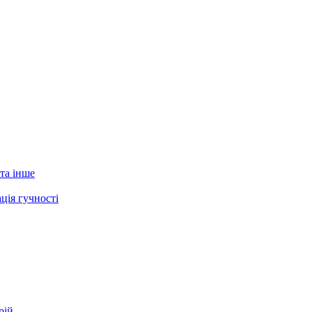
 та інше
ція гучності
рій