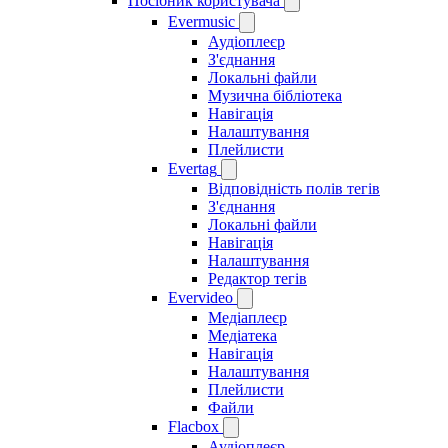
Посібник користувача
Evermusic
Аудіоплеєр
З'єднання
Локальні файли
Музична бібліотека
Навігація
Налаштування
Плейлисти
Evertag
Відповідність полів тегів
З'єднання
Локальні файли
Навігація
Налаштування
Редактор тегів
Evervideo
Медіаплеєр
Медіатека
Навігація
Налаштування
Плейлисти
Файли
Flacbox
Аудіоплеєр