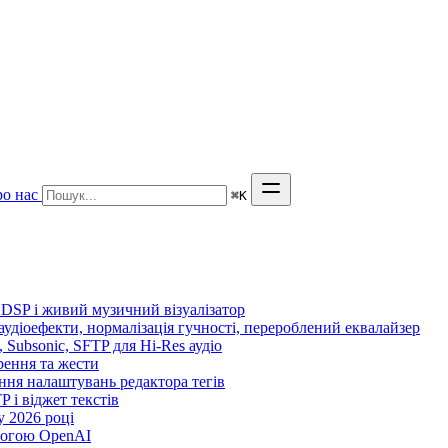
о нас
⌘
K
 DSP і живий музичний візуалізатор
 аудіоефекти, нормалізація гучності, перероблений еквалайзер
n, Subsonic, SFTP для Hi-Res аудіо
орення та жести
ення налаштувань редактора тегів
TP і віджет текстів
 2026 році
могою OpenAI