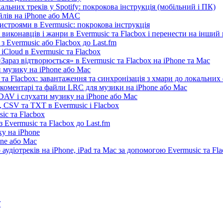
льних треків у Spotify: покрокова інструкція (мобільний і ПК)
айлів на iPhone або MAC
истроями в Evermusic: покрокова інструкція
 виконавців і жанри в Evermusic та Flacbox і перенести на інший
 Evermusic або Flacbox до Last.fm
iCloud в Evermusic та Flacbox
араз відтворюється» в Evermusic та Flacbox на iPhone та Mac
 музику на iPhone або Mac
та Flacbox: завантаження та синхронізація з хмари до локальних
, коментарі та файли LRC для музики на iPhone або Mac
AV і слухати музику на iPhone або Mac
 CSV та TXT в Evermusic і Flacbox
ic та Flacbox
 Evermusic та Flacbox до Last.fm
у на iPhone
one або Mac
 аудіотреків на iPhone, iPad та Mac за допомогою Evermusic та Fl
ї