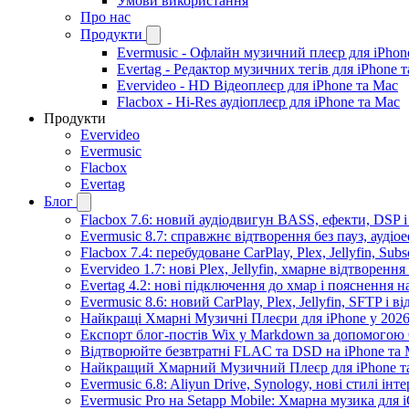
Умови використання
Про нас
Продукти
Evermusic - Офлайн музичний плеєр для iPhon
Evertag - Редактор музичних тегів для iPhone 
Evervideo - HD Відеоплеєр для iPhone та Mac
Flacbox - Hi-Res аудіоплеєр для iPhone та Mac
Продукти
Evervideo
Evermusic
Flacbox
Evertag
Блог
Flacbox 7.6: новий аудіодвигун BASS, ефекти, DSP 
Evermusic 8.7: справжнє відтворення без пауз, аудіо
Flacbox 7.4: перебудоване CarPlay, Plex, Jellyfin, Sub
Evervideo 1.7: нові Plex, Jellyfin, хмарне відтворення
Evertag 4.2: нові підключення до хмар і пояснення 
Evermusic 8.6: новий CarPlay, Plex, Jellyfin, SFTP і в
Найкращі Хмарні Музичні Плеєри для iPhone у 2026
Експорт блог-постів Wix у Markdown за допомогою
Відтворюйте безвтратні FLAC та DSD на iPhone та M
Найкращий Хмарний Музичний Плеєр для iPhone та
Evermusic 6.8: Aliyun Drive, Synology, нові стилі інт
Evermusic Pro на Setapp Mobile: Хмарна музика для 