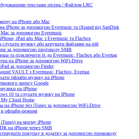
будованими текстами пісень / Файлом LRC
жену на iPhone або Mac
а iPhone за допомогою Evermusic та iXpand від SanDisk
а Mac за допомогою Evermusic
Phone, iPad або Mac з Evermusic та Flacbox
 слухати музику або керувати файлами на ній
hone за допомогою протоколу SMB
ща та підключити їх до Evermusic, Flacbox або Evertag
ера на iPhone за допомогою WiFi-Drive
 iPad за допомогою Finder
ound VAULT з Evermusic, Flacbox, Evertag
ухати офлайн-музику на iPhone
лікового запису Google
 музики на iPhone
ws 10 та слухати музику на iPhone
D My Cloud Home
а на iPhone без iTunes за допомогою WiFi-Drive
e в офлайн-режимі
c
iTunes) на моєму iPhone
 ПК на iPhone через SMB
 активувати покупку в додатку за допомогою промокоду