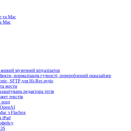
e та Mac
та Mac
і живий музичний візуалізатор
ефекти, нормалізація гучності, перероблений еквалайзер
sonic, SFTP для Hi-Res аудіо
 та жести
налаштувань редактора тегів
іджет текстів
 році
 OpenAI
ac з Flacbox
 iPad
ерфейсу
iOS