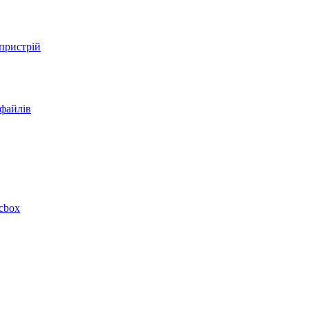
 пристрій
 файлів
acbox