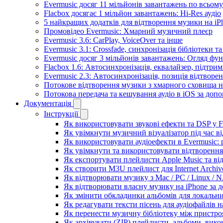
Evermusic досяг 11 мільйонів завантажень по всьому
Flacbox досягає 1 мільйон завантажень: Hi-Res аудіо
5 найкращих додатків для відтворення музики на iPh
Промовідео Evermusic: Хмарний музичний плеєр
Evermusic 3.6: CarPlay, VoiceOver та інше
Evermusic 3.1: Crossfade, синхронізація бібліотеки 
Evermusic досяг 3 мільйонів завантажень: Огляд фу
Flacbox 1.6: Автосинхронізація, еквалайзер, підтр
Evermusic 2.3: Автосинхронізація, позиція відтворен
Потокове відтворення музики з хмарного сховища на
Потокова передача та кешування аудіо в iOS за до
Документація
Інструкції
Як використовувати звукові ефекти та DSP у Fla
Як увімкнути музичний візуалізатор під час ві
Як використовувати аудіоефекти в Evermusic: р
Як увімкнути та використовувати відтворення 
Як експортувати плейлисти Apple Music та ві
Як створити M3U плейлист для Internet Archive
Як відтворювати музику з Mac / PC / Linux /
Як відтворювати власну музику на iPhone за 
Як змінити обкладинки альбомів для локальних
Як редагувати тексти пісень для аудіофайлів 
Як перенести музичну бібліотеку між пристроя
Як архівувати (ZIP) плейлисти, альбоми, викон