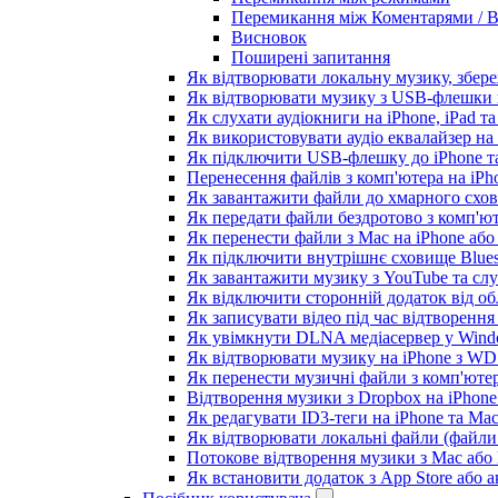
Перемикання між Коментарями / В
Висновок
Поширені запитання
Як відтворювати локальну музику, збере
Як відтворювати музику з USB-флешки н
Як слухати аудіокниги на iPhone, iPad т
Як використовувати аудіо еквалайзер на i
Як підключити USB-флешку до iPhone та
Перенесення файлів з комп'ютера на iP
Як завантажити файли до хмарного схови
Як передати файли бездротово з комп'ют
Як перенести файли з Mac на iPhone або
Як підключити внутрішнє сховище Blues
Як завантажити музику з YouTube та сл
Як відключити сторонній додаток від об
Як записувати відео під час відтворення
Як увімкнути DLNA медіасервер у Windo
Як відтворювати музику на iPhone з W
Як перенести музичні файли з комп'ютер
Відтворення музики з Dropbox на iPhon
Як редагувати ID3-теги на iPhone та Ma
Як відтворювати локальні файли (файли 
Потокове відтворення музики з Mac або
Як встановити додаток з App Store або