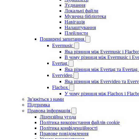
З'єднання
Локальні файли
Музична бібліотека
Навігація
Налаштування
Плейлисти
Поширені запитання
Evermusic
Яка різниця між Evermusic і Flacbo
В чому різниця між Evermusic і Ev
Evertag
Яка різниця між Evertag та Evertag
Evervideo
Яка різниця між Evervideo та Ever
Flacbox
У чому різниця між Flacbox і Flac
Зв'яжіться з нами
Підтримка
Правова інформація
Ліцензійна угода
Політика використання файлів cookie
Політика конфіденційності
Правове повідомлення