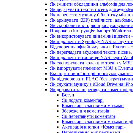
Як змінити обкладинки альбомів для лока
Як редагувати тексти пісень для аудіоф
Як перенести музичну бібліотеку між пр
Як архівувати (ZIP) плейлисти, альбоми,
Як скробблити історію прослуховування з
Покрокова інструкція: Імпорт бібліотеки 
Як використовувати динамічні віджети «З
Як підключити Synology NAS та слухати
Відтворення офлайн-музики в Evermusic 
Як переглядати вбудовані тексти пісень
Як підключити сховище NAS через WebD
Як експортувати колекцію треків у M3U,
Як імпортувати плейлист M3U в Evermus
Експорт повної історії прослуховування з
Як відтворювати FLAC (без втрат) музик
Як слухати музику з iCloud Drive на iPh
Як додавати та переглядати коментарі до
Вступ
Як додати коментарі
Коментарі з часовими мітками
Збереження коментарів
Як переглянути коментарі
Коментарі з часовими мітками в ді
Активація кнопки «Коментарі»
Перемикання між режимами