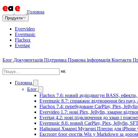
Головна
Продукти
Evervideo
Evermusic
Flacbox
Evertag
Блог
Документація
Підтримка
Правова інформація
Контакти
Пр
⌘
K
Головна
Блог
Flacbox 7.6: новий аудіодвигун BASS, ефекти,
Evermusic 8.7: справжнє відтворення без пауз,
Flacbox 7.4: перебудоване CarPlay, Plex, Jellyfi
Evervideo 1.7: нові Plex, Jellyfin, хмарне відтв
Evertag 4.2: нові підключення до хмар і поясн
Evermusic 8.6: новий CarPlay, Plex, Jellyfin, SF
Найкращі Хмарні Музичні Плеєри для iPhone у
Експорт блог-постів Wix у Markdown за допо