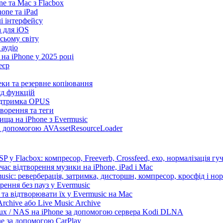
e та Mac з Flacbox
ne та iPad
лі інтерфейсу
а для iOS
сьому світу
 аудіо
на iPhone у 2025 році
еєр
теки та резервне копіювання
яд функцій
підтримка OPUS
творення та теги
ища на iPhone з Evermusic
за допомогою AVAssetResourceLoader
 у Flacbox: компресор, Freeverb, Crossfeed, ехо, нормалізація гуч
час відтворення музики на iPhone, iPad і Mac
sic: реверберація, затримка, дисторшн, компресор, кросфід і нор
рення без пауз у Evermusic
та відтворювати їх у Evermusic на Mac
rchive або Live Music Archive
nux / NAS на iPhone за допомогою сервера Kodi DLNA
ne за допомогою CarPlay