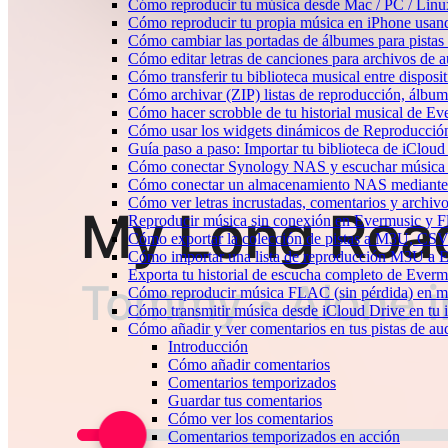
Cómo reproducir tu música desde Mac / PC / Lin
Cómo reproducir tu propia música en iPhone usan
Cómo cambiar las portadas de álbumes para pistas l
Cómo editar letras de canciones para archivos de
Cómo transferir tu biblioteca musical entre dispos
Cómo archivar (ZIP) listas de reproducción, álbumes
Cómo hacer scrobble de tu historial musical de Ev
Cómo usar los widgets dinámicos de Reproducción
Guía paso a paso: Importar tu biblioteca de iClou
Cómo conectar Synology NAS y escuchar música 
Cómo conectar un almacenamiento NAS mediante
Cómo ver letras incrustadas, comentarios y archi
Reproducir música sin conexión en Evermusic y Fla
Cómo exportar la colección de pistas a M3U, CS
Cómo importar una lista de reproducción M3U a 
Exporta tu historial de escucha completo de Everm
Cómo reproducir música FLAC (sin pérdida) en m
Cómo transmitir música desde iCloud Drive en tu
Cómo añadir y ver comentarios en tus pistas de a
Introducción
Cómo añadir comentarios
Comentarios temporizados
Guardar tus comentarios
Cómo ver los comentarios
Comentarios temporizados en acción