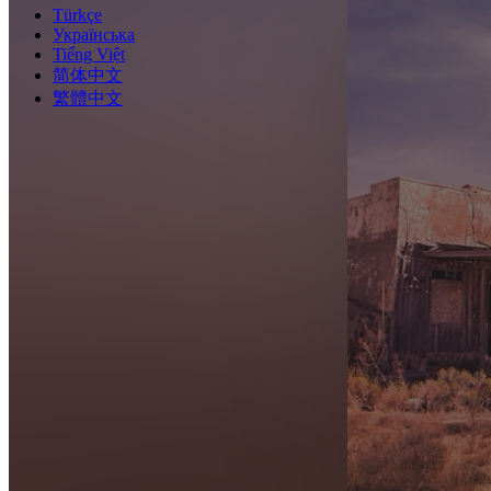
Türkçe
Українська
Tiếng Việt
简体中文
繁體中文