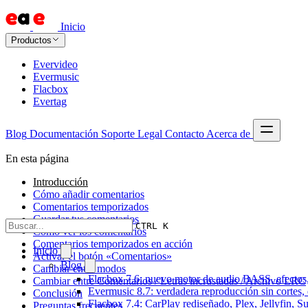
Inicio
Productos
Evervideo
Evermusic
Flacbox
Evertag
Blog
Documentación
Soporte
Legal
Contacto
Acerca de
En esta página
Introducción
Cómo añadir comentarios
Comentarios temporizados
Guardar tus comentarios
CTRL K
Cómo ver los comentarios
Comentarios temporizados en acción
Inicio
Activar el botón «Comentarios»
Blog
Cambiar entre modos
Flacbox 7.6: nuevo motor de audio BASS, efectos,
Cambiar entre Comentarios / Letras incrustadas / Archivo LRC
Evermusic 8.7: verdadera reproducción sin cortes,
Conclusión
Flacbox 7.4: CarPlay rediseñado, Plex, Jellyfin, 
Preguntas frecuentes