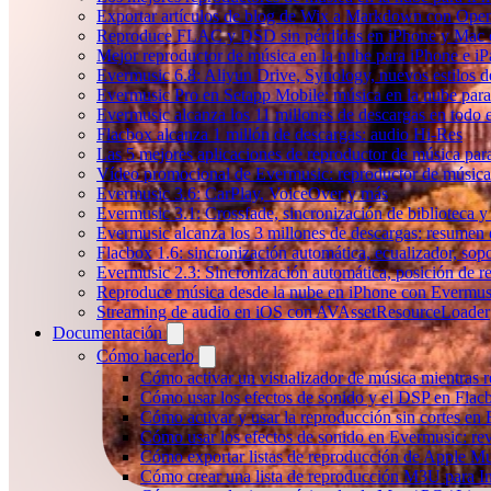
Exportar artículos de blog de Wix a Markdown con Ope
Reproduce FLAC y DSD sin pérdidas en iPhone y Mac 
Mejor reproductor de música en la nube para iPhone e iP
Evermusic 6.8: Aliyun Drive, Synology, nuevos estilos de
Evermusic Pro en Setapp Mobile: música en la nube par
Evermusic alcanza los 11 millones de descargas en todo
Flacbox alcanza 1 millón de descargas: audio Hi-Res
Las 5 mejores aplicaciones de reproductor de música pa
Vídeo promocional de Evermusic: reproductor de música
Evermusic 3.6: CarPlay, VoiceOver y más
Evermusic 3.1: Crossfade, sincronización de biblioteca y
Evermusic alcanza los 3 millones de descargas: resumen 
Flacbox 1.6: sincronización automática, ecualizador, so
Evermusic 2.3: Sincronización automática, posición de r
Reproduce música desde la nube en iPhone con Evermus
Streaming de audio en iOS con AVAssetResourceLoader
Documentación
Cómo hacerlo
Cómo activar un visualizador de música mientras 
Cómo usar los efectos de sonido y el DSP en Flac
Cómo activar y usar la reproducción sin cortes en
Cómo usar los efectos de sonido en Evermusic: rev
Cómo exportar listas de reproducción de Apple Mu
Cómo crear una lista de reproducción M3U para In