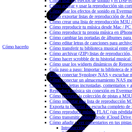
Cómo usar los efectos de sonido y el DSP e
Cómo activar y usar la reproducción sin cor
Cómo usar los efectos de sonido en Evermusi
Cómo exportar listas de reproducción de Ap
Cómo crear una lista de reproducción M3U p
Cómo reproducir tu música desde Mac / PC
Cómo reproducir tu propia música en iPhon
Cómo cambiar las portadas de álbumes para pi
Cómo editar letras de canciones para archi
Cómo hacerlo
Cómo transferir tu biblioteca musical entre 
Cómo archivar (ZIP) listas de reproducción, 
Cómo hacer scrobble de tu historial musica
Cómo usar los widgets dinámicos de Reprod
Guía paso a paso: Importar tu biblioteca de
Cómo conectar Synology NAS y escuchar m
Cómo conectar un almacenamiento NAS me
Cómo ver letras incrustadas, comentarios y
Reproducir música sin conexión en Evermusic
Cómo exportar la colección de pistas a M
Cómo importar una lista de reproducción 
Exporta tu historial de escucha completo de
Cómo reproducir música FLAC (sin pérdida
Cómo transmitir música desde iCloud Drive
Cómo añadir y ver comentarios en tus pista
Introducción