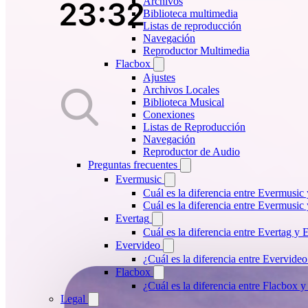
Archivos
Biblioteca multimedia
Listas de reproducción
Navegación
Reproductor Multimedia
Flacbox
Ajustes
Archivos Locales
Biblioteca Musical
Conexiones
Listas de Reproducción
Navegación
Reproductor de Audio
Preguntas frecuentes
Evermusic
Cuál es la diferencia entre Evermusic
Cuál es la diferencia entre Evermusi
Evertag
Cuál es la diferencia entre Evertag y
Evervideo
¿Cuál es la diferencia entre Evervid
Flacbox
¿Cuál es la diferencia entre Flacbox
Legal