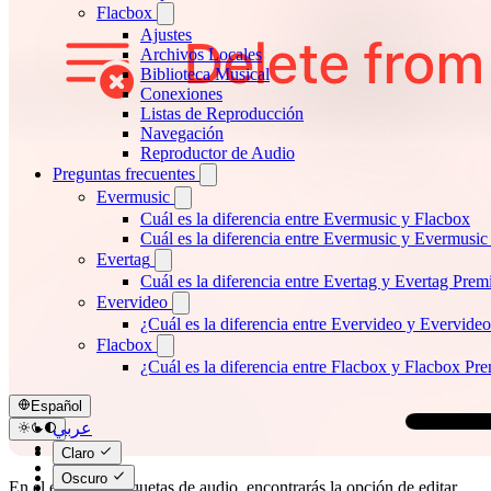
Flacbox
Ajustes
Archivos Locales
Biblioteca Musical
Conexiones
Listas de Reproducción
Navegación
Reproductor de Audio
Preguntas frecuentes
Evermusic
Cuál es la diferencia entre Evermusic y Flacbox
Cuál es la diferencia entre Evermusic y Evermusi
Evertag
Cuál es la diferencia entre Evertag y Evertag Pre
Evervideo
¿Cuál es la diferencia entre Evervideo y Evervid
Flacbox
¿Cuál es la diferencia entre Flacbox y Flacbox P
Español
عربي
Català
Claro
Čeština
Oscuro
Dansk
En el editor de etiquetas de audio, encontrarás la opción de editar