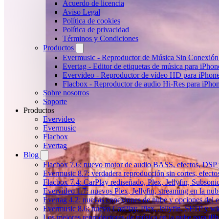
Acuerdo de licencia
Aviso Legal
Política de cookies
Política de privacidad
Términos y Condiciones
Productos
Evermusic - Reproductor de Música Sin Conexión
Evertag - Editor de etiquetas de música para iPho
Evervideo - Reproductor de vídeo HD para iPhon
Flacbox - Reproductor de audio Hi-Res para iPho
Sobre nosotros
Soporte
Productos
Evervideo
Evermusic
Flacbox
Evertag
Blog
Flacbox 7.6: nuevo motor de audio BASS, efectos, DSP y
Evermusic 8.7: verdadera reproducción sin cortes, efect
Flacbox 7.4: CarPlay rediseñado, Plex, Jellyfin, Subson
Evervideo 1.7: nuevos Plex, Jellyfin, streaming en la nu
Evertag 4.2: nuevas conexiones de nube y opciones del ed
Evermusic 8.6: nuevo CarPlay, Plex, Jellyfin, SFTP y wid
Los mejores reproductores de música en la nube para iP