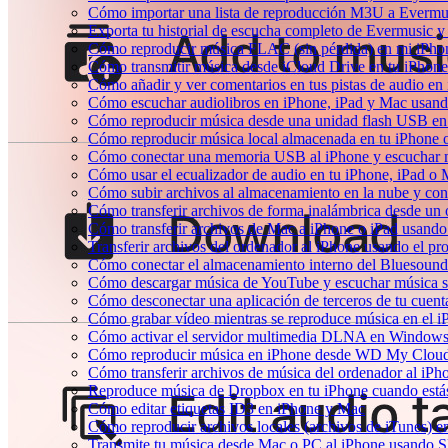
Cómo importar una lista de reproducción M3U a Evermu
Exporta tu historial de escucha completo de Evermusic y
Cómo reproducir música FLAC (sin pérdida) en mi iPho
Cómo transmitir música desde iCloud Drive en tu iPhon
Cómo añadir y ver comentarios en tus pistas de audio e
Cómo escuchar audiolibros en iPhone, iPad y Mac usan
Cómo reproducir música desde una unidad flash USB e
Cómo reproducir música local almacenada en tu iPhone
Cómo conectar una memoria USB al iPhone y escuchar mús
Cómo usar el ecualizador de audio en tu iPhone, iPad o
Cómo subir archivos al almacenamiento en la nube y con
Cómo transferir archivos de forma inalámbrica desde un
Cómo transferir archivos de Mac a iPhone o iPad usando
Transferir archivos del ordenador al iPhone usando el p
Cómo conectar el almacenamiento interno del Bluesou
Cómo descargar música de YouTube y escuchar música s
Cómo desconectar una aplicación de terceros de tu cuen
Cómo grabar vídeo mientras se reproduce música en el i
Cómo activar el servidor multimedia DLNA en Windows 
Cómo reproducir música en iPhone desde WD My Clo
Cómo transferir archivos de música del ordenador al iP
Reproduce música de Dropbox en tu iPhone cuando estás
Cómo editar etiquetas ID3 en iPhone y Mac
Cómo reproducir archivos locales (archivos de iTunes) e
Transmite tu música desde Mac o PC al iPhone usando