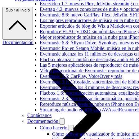
Evervideo 1.7: nuevos Plex, Jellyfin, streaming en
Evertag 4.2: nuevas conexiones de nube y opciones 
Subir al inicio
Evermusic 8.6: nuevo CarPlay, Plex, Jellyfin, SFTP
Los mejores reproductores de música en la nube p
Exportar artículos de blog de Wix a Markdown c
Reproduce FLAC y DSD sin pérdidas en iPhone 
Mejor reproductor de música en la nube para iPho
Documentación
Evermusic 6.8: Aliyun Drive, Synology, nuevos esti
Evermusic Pro en Setapp Mobile: música en la nu
Evermusic alcanza los 11 millones de descargas e
Flacbox alcanza 1 millón de descargas: audio Hi-
Las 5 mejores aplicaciones de reproductor de mús
Vídeo promocional de Evermusic: reproductor de 
Evermusic 3.6: CarPlay, VoiceOver y más
Evermusic 3.1: Crossfade, sincronización de biblio
Evermusic alcanza los 3 millones de descargas: r
Flacbox 1.6: sincronización automática, ecualiza
Evermusic 2.3: Sincronización automática, posició
Reproduce música desde la nube en iPhone con E
Streaming de audio en iOS con AVAssetResource
Contáctanos
Documentación
Cómo hacerlo
Cómo activar un visualizador de música mie