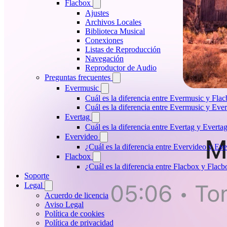
Flacbox
Ajustes
Archivos Locales
Biblioteca Musical
Conexiones
Listas de Reproducción
Navegación
Reproductor de Audio
Preguntas frecuentes
Evermusic
Cuál es la diferencia entre Evermusic y Fla
Cuál es la diferencia entre Evermusic y Ev
Evertag
Cuál es la diferencia entre Evertag y Evert
Evervideo
¿Cuál es la diferencia entre Evervideo y E
Flacbox
¿Cuál es la diferencia entre Flacbox y Fla
Soporte
Legal
Acuerdo de licencia
Aviso Legal
Política de cookies
Política de privacidad