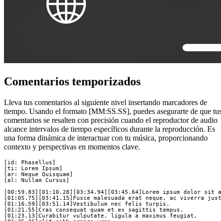
Comentarios temporizados
Lleva tus comentarios al siguiente nivel insertando marcadores de
tiempo. Usando el formato [MM:SS.SS], puedes asegurarte de que tu
comentarios se resalten con precisión cuando el reproductor de audio
alcance intervalos de tiempo específicos durante la reproducción. Es
una forma dinámica de interactuar con tu música, proporcionando
contexto y perspectivas en momentos clave.
[id: Phasellus]

[ti: Lorem Ipsum]

[ar: Neque Quisquam]

[al: Nullam Cursus]

[00:59.83][01:10.28][03:34.94][03:45.64]Lorem ipsum dolor sit a
[01:05.75][03:41.15]Fusce malesuada erat neque, ac viverra just
[01:16.59][03:51.14]Vestibulum nec felis turpis.

[01:21.55]Cras consequat quam et ex sagittis tempus.

[01:23.13]Curabitur vulputate, ligula a maximus feugiat,
