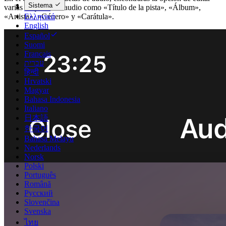
Sistema
Deutsch
varias etiquetas de audio como «Título de la pista», «Álbum»,
Ελληνικά
«Artista», «Género» y «Carátula».
English
Español
Suomi
Français
עברית
हिन्दी
Hrvatski
Magyar
Bahasa Indonesia
Italiano
日本語
한국어
Bahasa Melayu
Nederlands
Norsk
Polski
Português
Română
Русский
Slovenčina
Svenska
ไทย