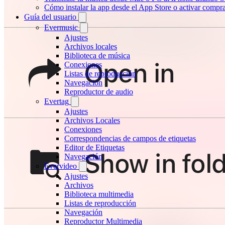
Cómo instalar la app desde el App Store o activar compr
Guía del usuario
Evermusic
Ajustes
Archivos locales
Biblioteca de música
Conexiones
Listas de reproducción
Navegación
Reproductor de audio
Evertag
Ajustes
Archivos Locales
Conexiones
Correspondencias de campos de etiquetas
Editor de Etiquetas
Navegación
Evervideo
Ajustes
Archivos
Biblioteca multimedia
Listas de reproducción
Navegación
Reproductor Multimedia