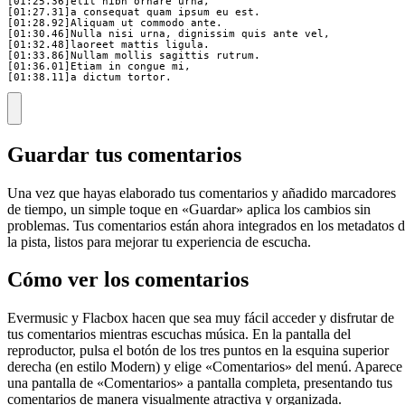
[01:25.36]elit nibh ornare urna, 

[01:27.31]a consequat quam ipsum eu est.

[01:28.92]Aliquam ut commodo ante.

[01:30.46]Nulla nisi urna, dignissim quis ante vel,

[01:32.48]laoreet mattis ligula. 

[01:33.86]Nullam mollis sagittis rutrum.

[01:36.01]Etiam in congue mi, 

[01:38.11]a dictum tortor.
Guardar tus comentarios
Una vez que hayas elaborado tus comentarios y añadido marcadores
de tiempo, un simple toque en «Guardar» aplica los cambios sin
problemas. Tus comentarios están ahora integrados en los metadatos 
la pista, listos para mejorar tu experiencia de escucha.
Cómo ver los comentarios
Evermusic y Flacbox hacen que sea muy fácil acceder y disfrutar de
tus comentarios mientras escuchas música. En la pantalla del
reproductor, pulsa el botón de los tres puntos en la esquina superior
derecha (en estilo Modern) y elige «Comentarios» del menú. Aparece
una pantalla de «Comentarios» a pantalla completa, presentando tus
comentarios de manera visualmente atractiva y organizada.