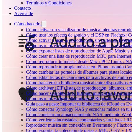
Términos y Condiciones
Contacto
Acerca de
Cómo hacerlo
Cómo activar un visualizador de música mientras reprod
Cómo usar los efectos de sonido y el DSP en Flacbox: C
Cómo activar y usar la reproducción sin cortes en Everm
Cómo usar los efectos de sonido en Evermusic: reverbera
Cómo exportar listas de reproducción de Apple Music y 
Cómo crear una lista de reproducción M3U para Internet
Cómo reproducir tu música desde Mac / PC / Linux / N
Cómo reproducir tu propia música en iPhone usando Car
Cómo cambiar las portadas de álbumes para pistas locales 
Cómo editar letras de canciones para archivos de audio
Cómo transferir tu biblioteca musical entre dispositivos 
Cómo archivar (ZIP) listas de reproducción, álbumes, arti
Cómo hacer scrobble de tu historial musical de Evermusi
Cómo usar los widgets dinámicos de Reproducción actua
Guía paso a paso: Importar tu biblioteca de iCloud en E
Cómo conectar Synology NAS y escuchar música en tu 
Cómo conectar un almacenamiento NAS mediante WebDA
Cómo ver letras incrustadas, comentarios y archivos LR
Reproducir música sin conexión en Evermusic y Flacbox: 
Cómo exportar la colección de pistas a M3U, CSV y TX