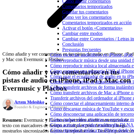
Cómo añadir comentarios
Comentarios temporizados
Guardar tus comentarios
Cómo ver los comentarios
Comentarios temporizados en acción
Activar el botón «Comentarios»
Cambiar entre modos
Cambiar entre Comentarios / Letras i
Conclusión
Preguntas frecuentes
Cómo añadir y ver comentarios en tus pistas de audio en iPhone, iPad
Cómo escuchar audiolibros en iPhone, iPa
y Mac con Evermusic y Flacbox
Cómo reproducir música desde una unidad 
Cómo reproducir música local almacenada e
Cómo añadir y ver comentarios en tus
Cómo conectar una memoria USB al iPhone y 
Cómo usar el ecualizador de audio en tu iP
pistas de audio en iPhone, iPad y Mac con
Cómo subir archivos al almacenamiento en l
Evermusic y Flacbox
Cómo transferir archivos de forma inalámbr
Cómo transferir archivos de Mac a iPhone o
Transferir archivos del ordenador al iPhon
Artem Meleshko
Cómo conectar el almacenamiento interno 
Founder & Engineer at Everappz
Cómo descargar música de YouTube y escuc
Cómo desconectar una aplicación de tercero
Cómo grabar vídeo mientras se reproduce mú
Resumen:
Evermusic y Flacbox te permiten añadir comentarios de
Cómo activar el servidor multimedia DLNA 
texto con marcadores de tiempo a cualquier pista de audio y luego
Cómo reproducir música en iPhone desd
mostrarlos sincronizados durante la reproducción. También puedes ve