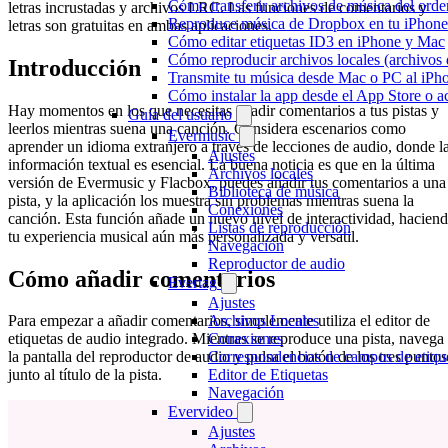
Cómo transferir archivos de música del ord
letras incrustadas y archivos LRC. Las funciones de comentarios y
Reproduce música de Dropbox en tu iPhone 
letras son gratuitas en ambas aplicaciones.
Cómo editar etiquetas ID3 en iPhone y Mac
Cómo reproducir archivos locales (archivos
Introducción
Transmite tu música desde Mac o PC al iP
Cómo instalar la app desde el App Store o 
Hay momentos en los que necesitas añadir comentarios a tus pistas y
Guía del usuario
leerlos mientras suena una canción. Considera escenarios como
Evermusic
aprender un idioma extranjero a través de lecciones de audio, donde l
Ajustes
información textual es esencial. La buena noticia es que en la última
Archivos locales
versión de Evermusic y Flacbox, puedes añadir tus comentarios a una
Biblioteca de música
pista, y la aplicación los muestra sin problemas mientras suena la
Conexiones
canción. Esta función añade un nuevo nivel de interactividad, hacien
Listas de reproducción
tu experiencia musical aún más personalizada y versátil.
Navegación
Reproductor de audio
Cómo añadir comentarios
Evertag
Ajustes
Archivos Locales
Para empezar a añadir comentarios, simplemente utiliza el editor de
Conexiones
etiquetas de audio integrado. Mientras se reproduce una pista, navega
Correspondencias de campos de etiqu
la pantalla del reproductor de audio y pulsa el botón de los tres puntos
Editor de Etiquetas
junto al título de la pista.
Navegación
Evervideo
Ajustes