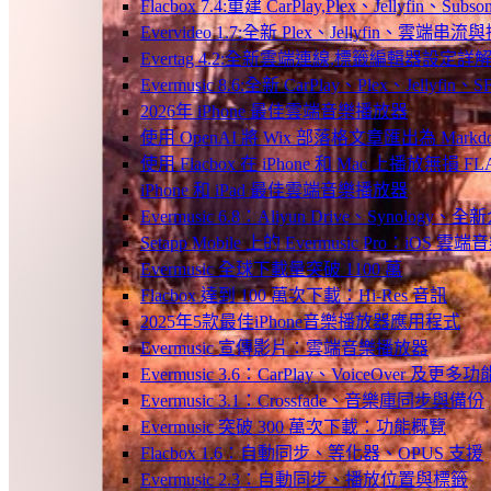
Flacbox 7.4:重建 CarPlay,Plex、Jellyfin、Su
Evervideo 1.7:全新 Plex、Jellyfin、雲端
Evertag 4.2:全新雲端連線,標籤編輯器設定詳
Evermusic 8.6:全新 CarPlay、Plex、Jelly
2026年 iPhone 最佳雲端音樂播放器
使用 OpenAI 將 Wix 部落格文章匯出為 Markd
使用 Flacbox 在 iPhone 和 Mac 上播放無損 FL
iPhone 和 iPad 最佳雲端音樂播放器
Evermusic 6.8：Aliyun Drive、Synology
Setapp Mobile 上的 Evermusic Pro：iOS 雲端
Evermusic 全球下載量突破 1100 萬
Flacbox 達到 100 萬次下載：Hi-Res 音訊
2025年5款最佳iPhone音樂播放器應用程式
Evermusic 宣傳影片：雲端音樂播放器
Evermusic 3.6：CarPlay、VoiceOver 及更多功
Evermusic 3.1：Crossfade、音樂庫同步與備份
Evermusic 突破 300 萬次下載：功能概覽
Flacbox 1.6：自動同步、等化器、OPUS 支援
Evermusic 2.3：自動同步、播放位置與標籤