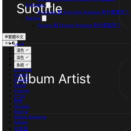
Evervideo
Evervideo 和 Evervideo Premium 有什麼差別？
Flacbox
Flacbox 和 Flacbox Premium 有什麼區別？
繁體中文
عربي
Català
淺色
Čeština
深色
Dansk
Deutsch
系統
Ελληνικά
English
Español
Suomi
Français
עברית
हिन्दी
Hrvatski
Magyar
Bahasa Indonesia
Italiano
日本語