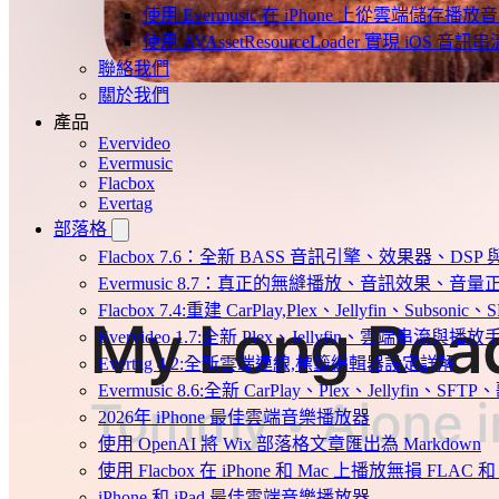
使用 Evermusic 在 iPhone 上從雲端儲存播放
使用 AVAssetResourceLoader 實現 iOS 音
聯絡我們
關於我們
產品
Evervideo
Evermusic
Flacbox
Evertag
部落格
Flacbox 7.6：全新 BASS 音訊引擎、效果器、D
Evermusic 8.7：真正的無縫播放、音訊效果、
Flacbox 7.4:重建 CarPlay,Plex、Jellyfin、Subsoni
Evervideo 1.7:全新 Plex、Jellyfin、雲端串流與播
Evertag 4.2:全新雲端連線,標籤編輯器設定詳解
Evermusic 8.6:全新 CarPlay、Plex、Jellyfin、S
2026年 iPhone 最佳雲端音樂播放器
使用 OpenAI 將 Wix 部落格文章匯出為 Markdown
使用 Flacbox 在 iPhone 和 Mac 上播放無損 FLAC 和
iPhone 和 iPad 最佳雲端音樂播放器