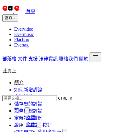
首頁
產品
Evervideo
Evermusic
Flacbox
Evertag
部落格
文件
支援
法律資訊
聯絡我們
關於
此頁上
簡介
如何新增評論
定時評論
CTRL K
儲存您的評論
首頁
如何檢視評論
支援
定時評論實例
文件
啟用「評論」按鈕
使用者指南