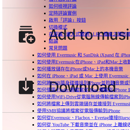
如何檢視評論
定時評論實例
啟用「評論」按鈕
切換模式
在評論 / 嵌入式歌詞 / LRC 檔案之間切
結論
常見問題
如何使用 Evermusic 和 SanDisk iXpand 在
如何使用Evermusic在iPhone、iPad和Mac
如何播放儲存在iPhone或Mac上的本機音樂
如何在 iPhone、iPad 或 Mac 上使用 Evermus
如何將USB隨身碟連接到iPhone並聆聽音樂
如何使用 Finder 將檔案從 Mac 傳輸到 iPhone 或
如何使用WiFi-Drive從電腦無線傳輸檔案到iPho
如何將檔案上傳到雲端儲存並連接到 Evermusic、Fla
使用SMB協議將檔案從電腦傳輸到iPhone
如何從Evermusic、Flacbox、Evertag連接Blu
如何從 YouTube 下載音樂並在 iPhone 上離線