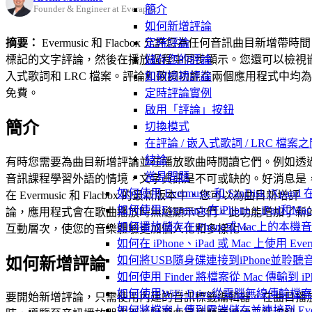
簡介
Founder & Engineer at Everappz
如何新增評論
摘要：
Evermusic 和 Flacbox 允許您為任何音訊曲目新增帶時間
定時評論
標記的文字評論，然後在播放過程中同步顯示。您還可以檢視
儲存您的評論
入式歌詞和 LRC 檔案。評論和歌詞功能在兩個應用程式中均為
如何檢視評論
免費。
定時評論實例
啟用「評論」按鈕
簡介
切換模式
在評論 / 嵌入式歌詞 / LRC 檔案
結論
有時您需要為曲目新增評論並在播放歌曲時閱讀它們。例如透
常見問題
音訊課程學習外語的情境，文字資訊是不可或缺的。好消息是
如何使用 Evermusic 和 SanDisk iXpa
在 Evermusic 和 Flacbox 的最新版本中，您可以為曲目新增評
如何使用Evermusic在iPhone、iPad和
論，應用程式會在歌曲播放時無縫顯示它們。此功能增加了新
如何播放儲存在iPhone或Mac上的本機
互動層次，使您的音樂體驗更加個人化和多樣化。
如何在 iPhone、iPad 或 Mac 上使用 Eve
如何將USB隨身碟連接到iPhone並聆
如何新增評論
如何使用 Finder 將檔案從 Mac 傳輸到 iPho
如何使用WiFi-Drive從電腦無線傳輸檔案到
要開始新增評論，只需使用內建的音訊標籤編輯器。在曲目播
如何將檔案上傳到雲端儲存並連接到 Evermusic