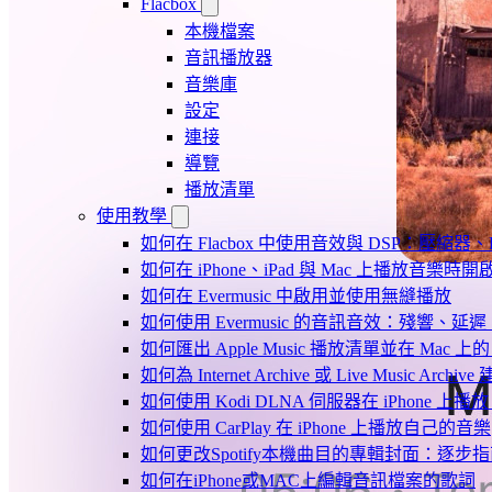
Flacbox
本機檔案
音訊播放器
音樂庫
設定
連接
導覽
播放清單
使用教學
如何在 Flacbox 中使用音效與 DSP：壓縮器、F
如何在 iPhone、iPad 與 Mac 上播放音樂
如何在 Evermusic 中啟用並使用無縫播放
如何使用 Evermusic 的音訊音效：殘響
如何匯出 Apple Music 播放清單並在 Mac 上的 
如何為 Internet Archive 或 Live Music Arch
如何使用 Kodi DLNA 伺服器在 iPhone 上播放 Mac
如何使用 CarPlay 在 iPhone 上播放自己的音樂
如何更改Spotify本機曲目的專輯封面：逐
如何在iPhone或MAC上編輯音訊檔案的歌詞