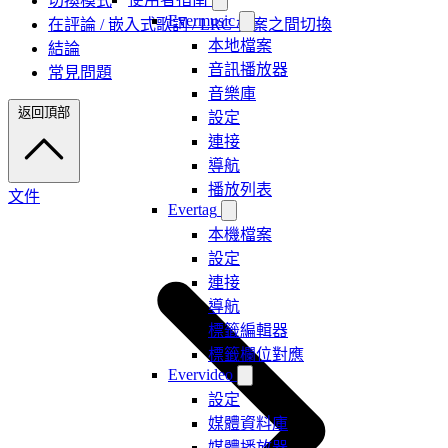
切換模式
Evermusic
在評論 / 嵌入式歌詞 / LRC 檔案之間切換
本地檔案
結論
音訊播放器
常見問題
音樂庫
返回頂部
設定
連接
導航
播放列表
文件
Evertag
本機檔案
設定
連接
導航
標籤編輯器
標籤欄位對應
Evervideo
設定
媒體資料庫
媒體播放器