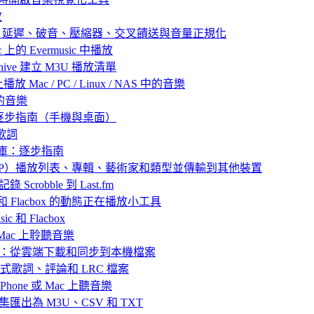
放
：殘響、延遲、破音、壓縮器、交叉饋送與音量正規化
 上的 Evermusic 中播放
 Archive 建立 M3U 播放清單
放 Mac / PC / Linux / NAS 中的音樂
己的音樂
：逐步指南（手機與桌面）
歌詞
樂庫：逐步指南
 中封存（ZIP）播放列表、專輯、藝術家和類型並傳輸到其他裝置
 Scrobble 到 Last.fm
ic 和 Flacbox 的動態正在播放小工具
 和 Flacbox
或 Mac 上聆聽音樂
播放離線音樂：從雲端下載和同步到本機檔案
嵌入式歌詞、評論和 LRC 檔案
hone 或 Mac 上聽音樂
目合集匯出為 M3U、CSV 和 TXT