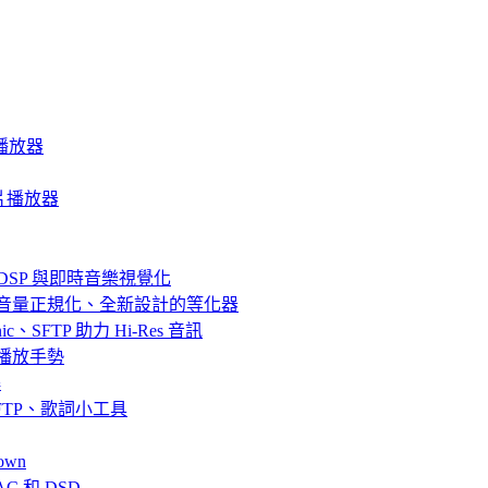
音樂播放器
質影片播放器
器、DSP 與即時音樂視覺化
效果、音量正規化、全新設計的等化器
bsonic、SFTP 助力 Hi-Res 音訊
串流與播放手勢
解
fin、SFTP、歌詞小工具
own
AC 和 DSD