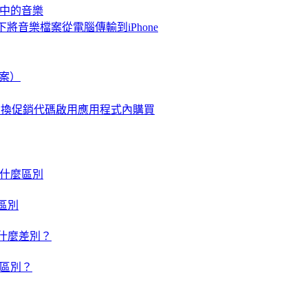
me中的音樂
情況下將音樂檔案從電腦傳輸到iPhone
檔案）
使用兌換促銷代碼啟用應用程式內購買
um 有什麼區別
什麼區別
um 有什麼差別？
有什麼區別？