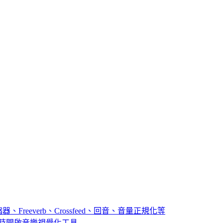
器、Freeverb、Crossfeed、回音、音量正規化等
播放音樂時開啟音樂視覺化工具