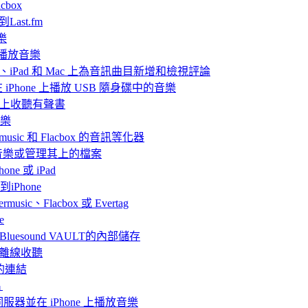
box
Last.fm
樂
ve 播放音樂
iPhone、iPad 和 Mac 上為音訊曲目新增和檢視評論
nd 在 iPhone 上播放 USB 隨身碟中的音樂
Mac上收聽有聲書
音樂
rmusic 和 Flacbox 的音訊等化器
聽音樂或管理其上的檔案
ne 或 iPad
iPhone
、Flacbox 或 Evertag
e
連接Bluesound VAULT的內部儲存
 上離線收聽
的連結
片
體伺服器並在 iPhone 上播放音樂