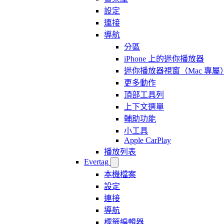
設定
連接
導航
分區
iPhone 上的迷你播放器
迷你播放器視窗（Mac 專屬
更多動作
頂部工具列
上下文選單
輔助功能
小工具
Apple CarPlay
播放列表
Evertag
本機檔案
設定
連接
導航
標籤編輯器