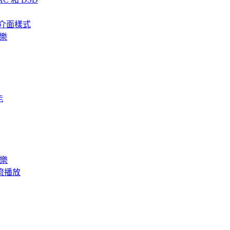
、全新介面樣式
音樂
能
音樂
訊串流播放