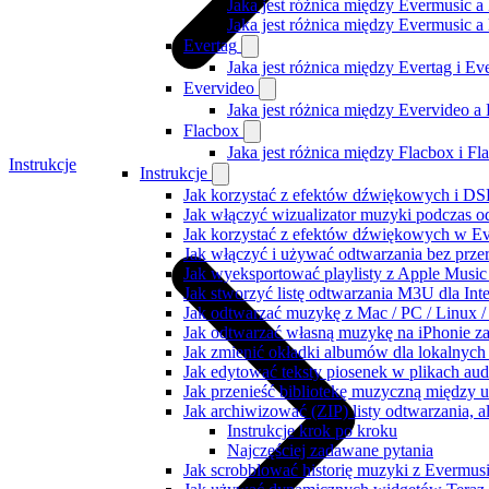
Jaka jest różnica między Evermusic a
Jaka jest różnica między Evermusic 
Evertag
Jaka jest różnica między Evertag i E
Evervideo
Jaka jest różnica między Evervideo 
Flacbox
Jaka jest różnica między Flacbox i F
Instrukcje
Instrukcje
Jak korzystać z efektów dźwiękowych i DSP
Jak włączyć wizualizator muzyki podczas o
Jak korzystać z efektów dźwiękowych w Ever
Jak włączyć i używać odtwarzania bez prz
Jak wyeksportować playlisty z Apple Music
Jak stworzyć listę odtwarzania M3U dla Int
Jak odtwarzać muzykę z Mac / PC / Linux
Jak odtwarzać własną muzykę na iPhonie z
Jak zmienić okładki albumów dla lokalnych 
Jak edytować teksty piosenek w plikach a
Jak przenieść bibliotekę muzyczną między 
Jak archiwizować (ZIP) listy odtwarzania, 
Instrukcje krok po kroku
Najczęściej zadawane pytania
Jak scrobblować historię muzyki z Evermusi