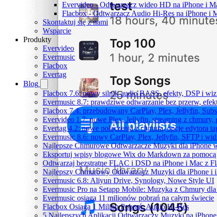
Evervideo - Odtwarzacz wideo HD na iPhone i M
Flacbox - Odtwarzacz Audio Hi-Res na iPhone i 
Skontaktuj się z nami
Wsparcie
Produkty
Evervideo
Evermusic
Flacbox
Evertag
Blog
Flacbox 7.6: nowy silnik audio BASS, efekty, DSP i wi
Evermusic 8.7: prawdziwe odtwarzanie bez przerw, efekt
Flacbox 7.4: przebudowany CarPlay, Plex, Jellyfin, Sub
Evervideo 1.7: nowe Plex, Jellyfin, streaming z chmury,
Evertag 4.2: nowe połączenia z chmurą, opcje edytora 
Evermusic 8.6: nowy CarPlay, Plex, Jellyfin, SFTP i wid
Najlepsze Chmurowe Odtwarzacze Muzyki dla iPhone 
Eksportuj wpisy blogowe Wix do Markdown za pomoc
Odtwarzaj bezstratne FLAC i DSD na iPhone i Mac z F
Najlepszy Chmurowy Odtwarzacz Muzyki dla iPhone i 
Evermusic 6.8: Aliyun Drive, Synology, Nowe Style UI
Evermusic Pro na Setapp Mobile: Muzyka z Chmury dla
Evermusic osiąga 11 milionów pobrań na całym świecie
Flacbox Osiąga 1 Milion Pobrań: Audio Hi-Res
5 Najlepszych Aplikacji Odtwarzaczy Muzyki na iPhon