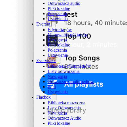
Odtwarzacz audio
Pliki lokalne
Połączenia
Ustawienia
Evertag
Edytor tagów
Mapowania pól tagów
Nawigacja
Pliki lokalne
Połączenia
Ustawienia
Evervideo
Biblioteka multimediów
Listy odtwarzania
Nawigacja
Odtwarzacz multimediów
Pliki
Ustawienia
Flacbox
Biblioteka muzyczna
Listy Odtwarzania
Nawigacja
Odtwarzacz Audio
Pliki lokalne