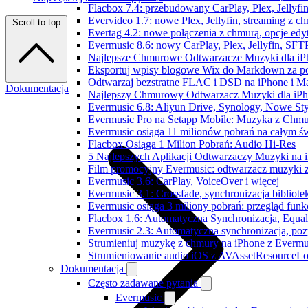
Flacbox 7.4: przebudowany CarPlay, Plex, Jellyfi
Evervideo 1.7: nowe Plex, Jellyfin, streaming z c
Scroll to top
Evertag 4.2: nowe połączenia z chmurą, opcje ed
Evermusic 8.6: nowy CarPlay, Plex, Jellyfin, SFTP
Najlepsze Chmurowe Odtwarzacze Muzyki dla iP
Eksportuj wpisy blogowe Wix do Markdown za 
Odtwarzaj bezstratne FLAC i DSD na iPhone i M
Dokumentacja
Najlepszy Chmurowy Odtwarzacz Muzyki dla iPho
Evermusic 6.8: Aliyun Drive, Synology, Nowe Sty
Evermusic Pro na Setapp Mobile: Muzyka z Chmu
Evermusic osiąga 11 milionów pobrań na całym św
Flacbox Osiąga 1 Milion Pobrań: Audio Hi-Res
5 Najlepszych Aplikacji Odtwarzaczy Muzyki na
Film promocyjny Evermusic: odtwarzacz muzyki 
Evermusic 3.6: CarPlay, VoiceOver i więcej
Evermusic 3.1: Crossfade, synchronizacja bibliote
Evermusic osiąga 3 miliony pobrań: przegląd funkc
Flacbox 1.6: Automatyczna Synchronizacja, Equa
Evermusic 2.3: Automatyczna synchronizacja, pozy
Strumieniuj muzykę z chmury na iPhone z Evermu
Strumieniowanie audio iOS z AVAssetResourceLo
Dokumentacja
Często zadawane pytania
Evermusic