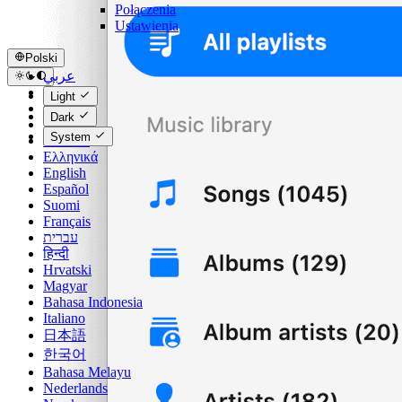
Połączenia
Ustawienia
Polski
عربي
Català
Light
Čeština
Dark
Dansk
System
Deutsch
Ελληνικά
English
Español
Suomi
Français
עברית
हिन्दी
Hrvatski
Magyar
Bahasa Indonesia
Italiano
日本語
한국어
Bahasa Melayu
Nederlands