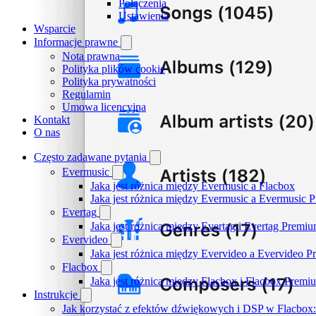
Połączenia
Ustawienia
Wsparcie
Informacje prawne
Nota prawna
Polityka plików cookie
Polityka prywatności
Regulamin
Umowa licencyjna
Kontakt
O nas
Często zadawane pytania
Evermusic
Jaka jest różnica między Evermusic a Flacbox
Jaka jest różnica między Evermusic a Evermusic 
Evertag
Jaka jest różnica między Evertag i Evertag Premi
Evervideo
Jaka jest różnica między Evervideo a Evervideo 
Flacbox
Jaka jest różnica między Flacbox i Flacbox Premi
Instrukcje
Jak korzystać z efektów dźwiękowych i DSP w Flacbox: 