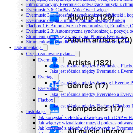
Film promocyjny Evermusic: odtwarzacz muzyki z chmu
Evermusic 3.6: CarPlay, VoiceOver i więcej
Evermusic 3.1: Crossfade, synchronizacja biblioteki i k
Evermusic osiąga 3 miliony pobrań: przegląd funkcji
Flacbox 1.6: Automatyczna Synchronizacja, Equalizer,
Evermusic 2.3: Automatyczna synchronizacja, pozycja od
Strumieniuj muzykę z chmury na iPhone z Evermusic
Strumieniowanie audio iOS z AVAssetResourceLoader
Dokumentacja
Często zadawane pytania
Evermusic
Jaka jest różnica między Evermusic a Flacb
Jaka jest różnica między Evermusic a Ever
Evertag
Jaka jest różnica między Evertag i Evertag
Evervideo
Jaka jest różnica między Evervideo a Ever
Flacbox
Jaka jest różnica między Flacbox i Flacbox
Instrukcje
Jak korzystać z efektów dźwiękowych i DSP w Fla
Jak włączyć wizualizator muzyki podczas odtwarz
Jak korzystać z efektów dźwiękowych w Evermusic: