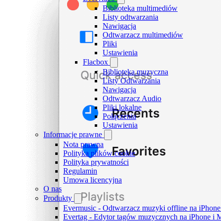
Biblioteka multimediów
Listy odtwarzania
Nawigacja
Odtwarzacz multimediów
Pliki
Ustawienia
Flacbox
Biblioteka muzyczna
Listy Odtwarzania
Nawigacja
Odtwarzacz Audio
Pliki lokalne
Połączenia
Ustawienia
Informacje prawne
Nota prawna
Polityka plików cookie
Polityka prywatności
Regulamin
Umowa licencyjna
O nas
Produkty
Evermusic - Odtwarzacz muzyki offline na iPhone
Evertag - Edytor tagów muzycznych na iPhone i 