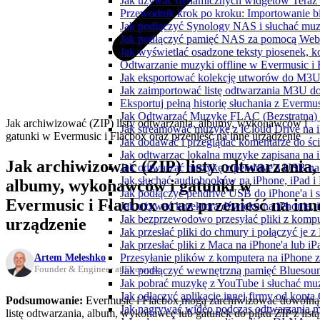
Jak używać dynamicznych widgetów Teraz 
Przewodnik krok po kroku: Importowanie bi
Jak podłączyć Synology NAS i słuchać muz
Jak podłączyć pamięć NAS za pomocą WebD
Jak wyświetlać osadzone teksty piosenek, k
Odtwarzanie muzyki offline w Evermusic i F
Jak eksportować kolekcję utworów do M3U
Jak zaimportować listę odtwarzania M3U do
Eksportuj pełną historię słuchania z Evermu
Jak Odtwarzać Muzykę FLAC (Bezstratną)
Jak archiwizować (ZIP) listy odtwarzania, albumy, wykonawców i
Jak streamować muzykę z iCloud Drive na 
gatunki w Evermusic i Flacbox oraz przenieść na inne urządzenie
Jak dodawać i przeglądać komentarze do śc
Jak odtwarzac lokalna muzyke zapisana na 
Jak archiwizować (ZIP) listy odtwarzania,
Jak odtwarzać muzykę z pendrive'a USB na
Jak słuchać audiobooków na iPhone, iPad 
albumy, wykonawców i gatunki w
Jak podłączyć pendrive USB do iPhone'a i s
Evermusic i Flacbox oraz przenieść na inn
Jak używać korektora dźwięku na iPhonie, 
Jak bezprzewodowo przesyłać pliki z komp
urządzenie
Jak przesłać pliki do chmury i połączyć je 
Jak przesłać pliki z Maca na iPhone'a lub i
Artem Meleshko
Przesyłanie plików z komputera na iPhone
Founder & Engineer at Everappz
Jak podłączyć wewnętrzną pamięć Bluesoun
Jak pobrać muzykę z YouTube i słuchać muz
Jak odłączyć aplikację innej firmy od konta
Podsumowanie:
Evermusic i Flacbox mogą zarchiwizować dowolną
Jak nagrywać wideo podczas odtwarzania m
listę odtwarzania, album, wykonawcę lub gatunek do pliku ZIP z listą