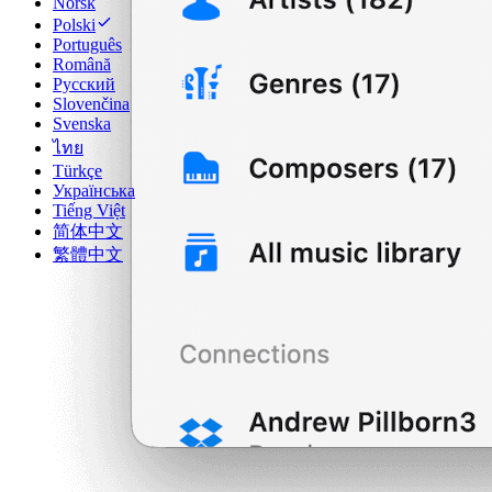
Norsk
Polski
Português
Română
Русский
Slovenčina
Svenska
ไทย
Türkçe
Українська
Tiếng Việt
简体中文
繁體中文