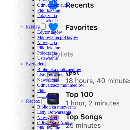
Odtwarzacz audio
Pliki lokalne
Połączenia
Ustawienia
Evertag
Edytor tagów
Mapowania pól tagów
Nawigacja
Pliki lokalne
Połączenia
Ustawienia
Evervideo
Biblioteka multimediów
Listy odtwarzania
Nawigacja
Odtwarzacz multimediów
Pliki
Ustawienia
Flacbox
Biblioteka muzyczna
Listy Odtwarzania
Nawigacja
Odtwarzacz Audio
Pliki lokalne