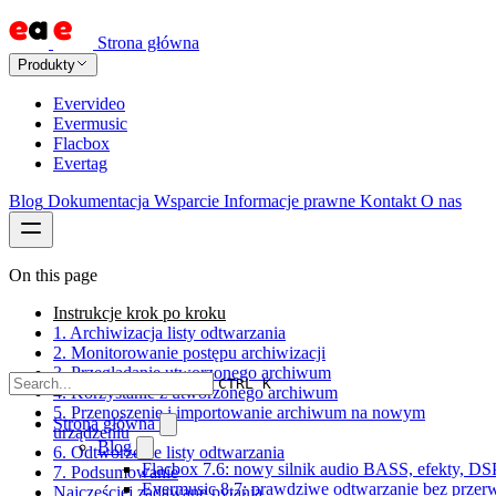
Strona główna
Produkty
Evervideo
Evermusic
Flacbox
Evertag
Blog
Dokumentacja
Wsparcie
Informacje prawne
Kontakt
O nas
On this page
Instrukcje krok po kroku
1. Archiwizacja listy odtwarzania
2. Monitorowanie postępu archiwizacji
3. Przeglądanie utworzonego archiwum
CTRL K
4. Korzystanie z utworzonego archiwum
5. Przenoszenie i importowanie archiwum na nowym
Strona główna
urządzeniu
Blog
6. Odtworzenie listy odtwarzania
Flacbox 7.6: nowy silnik audio BASS, efekty, DS
7. Podsumowanie
Evermusic 8.7: prawdziwe odtwarzanie bez przerw,
Najczęściej zadawane pytania