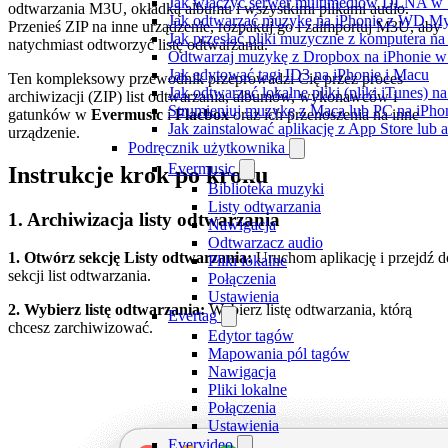
Jak włączyć serwer multimediów DLNA w 
odtwarzania M3U, okładką albumu i wszystkimi plikami audio.
Jak odtwarzać muzykę na iPhonie z WD 
Przenieś ZIP na inne urządzenie, rozpakuj go i zaimportuj M3U, aby
Jak przesłać pliki muzyczne z komputera n
natychmiast odtworzyć listę odtwarzania.
Odtwarzaj muzykę z Dropbox na iPhonie w t
Jak edytować tagi ID3 na iPhonie i Macu
Ten kompleksowy przewodnik przeprowadzi Cię przez proces
Jak odtwarzać lokalne pliki (pliki iTunes) 
archiwizacji (ZIP) list odtwarzania, albumów, wykonawców i
Strumieniuj muzykę z Maca lub PC na iPh
gatunków w
Evermusic
i
Flacbox
oraz ich przenoszenia na inne
Jak zainstalować aplikację z App Store lu
urządzenie.
Podręcznik użytkownika
Evermusic
Instrukcje krok po kroku
Biblioteka muzyki
Listy odtwarzania
1. Archiwizacja listy odtwarzania
Nawigacja
Odtwarzacz audio
1. Otwórz sekcję Listy odtwarzania:
Uruchom aplikację i przejdź d
Pliki lokalne
sekcji list odtwarzania.
Połączenia
Ustawienia
2. Wybierz listę odtwarzania:
Wybierz listę odtwarzania, którą
Evertag
chcesz zarchiwizować.
Edytor tagów
Mapowania pól tagów
Nawigacja
Pliki lokalne
Połączenia
Ustawienia
Evervideo