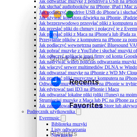
Jak odtwarzać muzykę z pendrive'a USB na iPhon
Jak słuchać audiobooków na iPhone, iPad i Mac 
Jak podłączyć pendrive USB do iPhone'a i słuchać
Jak używać korektora dźwięku na iPhonie, iPadzi
Jak bezprzewodowo przesyłać pliki z komputera 
Jak przesłać pliki do chmury i połączyć je z Ever
Jak przesłać pliki z Maca na iPhone'a lub iPada z
Przesyłanie plików z komputera na iPhone za po
Jak podłączyć wewnętrzną pamięć Bluesound VAUL
Jak pobrać muzykę z YouTube i słuchać muzyki of
Jak odłączyć aplikację innej firmy od konta Googl
Jak nagrywać wideo podczas odtwarzania muzyki 
Jak włączyć serwer multimediów DLNA w Window
Jak odtwarzać muzykę na iPhonie z WD My Clo
Jak przesłać pliki muzyczne z komputera na iPho
Odtwarzaj muzykę z Dropbox na iPhonie w trybie 
Jak edytować tagi ID3 na iPhonie i Macu
Jak odtwarzać lokalne pliki (pliki iTunes) na moim
Strumieniuj muzykę z Maca lub PC na iPhone z
Jak zainstalować aplikację z App Store lub akty
Podręcznik użytkownika
Evermusic
Biblioteka muzyki
Listy odtwarzania
Nawigacja