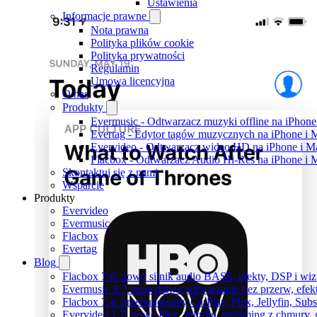
Ustawienia
Informacje prawne
Nota prawna
Polityka plików cookie
Polityka prywatności
Regulamin
Umowa licencyjna
O nas
Produkty
Evermusic - Odtwarzacz muzyki offline na iPhone
Evertag - Edytor tagów muzycznych na iPhone i 
Evervideo - Odtwarzacz wideo HD na iPhone i M
Flacbox - Odtwarzacz Audio Hi-Res na iPhone i 
Skontaktuj się z nami
Wsparcie
Produkty
Evervideo
Evermusic
Flacbox
Evertag
Blog
Flacbox 7.6: nowy silnik audio BASS, efekty, DSP i wi
Evermusic 8.7: prawdziwe odtwarzanie bez przerw, efekt
Flacbox 7.4: przebudowany CarPlay, Plex, Jellyfin, Sub
Evervideo 1.7: nowe Plex, Jellyfin, streaming z chmury,