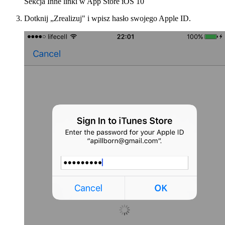
Sekcja Inne linki w App Store iOS 10
Dotknij „Zrealizuj" i wpisz hasło swojego Apple ID.