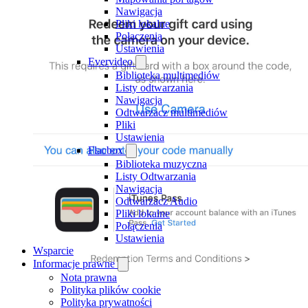
Nawigacja
Pliki lokalne
Połączenia
Ustawienia
Evervideo
Biblioteka multimediów
Listy odtwarzania
Nawigacja
Odtwarzacz multimediów
Pliki
Ustawienia
Flacbox
Biblioteka muzyczna
Listy Odtwarzania
Nawigacja
Odtwarzacz Audio
Pliki lokalne
Połączenia
Ustawienia
Wsparcie
Informacje prawne
Nota prawna
Polityka plików cookie
Polityka prywatności