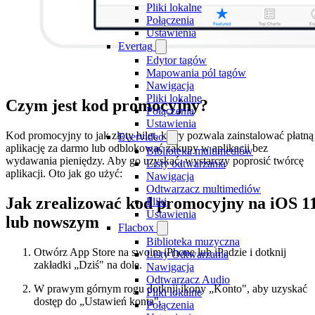
Pliki lokalne
Połączenia
Ustawienia
Evertag
Edytor tagów
Mapowania pól tagów
Nawigacja
Pliki lokalne
Czym jest kod promocyjny?
Połączenia
Ustawienia
Kod promocyjny to jak złoty bilet, który pozwala zainstalować płatną
Evervideo
aplikację za darmo lub odblokować zakupy w aplikacji bez
Biblioteka multimediów
wydawania pieniędzy. Aby go uzyskać, wystarczy poprosić twórcę
Listy odtwarzania
aplikacji. Oto jak go użyć:
Nawigacja
Odtwarzacz multimediów
Jak zrealizować kod promocyjny na iOS 1
Pliki
Ustawienia
lub nowszym
Flacbox
Biblioteka muzyczna
Otwórz App Store na swoim iPhone lub iPadzie i dotknij
Listy Odtwarzania
zakładki „Dziś" na dole.
Nawigacja
Odtwarzacz Audio
W prawym górnym rogu dotknij ikony „Konto", aby uzyskać
Pliki lokalne
dostęp do „Ustawień konta".
Połączenia