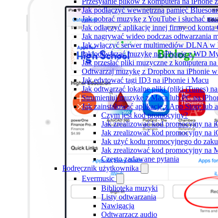
Przesyłanie plików z komputera na iPhone
Jak podłączyć wewnętrzną pamięć Bluesoun
Jak pobrać muzykę z YouTube i słuchać muz
Jak odłączyć aplikację innej firmy od konta
Jak nagrywać wideo podczas odtwarzania m
Jak włączyć serwer multimediów DLNA w 
Jak odtwarzać muzykę na iPhonie z WD 
Jak przesłać pliki muzyczne z komputera n
Odtwarzaj muzykę z Dropbox na iPhonie w t
Jak edytować tagi ID3 na iPhonie i Macu
Jak odtwarzać lokalne pliki (pliki iTunes) 
Strumieniuj muzykę z Maca lub PC na iPh
Jak zainstalować aplikację z App Store lu
Czym jest kod promocyjny?
Jak zrealizować kod promocyjny na 
Jak zrealizować kod promocyjny na i
Jak użyć kodu promocyjnego do zaku
Jak zrealizować kod promocyjny na 
Często zadawane pytania
Podręcznik użytkownika
Evermusic
Biblioteka muzyki
Listy odtwarzania
Nawigacja
Odtwarzacz audio