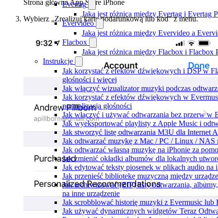
Strona główna App Store iPhone
Evertag
Jaka jest różnica między Evertag i Evertag
Wybierz „Zrealizuj kartę podarunkową lub kod" z menu.
Evervideo
Jaka jest różnica między Evervideo a Ever
Flacbox
Jaka jest różnica między Flacbox i Flacbox
Instrukcje
Jak korzystać z efektów dźwiękowych i DSP w Fl
głośności i więcej
Jak włączyć wizualizator muzyki podczas odtwarz
Jak korzystać z efektów dźwiękowych w Evermusic:
normalizacja głośności
Jak włączyć i używać odtwarzania bez przerw w 
Jak wyeksportować playlisty z Apple Music i odt
Jak stworzyć listę odtwarzania M3U dla Internet 
Jak odtwarzać muzykę z Mac / PC / Linux / NAS
Jak odtwarzać własną muzykę na iPhonie za pom
Jak zmienić okładki albumów dla lokalnych utworó
Jak edytować teksty piosenek w plikach audio n
Jak przenieść bibliotekę muzyczną między urząd
Jak archiwizować (ZIP) listy odtwarzania, album
na inne urządzenie
Jak scrobblować historię muzyki z Evermusic lub 
Jak używać dynamicznych widgetów Teraz Odtwar