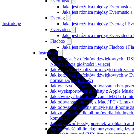
Evermusic
Jaka jest różnica między Evermusic a
Jaka jest różnica między Evermusic 
Evertag
Instrukcje
Jaka jest różnica między Evertag i E
Evervideo
Jaka jest różnica między Evervideo 
Flacbox
Jaka jest różnica między Flacbox i F
Instrukcje
Jak korzystać z efektów dźwiękowych i DSP
Normalizacja głośności i więcej
Jak włączyć wizualizator muzyki podczas o
Jak korzystać z efektów dźwiękowych w Ever
normalizacja głośności
Jak włączyć i używać odtwarzania bez prz
Jak wyeksportować playlisty z Apple Music
Jak stworzyć listę odtwarzania M3U dla Int
Jak odtwarzać muzykę z Mac / PC / Linux
Jak odtwarzać własną muzykę na iPhonie z
Jak zmienić okładki albumów dla lokalnych 
komputer)
Jak edytować teksty piosenek w plikach a
Jak przenieść bibliotekę muzyczną między 