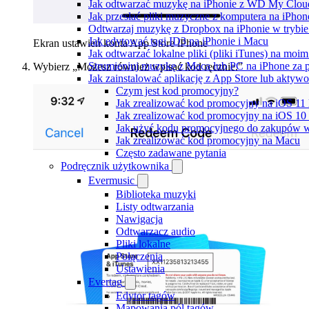
Jak odtwarzać muzykę na iPhonie z WD My Clo
Jak przesłać pliki muzyczne z komputera na iPho
Odtwarzaj muzykę z Dropbox na iPhonie w trybie 
Jak edytować tagi ID3 na iPhonie i Macu
Ekran ustawień konta App Store iPhone
Jak odtwarzać lokalne pliki (pliki iTunes) na moim
Strumieniuj muzykę z Maca lub PC na iPhone z
Wybierz „Możesz również wpisać kod ręcznie."
Jak zainstalować aplikację z App Store lub akty
Czym jest kod promocyjny?
Jak zrealizować kod promocyjny na iOS 11
Jak zrealizować kod promocyjny na iOS 10 
Jak użyć kodu promocyjnego do zakupów w 
Jak zrealizować kod promocyjny na Macu
Często zadawane pytania
Podręcznik użytkownika
Evermusic
Biblioteka muzyki
Listy odtwarzania
Nawigacja
Odtwarzacz audio
Pliki lokalne
Połączenia
Ustawienia
Evertag
Edytor tagów
Mapowania pól tagów