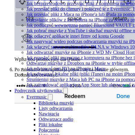
Jak bezprzewodowo przesyłać pliki z komputera na iPh
Jak przesłać pliki do chmury i połączyć je z Evermusic, 
Jak przesłać pliki z Maca na iPhone'a lub iPada za pomo
Przesyłanie plików z komputera na iPhone za pomocą 
Jak podłączyć wewnętrzną pamięć Bluesound VAULT z a
Jak pobrać muzykę z YouTube i słuchać muzyki offline 
Jak odłączyć aplikację innej firmy od konta Google
Jak nagrywać wideo podczas odtwarzania muzyki na iP
Jak włączyć serwer multimediów DLNA w Windows 10 i
Jak odtwarzać muzykę na iPhonie z WD My Cloud Ho
Jak przesłać pliki muzyczne z komputera na iPhone bez
Wpisz kod promocyjny dla iPhone
Odtwarzaj muzykę z Dropbox na iPhonie w trybie offlin
Jak edytować tagi ID3 na iPhonie i Macu
Po zainstalowaniu aplikacja pojawi się na ekranie głównym.
Jak odtwarzać lokalne pliki (pliki iTunes) na moim iPhon
Dotknij, aby otworzyć.
Strumieniuj muzykę z Maca lub PC na iPhone za pomo
Jak zainstalować aplikację z App Store lub aktywować 
Podręcznik użytkownika
Evermusic
Biblioteka muzyki
Listy odtwarzania
Nawigacja
Odtwarzacz audio
Pliki lokalne
Połączenia