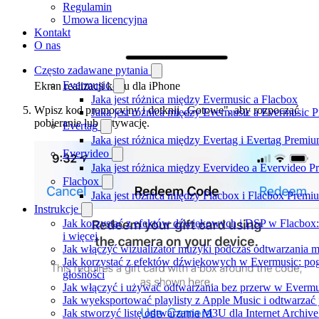
Regulamin
Umowa licencyjna
Kontakt
O nas
Często zadawane pytania
Evermusic
Ekran realizacji kodu dla iPhone
Jaka jest różnica między Evermusic a Flacbox
Wpisz kod promocyjny i dotknij „Gotowe", aby rozpocząć
Jaka jest różnica między Evermusic a Evermusic 
pobieranie lub aktywację.
Evertag
Jaka jest różnica między Evertag i Evertag Premi
Evervideo
Jaka jest różnica między Evervideo a Evervideo 
Flacbox
Jaka jest różnica między Flacbox i Flacbox Premi
Instrukcje
Jak korzystać z efektów dźwiękowych i DSP w Flacbox: 
i więcej
Jak włączyć wizualizator muzyki podczas odtwarzania m
Jak korzystać z efektów dźwiękowych w Evermusic: pogło
głośności
Jak włączyć i używać odtwarzania bez przerw w Evermu
Jak wyeksportować playlisty z Apple Music i odtwarzać
Jak stworzyć listę odtwarzania M3U dla Internet Archiv