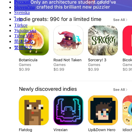
Русский
Slovenčina
Svenska
ไทย
Türkçe
Українська
Tiếng Việt
简体中文
繁體中文