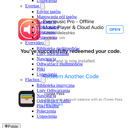
Ustawienia
Evertag
Edytor tagów
Mapowania pól tagów
Nawigacja
Pliki lokalne
Połączenia
Ustawienia
Evervideo
Biblioteka multimediów
Listy odtwarzania
Nawigacja
Odtwarzacz multimediów
Pliki
Ustawienia
Flacbox
Biblioteka muzyczna
Listy Odtwarzania
Nawigacja
Odtwarzacz Audio
Pliki lokalne
Połączenia
Ustawienia
Polski