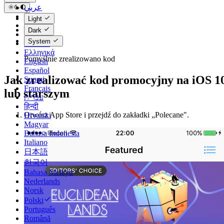
عربي
Català
Light
Čeština
Dark
Dansk
System
Deutsch
Ελληνικά
Pomyślnie zrealizowano kod
English
Español
Jak zrealizować kod promocyjny na iOS 1
Suomi
Français
lub starszym
עברית
हिन्दी
Otwórz App Store i przejdź do zakładki „Polecane".
Hrvatski
Magyar
Bahasa Indonesia
Italiano
日本語
한국어
Bahasa Melayu
Nederlands
Norsk
Polski
Português
Română