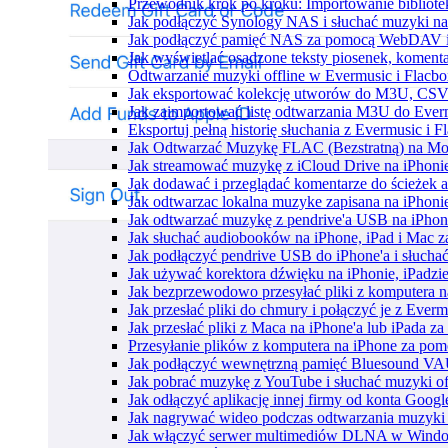
Przewodnik krok po kroku: Importowanie bibliote
Jak podłączyć Synology NAS i słuchać muzyki na
Jak podłączyć pamięć NAS za pomocą WebDAV i 
Jak wyświetlać osadzone teksty piosenek, komenta
Odtwarzanie muzyki offline w Evermusic i Flacbox
Jak eksportować kolekcję utworów do M3U, CSV
Jak zaimportować listę odtwarzania M3U do Ever
Eksportuj pełną historię słuchania z Evermusic i 
Jak Odtwarzać Muzykę FLAC (Bezstratną) na Mo
Jak streamować muzykę z iCloud Drive na iPhoni
Jak dodawać i przeglądać komentarze do ścieżek 
Jak odtwarzac lokalna muzyke zapisana na iPhoni
Jak odtwarzać muzykę z pendrive'a USB na iPhon
Jak słuchać audiobooków na iPhone, iPad i Mac 
Jak podłączyć pendrive USB do iPhone'a i słuchać
Jak używać korektora dźwięku na iPhonie, iPadzi
Jak bezprzewodowo przesyłać pliki z komputera 
Jak przesłać pliki do chmury i połączyć je z Ever
Jak przesłać pliki z Maca na iPhone'a lub iPada z
Przesyłanie plików z komputera na iPhone za po
Jak podłączyć wewnętrzną pamięć Bluesound VAUL
Jak pobrać muzykę z YouTube i słuchać muzyki of
Jak odłączyć aplikację innej firmy od konta Googl
Jak nagrywać wideo podczas odtwarzania muzyki 
Jak włączyć serwer multimediów DLNA w Window