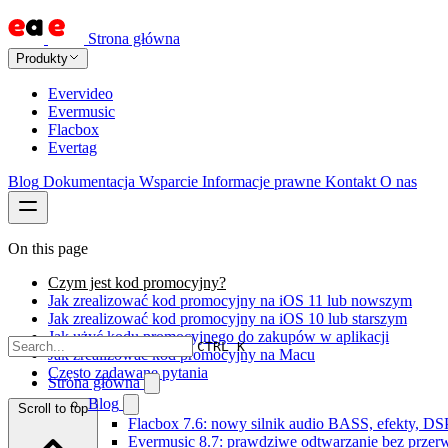
Strona główna
Produkty
Evervideo
Evermusic
Flacbox
Evertag
Blog
Dokumentacja
Wsparcie
Informacje prawne
Kontakt
O nas
On this page
Czym jest kod promocyjny?
Jak zrealizować kod promocyjny na iOS 11 lub nowszym
Jak zrealizować kod promocyjny na iOS 10 lub starszym
Jak użyć kodu promocyjnego do zakupów w aplikacji
CTRL K
Jak zrealizować kod promocyjny na Macu
Często zadawane pytania
Strona główna
Blog
Scroll to top
Flacbox 7.6: nowy silnik audio BASS, efekty, DS
Evermusic 8.7: prawdziwe odtwarzanie bez przerw,