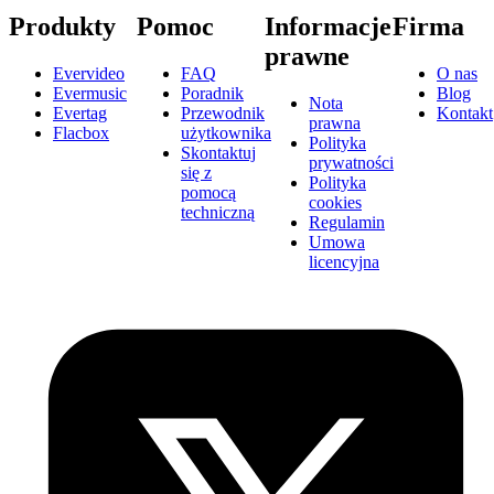
Produkty
Pomoc
Informacje
Firma
prawne
Evervideo
FAQ
O nas
Evermusic
Poradnik
Blog
Nota
Evertag
Przewodnik
Kontakt
prawna
Flacbox
użytkownika
Polityka
Skontaktuj
prywatności
się z
Polityka
pomocą
cookies
techniczną
Regulamin
Umowa
licencyjna