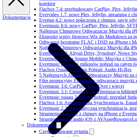
korektor
Flacbox 7.4: przebudowany CarPlay, Plex, Jellyfi
Evervideo 1.7: nowe Plex, Jellyfin, streaming z c
Dokumentacja
Evertag 4.2: nowe połączenia z chmurą, opcje ed
Evermusic 8.6: nowy CarPlay, Plex, Jellyfin, SFTP
Najlepsze Chmurowe Odtwarzacze Muzyki dla iP
Eksportuj wpisy blogowe Wix do Markdown za 
Odtwarzaj bezstratne FLAC i DSD na iPhone i M
Najlepszy Chmurowy Odtwarzacz Muzyki dla iPho
Evermusic 6.8: Aliyun Drive, Synology, Nowe Sty
Evermusic Pro na Setapp Mobile: Muzyka z Chmu
Evermusic osiąga 11 milionów pobrań na całym św
Flacbox Osiąga 1 Milion Pobrań: Audio Hi-Res
5 Najlepszych Aplikacji Odtwarzaczy Muzyki na
Film promocyjny Evermusic: odtwarzacz muzyki 
Evermusic 3.6: CarPlay, VoiceOver i więcej
Evermusic 3.1: Crossfade, synchronizacja bibliote
Evermusic osiąga 3 miliony pobrań: przegląd funkc
Flacbox 1.6: Automatyczna Synchronizacja, Equa
Evermusic 2.3: Automatyczna synchronizacja, pozy
Strumieniuj muzykę z chmury na iPhone z Evermu
Strumieniowanie audio iOS z AVAssetResourceLo
Dokumentacja
Często zadawane pytania