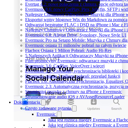
Evertag 4.2: nowe połączenia z chmurą, opcje edytora 
Evermusic 8.6: nowy CarPlay, Plex, Jellyfin, SFTP i wid
Najlepsze Chmurowe Odtwarzacze Muzyki dla iPhone 
Eksportuj wpisy blogowe Wix do Markdown za pomoc
Odtwarzaj bezstratne FLAC i DSD na iPhone i Mac z F
Najlepszy Chmurowy Odtwarzacz Muzyki dla iPhone i 
Evermusic 6.8: Aliyun Drive, Synology, Nowe Style UI
Evermusic Pro na Setapp Mobile: Muzyka z Chmury dla
Evermusic osiąga 11 milionów pobrań na całym świecie
Flacbox Osiąga 1 Milion Pobrań: Audio Hi-Res
5 Najlepszych Aplikacji Odtwarzaczy Muzyki na iPhon
Film promocyjny Evermusic: odtwarzacz muzyki z chmu
Evermusic 3.6: CarPlay, VoiceOver i więcej
Evermusic 3.1: Crossfade, synchronizacja biblioteki i k
Evermusic osiąga 3 miliony pobrań: przegląd funkcji
Flacbox 1.6: Automatyczna Synchronizacja, Equalizer,
Evermusic 2.3: Automatyczna synchronizacja, pozycja od
Strumieniuj muzykę z chmury na iPhone z Evermusic
Strumieniowanie audio iOS z AVAssetResourceLoader
Dokumentacja
Często zadawane pytania
Evermusic
Jaka jest różnica między Evermusic a Flacb
Jaka jest różnica między Evermusic a Ever