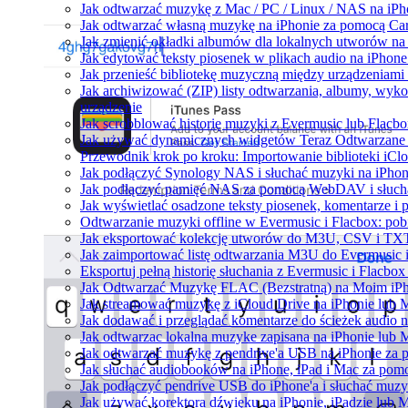
Jak odtwarzać muzykę z Mac / PC / Linux / NAS na i
Jak odtwarzać własną muzykę na iPhonie za pomocą Ca
Jak zmienić okładki albumów dla lokalnych utworów na S
Jak edytować teksty piosenek w plikach audio na iPho
Jak przenieść bibliotekę muzyczną między urządzeniam
Jak archiwizować (ZIP) listy odtwarzania, albumy, wyk
urządzenie
Jak scrobblować historię muzyki z Evermusic lub Flacbo
Jak używać dynamicznych widgetów Teraz Odtwarzane w
Przewodnik krok po kroku: Importowanie biblioteki iCl
Jak podłączyć Synology NAS i słuchać muzyki na iPhon
Jak podłączyć pamięć NAS za pomocą WebDAV i słucha
Jak wyświetlać osadzone teksty piosenek, komentarze i 
Odtwarzanie muzyki offline w Evermusic i Flacbox: pobi
Jak eksportować kolekcję utworów do M3U, CSV i TXT
Jak zaimportować listę odtwarzania M3U do Evermusic 
Eksportuj pełną historię słuchania z Evermusic i Flacbox
Jak Odtwarzać Muzykę FLAC (Bezstratną) na Moim iP
Jak streamować muzykę z iCloud Drive na iPhonie lub 
Jak dodawać i przeglądać komentarze do ścieżek audio 
Jak odtwarzac lokalna muzyke zapisana na iPhonie lub 
Jak odtwarzać muzykę z pendrive'a USB na iPhonie za
Jak słuchać audiobooków na iPhone, iPad i Mac za pom
Jak podłączyć pendrive USB do iPhone'a i słuchać muzyk
Jak używać korektora dźwięku na iPhonie, iPadzie lub 