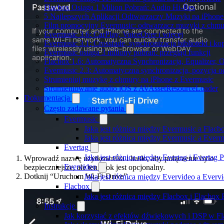
Flacbox Osiąga 1 Milion Pobrań: Audio Hi-Res
5 Najlepszych Aplikacji Odtwarzaczy Muzyki na iPhon
Film promocyjny Evermusic: odtwarzacz muzyki z chmu
Evermusic 3.6: CarPlay, VoiceOver i więcej
Evermusic 3.1: Crossfade, synchronizacja biblioteki i k
Evermusic osiąga 3 miliony pobrań: przegląd funkcji
Flacbox 1.6: Automatyczna Synchronizacja, Equalizer,
Evermusic 2.3: Automatyczna synchronizacja, pozycja od
Strumieniuj muzykę z chmury na iPhone z Evermusic
Strumieniowanie audio iOS z AVAssetResourceLoader
Dokumentacja
Często zadawane pytania
Evermusic
Jaka jest różnica między Evermusic a Flacb
Jaka jest różnica między Evermusic a Ever
Evertag
Jaka jest różnica między Evertag i Evertag
Wprowadź nazwę użytkownika i hasło, aby połączenie było
Evervideo
bezpieczniejsze, ale ten krok jest opcjonalny.
Dotknij “Uruchom Wi-Fi Drive”.
Jaka jest różnica między Evervideo a Ever
Flacbox
Jaka jest różnica między Flacbox i Flacbox
Instrukcje
Jak korzystać z efektów dźwiękowych i DSP w Fla