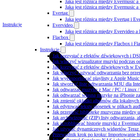
Jaka jest różnica między Evermusic a
Jaka jest różnica między Evermusic 
Evertag
Jaka jest różnica między Evertag i E
Instrukcje
Evervideo
Jaka jest różnica między Evervideo 
Flacbox
Jaka jest różnica między Flacbox i F
Instrukcje
Jak korzystać z efektów dźwiękowych i DSP
Jak włączyć wizualizator muzyki podczas o
Jak korzystać z efektów dźwiękowych w Ever
Jak włączyć i używać odtwarzania bez prz
Jak wyeksportować playlisty z Apple Music
Jak stworzyć listę odtwarzania M3U dla Int
Jak odtwarzać muzykę z Mac / PC / Linux
Jak odtwarzać własną muzykę na iPhonie z
Jak zmienić okładki albumów dla lokalnych 
Jak edytować teksty piosenek w plikach a
Jak przenieść bibliotekę muzyczną między 
Jak archiwizować (ZIP) listy odtwarzania, 
Jak scrobblować historię muzyki z Evermusi
Jak używać dynamicznych widgetów Teraz 
Przewodnik krok po kroku: Importowanie bi