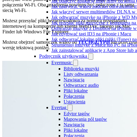
Jak odłączyć aplikację innej firmy od konta
połączenia Wi-Fi. Oba urządzenia powinny być połączone z tą samą
Jak nagrywać wideo podczas odtwarzania m
siecią Wi-Fi.
Jak włączyć serwer multimediów DLNA w 
Jak odtwarzać muzykę na iPhonie z WD 
Możesz przesyłać pliki bezprzewodowo za pomocą przeglądarki
Jak przesłać pliki muzyczne z komputera n
internetowej na komputerze lub klienta WebDAV, takiego jak Mac
Odtwarzaj muzykę z Dropbox na iPhonie w t
Finder lub Windows File Explorer.
Jak edytować tagi ID3 na iPhonie i Macu
Jak odtwarzać lokalne pliki (pliki iTunes) 
Możesz obejrzeć samouczek wideo od
TECHGUYPH
lub przeczyta
Strumieniuj muzykę z Maca lub PC na iPh
wersję tekstową poniżej.
Jak zainstalować aplikację z App Store lu
Podręcznik użytkownika
Evermusic
Biblioteka muzyki
Listy odtwarzania
Nawigacja
Odtwarzacz audio
Pliki lokalne
Połączenia
Ustawienia
Evertag
Edytor tagów
Mapowania pól tagów
Nawigacja
Pliki lokalne
Połączenia