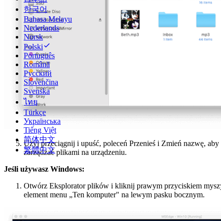
한국어
Bahasa Melayu
Nederlands
Norsk
Polski
Português
Română
Русский
Slovenčina
Svenska
ไทย
Türkçe
Українська
Tiếng Việt
简体中文
Użyj przeciągnij i upuść, poleceń Przenieś i Zmień nazwę, aby
繁體中文
zarządzać plikami na urządzeniu.
Jeśli używasz Windows:
Otwórz Eksplorator plików i kliknij prawym przyciskiem mysz
element menu „Ten komputer" na lewym pasku bocznym.