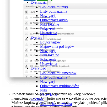
Evermusic
Biblioteka muzyki
Listy odtwarzania
Nawigacja
Odtwarzacz audio
Pliki lokalne
Połączenia
Ustawienia
Evertag
Edytor tagów
Mapowania pól tagów
Nawigacja
Pliki lokalne
Połączenia
Ustawienia
Evervideo
Biblioteka multimediów
Listy odtwarzania
Nawigacja
Odtwarzacz multimediów
Pliki
Po nawiązaniu połączenia zobaczysz aplikację webową
Ustawienia
menedżera plików. Obsługiwane są wszystkie typowe operacje
Flacbox
Możesz kopiować, przenosić, usuwać, przesyłać i pobierać plik
Biblioteka muzyczna
z komputera do pamięci lokalnej urządzenia.