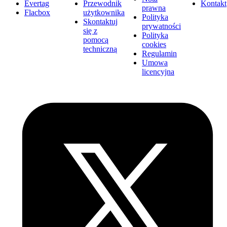
Evertag
Przewodnik
Kontakt
prawna
Flacbox
użytkownika
Polityka
Skontaktuj
prywatności
się z
Polityka
pomocą
cookies
techniczną
Regulamin
Umowa
licencyjna