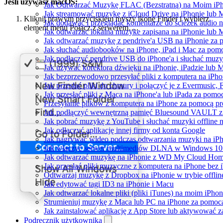
Jeśli używasz macOS:
Jak Odtwarzać Muzykę FLAC (Bezstratną) na Moim iP
Jak streamować muzykę z iCloud Drive na iPhonie lub 
Kliknij prawym przyciskiem myszy ikonę Finder i wybierz
Jak dodawać i przeglądać komentarze do ścieżek audio 
element menu Połącz z serwerem….
Jak odtwarzac lokalna muzyke zapisana na iPhonie lub 
Jak odtwarzać muzykę z pendrive'a USB na iPhonie za
Jak słuchać audiobooków na iPhone, iPad i Mac za pom
Jak podłączyć pendrive USB do iPhone'a i słuchać muzyk
Jak używać korektora dźwięku na iPhonie, iPadzie lub 
Jak bezprzewodowo przesyłać pliki z komputera na iPh
Jak przesłać pliki do chmury i połączyć je z Evermusic, 
Jak przesłać pliki z Maca na iPhone'a lub iPada za pomo
Przesyłanie plików z komputera na iPhone za pomocą 
Jak podłączyć wewnętrzną pamięć Bluesound VAULT z a
Jak pobrać muzykę z YouTube i słuchać muzyki offline 
Jak odłączyć aplikację innej firmy od konta Google
Jak nagrywać wideo podczas odtwarzania muzyki na iP
Jak włączyć serwer multimediów DLNA w Windows 10 i
Jak odtwarzać muzykę na iPhonie z WD My Cloud Ho
Jak przesłać pliki muzyczne z komputera na iPhone bez
Odtwarzaj muzykę z Dropbox na iPhonie w trybie offlin
Jak edytować tagi ID3 na iPhonie i Macu
Jak odtwarzać lokalne pliki (pliki iTunes) na moim iPhon
Strumieniuj muzykę z Maca lub PC na iPhone za pomo
Jak zainstalować aplikację z App Store lub aktywować 
Podręcznik użytkownika