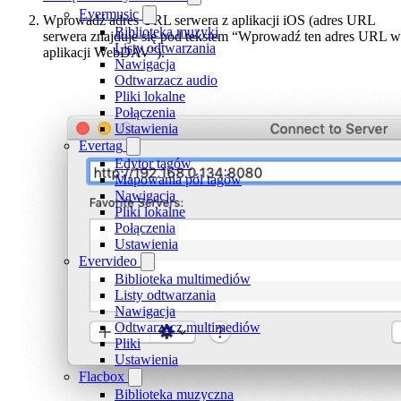
Evermusic
Wprowadź adres URL serwera z aplikacji iOS (adres URL
Biblioteka muzyki
serwera znajduje się pod tekstem “Wprowadź ten adres URL w
Listy odtwarzania
aplikacji WebDAV”).
Nawigacja
Odtwarzacz audio
Pliki lokalne
Połączenia
Ustawienia
Evertag
Edytor tagów
Mapowania pól tagów
Nawigacja
Pliki lokalne
Połączenia
Ustawienia
Evervideo
Biblioteka multimediów
Listy odtwarzania
Nawigacja
Odtwarzacz multimediów
Pliki
Ustawienia
Flacbox
Biblioteka muzyczna