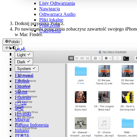
Listy Odtwarzania
Nawigacja
Odtwarzacz Audio
Pliki lokalne
Dotknij przycisku Połącz.
Połączenia
Po nawiązaniu połączenia zobaczysz zawartość swojego iPhon
Ustawienia
w Mac Finder.
Polski
عربي
Català
Light
Čeština
Dark
Dansk
System
Deutsch
Ελληνικά
English
Español
Suomi
Français
עברית
हिन्दी
Hrvatski
Magyar
Bahasa Indonesia
Italiano
日本語