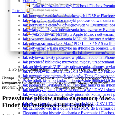
Flacbox
Jaka jest różnica między Flacbox i Flacbox Premi
Instrukcje
Jak korzystać z efektów dźwiękowych i DSP w Flacbox: 
Jak włączyć wizualizator muzyki podczas odtwarzania m
Jak korzystać z efektów dźwiękowych w Evermusic: pogłos
Jak włączyć i używać odtwarzania bez przerw w Evermu
Jak wyeksportować playlisty z Apple Music i odtwarzać
Jak stworzyć listę odtwarzania M3U dla Internet Archiv
Jak odtwarzać muzykę z Mac / PC / Linux / NAS na i
Jak odtwarzać własną muzykę na iPhonie za pomocą Ca
Jak zmienić okładki albumów dla lokalnych utworów na S
Jak edytować teksty piosenek w plikach audio na iPho
Jak przenieść bibliotekę muzyczną między urządzeniam
Jak archiwizować (ZIP) listy odtwarzania, albumy, wyko
Po zakończeniu dotknij “Zatrzymaj Wi-Fi Drive” na iPhone.
Jak scrobblować historię muzyki z Evermusic lub Flacbo
Jak używać dynamicznych widgetów Teraz Odtwarzane w
Uwaga: upewnij się, że używasz najnowszej wersji przeglądarki na
Przewodnik krok po kroku: Importowanie biblioteki iCl
komputerze i że JavaScript nie jest wyłączony. Rozwiąże to wszelkie
Jak podłączyć Synology NAS i słuchać muzyki na iPhon
problemy, jeśli połączenie nie może zostać nawiązane.
Jak podłączyć pamięć NAS za pomocą WebDAV i słucha
Jak wyświetlać osadzone teksty piosenek, komentarze i 
Przesyłanie plików audio za pomocą Mac
Odtwarzanie muzyki offline w Evermusic i Flacbox: pobi
Jak eksportować kolekcję utworów do M3U, CSV i TXT
Finder lub Windows File Explorer
Jak zaimportować listę odtwarzania M3U do Evermusic 
Eksportuj pełną historię słuchania z Evermusic i Flacbox