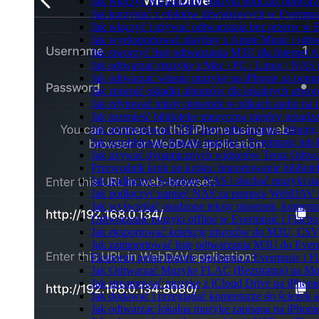
Jak włączyć wizualizator muzyki podczas odtwarz
Jak korzystać z efektów dźwiękowych w Evermusic:
Jak włączyć i używać odtwarzania bez przerw w 
Jak wyeksportować playlisty z Apple Music i odt
Jak stworzyć listę odtwarzania M3U dla Internet 
Jak odtwarzać muzykę z Mac / PC / Linux / NAS
Jak odtwarzać własną muzykę na iPhonie za pom
Jak zmienić okładki albumów dla lokalnych utworó
Jak edytować teksty piosenek w plikach audio n
Jak przenieść bibliotekę muzyczną między urząd
Jak archiwizować (ZIP) listy odtwarzania, albumy
Jak scrobblować historię muzyki z Evermusic lub 
Jak używać dynamicznych widgetów Teraz Odtwar
Przewodnik krok po kroku: Importowanie bibliote
Jak podłączyć Synology NAS i słuchać muzyki na
Jak podłączyć pamięć NAS za pomocą WebDAV i 
Jak wyświetlać osadzone teksty piosenek, komenta
Odtwarzanie muzyki offline w Evermusic i Flacbox
Jak eksportować kolekcję utworów do M3U, CSV
Jak zaimportować listę odtwarzania M3U do Ever
Eksportuj pełną historię słuchania z Evermusic i 
Jak Odtwarzać Muzykę FLAC (Bezstratną) na Mo
Jak streamować muzykę z iCloud Drive na iPhoni
Jak dodawać i przeglądać komentarze do ścieżek 
Jak odtwarzac lokalna muzyke zapisana na iPhoni