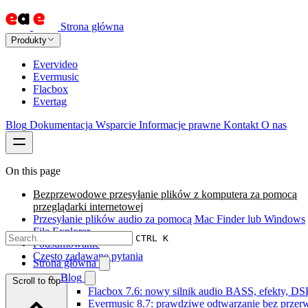
Strona główna
Produkty
Evervideo
Evermusic
Flacbox
Evertag
Blog
Dokumentacja
Wsparcie
Informacje prawne
Kontakt
O nas
On this page
Bezprzewodowe przesyłanie plików z komputera za pomocą
przeglądarki internetowej
Przesyłanie plików audio za pomocą Mac Finder lub Windows
File Explorer
CTRL K
Podsumowanie
Często zadawane pytania
Strona główna
Blog
Scroll to top
Flacbox 7.6: nowy silnik audio BASS, efekty, DS
Evermusic 8.7: prawdziwe odtwarzanie bez przerw,