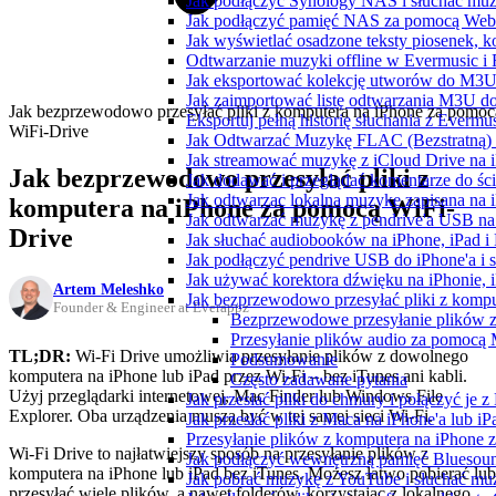
Jak podłączyć Synology NAS i słuchać muz
Jak podłączyć pamięć NAS za pomocą WebD
Jak wyświetlać osadzone teksty piosenek, k
Odtwarzanie muzyki offline w Evermusic i F
Jak eksportować kolekcję utworów do M3U
Jak zaimportować listę odtwarzania M3U do
Jak bezprzewodowo przesyłać pliki z komputera na iPhone za pomoc
Eksportuj pełną historię słuchania z Evermu
WiFi-Drive
Jak Odtwarzać Muzykę FLAC (Bezstratną)
Jak streamować muzykę z iCloud Drive na 
Jak bezprzewodowo przesyłać pliki z
Jak dodawać i przeglądać komentarze do śc
Jak odtwarzac lokalna muzyke zapisana na 
komputera na iPhone za pomocą WiFi-
Jak odtwarzać muzykę z pendrive'a USB na
Drive
Jak słuchać audiobooków na iPhone, iPad 
Jak podłączyć pendrive USB do iPhone'a i s
Jak używać korektora dźwięku na iPhonie, 
Artem Meleshko
Jak bezprzewodowo przesyłać pliki z komp
Founder & Engineer at Everappz
Bezprzewodowe przesyłanie plików z 
Przesyłanie plików audio za pomocą 
TL;DR:
Wi-Fi Drive umożliwia przesyłanie plików z dowolnego
Podsumowanie
komputera na iPhone lub iPad przez Wi-Fi – bez iTunes ani kabli.
Często zadawane pytania
Użyj przeglądarki internetowej, Mac Finder lub Windows File
Jak przesłać pliki do chmury i połączyć je 
Explorer. Oba urządzenia muszą być w tej samej sieci Wi-Fi.
Jak przesłać pliki z Maca na iPhone'a lub i
Przesyłanie plików z komputera na iPhone
Wi-Fi Drive to najłatwiejszy sposób na przesyłanie plików z
Jak podłączyć wewnętrzną pamięć Bluesoun
komputera na iPhone lub iPad bez iTunes. Możesz łatwo pobierać lub
Jak pobrać muzykę z YouTube i słuchać muz
przesyłać wiele plików, a nawet folderów, korzystając z lokalnego