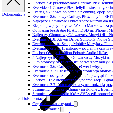
Flacbox 7.4: przebudowany CarPlay, Plex, Jellyfi
Evervideo 1.7: nowe Plex, Jellyfin, streaming z c
Evertag 4.2: nowe połączenia z chmurą, opcje ed
Dokumentacja
Evermusic 8.6: nowy CarPlay, Plex, Jellyfin, SFTP
Najlepsze Chmurowe Odtwarzacze Muzyki dla iP
Eksportuj wpisy blogowe Wix do Markdown za 
Odtwarzaj bezstratne FLAC i DSD na iPhone i M
Najlepszy Chmurowy Odtwarzacz Muzyki dla iPho
Evermusic 6.8: Aliyun Drive, Synology, Nowe Sty
Evermusic Pro na Setapp Mobile: Muzyka z Chmu
Evermusic osiąga 11 milionów pobrań na całym św
Flacbox Osiąga 1 Milion Pobrań: Audio Hi-Res
5 Najlepszych Aplikacji Odtwarzaczy Muzyki na
Film promocyjny Evermusic: odtwarzacz muzyki 
Evermusic 3.6: CarPlay, VoiceOver i więcej
Evermusic 3.1: Crossfade, synchronizacja bibliote
Evermusic osiąga 3 miliony pobrań: przegląd funkc
Flacbox 1.6: Automatyczna Synchronizacja, Equa
Evermusic 2.3: Automatyczna synchronizacja, pozy
Strumieniuj muzykę z chmury na iPhone z Evermu
Strumieniowanie audio iOS z AVAssetResourceLo
Dokumentacja
Często zadawane pytania
Evermusic