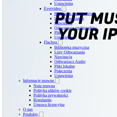
Ustawienia
Evervideo
Biblioteka multimediów
Listy odtwarzania
Nawigacja
Odtwarzacz multimediów
Pliki
Ustawienia
Flacbox
Biblioteka muzyczna
Listy Odtwarzania
Nawigacja
Odtwarzacz Audio
Pliki lokalne
Połączenia
Ustawienia
Informacje prawne
Nota prawna
Polityka plików cookie
Polityka prywatności
Regulamin
Umowa licencyjna
O nas
Produkty