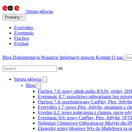
Strona główna
Produkty
Evervideo
Evermusic
Flacbox
Evertag
Blog
Dokumentacja
Wsparcie
Informacje prawne
Kontakt
O nas
⌘
K
Strona główna
Blog
Flacbox 7.6: nowy silnik audio BASS, efekty, DS
Evermusic 8.7: prawdziwe odtwarzanie bez przerw,
Flacbox 7.4: przebudowany CarPlay, Plex, Jellyfi
Evervideo 1.7: nowe Plex, Jellyfin, streaming z c
Evertag 4.2: nowe połączenia z chmurą, opcje ed
Evermusic 8.6: nowy CarPlay, Plex, Jellyfin, SFTP
Najlepsze Chmurowe Odtwarzacze Muzyki dla iP
Eksportuj wpisy blogowe Wix do Markdown za 