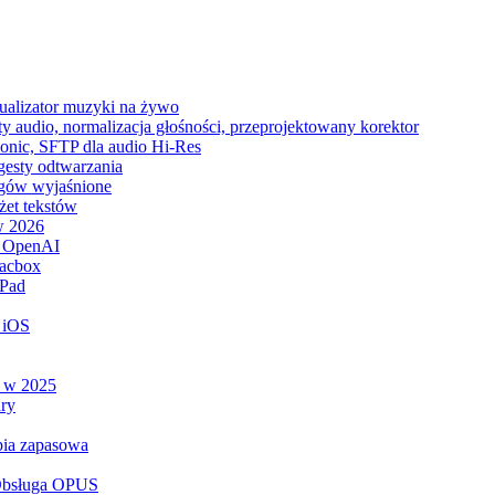
zualizator muzyki na żywo
y audio, normalizacja głośności, przeprojektowany korektor
sonic, SFTP dla audio Hi-Res
 gesty odtwarzania
tagów wyjaśnione
żet tekstów
w 2026
ą OpenAI
lacbox
iPad
 iOS
e w 2025
ry
opia zapasowa
 Obsługa OPUS