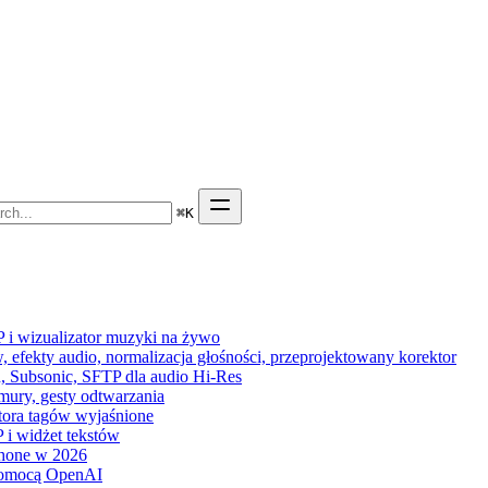
⌘
K
P i wizualizator muzyki na żywo
 efekty audio, normalizacja głośności, przeprojektowany korektor
n, Subsonic, SFTP dla audio Hi-Res
hmury, gesty odtwarzania
ytora tagów wyjaśnione
 i widżet tekstów
hone w 2026
pomocą OpenAI