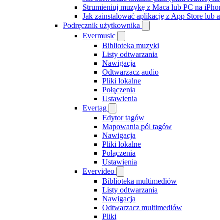
Strumieniuj muzykę z Maca lub PC na iPh
Jak zainstalować aplikację z App Store lu
Podręcznik użytkownika
Evermusic
Biblioteka muzyki
Listy odtwarzania
Nawigacja
Odtwarzacz audio
Pliki lokalne
Połączenia
Ustawienia
Evertag
Edytor tagów
Mapowania pól tagów
Nawigacja
Pliki lokalne
Połączenia
Ustawienia
Evervideo
Biblioteka multimediów
Listy odtwarzania
Nawigacja
Odtwarzacz multimediów
Pliki