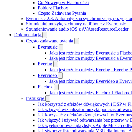
Co Nowego w Flacbox 1.6
Pobierz Flacbox
Często Zadawane Pytania
Evermusic 2.3: Automatyczna synchronizacja, pozycja od
Strumieniuj muzykę z chmury na iPhone z Evermusic
Strumieniowanie audio iOS z AVAssetResourceLoader
Dokumentacja
Często zadawane pytania
Evermusic
Jaka jest różnica między Evermusic a Flacb
Jaka jest różnica między Evermusic a Ever
Evertag
Jaka jest różnica między Evertag i Evertag
Evervideo
Jaka jest różnica między Evervideo a Ever
Flacbox
Jaka jest różnica między Flacbox i Flacbox
Instrukcje
Jak korzystać z efektów dźwiękowych i DSP w Fla
Jak włączyć wizualizator muzyki podczas odtwarz
Jak korzystać z efektów dźwiękowych w Evermusic:
Jak włączyć i używać odtwarzania bez przerw w 
Jak wyeksportować playlisty z Apple Music i odt
Jak stworzyć listę odtwarzania M3U dla Internet 