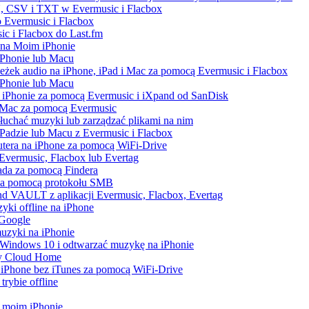
, CSV i TXT w Evermusic i Flacbox
 Evermusic i Flacbox
sic i Flacbox do Last.fm
 na Moim iPhonie
iPhonie lub Macu
ieżek audio na iPhone, iPad i Mac za pomocą Evermusic i Flacbox
iPhonie lub Macu
 iPhonie za pomocą Evermusic i iXpand od SanDisk
i Mac za pomocą Evermusic
łuchać muzyki lub zarządzać plikami na nim
iPadzie lub Macu z Evermusic i Flacbox
utera na iPhone za pomocą WiFi-Drive
z Evermusic, Flacbox lub Evertag
Pada za pomocą Findera
 za pomocą protokołu SMB
d VAULT z aplikacji Evermusic, Flacbox, Evertag
yki offline na iPhone
 Google
uzyki na iPhonie
Windows 10 i odtwarzać muzykę na iPhonie
My Cloud Home
a iPhone bez iTunes za pomocą WiFi-Drive
rybie offline
na moim iPhonie