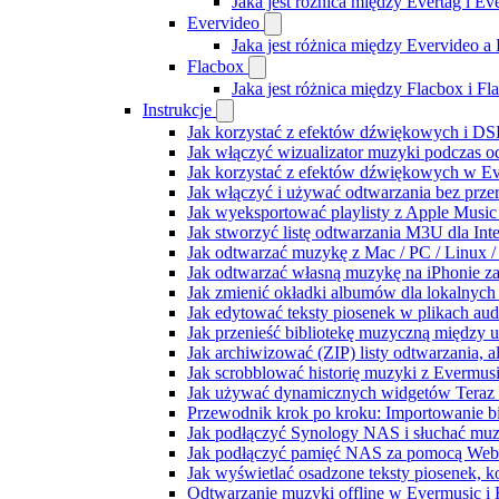
Jaka jest różnica między Evertag i E
Evervideo
Jaka jest różnica między Evervideo 
Flacbox
Jaka jest różnica między Flacbox i F
Instrukcje
Jak korzystać z efektów dźwiękowych i DSP
Jak włączyć wizualizator muzyki podczas o
Jak korzystać z efektów dźwiękowych w Ever
Jak włączyć i używać odtwarzania bez prz
Jak wyeksportować playlisty z Apple Music
Jak stworzyć listę odtwarzania M3U dla Int
Jak odtwarzać muzykę z Mac / PC / Linux
Jak odtwarzać własną muzykę na iPhonie z
Jak zmienić okładki albumów dla lokalnych 
Jak edytować teksty piosenek w plikach a
Jak przenieść bibliotekę muzyczną między 
Jak archiwizować (ZIP) listy odtwarzania, 
Jak scrobblować historię muzyki z Evermusi
Jak używać dynamicznych widgetów Teraz 
Przewodnik krok po kroku: Importowanie bi
Jak podłączyć Synology NAS i słuchać muz
Jak podłączyć pamięć NAS za pomocą WebD
Jak wyświetlać osadzone teksty piosenek, k
Odtwarzanie muzyki offline w Evermusic i F