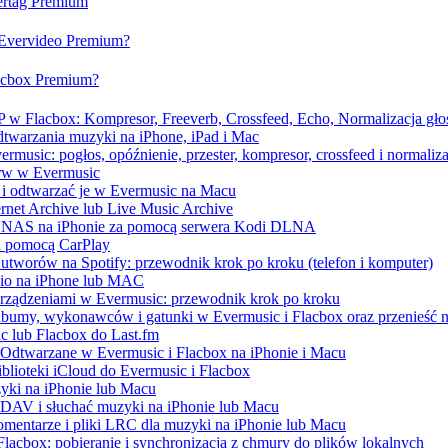
vertag Premium
a Evervideo Premium?
lacbox Premium?
 w Flacbox: Kompresor, Freeverb, Crossfeed, Echo, Normalizacja głoś
dtwarzania muzyki na iPhone, iPad i Mac
music: pogłos, opóźnienie, przester, kompresor, crossfeed i normaliza
erw w Evermusic
 i odtwarzać je w Evermusic na Macu
ernet Archive lub Live Music Archive
 / NAS na iPhonie za pomocą serwera Kodi DLNA
a pomocą CarPlay
utworów na Spotify: przewodnik krok po kroku (telefon i komputer)
udio na iPhone lub MAC
urządzeniami w Evermusic: przewodnik krok po kroku
albumy, wykonawców i gatunki w Evermusic i Flacbox oraz przenieść n
c lub Flacbox do Last.fm
Odtwarzane w Evermusic i Flacbox na iPhonie i Macu
blioteki iCloud do Evermusic i Flacbox
yki na iPhonie lub Macu
AV i słuchać muzyki na iPhonie lub Macu
omentarze i pliki LRC dla muzyki na iPhonie lub Macu
lacbox: pobieranie i synchronizacja z chmury do plików lokalnych