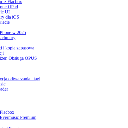
ac z Flacbox
ne i iPad
le UI
ry dla iOS
iecie
 iPhone w 2025
z chmury
ki i kopia zapasowa
ji
lizer, Obsługa OPUS
cja odtwarzania i tagi
sic
ader
 Flacbox
a Evermusic Premium