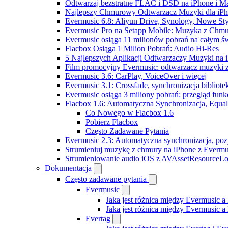
Odtwarzaj bezstratne FLAC i DSD na iPhone i M
Najlepszy Chmurowy Odtwarzacz Muzyki dla iPho
Evermusic 6.8: Aliyun Drive, Synology, Nowe Sty
Evermusic Pro na Setapp Mobile: Muzyka z Chmu
Evermusic osiąga 11 milionów pobrań na całym św
Flacbox Osiąga 1 Milion Pobrań: Audio Hi-Res
5 Najlepszych Aplikacji Odtwarzaczy Muzyki na
Film promocyjny Evermusic: odtwarzacz muzyki 
Evermusic 3.6: CarPlay, VoiceOver i więcej
Evermusic 3.1: Crossfade, synchronizacja bibliote
Evermusic osiąga 3 miliony pobrań: przegląd funkc
Flacbox 1.6: Automatyczna Synchronizacja, Equa
Co Nowego w Flacbox 1.6
Pobierz Flacbox
Często Zadawane Pytania
Evermusic 2.3: Automatyczna synchronizacja, pozy
Strumieniuj muzykę z chmury na iPhone z Evermu
Strumieniowanie audio iOS z AVAssetResourceLo
Dokumentacja
Często zadawane pytania
Evermusic
Jaka jest różnica między Evermusic a
Jaka jest różnica między Evermusic 
Evertag