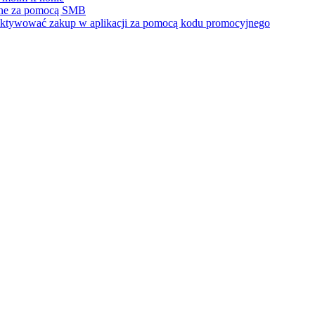
one za pomocą SMB
b aktywować zakup w aplikacji za pomocą kodu promocyjnego