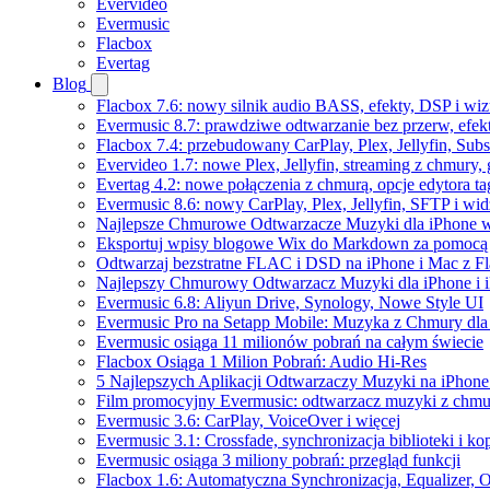
Evervideo
Evermusic
Flacbox
Evertag
Blog
Flacbox 7.6: nowy silnik audio BASS, efekty, DSP i wi
Evermusic 8.7: prawdziwe odtwarzanie bez przerw, efekt
Flacbox 7.4: przebudowany CarPlay, Plex, Jellyfin, Sub
Evervideo 1.7: nowe Plex, Jellyfin, streaming z chmury,
Evertag 4.2: nowe połączenia z chmurą, opcje edytora 
Evermusic 8.6: nowy CarPlay, Plex, Jellyfin, SFTP i wid
Najlepsze Chmurowe Odtwarzacze Muzyki dla iPhone 
Eksportuj wpisy blogowe Wix do Markdown za pomoc
Odtwarzaj bezstratne FLAC i DSD na iPhone i Mac z F
Najlepszy Chmurowy Odtwarzacz Muzyki dla iPhone i 
Evermusic 6.8: Aliyun Drive, Synology, Nowe Style UI
Evermusic Pro na Setapp Mobile: Muzyka z Chmury dla
Evermusic osiąga 11 milionów pobrań na całym świecie
Flacbox Osiąga 1 Milion Pobrań: Audio Hi-Res
5 Najlepszych Aplikacji Odtwarzaczy Muzyki na iPhon
Film promocyjny Evermusic: odtwarzacz muzyki z chmu
Evermusic 3.6: CarPlay, VoiceOver i więcej
Evermusic 3.1: Crossfade, synchronizacja biblioteki i k
Evermusic osiąga 3 miliony pobrań: przegląd funkcji
Flacbox 1.6: Automatyczna Synchronizacja, Equalizer,