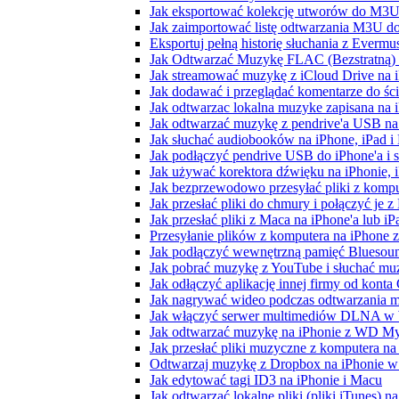
Jak eksportować kolekcję utworów do M3U
Jak zaimportować listę odtwarzania M3U do
Eksportuj pełną historię słuchania z Evermu
Jak Odtwarzać Muzykę FLAC (Bezstratną)
Jak streamować muzykę z iCloud Drive na 
Jak dodawać i przeglądać komentarze do śc
Jak odtwarzac lokalna muzyke zapisana na 
Jak odtwarzać muzykę z pendrive'a USB na
Jak słuchać audiobooków na iPhone, iPad 
Jak podłączyć pendrive USB do iPhone'a i s
Jak używać korektora dźwięku na iPhonie, 
Jak bezprzewodowo przesyłać pliki z komp
Jak przesłać pliki do chmury i połączyć je 
Jak przesłać pliki z Maca na iPhone'a lub i
Przesyłanie plików z komputera na iPhone
Jak podłączyć wewnętrzną pamięć Bluesoun
Jak pobrać muzykę z YouTube i słuchać muz
Jak odłączyć aplikację innej firmy od konta
Jak nagrywać wideo podczas odtwarzania m
Jak włączyć serwer multimediów DLNA w 
Jak odtwarzać muzykę na iPhonie z WD 
Jak przesłać pliki muzyczne z komputera n
Odtwarzaj muzykę z Dropbox na iPhonie w t
Jak edytować tagi ID3 na iPhonie i Macu
Jak odtwarzać lokalne pliki (pliki iTunes) 