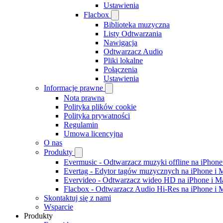
Ustawienia
Flacbox
Biblioteka muzyczna
Listy Odtwarzania
Nawigacja
Odtwarzacz Audio
Pliki lokalne
Połączenia
Ustawienia
Informacje prawne
Nota prawna
Polityka plików cookie
Polityka prywatności
Regulamin
Umowa licencyjna
O nas
Produkty
Evermusic - Odtwarzacz muzyki offline na iPhone
Evertag - Edytor tagów muzycznych na iPhone i 
Evervideo - Odtwarzacz wideo HD na iPhone i M
Flacbox - Odtwarzacz Audio Hi-Res na iPhone i 
Skontaktuj się z nami
Wsparcie
Produkty