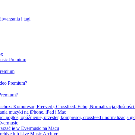
twarzania i tagi
ox
music Premium
 Premium
video Premium?
 Premium?
cbox: Kompresor, Freeverb, Crossfeed, Echo, Normalizacja głośności 
ania muzyki na iPhone, iPad i Mac
 pogłos, opóźnienie, przester, kompresor, crossfeed i normalizacja gł
Evermusic
warzać je w Evermusic na Macu
Archive lub Live Music Archive