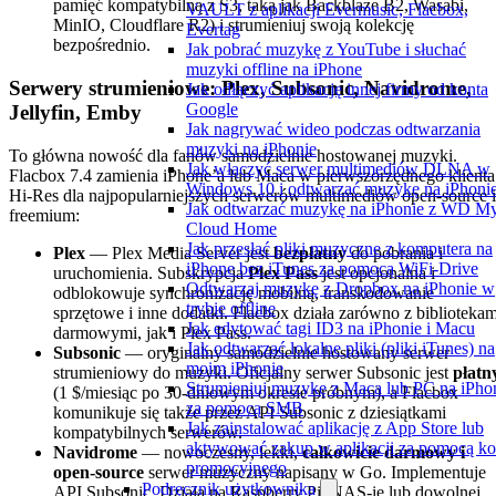
pamięć kompatybilną z S3, taką jak Backblaze B2, Wasabi,
VAULT z aplikacji Evermusic, Flacbox,
MinIO, Cloudflare R2) i strumieniuj swoją kolekcję
Evertag
bezpośrednio.
Jak pobrać muzykę z YouTube i słuchać
muzyki offline na iPhone
Serwery strumieniowe: Plex, Subsonic, Navidrome,
Jak odłączyć aplikację innej firmy od konta
Google
Jellyfin, Emby
Jak nagrywać wideo podczas odtwarzania
muzyki na iPhonie
To główna nowość dla fanów samodzielnie hostowanej muzyki.
Jak włączyć serwer multimediów DLNA w
Flacbox 7.4 zamienia iPhone’a lub Maca w pierwszorzędnego klienta
Windows 10 i odtwarzać muzykę na iPhoni
Hi-Res dla najpopularniejszych serwerów multimediów open-source i
Jak odtwarzać muzykę na iPhonie z WD M
freemium:
Cloud Home
Jak przesłać pliki muzyczne z komputera na
Plex
— Plex Media Server jest
bezpłatny
do pobrania i
iPhone bez iTunes za pomocą WiFi-Drive
uruchomienia. Subskrypcja
Plex Pass
jest opcjonalna i
Odtwarzaj muzykę z Dropbox na iPhonie w
odblokowuje synchronizację mobilną, transkodowanie
trybie offline
sprzętowe i inne dodatki. Flacbox działa zarówno z bibliotekam
Jak edytować tagi ID3 na iPhonie i Macu
darmowymi, jak i Plex Pass.
Jak odtwarzać lokalne pliki (pliki iTunes) na
Subsonic
— oryginalny samodzielnie hostowany serwer
moim iPhonie
strumieniowy do muzyki. Oficjalny serwer Subsonic jest
płatn
Strumieniuj muzykę z Maca lub PC na iPho
(1 $/miesiąc po 30-dniowym okresie próbnym), a Flacbox
za pomocą SMB
komunikuje się także przez API Subsonic z dziesiątkami
Jak zainstalować aplikację z App Store lub
kompatybilnych serwerów.
aktywować zakup w aplikacji za pomocą k
Navidrome
— nowoczesny, lekki,
całkowicie darmowy i
promocyjnego
open-source
serwer muzyczny napisany w Go. Implementuje
Podręcznik użytkownika
API Subsonic. Działa na Raspberry Pi, NAS-ie lub dowolnej