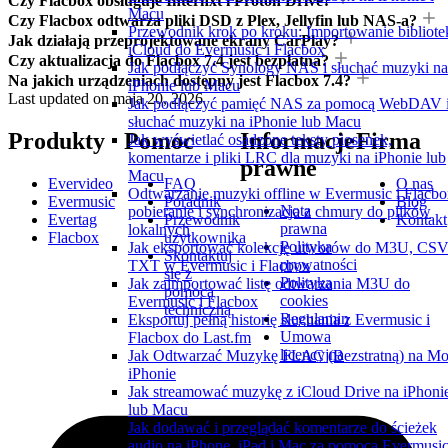
Czy Flacbox obsługuje Internxt i Proton Drive?
Macu
Czy Flacbox odtwarza pliki DSD z Plex, Jellyfin lub NAS-a?
Przewodnik krok po kroku: Importowanie bibliote
Jak działają przeprojektowane ekrany CarPlay?
iCloud do Evermusic i Flacbox
Czy aktualizacja do Flacbox 7.4 jest bezpłatna?
Jak podłączyć Synology NAS i słuchać muzyki na
Na jakich urządzeniach dostępny jest Flacbox 7.4?
iPhonie lub Macu
Last updated on
maja 20, 2026
Jak podłączyć pamięć NAS za pomocą WebDAV 
słuchać muzyki na iPhonie lub Macu
Produkty
Pomoc
Informacje
Firma
Jak wyświetlać osadzone teksty piosenek,
komentarze i pliki LRC dla muzyki na iPhonie lub
prawne
Macu
Evervideo
FAQ
O nas
Odtwarzanie muzyki offline w Evermusic i Flacbo
Evermusic
Poradnik
Blog
Nota
pobieranie i synchronizacja z chmury do plików
Evertag
Przewodnik
Kontakt
prawna
lokalnych
Flacbox
użytkownika
Polityka
Jak eksportować kolekcję utworów do M3U, CSV
Skontaktuj
prywatności
TXT w Evermusic i Flacbox
się z
Polityka
Jak zaimportować listę odtwarzania M3U do
pomocą
cookies
Evermusic i Flacbox
techniczną
Regulamin
Eksportuj pełną historię słuchania z Evermusic i
Umowa
Flacbox do Last.fm
licencyjna
Jak Odtwarzać Muzykę FLAC (Bezstratną) na M
iPhonie
Jak streamować muzykę z iCloud Drive na iPhoni
lub Macu
Jak dodawać i przeglądać komentarze do ścieżek
audio na iPhone, iPad i Mac za pomocą Evermusic