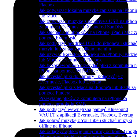
Flacbox
Jak odtwarzac lokalna muzyke zapisana na iPhoni
lub Macu
Jak odtwarzać muzykę z pendrive'a USB na iPhon
za pomocą Evermusic i iXpand od SanDisk
Jak słuchać audiobooków na iPhone, iPad i Mac z
pomocą Evermusic
Jak podłączyć pendrive USB do iPhone'a i słucha
muzyki lub zarządzać plikami na nim
Jak używać korektora dźwięku na iPhonie, iPadzi
lub Macu z Evermusic i Flacbox
Jak bezprzewodowo przesyłać pliki z komputera n
iPhone za pomocą WiFi-Drive
Jak przesłać pliki do chmury i połączyć je z
Evermusic, Flacbox lub Evertag
Jak przesłać pliki z Maca na iPhone'a lub iPada za
pomocą Findera
Przesyłanie plików z komputera na iPhone za
pomocą protokołu SMB
Jak podłączyć wewnętrzną pamięć Bluesound
VAULT z aplikacji Evermusic, Flacbox, Evertag
Jak pobrać muzykę z YouTube i słuchać muzyki
offline na iPhone
Jak odłączyć aplikację innej firmy od konta Googl
Jak nagrywać wideo podczas odtwarzania muzyki