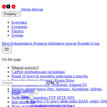
Strona główna
Produkty
Evervideo
Evermusic
Flacbox
Evertag
Blog
Dokumentacja
Wsparcie
Informacje prawne
Kontakt
O nas
On this page
Witajcie wszyscy!
CarPlay przebudowane od podstaw
Ponad 10 nowych sposobów połączenia z muzyką
Prywatne chmury: Internxt i Proton Drive
CTRL K
Serwery osobiste: QNAP, Nextcloud, Amazon S3
Serwery strumieniowe: Plex, Subsonic, Navidrome, Jellyfin,
Strona główna
Emby
Blog
Nowe metody transferu: FTP, SFTP, NFS
Flacbox 7.6: nowy silnik audio BASS, efekty, DSP
Inne ulepszenia
wizualizator muzyki na żywo
Nowy wygląd pasujący do Liquid Glass