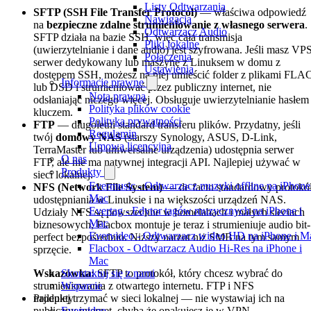
Listy Odtwarzania
SFTP (SSH File Transfer Protocol)
— właściwa odpowiedź
Nawigacja
na
bezpieczne zdalne strumieniowanie z własnego serwera
.
Odtwarzacz Audio
SFTP działa na bazie SSH, więc cała transmisja
Pliki lokalne
(uwierzytelnianie i dane audio) jest szyfrowana. Jeśli masz VPS
Połączenia
serwer dedykowany lub maszynę z Linuksem w domu z
Ustawienia
dostępem SSH, możesz na niej umieścić folder z plikami FLA
Informacje prawne
lub DSD i strumieniować przez publiczny internet, nie
Nota prawna
odsłaniając niczego więcej. Obsługuje uwierzytelnianie hasłem 
Polityka plików cookie
kluczem.
Polityka prywatności
FTP
— długoletni standard transferu plików. Przydatny, jeśli
Regulamin
twój
domowy NAS
(starszy Synology, ASUS, D-Link,
Umowa licencyjna
TerraMaster lub uniwersalne urządzenia) udostępnia serwer
O nas
FTP, ale nie ma natywnej integracji API. Najlepiej używać w
Produkty
sieci lokalnej.
Evermusic - Odtwarzacz muzyki offline na iPhone
NFS (Network File System)
— de facto standardowy protokó
Mac
udostępniania w Linuksie i na większości urządzeń NAS.
Evertag - Edytor tagów muzycznych na iPhone i
Udziały NFS są powszechne w homelabach i małych sieciach
Mac
biznesowych; Flacbox montuje je teraz i strumieniuje audio bit-
Evervideo - Odtwarzacz wideo HD na iPhone i M
perfect bezpośrednio. Niższy narzut niż SMB na tym samym
Flacbox - Odtwarzacz Audio Hi-Res na iPhone i
sprzęcie.
Mac
Wskazówka:
Skontaktuj się z nami
SFTP to protokół, który chcesz wybrać do
strumieniowania z otwartego internetu. FTP i NFS
Wsparcie
Produkty
najlepiej trzymać w sieci lokalnej — nie wystawiaj ich na
publiczny internet, chyba że opakujesz je w VPN.
Evervideo