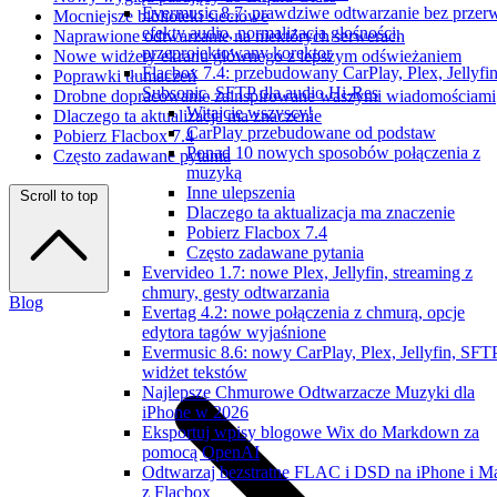
Evermusic 8.7: prawdziwe odtwarzanie bez przer
Mocniejsze biblioteki sieciowe
efekty audio, normalizacja głośności,
Naprawione odtwarzanie na niektórych serwerach
przeprojektowany korektor
Nowe widżety ekranu głównego z lepszym odświeżaniem
Flacbox 7.4: przebudowany CarPlay, Plex, Jellyfin
Poprawki tłumaczeń
Subsonic, SFTP dla audio Hi-Res
Drobne dopracowanie zainspirowane waszymi wiadomościami
Witajcie wszyscy!
Dlaczego ta aktualizacja ma znaczenie
CarPlay przebudowane od podstaw
Pobierz Flacbox 7.4
Ponad 10 nowych sposobów połączenia z
Często zadawane pytania
muzyką
Inne ulepszenia
Scroll to top
Dlaczego ta aktualizacja ma znaczenie
Pobierz Flacbox 7.4
Często zadawane pytania
Evervideo 1.7: nowe Plex, Jellyfin, streaming z
chmury, gesty odtwarzania
Blog
Evertag 4.2: nowe połączenia z chmurą, opcje
edytora tagów wyjaśnione
Evermusic 8.6: nowy CarPlay, Plex, Jellyfin, SFTP
widżet tekstów
Najlepsze Chmurowe Odtwarzacze Muzyki dla
iPhone w 2026
Eksportuj wpisy blogowe Wix do Markdown za
pomocą OpenAI
Odtwarzaj bezstratne FLAC i DSD na iPhone i M
z Flacbox