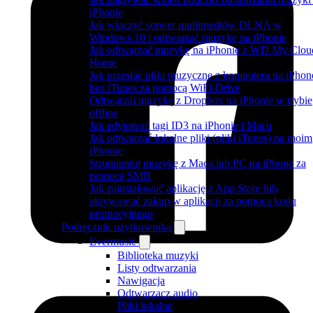
iPhonie
Jak włączyć serwer multimediów DLNA w
Windows 10 i odtwarzać muzykę na iPhonie
Jak odtwarzać muzykę na iPhonie z WD My Clou
Home
Jak przesłać pliki muzyczne z komputera na iPhon
bez iTunes za pomocą WiFi-Drive
Odtwarzaj muzykę z Dropbox na iPhonie w trybie
offline
Jak edytować tagi ID3 na iPhonie i Macu
Jak odtwarzać lokalne pliki (pliki iTunes) na moim
iPhonie
Strumieniuj muzykę z Maca lub PC na iPhone za
pomocą SMB
Jak zainstalować aplikację z App Store lub
aktywować zakup w aplikacji za pomocą kodu
promocyjnego
Podręcznik użytkownika
Evermusic
Biblioteka muzyki
Listy odtwarzania
Nawigacja
Odtwarzacz audio
Pliki lokalne