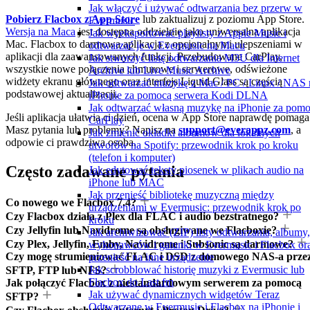
Jak włączyć i używać odtwarzania bez przerw w
Pobierz Flacbox z App Store
lub zaktualizuj z poziomu App Store.
Evermusic
Wersja na Maca
jest dostępna oddzielnie jako uniwersalna aplikacja
Jak wyeksportować playlisty z Apple Music i
Mac. Flacbox to darmowa aplikacja z opcjonalnymi ulepszeniami w
odtwarzać je w Evermusic na Macu
aplikacji dla zaawansowanych funkcji. Przebudowane CarPlay,
Jak stworzyć listę odtwarzania M3U dla Internet
wszystkie nowe połączenia chmurowe i serwerowe, odświeżone
Archive lub Live Music Archive
widżety ekranu głównego oraz interfejs Liquid Glass są częścią
Jak odtwarzać muzykę z Mac / PC / Linux / NAS 
podstawowej aktualizacji.
iPhonie za pomocą serwera Kodi DLNA
Jak odtwarzać własną muzykę na iPhonie za pom
Jeśli aplikacja ułatwia ci dzień, ocena w App Store naprawdę pomaga
CarPlay
Masz pytania lub problemy? Napisz na
support@everappz.com
, a
Jak zmienić okładki albumów dla lokalnych
odpowie ci prawdziwa osoba.
utworów na Spotify: przewodnik krok po kroku
(telefon i komputer)
Często zadawane pytania
Jak edytować teksty piosenek w plikach audio na
iPhone lub MAC
Jak przenieść bibliotekę muzyczną między
Co nowego we Flacbox 7.4?
urządzeniami w Evermusic: przewodnik krok po
Czy Flacbox działa z Plex dla FLAC i audio bezstratnego?
kroku
Czy Jellyfin lub Navidrome są obsługiwane we Flacboxie?
Jak archiwizować (ZIP) listy odtwarzania, albumy,
Czy Plex, Jellyfin, Emby, Navidrome i Subsonic są darmowe?
wykonawców i gatunki w Evermusic i Flacbox or
Czy mogę strumieniować FLAC i DSD z domowego NAS-a prze
przenieść na inne urządzenie
Jak scrobblować historię muzyki z Evermusic lub
SFTP, FTP lub NFS?
Flacbox do Last.fm
Jak połączyć Flacbox z niestandardowym serwerem za pomocą
Jak używać dynamicznych widgetów Teraz
SFTP?
Odtwarzane w Evermusic i Flacbox na iPhonie i