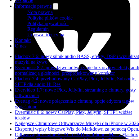
Wsparcie
Informacje prawne
Nota prawna
Polityka plików cookie
Polityka prywatności
Regulamin
Umowa licencyjna
Kontakt
O nas
Flacbox 7.6: nowy silnik audio BASS, efekty, DSP i wizualizat
muzyki na żywo
Evermusic 8.7: prawdziwe odtwarzanie bez przerw, efekty audi
normalizacja głośności, przeprojektowany korektor
Flacbox 7.4: przebudowany CarPlay, Plex, Jellyfin, Subsonic,
SFTP dla audio Hi-Res
Evervideo 1.7: nowe Plex, Jellyfin, streaming z chmury, gesty
odtwarzania
Evertag 4.2: nowe połączenia z chmurą, opcje edytora tagów
wyjaśnione
Evermusic 8.6: nowy CarPlay, Plex, Jellyfin, SFTP i widżet
tekstów
Najlepsze Chmurowe Odtwarzacze Muzyki dla iPhone w 2026
Eksportuj wpisy blogowe Wix do Markdown za pomocą Open
Odtwarzaj bezstratne FLAC i DSD na iPhone i Mac z Flacbox