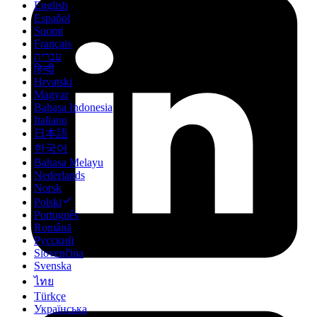
English
Español
Suomi
Français
עברית
हिन्दी
Hrvatski
Magyar
Bahasa Indonesia
Italiano
日本語
한국어
Bahasa Melayu
Nederlands
Norsk
Polski
Português
Română
Русский
Slovenčina
Svenska
ไทย
Türkçe
Українська