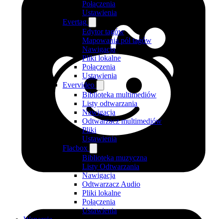
Połączenia
Ustawienia
Evertag
Edytor tagów
Mapowania pól tagów
Nawigacja
Pliki lokalne
Połączenia
Ustawienia
Evervideo
Biblioteka multimediów
Listy odtwarzania
Nawigacja
Odtwarzacz multimediów
Pliki
Ustawienia
Flacbox
Biblioteka muzyczna
Listy Odtwarzania
Nawigacja
Odtwarzacz Audio
Pliki lokalne
Połączenia
Ustawienia