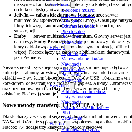
maszynie z Linuksem. Mocno polecany do kolekcji bezstratny
Evermusic
do kilkuset tysięcy utworów.
Biblioteka muzyki
Jellyfin
—
całkowicie darmowy i open-source
serwer
Listy odtwarzania
multimediów (społecznościowy fork Emby). Obsługuje muzyk
Nawigacja
filmy, telewizję i audiobooki. Bez kont, bez telemetrii, bez
Odtwarzacz audio
subskrypcji.
Pliki lokalne
Emby
— serwer multimediów
freemium
. Główny serwer jest
Połączenia
darmowy;
Emby Premiere
to zakup jednorazowy lub roczny,
Ustawienia
który odblokowuje aplikacje mobilne, synchronizację offline i
Evertag
więcej. Flacbox łączy się zarówno z bibliotekami darmowymi,
Edytor tagów
jak i Premiere.
Mapowania pól tagów
Nawigacja
Niezależnie od używanego serwera Flacbox strumieniuje całą twoją
Pliki lokalne
kolekcję — albumy, artystów, listy odtwarzania, gatunki i osadzone
Połączenia
okładki — z wyjściem bit-perfect do DAC-ów USB, 10-pasmowym
Ustawienia
korektorem, odtwarzaniem z crossfade i gapless, AirPlay, Chromecast
Evervideo
oraz przebudowanym
CarPlay
. Twój serwer prowadzi historię
Biblioteka multimediów
odsłuchu; Flacbox ją szanuje.
Listy odtwarzania
Nawigacja
Nowe metody transferu: FTP, SFTP, NFS
Odtwarzacz multimediów
Pliki
Dla słuchaczy z własnymi serwerami, homelabami lub uniwersalnymi
Ustawienia
NAS-ami, które nie są dostarczane z wypolerowaną aplikacją mobiln
Flacbox
Flacbox 7.4 dodaje trzy klasyczne protokoły sieciowe:
Biblioteka muzyczna