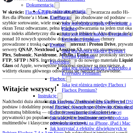
Dokumentacja
Często zadawane pytania
W skrócie:
Flacbox 7.4
to duża aktualizacja odtwarzacza audio Hi-
Res dla iPhone’a i Maca. CarPlay zostało zbudowane od podstaw —
Evermusic
szybkie sortowanie, wiele motywów kolorystycznych, odświeżony
Jaka jest różnica między Evermusic a
ekran Teraz odtwarzane, pełna kolejka odtwarzania na jeden rzut oka
Flacbox
oraz indeks alfabetyczny dla ogromnych bibliotek. Aktualizacja dodaj
Jaka jest różnica między Evermusic a
ponad 10 nowych sposobów dotarcia do muzyki — chmury
Evermusic Premium
prowadzone z troską o prywatność
Internxt
i
Proton Drive
, prywat
Evertag
serwery
QNAP
,
Nextcloud
i
Amazon S3
, serwery strumieniowe
Jaka jest różnica między Evertag i
Plex
,
Subsonic
,
Navidrome
,
Jellyfin
i
Emby
oraz protokoły siecio
Evertag Premium
FTP
,
SFTP
i
NFS
. Interfejs dostrojono do nowego materiału
Liquid
Evervideo
Glass
od Apple, wewnętrzne biblioteki sieciowe są mocniejsze, a
Jaka jest różnica między Evervideo a
widżety ekranu głównego odświeżają się bardziej niezawodnie.
Evervideo Premium?
Flacbox
Jaka jest różnica między Flacbox i
Witajcie wszyscy!
Flacbox Premium?
Instrukcje
Nadchodzi duża aktualizacja Flacbox. Zbudowaliśmy CarPlay od
Jak korzystać z efektów dźwiękowych i DS
podstaw i dodaliśmy ponad dziesięć nowych sposobów łączenia się z
w Flacbox: Kompresor, Freeverb, Crossfeed
bezstratną biblioteką — od chmurowej pamięci skupionej na
Echo, Normalizacja głośności i więcej
prywatności po popularne samodzielnie hostowane serwery
Jak włączyć wizualizator muzyki podczas
multimediów i klasyczne protokoły sieciowe.
odtwarzania muzyki na iPhone, iPad i Mac
Jak korzystać z efektów dźwiękowych w
Pobierz Flacbox 7.4 z App Store
lub zaktualizuj z istniejącej wersji.