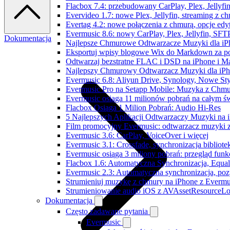
Flacbox 7.4: przebudowany CarPlay, Plex, Jellyfi
Evervideo 1.7: nowe Plex, Jellyfin, streaming z c
Evertag 4.2: nowe połączenia z chmurą, opcje ed
Evermusic 8.6: nowy CarPlay, Plex, Jellyfin, SFTP
Dokumentacja
Najlepsze Chmurowe Odtwarzacze Muzyki dla iP
Eksportuj wpisy blogowe Wix do Markdown za 
Odtwarzaj bezstratne FLAC i DSD na iPhone i M
Najlepszy Chmurowy Odtwarzacz Muzyki dla iPho
Evermusic 6.8: Aliyun Drive, Synology, Nowe Sty
Evermusic Pro na Setapp Mobile: Muzyka z Chmu
Evermusic osiąga 11 milionów pobrań na całym św
Flacbox Osiąga 1 Milion Pobrań: Audio Hi-Res
5 Najlepszych Aplikacji Odtwarzaczy Muzyki na
Film promocyjny Evermusic: odtwarzacz muzyki 
Evermusic 3.6: CarPlay, VoiceOver i więcej
Evermusic 3.1: Crossfade, synchronizacja bibliote
Evermusic osiąga 3 miliony pobrań: przegląd funkc
Flacbox 1.6: Automatyczna Synchronizacja, Equa
Evermusic 2.3: Automatyczna synchronizacja, pozy
Strumieniuj muzykę z chmury na iPhone z Evermu
Strumieniowanie audio iOS z AVAssetResourceLo
Dokumentacja
Często zadawane pytania
Evermusic