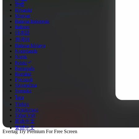
हिन्दी
Hrvatski
Magyar
Bahasa Indonesia
Italiano
日本語
한국어
Bahasa Melayu
Nederlands
Norsk
Polski
Português
Română
Русский
Slovenčina
Svenska
ไทย
Türkçe
Українська
Tiếng Việt
简体中文
繁體中文
Evertag Try Premium For Free Screen