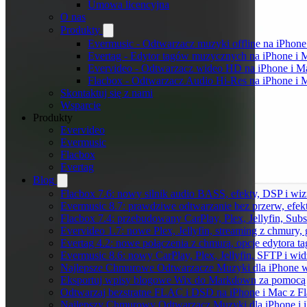
Umowa licencyjna
O nas
Produkty
Evermusic - Odtwarzacz muzyki offline na iPhone
Evertag - Edytor tagów muzycznych na iPhone i 
Evervideo - Odtwarzacz wideo HD na iPhone i M
Flacbox - Odtwarzacz Audio Hi-Res na iPhone i 
Skontaktuj się z nami
Wsparcie
Produkty
Evervideo
Evermusic
Flacbox
Evertag
Blog
Flacbox 7.6: nowy silnik audio BASS, efekty, DSP i wi
Evermusic 8.7: prawdziwe odtwarzanie bez przerw, efekt
Flacbox 7.4: przebudowany CarPlay, Plex, Jellyfin, Sub
Evervideo 1.7: nowe Plex, Jellyfin, streaming z chmury,
Evertag 4.2: nowe połączenia z chmurą, opcje edytora 
Evermusic 8.6: nowy CarPlay, Plex, Jellyfin, SFTP i wid
Najlepsze Chmurowe Odtwarzacze Muzyki dla iPhone 
Eksportuj wpisy blogowe Wix do Markdown za pomoc
Odtwarzaj bezstratne FLAC i DSD na iPhone i Mac z F
Najlepszy Chmurowy Odtwarzacz Muzyki dla iPhone i 