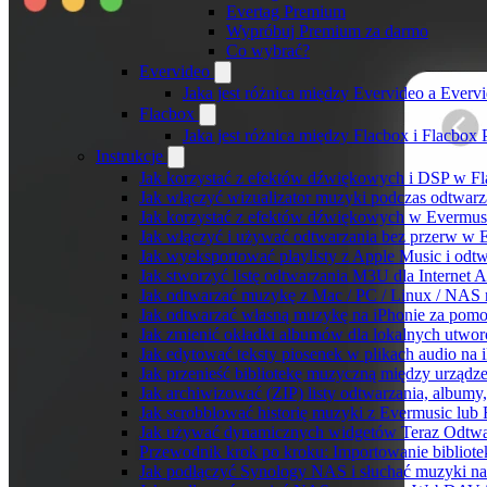
Evertag Premium
Wypróbuj Premium za darmo
Co wybrać?
Evervideo
Jaka jest różnica między Evervideo a Ever
Flacbox
Jaka jest różnica między Flacbox i Flacbox
Instrukcje
Jak korzystać z efektów dźwiękowych i DSP w Fla
Jak włączyć wizualizator muzyki podczas odtwarz
Jak korzystać z efektów dźwiękowych w Evermusic:
Jak włączyć i używać odtwarzania bez przerw w 
Jak wyeksportować playlisty z Apple Music i odt
Jak stworzyć listę odtwarzania M3U dla Internet 
Jak odtwarzać muzykę z Mac / PC / Linux / NAS
Jak odtwarzać własną muzykę na iPhonie za pom
Jak zmienić okładki albumów dla lokalnych utworó
Jak edytować teksty piosenek w plikach audio n
Jak przenieść bibliotekę muzyczną między urząd
Jak archiwizować (ZIP) listy odtwarzania, albumy
Jak scrobblować historię muzyki z Evermusic lub 
Jak używać dynamicznych widgetów Teraz Odtwar
Przewodnik krok po kroku: Importowanie bibliote
Jak podłączyć Synology NAS i słuchać muzyki na