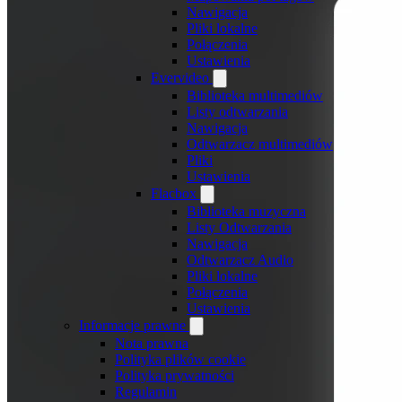
Nawigacja
Pliki lokalne
Połączenia
Ustawienia
Evervideo
Biblioteka multimediów
Listy odtwarzania
Nawigacja
Odtwarzacz multimediów
Pliki
Ustawienia
Flacbox
Biblioteka muzyczna
Listy Odtwarzania
Nawigacja
Odtwarzacz Audio
Pliki lokalne
Połączenia
Ustawienia
Informacje prawne
Nota prawna
Polityka plików cookie
Polityka prywatności
Regulamin