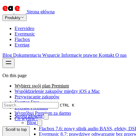
Strona główna
Produkty
Evervideo
Evermusic
Flacbox
Evertag
Blog
Dokumentacja
Wsparcie
Informacje prawne
Kontakt
O nas
On this page
Wybierz swój plan Premium
Współdzielenie zakupów między iOS a Mac
Przywracanie zakupów
Evertag Free
CTRL K
Evertag Premium
Wypróbuj Premium za darmo
Strona główna
Co wybrać?
Blog
Flacbox 7.6: nowy silnik audio BASS, efekty, DS
Scroll to top
Evermusic 8.7: prawdziwe odtwarzanie bez przerw,