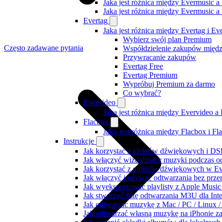
Jaka jest różnica między Evermusic a
Jaka jest różnica między Evermusic 
Evertag
Jaka jest różnica między Evertag i E
Wybierz swój plan Premium
Często zadawane pytania
Współdzielenie zakupów międ
Przywracanie zakupów
Evertag Free
Evertag Premium
Wypróbuj Premium za darmo
Co wybrać?
Evervideo
Jaka jest różnica między Evervideo 
Flacbox
Jaka jest różnica między Flacbox i F
Instrukcje
Jak korzystać z efektów dźwiękowych i DSP
Jak włączyć wizualizator muzyki podczas o
Jak korzystać z efektów dźwiękowych w Ever
Jak włączyć i używać odtwarzania bez prz
Jak wyeksportować playlisty z Apple Music
Jak stworzyć listę odtwarzania M3U dla Int
Jak odtwarzać muzykę z Mac / PC / Linux
Jak odtwarzać własną muzykę na iPhonie z