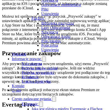
Nawigacja
aplikację na iOS i poczekaj minutę, aż informacje o zakupie zostaną
Odtwarzacz multimediów
przesłane do iCloud.
Pliki
Ustawienia
Możesz też spróbować nacisnąć przycisk „Przywróć zakupy" w
Flacbox
ustawieniach aplikacji. Następnie zainstaluj najnowszą wersję aplikacj
Biblioteka muzyczna
z App Store na Mac i uruchom aplikację. Upewnij się, że masz
Listy Odtwarzania
połączenie z internetem i używasz tego samego konta iCloud i App
Nawigacja
Store na Mac, które było używane na urządzeniu iOS. Poczekaj
Odtwarzacz Audio
minutę, aż aplikacja pobierze informacje o zakupie z iCloud. Wersja
Pliki lokalne
Premium powinna aktywować się na Mac automatycznie.
Połączenia
Ustawienia
Przywracanie zakupów
Wsparcie
Informacje prawne
Nota prawna
Aby przywrócić zakup na nowym urządzeniu, użyj menu „Przywróć
Polityka plików cookie
zakupy". Zobaczysz listę swoich zakupów. Jeśli nie widzisz
Polityka prywatności
wszystkich zakupów, sprawdź, czy urządzenie jest podłączone do teg
Regulamin
samego konta iTunes, które było używane do dokonania zakupów, i
Umowa licencyjna
upewnij się, że iCloud jest włączony.
Kontakt
Po uaktualnieniu aplikacji zobaczysz ekran statusu Premium ze
O nas
szczegółami dotyczącymi bieżących zakupów.
Często zadawane pytania
Evertag Free
Evermusic
Jaka jest różnica między Evermusic a Flacbox