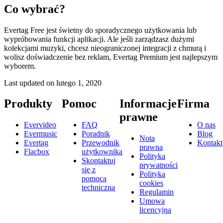
Co wybrać?
Evertag Free jest świetny do sporadycznego użytkowania lub
wypróbowania funkcji aplikacji. Ale jeśli zarządzasz dużymi
kolekcjami muzyki, chcesz nieograniczonej integracji z chmurą i
wolisz doświadczenie bez reklam, Evertag Premium jest najlepszym
wyborem.
Last updated on
lutego 1, 2020
Produkty
Pomoc
Informacje
Firma
prawne
Evervideo
FAQ
O nas
Evermusic
Poradnik
Blog
Nota
Evertag
Przewodnik
Kontakt
prawna
Flacbox
użytkownika
Polityka
Skontaktuj
prywatności
się z
Polityka
pomocą
cookies
techniczną
Regulamin
Umowa
licencyjna