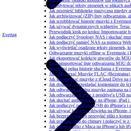
Jak zmienić okładki albumów dla lokalnych 
Jak edytować teksty piosenek w plikach a
Jak przenieść bibliotekę muzyczną między 
Jak archiwizować (ZIP) listy odtwarzania, 
Jak scrobblować historię muzyki z Evermusi
Jak używać dynamicznych widgetów Teraz 
Przewodnik krok po kroku: Importowanie bi
Evertag
Jak podłączyć Synology NAS i słuchać muz
Jak podłączyć pamięć NAS za pomocą WebD
Jak wyświetlać osadzone teksty piosenek, k
Odtwarzanie muzyki offline w Evermusic i F
Jak eksportować kolekcję utworów do M3U
Jak zaimportować listę odtwarzania M3U do
Eksportuj pełną historię słuchania z Evermu
Jak Odtwarzać Muzykę FLAC (Bezstratną)
Jak streamować muzykę z iCloud Drive na 
Jak dodawać i przeglądać komentarze do śc
Jak odtwarzac lokalna muzyke zapisana na 
Jak odtwarzać muzykę z pendrive'a USB na
Jak słuchać audiobooków na iPhone, iPad 
Jak podłączyć pendrive USB do iPhone'a i s
Jak używać korektora dźwięku na iPhonie, 
Jak bezprzewodowo przesyłać pliki z komp
Jak przesłać pliki do chmury i połączyć je 
Jak przesłać pliki z Maca na iPhone'a lub i