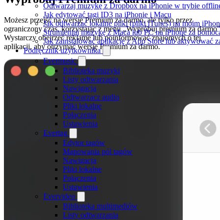
Odtwarzaj muzykę z Dropbox na iPhonie w trybie offlin
Jak edytować tagi ID3 na iPhonie i Macu
Możesz przejść na wersję Premium za darmo, ale tylko przez
Jak odtwarzać lokalne pliki (pliki iTunes) na moim iPhon
ograniczony czas, korzystając z menu „Wypróbuj premium za darmo"
Strumieniuj muzykę z Maca lub PC na iPhone za pomo
Wystarczy obejrzeć reklamę lub poinformować znajomych o tej
Jak zainstalować aplikację z App Store lub aktywować 
aplikacji, aby otrzymać wersję Premium za darmo.
Podręcznik użytkownika
Evermusic
Biblioteka muzyki
Listy odtwarzania
Nawigacja
Odtwarzacz audio
Pliki lokalne
Połączenia
Ustawienia
Evertag
Edytor tagów
Mapowania pól tagów
Nawigacja
Pliki lokalne
Połączenia
Ustawienia
Evervideo
Biblioteka multimediów
Listy odtwarzania