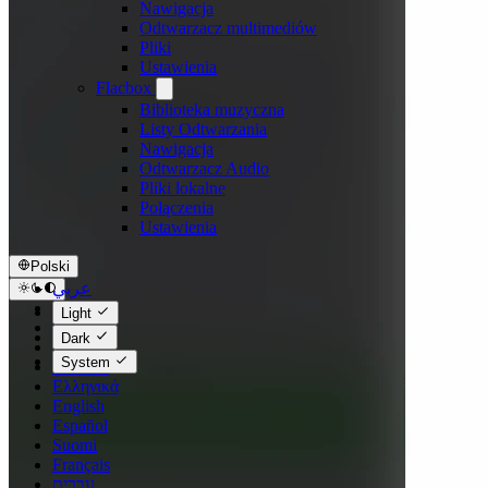
Nawigacja
Odtwarzacz multimediów
Pliki
Ustawienia
Flacbox
Biblioteka muzyczna
Listy Odtwarzania
Nawigacja
Odtwarzacz Audio
Pliki lokalne
Połączenia
Ustawienia
Polski
عربي
Català
Light
Čeština
Dark
Dansk
System
Deutsch
Ελληνικά
English
Español
Suomi
Français
עברית