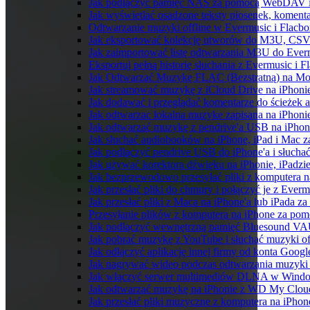
Jak podłączyć pamięć NAS za pomocą WebDAV i 
Jak wyświetlać osadzone teksty piosenek, komenta
Odtwarzanie muzyki offline w Evermusic i Flacbox
Jak eksportować kolekcję utworów do M3U, CSV
Jak zaimportować listę odtwarzania M3U do Ever
Eksportuj pełną historię słuchania z Evermusic i 
Jak Odtwarzać Muzykę FLAC (Bezstratną) na Mo
Jak streamować muzykę z iCloud Drive na iPhoni
Jak dodawać i przeglądać komentarze do ścieżek 
Jak odtwarzac lokalna muzyke zapisana na iPhoni
Jak odtwarzać muzykę z pendrive'a USB na iPhon
Jak słuchać audiobooków na iPhone, iPad i Mac 
Jak podłączyć pendrive USB do iPhone'a i słuchać
Jak używać korektora dźwięku na iPhonie, iPadzi
Jak bezprzewodowo przesyłać pliki z komputera 
Jak przesłać pliki do chmury i połączyć je z Ever
Jak przesłać pliki z Maca na iPhone'a lub iPada z
Przesyłanie plików z komputera na iPhone za po
Jak podłączyć wewnętrzną pamięć Bluesound VAUL
Jak pobrać muzykę z YouTube i słuchać muzyki of
Jak odłączyć aplikację innej firmy od konta Googl
Jak nagrywać wideo podczas odtwarzania muzyki 
Jak włączyć serwer multimediów DLNA w Window
Jak odtwarzać muzykę na iPhonie z WD My Clo
Jak przesłać pliki muzyczne z komputera na iPho