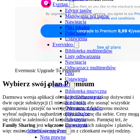
Evertag
Edytor tagów
Mapowania pól tagów
Nawigacja
Pliki lokalne
Połączenia
Ustawienia
Evervideo
Biblioteka multimediów
Listy odtwarzania
Nawigacja
Odtwarzacz multimediów
Evermusic Upgrade To Premium
Pliki
Ustawienia
Wybierz swój plan Premium
Flacbox
Biblioteka muzyczna
Listy Odtwarzania
Darmowa wersja aplikacji oferuje jednorazowy zakup dożywotni i
Nawigacja
dwie opcje subskrypcji (1 miesiąc i 1 rok), aby usunąć wszystkie
Odtwarzacz Audio
ograniczenia i przejść na wersję Premium, dzięki czemu możesz
Pliki lokalne
wybrać najlepszą i najbardziej optymalną cenę dla siebie. Ceny mogą
Połączenia
się różnić w zależności od kraju lub terytorium. Pamiętaj też, że
Ustawienia
Family Sharing
jest
włączone
dla wszystkich zakupów i planów,
więc możesz dzielić wersję Premium z członkami swojej rodziny.
Informacje prawne
Nota prawna