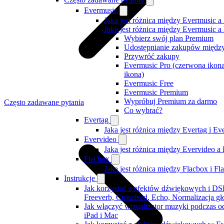
Evermusic
Jaka jest różnica między Evermusic a
Jaka jest różnica między Evermusic 
Wybierz swój plan Premium
Udostępnianie zakupów międz
Przywróć zakupy
Evermusic Pro (czerwona ikona
ikona)
Evermusic Free
Evermusic Premium
Wypróbuj Premium za darmo
Często zadawane pytania
Co wybrać?
Evertag
Jaka jest różnica między Evertag i E
Evervideo
Jaka jest różnica między Evervideo 
Flacbox
Jaka jest różnica między Flacbox i F
Instrukcje
Jak korzystać z efektów dźwiękowych i DS
Freeverb, Crossfeed, Echo, Normalizacja gło
Jak włączyć wizualizator muzyki podczas o
iPad i Mac