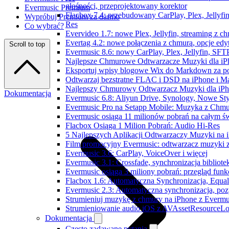
głośności, przeprojektowany korektor
Evermusic Premium
Flacbox 7.4: przebudowany CarPlay, Plex, Jellyfi
Wypróbuj Premium za darmo
Res
Co wybrać?
Evervideo 1.7: nowe Plex, Jellyfin, streaming z c
Evertag 4.2: nowe połączenia z chmurą, opcje ed
Scroll to top
Evermusic 8.6: nowy CarPlay, Plex, Jellyfin, SFTP
Najlepsze Chmurowe Odtwarzacze Muzyki dla iP
Eksportuj wpisy blogowe Wix do Markdown za 
Odtwarzaj bezstratne FLAC i DSD na iPhone i M
Najlepszy Chmurowy Odtwarzacz Muzyki dla iPho
Dokumentacja
Evermusic 6.8: Aliyun Drive, Synology, Nowe Sty
Evermusic Pro na Setapp Mobile: Muzyka z Chmu
Evermusic osiąga 11 milionów pobrań na całym św
Flacbox Osiąga 1 Milion Pobrań: Audio Hi-Res
5 Najlepszych Aplikacji Odtwarzaczy Muzyki na
Film promocyjny Evermusic: odtwarzacz muzyki 
Evermusic 3.6: CarPlay, VoiceOver i więcej
Evermusic 3.1: Crossfade, synchronizacja bibliote
Evermusic osiąga 3 miliony pobrań: przegląd funkc
Flacbox 1.6: Automatyczna Synchronizacja, Equa
Evermusic 2.3: Automatyczna synchronizacja, pozy
Strumieniuj muzykę z chmury na iPhone z Evermu
Strumieniowanie audio iOS z AVAssetResourceLo
Dokumentacja
Często zadawane pytania