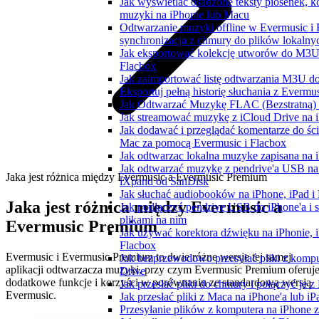
Jak wyświetlać osadzone teksty piosenek, k
muzyki na iPhonie lub Macu
Odtwarzanie muzyki offline w Evermusic i F
synchronizacja z chmury do plików lokalny
Jak eksportować kolekcję utworów do M3
Flacbox
Jak zaimportować listę odtwarzania M3U do
Eksportuj pełną historię słuchania z Evermu
Jak Odtwarzać Muzykę FLAC (Bezstratną)
Jak streamować muzykę z iCloud Drive na 
Jak dodawać i przeglądać komentarze do ści
Mac za pomocą Evermusic i Flacbox
Jak odtwarzac lokalna muzyke zapisana na 
Jak odtwarzać muzykę z pendrive'a USB na
Jaka jest różnica między Evermusic a Evermusic Premium
iXpand od SanDisk
Jak słuchać audiobooków na iPhone, iPad 
Jaka jest różnica między Evermusic a
Jak podłączyć pendrive USB do iPhone'a i 
plikami na nim
Evermusic Premium
Jak używać korektora dźwięku na iPhonie, 
Flacbox
Evermusic i Evermusic Premium to dwie różne wersje tej samej
Jak bezprzewodowo przesyłać pliki z komp
aplikacji odtwarzacza muzyki, przy czym Evermusic Premium oferuj
Drive
dodatkowe funkcje i korzyści w porównaniu ze standardową wersją
Jak przesłać pliki do chmury i połączyć je 
Evermusic.
Jak przesłać pliki z Maca na iPhone'a lub i
Przesyłanie plików z komputera na iPhone