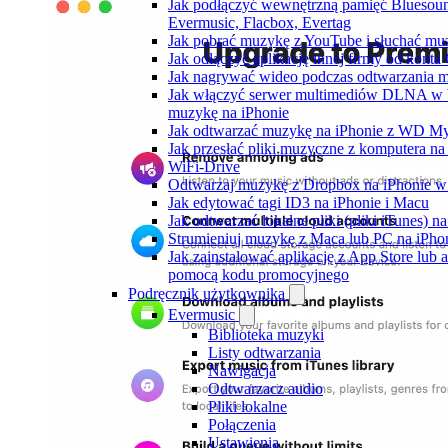
Jak podłączyć wewnętrzną pamięć Bluesou
Evermusic, Flacbox, Evertag
Jak pobrać muzykę z YouTube i słuchać muz
Jak odłączyć aplikację innej firmy od konta
Jak nagrywać wideo podczas odtwarzania m
Jak włączyć serwer multimediów DLNA w 
muzykę na iPhonie
Jak odtwarzać muzykę na iPhonie z WD 
Jak przesłać pliki muzyczne z komputera n
WiFi-Drive
Odtwarzaj muzykę z Dropbox na iPhonie w t
Jak edytować tagi ID3 na iPhonie i Macu
Jak odtwarzać lokalne pliki (pliki iTunes) 
Strumieniuj muzykę z Maca lub PC na iPh
Jak zainstalować aplikację z App Store lub
pomocą kodu promocyjnego
Podręcznik użytkownika
Evermusic
Biblioteka muzyki
Listy odtwarzania
Nawigacja
Odtwarzacz audio
Pliki lokalne
Połączenia
Ustawienia