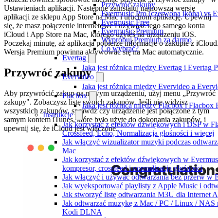
Przywróć zakupy
Ustawieniach aplikacji. Następnie zainstaluj najnowszą wersję
Evermusic Pro (czerwona ikona) vs Ev
aplikacji ze sklepu App Store na Mac i uruchom aplikację. Upewnij
Evermusic Free
się, że masz połączenie internetowe i używasz tego samego konta
Evermusic Premium
iCloud i App Store na Mac, którego użyłeś na urządzeniu iOS.
Wypróbuj Premium za darmo
Poczekaj minutę, aż aplikacja pobierze informacje o zakupie z iCloud
Co wybrać?
Wersja Premium powinna aktywować się na Mac automatycznie.
Evertag
Jaka jest różnica między Evertag i Evertag
Przywróć zakupy
Evervideo
Jaka jest różnica między Evervideo a Ever
Aby przywrócić zakup na nowym urządzeniu, użyj menu „Przywróć
Flacbox
zakupy". Zobaczysz listę swoich zakupów. Jeśli nie widzisz
Jaka jest różnica między Flacbox i Flacbox
wszystkich zakupów, sprawdź czy urządzenie jest połączone z tym
Instrukcje
samym kontem iTunes, które było użyte do dokonania zakupów, i
Jak korzystać z efektów dźwiękowych i DSP w Fl
upewnij się, że iCloud jest włączone.
Crossfeed, Echo, Normalizacja głośności i więcej
Jak włączyć wizualizator muzyki podczas odtwarz
Mac
Jak korzystać z efektów dźwiękowych w Evermusic:
kompresor, crossfeed i normalizacja głośności
Jak włączyć i używać odtwarzania bez przerw w 
Jak wyeksportować playlisty z Apple Music i odt
Jak stworzyć listę odtwarzania M3U dla Internet 
Jak odtwarzać muzykę z Mac / PC / Linux / NAS 
Kodi DLNA