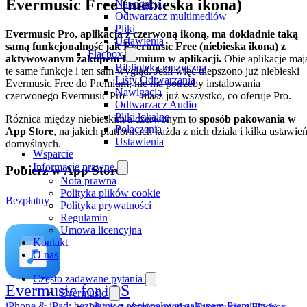
Evermusic Free (niebieska ikona)
Nawigacja
Odtwarzacz multimediów
Pliki
Evermusic Pro, aplikacja z czerwoną ikoną, ma dokładnie taką
Ustawienia
samą funkcjonalność jak Evermusic Free (niebieska ikona) z
Flacbox
aktywowanym zakupem Premium w aplikacji.
Obie aplikacje maj
Biblioteka muzyczna
te same funkcje i ten sam wygląd. Jeśli więc ulepszono już niebieski
Listy Odtwarzania
Evermusic Free do Premium, nie ma potrzeby instalowania
Nawigacja
czerwonego Evermusic Pro — masz już wszystko, co oferuje Pro.
Odtwarzacz Audio
Pliki lokalne
Różnica między niebieskim a czerwonym to
sposób pakowania w
Połączenia
App Store
, na jakich platformach każda z nich działa i kilka ustawie
Ustawienia
domyślnych.
Wsparcie
Informacje prawne
Pobierz w App Store
Nota prawna
Polityka plików cookie
Bezpłatny
Polityka prywatności
Regulamin
Umowa licencyjna
Kontakt
O nas
Często zadawane pytania
Evermusic for iOS
Evermusic
iPhone & iPad; bezpłatny z opcjonalnym zakupem Premium w
Jaka jest różnica między Evermusic a Flacbox