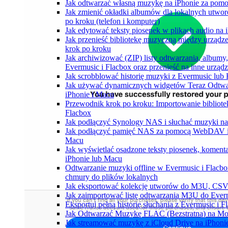
Jak odtwarzać własną muzykę na iPhonie za pom
Jak zmienić okładki albumów dla lokalnych utwor
po kroku (telefon i komputer)
Jak edytować teksty piosenek w plikach audio n
Jak przenieść bibliotekę muzyczną między urząd
krok po kroku
Jak archiwizować (ZIP) listy odtwarzania, album
Evermusic i Flacbox oraz przenieść na inne urządz
Jak scrobblować historię muzyki z Evermusic lub 
Jak używać dynamicznych widgetów Teraz Odtwar
iPhonie i Macu
Przewodnik krok po kroku: Importowanie bibliote
Flacbox
Jak podłączyć Synology NAS i słuchać muzyki na
Jak podłączyć pamięć NAS za pomocą WebDAV i s
Macu
Jak wyświetlać osadzone teksty piosenek, komenta
iPhonie lub Macu
Odtwarzanie muzyki offline w Evermusic i Flacbox
chmury do plików lokalnych
Jak eksportować kolekcję utworów do M3U, CSV
Jak zaimportować listę odtwarzania M3U do Ever
Eksportuj pełną historię słuchania z Evermusic i 
Jak Odtwarzać Muzykę FLAC (Bezstratną) na Mo
Jak streamować muzykę z iCloud Drive na iPhoni