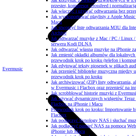
Jak korzystać z efektów dźwiękowych w Eve
przester, kompresor, crossfeed i normalizacj
Jak włączyć i używać odtwarzania bez prz
Jak wyeksportować playlisty z Apple Music
Macu
Jak stworzyć listę odtwarzania M3U dla Int
Archive
Jak odtwarzać muzykę z Mac / PC / Linux 
serwera Kodi DLNA
Jak odtwarzać własną muzykę na iPhonie z
Jak zmienić okładki albumów dla lokalnych
przewodnik krok po kroku (telefon i komput
Jak edytować teksty piosenek w plikach a
Evermusic
Jak przenieść bibliotekę muzyczną między 
przewodnik krok po kroku
Jak archiwizować (ZIP) listy odtwarzania,
w Evermusic i Flacbox oraz przenieść na in
Jak scrobblować historię muzyki z Evermusi
Jak używać dynamicznych widgetów Teraz 
Flacbox na iPhonie i Macu
Przewodnik krok po kroku: Importowanie bi
Flacbox
Jak podłączyć Synology NAS i słuchać muz
Jak podłączyć pamięć NAS za pomocą Web
iPhonie lub Macu