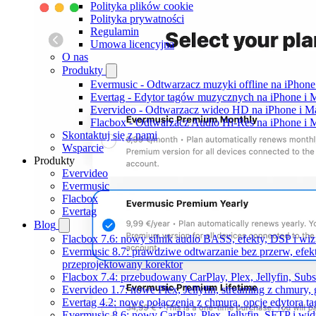
Polityka plików cookie
Polityka prywatności
Regulamin
Umowa licencyjna
O nas
Produkty
Evermusic - Odtwarzacz muzyki offline na iPhone
Evertag - Edytor tagów muzycznych na iPhone i 
Evervideo - Odtwarzacz wideo HD na iPhone i M
Flacbox - Odtwarzacz Audio Hi-Res na iPhone i 
Skontaktuj się z nami
Wsparcie
Produkty
Evervideo
Evermusic
Flacbox
Evertag
Blog
Flacbox 7.6: nowy silnik audio BASS, efekty, DSP i wi
Evermusic 8.7: prawdziwe odtwarzanie bez przerw, efekt
przeprojektowany korektor
Flacbox 7.4: przebudowany CarPlay, Plex, Jellyfin, Sub
Evervideo 1.7: nowe Plex, Jellyfin, streaming z chmury,
Evertag 4.2: nowe połączenia z chmurą, opcje edytora 
Evermusic 8.6: nowy CarPlay, Plex, Jellyfin, SFTP i wid