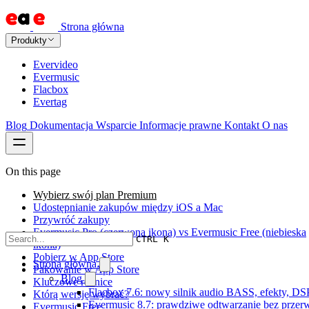
Strona główna
Produkty
Evervideo
Evermusic
Flacbox
Evertag
Blog
Dokumentacja
Wsparcie
Informacje prawne
Kontakt
O nas
On this page
Wybierz swój plan Premium
Udostępnianie zakupów między iOS a Mac
Przywróć zakupy
Evermusic Pro (czerwona ikona) vs Evermusic Free (niebieska
CTRL K
ikona)
Pobierz w App Store
Strona główna
Pakowanie w App Store
Blog
Kluczowe różnice
Flacbox 7.6: nowy silnik audio BASS, efekty, DS
Którą wersję wybrać?
Evermusic 8.7: prawdziwe odtwarzanie bez przerw,
Evermusic Free