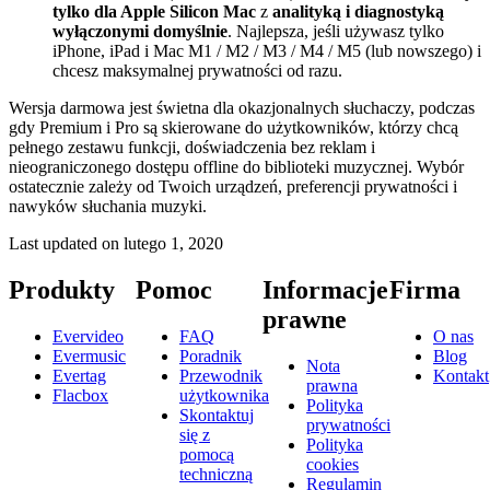
tylko dla Apple Silicon Mac
z
analityką i diagnostyką
wyłączonymi domyślnie
. Najlepsza, jeśli używasz tylko
iPhone, iPad i Mac M1 / M2 / M3 / M4 / M5 (lub nowszego) i
chcesz maksymalnej prywatności od razu.
Wersja darmowa jest świetna dla okazjonalnych słuchaczy, podczas
gdy Premium i Pro są skierowane do użytkowników, którzy chcą
pełnego zestawu funkcji, doświadczenia bez reklam i
nieograniczonego dostępu offline do biblioteki muzycznej. Wybór
ostatecznie zależy od Twoich urządzeń, preferencji prywatności i
nawyków słuchania muzyki.
Last updated on
lutego 1, 2020
Produkty
Pomoc
Informacje
Firma
prawne
Evervideo
FAQ
O nas
Evermusic
Poradnik
Blog
Nota
Evertag
Przewodnik
Kontakt
prawna
Flacbox
użytkownika
Polityka
Skontaktuj
prywatności
się z
Polityka
pomocą
cookies
techniczną
Regulamin