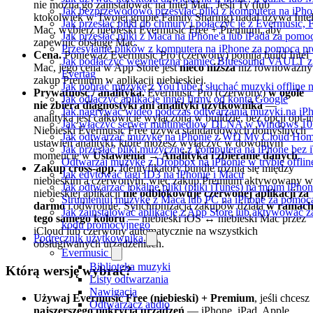
nie można go zainstalować na Intel Mac. Jeśli Ty (lub
Jak bezprzewodowo przesyłać pliki z komputera na iPh
ktokolwiek w Twojej grupie Family Sharing) nadal używa Inte
Jak przesłać pliki do chmury i połączyć je z Evermusic, 
Mac, wybierz niebieski Evermusic Free + Premium, aby
Jak przesłać pliki z Maca na iPhone'a lub iPada za pomo
zapewnić obsługę Mac.
Przesyłanie plików z komputera na iPhone za pomocą 
Cena.
Ponieważ Evermusic Pro (czerwony) pomija build Intel
Jak podłączyć wewnętrzną pamięć Bluesound VAULT z a
Mac, jego cena w App Store jest
nieco niższa
niż równoważny
Evertag
zakup Premium w aplikacji niebieskiej.
Jak pobrać muzykę z YouTube i słuchać muzyki offline 
Prywatność / analityka.
Evermusic Pro (czerwony)
w ogóle
Jak odłączyć aplikację innej firmy od konta Google
nie zbiera diagnostyki ani analityki użytkownika
—
Jak nagrywać wideo podczas odtwarzania muzyki na iP
analityka jest całkowicie wyłączona w buildzie, bez opcji opt-in
Jak włączyć serwer multimediów DLNA w Windows 10 i
Niebieski Evermusic Free używa standardowych domyślnych
Jak odtwarzać muzykę na iPhonie z WD My Cloud Ho
ustawień analityki, które możesz wyłączyć w dowolnym
Jak przesłać pliki muzyczne z komputera na iPhone bez
momencie w
Ustawienia → Analityka i zbieranie danych
.
Odtwarzaj muzykę z Dropbox na iPhonie w trybie offlin
Zakup cross-app.
Identyfikatory bundle różnią się między
Jak edytować tagi ID3 na iPhonie i Macu
niebieskim a czerwonym, więc zakup Premium aktywowany w
Jak odtwarzać lokalne pliki (pliki iTunes) na moim iPhon
niebieskiej aplikacji
nie odblokowuje czerwonej aplikacji za
Strumieniuj muzykę z Maca lub PC na iPhone za pomo
darmo
i odwrotnie. Synchronizacja zakupów działa
w ramac
Jak zainstalować aplikację z App Store lub aktywować z
tego samego koloru
— niebieski iOS ↔ niebieski Mac przez
kodu promocyjnego
iCloud lub czerwony automatycznie na wszystkich
Podręcznik użytkownika
obsługiwanych urządzeniach.
Evermusic
Biblioteka muzyki
Którą wersję wybrać?
Listy odtwarzania
Nawigacja
Używaj Evermusic Free (niebieski) + Premium
, jeśli chcesz
Odtwarzacz audio
najszerszego pokrycia urządzeń
— iPhone, iPad, Apple