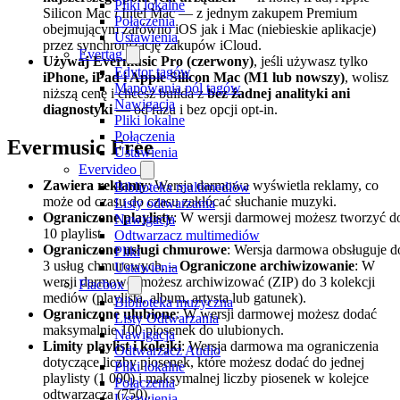
Pliki lokalne
Silicon Mac
i
Intel Mac — z jednym zakupem Premium
Połączenia
obejmującym zarówno iOS jak i Mac (niebieskie aplikacje)
Ustawienia
przez synchronizację zakupów iCloud.
Evertag
Używaj Evermusic Pro (czerwony)
, jeśli używasz tylko
Edytor tagów
iPhone, iPad i Apple Silicon Mac (M1 lub nowszy)
, wolisz
Mapowania pól tagów
niższą cenę i chcesz builda z
bez żadnej analityki ani
Nawigacja
diagnostyki
— od razu i bez opcji opt-in.
Pliki lokalne
Połączenia
Evermusic Free
Ustawienia
Evervideo
Zawiera reklamy
: Wersja darmowa wyświetla reklamy, co
Biblioteka multimediów
może od czasu do czasu zakłócać słuchanie muzyki.
Listy odtwarzania
Ograniczone playlisty
: W wersji darmowej możesz tworzyć d
Nawigacja
10 playlist.
Odtwarzacz multimediów
Ograniczone usługi chmurowe
: Wersja darmowa obsługuje d
Pliki
3 usług chmurowych. –
Ograniczone archiwizowanie
: W
Ustawienia
wersji darmowej możesz archiwizować (ZIP) do 3 kolekcji
Flacbox
mediów (playlista, album, artysta lub gatunek).
Biblioteka muzyczna
Ograniczone ulubione
: W wersji darmowej możesz dodać
Listy Odtwarzania
maksymalnie 100 piosenek do ulubionych.
Nawigacja
Limity playlist i kolejki
: Wersja darmowa ma ograniczenia
Odtwarzacz Audio
dotyczące liczby piosenek, które możesz dodać do jednej
Pliki lokalne
playlisty (1 000) i maksymalnej liczby piosenek w kolejce
Połączenia
odtwarzacza (750).
Ustawienia