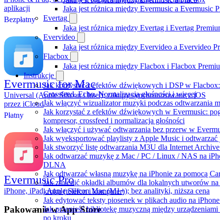
aplikacji
Jaka jest różnica między Evermusic a Evermusic 
Evertag
Bezpłatny
Jaka jest różnica między Evertag i Evertag Premi
Evervideo
Jaka jest różnica między Evervideo a Evervideo 
Flacbox
Jaka jest różnica między Flacbox i Flacbox Premi
Instrukcje
Evermusic for Mac
Jak korzystać z efektów dźwiękowych i DSP w Flacbox:
Crossfeed, Echo, Normalizacja głośności i więcej
Universal (Apple Silicon i Intel); zakupy synchronizowane z iOS
Jak włączyć wizualizator muzyki podczas odtwarzania m
przez iCloud
Jak korzystać z efektów dźwiękowych w Evermusic: pogło
Płatny
kompresor, crossfeed i normalizacja głośności
Jak włączyć i używać odtwarzania bez przerw w Evermu
Jak wyeksportować playlisty z Apple Music i odtwarzać
Jak stworzyć listę odtwarzania M3U dla Internet Archiv
Jak odtwarzać muzykę z Mac / PC / Linux / NAS na iPh
DLNA
Jak odtwarzać własną muzykę na iPhonie za pomocą Ca
Evermusic Pro
Jak zmienić okładki albumów dla lokalnych utworów na 
iPhone, iPad, Apple Silicon Mac (M1+); bez analityki, niższa cena
kroku (telefon i komputer)
Jak edytować teksty piosenek w plikach audio na iPho
Pakowanie w App Store
Jak przenieść bibliotekę muzyczną między urządzeniam
po kroku