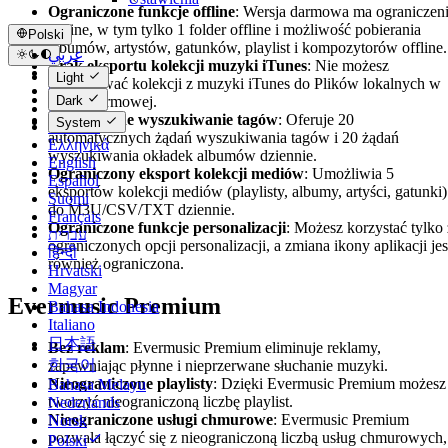
Ograniczone funkcje offline
: Wersja darmowa ma ograniczen
offline, w tym tylko 1 folder offline i możliwość pobierania
Polski
albumów, artystów, gatunków, playlist i kompozytorów offline.
عربي
Brak eksportu kolekcji muzyki iTunes
: Nie możesz
Català
Light
eksportować kolekcji z muzyki iTunes do Plików lokalnych w
Čeština
wersji darmowej.
Dark
Dansk
Ograniczone wyszukiwanie tagów
: Oferuje 20
System
Deutsch
automatycznych żądań wyszukiwania tagów i 20 żądań
Ελληνικά
wyszukiwania okładek albumów dziennie.
English
Ograniczony eksport kolekcji mediów
: Umożliwia 5
Español
eksportów kolekcji mediów (playlisty, albumy, artyści, gatunki)
Suomi
do M3U/CSV/TXT dziennie.
Français
Ograniczone funkcje personalizacji
: Możesz korzystać tylko 
עברית
ograniczonych opcji personalizacji, a zmiana ikony aplikacji jes
हिन्दी
również ograniczona.
Hrvatski
Magyar
Evermusic Premium
Bahasa Indonesia
Italiano
日本語
Bez reklam
: Evermusic Premium eliminuje reklamy,
한국어
zapewniając płynne i nieprzerwane słuchanie muzyki.
Nieograniczone playlisty
: Dzięki Evermusic Premium możesz
Bahasa Melayu
tworzyć nieograniczoną liczbę playlist.
Nederlands
Nieograniczone usługi chmurowe
: Evermusic Premium
Norsk
pozwala łączyć się z nieograniczoną liczbą usług chmurowych,
Polski