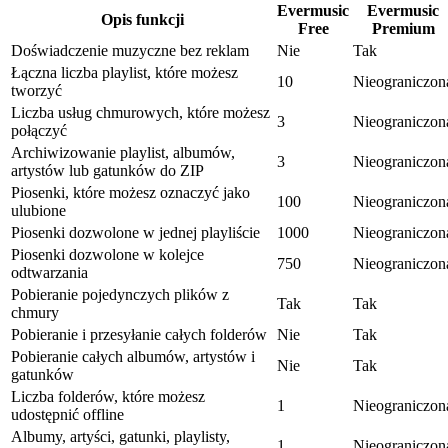
Evermusic
Evermusic
Opis funkcji
Free
Premium
Doświadczenie muzyczne bez reklam
Nie
Tak
Łączna liczba playlist, które możesz
10
Nieograniczon
tworzyć
Liczba usług chmurowych, które możesz
3
Nieograniczon
połączyć
Archiwizowanie playlist, albumów,
3
Nieograniczon
artystów lub gatunków do ZIP
Piosenki, które możesz oznaczyć jako
100
Nieograniczon
ulubione
Piosenki dozwolone w jednej playliście
1000
Nieograniczon
Piosenki dozwolone w kolejce
750
Nieograniczon
odtwarzania
Pobieranie pojedynczych plików z
Tak
Tak
chmury
Pobieranie i przesyłanie całych folderów
Nie
Tak
Pobieranie całych albumów, artystów i
Nie
Tak
gatunków
Liczba folderów, które możesz
1
Nieograniczon
udostępnić offline
Albumy, artyści, gatunki, playlisty,
1
Nieograniczon