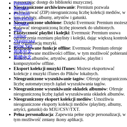
rozszerzając dostęp do biblioteki muzycznej.
Português
Nieograniczone archiwizowanie
: Premium pozwala
Română
archiwizować (ZIP) nieograniczoną liczbę kolekcji mediów, w
Русский
tym playlisty, albumy, artystów i gatunki.
Slovenčina
Nieograniczone ulubione
: Dzięki Evermusic Premium możes
Svenska
dodawać nieograniczoną liczbę piosenek do ulubionych.
ไทย
Elastyczność playlist i kolejki
: Evermusic Premium usuwa
Türkçe
ograniczenia rozmiaru playlisty i kolejki, dając większą kontrol
Українська
nad organizacją muzyki.
Tiếng Việt
Rozbudowane funkcje offline
: Evermusic Premium oferuje
简体中文
zaawansowane możliwości offline, w tym możliwość pobieran
繁體中文
folderów, albumów, artystów, gatunków, playlist i
kompozytorów offline.
Eksport kolekcji muzyki iTunes
: Możesz eksportować
kolekcje z muzyki iTunes do Plików lokalnych.
Nieograniczone wyszukiwanie tagów
: Oferuje nieograniczon
liczbę automatycznych żądań wyszukiwania tagów.
Nieograniczone wyszukiwanie okładek albumów
: Oferuje
nieograniczoną liczbę żądań wyszukiwania okładek albumów.
Nieograniczony eksport kolekcji mediów
: Umożliwia
nieograniczone eksporty kolekcji mediów (playlisty, albumy,
artyści, gatunki) do M3U/CSV/TXT.
Pełna personalizacja
: Zapewnia pełne opcje personalizacji, w
tym możliwość zmiany ikony aplikacji.