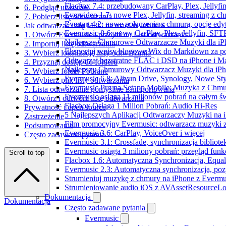
Flacbox 7.4: przebudowany CarPlay, Plex, Jellyfi
6. Podgląd utworów
Evervideo 1.7: nowe Plex, Jellyfin, streaming z c
7. Pobierz listę odtwarzania
Evertag 4.2: nowe połączenia z chmurą, opcje ed
Jak odtwarzać listę M3U na macOS lub iOS
Evermusic 8.6: nowy CarPlay, Plex, Jellyfin, SFTP
1. Otwórz Evermusic i przejdź do List odtwarzania
Najlepsze Chmurowe Odtwarzacze Muzyki dla iP
2. Importuj listę odtwarzania
Eksportuj wpisy blogowe Wix do Markdown za 
3. Wybierz lokalizację listy odtwarzania
Odtwarzaj bezstratne FLAC i DSD na iPhone i M
4. Przyznaj dostęp do folderu
Najlepszy Chmurowy Odtwarzacz Muzyki dla iPho
5. Wybierz folder Pobrane
Evermusic 6.8: Aliyun Drive, Synology, Nowe Sty
6. Wybierz plik listy odtwarzania
Evermusic Pro na Setapp Mobile: Muzyka z Chmu
7. Lista odtwarzania pomyślnie zaimportowana
Evermusic osiąga 11 milionów pobrań na całym św
8. Otwórz i odtwórz listę odtwarzania
Flacbox Osiąga 1 Milion Pobrań: Audio Hi-Res
Prywatność i open source
5 Najlepszych Aplikacji Odtwarzaczy Muzyki na
Zastrzeżenie
Film promocyjny Evermusic: odtwarzacz muzyki 
Podsumowanie
Evermusic 3.6: CarPlay, VoiceOver i więcej
Często zadawane pytania
Evermusic 3.1: Crossfade, synchronizacja bibliote
Evermusic osiąga 3 miliony pobrań: przegląd funkc
Scroll to top
Flacbox 1.6: Automatyczna Synchronizacja, Equa
Evermusic 2.3: Automatyczna synchronizacja, pozy
Strumieniuj muzykę z chmury na iPhone z Evermu
Strumieniowanie audio iOS z AVAssetResourceLo
Dokumentacja
Dokumentacja
Często zadawane pytania
Evermusic