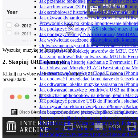
Jak przenieść bibliotekę muzyczną między urząd
Jak archiwizować (ZIP) listy odtwarzania, albumy
Jak scrobblować historię muzyki z Evermusic lub 
Jak używać dynamicznych widgetów Teraz Odtwar
Przewodnik krok po kroku: Importowanie bibliote
Jak podłączyć Synology NAS i słuchać muzyki na
Jak podłączyć pamięć NAS za pomocą WebDAV i 
Jak wyświetlać osadzone teksty piosenek, komenta
Odtwarzanie muzyki offline w Evermusic i Flacbox
Wyszukaj muzykę w Internet Archive
Jak eksportować kolekcję utworów do M3U, CSV
Jak zaimportować listę odtwarzania M3U do Ever
2. Skopiuj URL elementu
Eksportuj pełną historię słuchania z Evermusic i 
Jak Odtwarzać Muzykę FLAC (Bezstratną) na Mo
Jak streamować muzykę z iCloud Drive na iPhoni
Kliknij na wybrany element i skopiuj jego URL z paska adresu
Jak dodawać i przeglądać komentarze do ścieżek 
przeglądarki.
Jak odtwarzac lokalna muzyke zapisana na iPhoni
Jak odtwarzać muzykę z pendrive'a USB na iPhon
Jak słuchać audiobooków na iPhone, iPad i Mac 
Jak podłączyć pendrive USB do iPhone'a i słuchać
Jak używać korektora dźwięku na iPhonie, iPadzi
Jak bezprzewodowo przesyłać pliki z komputera 
Jak przesłać pliki do chmury i połączyć je z Ever
Jak przesłać pliki z Maca na iPhone'a lub iPada z
Przesyłanie plików z komputera na iPhone za po
Jak podłączyć wewnętrzną pamięć Bluesound VAUL