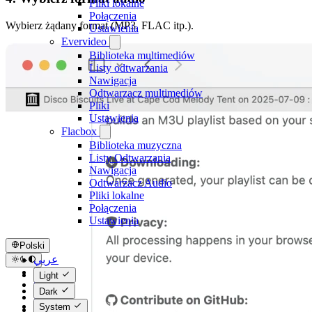
Pliki lokalne
Połączenia
Wybierz żądany format (MP3, FLAC itp.).
Ustawienia
Evervideo
Biblioteka multimediów
Listy odtwarzania
Nawigacja
Odtwarzacz multimediów
Pliki
Ustawienia
Flacbox
Biblioteka muzyczna
Listy Odtwarzania
Nawigacja
Odtwarzacz Audio
Pliki lokalne
Połączenia
Ustawienia
Polski
عربي
Català
Light
Čeština
Dark
Dansk
System
Deutsch