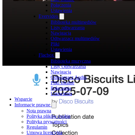
Połączenia
Ustawienia
Evervideo
Biblioteka multimediów
Listy odtwarzania
Nawigacja
Odtwarzacz multimediów
Pliki
Ustawienia
Flacbox
Biblioteka muzyczna
Listy Odtwarzania
Nawigacja
Odtwarzacz Audio
Pliki lokalne
Połączenia
Ustawienia
Wsparcie
Informacje prawne
Nota prawna
Polityka plików cookie
Polityka prywatności
Regulamin
Umowa licencyjna