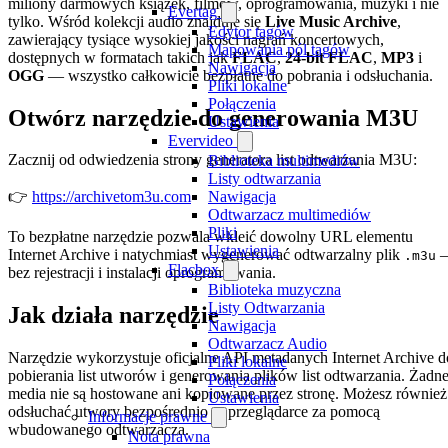
miliony darmowych książek, filmów, oprogramowania, muzyki i nie
Evertag
tylko. Wśród kolekcji audio znajduje się
Live Music Archive
,
Edytor tagów
zawierający tysiące wysokiej jakości nagrań koncertowych,
Mapowania pól tagów
dostępnych w formatach takich jak
FLAC
,
24-bit FLAC
,
MP3
i
Nawigacja
OGG
— wszystko całkowicie bezpłatne do pobrania i odsłuchania.
Pliki lokalne
Połączenia
Otwórz narzędzie do generowania M3U
Ustawienia
Evervideo
Zacznij od odwiedzenia strony generatora list odtwarzania M3U:
Biblioteka multimediów
Listy odtwarzania
Nawigacja
👉
https://archivetom3u.com
Odtwarzacz multimediów
Pliki
To bezpłatne narzędzie pozwala wkleić dowolny URL elementu
Ustawienia
Internet Archive i natychmiast wygenerować odtwarzalny plik
.m3u
Flacbox
bez rejestracji i instalacji oprogramowania.
Biblioteka muzyczna
Listy Odtwarzania
Jak działa narzędzie
Nawigacja
Odtwarzacz Audio
Narzędzie wykorzystuje oficjalne API metadanych Internet Archive d
Pliki lokalne
pobierania list utworów i generowania plików list odtwarzania. Żadn
Połączenia
media nie są hostowane ani kopiowane przez stronę. Możesz również
Ustawienia
odsłuchać utwory bezpośrednio w przeglądarce za pomocą
Informacje prawne
wbudowanego odtwarzacza.
Nota prawna