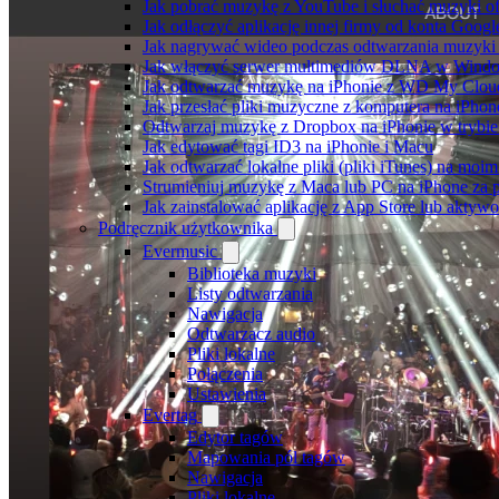
Jak pobrać muzykę z YouTube i słuchać muzyki of
Jak odłączyć aplikację innej firmy od konta Googl
Jak nagrywać wideo podczas odtwarzania muzyki 
Jak włączyć serwer multimediów DLNA w Window
Jak odtwarzać muzykę na iPhonie z WD My Clo
Jak przesłać pliki muzyczne z komputera na iPho
Odtwarzaj muzykę z Dropbox na iPhonie w trybie 
Jak edytować tagi ID3 na iPhonie i Macu
Jak odtwarzać lokalne pliki (pliki iTunes) na moim
Strumieniuj muzykę z Maca lub PC na iPhone z
Jak zainstalować aplikację z App Store lub akty
Podręcznik użytkownika
Evermusic
Biblioteka muzyki
Listy odtwarzania
Nawigacja
Odtwarzacz audio
Pliki lokalne
Połączenia
Ustawienia
Evertag
Edytor tagów
Mapowania pól tagów
Nawigacja
Pliki lokalne