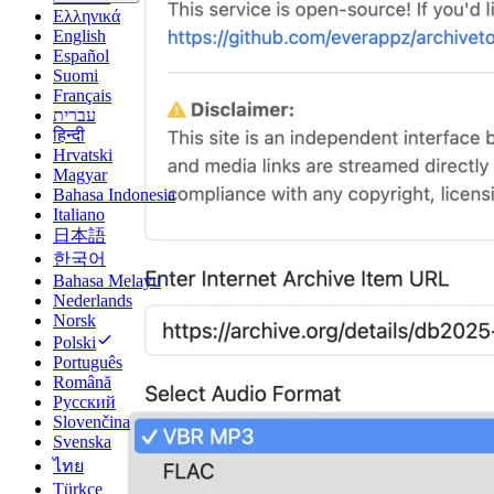
Ελληνικά
English
Español
Suomi
Français
עברית
हिन्दी
Hrvatski
Magyar
Bahasa Indonesia
Italiano
日本語
한국어
Bahasa Melayu
Nederlands
Norsk
Polski
Português
Română
Русский
Slovenčina
Svenska
ไทย
Türkçe