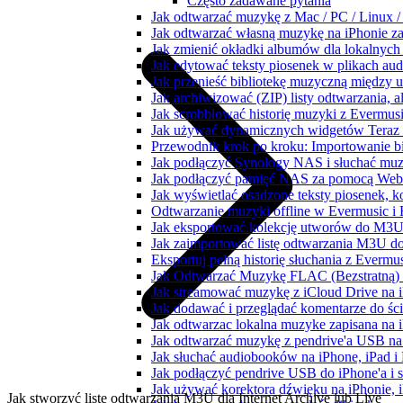
Często zadawane pytania
Jak odtwarzać muzykę z Mac / PC / Linux
Jak odtwarzać własną muzykę na iPhonie z
Jak zmienić okładki albumów dla lokalnych 
Jak edytować teksty piosenek w plikach a
Jak przenieść bibliotekę muzyczną między 
Jak archiwizować (ZIP) listy odtwarzania, 
Jak scrobblować historię muzyki z Evermusi
Jak używać dynamicznych widgetów Teraz 
Przewodnik krok po kroku: Importowanie bi
Jak podłączyć Synology NAS i słuchać muz
Jak podłączyć pamięć NAS za pomocą WebD
Jak wyświetlać osadzone teksty piosenek, k
Odtwarzanie muzyki offline w Evermusic i F
Jak eksportować kolekcję utworów do M3U
Jak zaimportować listę odtwarzania M3U do
Eksportuj pełną historię słuchania z Evermu
Jak Odtwarzać Muzykę FLAC (Bezstratną)
Jak streamować muzykę z iCloud Drive na 
Jak dodawać i przeglądać komentarze do śc
Jak odtwarzac lokalna muzyke zapisana na 
Jak odtwarzać muzykę z pendrive'a USB na
Jak słuchać audiobooków na iPhone, iPad 
Jak podłączyć pendrive USB do iPhone'a i s
Jak używać korektora dźwięku na iPhonie, 
Jak stworzyć listę odtwarzania M3U dla Internet Archive lub Live