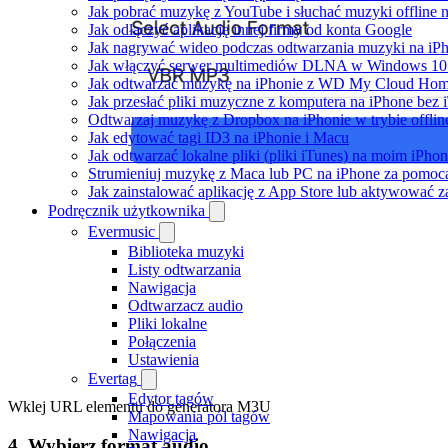
Jak pobrać muzykę z YouTube i słuchać muzyki offline 
Jak odłączyć aplikację innej firmy od konta Google
Jak nagrywać wideo podczas odtwarzania muzyki na iP
Jak włączyć serwer multimediów DLNA w Windows 10 i
Jak odtwarzać muzykę na iPhonie z WD My Cloud Ho
Jak przesłać pliki muzyczne z komputera na iPhone bez
Odtwarzaj muzykę z Dropbox na iPhonie w trybie offlin
Jak edytować tagi ID3 na iPhonie i Macu
Jak odtwarzać lokalne pliki (pliki iTunes) na moim iPhon
Strumieniuj muzykę z Maca lub PC na iPhone za pomo
Jak zainstalować aplikację z App Store lub aktywować 
Podręcznik użytkownika
Evermusic
Biblioteka muzyki
Listy odtwarzania
Nawigacja
Odtwarzacz audio
Pliki lokalne
Połączenia
Ustawienia
Evertag
Edytor tagów
Wklej URL elementu do generatora M3U
Mapowania pól tagów
Nawigacja
4. Wybierz format audio