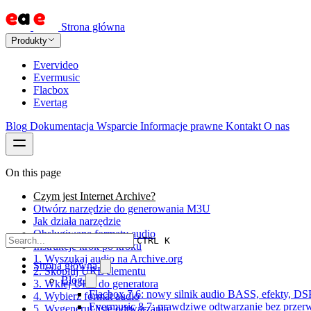
Strona główna
Produkty
Evervideo
Evermusic
Flacbox
Evertag
Blog
Dokumentacja
Wsparcie
Informacje prawne
Kontakt
O nas
On this page
Czym jest Internet Archive?
Otwórz narzędzie do generowania M3U
Jak działa narzędzie
Obsługiwane formaty audio
CTRL K
Instrukcje krok po kroku
1. Wyszukaj audio na Archive.org
Strona główna
2. Skopiuj URL elementu
Blog
3. Wklej URL do generatora
Flacbox 7.6: nowy silnik audio BASS, efekty, DS
4. Wybierz format audio
Evermusic 8.7: prawdziwe odtwarzanie bez przerw,
5. Wygeneruj listę odtwarzania