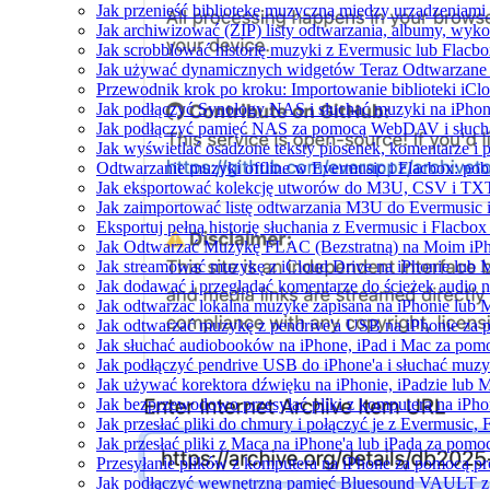
Jak przenieść bibliotekę muzyczną między urządzeniam
Jak archiwizować (ZIP) listy odtwarzania, albumy, wyko
Jak scrobblować historię muzyki z Evermusic lub Flacbo
Jak używać dynamicznych widgetów Teraz Odtwarzane w
Przewodnik krok po kroku: Importowanie biblioteki iCl
Jak podłączyć Synology NAS i słuchać muzyki na iPhon
Jak podłączyć pamięć NAS za pomocą WebDAV i słucha
Jak wyświetlać osadzone teksty piosenek, komentarze i 
Odtwarzanie muzyki offline w Evermusic i Flacbox: pobi
Jak eksportować kolekcję utworów do M3U, CSV i TXT
Jak zaimportować listę odtwarzania M3U do Evermusic 
Eksportuj pełną historię słuchania z Evermusic i Flacbox
Jak Odtwarzać Muzykę FLAC (Bezstratną) na Moim iP
Jak streamować muzykę z iCloud Drive na iPhonie lub 
Jak dodawać i przeglądać komentarze do ścieżek audio 
Jak odtwarzac lokalna muzyke zapisana na iPhonie lub 
Jak odtwarzać muzykę z pendrive'a USB na iPhonie za
Jak słuchać audiobooków na iPhone, iPad i Mac za pom
Jak podłączyć pendrive USB do iPhone'a i słuchać muzyk
Jak używać korektora dźwięku na iPhonie, iPadzie lub 
Jak bezprzewodowo przesyłać pliki z komputera na iPh
Jak przesłać pliki do chmury i połączyć je z Evermusic, 
Jak przesłać pliki z Maca na iPhone'a lub iPada za pomo
Przesyłanie plików z komputera na iPhone za pomocą 
Jak podłączyć wewnętrzną pamięć Bluesound VAULT z a