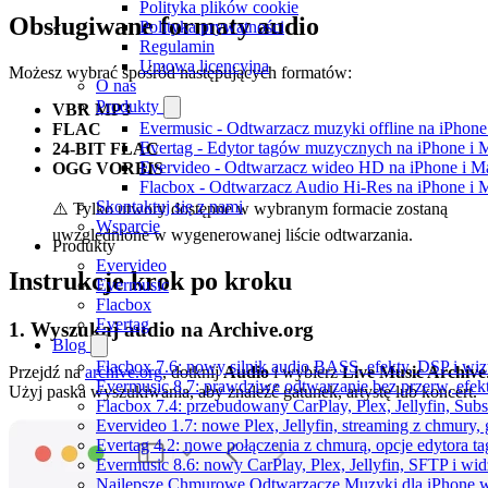
Polityka plików cookie
Obsługiwane formaty audio
Polityka prywatności
Regulamin
Umowa licencyjna
Możesz wybrać spośród następujących formatów:
O nas
Produkty
VBR MP3
Evermusic - Odtwarzacz muzyki offline na iPhone
FLAC
Evertag - Edytor tagów muzycznych na iPhone i 
24-BIT FLAC
Evervideo - Odtwarzacz wideo HD na iPhone i M
OGG VORBIS
Flacbox - Odtwarzacz Audio Hi-Res na iPhone i 
Skontaktuj się z nami
⚠️ Tylko utwory dostępne w wybranym formacie zostaną
Wsparcie
uwzględnione w wygenerowanej liście odtwarzania.
Produkty
Evervideo
Instrukcje krok po kroku
Evermusic
Flacbox
Evertag
1. Wyszukaj audio na Archive.org
Blog
Flacbox 7.6: nowy silnik audio BASS, efekty, DSP i wi
Przejdź na
archive.org
, dotknij
Audio
i wybierz
Live Music Archive
Evermusic 8.7: prawdziwe odtwarzanie bez przerw, efekt
Użyj paska wyszukiwania, aby znaleźć gatunek, artystę lub koncert.
Flacbox 7.4: przebudowany CarPlay, Plex, Jellyfin, Sub
Evervideo 1.7: nowe Plex, Jellyfin, streaming z chmury,
Evertag 4.2: nowe połączenia z chmurą, opcje edytora 
Evermusic 8.6: nowy CarPlay, Plex, Jellyfin, SFTP i wid
Najlepsze Chmurowe Odtwarzacze Muzyki dla iPhone 