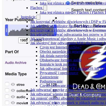
Jaka jest różnica między Evervideo a Ever
Flacbox
Jaka jest różnica między Flacbox i Flacbox
Instrukcje
Jak korzystać z efektów dźwiękowych i DSP w Fla
Jak włączyć wizualizator muzyki podczas odtwarz
Jak korzystać z efektów dźwiękowych w Evermusic:
Jak włączyć i używać odtwarzania bez przerw w 
Jak wyeksportować playlisty z Apple Music i odt
Jak stworzyć listę odtwarzania M3U dla Internet 
Czym jest Internet Archive?
Otwórz narzędzie do generowania M3U
Jak działa narzędzie
Obsługiwane formaty audio
Instrukcje krok po kroku
Jak odtwarzać listę M3U na macOS lub iOS
Prywatność i open source
Zastrzeżenie
Podsumowanie
Często zadawane pytania
Jak odtwarzać muzykę z Mac / PC / Linux / NAS
Jak odtwarzać własną muzykę na iPhonie za pom
Jak zmienić okładki albumów dla lokalnych utworó
Jak edytować teksty piosenek w plikach audio n