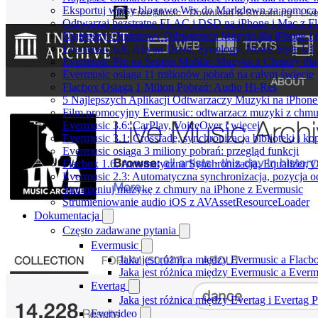
Eksportuj wpisy blogowe Wix do Markdown za pomoc
Odtwarzaj bezstratne FLAC i DSD na iPhone i Mac z F
Najlepszy Chmurowy Odtwarzacz Muzyki dla iPhone i 
Evermusic 6.8: Aliyun Drive, Synology, Nowe Style UI
Evermusic Pro na Setapp Mobile: Muzyka z Chmury dla
Evermusic osiąga 11 milionów pobrań na całym świecie
Flacbox Osiąga 1 Milion Pobrań: Audio Hi-Res
5 Najlepszych Aplikacji Odtwarzaczy Muzyki na iPhon
Film promocyjny Evermusic: odtwarzacz muzyki z chmu
Evermusic 3.6: CarPlay, VoiceOver i więcej
Evermusic 3.1: Crossfade, synchronizacja biblioteki i k
Evermusic osiąga 3 miliony pobrań: przegląd funkcji
Flacbox 1.6: Automatyczna Synchronizacja, Equalizer,
Evermusic 2.3: Automatyczna synchronizacja, pozycja od
Strumieniuj muzykę z chmury na iPhone z Evermusic
Strumieniowanie audio iOS z AVAssetResourceLoader
Dokumentacja
Często zadawane pytania
Evermusic
Jaka jest różnica między Evermusic a Flacb
Jaka jest różnica między Evermusic a Ever
Evertag
Jaka jest różnica między Evertag i Evertag
Evervideo