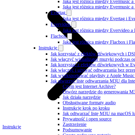
Jaka jest różnica między Evermusic a
Jaka jest różnica między Evermusic 
Evertag
Jaka jest różnica między Evertag i E
Evervideo
Jaka jest różnica między Evervideo 
Flacbox
Jaka jest różnica między Flacbox i F
Instrukcje
Jak korzystać z efektów dźwiękowych i DSP
Jak włączyć wizualizator muzyki podczas o
Jak korzystać z efektów dźwiękowych w Ever
Jak włączyć i używać odtwarzania bez prz
Jak wyeksportować playlisty z Apple Music
Jak stworzyć listę odtwarzania M3U dla Int
Czym jest Internet Archive?
Otwórz narzędzie do generowania 
Jak działa narzędzie
Obsługiwane formaty audio
Instrukcje krok po kroku
Jak odtwarzać listę M3U na macOS l
Prywatność i open source
Zastrzeżenie
Instrukcje
Podsumowanie