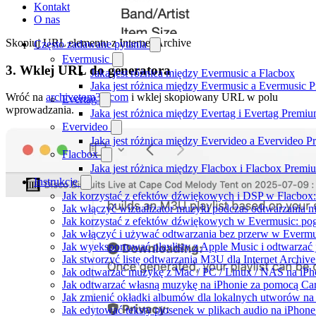
Kontakt
O nas
Skopiuj URL elementu z Internet Archive
Często zadawane pytania
Evermusic
3. Wklej URL do generatora
Jaka jest różnica między Evermusic a Flacbox
Jaka jest różnica między Evermusic a Evermusic 
Wróć na
archivetom3u.com
i wklej skopiowany URL w polu
Evertag
wprowadzania.
Jaka jest różnica między Evertag i Evertag Premi
Evervideo
Jaka jest różnica między Evervideo a Evervideo 
Flacbox
Jaka jest różnica między Flacbox i Flacbox Premi
Instrukcje
Jak korzystać z efektów dźwiękowych i DSP w Flacbox: 
Jak włączyć wizualizator muzyki podczas odtwarzania m
Jak korzystać z efektów dźwiękowych w Evermusic: pogłos
Jak włączyć i używać odtwarzania bez przerw w Evermu
Jak wyeksportować playlisty z Apple Music i odtwarzać
Jak stworzyć listę odtwarzania M3U dla Internet Archiv
Jak odtwarzać muzykę z Mac / PC / Linux / NAS na i
Jak odtwarzać własną muzykę na iPhonie za pomocą Ca
Jak zmienić okładki albumów dla lokalnych utworów na S
Jak edytować teksty piosenek w plikach audio na iPho