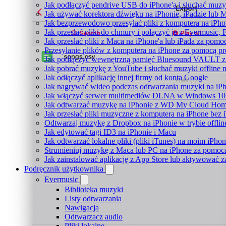
Jak podłączyć pendrive USB do iPhone'a i słuchać muzyk
Jak używać korektora dźwięku na iPhonie, iPadzie lub 
Jak bezprzewodowo przesyłać pliki z komputera na iPh
Jak przesłać pliki do chmury i połączyć je z Evermusic, 
Jak przesłać pliki z Maca na iPhone'a lub iPada za pomo
Przesyłanie plików z komputera na iPhone za pomocą 
Jak podłączyć wewnętrzną pamięć Bluesound VAULT z a
Jak pobrać muzykę z YouTube i słuchać muzyki offline 
Jak odłączyć aplikację innej firmy od konta Google
Jak nagrywać wideo podczas odtwarzania muzyki na iP
Jak włączyć serwer multimediów DLNA w Windows 10 i
Jak odtwarzać muzykę na iPhonie z WD My Cloud Ho
Jak przesłać pliki muzyczne z komputera na iPhone bez
Odtwarzaj muzykę z Dropbox na iPhonie w trybie offlin
Jak edytować tagi ID3 na iPhonie i Macu
Jak odtwarzać lokalne pliki (pliki iTunes) na moim iPhon
Strumieniuj muzykę z Maca lub PC na iPhone za pomo
Jak zainstalować aplikację z App Store lub aktywować 
Podręcznik użytkownika
Evermusic
Biblioteka muzyki
Listy odtwarzania
Nawigacja
Odtwarzacz audio
Pliki lokalne