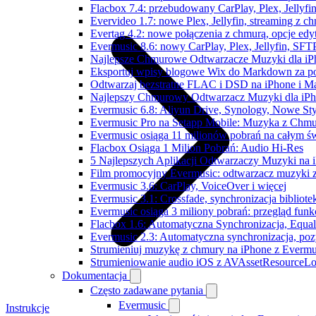
Flacbox 7.4: przebudowany CarPlay, Plex, Jellyfi
Evervideo 1.7: nowe Plex, Jellyfin, streaming z c
Evertag 4.2: nowe połączenia z chmurą, opcje ed
Evermusic 8.6: nowy CarPlay, Plex, Jellyfin, SFTP
Najlepsze Chmurowe Odtwarzacze Muzyki dla iP
Eksportuj wpisy blogowe Wix do Markdown za 
Odtwarzaj bezstratne FLAC i DSD na iPhone i M
Najlepszy Chmurowy Odtwarzacz Muzyki dla iPho
Evermusic 6.8: Aliyun Drive, Synology, Nowe Sty
Evermusic Pro na Setapp Mobile: Muzyka z Chmu
Evermusic osiąga 11 milionów pobrań na całym św
Flacbox Osiąga 1 Milion Pobrań: Audio Hi-Res
5 Najlepszych Aplikacji Odtwarzaczy Muzyki na
Film promocyjny Evermusic: odtwarzacz muzyki 
Evermusic 3.6: CarPlay, VoiceOver i więcej
Evermusic 3.1: Crossfade, synchronizacja bibliote
Evermusic osiąga 3 miliony pobrań: przegląd funkc
Flacbox 1.6: Automatyczna Synchronizacja, Equa
Evermusic 2.3: Automatyczna synchronizacja, pozy
Strumieniuj muzykę z chmury na iPhone z Evermu
Strumieniowanie audio iOS z AVAssetResourceLo
Dokumentacja
Często zadawane pytania
Evermusic
Instrukcje