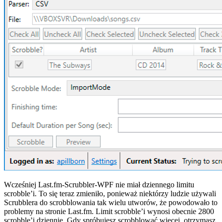
Wcześniej Last.fm-Scrubbler-WPF nie miał dziennego limitu
scrobble’i. To się teraz zmieniło, ponieważ niektórzy ludzie używali
Scrubblera do scrobblowania tak wielu utworów, że powodowało to
problemy na stronie Last.fm. Limit scrobble’i wynosi obecnie 2800
scrobble’i dziennie. Gdy spróbujesz scrobblować więcej, otrzymasz