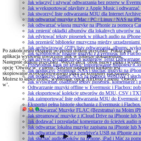
Jak włączyć i używać odtwarzania bez przerw w Evermu
Jak wyeksportować playlisty z Apple Music i odtwarzać
Jak stworzyć listę odtwarzania M3U dla Internet Archiv
Jak odtwarzać muzykę z Mac / PC / Linux / NAS na i
Jak odtwarzać własną muzykę na iPhonie za pomocą Ca
Jak zmienić okładki albumów dla lokalnych utworów na S
Jak edytować teksty piosenek w plikach audio na iPho
Jak przenieść bibliotekę muzyczną między urządzeniam
Jak archiwizować (ZIP) listy odtwarzania, albumy, wyko
Po zakończeniu eksportu po prostu dotknij przycisku ‘Pokaż plik’, a
Jak scrobblować historię muzyki z Evermusic lub Flacbo
aplikacja wyświetli utworzony plik w folderze dokumentów.
Jak używać dynamicznych widgetów Teraz Odtwarzane w
Następnie dotknij przycisku ‘Więcej akcji’ obok nazwy pliku i wybie
Przewodnik krok po kroku: Importowanie biblioteki iCl
opcję ‘Otwórz w’ z menu. Naszym następnym krokiem jest
Jak podłączyć Synology NAS i słuchać muzyki na iPhon
skopiowanie wyeksportowanego pliku na komputer stacjonarny.
Jak podłączyć pamięć NAS za pomocą WebDAV i słucha
Możesz to łatwo zrobić, wybierając opcję AirDrop z menu ‘Otwórz
Jak wyświetlać osadzone teksty piosenek, komentarze i 
w’.
Odtwarzanie muzyki offline w Evermusic i Flacbox: pobi
Jak eksportować kolekcję utworów do M3U, CSV i TXT
Jak zaimportować listę odtwarzania M3U do Evermusic 
Eksportuj pełną historię słuchania z Evermusic i Flacbox
Jak Odtwarzać Muzykę FLAC (Bezstratną) na Moim iP
Jak streamować muzykę z iCloud Drive na iPhonie lub 
Jak dodawać i przeglądać komentarze do ścieżek audio 
Jak odtwarzac lokalna muzyke zapisana na iPhonie lub 
Jak odtwarzać muzykę z pendrive'a USB na iPhonie za
Jak słuchać audiobooków na iPhone, iPad i Mac za pom