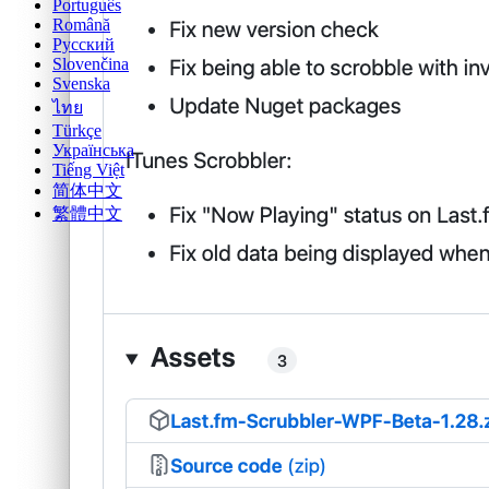
Português
Română
Русский
Slovenčina
Svenska
ไทย
Türkçe
Українська
Tiếng Việt
简体中文
繁體中文