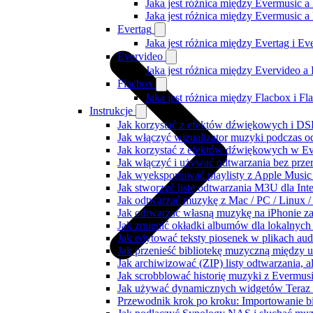
Jaka jest różnica między Evermusic a
Jaka jest różnica między Evermusic 
Evertag
Jaka jest różnica między Evertag i E
Evervideo
Jaka jest różnica między Evervideo 
Flacbox
Jaka jest różnica między Flacbox i F
Instrukcje
Jak korzystać z efektów dźwiękowych i DSP
Jak włączyć wizualizator muzyki podczas o
Jak korzystać z efektów dźwiękowych w Ever
Jak włączyć i używać odtwarzania bez prz
Jak wyeksportować playlisty z Apple Music
Jak stworzyć listę odtwarzania M3U dla Int
Jak odtwarzać muzykę z Mac / PC / Linux
Jak odtwarzać własną muzykę na iPhonie z
Jak zmienić okładki albumów dla lokalnych 
Jak edytować teksty piosenek w plikach a
Jak przenieść bibliotekę muzyczną między 
Jak archiwizować (ZIP) listy odtwarzania, 
Jak scrobblować historię muzyki z Evermusi
Jak używać dynamicznych widgetów Teraz 
Przewodnik krok po kroku: Importowanie bi