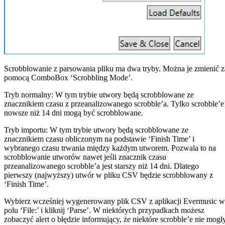
Scrobblowanie z parsowania pliku ma dwa tryby. Można je zmienić z
pomocą ComboBox ‘Scrobbling Mode’.
Tryb normalny: W tym trybie utwory będą scrobblowane ze
znacznikiem czasu z przeanalizowanego scrobble’a. Tylko scrobble’e
nowsze niż 14 dni mogą być scrobblowane.
Tryb importu: W tym trybie utwory będą scrobblowane ze
znacznikiem czasu obliczonym na podstawie ‘Finish Time’ i
wybranego czasu trwania między każdym utworem. Pozwala to na
scrobblowanie utworów nawet jeśli znacznik czasu
przeanalizowanego scrobble’a jest starszy niż 14 dni. Dlatego
pierwszy (najwyższy) utwór w pliku CSV będzie scrobblowany z
‘Finish Time’.
Wybierz wcześniej wygenerowany plik CSV z aplikacji Evermusic w
polu ‘File:’ i kliknij ‘Parse’. W niektórych przypadkach możesz
zobaczyć alert o błędzie informujący, że niektóre scrobble’e nie mogł