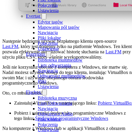
Połączenia
Ustawienia
Evertag
Edytor tagów
Mapowania pól tagów
Nawigacja
Pliki lokalne
Następnie będziemy używać bezpłatnego klienta open-source
Połączenia
Last.FM
, który jest dostępny tylko na platformie Windows. Ten klient
Ustawienia
pozwala efektywnie aktualizować historię słuchania na
Last.FM
przy
Evervideo
użyciu pliku CSV, który właśnie wyeksportowaliśmy.
Biblioteka multimediów
Listy odtwarzania
Jeśli nie korzystasz obecnie z komputera z Windows, nie martw się.
Nawigacja
Nadal możesz uzyskać dostęp do tego klienta, instalując VirtualBox n
Odtwarzacz multimediów
swoim Mac i używając oficjalnego obrazu środowiska
Pliki
programistycznego Windows.
Ustawienia
Flacbox
Oto, co musisz zrobić:
Biblioteka muzyczna
Zainstaluj VirtualBox z następującego linku:
Pobierz VirtualBo
Listy Odtwarzania
Nawigacja
Pobierz i zainstaluj środowisko programistyczne Windows z
Odtwarzacz Audio
tego linku:
Środowisko programistyczne Windows
Pliki lokalne
Połączenia
Na komputerze z Windows (lub w aplikacji VirtualBox z obrazem
Ustawienia