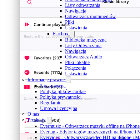
Listy odtwarzania
Nawigacja
Odtwarzacz multimediów
Pliki
Ustawienia
Flacbox
Biblioteka muzyczna
Listy Odtwarzania
Nawigacja
Odtwarzacz Audio
Pliki lokalne
Połączenia
Ustawienia
Informacje prawne
Nota prawna
Polityka plików cookie
Polityka prywatności
Regulamin
Umowa licencyjna
O nas
Produkty
Evermusic - Odtwarzacz muzyki offline na iPhone
Evertag - Edytor tagów muzycznych na iPhone i 
Evervideo - Odtwarzacz wideo HD na iPhone i M