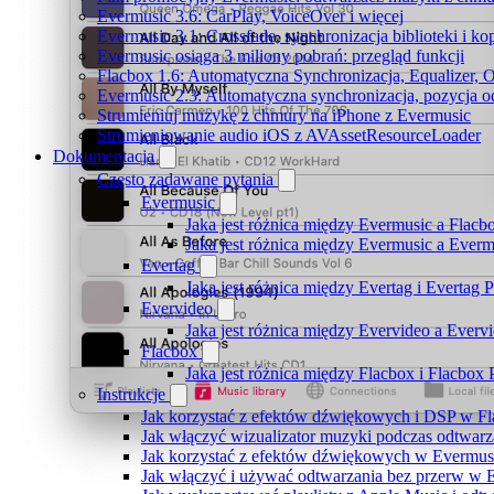
Evermusic 3.6: CarPlay, VoiceOver i więcej
Evermusic 3.1: Crossfade, synchronizacja biblioteki i k
Evermusic osiąga 3 miliony pobrań: przegląd funkcji
Flacbox 1.6: Automatyczna Synchronizacja, Equalizer,
Evermusic 2.3: Automatyczna synchronizacja, pozycja od
Strumieniuj muzykę z chmury na iPhone z Evermusic
Strumieniowanie audio iOS z AVAssetResourceLoader
Dokumentacja
Często zadawane pytania
Evermusic
Jaka jest różnica między Evermusic a Flacb
Jaka jest różnica między Evermusic a Ever
Evertag
Jaka jest różnica między Evertag i Evertag
Evervideo
Jaka jest różnica między Evervideo a Ever
Flacbox
Jaka jest różnica między Flacbox i Flacbox
Instrukcje
Jak korzystać z efektów dźwiękowych i DSP w Fla
Jak włączyć wizualizator muzyki podczas odtwarz
Jak korzystać z efektów dźwiękowych w Evermusic:
Jak włączyć i używać odtwarzania bez przerw w 