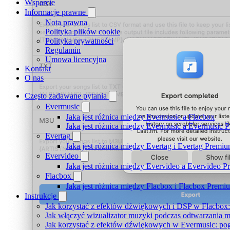
Wsparcie
Informacje prawne
Nota prawna
Polityka plików cookie
Polityka prywatności
Regulamin
Umowa licencyjna
Kontakt
O nas
Często zadawane pytania
Evermusic
Jaka jest różnica między Evermusic a Flacbox
Jaka jest różnica między Evermusic a Evermusic 
Evertag
Jaka jest różnica między Evertag i Evertag Premi
Evervideo
Jaka jest różnica między Evervideo a Evervideo 
Flacbox
Jaka jest różnica między Flacbox i Flacbox Premi
Instrukcje
Jak korzystać z efektów dźwiękowych i DSP w Flacbox: 
Jak włączyć wizualizator muzyki podczas odtwarzania m
Jak korzystać z efektów dźwiękowych w Evermusic: pogłos