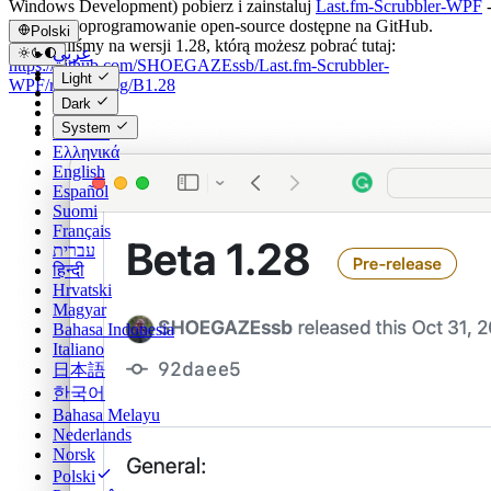
Windows Development) pobierz i zainstaluj
Last.fm-Scrubbler-WPF
bezpłatne oprogramowanie open-source dostępne na GitHub.
Polski
Testowaliśmy na wersji 1.28, którą możesz pobrać tutaj:
عربي
https://github.com/SHOEGAZEssb/Last.fm-Scrubbler-
Català
Light
WPF/releases/tag/B1.28
Čeština
Dark
Dansk
System
Deutsch
Ελληνικά
English
Español
Suomi
Français
עברית
हिन्दी
Hrvatski
Magyar
Bahasa Indonesia
Italiano
日本語
한국어
Bahasa Melayu
Nederlands
Norsk
Polski