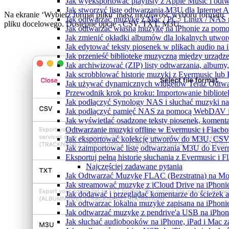
Jak wyeksportować playlisty z Apple Music i odt
Jak stworzyć listę odtwarzania M3U dla Internet 
Na ekranie ‘Wybierz format pliku’ masz możliwość wyboru formatu
Jak odtwarzać muzykę z Mac / PC / Linux / NAS
pliku docelowego. Dostępne opcje - CSV, TXT, M3U.
Jak odtwarzać własną muzykę na iPhonie za pom
Jak zmienić okładki albumów dla lokalnych utworó
Jak edytować teksty piosenek w plikach audio n
Jak przenieść bibliotekę muzyczną między urząd
Jak archiwizować (ZIP) listy odtwarzania, albumy
Jak scrobblować historię muzyki z Evermusic lub 
Jak używać dynamicznych widgetów Teraz Odtwar
Przewodnik krok po kroku: Importowanie bibliote
Jak podłączyć Synology NAS i słuchać muzyki na
Jak podłączyć pamięć NAS za pomocą WebDAV i 
Jak wyświetlać osadzone teksty piosenek, komenta
Odtwarzanie muzyki offline w Evermusic i Flacbox
Jak eksportować kolekcję utworów do M3U, CSV
Jak zaimportować listę odtwarzania M3U do Ever
Eksportuj pełną historię słuchania z Evermusic i 
Najczęściej zadawane pytania
Jak Odtwarzać Muzykę FLAC (Bezstratną) na Mo
Jak streamować muzykę z iCloud Drive na iPhoni
Jak dodawać i przeglądać komentarze do ścieżek 
Jak odtwarzac lokalna muzyke zapisana na iPhoni
Jak odtwarzać muzykę z pendrive'a USB na iPhon
Jak słuchać audiobooków na iPhone, iPad i Mac 