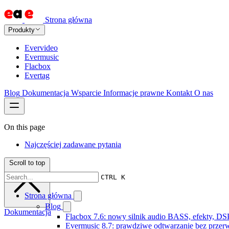
Strona główna
Produkty
Evervideo
Evermusic
Flacbox
Evertag
Blog
Dokumentacja
Wsparcie
Informacje prawne
Kontakt
O nas
On this page
Najczęściej zadawane pytania
Scroll to top
CTRL K
Strona główna
Blog
Dokumentacja
Flacbox 7.6: nowy silnik audio BASS, efekty, DS
Evermusic 8.7: prawdziwe odtwarzanie bez przerw,