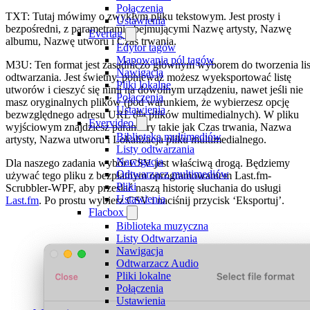
Połączenia
TXT: Tutaj mówimy o zwykłym pliku tekstowym. Jest prosty i
Ustawienia
bezpośredni, z parametrami obejmującymi Nazwę artysty, Nazwę
Evertag
albumu, Nazwę utworu i Czas trwania.
Edytor tagów
Mapowania pól tagów
M3U: Ten format jest zasadniczo głównym wyborem do tworzenia lis
Nawigacja
odtwarzania. Jest świetny, ponieważ możesz wyeksportować listę
Pliki lokalne
utworów i cieszyć się nimi na dowolnym urządzeniu, nawet jeśli nie
Połączenia
masz oryginalnych plików (pod warunkiem, że wybierzesz opcję
Ustawienia
bezwzględnego adresu URL dla plików multimedialnych). W pliku
Evervideo
wyjściowym znajdziesz parametry takie jak Czas trwania, Nazwa
Biblioteka multimediów
artysty, Nazwa utworu i Lokalizacja pliku multimedialnego.
Listy odtwarzania
Nawigacja
Dla naszego zadania wybór CSV jest właściwą drogą. Będziemy
Odtwarzacz multimediów
używać tego pliku z bezpłatnym oprogramowaniem Last.fm-
Pliki
Scrubbler-WPF, aby przesłać naszą historię słuchania do usługi
Ustawienia
Last.fm
. Po prostu wybierz CSV i naciśnij przycisk ‘Eksportuj’.
Flacbox
Biblioteka muzyczna
Listy Odtwarzania
Nawigacja
Odtwarzacz Audio
Pliki lokalne
Połączenia
Ustawienia