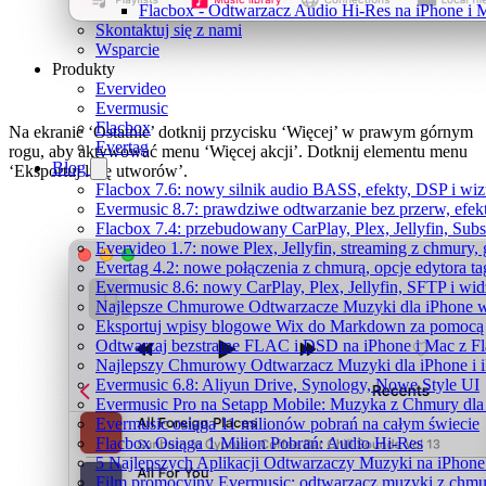
Flacbox - Odtwarzacz Audio Hi-Res na iPhone i 
Skontaktuj się z nami
Wsparcie
Produkty
Evervideo
Evermusic
Flacbox
Na ekranie ‘Ostatnie’ dotknij przycisku ‘Więcej’ w prawym górnym
Evertag
rogu, aby aktywować menu ‘Więcej akcji’. Dotknij elementu menu
Blog
‘Eksportuj listę utworów’.
Flacbox 7.6: nowy silnik audio BASS, efekty, DSP i wi
Evermusic 8.7: prawdziwe odtwarzanie bez przerw, efekt
Flacbox 7.4: przebudowany CarPlay, Plex, Jellyfin, Sub
Evervideo 1.7: nowe Plex, Jellyfin, streaming z chmury,
Evertag 4.2: nowe połączenia z chmurą, opcje edytora 
Evermusic 8.6: nowy CarPlay, Plex, Jellyfin, SFTP i wid
Najlepsze Chmurowe Odtwarzacze Muzyki dla iPhone 
Eksportuj wpisy blogowe Wix do Markdown za pomoc
Odtwarzaj bezstratne FLAC i DSD na iPhone i Mac z F
Najlepszy Chmurowy Odtwarzacz Muzyki dla iPhone i 
Evermusic 6.8: Aliyun Drive, Synology, Nowe Style UI
Evermusic Pro na Setapp Mobile: Muzyka z Chmury dla
Evermusic osiąga 11 milionów pobrań na całym świecie
Flacbox Osiąga 1 Milion Pobrań: Audio Hi-Res
5 Najlepszych Aplikacji Odtwarzaczy Muzyki na iPhon
Film promocyjny Evermusic: odtwarzacz muzyki z chmu