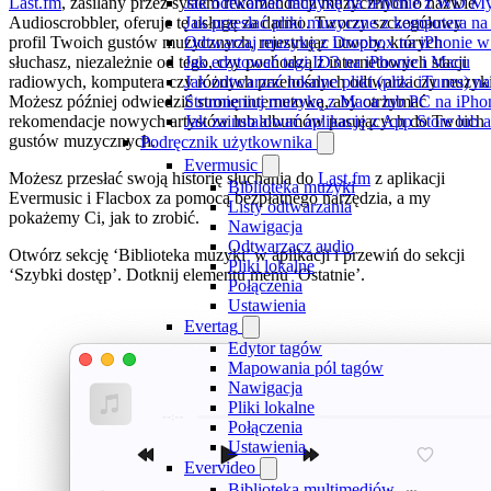
Last.fm
, zasilany przez system rekomendacji muzycznych o nazwie
Jak odtwarzać muzykę na iPhonie z WD 
Audioscrobbler, oferuje tę usługę za darmo. Tworzy szczegółowy
Jak przesłać pliki muzyczne z komputera n
profil Twoich gustów muzycznych, rejestrując utwory, których
Odtwarzaj muzykę z Dropbox na iPhonie w t
słuchasz, niezależnie od tego, czy pochodzą z internetowych stacji
Jak edytować tagi ID3 na iPhonie i Macu
radiowych, komputera czy różnych przenośnych odtwarzaczy muzyki
Jak odtwarzać lokalne pliki (pliki iTunes) 
Możesz później odwiedzić stronę internetową, aby otrzymać
Strumieniuj muzykę z Maca lub PC na iPh
rekomendacje nowych artystów lub albumów pasujących do Twoich
Jak zainstalować aplikację z App Store lu
gustów muzycznych.
Podręcznik użytkownika
Evermusic
Możesz przesłać swoją historię słuchania do
Last.fm
z aplikacji
Biblioteka muzyki
Evermusic i Flacbox za pomocą bezpłatnego narzędzia, a my
Listy odtwarzania
pokażemy Ci, jak to zrobić.
Nawigacja
Odtwarzacz audio
Otwórz sekcję ‘Biblioteka muzyki’ w aplikacji i przewiń do sekcji
Pliki lokalne
‘Szybki dostęp’. Dotknij elementu menu ‘Ostatnie’.
Połączenia
Ustawienia
Evertag
Edytor tagów
Mapowania pól tagów
Nawigacja
Pliki lokalne
Połączenia
Ustawienia
Evervideo
Biblioteka multimediów