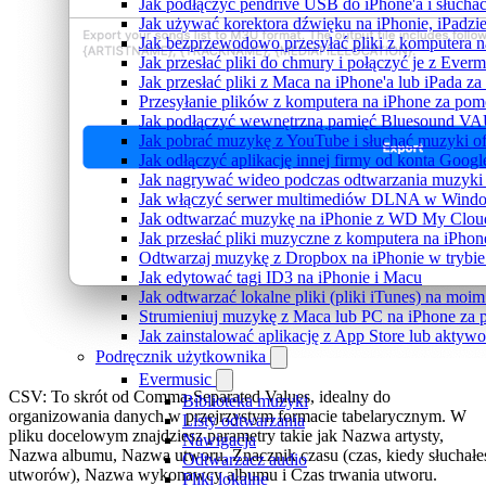
Jak podłączyć pendrive USB do iPhone'a i słuchać
Jak używać korektora dźwięku na iPhonie, iPadzi
Jak bezprzewodowo przesyłać pliki z komputera 
Jak przesłać pliki do chmury i połączyć je z Ever
Jak przesłać pliki z Maca na iPhone'a lub iPada z
Przesyłanie plików z komputera na iPhone za po
Jak podłączyć wewnętrzną pamięć Bluesound VAUL
Jak pobrać muzykę z YouTube i słuchać muzyki of
Jak odłączyć aplikację innej firmy od konta Googl
Jak nagrywać wideo podczas odtwarzania muzyki 
Jak włączyć serwer multimediów DLNA w Window
Jak odtwarzać muzykę na iPhonie z WD My Clo
Jak przesłać pliki muzyczne z komputera na iPho
Odtwarzaj muzykę z Dropbox na iPhonie w trybie 
Jak edytować tagi ID3 na iPhonie i Macu
Jak odtwarzać lokalne pliki (pliki iTunes) na moim
Strumieniuj muzykę z Maca lub PC na iPhone z
Jak zainstalować aplikację z App Store lub akty
Podręcznik użytkownika
Evermusic
CSV: To skrót od Comma-Separated Values, idealny do
Biblioteka muzyki
organizowania danych w przejrzystym formacie tabelarycznym. W
Listy odtwarzania
pliku docelowym znajdziesz parametry takie jak Nazwa artysty,
Nawigacja
Nazwa albumu, Nazwa utworu, Znacznik czasu (czas, kiedy słuchałe
Odtwarzacz audio
utworów), Nazwa wykonawcy albumu i Czas trwania utworu.
Pliki lokalne