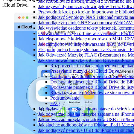
Jak scrobblować historię muzyki z Evermusic lub 
iCloud Drive.
Jak używać dynamicznych widgetów Teraz Odtwar
Przewodnik krok po kroku: Importowanie bibliote
Jak podłączyć Synology NAS i słuchać muzyki na
Jak podłączyć pamięć NAS za pomocą WebDAV i 
Jak wyświetlać osadzone teksty piosenek, komenta
Odtwarzanie muzyki offline w Evermusic i Flacbox
Jak eksportować kolekcję utworów do M3U, CSV
Jak zaimportować listę odtwarzania M3U do Ever
Eksportuj pełną historię słuchania z Evermusic i 
Jak Odtwarzać Muzykę FLAC (Bezstratną) na Mo
Jak streamować muzykę z iCloud Drive na iPhoni
Rozpoczęcie: Instalacja niezbędnych aplikac
Przesyłanie muzyki do iCloud Drive
Konfiguracja iCloud Drive do streamowani
Dodawanie piosenek z iCloud Drive do Bibl
Dodawanie piosenek z iCloud Drive do list
Rozwiązywanie problemów ze streamowan
Podsumowanie
FAQ
Jak dodawać i przeglądać komentarze do ścieżek 
Jak odtwarzac lokalna muzyke zapisana na iPhoni
Jak odtwarzać muzykę z pendrive'a USB na iPhon
Jak słuchać audiobooków na iPhone, iPad i Mac 
Jak podłączyć pendrive USB do iPhone'a i słuchać