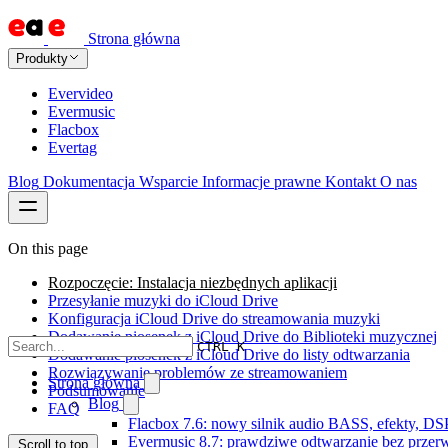
Strona główna
Produkty
Evervideo
Evermusic
Flacbox
Evertag
Blog
Dokumentacja
Wsparcie
Informacje prawne
Kontakt
O nas
On this page
Rozpoczęcie: Instalacja niezbędnych aplikacji
Przesyłanie muzyki do iCloud Drive
Konfiguracja iCloud Drive do streamowania muzyki
Dodawanie piosenek z iCloud Drive do Biblioteki muzycznej
CTRL K
Dodawanie piosenek z iCloud Drive do listy odtwarzania
Rozwiązywanie problemów ze streamowaniem
Strona główna
Podsumowanie
Blog
FAQ
Flacbox 7.6: nowy silnik audio BASS, efekty, DS
Evermusic 8.7: prawdziwe odtwarzanie bez przerw,
Scroll to top