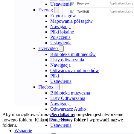
Ustawienia
Evertag
Edytor tagów
Mapowania pól tagów
Nawigacja
Pliki lokalne
Połączenia
Ustawienia
Evervideo
Biblioteka multimediów
Listy odtwarzania
Nawigacja
Odtwarzacz multimediów
Pliki
Ustawienia
Flacbox
Biblioteka muzyczna
Listy Odtwarzania
Nawigacja
Odtwarzacz Audio
Pliki lokalne
Aby uporządkować muzykę, dobrym pomysłem jest utworzenie
Połączenia
nowego folderu. Kliknij ikonę
Nowy folder
i wprowadź nazwę
Ustawienia
folderu.
Wsparcie