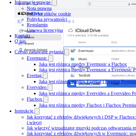
Informacje prawne
Nota prawna
Polityka plików cookie
Polityka prywatności
Regulamin
Umowa licencyjna
Kontakt
O nas
Często zadawane pytania
Evermusic
Jaka jest różnica między Evermusic a Flacbox
Jaka jest różnica między Evermusic a Evermusic 
Evertag
Jaka jest różnica między Evertag i Evertag Premi
Evervideo
Jaka jest różnica między Evervideo a Evervideo 
Flacbox
Jaka jest różnica między Flacbox i Flacbox Premi
Instrukcje
Jak korzystać z efektów dźwiękowych i DSP w Flacbox: 
i więcej
Jak włączyć wizualizator muzyki podczas odtwarzania m
Jak korzystać z efektów dźwiękowych w Evermusic: pogło