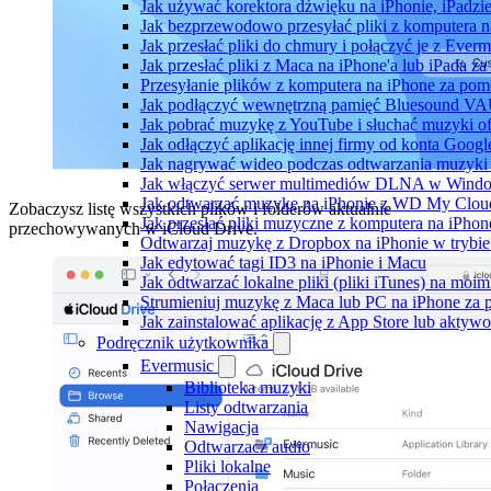
Jak używać korektora dźwięku na iPhonie, iPadzi
Jak bezprzewodowo przesyłać pliki z komputera 
Jak przesłać pliki do chmury i połączyć je z Ever
Jak przesłać pliki z Maca na iPhone'a lub iPada z
Przesyłanie plików z komputera na iPhone za po
Jak podłączyć wewnętrzną pamięć Bluesound VAUL
Jak pobrać muzykę z YouTube i słuchać muzyki of
Jak odłączyć aplikację innej firmy od konta Googl
Jak nagrywać wideo podczas odtwarzania muzyki 
Jak włączyć serwer multimediów DLNA w Window
Jak odtwarzać muzykę na iPhonie z WD My Clo
Zobaczysz listę wszystkich plików i folderów aktualnie
Jak przesłać pliki muzyczne z komputera na iPho
przechowywanych w iCloud Drive.
Odtwarzaj muzykę z Dropbox na iPhonie w trybie 
Jak edytować tagi ID3 na iPhonie i Macu
Jak odtwarzać lokalne pliki (pliki iTunes) na moim
Strumieniuj muzykę z Maca lub PC na iPhone z
Jak zainstalować aplikację z App Store lub akty
Podręcznik użytkownika
Evermusic
Biblioteka muzyki
Listy odtwarzania
Nawigacja
Odtwarzacz audio
Pliki lokalne
Połączenia