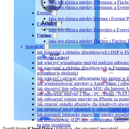
Jaka jest różnica między Evermusic a Flacb
Jaka jest różnica między Evermusic a Ever
Evertag
Jaka jest różnica między Evertag i Evertag
Evervideo
Jaka jest różnica między Evervideo a Ever
Flacbox
Jaka jest różnica między Flacbox i Flacbox
Instrukcje
Jak korzystać z efektów dźwiękowych i DSP w Fl
głośności i więcej
Jak włączyć wizualizator muzyki podczas odtwarz
Jak korzystać z efektów dźwiękowych w Evermusic:
normalizacja głośności
Jak włączyć i używać odtwarzania bez przerw w 
Jak wyeksportować playlisty z Apple Music i odt
Jak stworzyć listę odtwarzania M3U dla Internet 
Jak odtwarzać muzykę z Mac / PC / Linux / NAS
Jak odtwarzać własną muzykę na iPhonie za pom
Jak zmienić okładki albumów dla lokalnych utworó
Jak edytować teksty piosenek w plikach audio n
Jak przenieść bibliotekę muzyczną między urząd
Jak archiwizować (ZIP) listy odtwarzania, album
na inne urządzenie
Znajdź ikonę
iCloud Drive
i kliknij ją, aby otworzyć zawartość