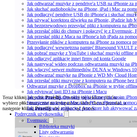
Jak odtwarzać muzykę z pendrive'a USB na iPhonie za
Jak słuchać audiobooków na iPhone, iPad i Mac za pom
Jak podłączyć pendrive USB do iPhone'a i słuchać muzyk
Jak używać korektora dźwięku na iPhonie, iPadzie lub 
Jak bezprzewodowo przesyłać pliki z komputera na iPh
Jak przesłać pliki do chmury i połączyć je z Evermusic, 
Jak przesłać pliki z Maca na iPhone'a lub iPada za pomo
Przesyłanie plików z komputera na iPhone za pomocą 
Jak podłączyć wewnętrzną pamięć Bluesound VAULT z a
Jak pobrać muzykę z YouTube i słuchać muzyki offline 
Jak odłączyć aplikację innej firmy od konta Google
Jak nagrywać wideo podczas odtwarzania muzyki na iP
Jak włączyć serwer multimediów DLNA w Windows 10 i
Jak odtwarzać muzykę na iPhonie z WD My Cloud Ho
Jak przesłać pliki muzyczne z komputera na iPhone bez
Odtwarzaj muzykę z Dropbox na iPhonie w trybie offlin
Jak edytować tagi ID3 na iPhonie i Macu
Jak odtwarzać lokalne pliki (pliki iTunes) na moim iPhon
Teraz kliknij przycisk
Prześlij
. Otworzy się selektor plików —
Strumieniuj muzykę z Maca lub PC na iPhone za pomo
wybierz pliki muzyczne na komputerze, które chcesz przesłać, a
Jak zainstalować aplikację z App Store lub aktywować 
następnie kliknij
Prześlij
, aby rozpocząć proces.
Podręcznik użytkownika
Evermusic
Biblioteka muzyki
Listy odtwarzania