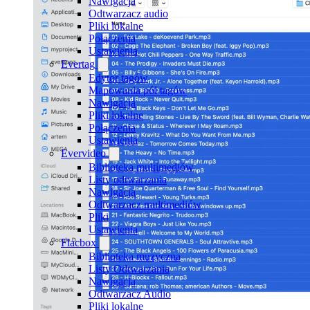
Nawigacja
Odtwarzacz audio
Pliki lokalne
Połączenia
Ustawienia
Evertag
Edytor tagów
Mapowania pól tagów
Nawigacja
Pliki lokalne
Połączenia
Ustawienia
Evervideo
Biblioteka multimediów
Listy odtwarzania
Nawigacja
Odtwarzacz multimediów
Pliki
Ustawienia
Flacbox
Biblioteka muzyczna
Listy Odtwarzania
Nawigacja
Odtwarzacz Audio
Pliki lokalne