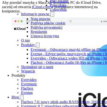
Pliki lokalne
Aby przesłać muzykę z Maca lub komputera PC do iCloud Drive,
Połączenia
zacznij od otwarcia
iCloud.com
w przeglądarce internetowej na
Ustawienia
komputerze.
Informacje prawne
Nota prawna
Polityka plików cookie
Polityka prywatności
Regulamin
Umowa licencyjna
O nas
Produkty
Evermusic - Odtwarzacz muzyki offline na iPhone
Evertag - Edytor tagów muzycznych na iPhone i 
Evervideo - Odtwarzacz wideo HD na iPhone i M
Flacbox - Odtwarzacz Audio Hi-Res na iPhone i 
Skontaktuj się z nami
Wsparcie
Produkty
Evervideo
Evermusic
Flacbox
Evertag
Blog
Flacbox 7.6: nowy silnik audio BASS, efekty, DSP i wi
Evermusic 8.7: prawdziwe odtwarzanie bez przerw, efekt