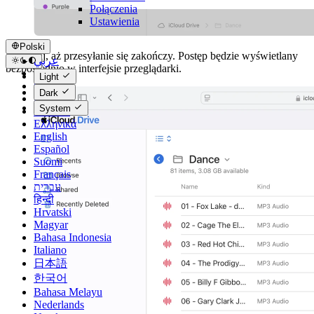
Połączenia
Ustawienia
Polski
Poczekaj, aż przesyłanie się zakończy. Postęp będzie wyświetlany
عربي
bezpośrednio w interfejsie przeglądarki.
Català
Light
Čeština
Dark
Dansk
System
Deutsch
Ελληνικά
English
Español
Suomi
Français
עברית
हिन्दी
Hrvatski
Magyar
Bahasa Indonesia
Italiano
日本語
한국어
Bahasa Melayu
Nederlands