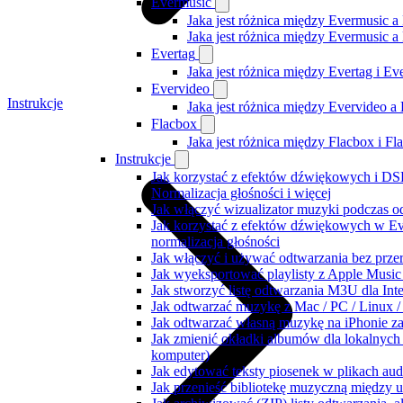
Evermusic
Jaka jest różnica między Evermusic a
Jaka jest różnica między Evermusic 
Evertag
Jaka jest różnica między Evertag i E
Evervideo
Instrukcje
Jaka jest różnica między Evervideo 
Flacbox
Jaka jest różnica między Flacbox i F
Instrukcje
Jak korzystać z efektów dźwiękowych i DSP
Normalizacja głośności i więcej
Jak włączyć wizualizator muzyki podczas o
Jak korzystać z efektów dźwiękowych w Ever
normalizacja głośności
Jak włączyć i używać odtwarzania bez prz
Jak wyeksportować playlisty z Apple Music
Jak stworzyć listę odtwarzania M3U dla Int
Jak odtwarzać muzykę z Mac / PC / Linux
Jak odtwarzać własną muzykę na iPhonie z
Jak zmienić okładki albumów dla lokalnych 
komputer)
Jak edytować teksty piosenek w plikach a
Jak przenieść bibliotekę muzyczną między 