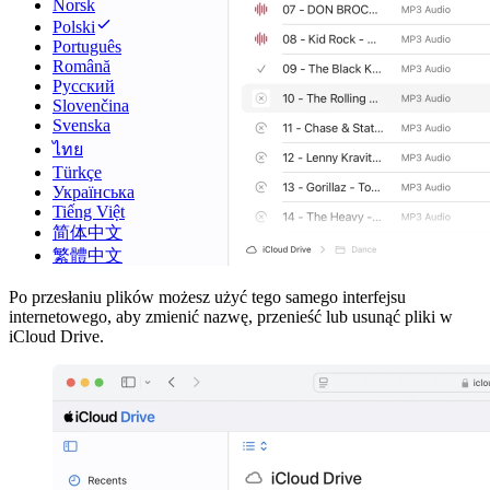
Norsk
Polski
Português
Română
Русский
Slovenčina
Svenska
ไทย
Türkçe
Українська
Tiếng Việt
简体中文
繁體中文
Po przesłaniu plików możesz użyć tego samego interfejsu
internetowego, aby zmienić nazwę, przenieść lub usunąć pliki w
iCloud Drive.