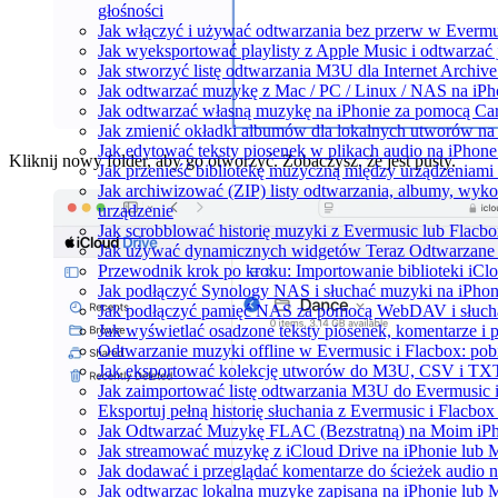
głośności
Jak włączyć i używać odtwarzania bez przerw w Evermu
Jak wyeksportować playlisty z Apple Music i odtwarzać
Jak stworzyć listę odtwarzania M3U dla Internet Archiv
Jak odtwarzać muzykę z Mac / PC / Linux / NAS na i
Jak odtwarzać własną muzykę na iPhonie za pomocą Ca
Jak zmienić okładki albumów dla lokalnych utworów na S
Jak edytować teksty piosenek w plikach audio na iPho
Kliknij nowy folder, aby go otworzyć. Zobaczysz, że jest pusty.
Jak przenieść bibliotekę muzyczną między urządzeniam
Jak archiwizować (ZIP) listy odtwarzania, albumy, wyk
urządzenie
Jak scrobblować historię muzyki z Evermusic lub Flacbo
Jak używać dynamicznych widgetów Teraz Odtwarzane w
Przewodnik krok po kroku: Importowanie biblioteki iCl
Jak podłączyć Synology NAS i słuchać muzyki na iPhon
Jak podłączyć pamięć NAS za pomocą WebDAV i słucha
Jak wyświetlać osadzone teksty piosenek, komentarze i 
Odtwarzanie muzyki offline w Evermusic i Flacbox: pobi
Jak eksportować kolekcję utworów do M3U, CSV i TXT
Jak zaimportować listę odtwarzania M3U do Evermusic 
Eksportuj pełną historię słuchania z Evermusic i Flacbox
Jak Odtwarzać Muzykę FLAC (Bezstratną) na Moim iP
Jak streamować muzykę z iCloud Drive na iPhonie lub 
Jak dodawać i przeglądać komentarze do ścieżek audio 
Jak odtwarzac lokalna muzyke zapisana na iPhonie lub 