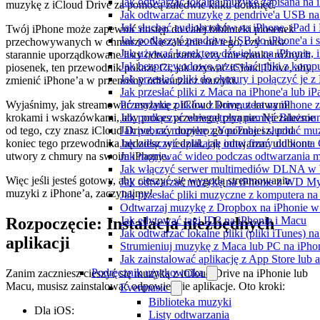
Jak odtwarzac lokalna muzyke zapisana na 
muzykę z iCloud Drive za pomocą zaledwie kilku dotknięć.
Jak odtwarzać muzykę z pendrive'a USB na
Jak słuchać audiobooków na iPhone, iPad 
Twój iPhone może zapewnić dostęp do całej biblioteki piosenek
Jak podłączyć pendrive USB do iPhone'a i s
przechowywanych w chmurze. Niezależnie od tego, czy masz
Jak używać korektora dźwięku na iPhonie, 
starannie uporządkowane listy odtwarzania, czy mieszankę różnych
Jak bezprzewodowo przesyłać pliki z komp
piosenek, ten przewodnik pokaże Ci, jak używać iCloud Drive, aby
Jak przesłać pliki do chmury i połączyć je 
zmienić iPhone’a w przenośny odtwarzacz muzyki.
Jak przesłać pliki z Maca na iPhone'a lub i
Wyjaśnimy, jak streamować muzykę z iCloud Drive, z łatwymi
Przesyłanie plików z komputera na iPhone
krokami i wskazówkami, aby proces przebiegał płynnie. Niezależnie
Jak podłączyć wewnętrzną pamięć Bluesoun
od tego, czy znasz iCloud Drive, czy dopiero go poznajesz, pod
Jak pobrać muzykę z YouTube i słuchać muz
koniec tego przewodnika będziesz wiedział, jak odtwarzać ulubione
Jak odłączyć aplikację innej firmy od konta
utwory z chmury na swoim iPhonie.
Jak nagrywać wideo podczas odtwarzania m
Jak włączyć serwer multimediów DLNA w 
Więc jeśli jesteś gotowy, aby cieszyć się wygodą streamowania
Jak odtwarzać muzykę na iPhonie z WD 
muzyki z iPhone’a, zaczynajmy!
Jak przesłać pliki muzyczne z komputera n
Odtwarzaj muzykę z Dropbox na iPhonie w t
Rozpoczęcie: Instalacja niezbędnych
Jak edytować tagi ID3 na iPhonie i Macu
Jak odtwarzać lokalne pliki (pliki iTunes) 
aplikacji
Strumieniuj muzykę z Maca lub PC na iPh
Jak zainstalować aplikację z App Store lu
Podręcznik użytkownika
Zanim zaczniesz cieszyć się muzyką z iCloud Drive na iPhonie lub
Macu, musisz zainstalować odpowiednie aplikacje. Oto kroki:
Evermusic
Biblioteka muzyki
Dla iOS:
Listy odtwarzania