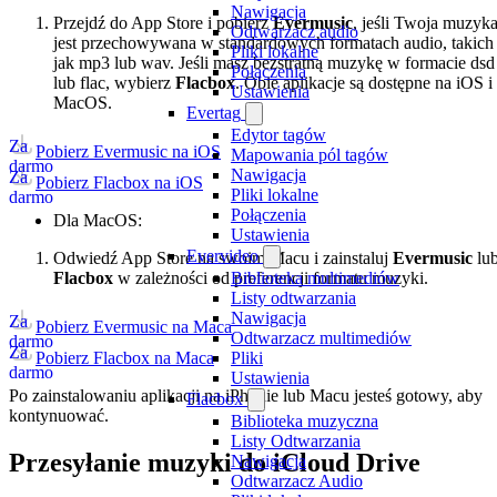
Nawigacja
Przejdź do App Store i pobierz
Evermusic
, jeśli Twoja muzyk
Odtwarzacz audio
jest przechowywana w standardowych formatach audio, takich
Pliki lokalne
jak mp3 lub wav. Jeśli masz bezstratną muzykę w formacie dsd
Połączenia
lub flac, wybierz
Flacbox
. Obie aplikacje są dostępne na iOS i
Ustawienia
MacOS.
Evertag
Edytor tagów
Za
Pobierz Evermusic na iOS
Mapowania pól tagów
darmo
Nawigacja
Za
Pobierz Flacbox na iOS
Pliki lokalne
darmo
Połączenia
Dla MacOS:
Ustawienia
Evervideo
Odwiedź App Store na swoim Macu i zainstaluj
Evermusic
lu
Flacbox
w zależności od preferencji formatu muzyki.
Biblioteka multimediów
Listy odtwarzania
Nawigacja
Za
Pobierz Evermusic na Maca
Odtwarzacz multimediów
darmo
Za
Pobierz Flacbox na Maca
Pliki
darmo
Ustawienia
Po zainstalowaniu aplikacji na iPhonie lub Macu jesteś gotowy, aby
Flacbox
kontynuować.
Biblioteka muzyczna
Listy Odtwarzania
Przesyłanie muzyki do iCloud Drive
Nawigacja
Odtwarzacz Audio