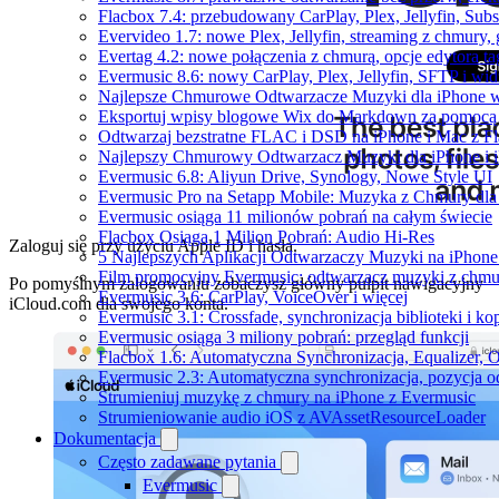
Flacbox 7.4: przebudowany CarPlay, Plex, Jellyfin, Sub
Evervideo 1.7: nowe Plex, Jellyfin, streaming z chmury,
Evertag 4.2: nowe połączenia z chmurą, opcje edytora 
Evermusic 8.6: nowy CarPlay, Plex, Jellyfin, SFTP i wid
Najlepsze Chmurowe Odtwarzacze Muzyki dla iPhone 
Eksportuj wpisy blogowe Wix do Markdown za pomoc
Odtwarzaj bezstratne FLAC i DSD na iPhone i Mac z F
Najlepszy Chmurowy Odtwarzacz Muzyki dla iPhone i 
Evermusic 6.8: Aliyun Drive, Synology, Nowe Style UI
Evermusic Pro na Setapp Mobile: Muzyka z Chmury dla
Evermusic osiąga 11 milionów pobrań na całym świecie
Flacbox Osiąga 1 Milion Pobrań: Audio Hi-Res
Zaloguj się przy użyciu Apple ID i hasła.
5 Najlepszych Aplikacji Odtwarzaczy Muzyki na iPhon
Film promocyjny Evermusic: odtwarzacz muzyki z chmu
Po pomyślnym zalogowaniu zobaczysz główny pulpit nawigacyjny
Evermusic 3.6: CarPlay, VoiceOver i więcej
iCloud.com dla swojego konta.
Evermusic 3.1: Crossfade, synchronizacja biblioteki i k
Evermusic osiąga 3 miliony pobrań: przegląd funkcji
Flacbox 1.6: Automatyczna Synchronizacja, Equalizer,
Evermusic 2.3: Automatyczna synchronizacja, pozycja od
Strumieniuj muzykę z chmury na iPhone z Evermusic
Strumieniowanie audio iOS z AVAssetResourceLoader
Dokumentacja
Często zadawane pytania
Evermusic