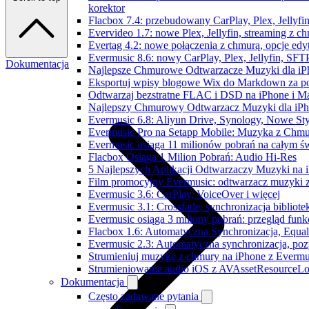
korektor
Flacbox 7.4: przebudowany CarPlay, Plex, Jellyfi
Evervideo 1.7: nowe Plex, Jellyfin, streaming z c
Evertag 4.2: nowe połączenia z chmurą, opcje ed
Evermusic 8.6: nowy CarPlay, Plex, Jellyfin, SFTP
Dokumentacja
Najlepsze Chmurowe Odtwarzacze Muzyki dla iP
Eksportuj wpisy blogowe Wix do Markdown za 
Odtwarzaj bezstratne FLAC i DSD na iPhone i M
Najlepszy Chmurowy Odtwarzacz Muzyki dla iPho
Evermusic 6.8: Aliyun Drive, Synology, Nowe Sty
Evermusic Pro na Setapp Mobile: Muzyka z Chmu
Evermusic osiąga 11 milionów pobrań na całym św
Flacbox Osiąga 1 Milion Pobrań: Audio Hi-Res
5 Najlepszych Aplikacji Odtwarzaczy Muzyki na
Film promocyjny Evermusic: odtwarzacz muzyki 
Evermusic 3.6: CarPlay, VoiceOver i więcej
Evermusic 3.1: Crossfade, synchronizacja bibliote
Evermusic osiąga 3 miliony pobrań: przegląd funkc
Flacbox 1.6: Automatyczna Synchronizacja, Equa
Evermusic 2.3: Automatyczna synchronizacja, pozy
Strumieniuj muzykę z chmury na iPhone z Evermu
Strumieniowanie audio iOS z AVAssetResourceLo
Dokumentacja
Często zadawane pytania