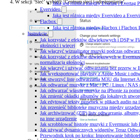
W sekcji ‘Sieć’ wybierz ‘Centrum sieci i udostępniania’.
Jaka jest różnica między Evertag i Evertag
Evervideo
Jaka jest różnica między Evervideo a Ever
Flacbox
Jaka jest różnica między Flacbox i Flacbox
Instrukcje
Jak korzystać z efektów dźwiękowych i DSP w Fl
głośności i więcej
Jak włączyć wizualizator muzyki podczas odtwarz
Jak korzystać z efektów dźwiękowych w Evermusic:
normalizacja głośności
Jak włączyć i używać odtwarzania bez przerw w 
Jak wyeksportować playlisty z Apple Music i odt
Jak stworzyć listę odtwarzania M3U dla Internet 
Jak odtwarzać muzykę z Mac / PC / Linux / NAS
Jak odtwarzać własną muzykę na iPhonie za pom
Jak zmienić okładki albumów dla lokalnych utworó
Jak edytować teksty piosenek w plikach audio n
Jak przenieść bibliotekę muzyczną między urząd
Jak archiwizować (ZIP) listy odtwarzania, album
na inne urządzenie
Jak scrobblować historię muzyki z Evermusic lub 
Jak używać dynamicznych widgetów Teraz Odtwar
Przewodnik krok po kroku: Importowanie bibliote