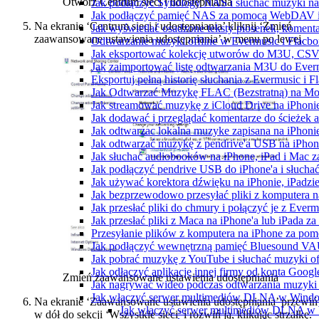
Otwórz Centrum sieci i udostępniania
Jak podłączyć Synology NAS i słuchać muzyki na
Jak podłączyć pamięć NAS za pomocą WebDAV i 
Na ekranie ‘Centrum sieci i udostępniania’ kliknij ‘Zmień
Jak wyświetlać osadzone teksty piosenek, komenta
zaawansowane ustawienia udostępniania’ w menu po lewej.
Odtwarzanie muzyki offline w Evermusic i Flacbox
Jak eksportować kolekcję utworów do M3U, CSV
Jak zaimportować listę odtwarzania M3U do Ever
Eksportuj pełną historię słuchania z Evermusic i 
Jak Odtwarzać Muzykę FLAC (Bezstratną) na Mo
Jak streamować muzykę z iCloud Drive na iPhoni
Jak dodawać i przeglądać komentarze do ścieżek 
Jak odtwarzac lokalna muzyke zapisana na iPhoni
Jak odtwarzać muzykę z pendrive'a USB na iPhon
Jak słuchać audiobooków na iPhone, iPad i Mac 
Jak podłączyć pendrive USB do iPhone'a i słuchać
Jak używać korektora dźwięku na iPhonie, iPadzi
Jak bezprzewodowo przesyłać pliki z komputera 
Jak przesłać pliki do chmury i połączyć je z Ever
Jak przesłać pliki z Maca na iPhone'a lub iPada z
Przesyłanie plików z komputera na iPhone za po
Jak podłączyć wewnętrzną pamięć Bluesound VAUL
Jak pobrać muzykę z YouTube i słuchać muzyki of
Jak odłączyć aplikację innej firmy od konta Googl
Zmień zaawansowane ustawienia udostępniania
Jak nagrywać wideo podczas odtwarzania muzyki 
Jak włączyć serwer multimediów DLNA w Window
Na ekranie ‘Zaawansowane ustawienia udostępniania’ przewiń
Jak włączyć serwer multimediów DLNA w
w dół do sekcji ‘Wszystkie sieci’ i rozwiń ją, klikając strzałkę.