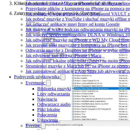
Kliknij dwukrotnie i ustaw ‘Typ uruchomienia’ na ‘Ręczny’.
Jak przesłać pliki z Maca na iPhone'a lub iPada za pomo
Przesyłanie plików z komputera na iPhone za pomocą 
Zatrzymaj usługę, klikając przycisk ‘Zatrzymaj’.
Jak podłączyć wewnętrzną pamięć Bluesound VAULT z a
Jak pobrać muzykę z YouTube i słuchać muzyki offline 
Jak odłączyć aplikację innej firmy od konta Google
Jak nagrywać wideo podczas odtwarzania muzyki na iP
Jak włączyć serwer multimediów DLNA w Windows 10 i
Jak odtwarzać muzykę na iPhonie z WD My Cloud Ho
Jak przesłać pliki muzyczne z komputera na iPhone bez
Odtwarzaj muzykę z Dropbox na iPhonie w trybie offlin
Jak edytować tagi ID3 na iPhonie i Macu
Jak odtwarzać lokalne pliki (pliki iTunes) na moim iPhon
Strumieniuj muzykę z Maca lub PC na iPhone za pomo
Jak zainstalować aplikację z App Store lub aktywować 
Podręcznik użytkownika
Evermusic
Biblioteka muzyki
Listy odtwarzania
Nawigacja
Odtwarzacz audio
Pliki lokalne
Połączenia
Ustawienia
Evertag