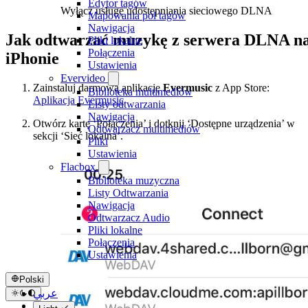
Edytor tagów
Wyłącz usługę udostępniania sieciowego DLNA
Mapowania pól tagów
Nawigacja
Jak odtwarzać muzykę z serwera DLNA n
Pliki lokalne
Połączenia
iPhonie
Ustawienia
Evervideo
Zainstaluj darmową aplikację
Evermusic
z App Store:
Biblioteka multimediów
Aplikacja Evermusic
Listy odtwarzania
Nawigacja
Otwórz kartę ‘Połączenia’ i dotknij ‘Dostępne urządzenia’ w
Odtwarzacz multimediów
sekcji ‘Sieć lokalna’.
Pliki
Ustawienia
Flacbox
Biblioteka muzyczna
Listy Odtwarzania
Nawigacja
Odtwarzacz Audio
Pliki lokalne
Połączenia
Ustawienia
Polski
عربي
Català