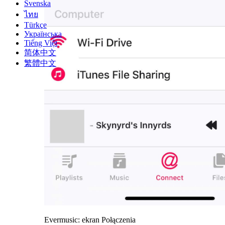
Svenska
ไทย
Türkçe
Українська
Tiếng Việt
简体中文
繁體中文
Evermusic: ekran Połączenia