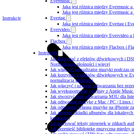
Evermusic
Jaka jest różnica między Evermusic a
Jaka jest różnica między Evermusic 
Evertag
Instrukcje
Jaka jest różnica między Evertag i E
Evervideo
Jaka jest różnica między Evervideo 
Flacbox
Jaka jest różnica między Flacbox i F
Instrukcje
Jak korzystać z efektów dźwiękowych i DSP
Normalizacja głośności i więcej
Jak włączyć wizualizator muzyki podczas o
Jak korzystać z efektów dźwiękowych w Ever
normalizacja głośności
Jak włączyć i używać odtwarzania bez prz
Jak wyeksportować playlisty z Apple Music
Jak stworzyć listę odtwarzania M3U dla Int
Jak odtwarzać muzykę z Mac / PC / Linux
Jak odtwarzać własną muzykę na iPhonie z
Jak zmienić okładki albumów dla lokalnych 
komputer)
Jak edytować teksty piosenek w plikach a
Jak przenieść bibliotekę muzyczną między 