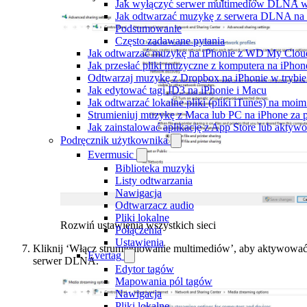
Jak wyłączyć serwer multimediów DLNA 
Jak odtwarzać muzykę z serwera DLNA na 
Podsumowanie
Często zadawane pytania
Jak odtwarzać muzykę na iPhonie z WD My Clo
Jak przesłać pliki muzyczne z komputera na iPho
Odtwarzaj muzykę z Dropbox na iPhonie w trybie 
Jak edytować tagi ID3 na iPhonie i Macu
Jak odtwarzać lokalne pliki (pliki iTunes) na moim
Strumieniuj muzykę z Maca lub PC na iPhone z
Jak zainstalować aplikację z App Store lub akty
Podręcznik użytkownika
Evermusic
Biblioteka muzyki
Listy odtwarzania
Nawigacja
Odtwarzacz audio
Pliki lokalne
Rozwiń ustawienia wszystkich sieci
Połączenia
Ustawienia
Kliknij ‘Włącz strumieniowanie multimediów’, aby aktywowa
Evertag
serwer DLNA.
Edytor tagów
Mapowania pól tagów
Nawigacja
Pliki lokalne