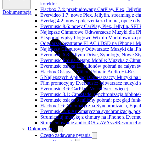
korektor
Flacbox 7.4: przebudowany CarPlay, Plex, Jellyfi
Dokumentacja
Evervideo 1.7: nowe Plex, Jellyfin, streaming z c
Evertag 4.2: nowe połączenia z chmurą, opcje ed
Evermusic 8.6: nowy CarPlay, Plex, Jellyfin, SFTP
Najlepsze Chmurowe Odtwarzacze Muzyki dla iP
Eksportuj wpisy blogowe Wix do Markdown za 
Odtwarzaj bezstratne FLAC i DSD na iPhone i M
Najlepszy Chmurowy Odtwarzacz Muzyki dla iPho
Evermusic 6.8: Aliyun Drive, Synology, Nowe Sty
Evermusic Pro na Setapp Mobile: Muzyka z Chmu
Evermusic osiąga 11 milionów pobrań na całym św
Flacbox Osiąga 1 Milion Pobrań: Audio Hi-Res
5 Najlepszych Aplikacji Odtwarzaczy Muzyki na
Film promocyjny Evermusic: odtwarzacz muzyki 
Evermusic 3.6: CarPlay, VoiceOver i więcej
Evermusic 3.1: Crossfade, synchronizacja bibliote
Evermusic osiąga 3 miliony pobrań: przegląd funkc
Flacbox 1.6: Automatyczna Synchronizacja, Equa
Evermusic 2.3: Automatyczna synchronizacja, pozy
Strumieniuj muzykę z chmury na iPhone z Evermu
Strumieniowanie audio iOS z AVAssetResourceLo
Dokumentacja
Często zadawane pytania