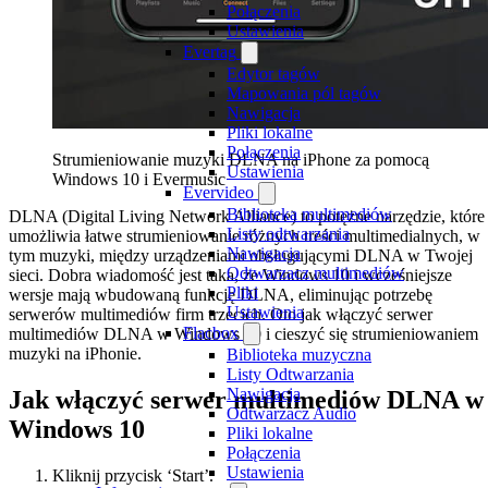
Połączenia
Ustawienia
Evertag
Edytor tagów
Mapowania pól tagów
Nawigacja
Pliki lokalne
Połączenia
Strumieniowanie muzyki DLNA na iPhone za pomocą
Ustawienia
Windows 10 i Evermusic
Evervideo
Biblioteka multimediów
DLNA (Digital Living Network Alliance) to potężne narzędzie, które
Listy odtwarzania
umożliwia łatwe strumieniowanie różnych treści multimedialnych, w
Nawigacja
tym muzyki, między urządzeniami obsługującymi DLNA w Twojej
Odtwarzacz multimediów
sieci. Dobra wiadomość jest taka, że Windows 10 i wcześniejsze
Pliki
wersje mają wbudowaną funkcję DLNA, eliminując potrzebę
Ustawienia
serwerów multimediów firm trzecich. Oto jak włączyć serwer
Flacbox
multimediów DLNA w Windows 10 i cieszyć się strumieniowaniem
muzyki na iPhonie.
Biblioteka muzyczna
Listy Odtwarzania
Nawigacja
Jak włączyć serwer multimediów DLNA w
Odtwarzacz Audio
Windows 10
Pliki lokalne
Połączenia
Ustawienia
Kliknij przycisk ‘Start’.