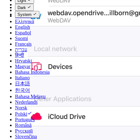
Light
Čeština
Dark
Dansk
System
Deutsch
Ελληνικά
English
Español
Suomi
Français
עברית
हिन्दी
Hrvatski
Magyar
Bahasa Indonesia
Italiano
日本語
한국어
Bahasa Melayu
Nederlands
Norsk
Polski
Português
Română
Русский
Slovenčina