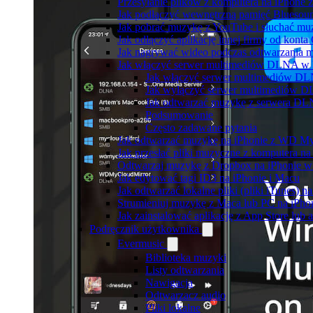
Przesyłanie plików z komputera na iPhone
Jak podłączyć wewnętrzną pamięć Bluesoun
Jak pobrać muzykę z YouTube i słuchać muz
Jak odłączyć aplikację innej firmy od konta
Jak nagrywać wideo podczas odtwarzania m
Jak włączyć serwer multimediów DLNA w 
Jak włączyć serwer multimediów D
Jak wyłączyć serwer multimediów 
Jak odtwarzać muzykę z serwera DL
Podsumowanie
Często zadawane pytania
Jak odtwarzać muzykę na iPhonie z WD 
Jak przesłać pliki muzyczne z komputera n
Odtwarzaj muzykę z Dropbox na iPhonie w t
Jak edytować tagi ID3 na iPhonie i Macu
Jak odtwarzać lokalne pliki (pliki iTunes) 
Strumieniuj muzykę z Maca lub PC na iPh
Jak zainstalować aplikację z App Store lu
Podręcznik użytkownika
Evermusic
Biblioteka muzyki
Listy odtwarzania
Nawigacja
Odtwarzacz audio
Pliki lokalne