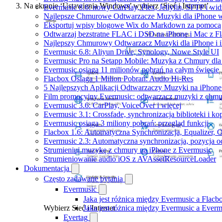
Na ekranie ‘Ustawienia Windows’ wybierz ‘Sieć i Internet’.
Evermusic 8.6: nowy CarPlay, Plex, Jellyfin, SFTP i wid
Najlepsze Chmurowe Odtwarzacze Muzyki dla iPhone 
Eksportuj wpisy blogowe Wix do Markdown za pomoc
Odtwarzaj bezstratne FLAC i DSD na iPhone i Mac z F
Najlepszy Chmurowy Odtwarzacz Muzyki dla iPhone i 
Evermusic 6.8: Aliyun Drive, Synology, Nowe Style UI
Evermusic Pro na Setapp Mobile: Muzyka z Chmury dla
Evermusic osiąga 11 milionów pobrań na całym świecie
Flacbox Osiąga 1 Milion Pobrań: Audio Hi-Res
5 Najlepszych Aplikacji Odtwarzaczy Muzyki na iPhon
Film promocyjny Evermusic: odtwarzacz muzyki z chmu
Evermusic 3.6: CarPlay, VoiceOver i więcej
Evermusic 3.1: Crossfade, synchronizacja biblioteki i k
Evermusic osiąga 3 miliony pobrań: przegląd funkcji
Flacbox 1.6: Automatyczna Synchronizacja, Equalizer,
Evermusic 2.3: Automatyczna synchronizacja, pozycja od
Strumieniuj muzykę z chmury na iPhone z Evermusic
Strumieniowanie audio iOS z AVAssetResourceLoader
Dokumentacja
Często zadawane pytania
Evermusic
Jaka jest różnica między Evermusic a Flacb
Wybierz Sieć i Internet
Jaka jest różnica między Evermusic a Ever
Evertag