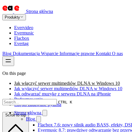
Strona główna
Produkty
Evervideo
Evermusic
Flacbox
Evertag
Blog
Dokumentacja
Wsparcie
Informacje prawne
Kontakt
O nas
On this page
Jak włączyć serwer multimediów DLNA w Windows 10
Jak wyłączyć serwer multimediów DLNA w Windows 10
Jak odtwarzać muzykę z serwera DLNA na iPhonie
Podsumowanie
CTRL K
Często zadawane pytania
Strona główna
Scroll to top
Blog
Flacbox 7.6: nowy silnik audio BASS, efekty, DS
Evermusic 8.7: prawdziwe odtwarzanie bez przerw,