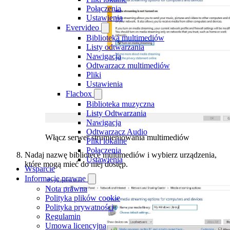
Połączenia
Ustawienia
Evervideo
Biblioteka multimediów
Listy odtwarzania
Nawigacja
Odtwarzacz multimediów
Pliki
Ustawienia
Flacbox
Biblioteka muzyczna
Listy Odtwarzania
Nawigacja
Odtwarzacz Audio
Włącz serwer strumieniowania multimediów
Pliki lokalne
Połączenia
Nadaj nazwę bibliotece multimediów i wybierz urządzenia,
Ustawienia
które mogą mieć do niej dostęp.
Wsparcie
Informacje prawne
Nota prawna
Polityka plików cookie
Polityka prywatności
Regulamin
Umowa licencyjna