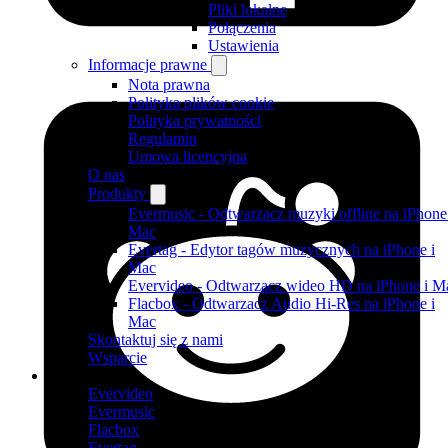
Pliki lokalne
Połączenia
Ustawienia
Informacje prawne
Nota prawna
Polityka plików cookie
Polityka prywatności
Regulamin
Umowa licencyjna
O nas
Produkty
Evermusic - Odtwarzacz muzyki offline na iPhone
Mac
Evertag - Edytor tagów muzycznych na iPhone i
Mac
Evervideo - Odtwarzacz wideo HD na iPhone i M
Flacbox - Odtwarzacz Audio Hi-Res na iPhone i
Mac
Skontaktuj się z nami
Wsparcie
Produkty
Evervideo
Evermusic
Flacbox
Evertag