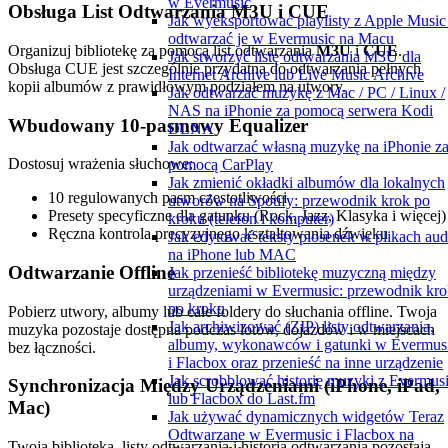
w Evermusic
Obsługa List Odtwarzania M3U i CUE
Jak wyeksportować playlisty z Apple Music 
odtwarzać je w Evermusic na Macu
Organizuj bibliotekę za pomocą list odtwarzania
M3U
i
CUE
.
Jak stworzyć listę odtwarzania M3U dla
Obsługa CUE jest szczególnie przydatna do odtwarzania pełnych
Internet Archive lub Live Music Archive
kopii albumów z prawidłowym podziałem na utwory.
Jak odtwarzać muzykę z Mac / PC / Linux /
NAS na iPhonie za pomocą serwera Kodi
Wbudowany 10-pasmowy Equalizer
DLNA
Jak odtwarzać własną muzykę na iPhonie z
Dostosuj wrażenia słuchowe:
pomocą CarPlay
Jak zmienić okładki albumów dla lokalnych
10 regulowanych pasm częstotliwości
utworów na Spotify: przewodnik krok po
Presety specyficzne dla gatunku (Rock, Jazz, Klasyka i więcej)
kroku (telefon i komputer)
Ręczna kontrola precyzyjnego kształtowania dźwięku
Jak edytować teksty piosenek w plikach aud
na iPhone lub MAC
Odtwarzanie Offline
Jak przenieść bibliotekę muzyczną między
urządzeniami w Evermusic: przewodnik kro
po kroku
Pobierz utwory, albumy lub całe foldery do słuchania offline. Twoja
Jak archiwizować (ZIP) listy odtwarzania,
muzyka pozostaje dostępna podczas lotów, dojazdów i w miejscach
albumy, wykonawców i gatunki w Evermus
bez łączności.
i Flacbox oraz przenieść na inne urządzenie
Jak scrobblować historię muzyki z Evermus
Synchronizacja Między Urządzeniami (iPhone, iPad,
lub Flacbox do Last.fm
Mac)
Jak używać dynamicznych widgetów Teraz
Odtwarzane w Evermusic i Flacbox na
Twoja biblioteka, listy odtwarzania i historia odtwarzania pozostają