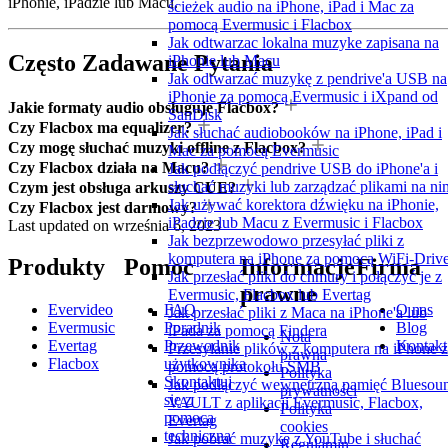
iPhonie, iPadzie lub Macu.
ścieżek audio na iPhone, iPad i Mac za
pomocą Evermusic i Flacbox
Jak odtwarzac lokalna muzyke zapisana na
Często Zadawane Pytania
iPhonie lub Macu
Jak odtwarzać muzykę z pendrive'a USB na
iPhonie za pomocą Evermusic i iXpand od
Jakie formaty audio obsługuje Flacbox?
SanDisk
Czy Flacbox ma equalizer?
Jak słuchać audiobooków na iPhone, iPad i
Czy mogę słuchać muzyki offline z Flacbox?
Mac za pomocą Evermusic
Czy Flacbox działa na Macu?
Jak podłączyć pendrive USB do iPhone'a i
słuchać muzyki lub zarządzać plikami na ni
Czym jest obsługa arkuszy CUE?
Jak używać korektora dźwięku na iPhonie,
Czy Flacbox jest darmowy?
iPadzie lub Macu z Evermusic i Flacbox
Last updated on
września 6, 2023
Jak bezprzewodowo przesyłać pliki z
komputera na iPhone za pomocą WiFi-Driv
Produkty
Pomoc
Informacje
Firma
Jak przesłać pliki do chmury i połączyć je z
prawne
Evermusic, Flacbox lub Evertag
Evervideo
FAQ
O nas
Jak przesłać pliki z Maca na iPhone'a lub
Evermusic
Poradnik
Blog
iPada za pomocą Findera
Nota
Evertag
Przewodnik
Kontakt
Przesyłanie plików z komputera na iPhone 
prawna
Flacbox
użytkownika
pomocą protokołu SMB
Polityka
Skontaktuj
Jak podłączyć wewnętrzną pamięć Bluesou
prywatności
się z
VAULT z aplikacji Evermusic, Flacbox,
Polityka
pomocą
Evertag
cookies
techniczną
Jak pobrać muzykę z YouTube i słuchać
Regulamin