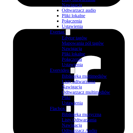
Nawigacja
Odtwarzacz audio
Pliki lokalne
Połączenia
Ustawienia
Evertag
Edytor tagów
Mapowania pól tagów
Nawigacja
Pliki lokalne
Połączenia
Ustawienia
Evervideo
Biblioteka multimediów
Listy odtwarzania
Nawigacja
Odtwarzacz multimediów
Pliki
Ustawienia
Flacbox
Biblioteka muzyczna
Listy Odtwarzania
Nawigacja
Odtwarzacz Audio