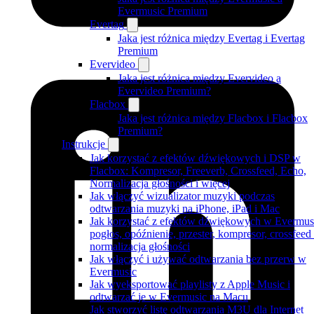
Evermusic Premium
Evertag
Jaka jest różnica między Evertag i Evertag
Premium
Evervideo
Jaka jest różnica między Evervideo a
Evervideo Premium?
Flacbox
Jaka jest różnica między Flacbox i Flacbox
Premium?
Instrukcje
Jak korzystać z efektów dźwiękowych i DSP w
Flacbox: Kompresor, Freeverb, Crossfeed, Echo,
Normalizacja głośności i więcej
Jak włączyć wizualizator muzyki podczas
odtwarzania muzyki na iPhone, iPad i Mac
Jak korzystać z efektów dźwiękowych w Evermus
pogłos, opóźnienie, przester, kompresor, crossfeed 
normalizacja głośności
Jak włączyć i używać odtwarzania bez przerw w
Evermusic
Jak wyeksportować playlisty z Apple Music i
odtwarzać je w Evermusic na Macu
Jak stworzyć listę odtwarzania M3U dla Internet