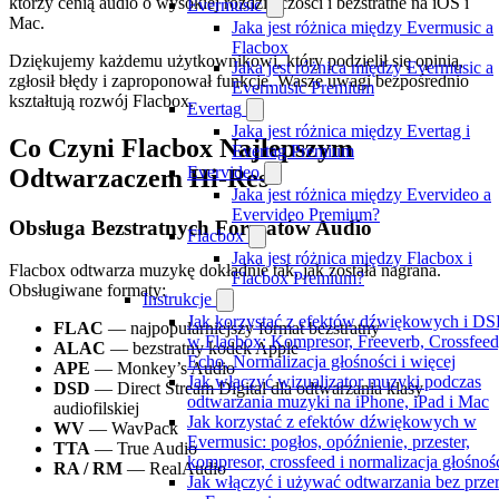
którzy cenią audio o wysokiej rozdzielczości i bezstratne na iOS i
Evermusic
Mac.
Jaka jest różnica między Evermusic a
Flacbox
Dziękujemy każdemu użytkownikowi, który podzielił się opinią,
Jaka jest różnica między Evermusic a
zgłosił błędy i zaproponował funkcje. Wasze uwagi bezpośrednio
Evermusic Premium
kształtują rozwój Flacbox.
Evertag
Jaka jest różnica między Evertag i
Co Czyni Flacbox Najlepszym
Evertag Premium
Evervideo
Odtwarzaczem Hi-Res
Jaka jest różnica między Evervideo a
Evervideo Premium?
Obsługa Bezstratnych Formatów Audio
Flacbox
Jaka jest różnica między Flacbox i
Flacbox odtwarza muzykę dokładnie tak, jak została nagrana.
Flacbox Premium?
Obsługiwane formaty:
Instrukcje
Jak korzystać z efektów dźwiękowych i DS
FLAC
— najpopularniejszy format bezstratny
w Flacbox: Kompresor, Freeverb, Crossfeed
ALAC
— bezstratny kodek Apple
Echo, Normalizacja głośności i więcej
APE
— Monkey’s Audio
Jak włączyć wizualizator muzyki podczas
DSD
— Direct Stream Digital dla odtwarzania klasy
odtwarzania muzyki na iPhone, iPad i Mac
audiofilskiej
Jak korzystać z efektów dźwiękowych w
WV
— WavPack
Evermusic: pogłos, opóźnienie, przester,
TTA
— True Audio
kompresor, crossfeed i normalizacja głośnoś
RA / RM
— RealAudio
Jak włączyć i używać odtwarzania bez prze