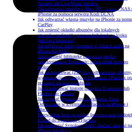
Archive lub Live Music Archive
Jak odtwarzać muzykę z Mac / PC / Linux / NAS 
iPhonie za pomocą serwera Kodi DLNA
Jak odtwarzać własną muzykę na iPhonie za pom
CarPlay
Jak zmienić okładki albumów dla lokalnych
utworów na Spotify: przewodnik krok po kroku
(telefon i komputer)
Jak edytować teksty piosenek w plikach audio na
iPhone lub MAC
Jak przenieść bibliotekę muzyczną między
urządzeniami w Evermusic: przewodnik krok po
kroku
Jak archiwizować (ZIP) listy odtwarzania, albumy,
wykonawców i gatunki w Evermusic i Flacbox or
przenieść na inne urządzenie
Jak scrobblować historię muzyki z Evermusic lub
Flacbox do Last.fm
Jak używać dynamicznych widgetów Teraz
Odtwarzane w Evermusic i Flacbox na iPhonie i
Macu
Przewodnik krok po kroku: Importowanie bibliote
iCloud do Evermusic i Flacbox
Jak podłączyć Synology NAS i słuchać muzyki na
iPhonie lub Macu