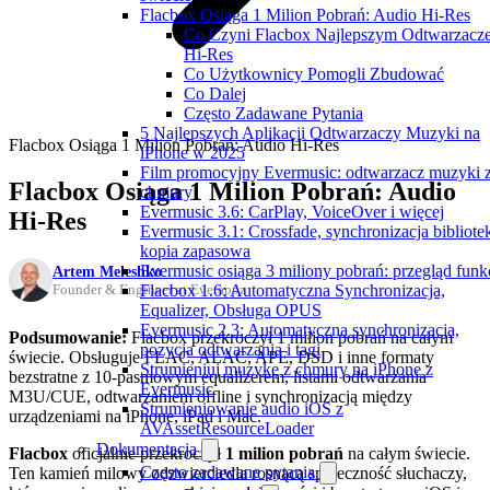
Flacbox Osiąga 1 Milion Pobrań: Audio Hi-Res
Co Czyni Flacbox Najlepszym Odtwarzacz
Hi-Res
Co Użytkownicy Pomogli Zbudować
Co Dalej
Często Zadawane Pytania
5 Najlepszych Aplikacji Odtwarzaczy Muzyki na
Flacbox Osiąga 1 Milion Pobrań: Audio Hi-Res
iPhone w 2025
Film promocyjny Evermusic: odtwarzacz muzyki 
Flacbox Osiąga 1 Milion Pobrań: Audio
chmury
Evermusic 3.6: CarPlay, VoiceOver i więcej
Hi-Res
Evermusic 3.1: Crossfade, synchronizacja bibliotek
kopia zapasowa
Evermusic osiąga 3 miliony pobrań: przegląd funkc
Artem Meleshko
Flacbox 1.6: Automatyczna Synchronizacja,
Founder & Engineer at Everappz
Equalizer, Obsługa OPUS
Evermusic 2.3: Automatyczna synchronizacja,
Podsumowanie:
Flacbox przekroczył 1 milion pobrań na całym
pozycja odtwarzania i tagi
świecie. Obsługuje FLAC, ALAC, APE, DSD i inne formaty
Strumieniuj muzykę z chmury na iPhone z
bezstratne z 10-pasmowym equalizerem, listami odtwarzania
Evermusic
M3U/CUE, odtwarzaniem offline i synchronizacją między
Strumieniowanie audio iOS z
urządzeniami na iPhone, iPad i Mac.
AVAssetResourceLoader
Dokumentacja
Flacbox
oficjalnie przekroczył
1 milion pobrań
na całym świecie.
Często zadawane pytania
Ten kamień milowy odzwierciedla rosnącą społeczność słuchaczy,