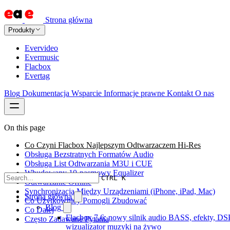
Strona główna
Produkty
Evervideo
Evermusic
Flacbox
Evertag
Blog
Dokumentacja
Wsparcie
Informacje prawne
Kontakt
O nas
On this page
Co Czyni Flacbox Najlepszym Odtwarzaczem Hi-Res
Obsługa Bezstratnych Formatów Audio
Obsługa List Odtwarzania M3U i CUE
Wbudowany 10-pasmowy Equalizer
CTRL K
Odtwarzanie Offline
Synchronizacja Między Urządzeniami (iPhone, iPad, Mac)
Strona główna
Co Użytkownicy Pomogli Zbudować
Blog
Co Dalej
Flacbox 7.6: nowy silnik audio BASS, efekty, DSP
Często Zadawane Pytania
wizualizator muzyki na żywo