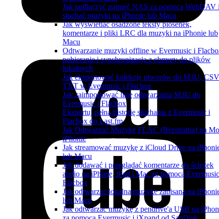
Jak podłączyć pamięć NAS za pomocą WebDAV 
słuchać muzyki na iPhonie lub Macu
Jak wyświetlać osadzone teksty piosenek,
komentarze i pliki LRC dla muzyki na iPhonie lub
Macu
Odtwarzanie muzyki offline w Evermusic i Flacbo
pobieranie i synchronizacja z chmury do plików
lokalnych
Jak eksportować kolekcję utworów do M3U, CSV
TXT w Evermusic i Flacbox
Jak zaimportować listę odtwarzania M3U do
Evermusic i Flacbox
Eksportuj pełną historię słuchania z Evermusic i
Flacbox do Last.fm
Jak Odtwarzać Muzykę FLAC (Bezstratną) na M
iPhonie
Jak streamować muzykę z iCloud Drive na iPhoni
lub Macu
Jak dodawać i przeglądać komentarze do ścieżek
audio na iPhone, iPad i Mac za pomocą Evermusic
Flacbox
Jak odtwarzac lokalna muzyke zapisana na iPhoni
lub Macu
Jak odtwarzać muzykę z pendrive'a USB na iPhon
za pomocą Evermusic i iXpand od SanDisk