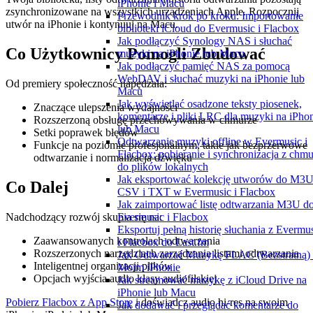
iPhonie i Macu
zsynchronizowane na wszystkich urządzeniach Apple. Rozpocznij
Przewodnik krok po kroku: Importowanie
utwór na iPhonie i kontynuuj na Macu.
biblioteki iCloud do Evermusic i Flacbox
Jak podłączyć Synology NAS i słuchać
Co Użytkownicy Pomogli Zbudować
muzyki na iPhonie lub Macu
Jak podłączyć pamięć NAS za pomocą
WebDAV i słuchać muzyki na iPhonie lub
Od premiery społeczność napędzała:
Macu
Jak wyświetlać osadzone teksty piosenek,
Znaczące ulepszenia wydajności
komentarze i pliki LRC dla muzyki na iPho
Rozszerzoną obsługę przechowywania w chmurze
lub Macu
Setki poprawek błędów
Odtwarzanie muzyki offline w Evermusic i
Funkcje na poziomie profesjonalnym, takie jak bezprzerwowe
Flacbox: pobieranie i synchronizacja z chm
odtwarzanie i normalizacja dźwięku
do plików lokalnych
Jak eksportować kolekcję utworów do M3U
Co Dalej
CSV i TXT w Evermusic i Flacbox
Jak zaimportować listę odtwarzania M3U d
Nadchodzący rozwój skupia się na:
Evermusic i Flacbox
Eksportuj pełną historię słuchania z Evermu
Zaawansowanych kontrolach odtwarzania
i Flacbox do Last.fm
Rozszerzonych narzędziach zarządzania listami odtwarzania
Jak Odtwarzać Muzykę FLAC (Bezstratną)
Inteligentnej organizacji plików
Moim iPhonie
Opcjach wyjścia audio klasy audiofilskiej
Jak streamować muzykę z iCloud Drive na
iPhonie lub Macu
Pobierz Flacbox z App Store
i doświadcz audio hi-res na swoim
Jak dodawać i przeglądać komentarze do