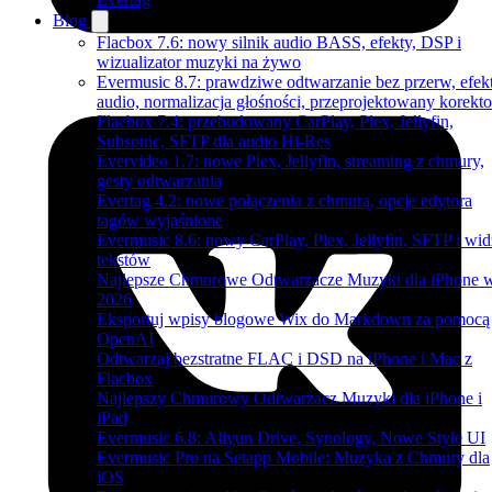
Blog
Flacbox 7.6: nowy silnik audio BASS, efekty, DSP i
wizualizator muzyki na żywo
Evermusic 8.7: prawdziwe odtwarzanie bez przerw, efek
audio, normalizacja głośności, przeprojektowany korekto
Flacbox 7.4: przebudowany CarPlay, Plex, Jellyfin,
Subsonic, SFTP dla audio Hi-Res
Evervideo 1.7: nowe Plex, Jellyfin, streaming z chmury,
gesty odtwarzania
Evertag 4.2: nowe połączenia z chmurą, opcje edytora
tagów wyjaśnione
Evermusic 8.6: nowy CarPlay, Plex, Jellyfin, SFTP i wid
tekstów
Najlepsze Chmurowe Odtwarzacze Muzyki dla iPhone 
2026
Eksportuj wpisy blogowe Wix do Markdown za pomocą
OpenAI
Odtwarzaj bezstratne FLAC i DSD na iPhone i Mac z
Flacbox
Najlepszy Chmurowy Odtwarzacz Muzyki dla iPhone i
iPad
Evermusic 6.8: Aliyun Drive, Synology, Nowe Style UI
Evermusic Pro na Setapp Mobile: Muzyka z Chmury dla
iOS