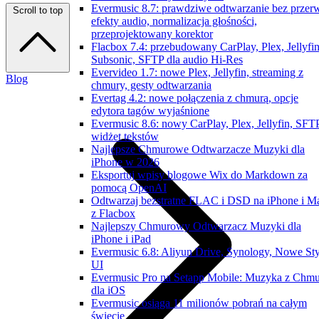
Evermusic 8.7: prawdziwe odtwarzanie bez przer
Scroll to top
efekty audio, normalizacja głośności,
przeprojektowany korektor
Flacbox 7.4: przebudowany CarPlay, Plex, Jellyfin
Subsonic, SFTP dla audio Hi-Res
Evervideo 1.7: nowe Plex, Jellyfin, streaming z
Blog
chmury, gesty odtwarzania
Evertag 4.2: nowe połączenia z chmurą, opcje
edytora tagów wyjaśnione
Evermusic 8.6: nowy CarPlay, Plex, Jellyfin, SFTP
widżet tekstów
Najlepsze Chmurowe Odtwarzacze Muzyki dla
iPhone w 2026
Eksportuj wpisy blogowe Wix do Markdown za
pomocą OpenAI
Odtwarzaj bezstratne FLAC i DSD na iPhone i M
z Flacbox
Najlepszy Chmurowy Odtwarzacz Muzyki dla
iPhone i iPad
Evermusic 6.8: Aliyun Drive, Synology, Nowe Sty
UI
Evermusic Pro na Setapp Mobile: Muzyka z Chm
dla iOS
Evermusic osiąga 11 milionów pobrań na całym
świecie