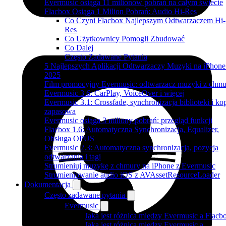
Evermusic osiąga 11 milionów pobrań na całym świecie
Flacbox Osiąga 1 Milion Pobrań: Audio Hi-Res
Co Czyni Flacbox Najlepszym Odtwarzaczem Hi-
Res
Co Użytkownicy Pomogli Zbudować
Co Dalej
Często Zadawane Pytania
5 Najlepszych Aplikacji Odtwarzaczy Muzyki na iPhon
2025
Film promocyjny Evermusic: odtwarzacz muzyki z chmu
Evermusic 3.6: CarPlay, VoiceOver i więcej
Evermusic 3.1: Crossfade, synchronizacja biblioteki i ko
zapasowa
Evermusic osiąga 3 miliony pobrań: przegląd funkcji
Flacbox 1.6: Automatyczna Synchronizacja, Equalizer,
Obsługa OPUS
Evermusic 2.3: Automatyczna synchronizacja, pozycja
odtwarzania i tagi
Strumieniuj muzykę z chmury na iPhone z Evermusic
Strumieniowanie audio iOS z AVAssetResourceLoader
Dokumentacja
Często zadawane pytania
Evermusic
Jaka jest różnica między Evermusic a Flacb
Jaka jest różnica między Evermusic a