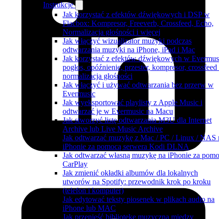
Instrukcje
Jak korzystać z efektów dźwiękowych i DSP w
Flacbox: Kompresor, Freeverb, Crossfeed, Echo,
Normalizacja głośności i więcej
Jak włączyć wizualizator muzyki podczas
odtwarzania muzyki na iPhone, iPad i Mac
Jak korzystać z efektów dźwiękowych w Evermus
pogłos, opóźnienie, przester, kompresor, crossfeed 
normalizacja głośności
Jak włączyć i używać odtwarzania bez przerw w
Evermusic
Jak wyeksportować playlisty z Apple Music i
odtwarzać je w Evermusic na Macu
Jak stworzyć listę odtwarzania M3U dla Internet
Archive lub Live Music Archive
Jak odtwarzać muzykę z Mac / PC / Linux / NAS 
iPhonie za pomocą serwera Kodi DLNA
Jak odtwarzać własną muzykę na iPhonie za pom
CarPlay
Jak zmienić okładki albumów dla lokalnych
utworów na Spotify: przewodnik krok po kroku
(telefon i komputer)
Jak edytować teksty piosenek w plikach audio na
iPhone lub MAC
Jak przenieść bibliotekę muzyczną między