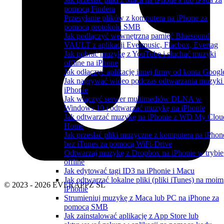
pomocą Findera
Przesyłanie plików z komputera na iPhone za
pomocą protokołu SMB
Jak podłączyć wewnętrzną pamięć Bluesound
VAULT z aplikacji Evermusic, Flacbox, Evertag
Jak pobrać muzykę z YouTube i słuchać muzyki
offline na iPhone
Jak odłączyć aplikację innej firmy od konta Googl
Jak nagrywać wideo podczas odtwarzania muzyki
iPhonie
Jak włączyć serwer multimediów DLNA w
Windows 10 i odtwarzać muzykę na iPhonie
Jak odtwarzać muzykę na iPhonie z WD My Clou
Home
Jak przesłać pliki muzyczne z komputera na iPhon
bez iTunes za pomocą WiFi-Drive
Odtwarzaj muzykę z Dropbox na iPhonie w trybie
offline
Jak edytować tagi ID3 na iPhonie i Macu
Jak odtwarzać lokalne pliki (pliki iTunes) na moim
© 2023 - 2026 EVERAPPZ SL
iPhonie
Strumieniuj muzykę z Maca lub PC na iPhone za
pomocą SMB
Jak zainstalować aplikację z App Store lub