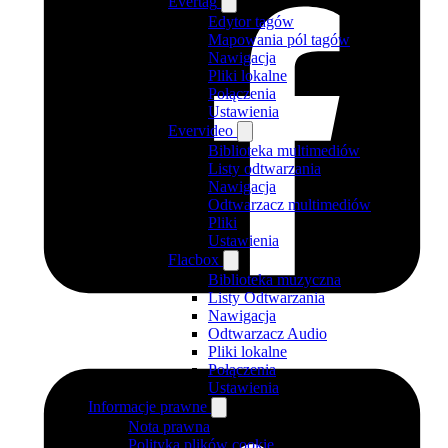
Evertag
Edytor tagów
Mapowania pól tagów
Nawigacja
Pliki lokalne
Połączenia
Ustawienia
Evervideo
Biblioteka multimediów
Listy odtwarzania
Nawigacja
Odtwarzacz multimediów
Pliki
Ustawienia
Flacbox
Biblioteka muzyczna
Listy Odtwarzania
Nawigacja
Odtwarzacz Audio
Pliki lokalne
Połączenia
Ustawienia
Informacje prawne
Nota prawna
Polityka plików cookie