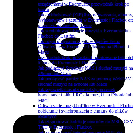
urządzeniami w Evermusic: przewodnik krok po
kroku
Jak archiwizować (ZIP) listy odtwarzania, albumy,
wykonawców i gatunki w Evermusic i Flacbox or
przenieść na inne urządzenie
Jak scrobblować historię muzyki z Evermusic lub
Flacbox do Last.fm
Jak używać dynamicznych widgetów Teraz
Odtwarzane w Evermusic i Flacbox na iPhonie i
Macu
Przewodnik krok po kroku: Importowanie bibliote
iCloud do Evermusic i Flacbox
Jak podłączyć Synology NAS i słuchać muzyki na
iPhonie lub Macu
Jak podłączyć pamięć NAS za pomocą WebDAV 
słuchać muzyki na iPhonie lub Macu
Jak wyświetlać osadzone teksty piosenek,
komentarze i pliki LRC dla muzyki na iPhonie lub
Macu
Odtwarzanie muzyki offline w Evermusic i Flacbo
pobieranie i synchronizacja z chmury do plików
lokalnych
Jak eksportować kolekcję utworów do M3U, CSV
TXT w Evermusic i Flacbox
Jak zaimportować listę odtwarzania M3U do