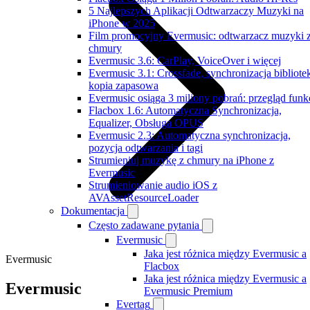
5 Najlepszych Aplikacji Odtwarzaczy Muzyki na
iPhone w 2025
Film promocyjny Evermusic: odtwarzacz muzyki 
chmury
Evermusic 3.6: CarPlay, VoiceOver i więcej
Evermusic 3.1: Crossfade, synchronizacja bibliotek
kopia zapasowa
Evermusic osiąga 3 miliony pobrań: przegląd funkc
Flacbox 1.6: Automatyczna Synchronizacja,
Equalizer, Obsługa OPUS
Evermusic 2.3: Automatyczna synchronizacja,
pozycja odtwarzania i tagi
Strumieniuj muzykę z chmury na iPhone z
Evermusic
Strumieniowanie audio iOS z
AVAssetResourceLoader
Dokumentacja
Często zadawane pytania
Evermusic
Jaka jest różnica między Evermusic a
Evermusic
Flacbox
Jaka jest różnica między Evermusic a
Evermusic
Evermusic Premium
Evertag