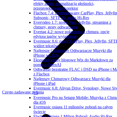
efekty audio, normalizacja głośności,
przeprojektowany korektor
Flacbox 7.4: przebudowany CarPlay, Plex, Jellyfin
Subsonic, SFTP dla audio Hi-Res
Evervideo 1.7: nowe Plex, Jellyfin, streaming z
chmury, gesty odtwarzania
Evertag 4.2: nowe połączenia z chmurą, opcje
edytora tagów wyjaśnione
Evermusic 8.6: nowy CarPlay, Plex, Jellyfin, SFTP
widżet tekstów
Najlepsze Chmurowe Odtwarzacze Muzyki dla
iPhone w 2026
Eksportuj wpisy blogowe Wix do Markdown za
pomocą OpenAI
Odtwarzaj bezstratne FLAC i DSD na iPhone i M
z Flacbox
Najlepszy Chmurowy Odtwarzacz Muzyki dla
iPhone i iPad
Evermusic 6.8: Aliyun Drive, Synology, Nowe Sty
Często zadawane pytania
UI
Evermusic Pro na Setapp Mobile: Muzyka z Chm
dla iOS
Evermusic osiąga 11 milionów pobrań na całym
świecie
Flacbox Osiąga 1 Milion Pobrań: Audio Hi-Res