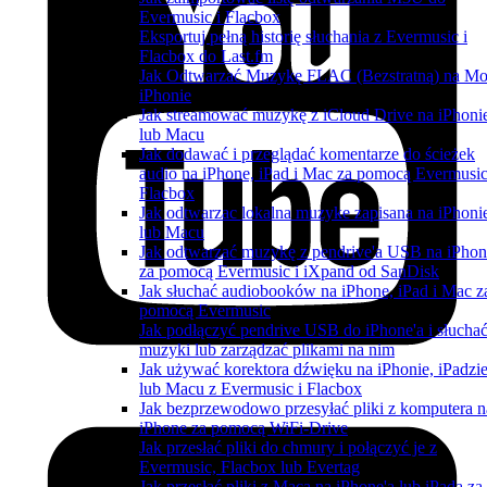
Evermusic i Flacbox
Eksportuj pełną historię słuchania z Evermusic i
Flacbox do Last.fm
Jak Odtwarzać Muzykę FLAC (Bezstratną) na M
iPhonie
Jak streamować muzykę z iCloud Drive na iPhoni
lub Macu
Jak dodawać i przeglądać komentarze do ścieżek
audio na iPhone, iPad i Mac za pomocą Evermusic
Flacbox
Jak odtwarzac lokalna muzyke zapisana na iPhoni
lub Macu
Jak odtwarzać muzykę z pendrive'a USB na iPhon
za pomocą Evermusic i iXpand od SanDisk
Jak słuchać audiobooków na iPhone, iPad i Mac z
pomocą Evermusic
Jak podłączyć pendrive USB do iPhone'a i słucha
muzyki lub zarządzać plikami na nim
Jak używać korektora dźwięku na iPhonie, iPadzi
lub Macu z Evermusic i Flacbox
Jak bezprzewodowo przesyłać pliki z komputera n
iPhone za pomocą WiFi-Drive
Jak przesłać pliki do chmury i połączyć je z
Evermusic, Flacbox lub Evertag
Jak przesłać pliki z Maca na iPhone'a lub iPada za