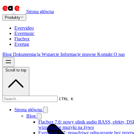
Strona główna
Produkty
Evervideo
Evermusic
Flacbox
Evertag
Blog
Dokumentacja
Wsparcie
Informacje prawne
Kontakt
O nas
Scroll to top
Dokumentacja
CTRL K
Strona główna
Blog
Flacbox 7.6: nowy silnik audio BASS, efekty, DSP
wizualizator muzyki na żywo
Evermusic 8.7: prawdziwe odtwarzanie bez przer