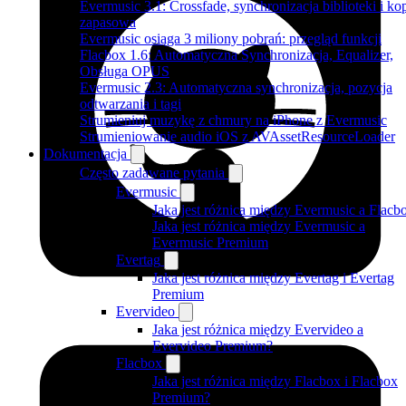
Evermusic 3.1: Crossfade, synchronizacja biblioteki i ko
zapasowa
Evermusic osiąga 3 miliony pobrań: przegląd funkcji
Flacbox 1.6: Automatyczna Synchronizacja, Equalizer,
Obsługa OPUS
Evermusic 2.3: Automatyczna synchronizacja, pozycja
odtwarzania i tagi
Strumieniuj muzykę z chmury na iPhone z Evermusic
Strumieniowanie audio iOS z AVAssetResourceLoader
Dokumentacja
Często zadawane pytania
Evermusic
Jaka jest różnica między Evermusic a Flacb
Jaka jest różnica między Evermusic a
Evermusic Premium
Evertag
Jaka jest różnica między Evertag i Evertag
Premium
Evervideo
Jaka jest różnica między Evervideo a
Evervideo Premium?
Flacbox
Jaka jest różnica między Flacbox i Flacbox
Premium?