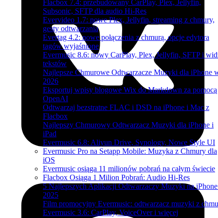
Flacbox 7.4: przebudowany CarPlay, Plex, Jellyfin,
Subsonic, SFTP dla audio Hi-Res
Evervideo 1.7: nowe Plex, Jellyfin, streaming z chmury,
gesty odtwarzania
Evertag 4.2: nowe połączenia z chmurą, opcje edytora
tagów wyjaśnione
Evermusic 8.6: nowy CarPlay, Plex, Jellyfin, SFTP i wid
tekstów
Najlepsze Chmurowe Odtwarzacze Muzyki dla iPhone 
2026
Eksportuj wpisy blogowe Wix do Markdown za pomocą
OpenAI
Odtwarzaj bezstratne FLAC i DSD na iPhone i Mac z
Flacbox
Najlepszy Chmurowy Odtwarzacz Muzyki dla iPhone i
iPad
Evermusic 6.8: Aliyun Drive, Synology, Nowe Style UI
Evermusic Pro na Setapp Mobile: Muzyka z Chmury dla
iOS
Evermusic osiąga 11 milionów pobrań na całym świecie
Flacbox Osiąga 1 Milion Pobrań: Audio Hi-Res
5 Najlepszych Aplikacji Odtwarzaczy Muzyki na iPhon
2025
Film promocyjny Evermusic: odtwarzacz muzyki z chmu
Evermusic 3.6: CarPlay, VoiceOver i więcej