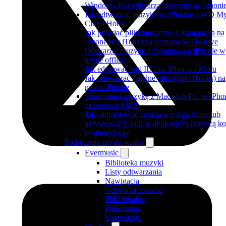
Windows 10 i odtwarzać muzykę na iPhoni
Jak odtwarzać muzykę na iPhonie z WD M
Cloud Home
Jak przesłać pliki muzyczne z komputera na
iPhone bez iTunes za pomocą WiFi-Drive
Odtwarzaj muzykę z Dropbox na iPhonie w
trybie offline
Jak edytować tagi ID3 na iPhonie i Macu
Jak odtwarzać lokalne pliki (pliki iTunes) na
moim iPhonie
Strumieniuj muzykę z Maca lub PC na iPho
za pomocą SMB
Jak zainstalować aplikację z App Store lub
aktywować zakup w aplikacji za pomocą k
promocyjnego
Podręcznik użytkownika
Evermusic
Biblioteka muzyki
Listy odtwarzania
Nawigacja
Odtwarzacz audio
Pliki lokalne
Połączenia
Ustawienia