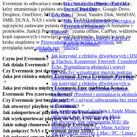
Evermusic to odtwarzacz muzyki z chmury dla iPhone, iPad i Mac,
Jaka jest różnica między Evertag i
który strumieniuje i pobiera utwory z iCloud Drive, Google Drive,
Evertag Premium
Dropbox, OneDrive, MEGA, Box, pCloud, Yandex Disk, WebDAV,
Evervideo
SMB, DLNA, NAS i wielu innych. To FAQ odpowiada na
Jaka jest różnica między Evervideo a
najczęściej zadawane pytania dotyczące obsługiwanych formatów i
Evervideo Premium?
protokołów, funkcji Premium, odtwarzania offline, CarPlay, widżetów
Flacbox
kopii zapasowych i rozwiązywania problemów. Instrukcje krok po
Jaka jest różnica między Flacbox i
kroku znajdziesz w
Przewodniku użytkownika Evermusic
lub
Flacbox Premium?
przeglądaj nasze
artykuły poradnikowe
.
Instrukcje
Jak korzystać z efektów dźwiękowych i DS
Czym jest Evermusic?
w Flacbox: Kompresor, Freeverb, Crossfeed
Jak działa Evermusic?
Echo, Normalizacja głośności i więcej
Czy Evermusic jest darmowy?
Jak włączyć wizualizator muzyki podczas
Jaka jest różnica między Evermusic Free a Evermusic Premium?
odtwarzania muzyki na iPhone, iPad i Mac
Jak korzystać z efektów dźwiękowych w
Jaka jest różnica między Evermusic Free (niebieska ikona) a
Evermusic: pogłos, opóźnienie, przester,
Evermusic Pro (czerwona ikona)?
kompresor, crossfeed i normalizacja głośnoś
Jak włączyć i używać odtwarzania bez prze
Czy Evermusic jest bezpieczny?
w Evermusic
Jak utworzyć playlistę w Evermusic?
Jak wyeksportować playlisty z Apple Music 
Jak zaimportować playlistę M3U do Evermusic?
odtwarzać je w Evermusic na Macu
Jak wyeksportować playlistę do M3U, CSV lub TXT?
Jak stworzyć listę odtwarzania M3U dla
Jakie usługi chmurowe obsługuje Evermusic?
Internet Archive lub Live Music Archive
Jak połączyć NAS z Evermusic przez SMB?
Jak odtwarzać muzykę z Mac / PC / Linux /
Jak połączyć serwer WebDAV z Evermusic?