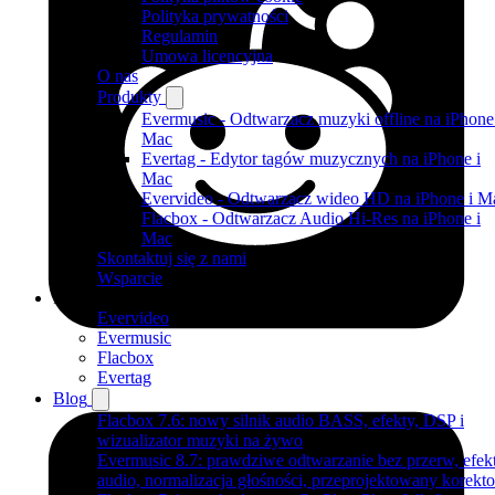
Polityka prywatności
Regulamin
Umowa licencyjna
O nas
Produkty
Evermusic - Odtwarzacz muzyki offline na iPhone
Mac
Evertag - Edytor tagów muzycznych na iPhone i
Mac
Evervideo - Odtwarzacz wideo HD na iPhone i M
Flacbox - Odtwarzacz Audio Hi-Res na iPhone i
Mac
Skontaktuj się z nami
Wsparcie
Produkty
Evervideo
Evermusic
Flacbox
Evertag
Blog
Flacbox 7.6: nowy silnik audio BASS, efekty, DSP i
wizualizator muzyki na żywo
Evermusic 8.7: prawdziwe odtwarzanie bez przerw, efek
audio, normalizacja głośności, przeprojektowany korekto