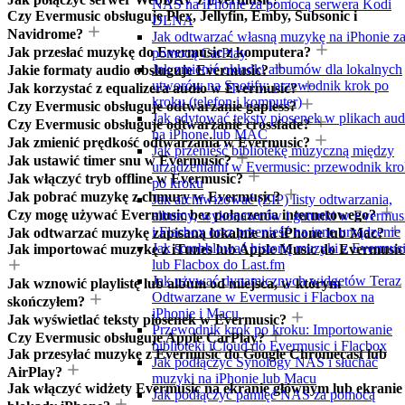
NAS na iPhonie za pomocą serwera Kodi
Czy Evermusic obsługuje Plex, Jellyfin, Emby, Subsonic i
DLNA
Navidrome?
Jak odtwarzać własną muzykę na iPhonie z
Jak przesłać muzykę do Evermusic z komputera?
pomocą CarPlay
Jak zmienić okładki albumów dla lokalnych
Jakie formaty audio obsługuje Evermusic?
utworów na Spotify: przewodnik krok po
Jak korzystać z equalizera audio w Evermusic?
kroku (telefon i komputer)
Czy Evermusic obsługuje odtwarzanie gapless?
Jak edytować teksty piosenek w plikach aud
Czy Evermusic obsługuje odtwarzanie crossfade?
na iPhone lub MAC
Jak zmienić prędkość odtwarzania w Evermusic?
Jak przenieść bibliotekę muzyczną między
Jak ustawić timer snu w Evermusic?
urządzeniami w Evermusic: przewodnik kro
Jak włączyć tryb offline w Evermusic?
po kroku
Jak pobrać muzykę z chmury w Evermusic?
Jak archiwizować (ZIP) listy odtwarzania,
Czy mogę używać Evermusic bez połączenia internetowego?
albumy, wykonawców i gatunki w Evermus
i Flacbox oraz przenieść na inne urządzenie
Jak odtwarzać muzykę zapisaną lokalnie na iPhone lub Mac?
Jak scrobblować historię muzyki z Evermus
Jak importować muzykę z iTunes lub Apple Music do Evermusic
lub Flacbox do Last.fm
Jak używać dynamicznych widgetów Teraz
Jak wznowić playlistę lub album od miejsca, w którym
Odtwarzane w Evermusic i Flacbox na
skończyłem?
iPhonie i Macu
Jak wyświetlać teksty piosenek w Evermusic?
Przewodnik krok po kroku: Importowanie
Czy Evermusic obsługuje Apple CarPlay?
biblioteki iCloud do Evermusic i Flacbox
Jak przesyłać muzykę z Evermusic do Google Chromecast lub
Jak podłączyć Synology NAS i słuchać
AirPlay?
muzyki na iPhonie lub Macu
Jak włączyć widżety Evermusic na ekranie głównym lub ekranie
Jak podłączyć pamięć NAS za pomocą