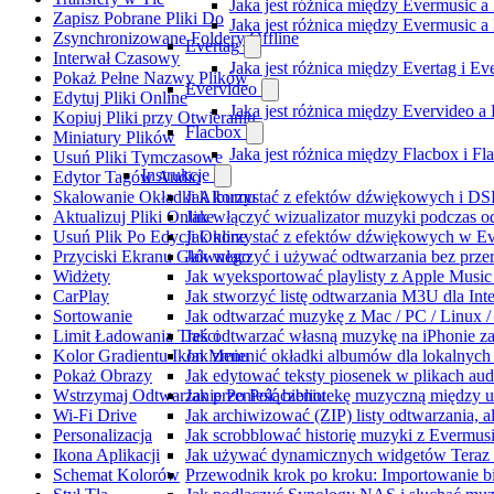
Jaka jest różnica między Evermusic a
Zapisz Pobrane Pliki Do
Jaka jest różnica między Evermusic 
Zsynchronizowane Foldery Offline
Evertag
Interwał Czasowy
Jaka jest różnica między Evertag i E
Pokaż Pełne Nazwy Plików
Evervideo
Edytuj Pliki Online
Jaka jest różnica między Evervideo 
Kopiuj Pliki przy Otwieraniu
Flacbox
Miniatury Plików
Jaka jest różnica między Flacbox i F
Usuń Pliki Tymczasowe
Instrukcje
Edytor Tagów Audio
Skalowanie Okładki Albumu
Jak korzystać z efektów dźwiękowych i DSP
Aktualizuj Pliki Online
Jak włączyć wizualizator muzyki podczas o
Usuń Plik Po Edycji Online
Jak korzystać z efektów dźwiękowych w Ever
Przyciski Ekranu Głównego
Jak włączyć i używać odtwarzania bez prz
Widżety
Jak wyeksportować playlisty z Apple Music
CarPlay
Jak stworzyć listę odtwarzania M3U dla Int
Sortowanie
Jak odtwarzać muzykę z Mac / PC / Linux
Limit Ładowania Treści
Jak odtwarzać własną muzykę na iPhonie z
Kolor Gradientu Ikon Menu
Jak zmienić okładki albumów dla lokalnych 
Pokaż Obrazy
Jak edytować teksty piosenek w plikach a
Wstrzymaj Odtwarzanie Po Połączeniu
Jak przenieść bibliotekę muzyczną między 
Wi-Fi Drive
Jak archiwizować (ZIP) listy odtwarzania, 
Personalizacja
Jak scrobblować historię muzyki z Evermusi
Ikona Aplikacji
Jak używać dynamicznych widgetów Teraz 
Schemat Kolorów
Przewodnik krok po kroku: Importowanie bi