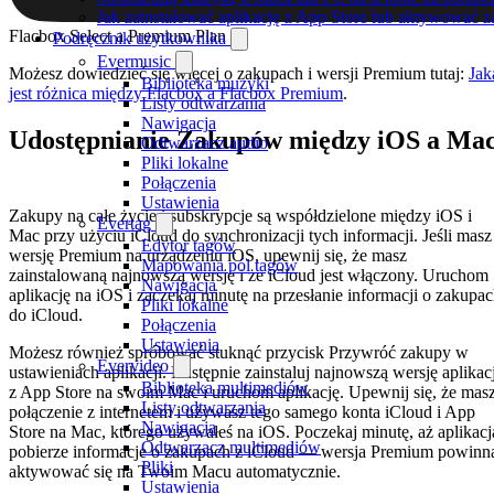
Jak zainstalować aplikację z App Store lub aktywować 
Flacbox Select a Premium Plan
Podręcznik użytkownika
Evermusic
Możesz dowiedzieć się więcej o zakupach i wersji Premium tutaj:
Jak
Biblioteka muzyki
jest różnica między Flacbox a Flacbox Premium
.
Listy odtwarzania
Nawigacja
Udostępnianie Zakupów między iOS a Ma
Odtwarzacz audio
Pliki lokalne
Połączenia
Ustawienia
Zakupy na całe życie i subskrypcje są współdzielone między iOS i
Evertag
Mac przy użyciu iCloud do synchronizacji tych informacji. Jeśli masz
Edytor tagów
wersję Premium na urządzeniu iOS, upewnij się, że masz
Mapowania pól tagów
zainstalowaną najnowszą wersję i że iCloud jest włączony. Uruchom
Nawigacja
aplikację na iOS i zaczekaj minutę na przesłanie informacji o zakupa
Pliki lokalne
do iCloud.
Połączenia
Ustawienia
Możesz również spróbować stuknąć przycisk Przywróć zakupy w
Evervideo
ustawieniach aplikacji. Następnie zainstaluj najnowszą wersję aplikacj
Biblioteka multimediów
z App Store na swoim Mac i uruchom aplikację. Upewnij się, że mas
Listy odtwarzania
połączenie z internetem i używasz tego samego konta iCloud i App
Nawigacja
Store na Mac, którego używałeś na iOS. Poczekaj minutę, aż aplikacj
Odtwarzacz multimediów
pobierze informacje o zakupach z iCloud — wersja Premium powinn
Pliki
aktywować się na Twoim Macu automatycznie.
Ustawienia