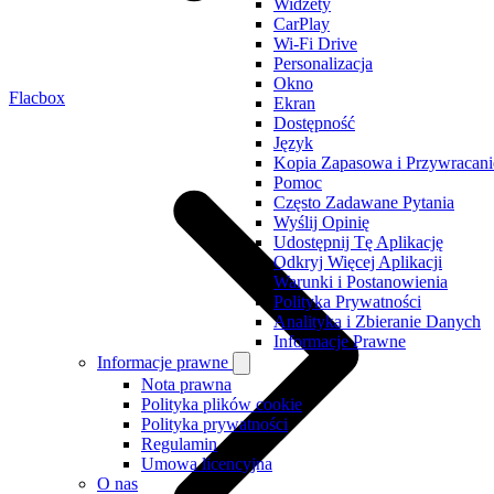
Widżety
CarPlay
Wi-Fi Drive
Personalizacja
Okno
Flacbox
Ekran
Dostępność
Język
Kopia Zapasowa i Przywracani
Pomoc
Często Zadawane Pytania
Wyślij Opinię
Udostępnij Tę Aplikację
Odkryj Więcej Aplikacji
Warunki i Postanowienia
Polityka Prywatności
Analityka i Zbieranie Danych
Informacje Prawne
Informacje prawne
Nota prawna
Polityka plików cookie
Polityka prywatności
Regulamin
Umowa licencyjna
O nas