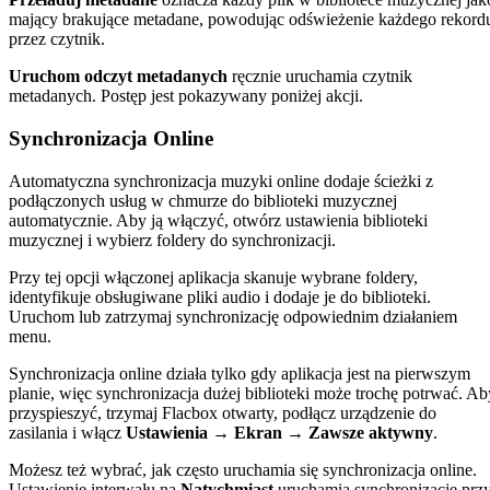
mający brakujące metadane, powodując odświeżenie każdego rekord
przez czytnik.
Uruchom odczyt metadanych
ręcznie uruchamia czytnik
metadanych. Postęp jest pokazywany poniżej akcji.
Synchronizacja Online
Automatyczna synchronizacja muzyki online dodaje ścieżki z
podłączonych usług w chmurze do biblioteki muzycznej
automatycznie. Aby ją włączyć, otwórz ustawienia biblioteki
muzycznej i wybierz foldery do synchronizacji.
Przy tej opcji włączonej aplikacja skanuje wybrane foldery,
identyfikuje obsługiwane pliki audio i dodaje je do biblioteki.
Uruchom lub zatrzymaj synchronizację odpowiednim działaniem
menu.
Synchronizacja online działa tylko gdy aplikacja jest na pierwszym
planie, więc synchronizacja dużej biblioteki może trochę potrwać. Ab
przyspieszyć, trzymaj Flacbox otwarty, podłącz urządzenie do
zasilania i włącz
Ustawienia → Ekran → Zawsze aktywny
.
Możesz też wybrać, jak często uruchamia się synchronizacja online.
Ustawienie interwału na
Natychmiast
uruchamia synchronizację prz