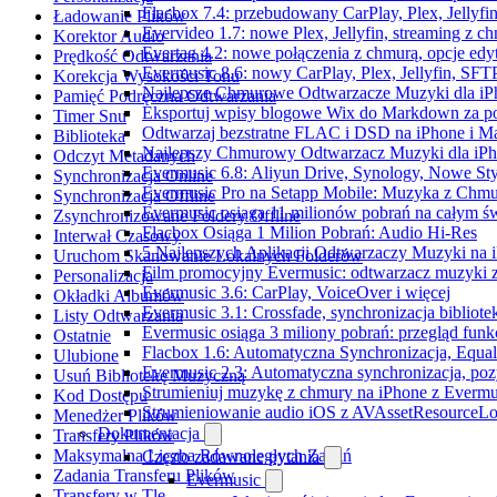
Flacbox 7.4: przebudowany CarPlay, Plex, Jellyfi
Ładowanie Plików
Evervideo 1.7: nowe Plex, Jellyfin, streaming z c
Korektor Audio
Evertag 4.2: nowe połączenia z chmurą, opcje ed
Prędkość Odtwarzania
Evermusic 8.6: nowy CarPlay, Plex, Jellyfin, SFTP
Korekcja Wysokości Tonu
Najlepsze Chmurowe Odtwarzacze Muzyki dla iP
Pamięć Podręczna Odtwarzania
Eksportuj wpisy blogowe Wix do Markdown za 
Timer Snu
Odtwarzaj bezstratne FLAC i DSD na iPhone i M
Biblioteka
Najlepszy Chmurowy Odtwarzacz Muzyki dla iPho
Odczyt Metadanych
Evermusic 6.8: Aliyun Drive, Synology, Nowe Sty
Synchronizacja Online
Evermusic Pro na Setapp Mobile: Muzyka z Chmu
Synchronizacja Offline
Evermusic osiąga 11 milionów pobrań na całym św
Zsynchronizowane Foldery Offline
Flacbox Osiąga 1 Milion Pobrań: Audio Hi-Res
Interwał Czasowy
5 Najlepszych Aplikacji Odtwarzaczy Muzyki na
Uruchom Skanowanie Lokalnych Folderów
Film promocyjny Evermusic: odtwarzacz muzyki 
Personalizacja
Evermusic 3.6: CarPlay, VoiceOver i więcej
Okładki Albumów
Evermusic 3.1: Crossfade, synchronizacja bibliote
Listy Odtwarzania
Evermusic osiąga 3 miliony pobrań: przegląd funkc
Ostatnie
Flacbox 1.6: Automatyczna Synchronizacja, Equa
Ulubione
Evermusic 2.3: Automatyczna synchronizacja, pozy
Usuń Bibliotekę Muzyczną
Strumieniuj muzykę z chmury na iPhone z Evermu
Kod Dostępu
Strumieniowanie audio iOS z AVAssetResourceLo
Menedżer Plików
Dokumentacja
Transfery Plików
Maksymalna Liczba Równoległych Zadań
Często zadawane pytania
Zadania Transferu Plików
Evermusic
Transfery w Tle