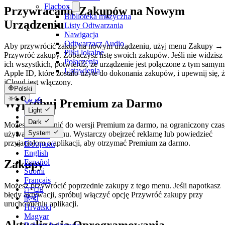
Flacbox
Przywracanie Zakupów na Nowym
Biblioteka muzyczna
Urządzeniu
Listy Odtwarzania
Nawigacja
Odtwarzacz Audio
Aby przywrócić zakup na nowym urządzeniu, użyj menu Zakupy →
Pliki lokalne
Przywróć zakupy. Zobaczysz listę swoich zakupów. Jeśli nie widzisz
Połączenia
ich wszystkich, potwierdź, że urządzenie jest połączone z tym samym
Ustawienia
Apple ID, które zostało użyte do dokonania zakupów, i upewnij się, 
iCloud jest włączony.
Polski
عربي
Wypróbuj Premium za Darmo
Català
Light
Čeština
Dark
Możesz uaktualnić do wersji Premium za darmo, na ograniczony czas
Dansk
System
używając tego menu. Wystarczy obejrzeć reklamę lub powiedzieć
Deutsch
przyjaciołom o aplikacji, aby otrzymać Premium za darmo.
Ελληνικά
English
Zakupy
Español
Suomi
Français
Możesz przywrócić poprzednie zakupy z tego menu. Jeśli napotkasz
עברית
błędy aktywacji, spróbuj włączyć opcję Przywróć zakupy przy
हिन्दी
uruchomieniu aplikacji.
Hrvatski
Magyar
Aktualizacja Oprogramowania