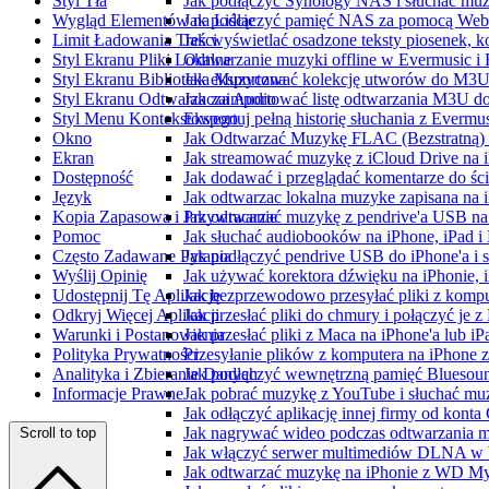
Styl Tła
Jak podłączyć Synology NAS i słuchać muz
Wygląd Elementów na Liście
Jak podłączyć pamięć NAS za pomocą WebD
Limit Ładowania Treści
Jak wyświetlać osadzone teksty piosenek, k
Styl Ekranu Pliki Lokalne
Odtwarzanie muzyki offline w Evermusic i F
Styl Ekranu Biblioteka Muzyczna
Jak eksportować kolekcję utworów do M3U
Styl Ekranu Odtwarzacza Audio
Jak zaimportować listę odtwarzania M3U do
Styl Menu Kontekstowego
Eksportuj pełną historię słuchania z Evermu
Okno
Jak Odtwarzać Muzykę FLAC (Bezstratną)
Ekran
Jak streamować muzykę z iCloud Drive na 
Dostępność
Jak dodawać i przeglądać komentarze do śc
Język
Jak odtwarzac lokalna muzyke zapisana na 
Kopia Zapasowa i Przywracanie
Jak odtwarzać muzykę z pendrive'a USB na
Pomoc
Jak słuchać audiobooków na iPhone, iPad 
Często Zadawane Pytania
Jak podłączyć pendrive USB do iPhone'a i s
Wyślij Opinię
Jak używać korektora dźwięku na iPhonie, 
Udostępnij Tę Aplikację
Jak bezprzewodowo przesyłać pliki z komp
Odkryj Więcej Aplikacji
Jak przesłać pliki do chmury i połączyć je 
Warunki i Postanowienia
Jak przesłać pliki z Maca na iPhone'a lub i
Polityka Prywatności
Przesyłanie plików z komputera na iPhone
Analityka i Zbieranie Danych
Jak podłączyć wewnętrzną pamięć Bluesoun
Informacje Prawne
Jak pobrać muzykę z YouTube i słuchać muz
Jak odłączyć aplikację innej firmy od konta
Jak nagrywać wideo podczas odtwarzania m
Scroll to top
Jak włączyć serwer multimediów DLNA w 
Jak odtwarzać muzykę na iPhonie z WD 