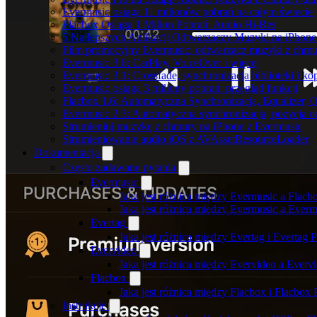
Evermusic osiąga 11 milionów pobrań na całym świecie
Flacbox Osiąga 1 Milion Pobrań: Audio Hi-Res
5 Najlepszych Aplikacji Odtwarzaczy Muzyki na iPhon
Film promocyjny Evermusic: odtwarzacz muzyki z chmu
Evermusic 3.6: CarPlay, VoiceOver i więcej
Evermusic 3.1: Crossfade, synchronizacja biblioteki i k
Evermusic osiąga 3 miliony pobrań: przegląd funkcji
Flacbox 1.6: Automatyczna Synchronizacja, Equalizer,
Evermusic 2.3: Automatyczna synchronizacja, pozycja od
Strumieniuj muzykę z chmury na iPhone z Evermusic
Strumieniowanie audio iOS z AVAssetResourceLoader
Dokumentacja
Często zadawane pytania
Evermusic
Jaka jest różnica między Evermusic a Flacb
Jaka jest różnica między Evermusic a Ever
Evertag
Jaka jest różnica między Evertag i Evertag
Evervideo
Jaka jest różnica między Evervideo a Ever
Flacbox
Jaka jest różnica między Flacbox i Flacbox
Instrukcje