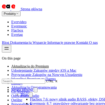
Strona główna
Produkty
Evervideo
Evermusic
Flacbox
Evertag
Blog
Dokumentacja
Wsparcie
Informacje prawne
Kontakt
O nas
On this page
Aktualizacja do Premium
Udostępnianie Zakupów między iOS a Mac
Przywracanie Zakupów na Nowym Urządzeniu
Wypróbuj Premium za Darmo
CTRL K
Zakupy
Aktualizacja Oprogramowania
Strona główna
Co Nowego
Blog
Odtwarzacz Audio
Flacbox 7.6: nowy silnik audio BASS, efekty, DS
Ogólne
Evermusic 8.7: prawdziwe odtwarzanie bez przerw,
Personalizacja