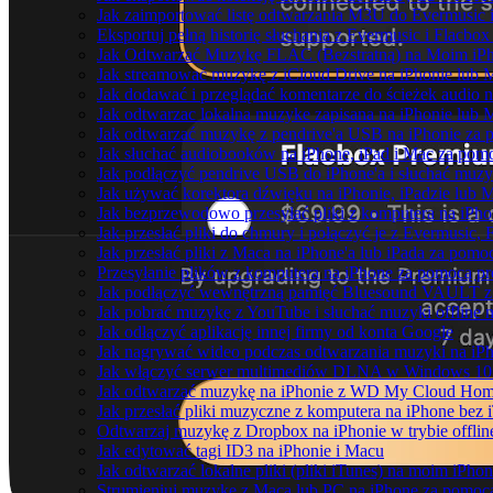
Jak zaimportować listę odtwarzania M3U do Evermusic 
Eksportuj pełną historię słuchania z Evermusic i Flacbox
Jak Odtwarzać Muzykę FLAC (Bezstratną) na Moim iP
Jak streamować muzykę z iCloud Drive na iPhonie lub 
Jak dodawać i przeglądać komentarze do ścieżek audio 
Jak odtwarzac lokalna muzyke zapisana na iPhonie lub 
Jak odtwarzać muzykę z pendrive'a USB na iPhonie za
Jak słuchać audiobooków na iPhone, iPad i Mac za pom
Jak podłączyć pendrive USB do iPhone'a i słuchać muzyk
Jak używać korektora dźwięku na iPhonie, iPadzie lub 
Jak bezprzewodowo przesyłać pliki z komputera na iPh
Jak przesłać pliki do chmury i połączyć je z Evermusic, 
Jak przesłać pliki z Maca na iPhone'a lub iPada za pomo
Przesyłanie plików z komputera na iPhone za pomocą 
Jak podłączyć wewnętrzną pamięć Bluesound VAULT z a
Jak pobrać muzykę z YouTube i słuchać muzyki offline 
Jak odłączyć aplikację innej firmy od konta Google
Jak nagrywać wideo podczas odtwarzania muzyki na iP
Jak włączyć serwer multimediów DLNA w Windows 10 i
Jak odtwarzać muzykę na iPhonie z WD My Cloud Ho
Jak przesłać pliki muzyczne z komputera na iPhone bez
Odtwarzaj muzykę z Dropbox na iPhonie w trybie offlin
Jak edytować tagi ID3 na iPhonie i Macu
Jak odtwarzać lokalne pliki (pliki iTunes) na moim iPhon
Strumieniuj muzykę z Maca lub PC na iPhone za pomo