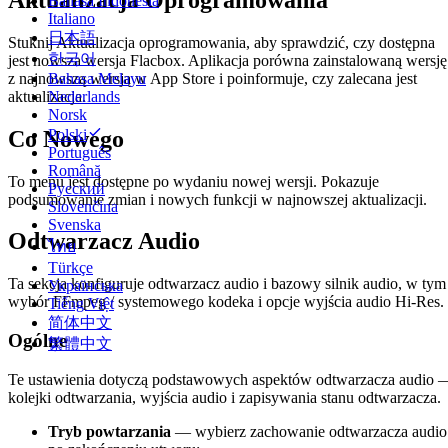
Bahasa Indonesia
Italiano
日本語
Stuknij Aktualizacja oprogramowania, aby sprawdzić, czy dostępna
한국어
jest nowsza wersja Flacbox. Aplikacja porówna zainstalowaną wersję
z najnowszą wersją w App Store i poinformuje, czy zalecana jest
Bahasa Melayu
aktualizacja.
Nederlands
Norsk
Co Nowego
Polski
Português
Română
To menu jest dostępne po wydaniu nowej wersji. Pokazuje
Русский
podsumowanie zmian i nowych funkcji w najnowszej aktualizacji.
Slovenčina
Svenska
Odtwarzacz Audio
ไทย
Türkçe
Ta sekcja konfiguruje odtwarzacz audio i bazowy silnik audio, w tym
Українська
wybór FFmpeg / systemowego kodeka i opcje wyjścia audio Hi-Res.
Tiếng Việt
简体中文
Ogólne
繁體中文
Te ustawienia dotyczą podstawowych aspektów odtwarzacza audio 
kolejki odtwarzania, wyjścia audio i zapisywania stanu odtwarzacza.
Tryb powtarzania
— wybierz zachowanie odtwarzacza audio