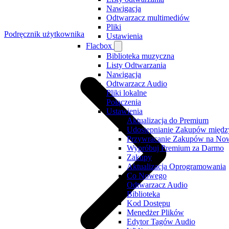
Nawigacja
Odtwarzacz multimediów
Pliki
Podręcznik użytkownika
Ustawienia
Flacbox
Biblioteka muzyczna
Listy Odtwarzania
Nawigacja
Odtwarzacz Audio
Pliki lokalne
Połączenia
Ustawienia
Aktualizacja do Premium
Udostępnianie Zakupów międz
Przywracanie Zakupów na No
Wypróbuj Premium za Darmo
Zakupy
Aktualizacja Oprogramowania
Co Nowego
Odtwarzacz Audio
Biblioteka
Kod Dostępu
Menedżer Plików
Edytor Tagów Audio