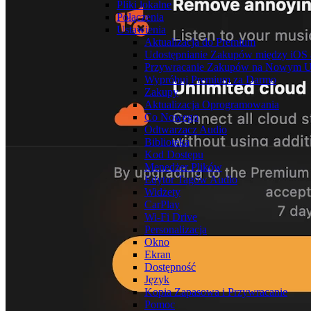
Pliki lokalne
Połączenia
Ustawienia
Aktualizacja do Premium
Udostępnianie Zakupów między iOS
Przywracanie Zakupów na Nowym U
Wypróbuj Premium za Darmo
Zakupy
Aktualizacja Oprogramowania
Co Nowego
Odtwarzacz Audio
Biblioteka
Kod Dostępu
Menedżer Plików
Edytor Tagów Audio
Widżety
CarPlay
Wi-Fi Drive
Personalizacja
Okno
Ekran
Dostępność
Język
Kopia Zapasowa i Przywracanie
Pomoc