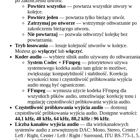
po zakończeniu utworu:
Powtórz wszystko
— powtarza wszystkie utwory w
kolejce.
Powtórz jeden
— powtarza tylko bieżący utwór.
Zatrzymaj po utworze
— wstrzymuje odtwarzanie po
zakończeniu bieżącego utworu.
Nie powtarzaj
— pozwala odtworzyć kolejkę bez
powtarzania.
Tryb losowania
— losuje kolejność utworów w kolejce.
Możesz go
wyłączyć
lub
włączyć
.
Koder audio
— wybierz silnik audio używany do odtwarzania
System Codec + FFmpeg
— priorytetowo używa
systemowego kodeka audio tam gdzie to możliwe,
zwiększając kompatybilność i stabilność. Korekcja
wysokości tonu i częstotliwość próbkowania wyjścia
audio mogą być ograniczone.
FFmpeg
— wymusza użycie kodeka FFmpeg dla
wszystkich plików audio, umożliwiając korekcję tonu i
regulację częstotliwości próbkowania wyjścia audio.
Częstotliwość próbkowania wyjścia audio
— dostosuj
częstotliwość próbkowania wyjścia audio. Dostępne wartości:
44,1 kHz, 48 kHz, 64 kHz, 88,2 kHz
i
96 kHz
.
Liczba kanałów wyjścia audio
— dla wielokanałowych
systemów audio z zewnętrznym DAC: Mono, Stereo, Center /
Left / Right, Center / Left / Right / Surround, ITU BS.775-1, 5