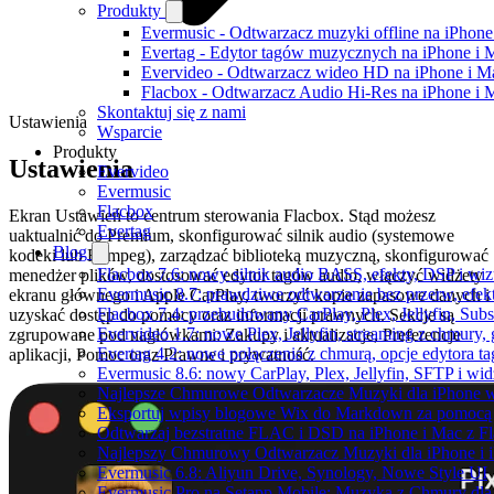
Produkty
Evermusic - Odtwarzacz muzyki offline na iPhone
Evertag - Edytor tagów muzycznych na iPhone i 
Evervideo - Odtwarzacz wideo HD na iPhone i M
Flacbox - Odtwarzacz Audio Hi-Res na iPhone i 
Skontaktuj się z nami
Ustawienia
Wsparcie
Produkty
Ustawienia
Evervideo
Evermusic
Flacbox
Ekran Ustawień to centrum sterowania Flacbox. Stąd możesz
Evertag
uaktualnić do Premium, skonfigurować silnik audio (systemowe
Blog
kodeki lub FFmpeg), zarządzać biblioteką muzyczną, skonfigurować
Flacbox 7.6: nowy silnik audio BASS, efekty, DSP i wi
menedżer plików, dostosować edytor tagów audio, włączyć widżety
Evermusic 8.7: prawdziwe odtwarzanie bez przerw, efekt
ekranu głównego i Apple CarPlay, tworzyć kopie zapasowe danych i
Flacbox 7.4: przebudowany CarPlay, Plex, Jellyfin, Sub
uzyskać dostęp do pomocy oraz informacji prawnych. Sekcje są
Evervideo 1.7: nowe Plex, Jellyfin, streaming z chmury,
zgrupowane pod nagłówkami: Zakupy i aktualizacje, Preferencje
Evertag 4.2: nowe połączenia z chmurą, opcje edytora 
aplikacji, Pomoc oraz Prawne i prywatność.
Evermusic 8.6: nowy CarPlay, Plex, Jellyfin, SFTP i wid
Najlepsze Chmurowe Odtwarzacze Muzyki dla iPhone 
Eksportuj wpisy blogowe Wix do Markdown za pomoc
Odtwarzaj bezstratne FLAC i DSD na iPhone i Mac z F
Najlepszy Chmurowy Odtwarzacz Muzyki dla iPhone i 
Evermusic 6.8: Aliyun Drive, Synology, Nowe Style UI
Evermusic Pro na Setapp Mobile: Muzyka z Chmury dla