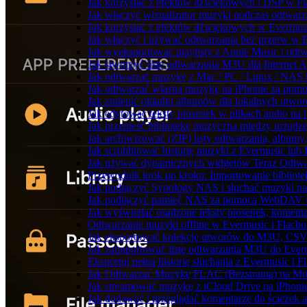
Jak korzystać z efektów dźwiękowych i DSP w Fla
Jak włączyć wizualizator muzyki podczas odtwarz
Jak korzystać z efektów dźwiękowych w Evermusic:
Jak włączyć i używać odtwarzania bez przerw w 
Jak wyeksportować playlisty z Apple Music i odt
Jak stworzyć listę odtwarzania M3U dla Internet 
Jak odtwarzać muzykę z Mac / PC / Linux / NAS
Jak odtwarzać własną muzykę na iPhonie za pom
Jak zmienić okładki albumów dla lokalnych utworó
Jak edytować teksty piosenek w plikach audio n
Jak przenieść bibliotekę muzyczną między urząd
Jak archiwizować (ZIP) listy odtwarzania, albumy
Jak scrobblować historię muzyki z Evermusic lub 
Jak używać dynamicznych widgetów Teraz Odtwar
Przewodnik krok po kroku: Importowanie bibliote
Jak podłączyć Synology NAS i słuchać muzyki na
Jak podłączyć pamięć NAS za pomocą WebDAV i 
Jak wyświetlać osadzone teksty piosenek, komenta
Odtwarzanie muzyki offline w Evermusic i Flacbox
Jak eksportować kolekcję utworów do M3U, CSV
Jak zaimportować listę odtwarzania M3U do Ever
Eksportuj pełną historię słuchania z Evermusic i 
Jak Odtwarzać Muzykę FLAC (Bezstratną) na Mo
Jak streamować muzykę z iCloud Drive na iPhoni
Jak dodawać i przeglądać komentarze do ścieżek 