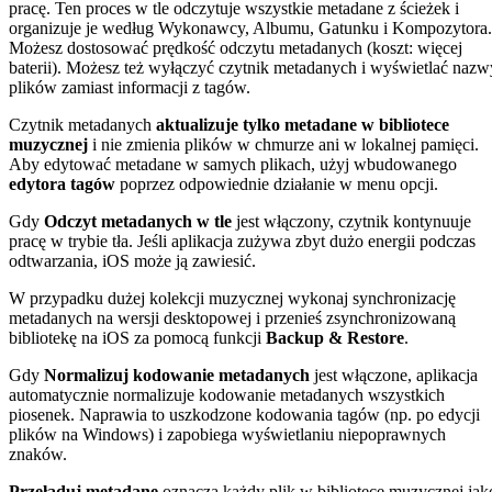
pracę. Ten proces w tle odczytuje wszystkie metadane z ścieżek i
organizuje je według Wykonawcy, Albumu, Gatunku i Kompozytora.
Możesz dostosować prędkość odczytu metadanych (koszt: więcej
baterii). Możesz też wyłączyć czytnik metadanych i wyświetlać nazw
plików zamiast informacji z tagów.
Czytnik metadanych
aktualizuje tylko metadane w bibliotece
muzycznej
i nie zmienia plików w chmurze ani w lokalnej pamięci.
Aby edytować metadane w samych plikach, użyj wbudowanego
edytora tagów
poprzez odpowiednie działanie w menu opcji.
Gdy
Odczyt metadanych w tle
jest włączony, czytnik kontynuuje
pracę w trybie tła. Jeśli aplikacja zużywa zbyt dużo energii podczas
odtwarzania, iOS może ją zawiesić.
W przypadku dużej kolekcji muzycznej wykonaj synchronizację
metadanych na wersji desktopowej i przenieś zsynchronizowaną
bibliotekę na iOS za pomocą funkcji
Backup & Restore
.
Gdy
Normalizuj kodowanie metadanych
jest włączone, aplikacja
automatycznie normalizuje kodowanie metadanych wszystkich
piosenek. Naprawia to uszkodzone kodowania tagów (np. po edycji
plików na Windows) i zapobiega wyświetlaniu niepoprawnych
znaków.
Przeładuj metadane
oznacza każdy plik w bibliotece muzycznej jak