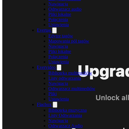
Nawigacja
Odtwarzacz audio
Pliki lokalne
Połączenia
Ustawienia
Evertag
Edytor tagów
Mapowania pól tagów
Nawigacja
Pliki lokalne
Połączenia
Ustawienia
Evervideo
Biblioteka multimediów
Listy odtwarzania
Nawigacja
Odtwarzacz multimediów
Pliki
Ustawienia
Flacbox
Biblioteka muzyczna
Listy Odtwarzania
Nawigacja
Odtwarzacz Audio