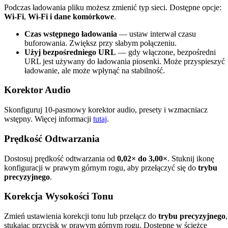
Podczas ładowania pliku możesz zmienić typ sieci. Dostępne opcje:
Wi-Fi
,
Wi-Fi i dane komórkowe
.
Czas wstępnego ładowania
— ustaw interwał czasu
buforowania. Zwiększ przy słabym połączeniu.
Użyj bezpośredniego URL
— gdy włączone, bezpośredni
URL jest używany do ładowania piosenki. Może przyspieszyć
ładowanie, ale może wpłynąć na stabilność.
Korektor Audio
Skonfiguruj 10-pasmowy korektor audio, presety i wzmacniacz
wstępny. Więcej informacji
tutaj
.
Prędkość Odtwarzania
Dostosuj prędkość odtwarzania od
0,02× do 3,00×
. Stuknij ikonę
konfiguracji w prawym górnym rogu, aby przełączyć się do
trybu
precyzyjnego
.
Korekcja Wysokości Tonu
Zmień ustawienia korekcji tonu lub przełącz do
trybu precyzyjnego
,
stukając przycisk w prawym górnym rogu. Dostępne w ścieżce