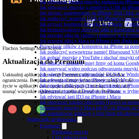
Jak odtwarzac lokalna muzyke zapisana na iPhoni
Jak odtwarzać muzykę z pendrive'a USB na iPhon
Jak słuchać audiobooków na iPhone, iPad i Mac 
Jak podłączyć pendrive USB do iPhone'a i słuchać
Jak używać korektora dźwięku na iPhonie, iPadzi
Jak bezprzewodowo przesyłać pliki z komputera 
Jak przesłać pliki do chmury i połączyć je z Ever
Jak przesłać pliki z Maca na iPhone'a lub iPada z
Przesyłanie plików z komputera na iPhone za po
Flacbox Settings Main Screen
Jak podłączyć wewnętrzną pamięć Bluesound VAUL
Jak pobrać muzykę z YouTube i słuchać muzyki of
Aktualizacja do Premium
Jak odłączyć aplikację innej firmy od konta Googl
Jak nagrywać wideo podczas odtwarzania muzyki 
Jak włączyć serwer multimediów DLNA w Window
Uaktualnij aplikację do wersji Premium, aby usunąć wszystkie
Jak odtwarzać muzykę na iPhonie z WD My Clo
ograniczenia. Bezpłatna wersja oferuje jednorazowy zakup na całe
Jak przesłać pliki muzyczne z komputera na iPho
życie w aplikacji i dwie opcje subskrypcji (1 miesiąc i 1 rok), aby
Odtwarzaj muzykę z Dropbox na iPhonie w trybie 
usunąć wszystkie ograniczenia i zaktualizować do Premium.
Jak edytować tagi ID3 na iPhonie i Macu
Jak odtwarzać lokalne pliki (pliki iTunes) na moim
Strumieniuj muzykę z Maca lub PC na iPhone z
Jak zainstalować aplikację z App Store lub akty
Podręcznik użytkownika
Evermusic
Biblioteka muzyki
Listy odtwarzania