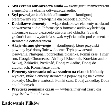
Styl ekranu odtwarzacza audio
— skonfiguruj rozmieszczeni
elementów na ekranie odtwarzacza audio.
Styl przewijania okładek albumów
— skonfiguruj
preferowany styl przewijania dla okładek albumów.
Dodatkowe elementy
— włącz dodatkowe elementy na ekrani
odtwarzacza audio. Informacje o formacie audio wyświetlają
informacje audio bieżącego utworu nad okładką; Suwak
głośności audio wyświetla suwak wyjścia audio pod elementam
sterowania odtwarzaniem.
Akcje ekranu głównego
— skonfiguruj, które przyciski
powinny być domyślnie widoczne: Tryb powtarzania i
losowania, Następna i poprzednia piosenka, Pomiń czas, Timer
snu, Google Chromecast, AirPlay i Bluetooth, Korektor audio,
Szukaj, Zakładki, Prędkość, Dodaj zakładkę, Dodaj do
ulubionych, Komentarze i inne.
Elementy sterowania odtwarzaniem na ekranie blokady
—
wybierz, które elementy sterowania pojawiają się na ekranie
blokady. Możliwe wartości: Pomiń czas, Dodaj zakładkę, Doda
do ulubionych.
Przyciski pomijania czasu
— wybierz interwał czasu dla
przycisków Pomiń czas.
Ładowanie Plików