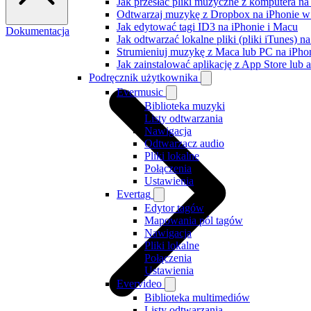
Jak przesłać pliki muzyczne z komputera n
Odtwarzaj muzykę z Dropbox na iPhonie w t
Jak edytować tagi ID3 na iPhonie i Macu
Dokumentacja
Jak odtwarzać lokalne pliki (pliki iTunes) 
Strumieniuj muzykę z Maca lub PC na iPh
Jak zainstalować aplikację z App Store lu
Podręcznik użytkownika
Evermusic
Biblioteka muzyki
Listy odtwarzania
Nawigacja
Odtwarzacz audio
Pliki lokalne
Połączenia
Ustawienia
Evertag
Edytor tagów
Mapowania pól tagów
Nawigacja
Pliki lokalne
Połączenia
Ustawienia
Evervideo
Biblioteka multimediów
Listy odtwarzania