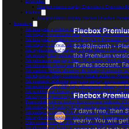
Evervideo
Jaka jest różnica między Evervideo a Evervideo 
Flacbox
Jaka jest różnica między Flacbox i Flacbox Premi
Instrukcje
Jak korzystać z efektów dźwiękowych i DSP w Flacbox: 
Jak włączyć wizualizator muzyki podczas odtwarzania m
Jak korzystać z efektów dźwiękowych w Evermusic: pogłos
Jak włączyć i używać odtwarzania bez przerw w Evermu
Jak wyeksportować playlisty z Apple Music i odtwarzać
Jak stworzyć listę odtwarzania M3U dla Internet Archiv
Jak odtwarzać muzykę z Mac / PC / Linux / NAS na i
Jak odtwarzać własną muzykę na iPhonie za pomocą Ca
Jak zmienić okładki albumów dla lokalnych utworów na S
Jak edytować teksty piosenek w plikach audio na iPho
Jak przenieść bibliotekę muzyczną między urządzeniam
Jak archiwizować (ZIP) listy odtwarzania, albumy, wyko
Jak scrobblować historię muzyki z Evermusic lub Flacbo
Jak używać dynamicznych widgetów Teraz Odtwarzane w
Przewodnik krok po kroku: Importowanie biblioteki iCl
Jak podłączyć Synology NAS i słuchać muzyki na iPhon
Jak podłączyć pamięć NAS za pomocą WebDAV i słucha
Jak wyświetlać osadzone teksty piosenek, komentarze i 
Odtwarzanie muzyki offline w Evermusic i Flacbox: pobi
Jak eksportować kolekcję utworów do M3U, CSV i TXT