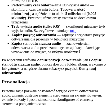
Surround i SDDS.
Preferowany czas buforowania IO wyjścia audio
—
skonfiguruj czas trwania bufora. Typowa wartość
minimalizująca opóźnienie to około
5 milisekund (0,005
sekundy)
. Przetestuj różne czasy trwania na docelowym
urządzeniu.
Tryb wyjścia audio (tylko iOS)
— skonfiguruj mieszany tryb
wyjścia audio. Szczegółowe instrukcje
tutaj
.
Zapisz pozycję odtwarzania
— zapisuje i przywraca pozycję
odtwarzania dla piosenek w bibliotece muzycznej.
Zapisz stan odtwarzacza audio
— zachowuje stan
odtwarzacza audio przed zamknięciem aplikacji, ułatwiając
wznowienie od miejsca, w którym skończyłeś.
Po włączeniu zarówno
Zapisz pozycję odtwarzania
, jak i
Zapisz
stan odtwarzacza audio
, otwórz dowolny folder, album, wykonawc
lub gatunek, a na górze ekranu zobaczysz przycisk
Kontynuuj
odtwarzanie
.
Personalizacja
Personalizacja pozwala dostosować wygląd ekranu odtwarzacza
audio, zmienić dostępne elementy sterowania na ekranie głównym,
ekranie blokady i pasku statusu oraz skonfigurować elementy
sterowania pomijaniem czasu.