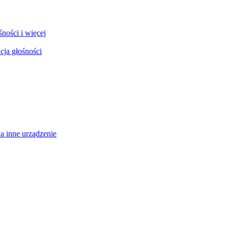
ności i więcej
cja głośności
a inne urządzenie