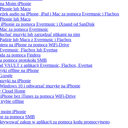
 na Moim iPhonie
iPhonie lub Macu
ieżek audio na iPhone, iPad i Mac za pomocą Evermusic i Flacbox
iPhonie lub Macu
 iPhonie za pomocą Evermusic i iXpand od SanDisk
i Mac za pomocą Evermusic
łuchać muzyki lub zarządzać plikami na nim
iPadzie lub Macu z Evermusic i Flacbox
utera na iPhone za pomocą WiFi-Drive
z Evermusic, Flacbox lub Evertag
Pada za pomocą Findera
 za pomocą protokołu SMB
d VAULT z aplikacji Evermusic, Flacbox, Evertag
yki offline na iPhone
 Google
uzyki na iPhonie
Windows 10 i odtwarzać muzykę na iPhonie
My Cloud Home
a iPhone bez iTunes za pomocą WiFi-Drive
rybie offline
na moim iPhonie
one za pomocą SMB
b aktywować zakup w aplikacji za pomocą kodu promocyjnego