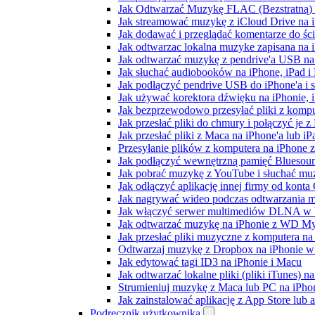
Jak Odtwarzać Muzykę FLAC (Bezstratną)
Jak streamować muzykę z iCloud Drive na 
Jak dodawać i przeglądać komentarze do śc
Jak odtwarzac lokalna muzyke zapisana na 
Jak odtwarzać muzykę z pendrive'a USB na
Jak słuchać audiobooków na iPhone, iPad 
Jak podłączyć pendrive USB do iPhone'a i s
Jak używać korektora dźwięku na iPhonie, 
Jak bezprzewodowo przesyłać pliki z komp
Jak przesłać pliki do chmury i połączyć je 
Jak przesłać pliki z Maca na iPhone'a lub i
Przesyłanie plików z komputera na iPhone
Jak podłączyć wewnętrzną pamięć Bluesoun
Jak pobrać muzykę z YouTube i słuchać muz
Jak odłączyć aplikację innej firmy od konta
Jak nagrywać wideo podczas odtwarzania m
Jak włączyć serwer multimediów DLNA w 
Jak odtwarzać muzykę na iPhonie z WD 
Jak przesłać pliki muzyczne z komputera n
Odtwarzaj muzykę z Dropbox na iPhonie w t
Jak edytować tagi ID3 na iPhonie i Macu
Jak odtwarzać lokalne pliki (pliki iTunes) 
Strumieniuj muzykę z Maca lub PC na iPh
Jak zainstalować aplikację z App Store lu
Podręcznik użytkownika