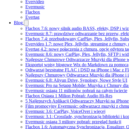
Evervideo
Evermusic
Flacbox
Evertag
Blog
Flacbox 7.6: nowy silnik audio BASS, efekty, DSP i wi
Evermusic 8.7: prawdziwe odtwarzanie bez przerw, efekt
Flacbox 7.4: przebudowany CarPlay, Plex, Jellyfin, Sub
Evervideo 1.7: nowe Plex, Jellyfin, streaming z chmury,
Evertag 4.2: nowe połączenia z chmurą, opcje edytora 
Evermusic 8.6: nowy CarPlay, Plex, Jellyfin, SFTP i wid
Najlepsze Chmurowe Odtwarzacze Muzyki dla iPhone 
Eksportuj wpisy blogowe Wix do Markdown za pomoc
Odtwarzaj bezstratne FLAC i DSD na iPhone i Mac z F
Najlepszy Chmurowy Odtwarzacz Muzyki dla iPhone i 
Evermusic 6.8: Aliyun Drive, Synology, Nowe Style UI
Evermusic Pro na Setapp Mobile: Muzyka z Chmury dla
Evermusic osiąga 11 milionów pobrań na całym świecie
Flacbox Osiąga 1 Milion Pobrań: Audio Hi-Res
5 Najlepszych Aplikacji Odtwarzaczy Muzyki na iPhon
Film promocyjny Evermusic: odtwarzacz muzyki z chmu
Evermusic 3.6: CarPlay, VoiceOver i więcej
Evermusic 3.1: Crossfade, synchronizacja biblioteki i k
Evermusic osiąga 3 miliony pobrań: przegląd funkcji
Flacbox 1.6: Automatyczna Synchronizacja, Equalizer,