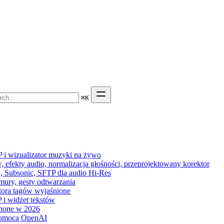
⌘
K
P i wizualizator muzyki na żywo
 efekty audio, normalizacja głośności, przeprojektowany korektor
n, Subsonic, SFTP dla audio Hi-Res
hmury, gesty odtwarzania
ytora tagów wyjaśnione
 i widżet tekstów
hone w 2026
pomocą OpenAI