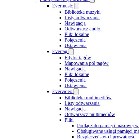
Evermusic
Biblioteka muzyki
Listy odtwarzania
Nawigacja
Odtwarzacz audio
Pliki lokalne
Połączenia
Ustawienia
Evertag
Edytor tagów
Mapowania pól tagów
Nawigacja
Pliki lokalne
Połączenia
Ustawienia
Evervideo
Biblioteka multimediów
Listy odtwarzania
Nawigacja
Odtwarzacz multimediów
Pliki
Podłącz do pamięci masowej w
Obsługiwane usługi pamięci ma
Bezpieczeństwo i prywatność