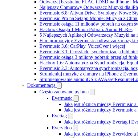
Odtwarzaj bezstratne FLAC i DSD na iPhone i M
Najlepszy Chmurowy Odtwarzacz Muzyki dla iPho
Evermusic 6.8: Aliyun Drive, Synology, Nowe Sty
Evermusic Pro na Setapp Mobile: Muzyka z Chmu
Evermusic osiąga 11 milionów pobrań na całym św
Flacbox Osiąga 1 Milion Pobrań: Audio Hi-Res
5 Najlepszych Aplikacji Odtwarzaczy Muzyki na
Film promocyjny Evermusic: odtwarzacz muzyki 
Evermusic 3.6: CarPlay, VoiceOver i więcej
Evermusic 3.1: Crossfade, synchronizacja bibliote
Evermusic osiąga 3 miliony pobrań: przegląd funkc
Flacbox 1.6: Automatyczna Synchronizacja, Equa
Evermusic 2.3: Automatyczna synchronizacja, pozy
Strumieniuj muzykę z chmury na iPhone z Evermu
Strumieniowanie audio iOS z AVAssetResourceLo
Dokumentacja
Często zadawane pytania
Evermusic
Jaka jest różnica między Evermusic a
Jaka jest różnica między Evermusic 
Evertag
Jaka jest różnica między Evertag i E
Evervideo
Jaka jest różnica między Evervideo 