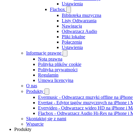
Ustawienia
Flacbox
Biblioteka muzyczna
Listy Odtwarzania
Nawigacja
Odtwarzacz Audio
Pliki lokalne
Połączenia
Ustawienia
Informacje prawne
Nota prawna
Polityka plików cookie
Polityka prywatności
Regulamin
Umowa licencyjna
O nas
Produkty
Evermusic - Odtwarzacz muzyki offline na iPhone
Evertag - Edytor tagów muzycznych na iPhone i 
Evervideo - Odtwarzacz wideo HD na iPhone i M
Flacbox - Odtwarzacz Audio Hi-Res na iPhone i 
Skontaktuj się z nami
Wsparcie
Produkty