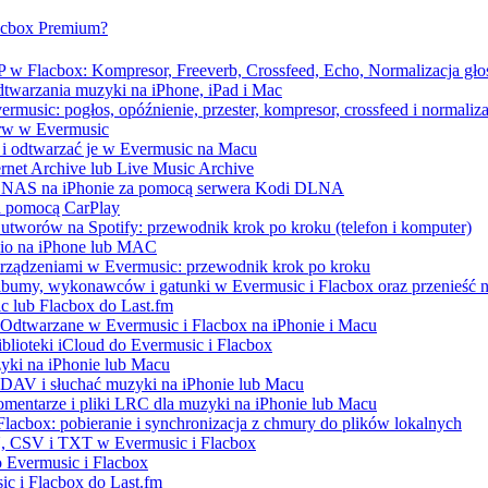
lacbox Premium?
 w Flacbox: Kompresor, Freeverb, Crossfeed, Echo, Normalizacja głoś
dtwarzania muzyki na iPhone, iPad i Mac
music: pogłos, opóźnienie, przester, kompresor, crossfeed i normaliza
erw w Evermusic
 i odtwarzać je w Evermusic na Macu
ernet Archive lub Live Music Archive
 / NAS na iPhonie za pomocą serwera Kodi DLNA
a pomocą CarPlay
utworów na Spotify: przewodnik krok po kroku (telefon i komputer)
udio na iPhone lub MAC
urządzeniami w Evermusic: przewodnik krok po kroku
albumy, wykonawców i gatunki w Evermusic i Flacbox oraz przenieść n
c lub Flacbox do Last.fm
Odtwarzane w Evermusic i Flacbox na iPhonie i Macu
blioteki iCloud do Evermusic i Flacbox
yki na iPhonie lub Macu
AV i słuchać muzyki na iPhonie lub Macu
omentarze i pliki LRC dla muzyki na iPhonie lub Macu
lacbox: pobieranie i synchronizacja z chmury do plików lokalnych
, CSV i TXT w Evermusic i Flacbox
 Evermusic i Flacbox
sic i Flacbox do Last.fm