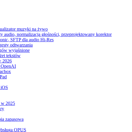
zualizator muzyki na żywo
y audio, normalizacja głośności, przeprojektowany korektor
sonic, SFTP dla audio Hi-Res
 gesty odtwarzania
tagów wyjaśnione
żet tekstów
w 2026
ą OpenAI
lacbox
iPad
 iOS
e w 2025
ry
opia zapasowa
 Obsługa OPUS