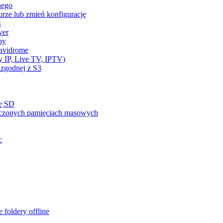
nego
ze lub zmień konfigurację
S
ver
by
Navidrome
 IP, Live TV, IPTV)
 zgodnej z S3
tę SD
ączonych pamięciach masowych
c
 foldery offline