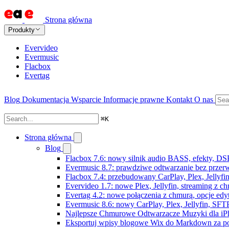
Strona główna
Produkty
Evervideo
Evermusic
Flacbox
Evertag
Blog
Dokumentacja
Wsparcie
Informacje prawne
Kontakt
O nas
⌘
K
Strona główna
Blog
Flacbox 7.6: nowy silnik audio BASS, efekty, DS
Evermusic 8.7: prawdziwe odtwarzanie bez przerw,
Flacbox 7.4: przebudowany CarPlay, Plex, Jellyfi
Evervideo 1.7: nowe Plex, Jellyfin, streaming z c
Evertag 4.2: nowe połączenia z chmurą, opcje ed
Evermusic 8.6: nowy CarPlay, Plex, Jellyfin, SFTP
Najlepsze Chmurowe Odtwarzacze Muzyki dla iP
Eksportuj wpisy blogowe Wix do Markdown za 