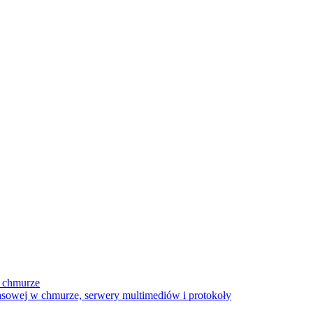
 chmurze
sowej w chmurze, serwery multimediów i protokoły