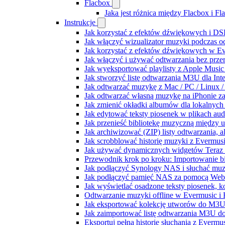
Flacbox
Jaka jest różnica między Flacbox i F
Instrukcje
Jak korzystać z efektów dźwiękowych i DSP
Jak włączyć wizualizator muzyki podczas o
Jak korzystać z efektów dźwiękowych w Ever
Jak włączyć i używać odtwarzania bez prz
Jak wyeksportować playlisty z Apple Music
Jak stworzyć listę odtwarzania M3U dla Int
Jak odtwarzać muzykę z Mac / PC / Linux
Jak odtwarzać własną muzykę na iPhonie z
Jak zmienić okładki albumów dla lokalnych 
Jak edytować teksty piosenek w plikach a
Jak przenieść bibliotekę muzyczną między 
Jak archiwizować (ZIP) listy odtwarzania, 
Jak scrobblować historię muzyki z Evermusi
Jak używać dynamicznych widgetów Teraz 
Przewodnik krok po kroku: Importowanie bi
Jak podłączyć Synology NAS i słuchać muz
Jak podłączyć pamięć NAS za pomocą WebD
Jak wyświetlać osadzone teksty piosenek, k
Odtwarzanie muzyki offline w Evermusic i F
Jak eksportować kolekcję utworów do M3U
Jak zaimportować listę odtwarzania M3U do
Eksportuj pełną historię słuchania z Evermu