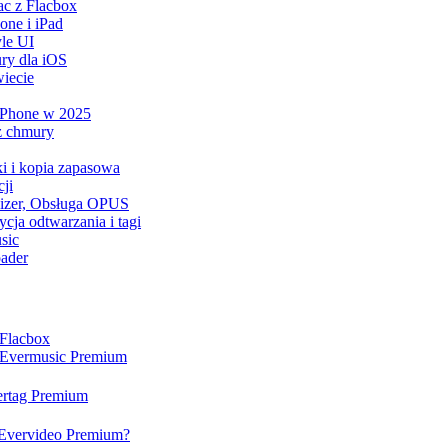
ac z Flacbox
ne i iPad
le UI
ry dla iOS
iecie
 iPhone w 2025
z chmury
ki i kopia zapasowa
ji
lizer, Obsługa OPUS
cja odtwarzania i tagi
sic
ader
 Flacbox
a Evermusic Premium
vertag Premium
a Evervideo Premium?