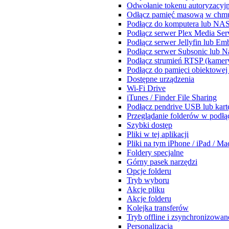
Odwołanie tokenu autoryzacyj
Odłącz pamięć masową w chmur
Podłącz do komputera lub NA
Podłącz serwer Plex Media Ser
Podłącz serwer Jellyfin lub Em
Podłącz serwer Subsonic lub 
Podłącz strumień RTSP (kamery
Podłącz do pamięci obiektowej
Dostępne urządzenia
Wi-Fi Drive
iTunes / Finder File Sharing
Podłącz pendrive USB lub kar
Przeglądanie folderów w podł
Szybki dostęp
Pliki w tej aplikacji
Pliki na tym iPhone / iPad / Ma
Foldery specjalne
Górny pasek narzędzi
Opcje folderu
Tryb wyboru
Akcje pliku
Akcje folderu
Kolejka transferów
Tryb offline i zsynchronizowane
Personalizacja