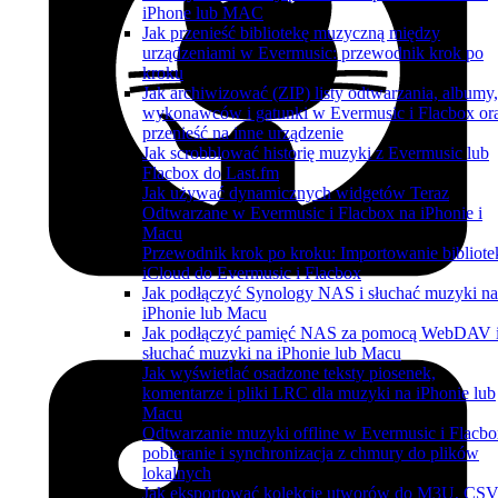
iPhone lub MAC
Jak przenieść bibliotekę muzyczną między
urządzeniami w Evermusic: przewodnik krok po
kroku
Jak archiwizować (ZIP) listy odtwarzania, albumy,
wykonawców i gatunki w Evermusic i Flacbox or
przenieść na inne urządzenie
Jak scrobblować historię muzyki z Evermusic lub
Flacbox do Last.fm
Jak używać dynamicznych widgetów Teraz
Odtwarzane w Evermusic i Flacbox na iPhonie i
Macu
Przewodnik krok po kroku: Importowanie bibliote
iCloud do Evermusic i Flacbox
Jak podłączyć Synology NAS i słuchać muzyki na
iPhonie lub Macu
Jak podłączyć pamięć NAS za pomocą WebDAV 
słuchać muzyki na iPhonie lub Macu
Jak wyświetlać osadzone teksty piosenek,
komentarze i pliki LRC dla muzyki na iPhonie lub
Macu
Odtwarzanie muzyki offline w Evermusic i Flacbo
pobieranie i synchronizacja z chmury do plików
lokalnych
Jak eksportować kolekcję utworów do M3U, CSV