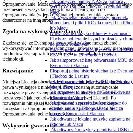
Jak podłączyć pamięć NAS za pomocą
Oprogramowanie. Możesz jednak dokonać jednorazowego, trwałego
WebDAV i słuchać muzyki na iPhonie lub
przeniesienia wszystkich swoich praw licencyjnych do
Macu
Oprogramowania (w jego oryginalnej formie, w jakiej zostało
Jak wyświetlać osadzone teksty piosenek,
dostarczone) na inną stronę.
komentarze i pliki LRC dla muzyki na iPho
lub Macu
Zgoda na wykorzystanie danych
Odtwarzanie muzyki offline w Evermusic i
Flacbox: pobieranie i synchronizacja z chm
Zgadzasz się, że Everappz i jego spółki zależne mogą zbierać i
do plików lokalnych
wykorzystywać informacje techniczne i powiązane w celu ulepszania
Jak eksportować kolekcję utworów do M3U
produktów Everappz lub świadczenia usług lub dostarczania
CSV i TXT w Evermusic i Flacbox
technologii.
Jak zaimportować listę odtwarzania M3U d
Evermusic i Flacbox
Rozwiązanie
Eksportuj pełną historię słuchania z Evermu
i Flacbox do Last.fm
Jak Odtwarzać Muzykę FLAC (Bezstratną)
Niniejsza Licencja obowiązuje do momentu jej rozwiązania. Twoje
Moim iPhonie
prawa wynikające z niniejszej Licencji zostaną automatycznie
Jak streamować muzykę z iCloud Drive na
rozwiązane przez Everappz bez powiadomienia, jeśli nie będziesz
iPhonie lub Macu
przestrzegać jakiegokolwiek warunku niniejszej Licencji. Po
Jak dodawać i przeglądać komentarze do
rozwiązaniu niniejszej Licencji musisz zaprzestać wszelkiego
ścieżek audio na iPhone, iPad i Mac za
korzystania z Oprogramowania i zniszczyć wszystkie kopie
pomocą Evermusic i Flacbox
Oprogramowania, pełne lub częściowe.
Jak odtwarzac lokalna muzyke zapisana na
iPhonie lub Macu
Wyłączenie gwarancji
Jak odtwarzać muzykę z pendrive'a USB na