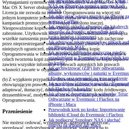
Jak odtwarzać muzykę z Mac / PC / Linux /
Wymaganiami systemowymi dla konkretnych wersji Mac OS X lub
NAS na iPhonie za pomocą serwera Kodi
Mac OS X Server obsługiwanych przez Oprogramowanie. Niniejsza
DLNA
Licencja nie zezwala na istnienie Oprogramowania na więcej niż
Jak odtwarzać własną muzykę na iPhonie z
jednym komputerze jednocześnie, chyba że w ofertach specjalnych i
pomocą CarPlay
kampaniach promocyjnych Everappz określono inaczej.
Jak zmienić okładki albumów dla lokalnych
Nieupoważnione kopiowanie Oprogramowania jest wyraźnie
utworów na Spotify: przewodnik krok po
zabronione. Użytkownik może ponosić odpowiedzialność prawną za
kroku (telefon i komputer)
wszelkie naruszenia praw autorskich spowodowane lub zachęcone
Jak edytować teksty piosenek w plikach aud
przez nieprzestrzeganie warunków niniejszej Umowy. Z zastrzeżeni
na iPhone lub MAC
niniejszych ograniczeń, możesz wykonać jedną kopię
Jak przenieść bibliotekę muzyczną między
Oprogramowania w formie odczytywalnej maszynowo wyłącznie w
urządzeniami w Evermusic: przewodnik kro
celach tworzenia kopii zapasowej; pod warunkiem, że kopia zapasow
po kroku
zawiera wszystkie informacje o prawach autorskich lub prawach
Jak archiwizować (ZIP) listy odtwarzania,
własności zawarte w oryginale.
albumy, wykonawców i gatunki w Evermus
i Flacbox oraz przenieść na inne urządzenie
(b) Z wyjątkiem przypadków dozwolonych niniejszą Licencją i
Jak scrobblować historię muzyki z Evermus
obowiązującym prawem, i tylko w tym zakresie, nie wolno kopiować
lub Flacbox do Last.fm
adaptować, tłumaczyć, dekompilować, odtwarzać kodu źródłowego,
Jak używać dynamicznych widgetów Teraz
dezasemblować, modyfikować ani tworzyć dzieł pochodnych
Odtwarzane w Evermusic i Flacbox na
Oprogramowania.
iPhonie i Macu
Przewodnik krok po kroku: Importowanie
Przeniesienie
biblioteki iCloud do Evermusic i Flacbox
Jak podłączyć Synology NAS i słuchać
Nie możesz cedować, wynajmować, dzierżawić, pożyczać,
muzyki na iPhonie lub Macu
sprzedawać, redystrybuować ani udzielać sublicencji na to