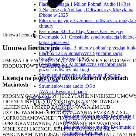
Flacbox Osiąga 1 Milion Pobrań: Audio Hi-Res
5 Najlepszych Aplikacji Odtwarzaczy Muzyki na
iPhone w 2025
Film promocyjny Evermusic: odtwarzacz muzyki 
chmury
Evermusic 3.6: CarPlay, VoiceOver i więcej
Umowa licencyjna
Evermusic 3.1: Crossfade, synchronizacja bibliotek
kopia zapasowa
Umowa licencyjna
Evermusic osiąga 3 miliony pobrań: przegląd funkc
Flacbox 1.6: Automatyczna Synchronizacja,
Equalizer, Obsługa OPUS
UMOWA LICENCYJNA DLA UŻYTKOWNIKA KOŃCOWEG
Evermusic 2.3: Automatyczna synchronizacja,
PRODUKTÓW EVERAPPZ S.L.
pozycja odtwarzania i tagi
Strumieniuj muzykę z chmury na iPhone z
Licencja na pojedyncze użytkowanie na systemach
Evermusic
Macintosh
Strumieniowanie audio iOS z
AVAssetResourceLoader
PROSIMY O UWAŻNE PRZECZYTANIE NINIEJSZEJ UMOW
Dokumentacja
LICENCYJNEJ DLA UŻYTKOWNIKA KOŃCOWEGO
Często zadawane pytania
(„LICENCJA") PRZED ZAINSTALOWANIEM LUB
Evermusic
UŻYTKOWANIEM OPROGRAMOWANIA EVERAPPZ S.L.
Jaka jest różnica między Evermusic a
(„OPROGRAMOWANIE"). INSTALUJĄC LUB UŻYTKUJĄC
Flacbox
OPROGRAMOWANIE, ZGADZASZ SIĘ NA WARUNKI
Jaka jest różnica między Evermusic a
NINIEJSZEJ LICENCJI. JEŚLI NIE ZGADZASZ SIĘ Z
Evermusic Premium
WARUNKAMI NINIEJSZEJ LICENCJI, NIE INSTALUJ ANI NI