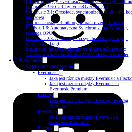
Film promocyjny Evermusic: odtwarzacz muzyki z chmu
Evermusic 3.6: CarPlay, VoiceOver i więcej
Evermusic 3.1: Crossfade, synchronizacja biblioteki i ko
zapasowa
Evermusic osiąga 3 miliony pobrań: przegląd funkcji
Flacbox 1.6: Automatyczna Synchronizacja, Equalizer,
Obsługa OPUS
Evermusic 2.3: Automatyczna synchronizacja, pozycja
odtwarzania i tagi
Strumieniuj muzykę z chmury na iPhone z Evermusic
Strumieniowanie audio iOS z AVAssetResourceLoader
Dokumentacja
Często zadawane pytania
Evermusic
Jaka jest różnica między Evermusic a Flacb
Jaka jest różnica między Evermusic a
Evermusic Premium
Evertag
Jaka jest różnica między Evertag i Evertag
Premium
Evervideo
Jaka jest różnica między Evervideo a
Evervideo Premium?
Flacbox