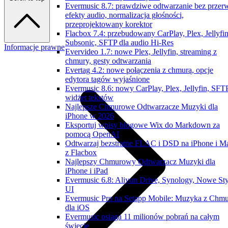
Evermusic 8.7: prawdziwe odtwarzanie bez przer
efekty audio, normalizacja głośności,
przeprojektowany korektor
Flacbox 7.4: przebudowany CarPlay, Plex, Jellyfin
Subsonic, SFTP dla audio Hi-Res
Informacje prawne
Evervideo 1.7: nowe Plex, Jellyfin, streaming z
chmury, gesty odtwarzania
Evertag 4.2: nowe połączenia z chmurą, opcje
edytora tagów wyjaśnione
Evermusic 8.6: nowy CarPlay, Plex, Jellyfin, SFTP
widżet tekstów
Najlepsze Chmurowe Odtwarzacze Muzyki dla
iPhone w 2026
Eksportuj wpisy blogowe Wix do Markdown za
pomocą OpenAI
Odtwarzaj bezstratne FLAC i DSD na iPhone i M
z Flacbox
Najlepszy Chmurowy Odtwarzacz Muzyki dla
iPhone i iPad
Evermusic 6.8: Aliyun Drive, Synology, Nowe Sty
UI
Evermusic Pro na Setapp Mobile: Muzyka z Chm
dla iOS
Evermusic osiąga 11 milionów pobrań na całym
świecie