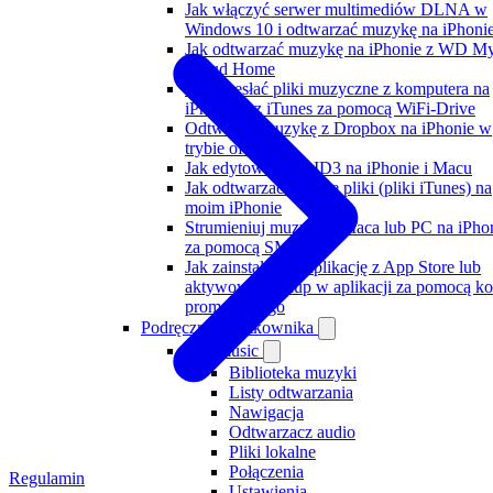
Jak włączyć serwer multimediów DLNA w
Windows 10 i odtwarzać muzykę na iPhoni
Jak odtwarzać muzykę na iPhonie z WD M
Cloud Home
Jak przesłać pliki muzyczne z komputera na
iPhone bez iTunes za pomocą WiFi-Drive
Odtwarzaj muzykę z Dropbox na iPhonie w
trybie offline
Jak edytować tagi ID3 na iPhonie i Macu
Jak odtwarzać lokalne pliki (pliki iTunes) na
moim iPhonie
Strumieniuj muzykę z Maca lub PC na iPho
za pomocą SMB
Jak zainstalować aplikację z App Store lub
aktywować zakup w aplikacji za pomocą k
promocyjnego
Podręcznik użytkownika
Evermusic
Biblioteka muzyki
Listy odtwarzania
Nawigacja
Odtwarzacz audio
Pliki lokalne
Połączenia
Regulamin
Ustawienia