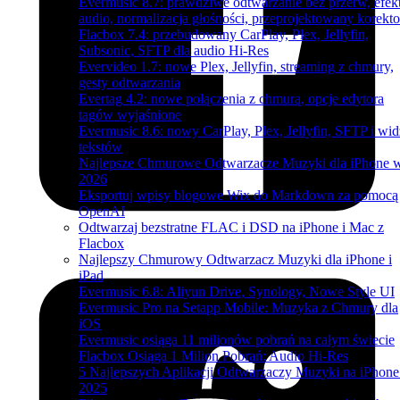
Evermusic 8.7: prawdziwe odtwarzanie bez przerw, efek
audio, normalizacja głośności, przeprojektowany korekto
Flacbox 7.4: przebudowany CarPlay, Plex, Jellyfin,
Subsonic, SFTP dla audio Hi-Res
Evervideo 1.7: nowe Plex, Jellyfin, streaming z chmury,
gesty odtwarzania
Evertag 4.2: nowe połączenia z chmurą, opcje edytora
tagów wyjaśnione
Evermusic 8.6: nowy CarPlay, Plex, Jellyfin, SFTP i wid
tekstów
Najlepsze Chmurowe Odtwarzacze Muzyki dla iPhone 
2026
Eksportuj wpisy blogowe Wix do Markdown za pomocą
OpenAI
Odtwarzaj bezstratne FLAC i DSD na iPhone i Mac z
Flacbox
Najlepszy Chmurowy Odtwarzacz Muzyki dla iPhone i
iPad
Evermusic 6.8: Aliyun Drive, Synology, Nowe Style UI
Evermusic Pro na Setapp Mobile: Muzyka z Chmury dla
iOS
Evermusic osiąga 11 milionów pobrań na całym świecie
Flacbox Osiąga 1 Milion Pobrań: Audio Hi-Res
5 Najlepszych Aplikacji Odtwarzaczy Muzyki na iPhon
2025