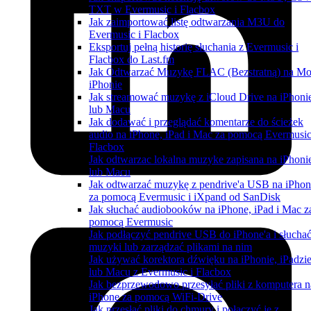
TXT w Evermusic i Flacbox
Jak zaimportować listę odtwarzania M3U do
Evermusic i Flacbox
Eksportuj pełną historię słuchania z Evermusic i
Flacbox do Last.fm
Jak Odtwarzać Muzykę FLAC (Bezstratną) na M
iPhonie
Jak streamować muzykę z iCloud Drive na iPhoni
lub Macu
Jak dodawać i przeglądać komentarze do ścieżek
audio na iPhone, iPad i Mac za pomocą Evermusic
Flacbox
Jak odtwarzac lokalna muzyke zapisana na iPhoni
lub Macu
Jak odtwarzać muzykę z pendrive'a USB na iPhon
za pomocą Evermusic i iXpand od SanDisk
Jak słuchać audiobooków na iPhone, iPad i Mac z
pomocą Evermusic
Jak podłączyć pendrive USB do iPhone'a i słucha
muzyki lub zarządzać plikami na nim
Jak używać korektora dźwięku na iPhonie, iPadzi
lub Macu z Evermusic i Flacbox
Jak bezprzewodowo przesyłać pliki z komputera n
iPhone za pomocą WiFi-Drive
Jak przesłać pliki do chmury i połączyć je z