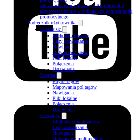
Jak zainstalować aplikację z App Store lub
aktywować zakup w aplikacji za pomocą kodu
promocyjnego
Podręcznik użytkownika
Evermusic
Biblioteka muzyki
Listy odtwarzania
Nawigacja
Odtwarzacz audio
Pliki lokalne
Połączenia
Ustawienia
Evertag
Edytor tagów
Mapowania pól tagów
Nawigacja
Pliki lokalne
Połączenia
Ustawienia
Evervideo
Biblioteka multimediów
Listy odtwarzania
Nawigacja
Odtwarzacz multimediów