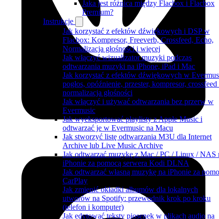
Jaka jest różnica między Flacbox i Flacbox
Premium?
Instrukcje
Jak korzystać z efektów dźwiękowych i DSP w
Flacbox: Kompresor, Freeverb, Crossfeed, Echo,
Normalizacja głośności i więcej
Jak włączyć wizualizator muzyki podczas
odtwarzania muzyki na iPhone, iPad i Mac
Jak korzystać z efektów dźwiękowych w Evermus
pogłos, opóźnienie, przester, kompresor, crossfeed 
normalizacja głośności
Jak włączyć i używać odtwarzania bez przerw w
Evermusic
Jak wyeksportować playlisty z Apple Music i
odtwarzać je w Evermusic na Macu
Jak stworzyć listę odtwarzania M3U dla Internet
Archive lub Live Music Archive
Jak odtwarzać muzykę z Mac / PC / Linux / NAS 
iPhonie za pomocą serwera Kodi DLNA
Jak odtwarzać własną muzykę na iPhonie za pom
CarPlay
Jak zmienić okładki albumów dla lokalnych
utworów na Spotify: przewodnik krok po kroku
(telefon i komputer)
Jak edytować teksty piosenek w plikach audio na