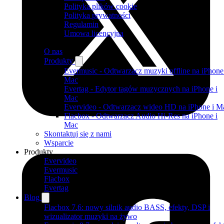
Polityka plików cookie
Polityka prywatności
Regulamin
Umowa licencyjna
O nas
Produkty
Evermusic - Odtwarzacz muzyki offline na iPhone
Mac
Evertag - Edytor tagów muzycznych na iPhone i
Mac
Evervideo - Odtwarzacz wideo HD na iPhone i M
Flacbox - Odtwarzacz Audio Hi-Res na iPhone i
Mac
Skontaktuj się z nami
Wsparcie
Produkty
Evervideo
Evermusic
Flacbox
Evertag
Blog
Flacbox 7.6: nowy silnik audio BASS, efekty, DSP i
wizualizator muzyki na żywo