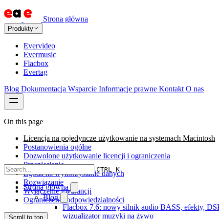
Strona główna
Produkty
Evervideo
Evermusic
Flacbox
Evertag
Blog
Dokumentacja
Wsparcie
Informacje prawne
Kontakt
O nas
On this page
Licencja na pojedyncze użytkowanie na systemach Macintosh
Postanowienia ogólne
Dozwolone użytkowanie licencji i ograniczenia
Przeniesienie
CTRL K
Zgoda na wykorzystanie danych
Rozwiązanie
Strona główna
Wyłączenie gwarancji
Blog
Ograniczenie odpowiedzialności
Flacbox 7.6: nowy silnik audio BASS, efekty, DSP
wizualizator muzyki na żywo
Scroll to top