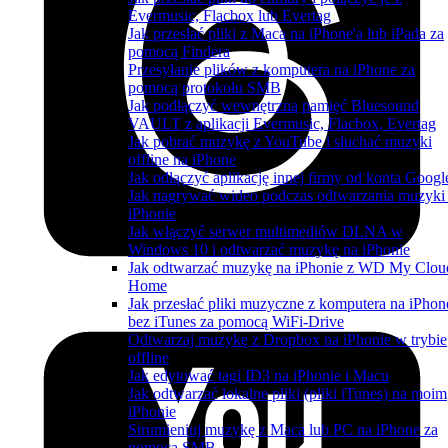
Evermusic, Flacbox lub Evertag
Jak przesłać pliki z Maca na iPhone'a lub iPada za
pomocą Findera
Przesyłanie plików z komputera na iPhone za
pomocą protokołu SMB
Jak podłączyć wewnętrzną pamięć Bluesound
VAULT z aplikacji Evermusic, Flacbox, Evertag
Jak pobrać muzykę z YouTube i słuchać muzyki
offline na iPhone
Jak odłączyć aplikację innej firmy od konta Googl
Jak nagrywać wideo podczas odtwarzania muzyki
iPhonie
Jak włączyć serwer multimediów DLNA w
Windows 10 i odtwarzać muzykę na iPhonie
Jak odtwarzać muzykę na iPhonie z WD My Clou
Home
Jak przesłać pliki muzyczne z komputera na iPhon
bez iTunes za pomocą WiFi-Drive
Odtwarzaj muzykę z Dropbox na iPhonie w trybie
offline
Jak edytować tagi ID3 na iPhonie i Macu
Jak odtwarzać lokalne pliki (pliki iTunes) na moim
iPhonie
Strumieniuj muzykę z Maca lub PC na iPhone za
pomocą SMB