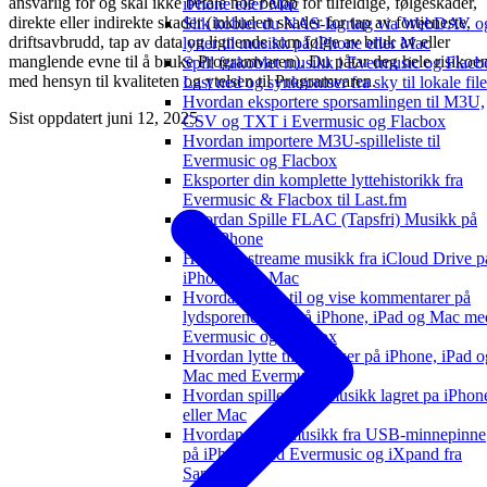
ansvarlig for og skal ikke betale noe beløp for tilfeldige, følgeskader,
iPhone eller Mac
direkte eller indirekte skader (inkludert skader for tap av fortjeneste,
Slik kobler du NAS-lagring via WebDAV o
driftsavbrudd, tap av data og lignende som følge av bruk av eller
lytter til musikk på iPhone eller Mac
manglende evne til å bruke Programvaren). Du påtar deg hele risikoe
Spill frakoblet musikk i Evermusic og Flacb
med hensyn til kvaliteten og ytelsen til Programvaren.
Last ned og synkroniser fra sky til lokale file
Hvordan eksportere sporsamlingen til M3U,
Sist oppdatert
juni 12, 2025
CSV og TXT i Evermusic og Flacbox
Hvordan importere M3U-spilleliste til
Evermusic og Flacbox
Eksporter din komplette lyttehistorikk fra
Evermusic & Flacbox til Last.fm
Hvordan Spille FLAC (Tapsfri) Musikk på
Min iPhone
Hvordan streame musikk fra iCloud Drive p
iPhone eller Mac
Hvordan legge til og vise kommentarer på
lydsporene dine på iPhone, iPad og Mac me
Evermusic og Flacbox
Hvordan lytte til lydbøker på iPhone, iPad o
Mac med Evermusic
Hvordan spille lokal musikk lagret pa iPhon
eller Mac
Hvordan spille musikk fra USB-minnepinne
på iPhone med Evermusic og iXpand fra
SanDisk