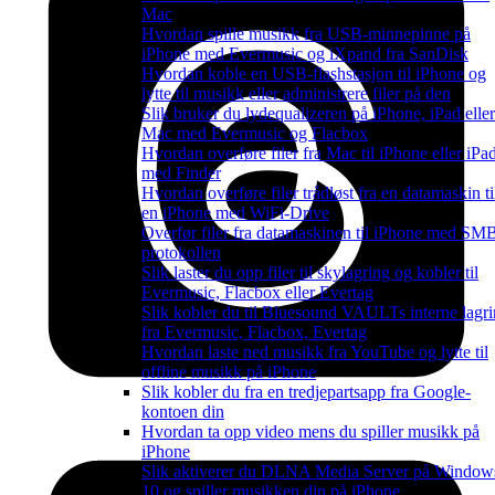
Mac
Hvordan spille musikk fra USB-minnepinne på
iPhone med Evermusic og iXpand fra SanDisk
Hvordan koble en USB-flashstasjon til iPhone og
lytte til musikk eller administrere filer på den
Slik bruker du lydequalizeren på iPhone, iPad eller
Mac med Evermusic og Flacbox
Hvordan overføre filer fra Mac til iPhone eller iPa
med Finder
Hvordan overføre filer trådløst fra en datamaskin ti
en iPhone med WiFi-Drive
Overfør filer fra datamaskinen til iPhone med SM
protokollen
Slik laster du opp filer til skylagring og kobler til
Evermusic, Flacbox eller Evertag
Slik kobler du til Bluesound VAULTs interne lagr
fra Evermusic, Flacbox, Evertag
Hvordan laste ned musikk fra YouTube og lytte til
offline musikk på iPhone
Slik kobler du fra en tredjepartsapp fra Google-
kontoen din
Hvordan ta opp video mens du spiller musikk på
iPhone
Slik aktiverer du DLNA Media Server på Window
10 og spiller musikken din på iPhone