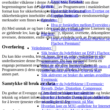
Evermusic Premium
overholder vilkårene i denne Avtalen. Med forbehold om disse
Evertag
begrensningene kan du lage én kopi av Programvaren i maskinlesbart
Hva er forskjellen mellom Evertag og
format kun for sikkerhetskopieringsformål; forutsatt at
Evertag Premium
sikkerhetskopien inneholder alle opphavsretts- eller eiendomsrettslige
Evervideo
merknader som finnes i originalen.
Hva er forskjellen mellom Evervideo 
(b) Med unntak av og bare i den grad det er tillatt i denne Lisensen og
Evervideo Premium?
av gjeldende lov, kan du ikke kopiere, tilpasse, oversette, dekompilere
Flacbox
reversere, demontere, endre eller lage avledede verk av Programvaren
Hva er forskjellen mellom Flacbox og
Flacbox Premium?
Overføring
Veiledninger
Slik bruker du lydeffekter og DSP i Flacbox
Du kan ikke overdra, leie ut, lease, låne ut, selge, redistribuere eller
Compressor, Freeverb, Crossfeed, Echo,
underlisensiere denne Programvaren. Du kan imidlertid foreta en
volumnormalisering og mer
engangs permanent overføring av alle dine lisensrettigheter til
Slik slår du på en musikkvisualiserer mens 
Programvaren (i dens opprinnelige form slik den ble levert) til en
spiller musikk på iPhone, iPad og Mac
annen part.
Slik aktiverer og bruker du sømløs avspilling
Evermusic
Samtykke til bruk av data
Slik bruker du lydeffektene i Evermusic:
Reverb, Delay, Distortion, Compressor,
Crossfeed og volumnormalisering
Du godtar at Everappz og dets datterselskaper kan samle inn og bruke
Hvordan eksportere Apple Music-spillelister
teknisk og relatert informasjon for å forbedre Everappz-produkter elle
og spille dem i Evermusic på Mac
for å levere tjenester eller teknologier til deg.
Hvordan lage en M3U-spilleliste for Internet