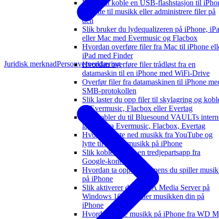
Hvordan koble en USB-flashstasjon til iPho
og lytte til musikk eller administrere filer på
den
Slik bruker du lydequalizeren på iPhone, iP
eller Mac med Evermusic og Flacbox
Hvordan overføre filer fra Mac til iPhone ell
iPad med Finder
Juridisk merknad
Personvernerklæring
Hvordan overføre filer trådløst fra en
datamaskin til en iPhone med WiFi-Drive
Overfør filer fra datamaskinen til iPhone me
SMB-protokollen
Slik laster du opp filer til skylagring og kobl
til Evermusic, Flacbox eller Evertag
Slik kobler du til Bluesound VAULTs intern
lagring fra Evermusic, Flacbox, Evertag
Hvordan laste ned musikk fra YouTube og
lytte til offline musikk på iPhone
Slik kobler du fra en tredjepartsapp fra
Google-kontoen din
Hvordan ta opp video mens du spiller musi
på iPhone
Slik aktiverer du DLNA Media Server på
Windows 10 og spiller musikken din på
iPhone
Hvordan spille musikk på iPhone fra WD 