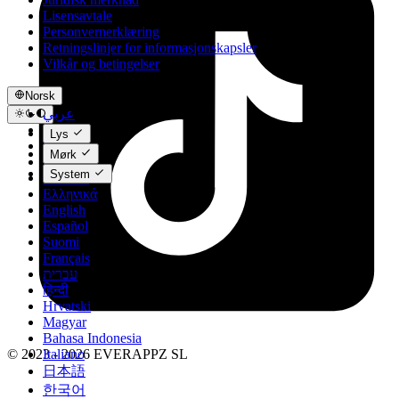
Lisensavtale
Personvernerklæring
Retningslinjer for informasjonskapsler
Vilkår og betingelser
Norsk
عربي
Català
Lys
Čeština
Mørk
Dansk
System
Deutsch
Ελληνικά
English
Español
Suomi
Français
עברית
हिन्दी
Hrvatski
Magyar
Bahasa Indonesia
Italiano
© 2023 - 2026 EVERAPPZ SL
日本語
한국어