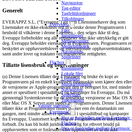
Navigasjon
Tag-editor
Generelt
Tagfelttilordninger
Tilkoblinger
EVERAPPZ S.L. (“Everappz”) gir som Lisensinnehaver deg som
Evervideo
Lisenstaker en ikke-eksklusiv rett til å bruke denne Programvaren i
Filer
henhold til vilkårene i denne Lisensen – den selges ikke til deg.
Innstillinger
Everappz forbeholder seg alle rettigheter som ikke uttrykkelig er gitt
Medieavspiller
deg. Everappz beholder eierskapet til Programvaren. Programvaren er
Mediebibliotek
beskyttet av opphavsrettslover og internasjonale opphavsrettstraktater,
Navigasjon
samt andre lover og traktater om immaterielle rettigheter.
Spillelister
Flacbox
Tillatte lisensbruk og begrensninger
Innstillinger
Lokale filer
(a) Denne Lisensen tillater deg å installere og bruke én kopi av
Lydspiller
Programvaren på en enkelt kvalifisert datamaskin som kjører den eller
Musikkbibliotek
de versjonene av Apple-programvare den er beregnet for, med mindre
Navigasjon
annet er spesifisert i spesialtilbud og kampanjer fra Everappz. Du må
Spillelister
gjennomgå Systemkravene for de spesifikke versjonene av Mac OS 
Tilkoblinger
eller Mac OS X Server som støttes av Programvaren. Denne Lisensen
Vanlige spørsmål
tillater ikke at Programvaren finnes på mer enn én datamaskin om
Evermusic
gangen, med mindre annet er spesifisert i spesialtilbud og kampanjer
Hva er forskjellen mellom Evermusic
fra Everappz. Uautorisert kopiering av Programvaren er uttrykkelig
Flacbox
forbudt. Du kan bli holdt juridisk ansvarlig for ethvert brudd på
Hva er forskjellen mellom Evermusic
opphavsretten som er forårsaket eller oppmuntret av at du ikke