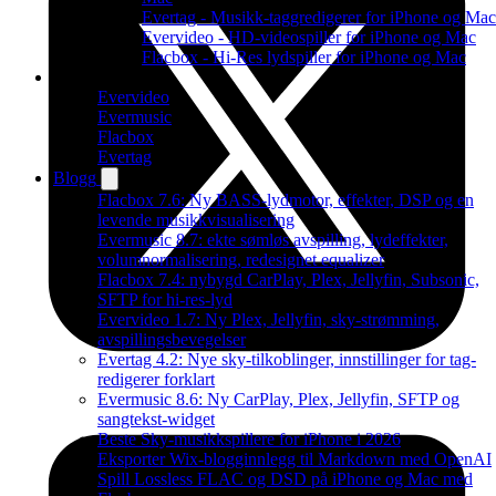
Evertag - Musikk-taggredigerer for iPhone og Mac
Evervideo - HD-videospiller for iPhone og Mac
Flacbox - Hi-Res lydspiller for iPhone og Mac
Produkter
Evervideo
Evermusic
Flacbox
Evertag
Blogg
Flacbox 7.6: Ny BASS-lydmotor, effekter, DSP og en
levende musikkvisualisering
Evermusic 8.7: ekte sømløs avspilling, lydeffekter,
volumnormalisering, redesignet equalizer
Flacbox 7.4: nybygd CarPlay, Plex, Jellyfin, Subsonic,
SFTP for hi-res-lyd
Evervideo 1.7: Ny Plex, Jellyfin, sky-strømming,
avspillingsbevegelser
Evertag 4.2: Nye sky-tilkoblinger, innstillinger for tag-
redigerer forklart
Evermusic 8.6: Ny CarPlay, Plex, Jellyfin, SFTP og
sangtekst-widget
Beste Sky-musikkspillere for iPhone i 2026
Eksporter Wix-blogginnlegg til Markdown med OpenAI
Spill Lossless FLAC og DSD på iPhone og Mac med