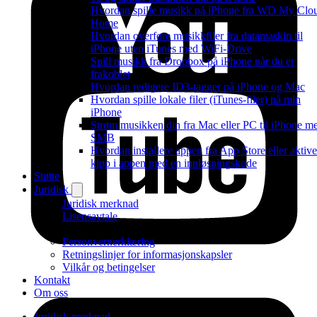
Hvordan spille musikk på iPhone fra WD My Clo
Home
Hvordan overføre musikkfiler fra datamaskin til
iPhone uten iTunes med WiFi-Drive
Spill musikk fra Dropbox på iPhone når du er
frakoblet
Hvordan redigere ID3-tagger på iPhone og Mac
Hvordan spille lokale filer (iTunes-filer) på min
iPhone
Strøm musikken din fra Mac eller PC til iPhone m
SMB
Hvordan installere appen fra App Store eller aktive
kjøp i appen med en innløsningskode
Støtte
Juridisk
Juridisk merknad
Lisensavtale
Personvernerklæring
Retningslinjer for informasjonskapsler
Vilkår og betingelser
Kontakt
Om oss
Juridisk merknad