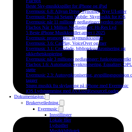
Flacbox
Beste Sky-musikkspiller for iPhone og iPad
Evermusic 6.8: Aliyun Drive, Synology, Nye UI-stiler
Evermusic Pro på Setapp Mobile: Skymusikk for iOS
Evermusic når 11 millioner nedlastinger verden over
Flacbox Når 1 Million Nedlastinger: Hi-Res Lyd
5 Beste iPhone Musikkspiller-apper i 2025
Evermusic promovideo: skymusikkspiller
Evermusic 3.6: CarPlay, VoiceOver og mer
Evermusic 3.1: Crossfade, biblioteksynkronisering og
sikkerhetskopiering
Evermusic når 3 millioner nedlastinger: funksjonsoverikt
Flacbox 1.6: Automatisk Synkronisering, Equalizer, OP
støtte
Evermusic 2.3: Autosynkronisering, avspillingsposisjon 
tagger
Strøm musikk fra skylagring på iPhone med Evermusic
iOS Lydstrømming med AVAssetResourceLoader
Dokumentasjon
Brukerveiledning
Evermusic
Innstillinger
Lokale filer
Lydspiller
Musikkbibliotek