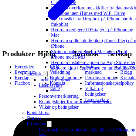
Cloud Home
Hvordan overføre musikkfiler fra datamaski
til iPhone uten iTunes med WiFi-Drive
Spill musikk fra Dropbox på iPhone når du 
frakoblet
Hvordan redigere ID3-tagger på iPhone og
Mac
Hvordan spille lokale filer (iTunes-filer) på 
iPhone
Strøm musikken din fra Mac eller PC til
Produkter
Hjelp
Juridisk
Selskap
iPhone med SMB
Hvordan installere appen fra App Store eller
Evervideo
FAQ
Juridisk
Om oss
aktivere kjøp i appen med en innløsningsko
Evermusic
Veiledning
merknad
Blogg
Juridisk
Evertag
Brukerhåndbok
Personvernpolicy
Kontakt
Juridisk merknad
Flacbox
Kontakt
Informasjonskapselpolicy
Lisensavtale
støtte
Vilkår og
betingelser
Personvernerklæring
Lisensavtale
Retningslinjer for informasjonskapsler
Vilkår og betingelser
Kontakt oss
Om oss
Produkter
Evermusic - Frakoblet musikkspiller for iPhone og
Mac