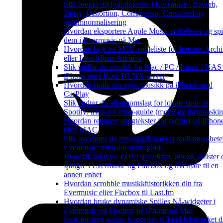
Slik bruker du lydeffektene i Evermusic: Reverb,
Delay, Distortion, Compressor, Crossfeed og
volumnormalisering
Hvordan eksportere Apple Music-spillelister og spi
dem i Evermusic på Mac
Hvordan lage en M3U-spilleliste for Internet Arch
eller Live Music Archive
Slik spiller du musikk fra Mac / PC / Linux / NAS
iPhone med Kodi DLNA-server
Hvordan spille din egen musikk på iPhone med
CarPlay
Slik endrer du albumomslag for lokale spor på
Spotify: trinn-for-trinn-guide (mobil og datamaskin
Hvordan redigere sangtekster for lydfiler på iPhon
eller MAC
Slik overfører du musikkbiblioteket mellom enheter
Evermusic: trinn-for-trinn-guide
Hvordan arkivere (ZIP) spillelister, album, artister 
sjangre i Evermusic og Flacbox og overføre til en
annen enhet
Hvordan scrobble musikkhistorikken din fra
Evermusic eller Flacbox til Last.fm
Hvordan bruke dynamiske Spilles Nå-widgeter i
Evermusic og Flacbox på iPhone og Mac
Steg-for-steg guide: Importere iCloud-biblioteket di