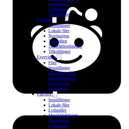
Navigasjon
Spillelister
Tilkoblinger
Evertag
Innstillinger
Lokale filer
Navigasjon
Tag-editor
Tagfelttilordninger
Tilkoblinger
Evervideo
Filer
Innstillinger
Medieavspiller
Mediebibliotek
Navigasjon
Spillelister
Flacbox
Innstillinger
Lokale filer
Lydspiller
Musikkbibliotek
Navigasjon
Spillelister