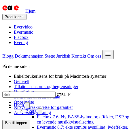
Hjem
Produkter
Evervideo
Evermusic
Flacbox
Evertag
Blogg
Dokumentasjon
Støtte
Juridisk
Kontakt
Om oss
På denne siden
Enkeltbrukerlisens for bruk på Macintosh-systemer
Generelt
Tillatte lisensbruk og begrensninger
Overføring
CTRL K
Samtykke til bruk av data
Oppsigelse
Hjem
Ansvarsfraskrivelse for garantier
Blogg
Ansvarsbegrensning
Flacbox 7.6: Ny BASS-lydmotor, effekter, DSP o
en levende musikkvisualisering
Bla til toppen
Evermusic 8.7: ekte sømløs avspilling, lydeffekter,