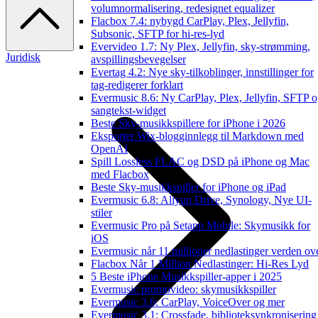
volumnormalisering, redesignet equalizer
Flacbox 7.4: nybygd CarPlay, Plex, Jellyfin,
Subsonic, SFTP for hi-res-lyd
Evervideo 1.7: Ny Plex, Jellyfin, sky-strømming,
Juridisk
avspillingsbevegelser
Evertag 4.2: Nye sky-tilkoblinger, innstillinger for
tag-redigerer forklart
Evermusic 8.6: Ny CarPlay, Plex, Jellyfin, SFTP 
sangtekst-widget
Beste Sky-musikkspillere for iPhone i 2026
Eksporter Wix-blogginnlegg til Markdown med
OpenAI
Spill Lossless FLAC og DSD på iPhone og Mac
med Flacbox
Beste Sky-musikkspiller for iPhone og iPad
Evermusic 6.8: Aliyun Drive, Synology, Nye UI-
stiler
Evermusic Pro på Setapp Mobile: Skymusikk for
iOS
Evermusic når 11 millioner nedlastinger verden ov
Flacbox Når 1 Million Nedlastinger: Hi-Res Lyd
5 Beste iPhone Musikkspiller-apper i 2025
Evermusic promovideo: skymusikkspiller
Evermusic 3.6: CarPlay, VoiceOver og mer
Evermusic 3.1: Crossfade, biblioteksynkronisering