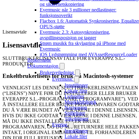
og sikkerhetskopiering
Evermusic når 3 millioner nedlastinger:
funksjonsoverikt
Flacbox 1.6: Automatisk Synkronisering, Equalizer
OPUS-støtte
Lisensavtale
Evermusic 2.3: Autosynkronisering,
avspillingsposisjon og tagger
Strøm musikk fra skylagring på iPhone med
Lisensavtale
Evermusic
iOS Lydstrømming med AVAssetResourceLoader
SLUTTBRUKERLISENSAVTALE FOR EVERAPPZ S.L.-
Brukerstøtte
PRODUKTER
Dokumentasjon
Brukerveiledning
Enkeltbrukerlisens for bruk på Macintosh-systemer
Evermusic
Innstillinger
VENNLIGST LES DENNE SLUTTBRUKERLISENSAVTALEN
Lokale filer
(“LISENS”) NØYE FØR DU INSTALLERER ELLER BRUKER
Lydspiller
EVERAPPZ S.L.-PROGRAMVARE (“PROGRAMVARE”). VED
Musikkbibliotek
Å INSTALLERE ELLER BRUKE PROGRAMVAREN GODTA
Navigasjon
DU Å VÆRE BUNDET AV VILKÅRENE I DENNE LISENSEN.
Spillelister
HVIS DU IKKE GODTAR VILKÅRENE I DENNE LISENSEN,
Tilkoblinger
MÅ DU IKKE INSTALLERE ELLER BRUKE
Evertag
PROGRAMVAREN, OG DU MÅ RETURNERE HELE PAKKE
Innstillinger
INTAKT, I ORIGINAL EMBALLASJE, TIL FORHANDLEREN
Lokale filer
DIN FOR FULL REFUSJON.