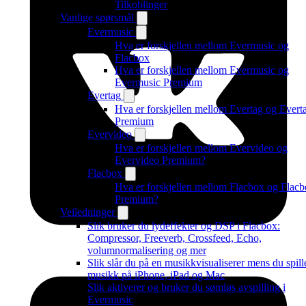
Tilkoblinger
Vanlige spørsmål
Evermusic
Hva er forskjellen mellom Evermusic og
Flacbox
Hva er forskjellen mellom Evermusic og
Evermusic Premium
Evertag
Hva er forskjellen mellom Evertag og Evert
Premium
Evervideo
Hva er forskjellen mellom Evervideo og
Evervideo Premium?
Flacbox
Hva er forskjellen mellom Flacbox og Flac
Premium?
Veiledninger
Slik bruker du lydeffekter og DSP i Flacbox:
Compressor, Freeverb, Crossfeed, Echo,
volumnormalisering og mer
Slik slår du på en musikkvisualiserer mens du spill
musikk på iPhone, iPad og Mac
Slik aktiverer og bruker du sømløs avspilling i
Evermusic