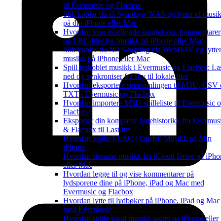
til Evermusic og Flacbox
Slik kobler du til Synology NAS og lytter til musi
på din iPhone eller Mac
Hvordan vise innebygde sangtekster, kommentarer
og LRC-filer for musikk på iPhone eller Mac
Slik kobler du NAS-lagring via WebDAV og lytter 
musikk på iPhone eller Mac
Spill frakoblet musikk i Evermusic og Flacbox: La
ned og synkroniser fra sky til lokale filer
Hvordan eksportere sporsamlingen til M3U, CSV
TXT i Evermusic og Flacbox
Hvordan importere M3U-spilleliste til Evermusic 
Flacbox
Eksporter din komplette lyttehistorikk fra Evermus
& Flacbox til Last.fm
Hvordan Spille FLAC (Tapsfri) Musikk på Min
iPhone
Hvordan streame musikk fra iCloud Drive på iPho
eller Mac
Hvordan legge til og vise kommentarer på
lydsporene dine på iPhone, iPad og Mac med
Evermusic og Flacbox
Hvordan lytte til lydbøker på iPhone, iPad og Mac
med Evermusic
Hvordan spille lokal musikk lagret pa iPhone eller