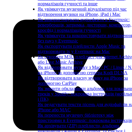
нормалізація гучності та інше
Як увімкнути музичний візуалізатор під час
відтворення музики на iPhone, iPad і Mac
Як використовувати аудіоефекти в Evermusic:
реверберація, затримка, дисторшн, компресор,
кросфід і нормалізація гучності
Як увімкнути та використовувати відтворення
без пауз у Evermusic
Як експортувати плейлисти Apple Music та
відтворювати їх у Evermusic на Mac
Як створити M3U плейлист для Internet Archiv
або Live Music Archive
Як відтворювати музику з Mac / PC / Linux / 
на iPhone за допомогою сервера Kodi DLNA
Як відтворювати власну музику на iPhone за
допомогою CarPlay
Як змінити обкладинки альбомів для локальн
треків у Spotify: покрокова інструкція (мобіль
і ПК)
Як редагувати тексти пісень для аудіофайлів н
iPhone або MAC
Як перенести музичну бібліотеку між
пристроями в Evermusic: покрокова інструкція
Як архівувати (ZIP) плейлисти, альбоми,
виконавців і жанри в Evermusic та Flacbox і