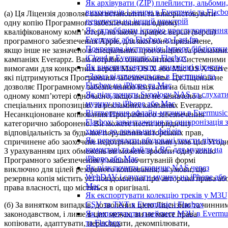
Як архівувати (ZIP) плейлисти, альбоми,
виконавців і жанри в Evermusic та Flacbo
(а) Ця Ліцензія дозволяє вам встановити та використовувати
перенести на інший пристрій
одну копію Програмного забезпечення на одному
Як скробблити історію прослуховування
кваліфікованому комп’ютері, на якому працює версія (версії)
Evermusic або Flacbox до Last.fm
програмного забезпечення Apple, для якої воно призначене,
Покрокова інструкція: Імпорт бібліотеки
якщо інше не зазначено в спеціальних пропозиціях та рекламни
iCloud в Evermusic та Flacbox
кампаніях Everappz. Вам потрібно ознайомитися з Системними
Як використовувати динамічні віджети
вимогами для конкретних версій Mac OS X або Mac OS X Server
«Зараз відтворюється» в Evermusic та
які підтримуються Програмним забезпеченням. Ця Ліцензія не
Flacbox на iPhone та Mac
дозволяє Програмному забезпеченню існувати на більш ніж
Як підключити Synology NAS та слухат
одному комп’ютері одночасно, якщо інше не зазначено в
музику на iPhone або Mac
спеціальних пропозиціях та рекламних кампаніях Everappz.
Відтворення офлайн-музики в Evermusic
Несанкціоноване копіювання Програмного забезпечення
Flacbox: завантаження та синхронізація з
категорично заборонено. Ви можете нести юридичну
хмари до локальних файлів
відповідальність за будь-яке порушення авторських прав,
Як переглядати вбудовані тексти пісень,
спричинене або заохочене недотриманням вами умов цієї Угоди
коментарі та файли LRC для музики на
З урахуванням цих обмежень ви можете зробити одну копію
iPhone або Mac
Програмного забезпечення у машинозчитуваній формі
Як підключити сховище NAS через
виключно для цілей резервного копіювання; за умови, що
WebDAV і слухати музику на iPhone або
резервна копія містить усі повідомлення про авторські права аб
Mac
права власності, що містяться в оригіналі.
Як експортувати колекцію треків у M3U
CSV та TXT в Evermusic і Flacbox
(б) За винятком випадків, дозволених цією Ліцензією та чинни
Як імпортувати плейлист M3U в Evermu
законодавством, і лише в цих межах, ви не маєте права
та Flacbox
копіювати, адаптувати, перекладати, декомпілювати,