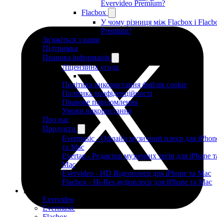
Evervideo Premium?
Flacbox
У чому різниця між Flacbox і Flacb
Premium?
Зв'яжіться з нами
Підтримка
Правова інформація
Ліцензійна угода
Політика використання файлів cookie
Політика конфіденційності
Правове повідомлення
Умови використання
Про нас
Продукти
Evermusic - Офлайн музичний плеєр для iPhon
та Mac
Evertag - Редактор музичних тегів для iPhone т
Mac
Evervideo - HD Відеоплеєр для iPhone та Mac
Flacbox - Hi-Res аудіоплеєр для iPhone та Mac
Продукти
Evervideo
Evermusic
Flacbox