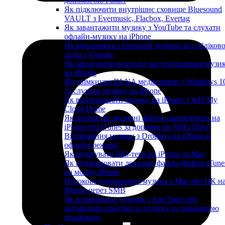
допомогою Finder
Як підключити внутрішнє сховище Bluesound
VAULT з Evermusic, Flacbox, Evertag
Як завантажити музику з YouTube та слухати
офлайн-музику на iPhone
Як відключити сторонній додаток від обліков
запису Google
Як записувати відео під час відтворення музи
на iPhone
Як увімкнути DLNA медіасервер у Windows 1
та слухати музику на iPhone
Як відтворювати музику на iPhone з WD My
Cloud Home
Як перенести музичні файли з комп'ютера на
iPhone без iTunes за допомогою WiFi-Drive
Відтворення музики з Dropbox на iPhone в
офлайн-режимі
Як редагувати ID3-теги на iPhone та Mac
Як відтворювати локальні файли (файли iTune
на моєму iPhone
Потокове відтворення музики з Mac або ПК н
iPhone через SMB
Як встановити додаток з App Store або
активувати покупку в додатку за допомогою
промокоду