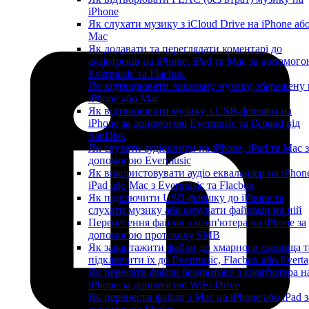
iPhone
Як слухати музику з iCloud Drive на iPhone аб
Mac
Як додавати та переглядати коментарі до
аудіотреків на iPhone, iPad та Mac за допомог
Evermusic та Flacbox
Як відтворювати локальну музику, збережену 
iPhone або Mac
Як відтворювати музику з USB-флешки на
iPhone за допомогою Evermusic та iXpand від
SanDisk
Як слухати аудіокниги на iPhone, iPad та Mac 
допомогою Evermusic
Як використовувати аудіо еквалайзер на iPhon
iPad або Mac з Evermusic та Flacbox
Як підключити USB-флешку до iPhone та
слухати музику або керувати файлами на ній
Перенесення файлів з комп'ютера на iPhone за
допомогою протоколу SMB
Як завантажити файли до хмарного сховища т
підключити їх до Evermusic, Flacbox або Evert
Як передати файли бездротово з комп'ютера н
iPhone за допомогою WiFi-Drive
Як перенести файли з Mac на iPhone або iPad з