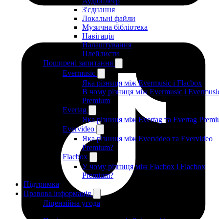
Аудіоплеєр
З'єднання
Локальні файли
Музична бібліотека
Навігація
Налаштування
Плейлисти
Поширені запитання
Evermusic
Яка різниця між Evermusic і Flacbox
В чому різниця між Evermusic і Evermusi
Premium
Evertag
Яка різниця між Evertag та Evertag Prem
Evervideo
Яка різниця між Evervideo та Evervideo
Premium?
Flacbox
У чому різниця між Flacbox і Flacbox
Premium?
Підтримка
Правова інформація
Ліцензійна угода