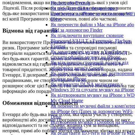
повідомлення, якщо ви не дотримаєтесь будь-якої з умов цієї
Flacbox або Evertag
Ліцензії. Після розірвання цієї Ліцензії ви повинні припинити
Як передати файли бездротово з
будь-яке використання Програмного забезпечення та знищити
комп'ютера на iPhone за допомогою WiFi
всі копії Програмного забезпечення, повні або часткові.
Drive
Як перенести файли з Mac на iPhone або
iPad за допомогою Finder
Відмова від гарантій
Як підключити внутрішнє сховище
Bluesound VAULT з Evermusic, Flacbox,
Ви використовуєте Програмне забезпечення виключно на свій
Evertag
ризик. Програмне забезпечення та супровідні письмові
Як завантажити музику з YouTube та
матеріали надаються на умовах «ЯК Є» та «ЗА НАЯВНОСТІ»
слухати офлайн-музику на iPhone
без будь-яких гарантій, явних або неявних, і Everappz прямо
Як відключити сторонній додаток від
відмовляється від гарантій придатності для певної мети та
облікового запису Google
товарної придатності. Жодна усна чи письмова порада, надана
Як записувати відео під час відтворення
Everappz, її дилерами, дистриб’юторами, агентами або
музики на iPhone
працівниками, не створює гарантії та жодним чином не
Як увімкнути DLNA медіасервер у
розширює обсяг цієї гарантії, і ви не можете покладатися на так
Windows 10 та слухати музику на iPhone
інформацію або поради.
Як відтворювати музику на iPhone з WD
My Cloud Home
Обмеження відповідальності
Як перенести музичні файли з комп'юте
на iPhone без iTunes за допомогою WiFi-
Everappz або будь-яка інша особа, яка брала участь у створенні,
Drive
виробництві або доставці Програмного забезпечення, не несе
Відтворення музики з Dropbox на iPhone
відповідальності та не сплачує жодних сум за випадкові,
офлайн-режимі
непрямі, прямі або побічні збитки (включаючи збитки від втрат
Як редагувати ID3-теги на iPhone та Ma