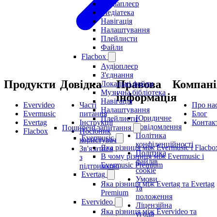
Медіаплеєр
Медіатека
Навігація
Налаштування
Плейлисти
Файли
Flacbox
Аудіоплеєр
З'єднання
Продукти
Довідка
Правова
Компані
Локальні файли
Музична бібліотека
інформація
Навігація
Evervideo
Часті
Про на
Налаштування
Evermusic
питання
Блог
Юридичне
Плейлисти
Evertag
Інструкції
Контак
повідомлення
Поширені запитання
Flacbox
Посібник
Політика
Evermusic
користувача
конфіденційності
Яка різниця між Evermusic і Flacbo
Зв'язатися
Політика
В чому різниця між Evermusic і
з
файлів
Evermusic Premium
підтримкою
cookie
Evertag
Умови
Яка різниця між Evertag та Evertag
та
Premium
положення
Evervideo
Ліцензійна
Яка різниця між Evervideo та
угода