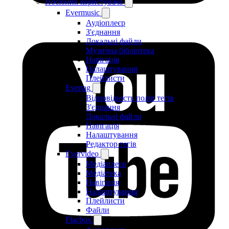
Посібник користувача
Evermusic
Аудіоплеєр
З'єднання
Локальні файли
Музична бібліотека
Навігація
Налаштування
Плейлисти
Evertag
Відповідність полів тегів
З'єднання
Локальні файли
Навігація
Налаштування
Редактор тегів
Evervideo
Медіаплеєр
Медіатека
Навігація
Налаштування
Плейлисти
Файли
Flacbox