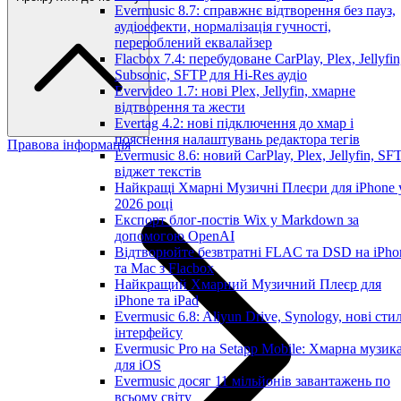
Evermusic 8.7: справжнє відтворення без пауз,
аудіоефекти, нормалізація гучності,
перероблений еквалайзер
Flacbox 7.4: перебудоване CarPlay, Plex, Jellyfin
Subsonic, SFTP для Hi-Res аудіо
Evervideo 1.7: нові Plex, Jellyfin, хмарне
відтворення та жести
Evertag 4.2: нові підключення до хмар і
пояснення налаштувань редактора тегів
Правова інформація
Evermusic 8.6: новий CarPlay, Plex, Jellyfin, SFT
віджет текстів
Найкращі Хмарні Музичні Плеєри для iPhone 
2026 році
Експорт блог-постів Wix у Markdown за
допомогою OpenAI
Відтворюйте безвтратні FLAC та DSD на iPho
та Mac з Flacbox
Найкращий Хмарний Музичний Плеєр для
iPhone та iPad
Evermusic 6.8: Aliyun Drive, Synology, нові стил
інтерфейсу
Evermusic Pro на Setapp Mobile: Хмарна музик
для iOS
Evermusic досяг 11 мільйонів завантажень по
всьому світу