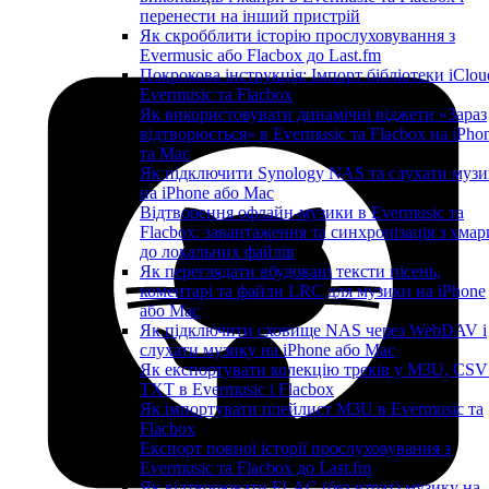
перенести на інший пристрій
Як скробблити історію прослуховування з
Evermusic або Flacbox до Last.fm
Покрокова інструкція: Імпорт бібліотеки iClou
Evermusic та Flacbox
Як використовувати динамічні віджети «Зараз
відтворюється» в Evermusic та Flacbox на iPho
та Mac
Як підключити Synology NAS та слухати музи
на iPhone або Mac
Відтворення офлайн-музики в Evermusic та
Flacbox: завантаження та синхронізація з хмар
до локальних файлів
Як переглядати вбудовані тексти пісень,
коментарі та файли LRC для музики на iPhone
або Mac
Як підключити сховище NAS через WebDAV і
слухати музику на iPhone або Mac
Як експортувати колекцію треків у M3U, CSV
TXT в Evermusic і Flacbox
Як імпортувати плейлист M3U в Evermusic та
Flacbox
Експорт повної історії прослуховування з
Evermusic та Flacbox до Last.fm
Як відтворювати FLAC (без втрат) музику на