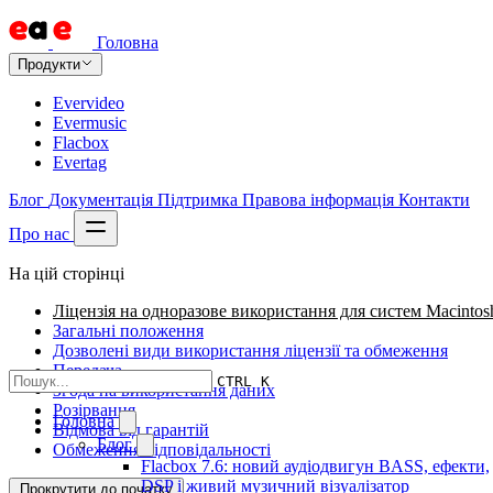
Головна
Продукти
Evervideo
Evermusic
Flacbox
Evertag
Блог
Документація
Підтримка
Правова інформація
Контакти
Про нас
На цій сторінці
Ліцензія на одноразове використання для систем Macintos
Загальні положення
Дозволені види використання ліцензії та обмеження
Передача
CTRL K
Згода на використання даних
Розірвання
Головна
Відмова від гарантій
Блог
Обмеження відповідальності
Flacbox 7.6: новий аудіодвигун BASS, ефекти,
DSP і живий музичний візуалізатор
Прокрутити до початку