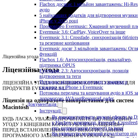
Flacbox досягає 1 мільйон завантажень: Hi-Res
аудіо
5 найкращих додатків для відтворення музики
iPhone у 2025 році
Промовідео Evermusic: Хмарний музичний пл
Evermusic 3.6: CarPlay, VoiceOver та інше
Evermusic 3.1: Crossfade, синхронізація бібліот
та резервне копіювання
Evermusic досяг 3 мільйонів завантажень: Огл
функцій
Ліцензійна угода
Flacbox 1.6: Автосинхронізація, еквалайзер,
підтримка OPUS
Ліцензійна угода
Evermusic 2.3: Автосинхронізація, позиція
відтворення та теги
Потокове відтворення музики з хмарного
ЛІЦЕНЗІЙНА УГОДА З КІНЦЕВИМ КОРИСТУВАЧЕМ ДЛЯ
сховища на iPhone з Evermusic
ПРОДУКТІВ EVERAPPZ S.L.
Потокова передача та кешування аудіо в iOS з
допомогою AVAssetResourceLoader
Ліцензія на одноразове використання для систем
Документація
Macintosh
Інструкції
Як використовувати звукові ефекти та 
БУДЬ ЛАСКА, УВАЖНО ПРОЧИТАЙТЕ ЦЮ ЛІЦЕНЗІЙНУ
у Flacbox: компресор, Freeverb, Crossfeed
УГОДУ З КІНЦЕВИМ КОРИСТУВАЧЕМ («ЛІЦЕНЗІЯ»)
ехо, нормалізація гучності та інше
ПЕРЕД ВСТАНОВЛЕННЯМ АБО ВИКОРИСТАННЯМ
Як увімкнути музичний візуалізатор під
ПРОГРАМНОГО ЗАБЕЗПЕЧЕННЯ EVERAPPZ S.L.