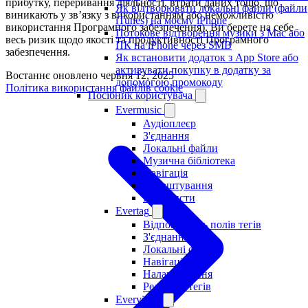
прибутку, переривання діяльності, втрати даних тощо, що
Як відтворювати локальні файли (файли
виникають у зв’язку з використанням або неможливістю
iTunes) на моєму iPhone
використання Програмного забезпечення). Ви берете на себе
Потокове відтворення музики з Mac або
весь ризик щодо якості та продуктивності Програмного
ПК на iPhone через SMB
забезпечення.
Як встановити додаток з App Store або
активувати покупку в додатку за
Востаннє оновлено
червня 12, 2025
допомогою промокоду
Політика використання файлів cookie
Посібник користувача
Evermusic
Аудіоплеєр
З'єднання
Локальні файли
Музична бібліотека
Навігація
Налаштування
Плейлисти
Evertag
Відповідність полів тегів
З'єднання
Локальні файли
Навігація
Налаштування
Редактор тегів
Evervideo