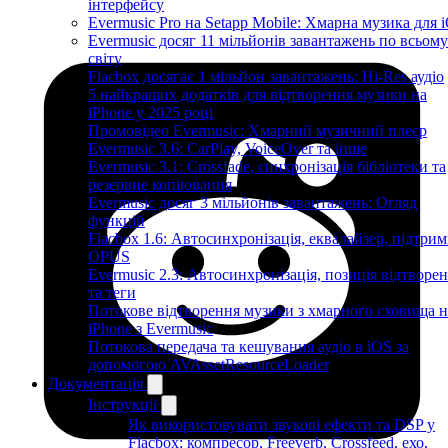
інтерфейсу
Evermusic Pro на Setapp Mobile: Хмарна музика для 
Evermusic досяг 11 мільйонів завантажень по всьому
світу
Flacbox досягає 1 мільйон завантажень: Hi-Res аудіо
5 найкращих додатків для відтворення музики на
iPhone у 2025 році
Промовідео Evermusic: Хмарний музичний плеєр
Evermusic 3.6: CarPlay, VoiceOver та інше
Evermusic 3.1: Crossfade, синхронізація бібліотеки та
резервне копіювання
Evermusic досяг 3 мільйонів завантажень: Огляд
функцій
Flacbox 1.6: Автосинхронізація, еквалайзер, підтрим
OPUS
Evermusic 2.3: Автосинхронізація, позиція відтворе
та теги
Потокове відтворення музики з хмарного сховища н
iPhone з Evermusic
Потокова передача та кешування аудіо в iOS за
допомогою AVAssetResourceLoader
Документація
Інструкції
Як використовувати звукові ефекти та DSP у
Flacbox: компресор, Freeverb, Crossfeed, ехо,