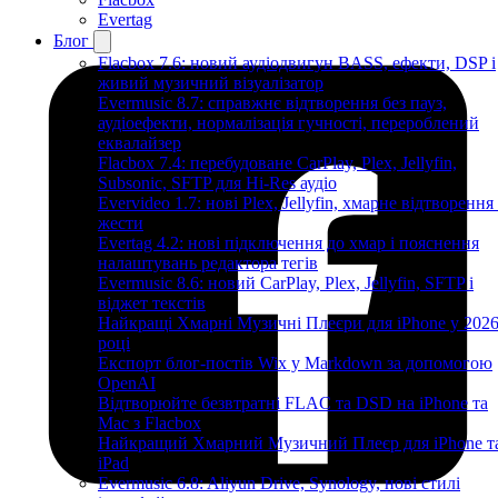
Evertag
Блог
Flacbox 7.6: новий аудіодвигун BASS, ефекти, DSP і
живий музичний візуалізатор
Evermusic 8.7: справжнє відтворення без пауз,
аудіоефекти, нормалізація гучності, перероблений
еквалайзер
Flacbox 7.4: перебудоване CarPlay, Plex, Jellyfin,
Subsonic, SFTP для Hi-Res аудіо
Evervideo 1.7: нові Plex, Jellyfin, хмарне відтворення
жести
Evertag 4.2: нові підключення до хмар і пояснення
налаштувань редактора тегів
Evermusic 8.6: новий CarPlay, Plex, Jellyfin, SFTP і
віджет текстів
Найкращі Хмарні Музичні Плеєри для iPhone у 202
році
Експорт блог-постів Wix у Markdown за допомогою
OpenAI
Відтворюйте безвтратні FLAC та DSD на iPhone та
Mac з Flacbox
Найкращий Хмарний Музичний Плеєр для iPhone т
iPad
Evermusic 6.8: Aliyun Drive, Synology, нові стилі